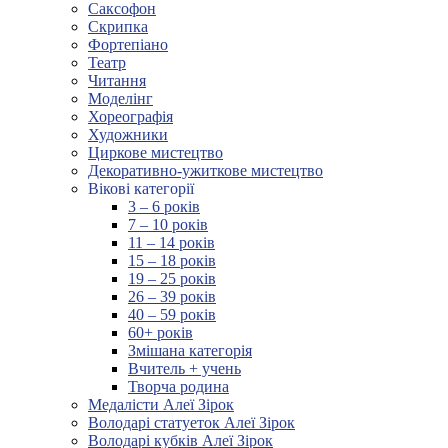
Саксофон
Скрипка
Фортепіано
Театр
Читання
Моделінг
Хореографія
Художники
Циркове мистецтво
Декоративно-ужиткове мистецтво
Вікові категорії
3 – 6 років
7 – 10 років
11 – 14 років
15 – 18 років
19 – 25 років
26 – 39 років
40 – 59 років
60+ років
Змішана категорія
Вчитель + учень
Творча родина
Медалісти Алеї Зірок
Володарі статуеток Алеї Зірок
Володарі кубків Алеї Зірок