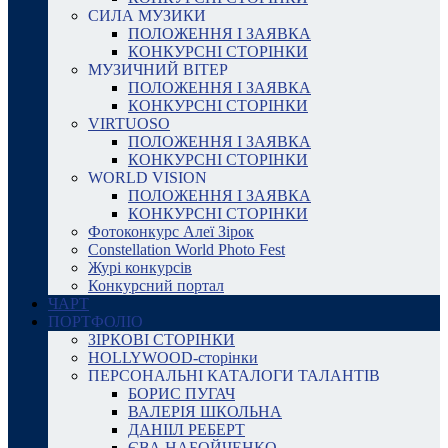
СИЛА МУЗИКИ
ПОЛОЖЕННЯ І ЗАЯВКА
КОНКУРСНІ СТОРІНКИ
МУЗИЧНИЙ ВІТЕР
ПОЛОЖЕННЯ І ЗАЯВКА
КОНКУРСНІ СТОРІНКИ
VIRTUOSO
ПОЛОЖЕННЯ І ЗАЯВКА
КОНКУРСНІ СТОРІНКИ
WORLD VISION
ПОЛОЖЕННЯ І ЗАЯВКА
КОНКУРСНІ СТОРІНКИ
Фотоконкурс Алеї Зірок
Constellation World Photo Fest
Журі конкурсів
Конкурсний портал
ЧАРТ
ПОРТФОЛІО
ЗІРКОВІ СТОРІНКИ
HOLLYWOOD-сторінки
ПЕРСОНАЛЬНІ КАТАЛОГИ ТАЛАНТІВ
БОРИС ПУГАЧ
ВАЛЕРІЯ ШКОЛЬНА
ДАНІІЛ РЕБЕРТ
ЄВА НАБОЙЧЕНКО