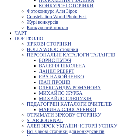
ПОЛОЖЕННЯ І ЗАЯВКА
КОНКУРСНІ СТОРІНКИ
Фотоконкурс Алеї Зірок
Constellation World Photo Fest
Журі конкурсів
Конкурсний портал
ЧАРТ
ПОРТФОЛІО
ЗІРКОВІ СТОРІНКИ
HOLLYWOOD-сторінки
ПЕРСОНАЛЬНІ КАТАЛОГИ ТАЛАНТІВ
БОРИС ПУГАЧ
ВАЛЕРІЯ ШКОЛЬНА
ДАНІІЛ РЕБЕРТ
ЄВА НАБОЙЧЕНКО
ІВАН ПРОЦІВ
ОЛЕКСАНДРА РОМАНОВА
МИХАЙЛО ЖУРБА
МИХАЙЛО СЛЄПУХІН
ПЕДАГОГІЧНІ КАТАЛОГИ ВЧИТЕЛІВ
МАРИНА СЛЮСАРЕНКО
ОТРИМАТИ ЗІРКОВУ СТОРІНКУ
STAR JOURNAL
АЛЕЯ ЗІРОК УКРАЇНИ: ІСТОРІЇ УСПІХУ
Всі зіркові сторінки для конкурсантів