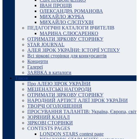
ІВАН ПРОЦІВ
ОЛЕКСАНДРА РОМАНОВА
МИХАЙЛО ЖУРБА
МИХАЙЛО СЛЄПУХІН
ПЕДАГОГІЧНІ КАТАЛОГИ ВЧИТЕЛІВ
МАРИНА СЛЮСАРЕНКО
ОТРИМАТИ ЗІРКОВУ СТОРІНКУ
STAR JOURNAL
АЛЕЯ ЗІРОК УКРАЇНИ: ІСТОРІЇ УСПІХУ
Всі зіркові сторінки для конкурсантів
Концерти
Галереї
ЗАЯВКА в каталоги
Також
Про АЛЕЮ ЗІРОК УКРАЇНИ
МЕЦЕНАТСЬКІ НАГОРОДИ
ОТРИМАТИ ЗІРКОВУ СТОРІНКУ
НАРОДНИЙ АРТИСТ АЛЕЇ ЗІРОК УКРАЇНИ
ТВОРЧІ ОГОЛОШЕННЯ
ПРОСУВАННЯ ТАЛАНТІВ: Україна, Європа, світ
ЗОРЯНИЙ КАНАЛ
ЗІРКОВІ СТОРІНКИ
CONTESTS PAGES
LONDON STARS contest page