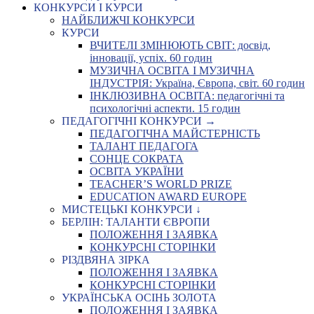
КОНКУРСИ І КУРСИ
НАЙБЛИЖЧІ КОНКУРСИ
КУРСИ
ВЧИТЕЛІ ЗМІНЮЮТЬ СВІТ: досвід,
інновації, успіх. 60 годин
МУЗИЧНА ОСВІТА І МУЗИЧНА
ІНДУСТРІЯ: Україна, Європа, світ. 60 годин
ІНКЛЮЗИВНА ОСВІТА: педагогічні та
психологічні аспекти. 15 годин
ПЕДАГОГІЧНІ КОНКУРСИ →
ПЕДАГОГІЧНА МАЙСТЕРНІСТЬ
ТАЛАНТ ПЕДАГОГА
СОНЦЕ СОКРАТА
ОСВІТА УКРАЇНИ
TEACHER’S WORLD PRIZE
EDUCATION AWARD EUROPE
МИСТЕЦЬКІ КОНКУРСИ ↓
БЕРЛІН: ТАЛАНТИ ЄВРОПИ
ПОЛОЖЕННЯ І ЗАЯВКА
КОНКУРСНІ СТОРІНКИ
РІЗДВЯНА ЗІРКА
ПОЛОЖЕННЯ І ЗАЯВКА
КОНКУРСНІ СТОРІНКИ
УКРАЇНСЬКА ОСІНЬ ЗОЛОТА
ПОЛОЖЕННЯ І ЗАЯВКА