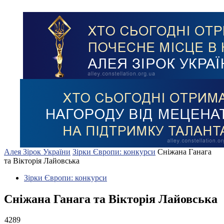
Алея Зірок України
Зірки Європи: конкурси
Сніжана Ганага
та Вікторія Лайовська
Зірки Європи: конкурси
Сніжана Ганага та Вікторія Лайовська
4289