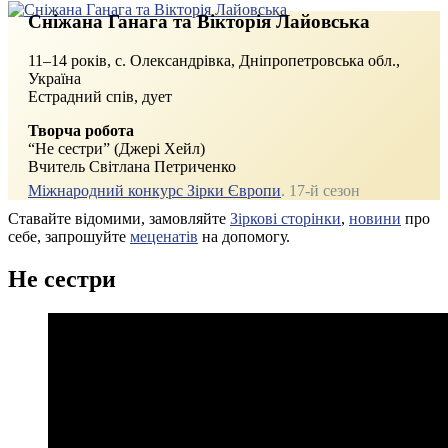
Сніжана Ганага та Вікторія Лайовська
11–14 років, c. Олександрівка, Дніпропетровська обл.,
Україна
Естрадний спів, дует
Творча робота
“Не сестри” (Джері Хейл)
Вчитель Світлана Петриченко
Міжнародний конкурс Зірки Європи
. 17‑й сезон
Ставайте відомими, замовляйте
Зіркові сторінки
,
новини
про
себе, запрошуйте
меценатів
на допомогу.
Не сестри