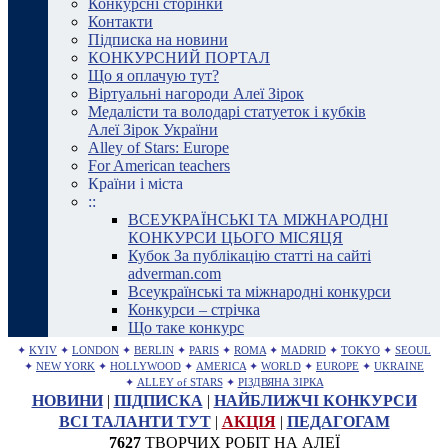
Конкурсні сторінки
Контакти
Підписка на новини
КОНКУРСНИЙ ПОРТАЛ
Що я оплачую тут?
Віртуальні нагороди Алеї Зірок
Медалісти та володарі статуеток і кубків
Алеї Зірок України
Alley of Stars: Europe
For American teachers
Країни і міста
::
ВСЕУКРАЇНСЬКІ ТА МІЖНАРОДНІ
КОНКУРСИ ЦЬОГО МІСЯЦЯ
Кубок За публікацію статті на сайті
adverman.com
Всеукраїнські та міжнародні конкурси
Конкурси – стрічка
Що таке конкурс
✦
KYIV
✦
LONDON
✦
BERLIN
✦
PARIS
✦
ROMA
✦
MADRID
✦
TOKYO
✦
SEOUL
✦
NEW YORK
✦
HOLLYWOOD
✦
AMERICA
✦
WORLD
✦
EUROPE
✦
UKRAINE
✦
ALLEY of STARS
✦
РІЗДВЯНА ЗІРКА
НОВИНИ
|
ПІДПИСКА
|
НАЙБЛИЖЧІ КОНКУРСИ
ВСІ ТАЛАНТИ ТУТ
|
АКЦІЯ
|
ПЕДАГОГАМ
7627
ТВОРЧИХ РОБІТ НА АЛЕЇ