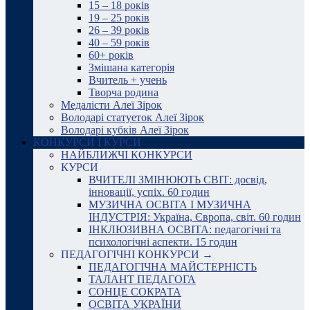
15 – 18 років
19 – 25 років
26 – 39 років
40 – 59 років
60+ років
Змішана категорія
Вчитель + учень
Творча родина
Медалісти Алеї Зірок
Володарі статуеток Алеї Зірок
Володарі кубків Алеї Зірок
КОНКУРСИ І КУРСИ
НАЙБЛИЖЧІ КОНКУРСИ
КУРСИ
ВЧИТЕЛІ ЗМІНЮЮТЬ СВІТ: досвід,
інновації, успіх. 60 годин
МУЗИЧНА ОСВІТА І МУЗИЧНА
ІНДУСТРІЯ: Україна, Європа, світ. 60 годин
ІНКЛЮЗИВНА ОСВІТА: педагогічні та
психологічні аспекти. 15 годин
ПЕДАГОГІЧНІ КОНКУРСИ →
ПЕДАГОГІЧНА МАЙСТЕРНІСТЬ
ТАЛАНТ ПЕДАГОГА
СОНЦЕ СОКРАТА
ОСВІТА УКРАЇНИ