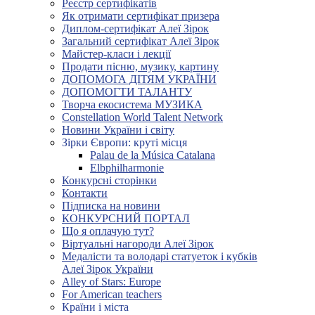
Реєстр сертифікатів
Як отримати сертифікат призера
Диплом-сертифікат Алеї Зірок
Загальний сертифікат Алеї Зірок
Майстер-класи і лекції
Продати пісню, музику, картину
ДОПОМОГА ДІТЯМ УКРАЇНИ
ДОПОМОГТИ ТАЛАНТУ
Творча екосистема МУЗИКА
Constellation World Talent Network
Новини України і світу
Зірки Європи: круті місця
Palau de la Música Catalana
Elbphilharmonie
Конкурсні сторінки
Контакти
Підписка на новини
КОНКУРСНИЙ ПОРТАЛ
Що я оплачую тут?
Віртуальні нагороди Алеї Зірок
Медалісти та володарі статуеток і кубків
Алеї Зірок України
Alley of Stars: Europe
For American teachers
Країни і міста