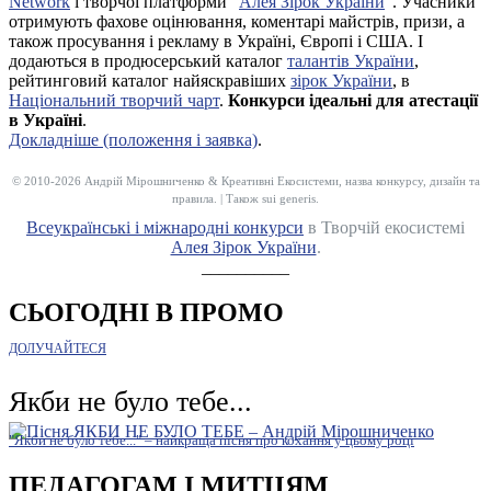
Network
і творчої платформи “
Алея Зірок України
”. Учасники
отримують фахове оцінювання, коментарі майстрів, призи, а
також просування і рекламу в Україні, Європі і США. І
додаються в продюсерський каталог
талантів України
,
рейтинговий каталог найяскравіших
зірок України
, в
Національний творчий чарт
.
Конкурси ідеальні для атестації
в Україні
.
Докладніше (положення і заявка)
.
© 2010-2026 Андрій Мірошниченко & Креативні Екосистеми, назва конкурсу, дизайн та
правила. | Також sui generis.
Всеукраїнські і міжнародні конкурси
в Творчій екосистемі
Алея Зірок України
.
__________
СЬОГОДНІ В ПРОМО
ДОЛУЧАЙТЕСЯ
Якби не було тебе...
"Якби не було тебе..." – найкраща пісня про кохання у цьому році
ПЕДАГОГАМ І МИТЦЯМ