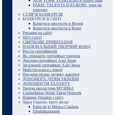
NEW YORK STARLIGHTS contest page
PARIS: TALENTS D’EUROPE, page du
concours
СУЗІР’Я КОНКУРСІВ
КОНКУРСИ В СВІТІ
Конкурси мистецтв в Японії
Конкурси мистецтв в Кореї
Реклама на сайті
SEO статті
СВЯТКОВЕ ПРИВІТАННЯ
НАЦІОНАЛЬНИЙ ТВОРЧИЙ ФОНД
Реєстр сертифікатів
Як отримати сертифікат призера
Диплом-сертифікат Алеї Зірок
Загальний сертифікат Алеї Зірок
Майстер-класи і лекції
Продати пісню, музику, картину
ДОПОМОГА ДІТЯМ УКРАЇНИ
ДОПОМОГТИ ТАЛАНТУ
Творча екосистема МУЗИКА
Constellation World Talent Network
Новини України і світу
Зірки Європи: круті місця
Palau de la Música Catalana
Elbphilharmonie