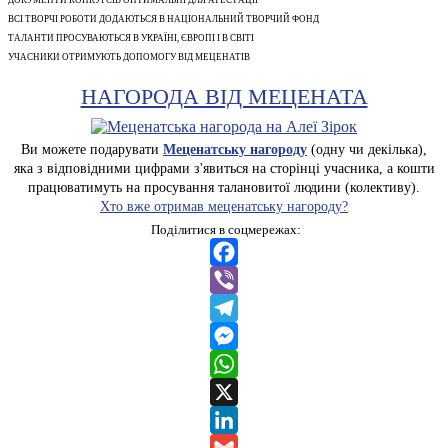
ВСІ ТВОРЧІ РОБОТИ ДОДАЮТЬСЯ В НАЦІОНАЛЬНИЙ ТВОРЧИЙ ФОНД
ТАЛАНТИ ПРОСУВАЮТЬСЯ В УКРАЇНІ, ЄВРОПІ І В СВІТІ
УЧАСНИКИ ОТРИМУЮТЬ ДОПОМОГУ ВІД МЕЦЕНАТІВ
НАГОРОДА ВІД МЕЦЕНАТА
Ви можете подарувати
Меценатську нагороду
(одну чи декілька),
яка з відповідними цифрами з'явиться на сторінці учасника, а кошти
працюватимуть на просування талановитої людини (колективу).
Хто вже отримав меценатську нагороду?
Поділитися в соцмережах:
Facebook
Viber
Telegram
Messenger
WhatsApp
X
LinkedIn