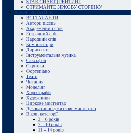
STAR CHART | РЕЙТИНГ
ОТРИМАЙТЕ ЗІРКОВУ СТОРІНКУ
АЛЕЯ ТАЛАНТІВ
ВСІ ТАЛАНТИ
Автори пісень
Академічний спів
Естрадний спів
Народний спів
Композитори
Диригенти
Інструментальна музика
Саксофон
Скрипка
Фортепіано
Театр
Читання
Моделінг
Хореографія
Художники
Циркове мистецтво
Декоративно-ужиткове мистецтво
Вікові категорії
3 – 6 років
7 – 10 років
11 – 14 років