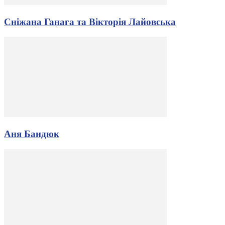
Сніжана Ганага та Вікторія Лайовська
Аня Бандюк