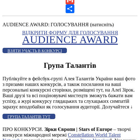
Gmail
Share
AUDIENCE AWARD: ГОЛОСУВАННЯ (натисніть)
ВІДКРИТИ ФОРМУ ДЛЯ ГОЛОСУВАННЯ
AUDIENCE AWARD
ВЗЯТИ УЧАСТЬ В КОНКУРСІ
Група Талантів
Публікуйте в фейсбук-групі Алея Талантів України ваші фото
з призами наших конкурсів, а також посилання на ваші
персональні конкурсні сторінки, розміщені тут, на Алеї Зірок.
Ваші друзі та всі поціновувачі мистецтв зможуть бажати вам
успіху, а журі конкурсу глядацьких та слухацьких симпатій
зарахує вподобайки як голосування аудиторії. Долучайтеся
↓
ГРУПА ТАЛАНТІВ ТУТ
ПРО КОНКУРСИ.
Зірки Європи | Stars of Europe
– творчі
конкурси міжнародної мережі
Constellation World Talent