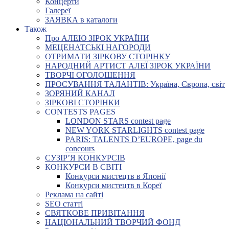
Концерти
Галереї
ЗАЯВКА в каталоги
Також
Про АЛЕЮ ЗІРОК УКРАЇНИ
МЕЦЕНАТСЬКІ НАГОРОДИ
ОТРИМАТИ ЗІРКОВУ СТОРІНКУ
НАРОДНИЙ АРТИСТ АЛЕЇ ЗІРОК УКРАЇНИ
ТВОРЧІ ОГОЛОШЕННЯ
ПРОСУВАННЯ ТАЛАНТІВ: Україна, Європа, світ
ЗОРЯНИЙ КАНАЛ
ЗІРКОВІ СТОРІНКИ
CONTESTS PAGES
LONDON STARS contest page
NEW YORK STARLIGHTS contest page
PARIS: TALENTS D’EUROPE, page du
concours
СУЗІР’Я КОНКУРСІВ
КОНКУРСИ В СВІТІ
Конкурси мистецтв в Японії
Конкурси мистецтв в Кореї
Реклама на сайті
SEO статті
СВЯТКОВЕ ПРИВІТАННЯ
НАЦІОНАЛЬНИЙ ТВОРЧИЙ ФОНД