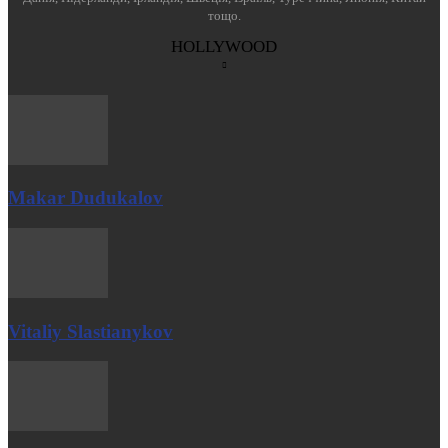
тощо.
HOLLYWOOD
Makar Dudukalov
Vitaliy Slastianykov