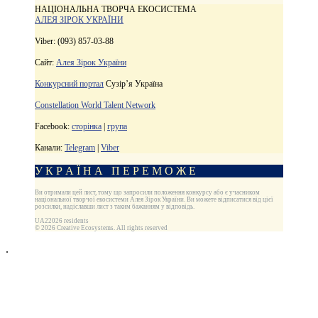
НАЦІОНАЛЬНА ТВОРЧА ЕКОСИСТЕМА
АЛЕЯ ЗІРОК УКРАЇНИ
Viber: (093) 857-03-88
Сайт:
Алея Зірок України
Конкурсний портал
Сузір’я Україна
Constellation World Talent Network
Facebook:
сторінка
|
група
Канали:
Telegram
|
Viber
У К Р А Ї Н А П Е Р Е М О Ж Е
Ви отримали цей лист, тому що запросили положення конкурсу або є учасником
національної творчої екосистеми Алея Зірок України. Ви можете відписатися від цієї
розсилки, надіславши лист з таким бажанням у відповідь.
UA22026 residents
© 2026 Creative Ecosystems. All rights reserved
.