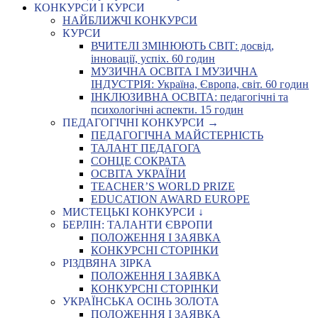
КОНКУРСИ І КУРСИ
НАЙБЛИЖЧІ КОНКУРСИ
КУРСИ
ВЧИТЕЛІ ЗМІНЮЮТЬ СВІТ: досвід,
інновації, успіх. 60 годин
МУЗИЧНА ОСВІТА І МУЗИЧНА
ІНДУСТРІЯ: Україна, Європа, світ. 60 годин
ІНКЛЮЗИВНА ОСВІТА: педагогічні та
психологічні аспекти. 15 годин
ПЕДАГОГІЧНІ КОНКУРСИ →
ПЕДАГОГІЧНА МАЙСТЕРНІСТЬ
ТАЛАНТ ПЕДАГОГА
СОНЦЕ СОКРАТА
ОСВІТА УКРАЇНИ
TEACHER’S WORLD PRIZE
EDUCATION AWARD EUROPE
МИСТЕЦЬКІ КОНКУРСИ ↓
БЕРЛІН: ТАЛАНТИ ЄВРОПИ
ПОЛОЖЕННЯ І ЗАЯВКА
КОНКУРСНІ СТОРІНКИ
РІЗДВЯНА ЗІРКА
ПОЛОЖЕННЯ І ЗАЯВКА
КОНКУРСНІ СТОРІНКИ
УКРАЇНСЬКА ОСІНЬ ЗОЛОТА
ПОЛОЖЕННЯ І ЗАЯВКА