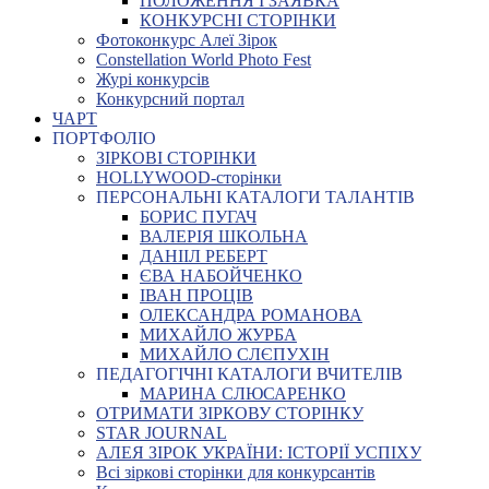
ПОЛОЖЕННЯ І ЗАЯВКА
КОНКУРСНІ СТОРІНКИ
Фотоконкурс Алеї Зірок
Constellation World Photo Fest
Журі конкурсів
Конкурсний портал
ЧАРТ
ПОРТФОЛІО
ЗІРКОВІ СТОРІНКИ
HOLLYWOOD-сторінки
ПЕРСОНАЛЬНІ КАТАЛОГИ ТАЛАНТІВ
БОРИС ПУГАЧ
ВАЛЕРІЯ ШКОЛЬНА
ДАНІІЛ РЕБЕРТ
ЄВА НАБОЙЧЕНКО
ІВАН ПРОЦІВ
ОЛЕКСАНДРА РОМАНОВА
МИХАЙЛО ЖУРБА
МИХАЙЛО СЛЄПУХІН
ПЕДАГОГІЧНІ КАТАЛОГИ ВЧИТЕЛІВ
МАРИНА СЛЮСАРЕНКО
ОТРИМАТИ ЗІРКОВУ СТОРІНКУ
STAR JOURNAL
АЛЕЯ ЗІРОК УКРАЇНИ: ІСТОРІЇ УСПІХУ
Всі зіркові сторінки для конкурсантів