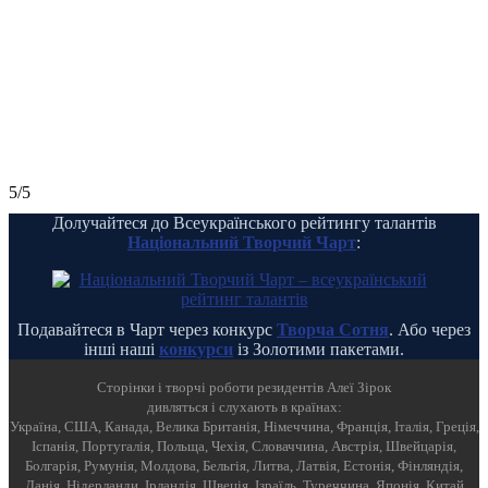
5/5
Долучайтеся до Всеукраїнського рейтингу талантів
Національний Творчий Чарт
:
Подавайтеся в Чарт через конкурс
Творча Сотня
. Або через
інші наші
конкурси
із Золотими пакетами.
Cторінки і творчі роботи резидентів Алеї Зірок
дивляться і слухають в країнах:
Україна, США, Канада, Велика Британія, Німеччина, Франція, Італія, Греція,
Іспанія, Португалія, Польща, Чехія, Словаччина, Австрія, Швейцарія,
Болгарія, Румунія, Молдова, Бельгія, Литва, Латвія, Естонія, Фінляндія,
Данія, Нідерланди, Ірландія, Швеція, Ізраїль, Туреччина, Японія, Китай