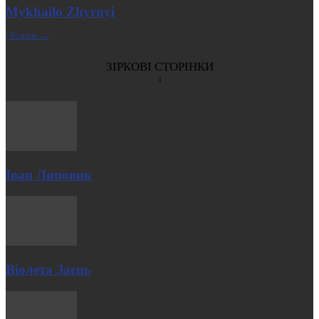
Mykhailo Zhyrnyi
| Більше →
ЗІРКОВІ СТОРІНКИ
Іван Липовик
Віолета Заєць