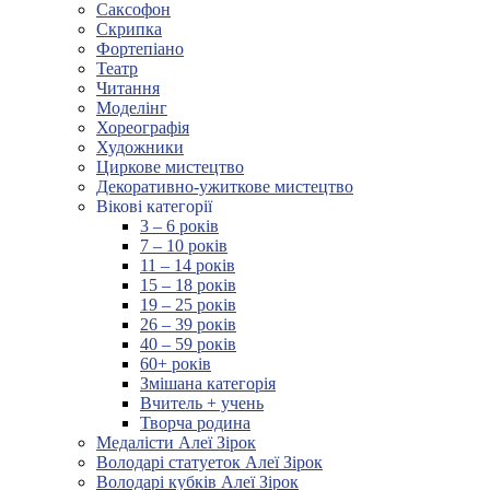
Саксофон
Скрипка
Фортепіано
Театр
Читання
Моделінг
Хореографія
Художники
Циркове мистецтво
Декоративно-ужиткове мистецтво
Вікові категорії
3 – 6 років
7 – 10 років
11 – 14 років
15 – 18 років
19 – 25 років
26 – 39 років
40 – 59 років
60+ років
Змішана категорія
Вчитель + учень
Творча родина
Медалісти Алеї Зірок
Володарі статуеток Алеї Зірок
Володарі кубків Алеї Зірок