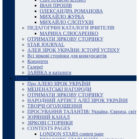
ІВАН ПРОЦІВ
ОЛЕКСАНДРА РОМАНОВА
МИХАЙЛО ЖУРБА
МИХАЙЛО СЛЄПУХІН
ПЕДАГОГІЧНІ КАТАЛОГИ ВЧИТЕЛІВ
МАРИНА СЛЮСАРЕНКО
ОТРИМАТИ ЗІРКОВУ СТОРІНКУ
STAR JOURNAL
АЛЕЯ ЗІРОК УКРАЇНИ: ІСТОРІЇ УСПІХУ
Всі зіркові сторінки для конкурсантів
Концерти
Галереї
ЗАЯВКА в каталоги
Також
Про АЛЕЮ ЗІРОК УКРАЇНИ
МЕЦЕНАТСЬКІ НАГОРОДИ
ОТРИМАТИ ЗІРКОВУ СТОРІНКУ
НАРОДНИЙ АРТИСТ АЛЕЇ ЗІРОК УКРАЇНИ
ТВОРЧІ ОГОЛОШЕННЯ
ПРОСУВАННЯ ТАЛАНТІВ: Україна, Європа, світ
ЗОРЯНИЙ КАНАЛ
ЗІРКОВІ СТОРІНКИ
CONTESTS PAGES
LONDON STARS contest page