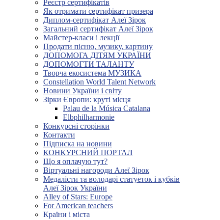
Реєстр сертифікатів
Як отримати сертифікат призера
Диплом-сертифікат Алеї Зірок
Загальний сертифікат Алеї Зірок
Майстер-класи і лекції
Продати пісню, музику, картину
ДОПОМОГА ДІТЯМ УКРАЇНИ
ДОПОМОГТИ ТАЛАНТУ
Творча екосистема МУЗИКА
Constellation World Talent Network
Новини України і світу
Зірки Європи: круті місця
Palau de la Música Catalana
Elbphilharmonie
Конкурсні сторінки
Контакти
Підписка на новини
КОНКУРСНИЙ ПОРТАЛ
Що я оплачую тут?
Віртуальні нагороди Алеї Зірок
Медалісти та володарі статуеток і кубків
Алеї Зірок України
Alley of Stars: Europe
For American teachers
Країни і міста