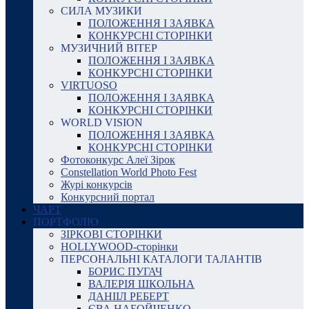
СИЛА МУЗИКИ
ПОЛОЖЕННЯ І ЗАЯВКА
КОНКУРСНІ СТОРІНКИ
МУЗИЧНИЙ ВІТЕР
ПОЛОЖЕННЯ І ЗАЯВКА
КОНКУРСНІ СТОРІНКИ
VIRTUOSO
ПОЛОЖЕННЯ І ЗАЯВКА
КОНКУРСНІ СТОРІНКИ
WORLD VISION
ПОЛОЖЕННЯ І ЗАЯВКА
КОНКУРСНІ СТОРІНКИ
Фотоконкурс Алеї Зірок
Constellation World Photo Fest
Журі конкурсів
Конкурсний портал
ЧАРТ
ПОРТФОЛІО
ЗІРКОВІ СТОРІНКИ
HOLLYWOOD-сторінки
ПЕРСОНАЛЬНІ КАТАЛОГИ ТАЛАНТІВ
БОРИС ПУГАЧ
ВАЛЕРІЯ ШКОЛЬНА
ДАНІІЛ РЕБЕРТ
ЄВА НАБОЙЧЕНКО