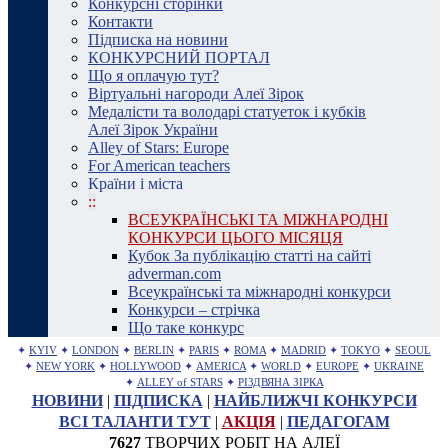
Конкурсні сторінки
Контакти
Підписка на новини
КОНКУРСНИЙ ПОРТАЛ
Що я оплачую тут?
Віртуальні нагороди Алеї Зірок
Медалісти та володарі статуеток і кубків
Алеї Зірок України
Alley of Stars: Europe
For American teachers
Країни і міста
::
ВСЕУКРАЇНСЬКІ ТА МІЖНАРОДНІ
КОНКУРСИ ЦЬОГО МІСЯЦЯ
Кубок За публікацію статті на сайті
adverman.com
Всеукраїнські та міжнародні конкурси
Конкурси – стрічка
Що таке конкурс
✦
KYIV
✦
LONDON
✦
BERLIN
✦
PARIS
✦
ROMA
✦
MADRID
✦
TOKYO
✦
SEOUL
✦
NEW YORK
✦
HOLLYWOOD
✦
AMERICA
✦
WORLD
✦
EUROPE
✦
UKRAINE
✦
ALLEY of STARS
✦
РІЗДВЯНА ЗІРКА
НОВИНИ
|
ПІДПИСКА
|
НАЙБЛИЖЧІ КОНКУРСИ
ВСІ ТАЛАНТИ ТУТ
|
АКЦІЯ
|
ПЕДАГОГАМ
7627
ТВОРЧИХ РОБІТ НА АЛЕЇ