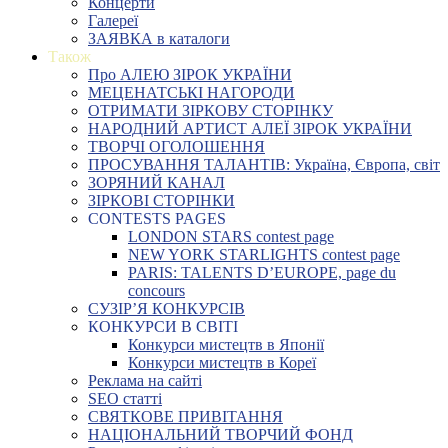
Концерти
Галереї
ЗАЯВКА в каталоги
Також
Про АЛЕЮ ЗІРОК УКРАЇНИ
МЕЦЕНАТСЬКІ НАГОРОДИ
ОТРИМАТИ ЗІРКОВУ СТОРІНКУ
НАРОДНИЙ АРТИСТ АЛЕЇ ЗІРОК УКРАЇНИ
ТВОРЧІ ОГОЛОШЕННЯ
ПРОСУВАННЯ ТАЛАНТІВ: Україна, Європа, світ
ЗОРЯНИЙ КАНАЛ
ЗІРКОВІ СТОРІНКИ
CONTESTS PAGES
LONDON STARS contest page
NEW YORK STARLIGHTS contest page
PARIS: TALENTS D’EUROPE, page du
concours
СУЗІР’Я КОНКУРСІВ
КОНКУРСИ В СВІТІ
Конкурси мистецтв в Японії
Конкурси мистецтв в Кореї
Реклама на сайті
SEO статті
СВЯТКОВЕ ПРИВІТАННЯ
НАЦІОНАЛЬНИЙ ТВОРЧИЙ ФОНД