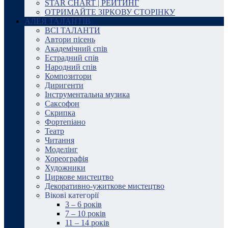
STAR CHART | РЕЙТИНГ
ОТРИМАЙТЕ ЗІРКОВУ СТОРІНКУ
АЛЕЯ ТАЛАНТІВ
ВСІ ТАЛАНТИ
Автори пісень
Академічний спів
Естрадний спів
Народний спів
Композитори
Диригенти
Інструментальна музика
Саксофон
Скрипка
Фортепіано
Театр
Читання
Моделінг
Хореографія
Художники
Циркове мистецтво
Декоративно-ужиткове мистецтво
Вікові категорії
3 – 6 років
7 – 10 років
11 – 14 років