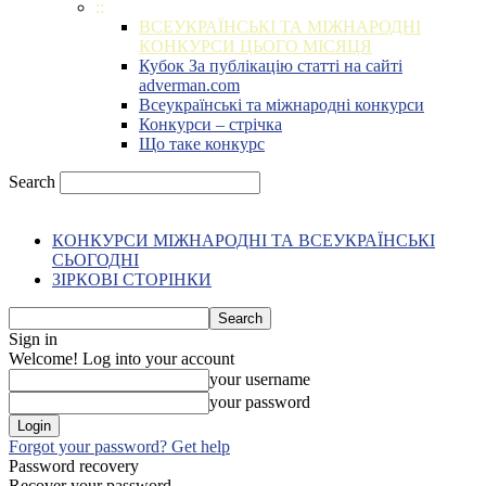
::
ВСЕУКРАЇНСЬКІ ТА МІЖНАРОДНІ
КОНКУРСИ ЦЬОГО МІСЯЦЯ
Кубок За публікацію статті на сайті
adverman.com
Всеукраїнські та міжнародні конкурси
Конкурси – стрічка
Що таке конкурс
Search
КОНКУРСИ МІЖНАРОДНІ ТА ВСЕУКРАЇНСЬКІ
СЬОГОДНІ
ЗІРКОВІ СТОРІНКИ
Sign in
Welcome! Log into your account
your username
your password
Forgot your password? Get help
Password recovery
Recover your password