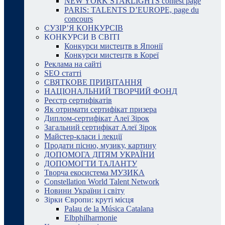
NEW YORK STARLIGHTS contest page
PARIS: TALENTS D’EUROPE, page du
concours
СУЗІР’Я КОНКУРСІВ
КОНКУРСИ В СВІТІ
Конкурси мистецтв в Японії
Конкурси мистецтв в Кореї
Реклама на сайті
SEO статті
СВЯТКОВЕ ПРИВІТАННЯ
НАЦІОНАЛЬНИЙ ТВОРЧИЙ ФОНД
Реєстр сертифікатів
Як отримати сертифікат призера
Диплом-сертифікат Алеї Зірок
Загальний сертифікат Алеї Зірок
Майстер-класи і лекції
Продати пісню, музику, картину
ДОПОМОГА ДІТЯМ УКРАЇНИ
ДОПОМОГТИ ТАЛАНТУ
Творча екосистема МУЗИКА
Constellation World Talent Network
Новини України і світу
Зірки Європи: круті місця
Palau de la Música Catalana
Elbphilharmonie