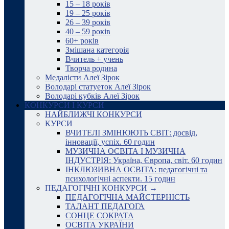
15 – 18 років
19 – 25 років
26 – 39 років
40 – 59 років
60+ років
Змішана категорія
Вчитель + учень
Творча родина
Медалісти Алеї Зірок
Володарі статуеток Алеї Зірок
Володарі кубків Алеї Зірок
КОНКУРСИ І КУРСИ
НАЙБЛИЖЧІ КОНКУРСИ
КУРСИ
ВЧИТЕЛІ ЗМІНЮЮТЬ СВІТ: досвід,
інновації, успіх. 60 годин
МУЗИЧНА ОСВІТА І МУЗИЧНА
ІНДУСТРІЯ: Україна, Європа, світ. 60 годин
ІНКЛЮЗИВНА ОСВІТА: педагогічні та
психологічні аспекти. 15 годин
ПЕДАГОГІЧНІ КОНКУРСИ →
ПЕДАГОГІЧНА МАЙСТЕРНІСТЬ
ТАЛАНТ ПЕДАГОГА
СОНЦЕ СОКРАТА
ОСВІТА УКРАЇНИ