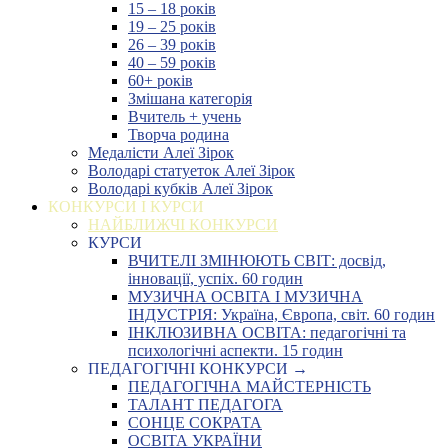
15 – 18 років
19 – 25 років
26 – 39 років
40 – 59 років
60+ років
Змішана категорія
Вчитель + учень
Творча родина
Медалісти Алеї Зірок
Володарі статуеток Алеї Зірок
Володарі кубків Алеї Зірок
КОНКУРСИ І КУРСИ
НАЙБЛИЖЧІ КОНКУРСИ
КУРСИ
ВЧИТЕЛІ ЗМІНЮЮТЬ СВІТ: досвід,
інновації, успіх. 60 годин
МУЗИЧНА ОСВІТА І МУЗИЧНА
ІНДУСТРІЯ: Україна, Європа, світ. 60 годин
ІНКЛЮЗИВНА ОСВІТА: педагогічні та
психологічні аспекти. 15 годин
ПЕДАГОГІЧНІ КОНКУРСИ →
ПЕДАГОГІЧНА МАЙСТЕРНІСТЬ
ТАЛАНТ ПЕДАГОГА
СОНЦЕ СОКРАТА
ОСВІТА УКРАЇНИ