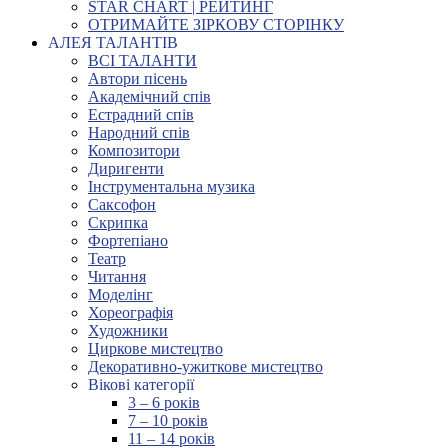
STAR CHART | РЕЙТИНГ
ОТРИМАЙТЕ ЗІРКОВУ СТОРІНКУ
АЛЕЯ ТАЛАНТІВ
ВСІ ТАЛАНТИ
Автори пісень
Академічний спів
Естрадний спів
Народний спів
Композитори
Диригенти
Інструментальна музика
Саксофон
Скрипка
Фортепіано
Театр
Читання
Моделінг
Хореографія
Художники
Циркове мистецтво
Декоративно-ужиткове мистецтво
Вікові категорії
3 – 6 років
7 – 10 років
11 – 14 років