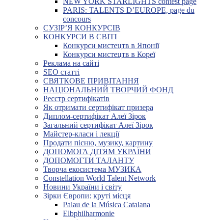
NEW YORK STARLIGHTS contest page
PARIS: TALENTS D’EUROPE, page du
concours
СУЗІР’Я КОНКУРСІВ
КОНКУРСИ В СВІТІ
Конкурси мистецтв в Японії
Конкурси мистецтв в Кореї
Реклама на сайті
SEO статті
СВЯТКОВЕ ПРИВІТАННЯ
НАЦІОНАЛЬНИЙ ТВОРЧИЙ ФОНД
Реєстр сертифікатів
Як отримати сертифікат призера
Диплом-сертифікат Алеї Зірок
Загальний сертифікат Алеї Зірок
Майстер-класи і лекції
Продати пісню, музику, картину
ДОПОМОГА ДІТЯМ УКРАЇНИ
ДОПОМОГТИ ТАЛАНТУ
Творча екосистема МУЗИКА
Constellation World Talent Network
Новини України і світу
Зірки Європи: круті місця
Palau de la Música Catalana
Elbphilharmonie