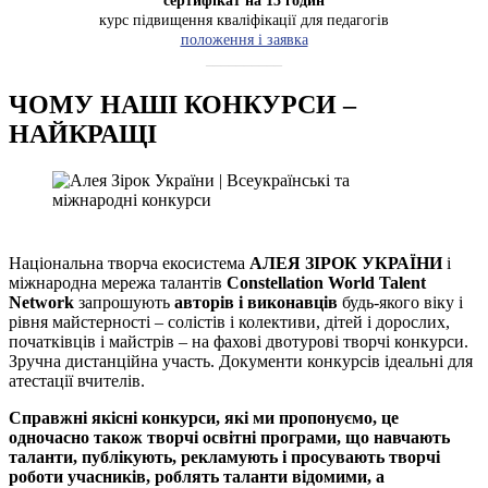
сертифікат на 15 годин
курс підвищення кваліфікації для педагогів
положення і заявка
__________
ЧОМУ НАШІ КОНКУРСИ –
НАЙКРАЩІ
Національна творча екосистема
АЛЕЯ ЗІРОК УКРАЇНИ
і
міжнародна мережа талантів
Constellation World Talent
Network
запрошують
авторів і виконавців
будь-якого віку і
рівня майстерності – солістів і колективи, дітей і дорослих,
початківців і майстрів – на фахові двотурові творчі конкурси.
Зручна дистанційна участь. Документи конкурсів ідеальні для
атестації вчителів.
Справжні якісні конкурси, які ми пропонуємо, це
одночасно також творчі освітні програми, що навчають
таланти, публікують, рекламують і просувають творчі
роботи учасників, роблять таланти відомими, а