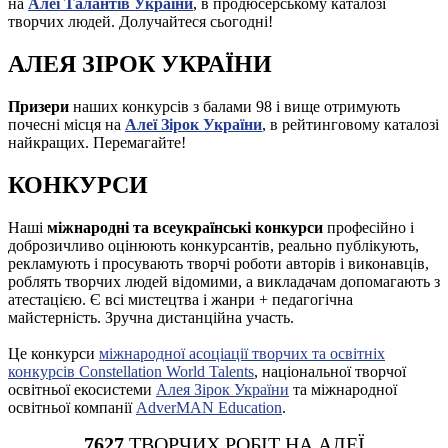
на
Алеї Талантів України
, в продюсерському каталозі
творчих людей. Долучайтеся сьогодні!
АЛЕЯ ЗІРОК УКРАЇНИ
Призери
наших конкурсів з балами 98 і вище отримують
почесні місця на
Алеї Зірок України
, в рейтинговому каталозі
найкращих. Перемагайте!
КОНКУРСИ
Наші
міжнародні та всеукраїнські конкурси
професійно і
доброзичливо оцінюють конкурсантів, реально публікують,
рекламують і просувають творчі роботи авторів і виконавців,
роблять творчих людей відомими, а викладачам допомагають з
атестацією. Є всі мистецтва і жанри + педагогічна
майстерність. Зручна дистанційна участь.
Це конкурси
міжнародної асоціації творчих та освітніх
конкурсів Constellation World Talents
, національної творчої
освітньої екосистеми
Алея Зірок України
та міжнародної
освітньої компанії
AdverMAN Education
.
7627
ТВОРЧИХ РОБІТ НА АЛЕЇ