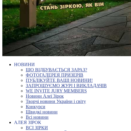
НОВИНИ
ЩО ВІДБУВАЄТЬСЯ ЗАРАЗ?
ФОТОГАЛЕРЕЯ ПРИЗЕРІВ
ПУБЛІКУЙТЕ ВАШІ НОВИНИ!
ЗАПРОШУЄМО ЖУРІ І ВИКЛАДАЧІВ
WE INVITE JURY MEMBERS
Новини Алеї Зірок
Творчі новини України і світу
Конкурси
Швидкі новини
Всі новини
АЛЕЯ ЗІРОК
ВСІ ЗІРКИ