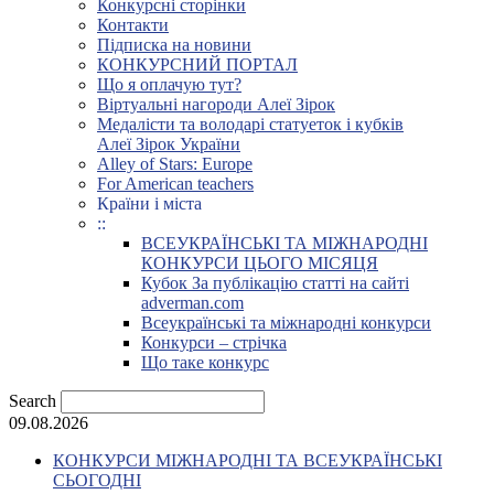
Конкурсні сторінки
Контакти
Підписка на новини
КОНКУРСНИЙ ПОРТАЛ
Що я оплачую тут?
Віртуальні нагороди Алеї Зірок
Медалісти та володарі статуеток і кубків
Алеї Зірок України
Alley of Stars: Europe
For American teachers
Країни і міста
::
ВСЕУКРАЇНСЬКІ ТА МІЖНАРОДНІ
КОНКУРСИ ЦЬОГО МІСЯЦЯ
Кубок За публікацію статті на сайті
adverman.com
Всеукраїнські та міжнародні конкурси
Конкурси – стрічка
Що таке конкурс
Search
09.08.2026
КОНКУРСИ МІЖНАРОДНІ ТА ВСЕУКРАЇНСЬКІ
СЬОГОДНІ