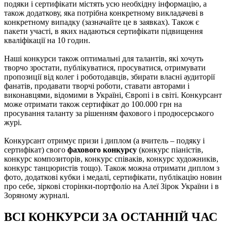
подяки і сертифікати містять усю необхідну інформацію, а
також додаткову, яка потрібна конкретному викладачеві в
конкретному випадку (зазначайте це в заявках). Також є
пакети участі, в яких надаються сертифікати підвищення
кваліфікації на 10 годин.
Наші конкурси також оптимальні для талантів, які хочуть
творчо зростати, публікуватися, просуватися, отримувати
пропозиції від колег і роботодавців, збирати власні аудиторії
фанатів, продавати творчі роботи, ставати авторами і
виконавцями, відомими в Україні, Європі і в світі. Конкурсант
може отримати також сертифікат до 100.000 грн на
просування таланту за рішенням фахового і продюсерського
журі.
Конкурсант отримує призи і диплом (а вчитель – подяку і
сертифікат) свого
фахового конкурсу
(конкурс піаністів,
конкурс композиторів, конкурс співаків, конкурс художників,
конкурс танцюристів тощо). Також можна отримати диплом з
фото, додаткові кубки і медалі, сертифікати, публікацію новин
про себе, зіркові сторінки-портфоліо на Алеї Зірок України і в
Зоряному журналі.
ВСІ КОНКУРСИ ЗА ОСТАННІЙ ЧАС