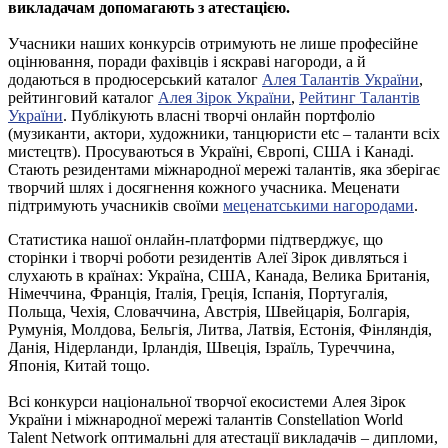
викладачам допомагають з атестацією.
Учасники наших конкурсів отримують не лише професійне
оцінювання, поради фахівців і яскраві нагороди, а й
додаються в продюсерський каталог
Алея Талантів України
,
рейтинговий каталог
Алея Зірок України
,
Рейтинг Талантів
України
. Публікують власні творчі онлайн портфоліо
(музиканти, актори, художники, танцюристи etc – таланти всіх
мистецтв). Просуваються в Україні, Європі, США і Канаді.
Стають резидентами міжнародної мережі талантів, яка зберігає
творчий шлях і досягнення кожного учасника. Меценати
підтримують учасників своїми
меценатськими нагородами
.
Статистика нашої онлайн-платформи підтверджує, що
сторінки і творчі роботи резидентів Алеї Зірок дивляться і
слухають в країнах: Україна, США, Канада, Велика Британія,
Німеччина, Франція, Італія, Греція, Іспанія, Португалія,
Польща, Чехія, Словаччина, Австрія, Швейцарія, Болгарія,
Румунія, Молдова, Бельгія, Литва, Латвія, Естонія, Фінляндія,
Данія, Нідерланди, Ірландія, Швеція, Ізраїль, Туреччина,
Японія, Китай тощо.
Всі конкурси національної творчої екосистеми Алея Зірок
України і міжнародної мережі талантів Constellation World
Talent Network оптимальні для атестації викладачів – дипломи,