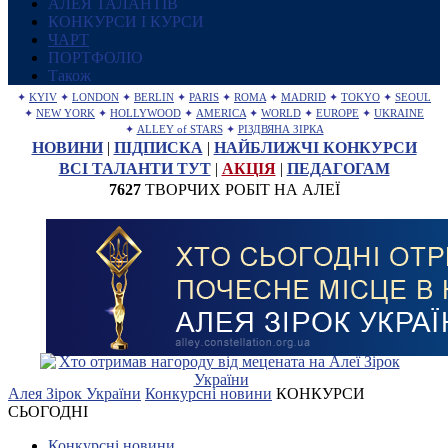
АЛЕЯ ТАЛАНТІВ
КОНКУРСИ І КУРСИ
ЧАРТ
ПОРТФОЛІО
Також
✦
KYIV
✦
LONDON
✦
BERLIN
✦
PARIS
✦
ROMA
✦
MADRID
✦
TOKYO
✦
SEOUL
✦
NEW YORK
✦
HOLLYWOOD
✦
AMERICA
✦
WORLD
✦
EUROPE
✦
UKRAINE
✦
ALLEY of STARS
✦
РІЗДВЯНА ЗІРКА
НОВИНИ
|
ПІДПИСКА
|
НАЙБЛИЖЧІ КОНКУРСИ
ВСІ ТАЛАНТИ ТУТ
|
АКЦІЯ
|
ПЕДАГОГАМ
7627
ТВОРЧИХ РОБІТ НА АЛЕЇ
Алея Зірок України
Конкурсні новини
КОНКУРСИ
СЬОГОДНІ
Конкурсні новини