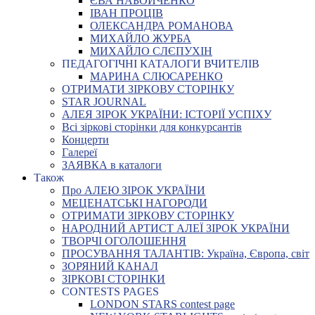
ЄВА НАБОЙЧЕНКО
ІВАН ПРОЦІВ
ОЛЕКСАНДРА РОМАНОВА
МИХАЙЛО ЖУРБА
МИХАЙЛО СЛЄПУХІН
ПЕДАГОГІЧНІ КАТАЛОГИ ВЧИТЕЛІВ
МАРИНА СЛЮСАРЕНКО
ОТРИМАТИ ЗІРКОВУ СТОРІНКУ
STAR JOURNAL
АЛЕЯ ЗІРОК УКРАЇНИ: ІСТОРІЇ УСПІХУ
Всі зіркові сторінки для конкурсантів
Концерти
Галереї
ЗАЯВКА в каталоги
Також
Про АЛЕЮ ЗІРОК УКРАЇНИ
МЕЦЕНАТСЬКІ НАГОРОДИ
ОТРИМАТИ ЗІРКОВУ СТОРІНКУ
НАРОДНИЙ АРТИСТ АЛЕЇ ЗІРОК УКРАЇНИ
ТВОРЧІ ОГОЛОШЕННЯ
ПРОСУВАННЯ ТАЛАНТІВ: Україна, Європа, світ
ЗОРЯНИЙ КАНАЛ
ЗІРКОВІ СТОРІНКИ
CONTESTS PAGES
LONDON STARS contest page