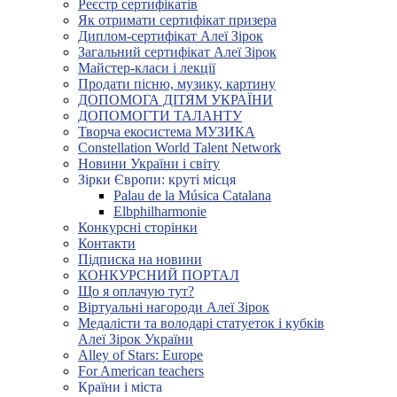
Реєстр сертифікатів
Як отримати сертифікат призера
Диплом-сертифікат Алеї Зірок
Загальний сертифікат Алеї Зірок
Майстер-класи і лекції
Продати пісню, музику, картину
ДОПОМОГА ДІТЯМ УКРАЇНИ
ДОПОМОГТИ ТАЛАНТУ
Творча екосистема МУЗИКА
Constellation World Talent Network
Новини України і світу
Зірки Європи: круті місця
Palau de la Música Catalana
Elbphilharmonie
Конкурсні сторінки
Контакти
Підписка на новини
КОНКУРСНИЙ ПОРТАЛ
Що я оплачую тут?
Віртуальні нагороди Алеї Зірок
Медалісти та володарі статуеток і кубків
Алеї Зірок України
Alley of Stars: Europe
For American teachers
Країни і міста