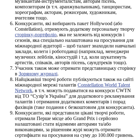
музикантам-інструменталістам, авторам пісень,
композиторам (в т.ч. аранжувальникам), танцюристам,
хореографам, акторам, режисерам, художникам,
вчителям тощо.
Конкурсанти, які вибирають пакет Hollywood (або
Constellation), отримують додаткову персональну творчу
сторінку-портфоліо
, яка не залежить від конкурсів і
сезонів, яка спеціально налаштована на просування для
міжнародної аудиторії – щоб талант знаходили навчальні
заклади, колеги і роботодавці (наприклад, менеджери
музичних лейблів, кіностудій і т.д. коли шукатимуть
артистів, співаків, авторів пісень, саундтреків тощо).
Учасник також може отримати представницьку сторінку
в
Зоряному журналі
.
Найцікавіші творчі роботи публікуються також на сайті
міжнародної мережі талантів
Constellation World Talent
Network
, в т.ч. можуть подаватися на конкурси CWTN
від ТО “Сузір’я Україна” для додаткового рекламування
талантів і отримання додаткових коментарів і порад
фахівців (таке подання є безкоштовим для конкурсанта).
Конкурсанти, які представили цікаві творчі роботи,
отримали Перше місце або Grand Prix і серйозно
налаштовані стати відомими авторами та/або
виконавцями, за рішенням журі можуть отримати
сертифікати на просування на суму до 100.000 гривень.