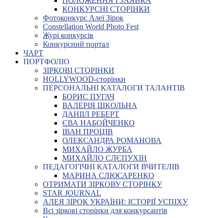
ПОЛОЖЕННЯ І ЗАЯВКА
КОНКУРСНІ СТОРІНКИ
Фотоконкурс Алеї Зірок
Constellation World Photo Fest
Журі конкурсів
Конкурсний портал
ЧАРТ
ПОРТФОЛІО
ЗІРКОВІ СТОРІНКИ
HOLLYWOOD-сторінки
ПЕРСОНАЛЬНІ КАТАЛОГИ ТАЛАНТІВ
БОРИС ПУГАЧ
ВАЛЕРІЯ ШКОЛЬНА
ДАНІІЛ РЕБЕРТ
ЄВА НАБОЙЧЕНКО
ІВАН ПРОЦІВ
ОЛЕКСАНДРА РОМАНОВА
МИХАЙЛО ЖУРБА
МИХАЙЛО СЛЄПУХІН
ПЕДАГОГІЧНІ КАТАЛОГИ ВЧИТЕЛІВ
МАРИНА СЛЮСАРЕНКО
ОТРИМАТИ ЗІРКОВУ СТОРІНКУ
STAR JOURNAL
АЛЕЯ ЗІРОК УКРАЇНИ: ІСТОРІЇ УСПІХУ
Всі зіркові сторінки для конкурсантів