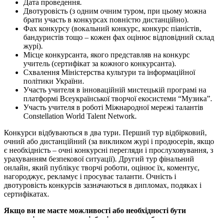
Дата проведення.
Двотуровість (з одним очним туром, при цьому можна
брати участь в конкурсах повністю дистанційно).
Фах конкурсу (вокальний конкурс, конкурс піаністів,
бандуристів тощо – кожен фах оцінює відповідний склад
журі).
Місце конкурсанта, якого представляв на конкурс
учитель (сертифікат за кожного конкурсанта).
Схвалення Міністерства культури та інформаційної
політики України.
Участь учителя в інноваційній мистецькій програмі на
платформі Всеукраїнської творчої екосистеми “Музика”.
Участь учителя в роботі Міжнародної мережі талантів
Constellation World Talent Network.
Конкурси відбуваються в два тури. Перший тур відбірковий,
очний або дистанційний (за викликом журі і продюсерів, якщо
є необхідність – очні конкурсні перегляди і прослуховування, з
урахуванням безпекової ситуації). Другий тур фінальний
онлайн, який публікує творчі роботи, оцінює їх, коментує,
нагороджує, рекламує і просуває таланти. Очність і
двотуровість конкурсів зазначаються в дипломах, подяках і
сертифікатах.
Якщо ви не маєте можливості або необхідності бути