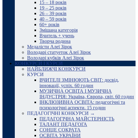
15 – 18 років
19 – 25 років
26 – 39 років
40 – 59 років
60+ років
Змішана категорія
Вчитель + учень
Творча родина
Медалісти Алеї Зірок
Володарі статуеток Алеї Зірок
Володарі кубків Алеї Зірок
КОНКУРСИ І КУРСИ
НАЙБЛИЖЧІ КОНКУРСИ
КУРСИ
ВЧИТЕЛІ ЗМІНЮЮТЬ СВІТ: досвід,
інновації, успіх. 60 годин
МУЗИЧНА ОСВІТА І МУЗИЧНА
ІНДУСТРІЯ: Україна, Європа, світ. 60 годин
ІНКЛЮЗИВНА ОСВІТА: педагогічні та
психологічні аспекти. 15 годин
ПЕДАГОГІЧНІ КОНКУРСИ →
ПЕДАГОГІЧНА МАЙСТЕРНІСТЬ
ТАЛАНТ ПЕДАГОГА
СОНЦЕ СОКРАТА
ОСВІТА УКРАЇНИ