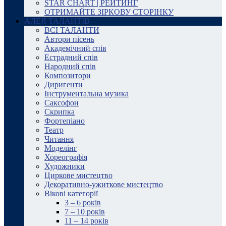
STAR CHART | РЕЙТИНГ
ОТРИМАЙТЕ ЗІРКОВУ СТОРІНКУ
АЛЕЯ ТАЛАНТІВ
ВСІ ТАЛАНТИ
Автори пісень
Академічний спів
Естрадний спів
Народний спів
Композитори
Диригенти
Інструментальна музика
Саксофон
Скрипка
Фортепіано
Театр
Читання
Моделінг
Хореографія
Художники
Циркове мистецтво
Декоративно-ужиткове мистецтво
Вікові категорії
3 – 6 років
7 – 10 років
11 – 14 років