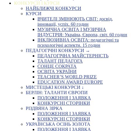
КОНКУРСИ І КУРСИ
НАЙБЛИЖЧІ КОНКУРСИ
КУРСИ
ВЧИТЕЛІ ЗМІНЮЮТЬ СВІТ: досвід,
інновації, успіх. 60 годин
МУЗИЧНА ОСВІТА І МУЗИЧНА
ІНДУСТРІЯ: Україна, Європа, світ. 60 годин
ІНКЛЮЗИВНА ОСВІТА: педагогічні та
психологічні аспекти. 15 годин
ПЕДАГОГІЧНІ КОНКУРСИ →
ПЕДАГОГІЧНА МАЙСТЕРНІСТЬ
ТАЛАНТ ПЕДАГОГА
СОНЦЕ СОКРАТА
ОСВІТА УКРАЇНИ
TEACHER’S WORLD PRIZE
EDUCATION AWARD EUROPE
МИСТЕЦЬКІ КОНКУРСИ ↓
БЕРЛІН: ТАЛАНТИ ЄВРОПИ
ПОЛОЖЕННЯ І ЗАЯВКА
КОНКУРСНІ СТОРІНКИ
РІЗДВЯНА ЗІРКА
ПОЛОЖЕННЯ І ЗАЯВКА
КОНКУРСНІ СТОРІНКИ
УКРАЇНСЬКА ОСІНЬ ЗОЛОТА
ПОЛОЖЕННЯ І ЗАЯВКА