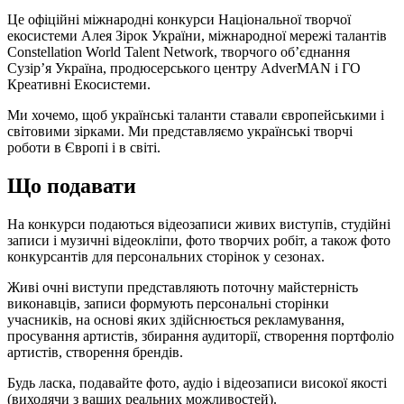
Це офіційні міжнародні конкурси Національної творчої
екосистеми Алея Зірок України, міжнародної мережі талантів
Constellation World Talent Network, творчого об’єднання
Сузір’я Україна, продюсерського центру AdverMAN і ГО
Креативні Екосистеми.
Ми хочемо, щоб українські таланти ставали європейськими і
світовими зірками. Ми представляємо українські творчі
роботи в Європі і в світі.
Що подавати
На конкурси подаються відеозаписи живих виступів, студійні
записи і музичні відеокліпи, фото творчих робіт, а також фото
конкурсантів для персональних сторінок у сезонах.
Живі очні виступи представляють поточну майстерність
виконавців, записи формують персональні сторінки
учасників, на основі яких здійснюється рекламування,
просування артистів, збирання аудиторії, створення портфоліо
артистів, створення брендів.
Будь ласка, подавайте фото, аудіо і відеозаписи високої якості
(виходячи з ваших реальних можливостей).