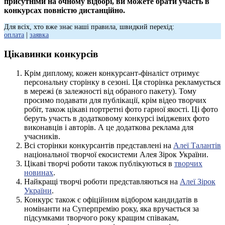
присутніми на очному відборі, ви можете брати участь в
конкурсах повністю дистанційно.
Для всіх, хто вже знає наші правила, швидкий перехід:
оплата
|
заявка
Цікавинки конкурсів
Крім диплому, кожен конкурсант-фіналіст отримує
персональну сторінку в сезоні. Ця сторінка рекламується
в мережі (в залежності від обраного пакету). Тому
просимо подавати для публікації, крім відео творчих
робіт, також цікаві портретні фото гарної якості. Ці фото
беруть участь в додатковому конкурсі іміджевих фото
виконавців і авторів. А це додаткова реклама для
учасників.
Всі сторінки конкурсантів представлені на
Алеї Талантів
національної творчої екосистеми Алея Зірок України.
Цікаві творчі роботи також публікуються в
творчих
новинах
.
Найкращі творчі роботи представляються на
Алеї Зірок
України
.
Конкурс також є офіційним відбором кандидатів в
номінанти на Суперпремію року, яка вручається за
підсумками творчого року кращим співакам,