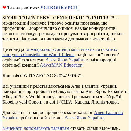
❤
Також дивіться:
УСІ КОНКУРСИ
SEOUL TALENT SKY
|
СЕУЛ: НЕБО ТАЛАНТІВ
™ –
міжнародний конкурс і творча освітня програма, що
професійно і доброзичливо оцінює, навчає конкурсантів,
реально публікує, рекламує і просуває творчі роботи, робить
таланти відомими, а викладачам допомагає з атестацією.
Це конкурс
міжнародної асоціації мистецьких та освітніх
конкурсів Constellation World Talents
, національної творчої
освітньої екосистеми
Алея Зірок України
та міжнародної
освітньої компанії
AdverMAN Education
.
Ліцензія CWTIAAEC AC 820241965071.
Всі учасники представляються на Алеї Талантів України,
найкращі творчі роботи публікуються на Алеї Зірок України та
Alley of Stars World, просуваються і рекламуються в Україні,
Кореї, в усій Європі і в світі (США, Канада, Японія тощо).
Для талантів працює продюсерський каталог
Алея Талантів
України
, рейтинговий каталог
Алея Зірок України
.
Меценати допомагають талантам
ставати більш відомими.