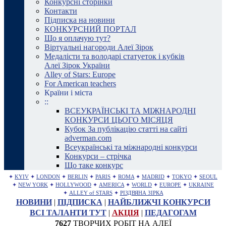
Конкурсні сторінки
Контакти
Підписка на новини
КОНКУРСНИЙ ПОРТАЛ
Що я оплачую тут?
Віртуальні нагороди Алеї Зірок
Медалісти та володарі статуеток і кубків
Алеї Зірок України
Alley of Stars: Europe
For American teachers
Країни і міста
::
ВСЕУКРАЇНСЬКІ ТА МІЖНАРОДНІ
КОНКУРСИ ЦЬОГО МІСЯЦЯ
Кубок За публікацію статті на сайті
adverman.com
Всеукраїнські та міжнародні конкурси
Конкурси – стрічка
Що таке конкурс
✦
KYIV
✦
LONDON
✦
BERLIN
✦
PARIS
✦
ROMA
✦
MADRID
✦
TOKYO
✦
SEOUL
✦
NEW YORK
✦
HOLLYWOOD
✦
AMERICA
✦
WORLD
✦
EUROPE
✦
UKRAINE
✦
ALLEY of STARS
✦
РІЗДВЯНА ЗІРКА
НОВИНИ
|
ПІДПИСКА
|
НАЙБЛИЖЧІ КОНКУРСИ
ВСІ ТАЛАНТИ ТУТ
|
АКЦІЯ
|
ПЕДАГОГАМ
7627
ТВОРЧИХ РОБІТ НА АЛЕЇ