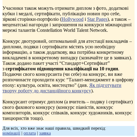
Учасники також можуть отримати диплом з фото, додаткові
кубки і медалі, сертифікати, публікацію новин про себе,
зіркові сторінки-портфоліо (
Hollywood
і
Star Pages
), а також –
меценатські нагороди і запрошення на конкурси міжнародної
мережі талантів Constellation World Talent Network.
Конкурс двотуровий, оптимальний для атестації викладачів –
дипломи, подяки і сертифікати містять усю необхідну
інформацію, а також додаткову, яка потрібна конкретному
викладачеві в конкретному випадку (зазначайте це в заявках).
Також додано пакет участі “Стандарт+Сертифікат”
з
сертифікатом підвищення кваліфікації на 10 годин
.
Подаючи свого конкурсанта (чи себе) на конкурс, ви вже
розпочинаєте проходити курс “Талант-менеджмент в цифрову
епоху: культура, освіта, мистецтво” (див.
Як підготувати
творчу роботу до дистанційного конкурсу
).
Конкурсант отримує диплом (а вчитель – подяку і сертифікат)
свого фахового конкурсу (конкурс піаністів, конкурс
композиторів, конкурс співаків, конкурс художників, конкурс
танцюристів тощо).
Для всіх, хто вже знає наші правила, швидкий перехід:
номінації
|
оплата
|
заявка