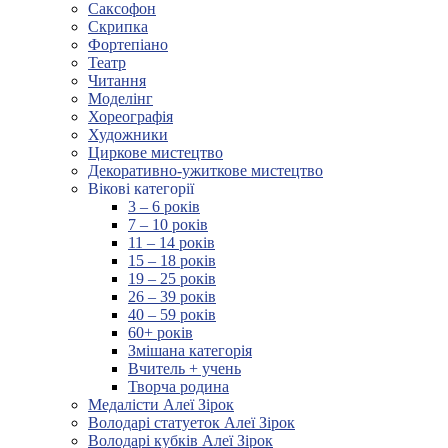
Саксофон
Скрипка
Фортепіано
Театр
Читання
Моделінг
Хореографія
Художники
Циркове мистецтво
Декоративно-ужиткове мистецтво
Вікові категорії
3 – 6 років
7 – 10 років
11 – 14 років
15 – 18 років
19 – 25 років
26 – 39 років
40 – 59 років
60+ років
Змішана категорія
Вчитель + учень
Творча родина
Медалісти Алеї Зірок
Володарі статуеток Алеї Зірок
Володарі кубків Алеї Зірок