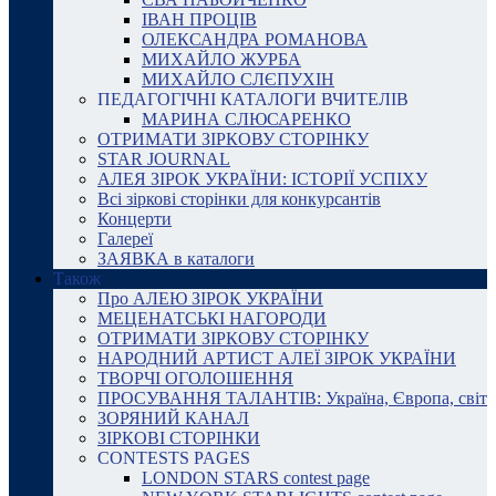
ІВАН ПРОЦІВ
ОЛЕКСАНДРА РОМАНОВА
МИХАЙЛО ЖУРБА
МИХАЙЛО СЛЄПУХІН
ПЕДАГОГІЧНІ КАТАЛОГИ ВЧИТЕЛІВ
МАРИНА СЛЮСАРЕНКО
ОТРИМАТИ ЗІРКОВУ СТОРІНКУ
STAR JOURNAL
АЛЕЯ ЗІРОК УКРАЇНИ: ІСТОРІЇ УСПІХУ
Всі зіркові сторінки для конкурсантів
Концерти
Галереї
ЗАЯВКА в каталоги
Також
Про АЛЕЮ ЗІРОК УКРАЇНИ
МЕЦЕНАТСЬКІ НАГОРОДИ
ОТРИМАТИ ЗІРКОВУ СТОРІНКУ
НАРОДНИЙ АРТИСТ АЛЕЇ ЗІРОК УКРАЇНИ
ТВОРЧІ ОГОЛОШЕННЯ
ПРОСУВАННЯ ТАЛАНТІВ: Україна, Європа, світ
ЗОРЯНИЙ КАНАЛ
ЗІРКОВІ СТОРІНКИ
CONTESTS PAGES
LONDON STARS contest page