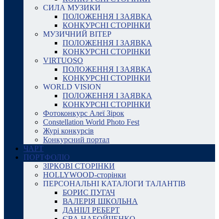
СИЛА МУЗИКИ
ПОЛОЖЕННЯ І ЗАЯВКА
КОНКУРСНІ СТОРІНКИ
МУЗИЧНИЙ ВІТЕР
ПОЛОЖЕННЯ І ЗАЯВКА
КОНКУРСНІ СТОРІНКИ
VIRTUOSO
ПОЛОЖЕННЯ І ЗАЯВКА
КОНКУРСНІ СТОРІНКИ
WORLD VISION
ПОЛОЖЕННЯ І ЗАЯВКА
КОНКУРСНІ СТОРІНКИ
Фотоконкурс Алеї Зірок
Constellation World Photo Fest
Журі конкурсів
Конкурсний портал
ЧАРТ
ПОРТФОЛІО
ЗІРКОВІ СТОРІНКИ
HOLLYWOOD-сторінки
ПЕРСОНАЛЬНІ КАТАЛОГИ ТАЛАНТІВ
БОРИС ПУГАЧ
ВАЛЕРІЯ ШКОЛЬНА
ДАНІІЛ РЕБЕРТ
ЄВА НАБОЙЧЕНКО