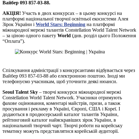
Вайбер 093 857-03-88.
АКЦІЯ!
Участь в двох конкурсах – в цьому конкурсі на
платформі національної творчої освітньої екосистеми Алея
Зірок України і
World Stars: Beginning
на платформі
міжнародної мережі талантів Constellation World Talent Network
– за ціною одного пакету
World
(див. розділ цього Положення
“Оплата”).
Спілкування адміністрації з конкурсантами відбувається через
Вайбер 093 857-03-88 або електронною поштою. Іноді ми
телефонуємо учасникам, щоб уточнити деякі нюанси.
Seoul Talent Sky
– творчі конкурси міжнародної мережі
Constellation World Talent Network. Учасники отримують
фахове оцінювання, коментарі майстрів, призи, а також
просування і рекламу в Україні, Європі, США і Кореї. І
додаються в продюсерський каталог талантів України,
рейтинговий каталог найяскравіших зірок України, в
національний творчий чарт. Творчі роботи на корейську
тематику можуть представлятися корейській аудиторії.