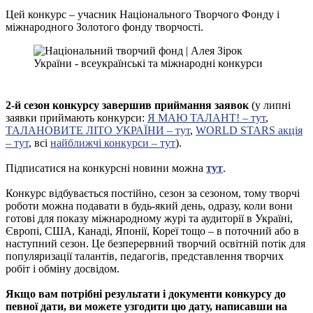
Цей конкурс – учасник Національного Творчого Фонду і
міжнародного Золотого фонду творчості.
2
-й сезон конкурсу завершив приймання заявок
(у липні
заявки приймають конкурси:
Я МАЮ ТАЛАНТ! – тут
,
ТАЛАНОВИТЕ ЛІТО УКРАЇНИ – тут
,
WORLD STARS акція
– тут
, всі
найближчі конкурси – тут
).
Підписатися на конкурсні новини можна
тут
.
Конкурс відбувається постійно, сезон за сезоном, тому творчі
роботи можна подавати в будь-який день, одразу, коли вони
готові для показу міжнародному журі та аудиторії в Україні,
Європі, США, Канаді, Японії, Кореї тощо – в поточний або в
наступний сезон. Це безперервний творчий освітній потік для
популяризації талантів, педагогів, представлення творчих
робіт і обміну досвідом.
Якщо вам потрібні результати і документи конкурсу до
певної дати, ви можете узгодити цю дату, написавши на