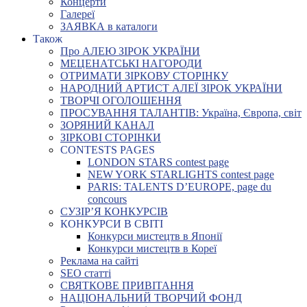
Концерти
Галереї
ЗАЯВКА в каталоги
Також
Про АЛЕЮ ЗІРОК УКРАЇНИ
МЕЦЕНАТСЬКІ НАГОРОДИ
ОТРИМАТИ ЗІРКОВУ СТОРІНКУ
НАРОДНИЙ АРТИСТ АЛЕЇ ЗІРОК УКРАЇНИ
ТВОРЧІ ОГОЛОШЕННЯ
ПРОСУВАННЯ ТАЛАНТІВ: Україна, Європа, світ
ЗОРЯНИЙ КАНАЛ
ЗІРКОВІ СТОРІНКИ
CONTESTS PAGES
LONDON STARS contest page
NEW YORK STARLIGHTS contest page
PARIS: TALENTS D’EUROPE, page du
concours
СУЗІР’Я КОНКУРСІВ
КОНКУРСИ В СВІТІ
Конкурси мистецтв в Японії
Конкурси мистецтв в Кореї
Реклама на сайті
SEO статті
СВЯТКОВЕ ПРИВІТАННЯ
НАЦІОНАЛЬНИЙ ТВОРЧИЙ ФОНД