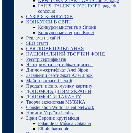
NEW YORK STARLIGHTS contest page
PARIS: TALENTS D’EUROPE, page du
concours
СУЗІР’Я КОНКУРСІВ
КОНКУРСИ В СВІТІ
Конкурси мистецтв в Японії
Конкурси мистецтв в Кореї
Реклама на сайті
SEO статті
СВЯТКОВЕ ПРИВІТАННЯ
НАЦІОНАЛЬНИЙ ТВОРЧИЙ ФОНД
Реєстр сертифікатів
Як отримати сертифікат призера
Диплом-сертифікат Алеї Зірок
Загальний сертифікат Алеї Зірок
Майстер-класи і лекції
Продати пісню, музику, картину
ДОПОМОГА ДІТЯМ УКРАЇНИ
ДОПОМОГТИ ТАЛАНТУ
Творча екосистема МУЗИКА
Constellation World Talent Network
Новини України і світу
Зірки Європи: круті місця
Palau de la Música Catalana
Elbphilharmonie