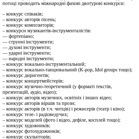
потоці проводить міжнародні фахові двотурові конкурси:
– конкурс співаків;
– конкурс авторів пісень;
– конкурс композиторів;
– конкурси музикантів-інструменталістів:
–– фортепіано;
–– струнні інструменти;
–– духові інструменти;
–– ударні інструменти;
–– народні інструменти;
– конкурс вокально-інструментальний;
– конкурс вокально-танцювальний (K-pop, Idol groups тощо);
– конкурс диригентів;
– конкурс концертмейстерів;
– конкурс музично-теоретичний (у форматі текстів,
презентацій, аудіо, відео);
– конкурс авторів музичних, освітніх і інших відео;
– конкурс авторів віршів та прози;
– конкурс акторів (в т.ч. читців) і режисерів (театр і кіно);
– конкурс теле- і радіоведучих;
– конкурс моделей (фото і відео, дефіле, косплей тощо);
– конкурс художників;
– конкурс фотохудожників;
– конкурс скульпторів;