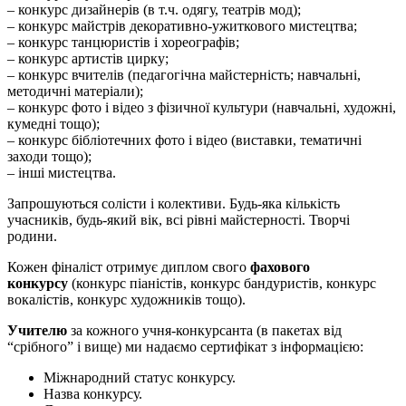
– конкурс дизайнерів (в т.ч. одягу, театрів мод);
– конкурс майстрів декоративно-ужиткового мистецтва;
– конкурс танцюристів і хореографів;
– конкурс артистів цирку;
– конкурс вчителів (педагогічна майстерність; навчальні,
методичні матеріали);
– конкурс фото і відео з фізичної культури (навчальні, художні,
кумедні тощо);
– конкурс бібліотечних фото і відео (виставки, тематичні
заходи тощо);
– інші мистецтва.
Запрошуються солісти і колективи. Будь-яка кількість
учасників, будь-який вік, всі рівні майстерності. Творчі
родини.
Кожен фіналіст отримує диплом свого
фахового
конкурсу
(конкурс піаністів, конкурс бандуристів, конкурс
вокалістів, конкурс художників тощо).
Учителю
за кожного учня-конкурсанта (в пакетах від
“срібного” і вище) ми надаємо сертифікат з інформацією:
Міжнародний статус конкурсу.
Назва конкурсу.