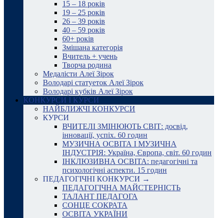
15 – 18 років
19 – 25 років
26 – 39 років
40 – 59 років
60+ років
Змішана категорія
Вчитель + учень
Творча родина
Медалісти Алеї Зірок
Володарі статуеток Алеї Зірок
Володарі кубків Алеї Зірок
КОНКУРСИ І КУРСИ
НАЙБЛИЖЧІ КОНКУРСИ
КУРСИ
ВЧИТЕЛІ ЗМІНЮЮТЬ СВІТ: досвід,
інновації, успіх. 60 годин
МУЗИЧНА ОСВІТА І МУЗИЧНА
ІНДУСТРІЯ: Україна, Європа, світ. 60 годин
ІНКЛЮЗИВНА ОСВІТА: педагогічні та
психологічні аспекти. 15 годин
ПЕДАГОГІЧНІ КОНКУРСИ →
ПЕДАГОГІЧНА МАЙСТЕРНІСТЬ
ТАЛАНТ ПЕДАГОГА
СОНЦЕ СОКРАТА
ОСВІТА УКРАЇНИ