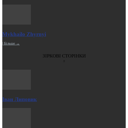
Mykhailo Zhyrnyi
| Більше →
ЗІРКОВІ СТОРІНКИ
Іван Липовик