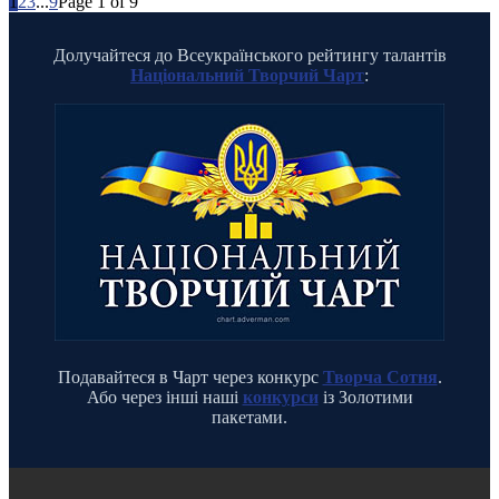
1
2
3
...
9
Page 1 of 9
Долучайтеся до Всеукраїнського рейтингу талантів
Національний Творчий Чарт
:
Подавайтеся в Чарт через конкурс
Творча Сотня
.
Або через інші наші
конкурси
із Золотими
пакетами.