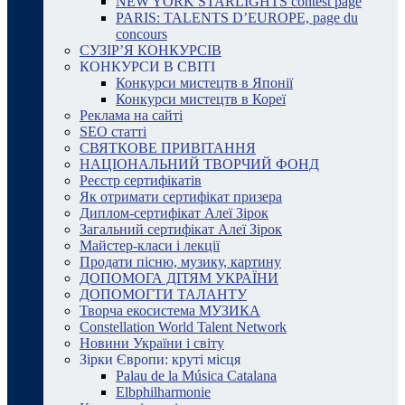
NEW YORK STARLIGHTS contest page
PARIS: TALENTS D’EUROPE, page du
concours
СУЗІР’Я КОНКУРСІВ
КОНКУРСИ В СВІТІ
Конкурси мистецтв в Японії
Конкурси мистецтв в Кореї
Реклама на сайті
SEO статті
СВЯТКОВЕ ПРИВІТАННЯ
НАЦІОНАЛЬНИЙ ТВОРЧИЙ ФОНД
Реєстр сертифікатів
Як отримати сертифікат призера
Диплом-сертифікат Алеї Зірок
Загальний сертифікат Алеї Зірок
Майстер-класи і лекції
Продати пісню, музику, картину
ДОПОМОГА ДІТЯМ УКРАЇНИ
ДОПОМОГТИ ТАЛАНТУ
Творча екосистема МУЗИКА
Constellation World Talent Network
Новини України і світу
Зірки Європи: круті місця
Palau de la Música Catalana
Elbphilharmonie