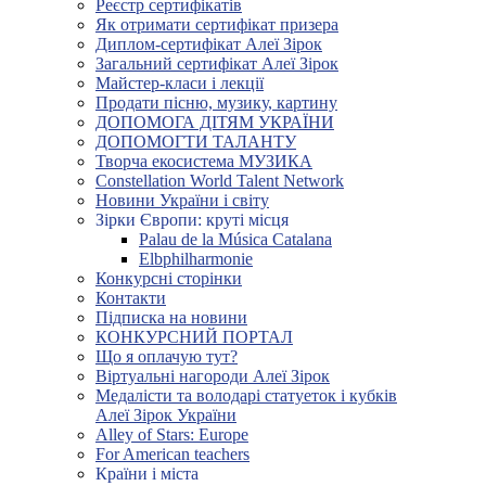
Реєстр сертифікатів
Як отримати сертифікат призера
Диплом-сертифікат Алеї Зірок
Загальний сертифікат Алеї Зірок
Майстер-класи і лекції
Продати пісню, музику, картину
ДОПОМОГА ДІТЯМ УКРАЇНИ
ДОПОМОГТИ ТАЛАНТУ
Творча екосистема МУЗИКА
Constellation World Talent Network
Новини України і світу
Зірки Європи: круті місця
Palau de la Música Catalana
Elbphilharmonie
Конкурсні сторінки
Контакти
Підписка на новини
КОНКУРСНИЙ ПОРТАЛ
Що я оплачую тут?
Віртуальні нагороди Алеї Зірок
Медалісти та володарі статуеток і кубків
Алеї Зірок України
Alley of Stars: Europe
For American teachers
Країни і міста