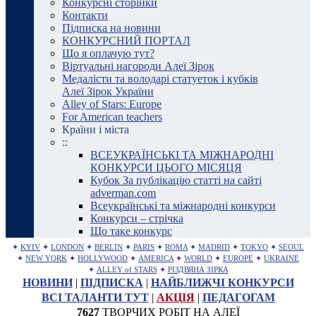
Конкурсні сторінки
Контакти
Підписка на новини
КОНКУРСНИЙ ПОРТАЛ
Що я оплачую тут?
Віртуальні нагороди Алеї Зірок
Медалісти та володарі статуеток і кубків
Алеї Зірок України
Alley of Stars: Europe
For American teachers
Країни і міста
::
ВСЕУКРАЇНСЬКІ ТА МІЖНАРОДНІ
КОНКУРСИ ЦЬОГО МІСЯЦЯ
Кубок За публікацію статті на сайті
adverman.com
Всеукраїнські та міжнародні конкурси
Конкурси – стрічка
Що таке конкурс
✦
KYIV
✦
LONDON
✦
BERLIN
✦
PARIS
✦
ROMA
✦
MADRID
✦
TOKYO
✦
SEOUL
✦
NEW YORK
✦
HOLLYWOOD
✦
AMERICA
✦
WORLD
✦
EUROPE
✦
UKRAINE
✦
ALLEY of STARS
✦
РІЗДВЯНА ЗІРКА
НОВИНИ
|
ПІДПИСКА
|
НАЙБЛИЖЧІ КОНКУРСИ
ВСІ ТАЛАНТИ ТУТ
|
АКЦІЯ
|
ПЕДАГОГАМ
7627
ТВОРЧИХ РОБІТ НА АЛЕЇ