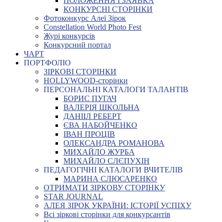
ПОЛОЖЕННЯ І ЗАЯВКА
КОНКУРСНІ СТОРІНКИ
Фотоконкурс Алеї Зірок
Constellation World Photo Fest
Журі конкурсів
Конкурсний портал
ЧАРТ
ПОРТФОЛІО
ЗІРКОВІ СТОРІНКИ
HOLLYWOOD-сторінки
ПЕРСОНАЛЬНІ КАТАЛОГИ ТАЛАНТІВ
БОРИС ПУГАЧ
ВАЛЕРІЯ ШКОЛЬНА
ДАНІІЛ РЕБЕРТ
ЄВА НАБОЙЧЕНКО
ІВАН ПРОЦІВ
ОЛЕКСАНДРА РОМАНОВА
МИХАЙЛО ЖУРБА
МИХАЙЛО СЛЄПУХІН
ПЕДАГОГІЧНІ КАТАЛОГИ ВЧИТЕЛІВ
МАРИНА СЛЮСАРЕНКО
ОТРИМАТИ ЗІРКОВУ СТОРІНКУ
STAR JOURNAL
АЛЕЯ ЗІРОК УКРАЇНИ: ІСТОРІЇ УСПІХУ
Всі зіркові сторінки для конкурсантів