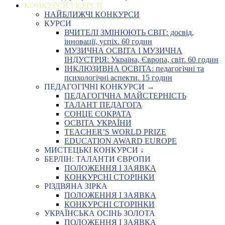
КОНКУРСИ І КУРСИ
НАЙБЛИЖЧІ КОНКУРСИ
КУРСИ
ВЧИТЕЛІ ЗМІНЮЮТЬ СВІТ: досвід,
інновації, успіх. 60 годин
МУЗИЧНА ОСВІТА І МУЗИЧНА
ІНДУСТРІЯ: Україна, Європа, світ. 60 годин
ІНКЛЮЗИВНА ОСВІТА: педагогічні та
психологічні аспекти. 15 годин
ПЕДАГОГІЧНІ КОНКУРСИ →
ПЕДАГОГІЧНА МАЙСТЕРНІСТЬ
ТАЛАНТ ПЕДАГОГА
СОНЦЕ СОКРАТА
ОСВІТА УКРАЇНИ
TEACHER’S WORLD PRIZE
EDUCATION AWARD EUROPE
МИСТЕЦЬКІ КОНКУРСИ ↓
БЕРЛІН: ТАЛАНТИ ЄВРОПИ
ПОЛОЖЕННЯ І ЗАЯВКА
КОНКУРСНІ СТОРІНКИ
РІЗДВЯНА ЗІРКА
ПОЛОЖЕННЯ І ЗАЯВКА
КОНКУРСНІ СТОРІНКИ
УКРАЇНСЬКА ОСІНЬ ЗОЛОТА
ПОЛОЖЕННЯ І ЗАЯВКА