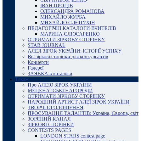
ІВАН ПРОЦІВ
ОЛЕКСАНДРА РОМАНОВА
МИХАЙЛО ЖУРБА
МИХАЙЛО СЛЄПУХІН
ПЕДАГОГІЧНІ КАТАЛОГИ ВЧИТЕЛІВ
МАРИНА СЛЮСАРЕНКО
ОТРИМАТИ ЗІРКОВУ СТОРІНКУ
STAR JOURNAL
АЛЕЯ ЗІРОК УКРАЇНИ: ІСТОРІЇ УСПІХУ
Всі зіркові сторінки для конкурсантів
Концерти
Галереї
ЗАЯВКА в каталоги
Також
Про АЛЕЮ ЗІРОК УКРАЇНИ
МЕЦЕНАТСЬКІ НАГОРОДИ
ОТРИМАТИ ЗІРКОВУ СТОРІНКУ
НАРОДНИЙ АРТИСТ АЛЕЇ ЗІРОК УКРАЇНИ
ТВОРЧІ ОГОЛОШЕННЯ
ПРОСУВАННЯ ТАЛАНТІВ: Україна, Європа, світ
ЗОРЯНИЙ КАНАЛ
ЗІРКОВІ СТОРІНКИ
CONTESTS PAGES
LONDON STARS contest page