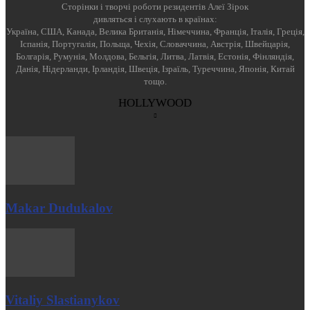
Cторінки і творчі роботи резидентів Алеї Зірок
дивляться і слухають в країнах:
Україна, США, Канада, Велика Британія, Німеччина, Франція, Італія, Греція,
Іспанія, Португалія, Польща, Чехія, Словаччина, Австрія, Швейцарія,
Болгарія, Румунія, Молдова, Бельгія, Литва, Латвія, Естонія, Фінляндія,
Данія, Нідерланди, Ірландія, Швеція, Ізраїль, Туреччина, Японія, Китай
тощо.
HOLLYWOOD
Makar Dudukalov
Vitaliy Slastianykov