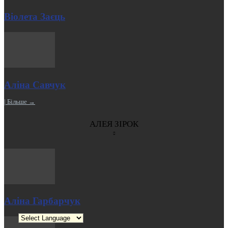
Віолета Заєць
Аліна Савчук
| Більше →
АЛЕЯ ЗІРОК
Аліна Гарбарчук