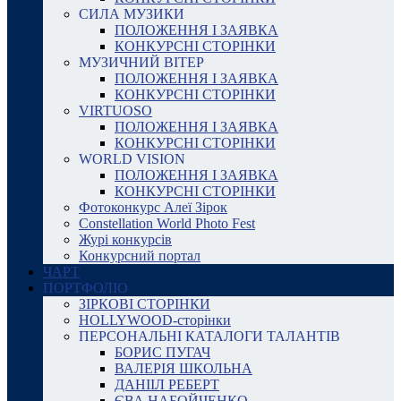
СИЛА МУЗИКИ
ПОЛОЖЕННЯ І ЗАЯВКА
КОНКУРСНІ СТОРІНКИ
МУЗИЧНИЙ ВІТЕР
ПОЛОЖЕННЯ І ЗАЯВКА
КОНКУРСНІ СТОРІНКИ
VIRTUOSO
ПОЛОЖЕННЯ І ЗАЯВКА
КОНКУРСНІ СТОРІНКИ
WORLD VISION
ПОЛОЖЕННЯ І ЗАЯВКА
КОНКУРСНІ СТОРІНКИ
Фотоконкурс Алеї Зірок
Constellation World Photo Fest
Журі конкурсів
Конкурсний портал
ЧАРТ
ПОРТФОЛІО
ЗІРКОВІ СТОРІНКИ
HOLLYWOOD-сторінки
ПЕРСОНАЛЬНІ КАТАЛОГИ ТАЛАНТІВ
БОРИС ПУГАЧ
ВАЛЕРІЯ ШКОЛЬНА
ДАНІІЛ РЕБЕРТ
ЄВА НАБОЙЧЕНКО