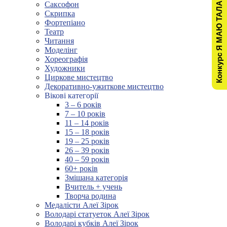
Конкурс Я МАЮ ТАЛАНТ!
Саксофон
Скрипка
Фортепіано
Театр
Читання
Моделінг
Хореографія
Художники
Циркове мистецтво
Декоративно-ужиткове мистецтво
Вікові категорії
3 – 6 років
7 – 10 років
11 – 14 років
15 – 18 років
19 – 25 років
26 – 39 років
40 – 59 років
60+ років
Змішана категорія
Вчитель + учень
Творча родина
Медалісти Алеї Зірок
Володарі статуеток Алеї Зірок
Володарі кубків Алеї Зірок