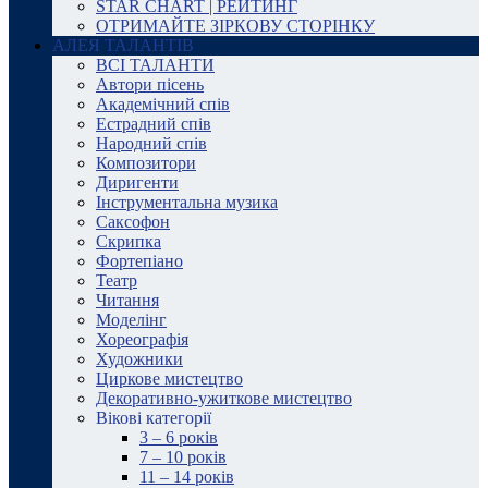
STAR CHART | РЕЙТИНГ
ОТРИМАЙТЕ ЗІРКОВУ СТОРІНКУ
АЛЕЯ ТАЛАНТІВ
ВСІ ТАЛАНТИ
Автори пісень
Академічний спів
Естрадний спів
Народний спів
Композитори
Диригенти
Інструментальна музика
Саксофон
Скрипка
Фортепіано
Театр
Читання
Моделінг
Хореографія
Художники
Циркове мистецтво
Декоративно-ужиткове мистецтво
Вікові категорії
3 – 6 років
7 – 10 років
11 – 14 років