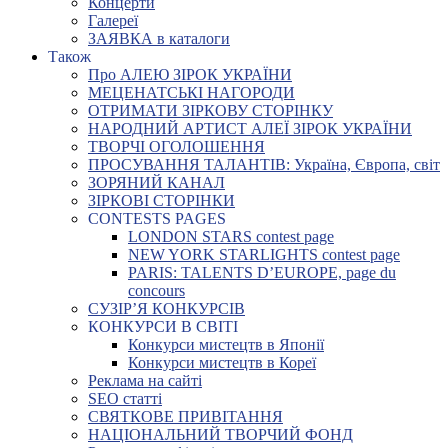
Концерти
Галереї
ЗАЯВКА в каталоги
Також
Про АЛЕЮ ЗІРОК УКРАЇНИ
МЕЦЕНАТСЬКІ НАГОРОДИ
ОТРИМАТИ ЗІРКОВУ СТОРІНКУ
НАРОДНИЙ АРТИСТ АЛЕЇ ЗІРОК УКРАЇНИ
ТВОРЧІ ОГОЛОШЕННЯ
ПРОСУВАННЯ ТАЛАНТІВ: Україна, Європа, світ
ЗОРЯНИЙ КАНАЛ
ЗІРКОВІ СТОРІНКИ
CONTESTS PAGES
LONDON STARS contest page
NEW YORK STARLIGHTS contest page
PARIS: TALENTS D’EUROPE, page du
concours
СУЗІР’Я КОНКУРСІВ
КОНКУРСИ В СВІТІ
Конкурси мистецтв в Японії
Конкурси мистецтв в Кореї
Реклама на сайті
SEO статті
СВЯТКОВЕ ПРИВІТАННЯ
НАЦІОНАЛЬНИЙ ТВОРЧИЙ ФОНД