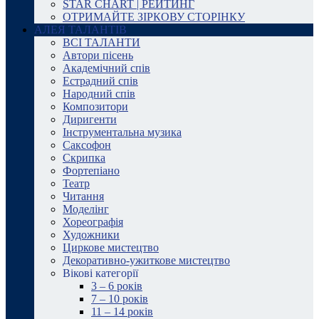
STAR CHART | РЕЙТИНГ
ОТРИМАЙТЕ ЗІРКОВУ СТОРІНКУ
АЛЕЯ ТАЛАНТІВ
ВСІ ТАЛАНТИ
Автори пісень
Академічний спів
Естрадний спів
Народний спів
Композитори
Диригенти
Інструментальна музика
Саксофон
Скрипка
Фортепіано
Театр
Читання
Моделінг
Хореографія
Художники
Циркове мистецтво
Декоративно-ужиткове мистецтво
Вікові категорії
3 – 6 років
7 – 10 років
11 – 14 років