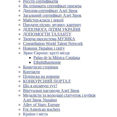
Реєстр сертифікатів
Як отримати сертифікат призера
Диплом-сертифікат Алеї Зірок
Загальний сертифікат Алеї Зірок
Майстер-класи і лекції
Продати пісню, музику, картину
ДОПОМОГА ДІТЯМ УКРАЇНИ
ДОПОМОГТИ ТАЛАНТУ
Творча екосистема МУЗИКА
Constellation World Talent Network
Новини України і світу
Зірки Європи: круті місця
Palau de la Música Catalana
Elbphilharmonie
Конкурсні сторінки
Контакти
Підписка на новини
КОНКУРСНИЙ ПОРТАЛ
Що я оплачую тут?
Віртуальні нагороди Алеї Зірок
Медалісти та володарі статуеток і кубків
Алеї Зірок України
Alley of Stars: Europe
For American teachers
Країни і міста