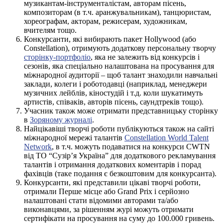
музикантам-інструменталістам, авторам пісень,
композиторам (в т.ч. аранжувальникам), танцюристам,
хореографам, акторам, режисерам, художникам,
вчителям тощо.
Конкурсанти, які вибирають пакет Hollywood (або
Constellation), отримують додаткову персональну творчу
сторінку-портфоліо
, яка не залежить від конкурсів і
сезонів, яка спеціально налаштована на просування для
міжнародної аудиторії – щоб талант знаходили навчальні
заклади, колеги і роботодавці (наприклад, менеджери
музичних лейблів, кіностудій і т.д. коли шукатимуть
артистів, співаків, авторів пісень, саундтреків тощо).
Учасник також може отримати представницьку сторінку
в
Зоряному журналі
.
Найцікавіші творчі роботи публікуються також на сайті
міжнародної мережі талантів
Constellation World Talent
Network
, в т.ч. можуть подаватися на конкурси CWTN
від ТО “Сузір’я Україна” для додаткового рекламування
талантів і отримання додаткових коментарів і порад
фахівців (таке подання є безкоштовим для конкурсанта).
Конкурсанти, які представили цікаві творчі роботи,
отримали Перше місце або Grand Prix і серйозно
налаштовані стати відомими авторами та/або
виконавцями, за рішенням журі можуть отримати
сертифікати на просування на суму до 100.000 гривень.