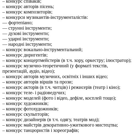
– конкурс співаків;
– конкурс авторів пісень;
– конкурс композиторів;
– конкурси музикантів-інструменталістів:
–– фортепіано;
–– струнні інструменти;
–– духові інструменти;
–– ударні інструменти;
–– народні інструменти;
– конкурс вокально-інструментальний;
– конкурс диригентів;
– конкурс концертмейстерів (в т.ч. хору, оркестру; ілюстратор);
– конкурс музично-теоретичний (у форматі текстів,
презентацій, аудіо, відео);
– конкурс авторів музичних, освітніх і інших відео;
– конкурс авторів віршів та прози;
– конкурс акторів (в т.ч. читців) і режисерів (театр і кіно);
– конкурс теле- і радіоведучих;
– конкурс моделей (фото і відео, дефіле, косплей тощо);
– конкурс художників;
– конкурс фотохудожників;
– конкурс скульпторів;
– конкурс дизайнерів (в т.ч. одягу, театрів мод);
– конкурс майстрів декоративно-ужиткового мистецтва;
– конкурс танцюристів і хореографів;