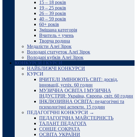
15 – 18 років
19 – 25 років
26 – 39 років
40 – 59 років
60+ років
Змішана категорія
Вчитель + учень
Творча родина
Медалісти Алеї Зірок
Володарі статуеток Алеї Зірок
Володарі кубків Алеї Зірок
КОНКУРСИ І КУРСИ
НАЙБЛИЖЧІ КОНКУРСИ
КУРСИ
ВЧИТЕЛІ ЗМІНЮЮТЬ СВІТ: досвід,
інновації, успіх. 60 годин
МУЗИЧНА ОСВІТА І МУЗИЧНА
ІНДУСТРІЯ: Україна, Європа, світ. 60 годин
ІНКЛЮЗИВНА ОСВІТА: педагогічні та
психологічні аспекти. 15 годин
ПЕДАГОГІЧНІ КОНКУРСИ →
ПЕДАГОГІЧНА МАЙСТЕРНІСТЬ
ТАЛАНТ ПЕДАГОГА
СОНЦЕ СОКРАТА
ОСВІТА УКРАЇНИ