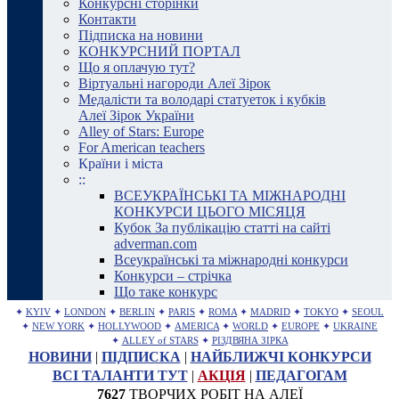
Конкурсні сторінки
Контакти
Підписка на новини
КОНКУРСНИЙ ПОРТАЛ
Що я оплачую тут?
Віртуальні нагороди Алеї Зірок
Медалісти та володарі статуеток і кубків
Алеї Зірок України
Alley of Stars: Europe
For American teachers
Країни і міста
::
ВСЕУКРАЇНСЬКІ ТА МІЖНАРОДНІ
КОНКУРСИ ЦЬОГО МІСЯЦЯ
Кубок За публікацію статті на сайті
adverman.com
Всеукраїнські та міжнародні конкурси
Конкурси – стрічка
Що таке конкурс
✦
KYIV
✦
LONDON
✦
BERLIN
✦
PARIS
✦
ROMA
✦
MADRID
✦
TOKYO
✦
SEOUL
✦
NEW YORK
✦
HOLLYWOOD
✦
AMERICA
✦
WORLD
✦
EUROPE
✦
UKRAINE
✦
ALLEY of STARS
✦
РІЗДВЯНА ЗІРКА
НОВИНИ
|
ПІДПИСКА
|
НАЙБЛИЖЧІ КОНКУРСИ
ВСІ ТАЛАНТИ ТУТ
|
АКЦІЯ
|
ПЕДАГОГАМ
7627
ТВОРЧИХ РОБІТ НА АЛЕЇ