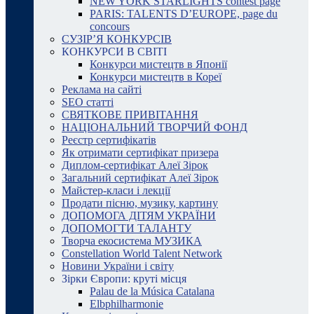
NEW YORK STARLIGHTS contest page
PARIS: TALENTS D’EUROPE, page du
concours
СУЗІР’Я КОНКУРСІВ
КОНКУРСИ В СВІТІ
Конкурси мистецтв в Японії
Конкурси мистецтв в Кореї
Реклама на сайті
SEO статті
СВЯТКОВЕ ПРИВІТАННЯ
НАЦІОНАЛЬНИЙ ТВОРЧИЙ ФОНД
Реєстр сертифікатів
Як отримати сертифікат призера
Диплом-сертифікат Алеї Зірок
Загальний сертифікат Алеї Зірок
Майстер-класи і лекції
Продати пісню, музику, картину
ДОПОМОГА ДІТЯМ УКРАЇНИ
ДОПОМОГТИ ТАЛАНТУ
Творча екосистема МУЗИКА
Constellation World Talent Network
Новини України і світу
Зірки Європи: круті місця
Palau de la Música Catalana
Elbphilharmonie