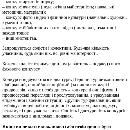
– конкурс артистів цирку;
– конкурс вчителів (педагогічна майстерність; навчальні,
методичні матеріали);
– конкурс фото і відео з фізичної культури (навчальні, художні,
кумедні тощо);
– конкурс бібліотечних фото і відео (виставки, тематичні
заходи тощо);
– інші мистецтва.
Запрошуються солісти і колективи. Будь-яка кількість
учасників, будь-який вік, всі рівні майстерності.
Кожен фіналіст отримує диплом (а вчитель – подяку) свого
фахового конкурсу.
Конкурси відбуваються в два тури. Перший тур безкоштовний
відбірковий, очний/дистанційний (за викликом журі і
продюсерів, якщо є необхідність – конкурсні очні фахові і
продюсерські перегляди і прослуховування, з урахуванням
епідемічної і воєнної ситуації). Другий тур фінальний, який
публікує творчі роботи, оцінює їх, коментує, нагороджує,
рекламує і просуває таланти. Очність і двотуровість конкурсів
зазначаються в дипломах і подяках.
Якщо ви не маєте можливості або необхідності бути