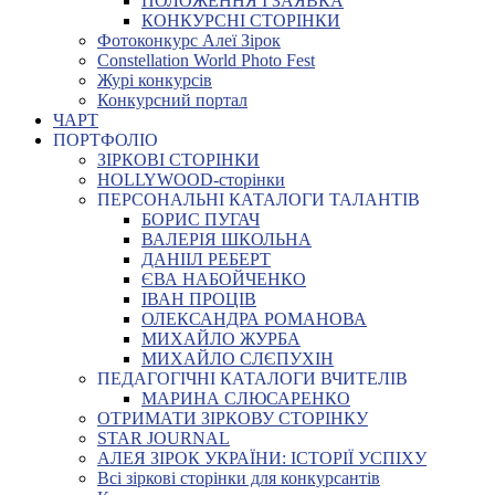
ПОЛОЖЕННЯ І ЗАЯВКА
КОНКУРСНІ СТОРІНКИ
Фотоконкурс Алеї Зірок
Constellation World Photo Fest
Журі конкурсів
Конкурсний портал
ЧАРТ
ПОРТФОЛІО
ЗІРКОВІ СТОРІНКИ
HOLLYWOOD-сторінки
ПЕРСОНАЛЬНІ КАТАЛОГИ ТАЛАНТІВ
БОРИС ПУГАЧ
ВАЛЕРІЯ ШКОЛЬНА
ДАНІІЛ РЕБЕРТ
ЄВА НАБОЙЧЕНКО
ІВАН ПРОЦІВ
ОЛЕКСАНДРА РОМАНОВА
МИХАЙЛО ЖУРБА
МИХАЙЛО СЛЄПУХІН
ПЕДАГОГІЧНІ КАТАЛОГИ ВЧИТЕЛІВ
МАРИНА СЛЮСАРЕНКО
ОТРИМАТИ ЗІРКОВУ СТОРІНКУ
STAR JOURNAL
АЛЕЯ ЗІРОК УКРАЇНИ: ІСТОРІЇ УСПІХУ
Всі зіркові сторінки для конкурсантів