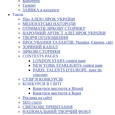
Концерти
Галереї
ЗАЯВКА в каталоги
Також
Про АЛЕЮ ЗІРОК УКРАЇНИ
МЕЦЕНАТСЬКІ НАГОРОДИ
ОТРИМАТИ ЗІРКОВУ СТОРІНКУ
НАРОДНИЙ АРТИСТ АЛЕЇ ЗІРОК УКРАЇНИ
ТВОРЧІ ОГОЛОШЕННЯ
ПРОСУВАННЯ ТАЛАНТІВ: Україна, Європа, світ
ЗОРЯНИЙ КАНАЛ
ЗІРКОВІ СТОРІНКИ
CONTESTS PAGES
LONDON STARS contest page
NEW YORK STARLIGHTS contest page
PARIS: TALENTS D’EUROPE, page du
concours
СУЗІР’Я КОНКУРСІВ
КОНКУРСИ В СВІТІ
Конкурси мистецтв в Японії
Конкурси мистецтв в Кореї
Реклама на сайті
SEO статті
СВЯТКОВЕ ПРИВІТАННЯ
НАЦІОНАЛЬНИЙ ТВОРЧИЙ ФОНД