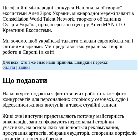
Це офіційні міжнародні конкурси Національної творчої
екосистеми Алея Зірок України, міжнародної мережі талантів
Constellation World Talent Network, творчого об’єднання
Сузір’я Україна, продюсерського центру AdverMAN і ГО
Креативні Екосистеми.
Ми хочемо, щоб українські таланти ставали європейськими і
світовими зірками. Ми представляємо українські творчі
роботи в Європі і в світі.
Для всіх, хто вже знає наші правила, швидкий перехід:
оплата
|
заявка
Що подавати
На конкурси подаються фото творчих робіт (а також фото
конкурсантів для персональних сторінок у сезонах), аудіо і
відеозаписи живих виступів, а також студійні записи.
Живі очні виступи представляють поточну майстерність
виконавців, записи формують персональні сторінки
учасників, на основі яких здійснюється рекламування,
просування артистів, збирання аудиторії, створення портфоліо
артистів, створення брендів.