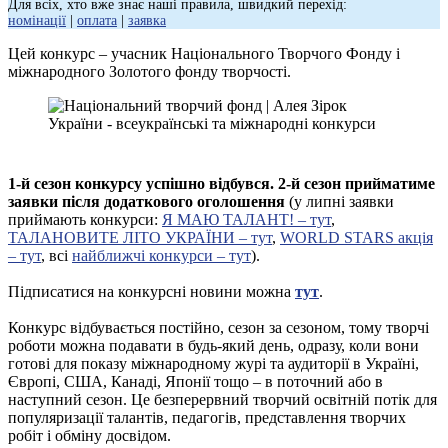
Для всіх, хто вже знає наші правила, швидкий перехід:
номінації
|
оплата
|
заявка
Цей конкурс – учасник Національного Творчого Фонду і
міжнародного Золотого фонду творчості.
1-й сезон конкурсу успішно відбувся. 2-й сезон прийматиме
заявки після додаткового оголошення
(у липні заявки
приймають конкурси:
Я МАЮ ТАЛАНТ! – тут
,
ТАЛАНОВИТЕ ЛІТО УКРАЇНИ – тут
,
WORLD STARS акція
– тут
, всі
найближчі конкурси – тут
).
Підписатися на конкурсні новини можна
тут
.
Конкурс відбувається постійно, сезон за сезоном, тому творчі
роботи можна подавати в будь-який день, одразу, коли вони
готові для показу міжнародному журі та аудиторії в Україні,
Європі, США, Канаді, Японії тощо – в поточний або в
наступний сезон. Це безперервний творчий освітній потік для
популяризації талантів, педагогів, представлення творчих
робіт і обміну досвідом.