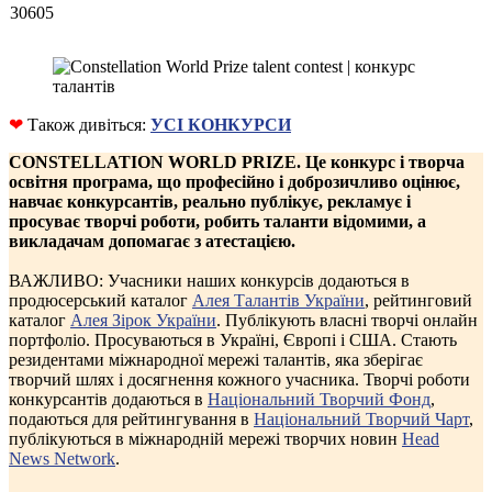
30605
❤
Також дивіться:
УСІ КОНКУРСИ
CONSTELLATION WORLD PRIZE.
Це конкурс і творча
освітня програма, що професійно і доброзичливо оцінює,
навчає конкурсантів, реально публікує, рекламує і
просуває творчі роботи, робить таланти відомими, а
викладачам допомагає з атестацією.
ВАЖЛИВО: Учасники наших конкурсів додаються в
продюсерський каталог
Алея Талантів України
, рейтинговий
каталог
Алея Зірок України
. Публікують власні творчі онлайн
портфоліо. Просуваються в Україні, Європі і США. Стають
резидентами міжнародної мережі талантів, яка зберігає
творчий шлях і досягнення кожного учасника. Творчі роботи
конкурсантів додаються в
Національний Творчий Фонд
,
подаються для рейтингування в
Національний Творчий Чарт
,
публікуються в міжнародній мережі творчих новин
Head
News Network
.