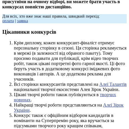
присутніми на очному відборі, ви можете брати участь в
конкурсах повністю дистанційно.
Для всіх, хто вже знає наші правила, швидкий перехід:
оплата
|
заявка
Цікавинки конкурсів
Крім диплому, кожен конкурсант-фіналіст отримує
персональну сторінку в сезоні. Ця сторінка рекламується
в мережі (в залежності від обраного пакету). Тому
просимо подавати для публікації, крім відео творчих
робіт, також цікаві портретні фото гарної якості. Ці фото
беруть участь в додатковому конкурсі іміджевих фото
виконавців і авторів. А це додаткова реклама для
учасників.
Всі сторінки конкурсантів представлені на
Алеї Талантів
національної творчої екосистеми Алея Зірок України.
Цікаві творчі роботи також публікуються в
творчих
новинах
.
Найкращі творчі роботи представляються на
Алеї Зірок
України
.
Конкурс також є офіційним відбором кандидатів в
номінанти на Суперпремію року, яка вручається за
підсумками творчого року кращим співакам,