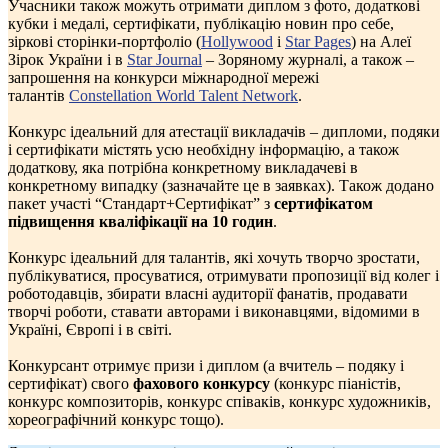
Учасники також можуть отримати диплом з фото, додаткові
кубки і медалі, сертифікати, публікацію новин про себе,
зіркові сторінки-портфоліо (
Hollywood
і
Star Pages
) на Алеї
Зірок України і в
Star Journal
– Зоряному журналі, а також –
запрошення на конкурси міжнародної мережі
талантів
Constellation World Talent Network
.
Конкурс ідеальний для атестації викладачів – дипломи, подяки
і сертифікати містять усю необхідну інформацію, а також
додаткову, яка потрібна конкретному викладачеві в
конкретному випадку (зазначайте це в заявках). Також додано
пакет участі “Стандарт+Сертифікат” з
сертифікатом
підвищення кваліфікації на 10 годин
.
Конкурс ідеальний для талантів, які хочуть творчо зростати,
публікуватися, просуватися, отримувати пропозиції від колег і
роботодавців, збирати власні аудиторії фанатів, продавати
творчі роботи, ставати авторами і виконавцями, відомими в
Україні, Європі і в світі.
Конкурсант отримує призи і диплом (а вчитель – подяку і
сертифікат) свого
фахового конкурсу
(конкурс піаністів,
конкурс композиторів, конкурс співаків, конкурс художників,
хореографічний конкурс тощо).