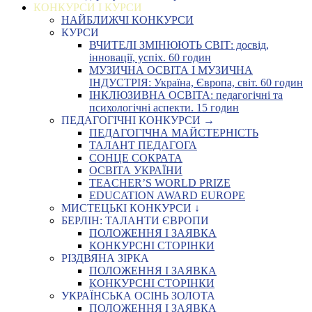
КОНКУРСИ І КУРСИ
НАЙБЛИЖЧІ КОНКУРСИ
КУРСИ
ВЧИТЕЛІ ЗМІНЮЮТЬ СВІТ: досвід,
інновації, успіх. 60 годин
МУЗИЧНА ОСВІТА І МУЗИЧНА
ІНДУСТРІЯ: Україна, Європа, світ. 60 годин
ІНКЛЮЗИВНА ОСВІТА: педагогічні та
психологічні аспекти. 15 годин
ПЕДАГОГІЧНІ КОНКУРСИ →
ПЕДАГОГІЧНА МАЙСТЕРНІСТЬ
ТАЛАНТ ПЕДАГОГА
СОНЦЕ СОКРАТА
ОСВІТА УКРАЇНИ
TEACHER’S WORLD PRIZE
EDUCATION AWARD EUROPE
МИСТЕЦЬКІ КОНКУРСИ ↓
БЕРЛІН: ТАЛАНТИ ЄВРОПИ
ПОЛОЖЕННЯ І ЗАЯВКА
КОНКУРСНІ СТОРІНКИ
РІЗДВЯНА ЗІРКА
ПОЛОЖЕННЯ І ЗАЯВКА
КОНКУРСНІ СТОРІНКИ
УКРАЇНСЬКА ОСІНЬ ЗОЛОТА
ПОЛОЖЕННЯ І ЗАЯВКА