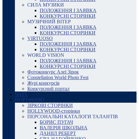
СИЛА МУЗИКИ
ПОЛОЖЕННЯ І ЗАЯВКА
КОНКУРСНІ СТОРІНКИ
МУЗИЧНИЙ ВІТЕР
ПОЛОЖЕННЯ І ЗАЯВКА
КОНКУРСНІ СТОРІНКИ
VIRTUOSO
ПОЛОЖЕННЯ І ЗАЯВКА
КОНКУРСНІ СТОРІНКИ
WORLD VISION
ПОЛОЖЕННЯ І ЗАЯВКА
КОНКУРСНІ СТОРІНКИ
Фотоконкурс Алеї Зірок
Constellation World Photo Fest
Журі конкурсів
Конкурсний портал
ЧАРТ
ПОРТФОЛІО
ЗІРКОВІ СТОРІНКИ
HOLLYWOOD-сторінки
ПЕРСОНАЛЬНІ КАТАЛОГИ ТАЛАНТІВ
БОРИС ПУГАЧ
ВАЛЕРІЯ ШКОЛЬНА
ДАНІІЛ РЕБЕРТ
ЄВА НАБОЙЧЕНКО