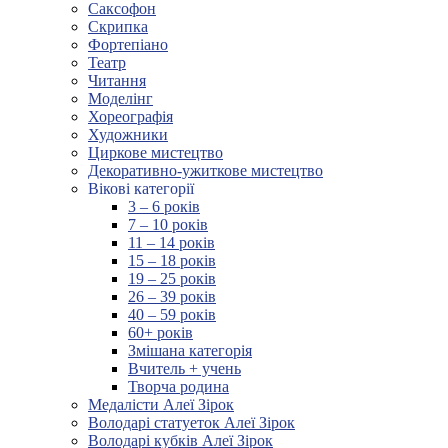
Саксофон
Скрипка
Фортепіано
Театр
Читання
Моделінг
Хореографія
Художники
Циркове мистецтво
Декоративно-ужиткове мистецтво
Вікові категорії
3 – 6 років
7 – 10 років
11 – 14 років
15 – 18 років
19 – 25 років
26 – 39 років
40 – 59 років
60+ років
Змішана категорія
Вчитель + учень
Творча родина
Медалісти Алеї Зірок
Володарі статуеток Алеї Зірок
Володарі кубків Алеї Зірок