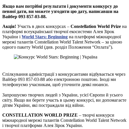
Якщо вам потрібні результати і документи конкурсу до
певної дати, ви можете узгодити цю дату, написавши на
Вайбер 093 857-03-88.
Акція!
Участь в двох конкурсах –
Constellation World Prize
на
платформі всеукраїнської творчої екосистеми Алея Зірок
України і
World Stars: Beginning
на платформі міжнародної
мережі талантів Constellation World Talent Network – за ціною
одного пакету World (див. розділ Положення “Оплата”).
Спілкування адміністрації з конкурсантами відбувається через
Вайбер 093 857-03-88 або електронною поштою. Іноді ми
телефонуємо учасникам, щоб уточнити деякі нюанси.
Запрошуємо творчих людей з України, усієї Європи й усього
світу. Якщо ви берете участь в цьому конкурсі, ви допомагаєте
дітям України, які постраждали від війни.
CONSTELLATION WORLD PRIZE
– творчі конкурси
міжнародної мережі талантів Constellation World Talent Network
і творчої платформи Алея Зірок України.