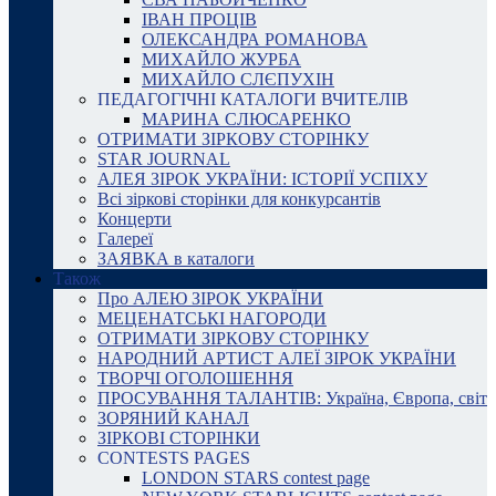
ІВАН ПРОЦІВ
ОЛЕКСАНДРА РОМАНОВА
МИХАЙЛО ЖУРБА
МИХАЙЛО СЛЄПУХІН
ПЕДАГОГІЧНІ КАТАЛОГИ ВЧИТЕЛІВ
МАРИНА СЛЮСАРЕНКО
ОТРИМАТИ ЗІРКОВУ СТОРІНКУ
STAR JOURNAL
АЛЕЯ ЗІРОК УКРАЇНИ: ІСТОРІЇ УСПІХУ
Всі зіркові сторінки для конкурсантів
Концерти
Галереї
ЗАЯВКА в каталоги
Також
Про АЛЕЮ ЗІРОК УКРАЇНИ
МЕЦЕНАТСЬКІ НАГОРОДИ
ОТРИМАТИ ЗІРКОВУ СТОРІНКУ
НАРОДНИЙ АРТИСТ АЛЕЇ ЗІРОК УКРАЇНИ
ТВОРЧІ ОГОЛОШЕННЯ
ПРОСУВАННЯ ТАЛАНТІВ: Україна, Європа, світ
ЗОРЯНИЙ КАНАЛ
ЗІРКОВІ СТОРІНКИ
CONTESTS PAGES
LONDON STARS contest page