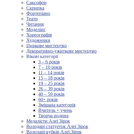
Саксофон
Скрипка
Фортепіано
Театр
Читання
Моделінг
Хореографія
Художники
Циркове мистецтво
Декоративно-ужиткове мистецтво
Вікові категорії
3 – 6 років
7 – 10 років
11 – 14 років
15 – 18 років
19 – 25 років
26 – 39 років
40 – 59 років
60+ років
Змішана категорія
Вчитель + учень
Творча родина
Медалісти Алеї Зірок
Володарі статуеток Алеї Зірок
Володарі кубків Алеї Зірок