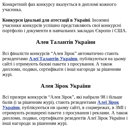
Конкретний фах конкурсу вказується в дипломі кожного
учасника.
Конкурси ідеальні для атестації в Україні
. Іноземні
учасники конкурсів успішно представляють свої конкурсні
портфоліо і документи в навчальних закладах Європи і США.
Алея Талантів України
Всі фіналісти конкурсів “Алея Зірок” автоматично стають
резидентами
Алеї Талантів України
, публікуються на цьому
сайті і отримують базові пакети з просування. А також
дипломи, подяки, сертифікати і інші нагороди за рішенням
журі.
Алея Зірок України
Всі призери конкурсів “Алея Зірок”, які набрали 98 і більше
балів (і за рішенням журі), стають резидентами
Алеї Зірок
України
, публікуються нв цьому сайті, в соцмережах, в ЗМІ і
отримують розширені пакети з просування і реклами. А також
дипломи, подяки, сертифікати резидентів Алеї Зірок України і
інші нагороди за рішенням журі.