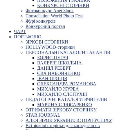
ПОЛОЖЕННЯ І ЗАЯВКА
КОНКУРСНІ СТОРІНКИ
Фотоконкурс Алеї Зірок
Constellation World Photo Fest
Журі конкурсів
Конкурсний портал
ЧАРТ
ПОРТФОЛІО
ЗІРКОВІ СТОРІНКИ
HOLLYWOOD-сторінки
ПЕРСОНАЛЬНІ КАТАЛОГИ ТАЛАНТІВ
БОРИС ПУГАЧ
ВАЛЕРІЯ ШКОЛЬНА
ДАНІІЛ РЕБЕРТ
ЄВА НАБОЙЧЕНКО
ІВАН ПРОЦІВ
ОЛЕКСАНДРА РОМАНОВА
МИХАЙЛО ЖУРБА
МИХАЙЛО СЛЄПУХІН
ПЕДАГОГІЧНІ КАТАЛОГИ ВЧИТЕЛІВ
МАРИНА СЛЮСАРЕНКО
ОТРИМАТИ ЗІРКОВУ СТОРІНКУ
STAR JOURNAL
АЛЕЯ ЗІРОК УКРАЇНИ: ІСТОРІЇ УСПІХУ
Всі зіркові сторінки для конкурсантів