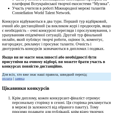
платформі Всеукраїнської творчої екосистеми “Музика”.
Участь учителя в роботі Міжнародної мережі талантів
Constellation World Talent Network.
Конкурси відбуваються в два тури. Перший тур відбірковий,
очний або дистанційний (за викликом журі і продюсерів, якщо
є необхідність – очні конкурсні перегляди і прослуховування, з
урахуванням епідемічної ситуації). Другий тур фінальний
онлайн, який публікує творчі роботи, оцінює їх, коментує,
нагороджує, рекламує і просуває таланти. Очність і
двотуровість конкурсів зазначаються в дипломах і подяках.
Якщо ви не маєте можливості або необхідності бути
присутніми на очному відборі, ви можете брати участь в
конкурсах повністю дистанційно.
Для всіх, хто вже знає наші правила, швидкий перехід:
оплата
|
заявка
Цікавинки конкурсів
Крім диплому, кожен конкурсант-фіналіст отримує
персональну сторінку в сезоні. Ця сторінка рекламується
в мережі (в залежності від обраного пакету). Тому
просимо подавати для публікації, крім відео творчих