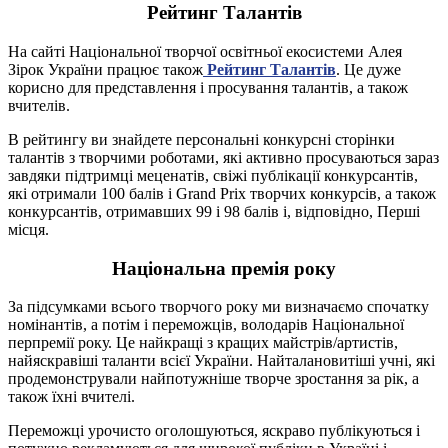
Рейтинг Талантів
На сайті Національної творчої освітньої екосистеми Алея
Зірок України працює також
Рейтинг Талантів
. Це дуже
корисно для представлення і просування талантів, а також
вчителів.
В рейтингу ви знайдете персональні конкурсні сторінки
талантів з творчими роботами, які активно просуваються зараз
завдяки підтримці меценатів, свіжі публікації конкурсантів,
які отримали 100 балів і Grand Prix творчих конкурсів, а також
конкурсантів, отримавших 99 і 98 балів і, відповідно, Перші
місця.
Національна премія року
За підсумками всього творчого року ми визначаємо спочатку
номінантів, а потім і переможців, володарів Національної
перпремії року. Це найкращі з кращих майстрів/артистів,
найяскравіші таланти всієї України. Найталановитіші учні, які
продемонстрували найпотужніше творче зростання за рік, а
також їхні вчителі.
Переможці урочисто оголошуються, яскраво публікуються і