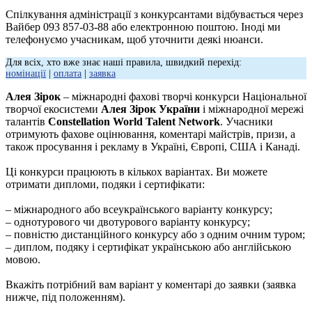
Спілкування адміністрації з конкурсантами відбувається через
Вайбер 093 857-03-88 або електронною поштою. Іноді ми
телефонуємо учасникам, щоб уточнити деякі нюанси.
Для всіх, хто вже знає наші правила, швидкий перехід:
номінації
|
оплата
|
заявка
Алея Зірок
– міжнародні фахові творчі конкурси Національної
творчої екосистеми
Алея Зірок України
і міжнародної мережі
талантів
Constellation World Talent Network
. Учасники
отримують фахове оцінювання, коментарі майстрів, призи, а
також просування і рекламу в Україні, Європі, США і Канаді.
Ці конкурси працюють в кількох варіантах. Ви можете
отримати дипломи, подяки і сертифікати:
– міжнародного або всеукраїнського варіанту конкурсу;
– однотурового чи двотурового варіанту конкурсу;
– повністю дистанційного конкурсу або з одним очним туром;
– диплом, подяку і сертифікат українською або англійською
мовою.
Вкажіть потрібний вам варіант у коментарі до заявки (заявка
нижче, під положенням).