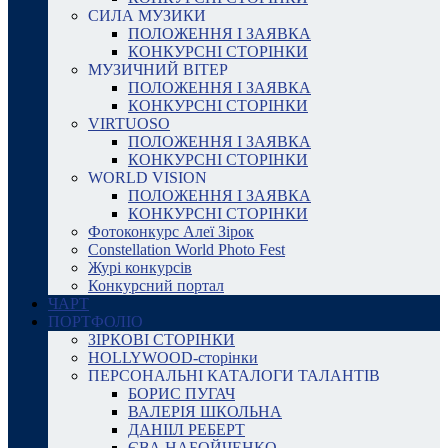
СИЛА МУЗИКИ
ПОЛОЖЕННЯ І ЗАЯВКА
КОНКУРСНІ СТОРІНКИ
МУЗИЧНИЙ ВІТЕР
ПОЛОЖЕННЯ І ЗАЯВКА
КОНКУРСНІ СТОРІНКИ
VIRTUOSO
ПОЛОЖЕННЯ І ЗАЯВКА
КОНКУРСНІ СТОРІНКИ
WORLD VISION
ПОЛОЖЕННЯ І ЗАЯВКА
КОНКУРСНІ СТОРІНКИ
Фотоконкурс Алеї Зірок
Constellation World Photo Fest
Журі конкурсів
Конкурсний портал
ЧАРТ
ПОРТФОЛІО
ЗІРКОВІ СТОРІНКИ
HOLLYWOOD-сторінки
ПЕРСОНАЛЬНІ КАТАЛОГИ ТАЛАНТІВ
БОРИС ПУГАЧ
ВАЛЕРІЯ ШКОЛЬНА
ДАНІІЛ РЕБЕРТ
ЄВА НАБОЙЧЕНКО