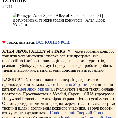
ТАЛАНТІВ
25711
❤
Також дивіться:
ВСІ КОНКУРСИ
АЛЕЯ ЗІРОК
|
ALLEY of STARS
™ – міжнародний конкурс
талантів усіх мистецтв і творча освітня програма, яка
професійно і доброзичливо оцінює, навчає конкурсантів,
реально публікує, рекламує і просуває творчі роботи, робить
таланти відомими, а викладачам допомагає з атестацією.
ВАЖЛИВО: Учасники наших конкурсів додаються в
продюсерський каталог
Алея Талантів України
, рейтинговий
каталог
Алея Зірок України
. Публікують власні творчі онлайн
портфоліо. Просуваються в Україні, Європі і США (програми
Hollywood Promotion, Алея Зірок України: історії успіху тощо).
Стають резидентами міжнародної мережі талантів, яка зберігає
творчий шлях і досягнення кожного учасника. Творчі роботи
конкурсантів додаються в
Національний Творчий Фонд
,
подаються для рейтингування в
Національний Творчий Чарт
,