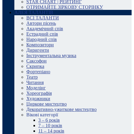
STAR CHART | РЕЙТИНГ
ОТРИМАЙТЕ ЗІРКОВУ СТОРІНКУ
АЛЕЯ ТАЛАНТІВ
ВСІ ТАЛАНТИ
Автори пісень
Академічний спів
Естрадний спів
Народний спів
Композитори
Диригенти
Інструментальна музика
Саксофон
Скрипка
Фортепіано
Театр
Читання
Моделінг
Хореографія
Художники
Циркове мистецтво
Декоративно-ужиткове мистецтво
Вікові категорії
3 – 6 років
7 – 10 років
11 – 14 років