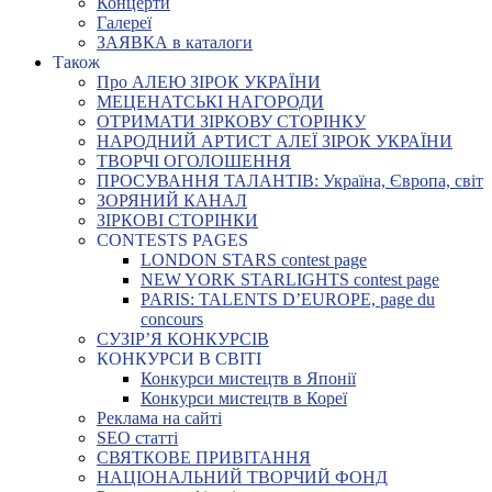
Концерти
Галереї
ЗАЯВКА в каталоги
Також
Про АЛЕЮ ЗІРОК УКРАЇНИ
МЕЦЕНАТСЬКІ НАГОРОДИ
ОТРИМАТИ ЗІРКОВУ СТОРІНКУ
НАРОДНИЙ АРТИСТ АЛЕЇ ЗІРОК УКРАЇНИ
ТВОРЧІ ОГОЛОШЕННЯ
ПРОСУВАННЯ ТАЛАНТІВ: Україна, Європа, світ
ЗОРЯНИЙ КАНАЛ
ЗІРКОВІ СТОРІНКИ
CONTESTS PAGES
LONDON STARS contest page
NEW YORK STARLIGHTS contest page
PARIS: TALENTS D’EUROPE, page du
concours
СУЗІР’Я КОНКУРСІВ
КОНКУРСИ В СВІТІ
Конкурси мистецтв в Японії
Конкурси мистецтв в Кореї
Реклама на сайті
SEO статті
СВЯТКОВЕ ПРИВІТАННЯ
НАЦІОНАЛЬНИЙ ТВОРЧИЙ ФОНД