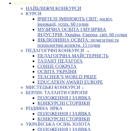
КОНКУРСИ І КУРСИ
НАЙБЛИЖЧІ КОНКУРСИ
КУРСИ
ВЧИТЕЛІ ЗМІНЮЮТЬ СВІТ: досвід,
інновації, успіх. 60 годин
МУЗИЧНА ОСВІТА І МУЗИЧНА
ІНДУСТРІЯ: Україна, Європа, світ. 60 годин
ІНКЛЮЗИВНА ОСВІТА: педагогічні та
психологічні аспекти. 15 годин
ПЕДАГОГІЧНІ КОНКУРСИ →
ПЕДАГОГІЧНА МАЙСТЕРНІСТЬ
ТАЛАНТ ПЕДАГОГА
СОНЦЕ СОКРАТА
ОСВІТА УКРАЇНИ
TEACHER’S WORLD PRIZE
EDUCATION AWARD EUROPE
МИСТЕЦЬКІ КОНКУРСИ ↓
БЕРЛІН: ТАЛАНТИ ЄВРОПИ
ПОЛОЖЕННЯ І ЗАЯВКА
КОНКУРСНІ СТОРІНКИ
РІЗДВЯНА ЗІРКА
ПОЛОЖЕННЯ І ЗАЯВКА
КОНКУРСНІ СТОРІНКИ
УКРАЇНСЬКА ОСІНЬ ЗОЛОТА
ПОЛОЖЕННЯ І ЗАЯВКА