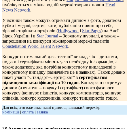
публікуються в міжнародній мережі творчих новин
Head
News Network
.
Учасники також можуть отримати диплом з фото, додаткові
кубки і медалі, сертифікати, публікацію новин про себе,
зіркові сторінки-портфоліо (
Hollywood
і
Star Pages
) на Алеї
Зірок України і в
Star Journal
– Зоряному журналі, а також –
запрошення на конкурси міжнародної мережі талантів
Constellation World Talent Network
.
Конкурс оптимальний для атестації викладачів – дипломи,
подяки і сертифікати містять усю необхідну інформацію, а
також додаткову, яка потрібна конкретному викладачеві в
конкретному випадку (зазначайте це в заявках). Також додано
пакет участі “Стандарт+Сертифікат” з
сертифікатом
підвищення кваліфікації на 10 годин
. Конкурсант отримує
диплом (а вчитель – подяку і сертифікат) свого фахового
конкурсу (конкурс піаністів, конкурс композиторів, конкурс
співаків, конкурс художників, конкурс танцюристів тощо).
Для всіх, хто вже знає наші правила, швидкий перехід:
номінації
|
оплата
|
заявка
28-й сезон конкурсу прийматиме заявки після додаткового