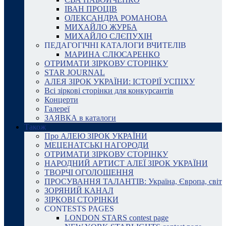
ІВАН ПРОЦІВ
ОЛЕКСАНДРА РОМАНОВА
МИХАЙЛО ЖУРБА
МИХАЙЛО СЛЄПУХІН
ПЕДАГОГІЧНІ КАТАЛОГИ ВЧИТЕЛІВ
МАРИНА СЛЮСАРЕНКО
ОТРИМАТИ ЗІРКОВУ СТОРІНКУ
STAR JOURNAL
АЛЕЯ ЗІРОК УКРАЇНИ: ІСТОРІЇ УСПІХУ
Всі зіркові сторінки для конкурсантів
Концерти
Галереї
ЗАЯВКА в каталоги
Також
Про АЛЕЮ ЗІРОК УКРАЇНИ
МЕЦЕНАТСЬКІ НАГОРОДИ
ОТРИМАТИ ЗІРКОВУ СТОРІНКУ
НАРОДНИЙ АРТИСТ АЛЕЇ ЗІРОК УКРАЇНИ
ТВОРЧІ ОГОЛОШЕННЯ
ПРОСУВАННЯ ТАЛАНТІВ: Україна, Європа, світ
ЗОРЯНИЙ КАНАЛ
ЗІРКОВІ СТОРІНКИ
CONTESTS PAGES
LONDON STARS contest page