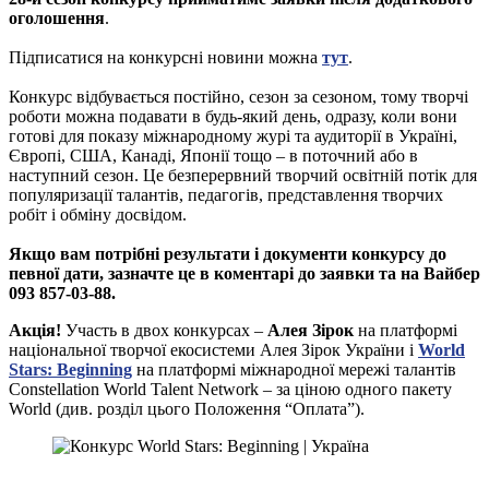
оголошення
.
Підписатися на конкурсні новини можна
тут
.
Конкурс відбувається постійно, сезон за сезоном, тому творчі
роботи можна подавати в будь-який день, одразу, коли вони
готові для показу міжнародному журі та аудиторії в Україні,
Європі, США, Канаді, Японії тощо – в поточний або в
наступний сезон. Це безперервний творчий освітній потік для
популяризації талантів, педагогів, представлення творчих
робіт і обміну досвідом.
Якщо вам потрібні результати і документи конкурсу до
певної дати, зазначте це в коментарі до заявки та на Вайбер
093 857-03-88.
Акція!
Участь в двох конкурсах –
Алея Зірок
на платформі
національної творчої екосистеми Алея Зірок України і
World
Stars: Beginning
на платформі міжнародної мережі талантів
Constellation World Talent Network – за ціною одного пакету
World (див. розділ цього Положення “Оплата”).