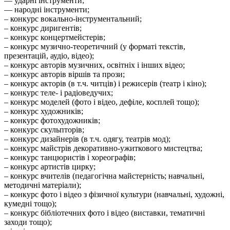
–– ударні інструменти;
–– народні інструменти;
– конкурс вокально-інструментальний;
– конкурс диригентів;
– конкурс концертмейстерів;
– конкурс музично-теоретичний (у форматі текстів,
презентацій, аудіо, відео);
– конкурс авторів музичних, освітніх і інших відео;
– конкурс авторів віршів та прози;
– конкурс акторів (в т.ч. читців) і режисерів (театр і кіно);
– конкурс теле- і радіоведучих;
– конкурс моделей (фото і відео, дефіле, косплей тощо);
– конкурс художників;
– конкурс фотохудожників;
– конкурс скульпторів;
– конкурс дизайнерів (в т.ч. одягу, театрів мод);
– конкурс майстрів декоративно-ужиткового мистецтва;
– конкурс танцюристів і хореографів;
– конкурс артистів цирку;
– конкурс вчителів (педагогічна майстерність; навчальні,
методичні матеріали);
– конкурс фото і відео з фізичної культури (навчальні, художні,
кумедні тощо);
– конкурс бібліотечних фото і відео (виставки, тематичні
заходи тощо);