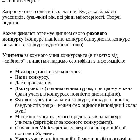
– інші мистецтва.
Запрошуються солісти і колективи. Будь-яка кількість
учасників, будь-який вік, всі рівні майстерності. Творчі
родини.
Кожен фіналіст отримує диплом свого
фахового
конкурсу
(конкурс піаністів, конкурс бандуристів, конкурс
вокалістів, конкурс художників тощо).
Учителю
за кожного учня-конкурсанта (в пакетах від
“срібного” і вище) ми надаємо сертифікат з інформацією:
Міжнародний статус конкурсу.
Назва конкурсу.
Дата проведення.
Двотуровість (з одним очним туром, при цьому можна
брати участь в конкурсах повністю дистанційно).
Фах конкурсу (вокальний конкурс, конкурс піаністів,
бандуристів тощо – кожен фах оцінює відповідний склад
журі).
Місце конкурсанта, якого представляв на конкурс
учитель (сертифікат за кожного конкурсанта).
Схвалення Міністерства культури та інформаційної
політики України.
Участь учителя в інноваційній мистецькій програмі на