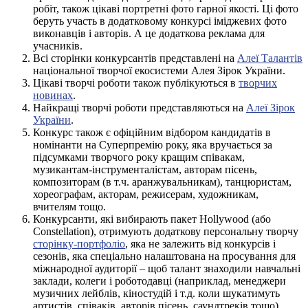
робіт, також цікаві портретні фото гарної якості. Ці фото
беруть участь в додатковому конкурсі іміджевих фото
виконавців і авторів. А це додаткова реклама для
учасників.
Всі сторінки конкурсантів представлені на
Алеї Талантів
національної творчої екосистеми Алея Зірок України.
Цікаві творчі роботи також публікуються в
творчих
новинах
.
Найкращі творчі роботи представляються на
Алеї Зірок
України
.
Конкурс також є офіційним відбором кандидатів в
номінанти на Суперпремію року, яка вручається за
підсумками творчого року кращим співакам,
музикантам-інструменталістам, авторам пісень,
композиторам (в т.ч. аранжувальникам), танцюристам,
хореографам, акторам, режисерам, художникам,
вчителям тощо.
Конкурсанти, які вибирають пакет Hollywood (або
Constellation), отримують додаткову персональну творчу
сторінку-портфоліо
, яка не залежить від конкурсів і
сезонів, яка спеціально налаштована на просування для
міжнародної аудиторії – щоб талант знаходили навчальні
заклади, колеги і роботодавці (наприклад, менеджери
музичних лейблів, кіностудій і т.д. коли шукатимуть
артистів, співаків, авторів пісень, саундтреків тощо).