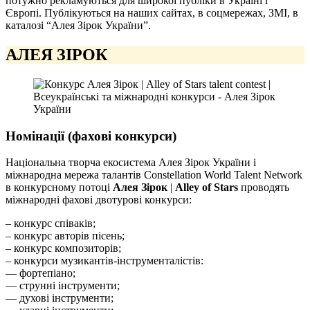
потужно рекламуються для широкої публіки в Україні і
Європі. Публікуються на наших сайтах, в соцмережах, ЗМІ, в
каталозі “Алея Зірок України”.
АЛЕЯ ЗІРОК
Номінації (фахові конкурси)
Національна творча екосистема Алея Зірок України і
міжнародна мережа талантів Constellation World Talent Network
в конкурсному потоці
Алея Зірок
|
Alley of Stars
проводять
міжнародні фахові двотурові конкурси:
– конкурс співаків;
– конкурс авторів пісень;
– конкурс композиторів;
– конкурси музикантів-інструменталістів:
–– фортепіано;
–– струнні інструменти;
–– духові інструменти;