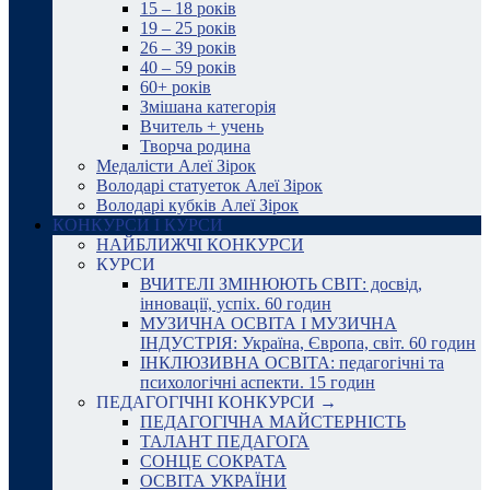
15 – 18 років
19 – 25 років
26 – 39 років
40 – 59 років
60+ років
Змішана категорія
Вчитель + учень
Творча родина
Медалісти Алеї Зірок
Володарі статуеток Алеї Зірок
Володарі кубків Алеї Зірок
КОНКУРСИ І КУРСИ
НАЙБЛИЖЧІ КОНКУРСИ
КУРСИ
ВЧИТЕЛІ ЗМІНЮЮТЬ СВІТ: досвід,
інновації, успіх. 60 годин
МУЗИЧНА ОСВІТА І МУЗИЧНА
ІНДУСТРІЯ: Україна, Європа, світ. 60 годин
ІНКЛЮЗИВНА ОСВІТА: педагогічні та
психологічні аспекти. 15 годин
ПЕДАГОГІЧНІ КОНКУРСИ →
ПЕДАГОГІЧНА МАЙСТЕРНІСТЬ
ТАЛАНТ ПЕДАГОГА
СОНЦЕ СОКРАТА
ОСВІТА УКРАЇНИ