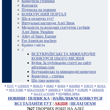
Конкурсні сторінки
Контакти
Підписка на новини
КОНКУРСНИЙ ПОРТАЛ
Що я оплачую тут?
Віртуальні нагороди Алеї Зірок
Медалісти та володарі статуеток і кубків
Алеї Зірок України
Alley of Stars: Europe
For American teachers
Країни і міста
::
ВСЕУКРАЇНСЬКІ ТА МІЖНАРОДНІ
КОНКУРСИ ЦЬОГО МІСЯЦЯ
Кубок За публікацію статті на сайті
adverman.com
Всеукраїнські та міжнародні конкурси
Конкурси – стрічка
Що таке конкурс
✦
KYIV
✦
LONDON
✦
BERLIN
✦
PARIS
✦
ROMA
✦
MADRID
✦
TOKYO
✦
SEOUL
✦
NEW YORK
✦
HOLLYWOOD
✦
AMERICA
✦
WORLD
✦
EUROPE
✦
UKRAINE
✦
ALLEY of STARS
✦
РІЗДВЯНА ЗІРКА
НОВИНИ
|
ПІДПИСКА
|
НАЙБЛИЖЧІ КОНКУРСИ
ВСІ ТАЛАНТИ ТУТ
|
АКЦІЯ
|
ПЕДАГОГАМ
7627
ТВОРЧИХ РОБІТ НА АЛЕЇ