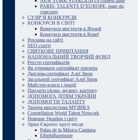
NEW YORK STARLIGHTS contest page
PARIS: TALENTS D’EUROPE, page du
concours
СУЗІР’Я КОНКУРСІВ
КОНКУРСИ В СВІТІ
Конкурси мистецтв в Японії
Конкурси мистецтв в Кореї
Реклама на сайті
SEO статті
СВЯТКОВЕ ПРИВІТАННЯ
НАЦІОНАЛЬНИЙ ТВОРЧИЙ ФОНД
Реєстр сертифікатів
Як отримати сертифікат призера
Диплом-сертифікат Алеї Зірок
Загальний сертифікат Алеї Зірок
Майстер-класи і лекції
Продати пісню, музику, картину
ДОПОМОГА ДІТЯМ УКРАЇНИ
ДОПОМОГТИ ТАЛАНТУ
Творча екосистема МУЗИКА
Constellation World Talent Network
Новини України і світу
Зірки Європи: круті місця
Palau de la Música Catalana
Elbphilharmonie