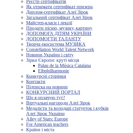
Реєстр сертифікатів
Як отримати сертифікат призера
Диплом-сертифікат Алеї Зірок
Загальний сертифікат Алеї Зірок
Майстер-класи і лекції
Продати пісню, музику, картину
ДОПОМОГА ДІТЯМ УКРАЇНИ
ДОПОМОГТИ ТАЛАНТУ
Творча екосистема МУЗИКА
Constellation World Talent Network
Новини України і світу
Зірки Європи: круті місця
Palau de la Música Catalana
Elbphilharmonie
Конкурсні сторінки
Контакти
Підписка на новини
КОНКУРСНИЙ ПОРТАЛ
Що я оплачую тут?
Віртуальні нагороди Алеї Зірок
Медалісти та володарі статуеток і кубків
Алеї Зірок України
Alley of Stars: Europe
For American teachers
Країни і міста