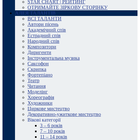
STAR CHART | РЕЙТИНГ
ОТРИМАЙТЕ ЗІРКОВУ СТОРІНКУ
АЛЕЯ ТАЛАНТІВ
ВСІ ТАЛАНТИ
Автори пісень
Академічний спів
Естрадний спів
Народний спів
Композитори
Диригенти
Інструментальна музика
Саксофон
Скрипка
Фортепіано
Театр
Читання
Моделінг
Хореографія
Художники
Циркове мистецтво
Декоративно-ужиткове мистецтво
Вікові категорії
3 – 6 років
7 – 10 років
11 – 14 років