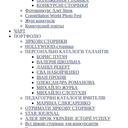
ПОЛОЖЕННЯ І ЗАЯВКА
КОНКУРСНІ СТОРІНКИ
Фотоконкурс Алеї Зірок
Constellation World Photo Fest
Журі конкурсів
Конкурсний портал
ЧАРТ
ПОРТФОЛІО
ЗІРКОВІ СТОРІНКИ
HOLLYWOOD-сторінки
ПЕРСОНАЛЬНІ КАТАЛОГИ ТАЛАНТІВ
БОРИС ПУГАЧ
ВАЛЕРІЯ ШКОЛЬНА
ДАНІІЛ РЕБЕРТ
ЄВА НАБОЙЧЕНКО
ІВАН ПРОЦІВ
ОЛЕКСАНДРА РОМАНОВА
МИХАЙЛО ЖУРБА
МИХАЙЛО СЛЄПУХІН
ПЕДАГОГІЧНІ КАТАЛОГИ ВЧИТЕЛІВ
МАРИНА СЛЮСАРЕНКО
ОТРИМАТИ ЗІРКОВУ СТОРІНКУ
STAR JOURNAL
АЛЕЯ ЗІРОК УКРАЇНИ: ІСТОРІЇ УСПІХУ
Всі зіркові сторінки для конкурсантів