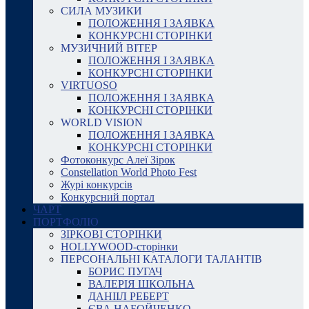
СИЛА МУЗИКИ
ПОЛОЖЕННЯ І ЗАЯВКА
КОНКУРСНІ СТОРІНКИ
МУЗИЧНИЙ ВІТЕР
ПОЛОЖЕННЯ І ЗАЯВКА
КОНКУРСНІ СТОРІНКИ
VIRTUOSO
ПОЛОЖЕННЯ І ЗАЯВКА
КОНКУРСНІ СТОРІНКИ
WORLD VISION
ПОЛОЖЕННЯ І ЗАЯВКА
КОНКУРСНІ СТОРІНКИ
Фотоконкурс Алеї Зірок
Constellation World Photo Fest
Журі конкурсів
Конкурсний портал
ЧАРТ
ПОРТФОЛІО
ЗІРКОВІ СТОРІНКИ
HOLLYWOOD-сторінки
ПЕРСОНАЛЬНІ КАТАЛОГИ ТАЛАНТІВ
БОРИС ПУГАЧ
ВАЛЕРІЯ ШКОЛЬНА
ДАНІІЛ РЕБЕРТ
ЄВА НАБОЙЧЕНКО