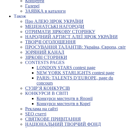
Концерти
Галереї
ЗАЯВКА в каталоги
Також
Про АЛЕЮ ЗІРОК УКРАЇНИ
МЕЦЕНАТСЬКІ НАГОРОДИ
ОТРИМАТИ ЗІРКОВУ СТОРІНКУ
НАРОДНИЙ АРТИСТ АЛЕЇ ЗІРОК УКРАЇНИ
ТВОРЧІ ОГОЛОШЕННЯ
ПРОСУВАННЯ ТАЛАНТІВ: Україна, Європа, світ
ЗОРЯНИЙ КАНАЛ
ЗІРКОВІ СТОРІНКИ
CONTESTS PAGES
LONDON STARS contest page
NEW YORK STARLIGHTS contest page
PARIS: TALENTS D’EUROPE, page du
concours
СУЗІР’Я КОНКУРСІВ
КОНКУРСИ В СВІТІ
Конкурси мистецтв в Японії
Конкурси мистецтв в Кореї
Реклама на сайті
SEO статті
СВЯТКОВЕ ПРИВІТАННЯ
НАЦІОНАЛЬНИЙ ТВОРЧИЙ ФОНД