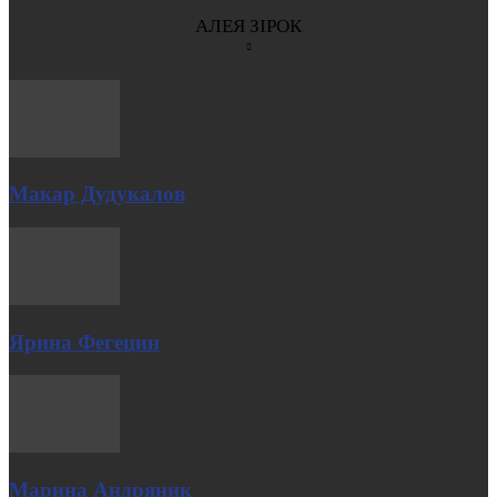
АЛЕЯ ЗІРОК
Макар Дудукалов
Ярина Фегецин
Марина Андряник