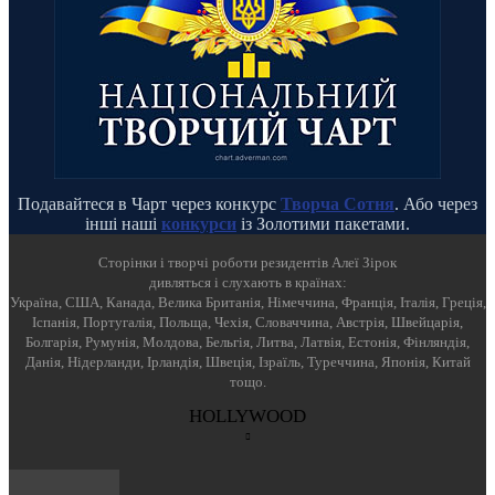
Подавайтеся в Чарт через конкурс
Творча Сотня
. Або через
інші наші
конкурси
із Золотими пакетами.
Cторінки і творчі роботи резидентів Алеї Зірок
дивляться і слухають в країнах:
Україна, США, Канада, Велика Британія, Німеччина, Франція, Італія, Греція,
Іспанія, Португалія, Польща, Чехія, Словаччина, Австрія, Швейцарія,
Болгарія, Румунія, Молдова, Бельгія, Литва, Латвія, Естонія, Фінляндія,
Данія, Нідерланди, Ірландія, Швеція, Ізраїль, Туреччина, Японія, Китай
тощо.
HOLLYWOOD