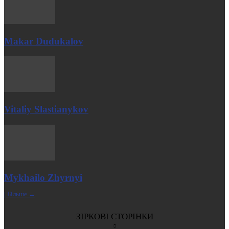
Makar Dudukalov
Vitaliy Slastianykov
Mykhailo Zhyrnyi
| Більше →
ЗІРКОВІ СТОРІНКИ