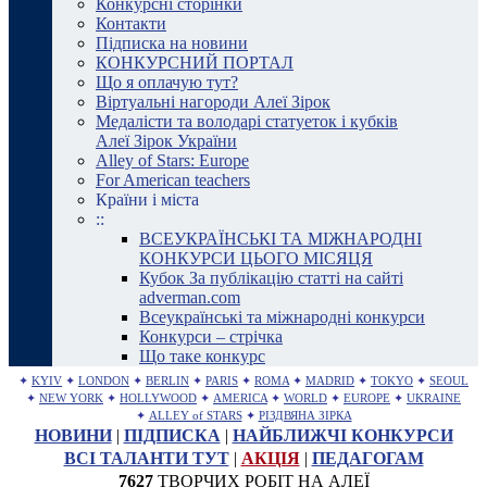
Конкурсні сторінки
Контакти
Підписка на новини
КОНКУРСНИЙ ПОРТАЛ
Що я оплачую тут?
Віртуальні нагороди Алеї Зірок
Медалісти та володарі статуеток і кубків
Алеї Зірок України
Alley of Stars: Europe
For American teachers
Країни і міста
::
ВСЕУКРАЇНСЬКІ ТА МІЖНАРОДНІ
КОНКУРСИ ЦЬОГО МІСЯЦЯ
Кубок За публікацію статті на сайті
adverman.com
Всеукраїнські та міжнародні конкурси
Конкурси – стрічка
Що таке конкурс
✦
KYIV
✦
LONDON
✦
BERLIN
✦
PARIS
✦
ROMA
✦
MADRID
✦
TOKYO
✦
SEOUL
✦
NEW YORK
✦
HOLLYWOOD
✦
AMERICA
✦
WORLD
✦
EUROPE
✦
UKRAINE
✦
ALLEY of STARS
✦
РІЗДВЯНА ЗІРКА
НОВИНИ
|
ПІДПИСКА
|
НАЙБЛИЖЧІ КОНКУРСИ
ВСІ ТАЛАНТИ ТУТ
|
АКЦІЯ
|
ПЕДАГОГАМ
7627
ТВОРЧИХ РОБІТ НА АЛЕЇ