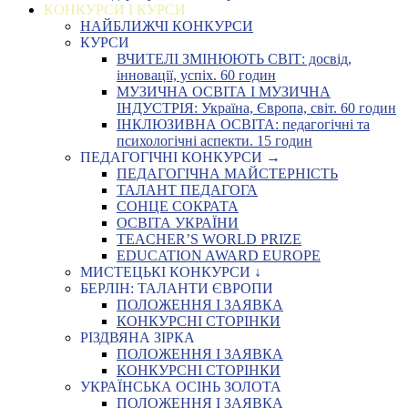
КОНКУРСИ І КУРСИ
НАЙБЛИЖЧІ КОНКУРСИ
КУРСИ
ВЧИТЕЛІ ЗМІНЮЮТЬ СВІТ: досвід,
інновації, успіх. 60 годин
МУЗИЧНА ОСВІТА І МУЗИЧНА
ІНДУСТРІЯ: Україна, Європа, світ. 60 годин
ІНКЛЮЗИВНА ОСВІТА: педагогічні та
психологічні аспекти. 15 годин
ПЕДАГОГІЧНІ КОНКУРСИ →
ПЕДАГОГІЧНА МАЙСТЕРНІСТЬ
ТАЛАНТ ПЕДАГОГА
СОНЦЕ СОКРАТА
ОСВІТА УКРАЇНИ
TEACHER’S WORLD PRIZE
EDUCATION AWARD EUROPE
МИСТЕЦЬКІ КОНКУРСИ ↓
БЕРЛІН: ТАЛАНТИ ЄВРОПИ
ПОЛОЖЕННЯ І ЗАЯВКА
КОНКУРСНІ СТОРІНКИ
РІЗДВЯНА ЗІРКА
ПОЛОЖЕННЯ І ЗАЯВКА
КОНКУРСНІ СТОРІНКИ
УКРАЇНСЬКА ОСІНЬ ЗОЛОТА
ПОЛОЖЕННЯ І ЗАЯВКА