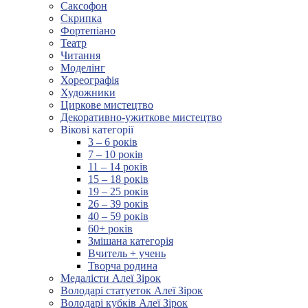
Саксофон
Скрипка
Фортепіано
Театр
Читання
Моделінг
Хореографія
Художники
Циркове мистецтво
Декоративно-ужиткове мистецтво
Вікові категорії
3 – 6 років
7 – 10 років
11 – 14 років
15 – 18 років
19 – 25 років
26 – 39 років
40 – 59 років
60+ років
Змішана категорія
Вчитель + учень
Творча родина
Медалісти Алеї Зірок
Володарі статуеток Алеї Зірок
Володарі кубків Алеї Зірок