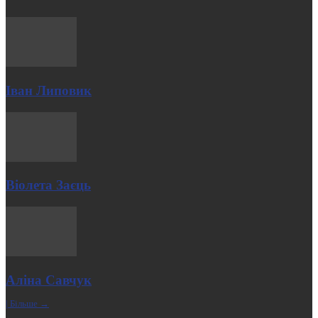
Іван Липовик
Віолета Заєць
Аліна Савчук
| Більше →