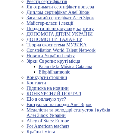
Реєстр сертифікатів
Як отримати сертифікат призера
Диплом-сертифікат Алеї Зірок
Загальний сертифікат Алеї Зірок
Майстер-класи і лекції
Продати пісню, музику, картину
ДОПОМОГА ДІТЯМ УКРАЇНИ
ДОПОМОГТИ ТАЛАНТУ
Творча екосистема МУЗИКА
Constellation World Talent Network
Новини України і світу
Зірки Європи: круті місця
Palau de la Música Catalana
Elbphilharmonie
Конкурсні сторінки
Контакти
Підписка на новини
КОНКУРСНИЙ ПОРТАЛ
Що я оплачую тут?
Віртуальні нагороди Алеї Зірок
Медалісти та володарі статуеток і кубків
Алеї Зірок України
Alley of Stars: Europe
For American teachers
Країни і міста