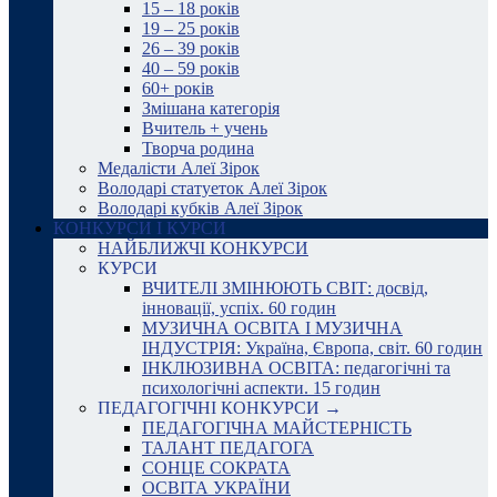
15 – 18 років
19 – 25 років
26 – 39 років
40 – 59 років
60+ років
Змішана категорія
Вчитель + учень
Творча родина
Медалісти Алеї Зірок
Володарі статуеток Алеї Зірок
Володарі кубків Алеї Зірок
КОНКУРСИ І КУРСИ
НАЙБЛИЖЧІ КОНКУРСИ
КУРСИ
ВЧИТЕЛІ ЗМІНЮЮТЬ СВІТ: досвід,
інновації, успіх. 60 годин
МУЗИЧНА ОСВІТА І МУЗИЧНА
ІНДУСТРІЯ: Україна, Європа, світ. 60 годин
ІНКЛЮЗИВНА ОСВІТА: педагогічні та
психологічні аспекти. 15 годин
ПЕДАГОГІЧНІ КОНКУРСИ →
ПЕДАГОГІЧНА МАЙСТЕРНІСТЬ
ТАЛАНТ ПЕДАГОГА
СОНЦЕ СОКРАТА
ОСВІТА УКРАЇНИ