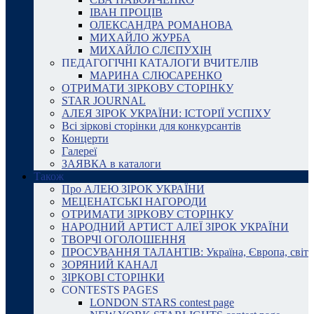
ІВАН ПРОЦІВ
ОЛЕКСАНДРА РОМАНОВА
МИХАЙЛО ЖУРБА
МИХАЙЛО СЛЄПУХІН
ПЕДАГОГІЧНІ КАТАЛОГИ ВЧИТЕЛІВ
МАРИНА СЛЮСАРЕНКО
ОТРИМАТИ ЗІРКОВУ СТОРІНКУ
STAR JOURNAL
АЛЕЯ ЗІРОК УКРАЇНИ: ІСТОРІЇ УСПІХУ
Всі зіркові сторінки для конкурсантів
Концерти
Галереї
ЗАЯВКА в каталоги
Також
Про АЛЕЮ ЗІРОК УКРАЇНИ
МЕЦЕНАТСЬКІ НАГОРОДИ
ОТРИМАТИ ЗІРКОВУ СТОРІНКУ
НАРОДНИЙ АРТИСТ АЛЕЇ ЗІРОК УКРАЇНИ
ТВОРЧІ ОГОЛОШЕННЯ
ПРОСУВАННЯ ТАЛАНТІВ: Україна, Європа, світ
ЗОРЯНИЙ КАНАЛ
ЗІРКОВІ СТОРІНКИ
CONTESTS PAGES
LONDON STARS contest page