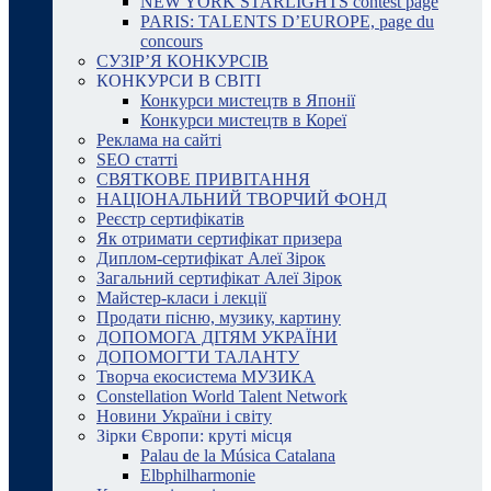
NEW YORK STARLIGHTS contest page
PARIS: TALENTS D’EUROPE, page du
concours
СУЗІР’Я КОНКУРСІВ
КОНКУРСИ В СВІТІ
Конкурси мистецтв в Японії
Конкурси мистецтв в Кореї
Реклама на сайті
SEO статті
СВЯТКОВЕ ПРИВІТАННЯ
НАЦІОНАЛЬНИЙ ТВОРЧИЙ ФОНД
Реєстр сертифікатів
Як отримати сертифікат призера
Диплом-сертифікат Алеї Зірок
Загальний сертифікат Алеї Зірок
Майстер-класи і лекції
Продати пісню, музику, картину
ДОПОМОГА ДІТЯМ УКРАЇНИ
ДОПОМОГТИ ТАЛАНТУ
Творча екосистема МУЗИКА
Constellation World Talent Network
Новини України і світу
Зірки Європи: круті місця
Palau de la Música Catalana
Elbphilharmonie