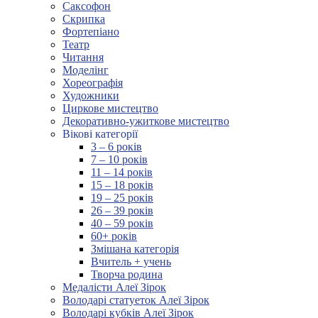
Саксофон
Скрипка
Фортепіано
Театр
Читання
Моделінг
Хореографія
Художники
Циркове мистецтво
Декоративно-ужиткове мистецтво
Вікові категорії
3 – 6 років
7 – 10 років
11 – 14 років
15 – 18 років
19 – 25 років
26 – 39 років
40 – 59 років
60+ років
Змішана категорія
Вчитель + учень
Творча родина
Медалісти Алеї Зірок
Володарі статуеток Алеї Зірок
Володарі кубків Алеї Зірок