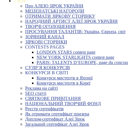
Також
Про АЛЕЮ ЗІРОК УКРАЇНИ
МЕЦЕНАТСЬКІ НАГОРОДИ
ОТРИМАТИ ЗІРКОВУ СТОРІНКУ
НАРОДНИЙ АРТИСТ АЛЕЇ ЗІРОК УКРАЇНИ
ТВОРЧІ ОГОЛОШЕННЯ
ПРОСУВАННЯ ТАЛАНТІВ: Україна, Європа, світ
ЗОРЯНИЙ КАНАЛ
ЗІРКОВІ СТОРІНКИ
CONTESTS PAGES
LONDON STARS contest page
NEW YORK STARLIGHTS contest page
PARIS: TALENTS D’EUROPE, page du concou
СУЗІР’Я КОНКУРСІВ
КОНКУРСИ В СВІТІ
Конкурси мистецтв в Японії
Конкурси мистецтв в Кореї
Реклама на сайті
SEO статті
СВЯТКОВЕ ПРИВІТАННЯ
НАЦІОНАЛЬНИЙ ТВОРЧИЙ ФОНД
Реєстр сертифікатів
Як отримати сертифікат призера
Диплом-сертифікат Алеї Зірок
Загальний сертифікат Алеї Зірок