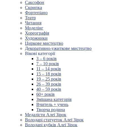
Саксофон
Скрипка
Фортепіано
Театр
Читання
Моделінг
Хореографія
Художники
Циркове мистецтво
Декоративно-ужиткове мистецтво
Вікові категорії
3 – 6 років
7 – 10 років
11 – 14 років
15 – 18 років
19 – 25 років
26 – 39 років
40 – 59 років
60+ років
Змішана категорія
Вчитель + учень
Творча родина
Медалісти Алеї Зірок
Володарі статуеток Алеї Зірок
Володарі кубків Алеї Зірок