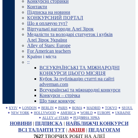
Конкурсні сторінки
Контакти
Підписка на новини
КОНКУРСНИЙ ПОРТАЛ
Що я оплачую тут?
Віртуальні нагороди Алеї Зірок
Медалісти та володарі статуеток і кубків
Алеї Зірок України
Alley of Stars: Europe
For American teachers
Країни і міста
::
ВСЕУКРАЇНСЬКІ ТА МІЖНАРОДНІ
КОНКУРСИ ЦЬОГО МІСЯЦЯ
Кубок За публікацію статті на сайті
adverman.com
Всеукраїнські та міжнародні конкурси
Конкурси – стрічка
Що таке конкурс
✦
KYIV
✦
LONDON
✦
BERLIN
✦
PARIS
✦
ROMA
✦
MADRID
✦
TOKYO
✦
SEOUL
✦
NEW YORK
✦
HOLLYWOOD
✦
AMERICA
✦
WORLD
✦
EUROPE
✦
UKRAINE
✦
ALLEY of STARS
✦
РІЗДВЯНА ЗІРКА
НОВИНИ
|
ПІДПИСКА
|
НАЙБЛИЖЧІ КОНКУРСИ
ВСІ ТАЛАНТИ ТУТ
|
АКЦІЯ
|
ПЕДАГОГАМ
7627
ТВОРЧИХ РОБІТ НА АЛЕЇ