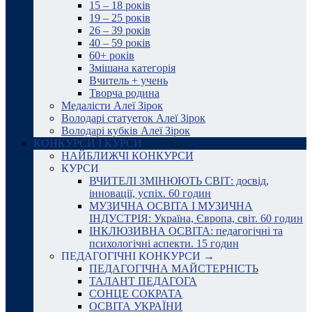
15 – 18 років
19 – 25 років
26 – 39 років
40 – 59 років
60+ років
Змішана категорія
Вчитель + учень
Творча родина
Медалісти Алеї Зірок
Володарі статуеток Алеї Зірок
Володарі кубків Алеї Зірок
КОНКУРСИ І КУРСИ
НАЙБЛИЖЧІ КОНКУРСИ
КУРСИ
ВЧИТЕЛІ ЗМІНЮЮТЬ СВІТ: досвід,
інновації, успіх. 60 годин
МУЗИЧНА ОСВІТА І МУЗИЧНА
ІНДУСТРІЯ: Україна, Європа, світ. 60 годин
ІНКЛЮЗИВНА ОСВІТА: педагогічні та
психологічні аспекти. 15 годин
ПЕДАГОГІЧНІ КОНКУРСИ →
ПЕДАГОГІЧНА МАЙСТЕРНІСТЬ
ТАЛАНТ ПЕДАГОГА
СОНЦЕ СОКРАТА
ОСВІТА УКРАЇНИ