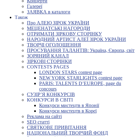
Концерти
Галереї
ЗАЯВКА в каталоги
Також
Про АЛЕЮ ЗІРОК УКРАЇНИ
МЕЦЕНАТСЬКІ НАГОРОДИ
ОТРИМАТИ ЗІРКОВУ СТОРІНКУ
НАРОДНИЙ АРТИСТ АЛЕЇ ЗІРОК УКРАЇНИ
ТВОРЧІ ОГОЛОШЕННЯ
ПРОСУВАННЯ ТАЛАНТІВ: Україна, Європа, світ
ЗОРЯНИЙ КАНАЛ
ЗІРКОВІ СТОРІНКИ
CONTESTS PAGES
LONDON STARS contest page
NEW YORK STARLIGHTS contest page
PARIS: TALENTS D’EUROPE, page du
concours
СУЗІР’Я КОНКУРСІВ
КОНКУРСИ В СВІТІ
Конкурси мистецтв в Японії
Конкурси мистецтв в Кореї
Реклама на сайті
SEO статті
СВЯТКОВЕ ПРИВІТАННЯ
НАЦІОНАЛЬНИЙ ТВОРЧИЙ ФОНД