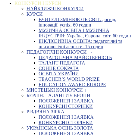
КОНКУРСИ І КУРСИ
НАЙБЛИЖЧІ КОНКУРСИ
КУРСИ
ВЧИТЕЛІ ЗМІНЮЮТЬ СВІТ: досвід,
інновації, успіх. 60 годин
МУЗИЧНА ОСВІТА І МУЗИЧНА
ІНДУСТРІЯ: Україна, Європа, світ. 60 годин
ІНКЛЮЗИВНА ОСВІТА: педагогічні та
психологічні аспекти. 15 годин
ПЕДАГОГІЧНІ КОНКУРСИ →
ПЕДАГОГІЧНА МАЙСТЕРНІСТЬ
ТАЛАНТ ПЕДАГОГА
СОНЦЕ СОКРАТА
ОСВІТА УКРАЇНИ
TEACHER’S WORLD PRIZE
EDUCATION AWARD EUROPE
МИСТЕЦЬКІ КОНКУРСИ ↓
БЕРЛІН: ТАЛАНТИ ЄВРОПИ
ПОЛОЖЕННЯ І ЗАЯВКА
КОНКУРСНІ СТОРІНКИ
РІЗДВЯНА ЗІРКА
ПОЛОЖЕННЯ І ЗАЯВКА
КОНКУРСНІ СТОРІНКИ
УКРАЇНСЬКА ОСІНЬ ЗОЛОТА
ПОЛОЖЕННЯ І ЗАЯВКА