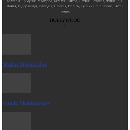
Болгарія, Румунія, Молдова, Бельгія, Литва, Латвія, Естонія, Фінляндія,
Данія, Нідерланди, Ірландія, Швеція, Ізраїль, Туреччина, Японія, Китай
тощо.
HOLLYWOOD
Makar Dudukalov
Vitaliy Slastianykov