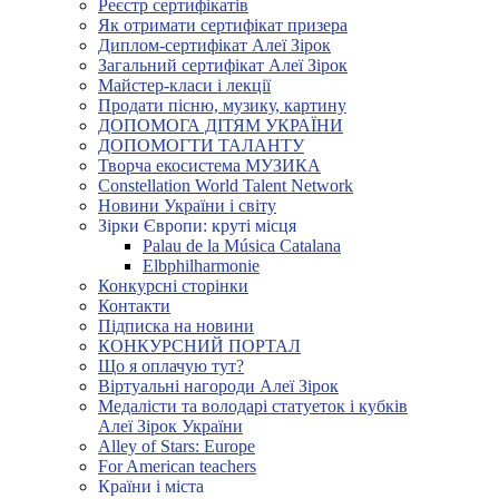
Реєстр сертифікатів
Як отримати сертифікат призера
Диплом-сертифікат Алеї Зірок
Загальний сертифікат Алеї Зірок
Майстер-класи і лекції
Продати пісню, музику, картину
ДОПОМОГА ДІТЯМ УКРАЇНИ
ДОПОМОГТИ ТАЛАНТУ
Творча екосистема МУЗИКА
Constellation World Talent Network
Новини України і світу
Зірки Європи: круті місця
Palau de la Música Catalana
Elbphilharmonie
Конкурсні сторінки
Контакти
Підписка на новини
КОНКУРСНИЙ ПОРТАЛ
Що я оплачую тут?
Віртуальні нагороди Алеї Зірок
Медалісти та володарі статуеток і кубків
Алеї Зірок України
Alley of Stars: Europe
For American teachers
Країни і міста