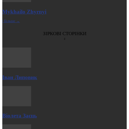
Mykhailo Zhyrnyi
| Більше →
ЗІРКОВІ СТОРІНКИ
Іван Липовик
Віолета Заєць