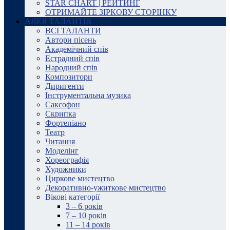
STAR CHART | РЕЙТИНГ
ОТРИМАЙТЕ ЗІРКОВУ СТОРІНКУ
АЛЕЯ ТАЛАНТІВ
ВСІ ТАЛАНТИ
Автори пісень
Академічний спів
Естрадний спів
Народний спів
Композитори
Диригенти
Інструментальна музика
Саксофон
Скрипка
Фортепіано
Театр
Читання
Моделінг
Хореографія
Художники
Циркове мистецтво
Декоративно-ужиткове мистецтво
Вікові категорії
3 – 6 років
7 – 10 років
11 – 14 років