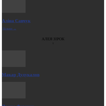
Аліна Савчук
| Більше →
АЛЕЯ ЗІРОК
Макар Дудукалов