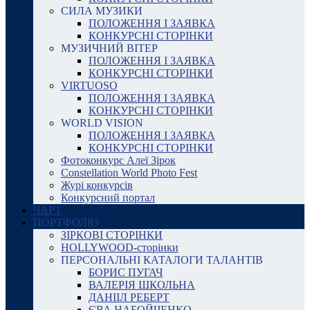
СИЛА МУЗИКИ
ПОЛОЖЕННЯ І ЗАЯВКА
КОНКУРСНІ СТОРІНКИ
МУЗИЧНИЙ ВІТЕР
ПОЛОЖЕННЯ І ЗАЯВКА
КОНКУРСНІ СТОРІНКИ
VIRTUOSO
ПОЛОЖЕННЯ І ЗАЯВКА
КОНКУРСНІ СТОРІНКИ
WORLD VISION
ПОЛОЖЕННЯ І ЗАЯВКА
КОНКУРСНІ СТОРІНКИ
Фотоконкурс Алеї Зірок
Constellation World Photo Fest
Журі конкурсів
Конкурсний портал
ЧАРТ
ПОРТФОЛІО
ЗІРКОВІ СТОРІНКИ
HOLLYWOOD-сторінки
ПЕРСОНАЛЬНІ КАТАЛОГИ ТАЛАНТІВ
БОРИС ПУГАЧ
ВАЛЕРІЯ ШКОЛЬНА
ДАНІІЛ РЕБЕРТ
ЄВА НАБОЙЧЕНКО