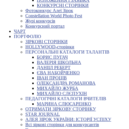
ПОЛОЖЕННЯ І ЗАЯВКА
КОНКУРСНІ СТОРІНКИ
Фотоконкурс Алеї Зірок
Constellation World Photo Fest
Журі конкурсів
Конкурсний портал
ЧАРТ
ПОРТФОЛІО
ЗІРКОВІ СТОРІНКИ
HOLLYWOOD-сторінки
ПЕРСОНАЛЬНІ КАТАЛОГИ ТАЛАНТІВ
БОРИС ПУГАЧ
ВАЛЕРІЯ ШКОЛЬНА
ДАНІІЛ РЕБЕРТ
ЄВА НАБОЙЧЕНКО
ІВАН ПРОЦІВ
ОЛЕКСАНДРА РОМАНОВА
МИХАЙЛО ЖУРБА
МИХАЙЛО СЛЄПУХІН
ПЕДАГОГІЧНІ КАТАЛОГИ ВЧИТЕЛІВ
МАРИНА СЛЮСАРЕНКО
ОТРИМАТИ ЗІРКОВУ СТОРІНКУ
STAR JOURNAL
АЛЕЯ ЗІРОК УКРАЇНИ: ІСТОРІЇ УСПІХУ
Всі зіркові сторінки для конкурсантів