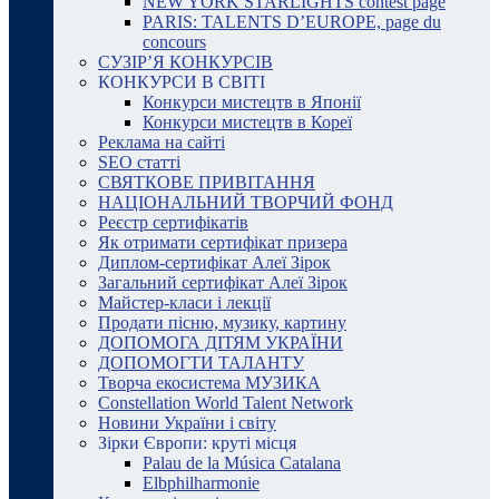
NEW YORK STARLIGHTS contest page
PARIS: TALENTS D’EUROPE, page du
concours
СУЗІР’Я КОНКУРСІВ
КОНКУРСИ В СВІТІ
Конкурси мистецтв в Японії
Конкурси мистецтв в Кореї
Реклама на сайті
SEO статті
СВЯТКОВЕ ПРИВІТАННЯ
НАЦІОНАЛЬНИЙ ТВОРЧИЙ ФОНД
Реєстр сертифікатів
Як отримати сертифікат призера
Диплом-сертифікат Алеї Зірок
Загальний сертифікат Алеї Зірок
Майстер-класи і лекції
Продати пісню, музику, картину
ДОПОМОГА ДІТЯМ УКРАЇНИ
ДОПОМОГТИ ТАЛАНТУ
Творча екосистема МУЗИКА
Constellation World Talent Network
Новини України і світу
Зірки Європи: круті місця
Palau de la Música Catalana
Elbphilharmonie