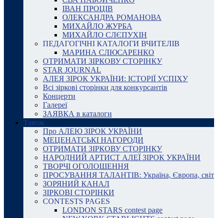
ІВАН ПРОЦІВ
ОЛЕКСАНДРА РОМАНОВА
МИХАЙЛО ЖУРБА
МИХАЙЛО СЛЄПУХІН
ПЕДАГОГІЧНІ КАТАЛОГИ ВЧИТЕЛІВ
МАРИНА СЛЮСАРЕНКО
ОТРИМАТИ ЗІРКОВУ СТОРІНКУ
STAR JOURNAL
АЛЕЯ ЗІРОК УКРАЇНИ: ІСТОРІЇ УСПІХУ
Всі зіркові сторінки для конкурсантів
Концерти
Галереї
ЗАЯВКА в каталоги
Також
Про АЛЕЮ ЗІРОК УКРАЇНИ
МЕЦЕНАТСЬКІ НАГОРОДИ
ОТРИМАТИ ЗІРКОВУ СТОРІНКУ
НАРОДНИЙ АРТИСТ АЛЕЇ ЗІРОК УКРАЇНИ
ТВОРЧІ ОГОЛОШЕННЯ
ПРОСУВАННЯ ТАЛАНТІВ: Україна, Європа, світ
ЗОРЯНИЙ КАНАЛ
ЗІРКОВІ СТОРІНКИ
CONTESTS PAGES
LONDON STARS contest page