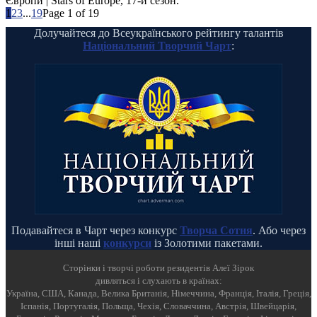
Європи | Stars of Europe, 17-й сезон.
1
2
3
...
19
Page 1 of 19
Долучайтеся до Всеукраїнського рейтингу талантів
Національний Творчий Чарт
:
Подавайтеся в Чарт через конкурс
Творча Сотня
. Або через
інші наші
конкурси
із Золотими пакетами.
Cторінки і творчі роботи резидентів Алеї Зірок
дивляться і слухають в країнах:
Україна, США, Канада, Велика Британія, Німеччина, Франція, Італія, Греція,
Іспанія, Португалія, Польща, Чехія, Словаччина, Австрія, Швейцарія,