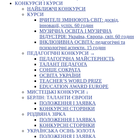
КОНКУРСИ І КУРСИ
НАЙБЛИЖЧІ КОНКУРСИ
КУРСИ
ВЧИТЕЛІ ЗМІНЮЮТЬ СВІТ: досвід,
інновації, успіх. 60 годин
МУЗИЧНА ОСВІТА І МУЗИЧНА
ІНДУСТРІЯ: Україна, Європа, світ. 60 годин
ІНКЛЮЗИВНА ОСВІТА: педагогічні та
психологічні аспекти. 15 годин
ПЕДАГОГІЧНІ КОНКУРСИ →
ПЕДАГОГІЧНА МАЙСТЕРНІСТЬ
ТАЛАНТ ПЕДАГОГА
СОНЦЕ СОКРАТА
ОСВІТА УКРАЇНИ
TEACHER’S WORLD PRIZE
EDUCATION AWARD EUROPE
МИСТЕЦЬКІ КОНКУРСИ ↓
БЕРЛІН: ТАЛАНТИ ЄВРОПИ
ПОЛОЖЕННЯ І ЗАЯВКА
КОНКУРСНІ СТОРІНКИ
РІЗДВЯНА ЗІРКА
ПОЛОЖЕННЯ І ЗАЯВКА
КОНКУРСНІ СТОРІНКИ
УКРАЇНСЬКА ОСІНЬ ЗОЛОТА
ПОЛОЖЕННЯ І ЗАЯВКА