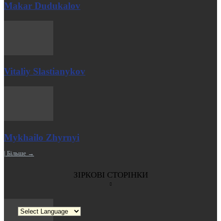
Makar Dudukalov
Vitaliy Slastianykov
Mykhailo Zhyrnyi
| Більше →
ЗІРКОВІ СТОРІНКИ