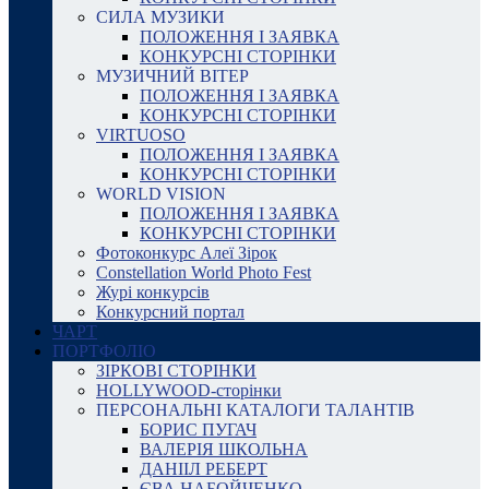
СИЛА МУЗИКИ
ПОЛОЖЕННЯ І ЗАЯВКА
КОНКУРСНІ СТОРІНКИ
МУЗИЧНИЙ ВІТЕР
ПОЛОЖЕННЯ І ЗАЯВКА
КОНКУРСНІ СТОРІНКИ
VIRTUOSO
ПОЛОЖЕННЯ І ЗАЯВКА
КОНКУРСНІ СТОРІНКИ
WORLD VISION
ПОЛОЖЕННЯ І ЗАЯВКА
КОНКУРСНІ СТОРІНКИ
Фотоконкурс Алеї Зірок
Constellation World Photo Fest
Журі конкурсів
Конкурсний портал
ЧАРТ
ПОРТФОЛІО
ЗІРКОВІ СТОРІНКИ
HOLLYWOOD-сторінки
ПЕРСОНАЛЬНІ КАТАЛОГИ ТАЛАНТІВ
БОРИС ПУГАЧ
ВАЛЕРІЯ ШКОЛЬНА
ДАНІІЛ РЕБЕРТ
ЄВА НАБОЙЧЕНКО