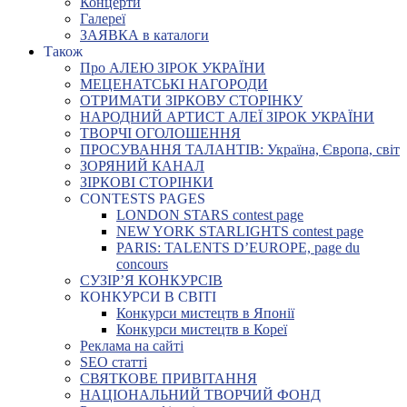
Концерти
Галереї
ЗАЯВКА в каталоги
Також
Про АЛЕЮ ЗІРОК УКРАЇНИ
МЕЦЕНАТСЬКІ НАГОРОДИ
ОТРИМАТИ ЗІРКОВУ СТОРІНКУ
НАРОДНИЙ АРТИСТ АЛЕЇ ЗІРОК УКРАЇНИ
ТВОРЧІ ОГОЛОШЕННЯ
ПРОСУВАННЯ ТАЛАНТІВ: Україна, Європа, світ
ЗОРЯНИЙ КАНАЛ
ЗІРКОВІ СТОРІНКИ
CONTESTS PAGES
LONDON STARS contest page
NEW YORK STARLIGHTS contest page
PARIS: TALENTS D’EUROPE, page du
concours
СУЗІР’Я КОНКУРСІВ
КОНКУРСИ В СВІТІ
Конкурси мистецтв в Японії
Конкурси мистецтв в Кореї
Реклама на сайті
SEO статті
СВЯТКОВЕ ПРИВІТАННЯ
НАЦІОНАЛЬНИЙ ТВОРЧИЙ ФОНД