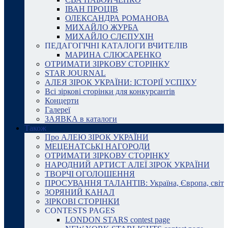
ІВАН ПРОЦІВ
ОЛЕКСАНДРА РОМАНОВА
МИХАЙЛО ЖУРБА
МИХАЙЛО СЛЄПУХІН
ПЕДАГОГІЧНІ КАТАЛОГИ ВЧИТЕЛІВ
МАРИНА СЛЮСАРЕНКО
ОТРИМАТИ ЗІРКОВУ СТОРІНКУ
STAR JOURNAL
АЛЕЯ ЗІРОК УКРАЇНИ: ІСТОРІЇ УСПІХУ
Всі зіркові сторінки для конкурсантів
Концерти
Галереї
ЗАЯВКА в каталоги
Також
Про АЛЕЮ ЗІРОК УКРАЇНИ
МЕЦЕНАТСЬКІ НАГОРОДИ
ОТРИМАТИ ЗІРКОВУ СТОРІНКУ
НАРОДНИЙ АРТИСТ АЛЕЇ ЗІРОК УКРАЇНИ
ТВОРЧІ ОГОЛОШЕННЯ
ПРОСУВАННЯ ТАЛАНТІВ: Україна, Європа, світ
ЗОРЯНИЙ КАНАЛ
ЗІРКОВІ СТОРІНКИ
CONTESTS PAGES
LONDON STARS contest page