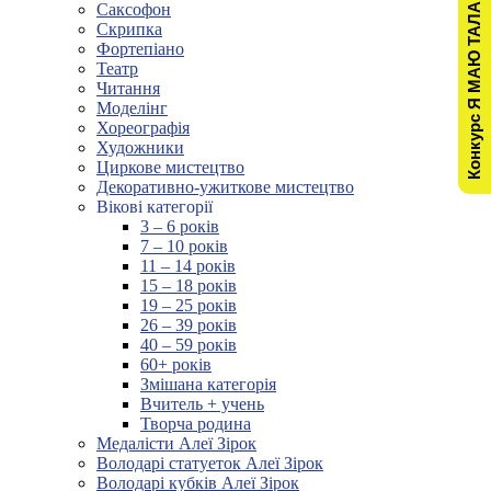
Конкурс Я МАЮ ТАЛАНТ!
Саксофон
Скрипка
Фортепіано
Театр
Читання
Моделінг
Хореографія
Художники
Циркове мистецтво
Декоративно-ужиткове мистецтво
Вікові категорії
3 – 6 років
7 – 10 років
11 – 14 років
15 – 18 років
19 – 25 років
26 – 39 років
40 – 59 років
60+ років
Змішана категорія
Вчитель + учень
Творча родина
Медалісти Алеї Зірок
Володарі статуеток Алеї Зірок
Володарі кубків Алеї Зірок