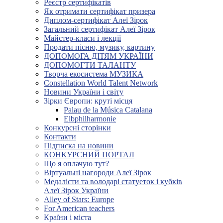
Реєстр сертифікатів
Як отримати сертифікат призера
Диплом-сертифікат Алеї Зірок
Загальний сертифікат Алеї Зірок
Майстер-класи і лекції
Продати пісню, музику, картину
ДОПОМОГА ДІТЯМ УКРАЇНИ
ДОПОМОГТИ ТАЛАНТУ
Творча екосистема МУЗИКА
Constellation World Talent Network
Новини України і світу
Зірки Європи: круті місця
Palau de la Música Catalana
Elbphilharmonie
Конкурсні сторінки
Контакти
Підписка на новини
КОНКУРСНИЙ ПОРТАЛ
Що я оплачую тут?
Віртуальні нагороди Алеї Зірок
Медалісти та володарі статуеток і кубків
Алеї Зірок України
Alley of Stars: Europe
For American teachers
Країни і міста