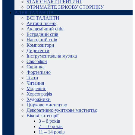
STAR CHART | РЕЙТИНГ
ОТРИМАЙТЕ ЗІРКОВУ СТОРІНКУ
АЛЕЯ ТАЛАНТІВ
ВСІ ТАЛАНТИ
Автори пісень
Академічний спів
Естрадний спів
Народний спів
Композитори
Диригенти
Інструментальна музика
Саксофон
Скрипка
Фортепіано
Театр
Читання
Моделінг
Хореографія
Художники
Циркове мистецтво
Декоративно-ужиткове мистецтво
Вікові категорії
3 – 6 років
7 – 10 років
11 – 14 років