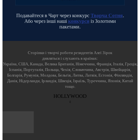
Подавайтеся в Чарт через конкурс
Творча Сотня
.
Або через інші наші
конкурси
із Золотими
пакетами.
Cторінки і творчі роботи резидентів Алеї Зірок
дивляться і слухають в країнах:
Україна, США, Канада, Велика Британія, Німеччина, Франція, Італія, Греція,
Іспанія, Португалія, Польща, Чехія, Словаччина, Австрія, Швейцарія,
Болгарія, Румунія, Молдова, Бельгія, Литва, Латвія, Естонія, Фінляндія,
Данія, Нідерланди, Ірландія, Швеція, Ізраїль, Туреччина, Японія, Китай
тощо.
HOLLYWOOD