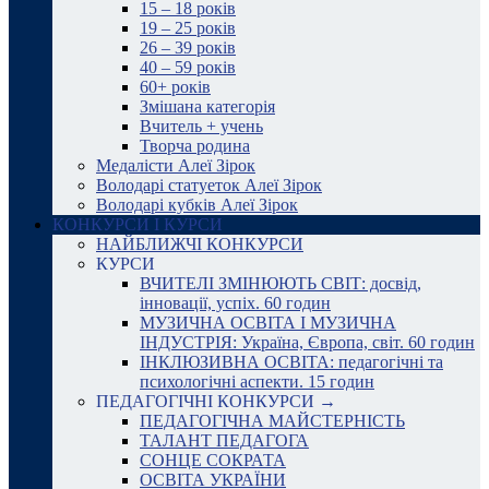
15 – 18 років
19 – 25 років
26 – 39 років
40 – 59 років
60+ років
Змішана категорія
Вчитель + учень
Творча родина
Медалісти Алеї Зірок
Володарі статуеток Алеї Зірок
Володарі кубків Алеї Зірок
КОНКУРСИ І КУРСИ
НАЙБЛИЖЧІ КОНКУРСИ
КУРСИ
ВЧИТЕЛІ ЗМІНЮЮТЬ СВІТ: досвід,
інновації, успіх. 60 годин
МУЗИЧНА ОСВІТА І МУЗИЧНА
ІНДУСТРІЯ: Україна, Європа, світ. 60 годин
ІНКЛЮЗИВНА ОСВІТА: педагогічні та
психологічні аспекти. 15 годин
ПЕДАГОГІЧНІ КОНКУРСИ →
ПЕДАГОГІЧНА МАЙСТЕРНІСТЬ
ТАЛАНТ ПЕДАГОГА
СОНЦЕ СОКРАТА
ОСВІТА УКРАЇНИ