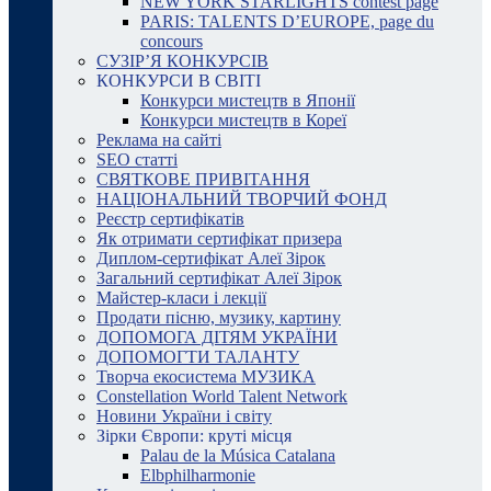
NEW YORK STARLIGHTS contest page
PARIS: TALENTS D’EUROPE, page du
concours
СУЗІР’Я КОНКУРСІВ
КОНКУРСИ В СВІТІ
Конкурси мистецтв в Японії
Конкурси мистецтв в Кореї
Реклама на сайті
SEO статті
СВЯТКОВЕ ПРИВІТАННЯ
НАЦІОНАЛЬНИЙ ТВОРЧИЙ ФОНД
Реєстр сертифікатів
Як отримати сертифікат призера
Диплом-сертифікат Алеї Зірок
Загальний сертифікат Алеї Зірок
Майстер-класи і лекції
Продати пісню, музику, картину
ДОПОМОГА ДІТЯМ УКРАЇНИ
ДОПОМОГТИ ТАЛАНТУ
Творча екосистема МУЗИКА
Constellation World Talent Network
Новини України і світу
Зірки Європи: круті місця
Palau de la Música Catalana
Elbphilharmonie