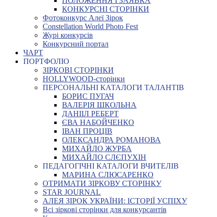
ПОЛОЖЕННЯ І ЗАЯВКА
КОНКУРСНІ СТОРІНКИ
Фотоконкурс Алеї Зірок
Constellation World Photo Fest
Журі конкурсів
Конкурсний портал
ЧАРТ
ПОРТФОЛІО
ЗІРКОВІ СТОРІНКИ
HOLLYWOOD-сторінки
ПЕРСОНАЛЬНІ КАТАЛОГИ ТАЛАНТІВ
БОРИС ПУГАЧ
ВАЛЕРІЯ ШКОЛЬНА
ДАНІІЛ РЕБЕРТ
ЄВА НАБОЙЧЕНКО
ІВАН ПРОЦІВ
ОЛЕКСАНДРА РОМАНОВА
МИХАЙЛО ЖУРБА
МИХАЙЛО СЛЄПУХІН
ПЕДАГОГІЧНІ КАТАЛОГИ ВЧИТЕЛІВ
МАРИНА СЛЮСАРЕНКО
ОТРИМАТИ ЗІРКОВУ СТОРІНКУ
STAR JOURNAL
АЛЕЯ ЗІРОК УКРАЇНИ: ІСТОРІЇ УСПІХУ
Всі зіркові сторінки для конкурсантів