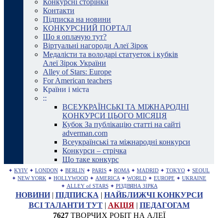
Конкурсні сторінки
Контакти
Підписка на новини
КОНКУРСНИЙ ПОРТАЛ
Що я оплачую тут?
Віртуальні нагороди Алеї Зірок
Медалісти та володарі статуеток і кубків
Алеї Зірок України
Alley of Stars: Europe
For American teachers
Країни і міста
::
ВСЕУКРАЇНСЬКІ ТА МІЖНАРОДНІ
КОНКУРСИ ЦЬОГО МІСЯЦЯ
Кубок За публікацію статті на сайті
adverman.com
Всеукраїнські та міжнародні конкурси
Конкурси – стрічка
Що таке конкурс
✦
KYIV
✦
LONDON
✦
BERLIN
✦
PARIS
✦
ROMA
✦
MADRID
✦
TOKYO
✦
SEOUL
✦
NEW YORK
✦
HOLLYWOOD
✦
AMERICA
✦
WORLD
✦
EUROPE
✦
UKRAINE
✦
ALLEY of STARS
✦
РІЗДВЯНА ЗІРКА
НОВИНИ
|
ПІДПИСКА
|
НАЙБЛИЖЧІ КОНКУРСИ
ВСІ ТАЛАНТИ ТУТ
|
АКЦІЯ
|
ПЕДАГОГАМ
7627
ТВОРЧИХ РОБІТ НА АЛЕЇ