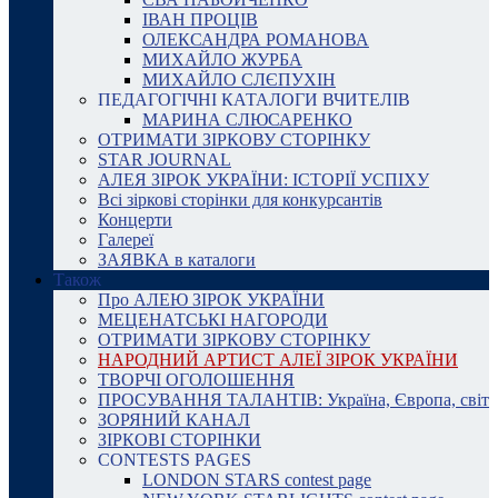
ІВАН ПРОЦІВ
ОЛЕКСАНДРА РОМАНОВА
МИХАЙЛО ЖУРБА
МИХАЙЛО СЛЄПУХІН
ПЕДАГОГІЧНІ КАТАЛОГИ ВЧИТЕЛІВ
МАРИНА СЛЮСАРЕНКО
ОТРИМАТИ ЗІРКОВУ СТОРІНКУ
STAR JOURNAL
АЛЕЯ ЗІРОК УКРАЇНИ: ІСТОРІЇ УСПІХУ
Всі зіркові сторінки для конкурсантів
Концерти
Галереї
ЗАЯВКА в каталоги
Також
Про АЛЕЮ ЗІРОК УКРАЇНИ
МЕЦЕНАТСЬКІ НАГОРОДИ
ОТРИМАТИ ЗІРКОВУ СТОРІНКУ
НАРОДНИЙ АРТИСТ АЛЕЇ ЗІРОК УКРАЇНИ
ТВОРЧІ ОГОЛОШЕННЯ
ПРОСУВАННЯ ТАЛАНТІВ: Україна, Європа, світ
ЗОРЯНИЙ КАНАЛ
ЗІРКОВІ СТОРІНКИ
CONTESTS PAGES
LONDON STARS contest page