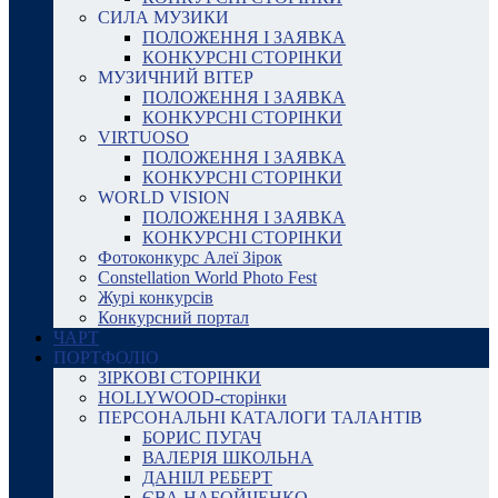
СИЛА МУЗИКИ
ПОЛОЖЕННЯ І ЗАЯВКА
КОНКУРСНІ СТОРІНКИ
МУЗИЧНИЙ ВІТЕР
ПОЛОЖЕННЯ І ЗАЯВКА
КОНКУРСНІ СТОРІНКИ
VIRTUOSO
ПОЛОЖЕННЯ І ЗАЯВКА
КОНКУРСНІ СТОРІНКИ
WORLD VISION
ПОЛОЖЕННЯ І ЗАЯВКА
КОНКУРСНІ СТОРІНКИ
Фотоконкурс Алеї Зірок
Constellation World Photo Fest
Журі конкурсів
Конкурсний портал
ЧАРТ
ПОРТФОЛІО
ЗІРКОВІ СТОРІНКИ
HOLLYWOOD-сторінки
ПЕРСОНАЛЬНІ КАТАЛОГИ ТАЛАНТІВ
БОРИС ПУГАЧ
ВАЛЕРІЯ ШКОЛЬНА
ДАНІІЛ РЕБЕРТ
ЄВА НАБОЙЧЕНКО