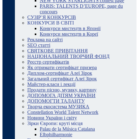
NEW YORK STARLIGHTS contest page
PARIS: TALENTS D’EUROPE, page du
concours
СУЗІР’Я КОНКУРСІВ
КОНКУРСИ В СВІТІ
Конкурси мистецтв в Японії
Конкурси мистецтв в Кореї
Реклама на сайті
SEO статті
СВЯТКОВЕ ПРИВІТАННЯ
НАЦІОНАЛЬНИЙ ТВОРЧИЙ ФОНД
Реєстр сертифікатів
Як отримати сертифікат призера
Диплом-сертифікат Алеї Зірок
Загальний сертифікат Алеї Зірок
Майстер-класи і лекції
Продати пісню, музику, картину
ДОПОМОГА ДІТЯМ УКРАЇНИ
ДОПОМОГТИ ТАЛАНТУ
Творча екосистема МУЗИКА
Constellation World Talent Network
Новини України і світу
Зірки Європи: круті місця
Palau de la Música Catalana
Elbphilharmonie