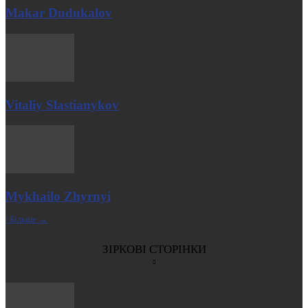
Makar Dudukalov
Vitaliy Slastianykov
Mykhailo Zhyrnyi
| Більше →
ЗІРКОВІ СТОРІНКИ