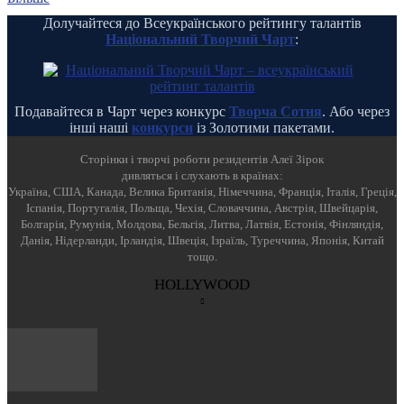
Долучайтеся до Всеукраїнського рейтингу талантів
Національний Творчий Чарт
:
Подавайтеся в Чарт через конкурс
Творча Сотня
. Або через
інші наші
конкурси
із Золотими пакетами.
Cторінки і творчі роботи резидентів Алеї Зірок
дивляться і слухають в країнах:
Україна, США, Канада, Велика Британія, Німеччина, Франція, Італія, Греція,
Іспанія, Португалія, Польща, Чехія, Словаччина, Австрія, Швейцарія,
Болгарія, Румунія, Молдова, Бельгія, Литва, Латвія, Естонія, Фінляндія,
Данія, Нідерланди, Ірландія, Швеція, Ізраїль, Туреччина, Японія, Китай
тощо.
HOLLYWOOD