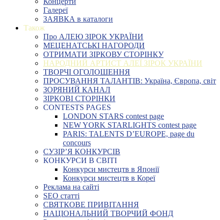
Концерти
Галереї
ЗАЯВКА в каталоги
Також
Про АЛЕЮ ЗІРОК УКРАЇНИ
МЕЦЕНАТСЬКІ НАГОРОДИ
ОТРИМАТИ ЗІРКОВУ СТОРІНКУ
НАРОДНИЙ АРТИСТ АЛЕЇ ЗІРОК УКРАЇНИ
ТВОРЧІ ОГОЛОШЕННЯ
ПРОСУВАННЯ ТАЛАНТІВ: Україна, Європа, світ
ЗОРЯНИЙ КАНАЛ
ЗІРКОВІ СТОРІНКИ
CONTESTS PAGES
LONDON STARS contest page
NEW YORK STARLIGHTS contest page
PARIS: TALENTS D’EUROPE, page du
concours
СУЗІР’Я КОНКУРСІВ
КОНКУРСИ В СВІТІ
Конкурси мистецтв в Японії
Конкурси мистецтв в Кореї
Реклама на сайті
SEO статті
СВЯТКОВЕ ПРИВІТАННЯ
НАЦІОНАЛЬНИЙ ТВОРЧИЙ ФОНД