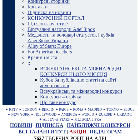
Конкурсні сторінки
Контакти
Підписка на новини
КОНКУРСНИЙ ПОРТАЛ
Що я оплачую тут?
Віртуальні нагороди Алеї Зірок
Медалісти та володарі статуеток і кубків
Алеї Зірок України
Alley of Stars: Europe
For American teachers
Країни і міста
::
ВСЕУКРАЇНСЬКІ ТА МІЖНАРОДНІ
КОНКУРСИ ЦЬОГО МІСЯЦЯ
Кубок За публікацію статті на сайті
adverman.com
Всеукраїнські та міжнародні конкурси
Конкурси – стрічка
Що таке конкурс
✦
KYIV
✦
LONDON
✦
BERLIN
✦
PARIS
✦
ROMA
✦
MADRID
✦
TOKYO
✦
SEOUL
✦
NEW YORK
✦
HOLLYWOOD
✦
AMERICA
✦
WORLD
✦
EUROPE
✦
UKRAINE
✦
ALLEY of STARS
✦
РІЗДВЯНА ЗІРКА
НОВИНИ
|
ПІДПИСКА
|
НАЙБЛИЖЧІ КОНКУРСИ
ВСІ ТАЛАНТИ ТУТ
|
АКЦІЯ
|
ПЕДАГОГАМ
7627
ТВОРЧИХ РОБІТ НА АЛЕЇ