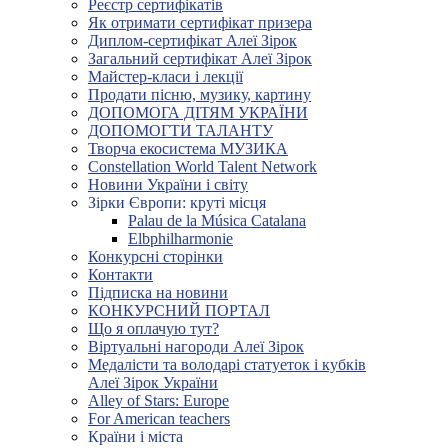
Реєстр сертифікатів
Як отримати сертифікат призера
Диплом-сертифікат Алеї Зірок
Загальний сертифікат Алеї Зірок
Майстер-класи і лекції
Продати пісню, музику, картину
ДОПОМОГА ДІТЯМ УКРАЇНИ
ДОПОМОГТИ ТАЛАНТУ
Творча екосистема МУЗИКА
Constellation World Talent Network
Новини України і світу
Зірки Європи: круті місця
Palau de la Música Catalana
Elbphilharmonie
Конкурсні сторінки
Контакти
Підписка на новини
КОНКУРСНИЙ ПОРТАЛ
Що я оплачую тут?
Віртуальні нагороди Алеї Зірок
Медалісти та володарі статуеток і кубків
Алеї Зірок України
Alley of Stars: Europe
For American teachers
Країни і міста