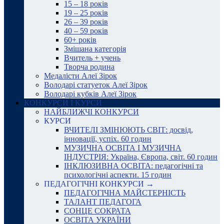
15 – 18 років
19 – 25 років
26 – 39 років
40 – 59 років
60+ років
Змішана категорія
Вчитель + учень
Творча родина
Медалісти Алеї Зірок
Володарі статуеток Алеї Зірок
Володарі кубків Алеї Зірок
КОНКУРСИ І КУРСИ
НАЙБЛИЖЧІ КОНКУРСИ
КУРСИ
ВЧИТЕЛІ ЗМІНЮЮТЬ СВІТ: досвід,
інновації, успіх. 60 годин
МУЗИЧНА ОСВІТА І МУЗИЧНА
ІНДУСТРІЯ: Україна, Європа, світ. 60 годин
ІНКЛЮЗИВНА ОСВІТА: педагогічні та
психологічні аспекти. 15 годин
ПЕДАГОГІЧНІ КОНКУРСИ →
ПЕДАГОГІЧНА МАЙСТЕРНІСТЬ
ТАЛАНТ ПЕДАГОГА
СОНЦЕ СОКРАТА
ОСВІТА УКРАЇНИ