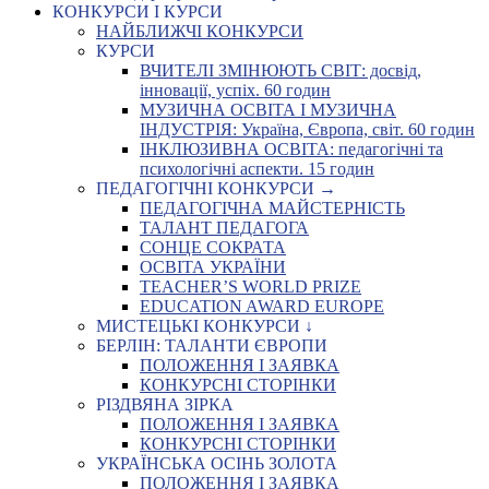
КОНКУРСИ І КУРСИ
НАЙБЛИЖЧІ КОНКУРСИ
КУРСИ
ВЧИТЕЛІ ЗМІНЮЮТЬ СВІТ: досвід,
інновації, успіх. 60 годин
МУЗИЧНА ОСВІТА І МУЗИЧНА
ІНДУСТРІЯ: Україна, Європа, світ. 60 годин
ІНКЛЮЗИВНА ОСВІТА: педагогічні та
психологічні аспекти. 15 годин
ПЕДАГОГІЧНІ КОНКУРСИ →
ПЕДАГОГІЧНА МАЙСТЕРНІСТЬ
ТАЛАНТ ПЕДАГОГА
СОНЦЕ СОКРАТА
ОСВІТА УКРАЇНИ
TEACHER’S WORLD PRIZE
EDUCATION AWARD EUROPE
МИСТЕЦЬКІ КОНКУРСИ ↓
БЕРЛІН: ТАЛАНТИ ЄВРОПИ
ПОЛОЖЕННЯ І ЗАЯВКА
КОНКУРСНІ СТОРІНКИ
РІЗДВЯНА ЗІРКА
ПОЛОЖЕННЯ І ЗАЯВКА
КОНКУРСНІ СТОРІНКИ
УКРАЇНСЬКА ОСІНЬ ЗОЛОТА
ПОЛОЖЕННЯ І ЗАЯВКА