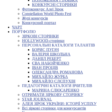
ПОЛОЖЕННЯ І ЗАЯВКА
КОНКУРСНІ СТОРІНКИ
Фотоконкурс Алеї Зірок
Constellation World Photo Fest
Журі конкурсів
Конкурсний портал
ЧАРТ
ПОРТФОЛІО
ЗІРКОВІ СТОРІНКИ
HOLLYWOOD-сторінки
ПЕРСОНАЛЬНІ КАТАЛОГИ ТАЛАНТІВ
БОРИС ПУГАЧ
ВАЛЕРІЯ ШКОЛЬНА
ДАНІІЛ РЕБЕРТ
ЄВА НАБОЙЧЕНКО
ІВАН ПРОЦІВ
ОЛЕКСАНДРА РОМАНОВА
МИХАЙЛО ЖУРБА
МИХАЙЛО СЛЄПУХІН
ПЕДАГОГІЧНІ КАТАЛОГИ ВЧИТЕЛІВ
МАРИНА СЛЮСАРЕНКО
ОТРИМАТИ ЗІРКОВУ СТОРІНКУ
STAR JOURNAL
АЛЕЯ ЗІРОК УКРАЇНИ: ІСТОРІЇ УСПІХУ
Всі зіркові сторінки для конкурсантів