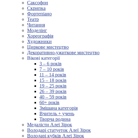
Саксофон
Скрипка
Фортепіано
Театр
Читання
Моделінг
Хореографія
Художники
Циркове мистецтво
Декоративно-ужиткове мистецтво
Вікові категорії
3 – 6 років
7 – 10 років
11 – 14 років
15 – 18 років
19 – 25 років
26 – 39 років
40 – 59 років
60+ років
Змішана категорія
Вчитель + учень
Творча родина
Медалісти Алеї Зірок
Володарі статуеток Алеї Зірок
Володарі кубків Алеї Зірок