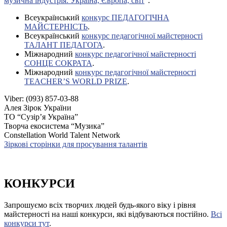
музична індустрія: Україна, Європа, світ
“.
Всеукраїнський
конкурс ПЕДАГОГІЧНА
МАЙСТЕРНІСТЬ
.
Всеукраїнський
конкурс педагогічної майстерності
ТАЛАНТ ПЕДАГОГА
.
Міжнародний
конкурс педагогічної майстерності
СОНЦЕ СОКРАТА
.
Міжнародний
конкурс педагогічної майстерності
TEACHER’S WORLD PRIZE
.
Viber: (093) 857-03-88
Алея Зірок України
ТО “Сузір’я Україна”
Творча екосистема “Музика”
Constellation World Talent Network
Зіркові сторінки для просування талантів
КОНКУРСИ
Запрошуємо всіх творчих людей будь-якого віку і рівня
майстерності на наші конкурси, які відбуваються постійно.
Всі
конкурси тут
.