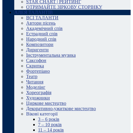
STAR CHART | РЕЙТИНГ
ОТРИМАЙТЕ ЗІРКОВУ СТОРІНКУ
АЛЕЯ ТАЛАНТІВ
ВСІ ТАЛАНТИ
Автори пісень
Академічний спів
Естрадний спів
Народний спів
Композитори
Диригенти
Інструментальна музика
Саксофон
Скрипка
Фортепіано
Театр
Читання
Моделінг
Хореографія
Художники
Циркове мистецтво
Декоративно-ужиткове мистецтво
Вікові категорії
3 – 6 років
7 – 10 років
11 – 14 років