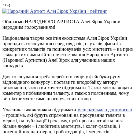
193
Обираємо НАРОДНОГО АРТИСТА Алеї Зірок України –
народним голосуванням!
Національна творча освітня екосистема Алея Зірок України
проводить голосування серед глядачів, слухачів, фанатів
конкретних талантів та поціновувачів усіх мистецтв – на приз
глядацьких симпатій та почесне звання Народного Артиста
(Народної Артистки) Алеї Зірок для учасників наших
конкурсів.
Для голосування треба перейти в творчу фейсбук-групу
відповідного конкурсу і поставити вподобайку автору/
виконавцю, якого ви хочете підтримати. Також можна додати
коментар з побажанням таланту, а також з поясненням, чому
ви підтримуєте саме цього учасника тощо.
Учасника також можна підтримати
меценатською допомогою
– грошима, які будуть спрямовані на просування таланта в
мережі, на публікації і рекламу, щоб про талант дізналися
більше людей – і любителів мистецтв, і колег-фахівців, і
потенційних партнерів, і роботодавців, і меценатів.