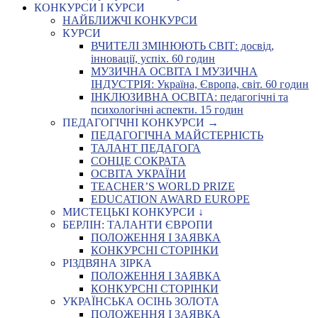
КОНКУРСИ І КУРСИ
НАЙБЛИЖЧІ КОНКУРСИ
КУРСИ
ВЧИТЕЛІ ЗМІНЮЮТЬ СВІТ: досвід,
інновації, успіх. 60 годин
МУЗИЧНА ОСВІТА І МУЗИЧНА
ІНДУСТРІЯ: Україна, Європа, світ. 60 годин
ІНКЛЮЗИВНА ОСВІТА: педагогічні та
психологічні аспекти. 15 годин
ПЕДАГОГІЧНІ КОНКУРСИ →
ПЕДАГОГІЧНА МАЙСТЕРНІСТЬ
ТАЛАНТ ПЕДАГОГА
СОНЦЕ СОКРАТА
ОСВІТА УКРАЇНИ
TEACHER’S WORLD PRIZE
EDUCATION AWARD EUROPE
МИСТЕЦЬКІ КОНКУРСИ ↓
БЕРЛІН: ТАЛАНТИ ЄВРОПИ
ПОЛОЖЕННЯ І ЗАЯВКА
КОНКУРСНІ СТОРІНКИ
РІЗДВЯНА ЗІРКА
ПОЛОЖЕННЯ І ЗАЯВКА
КОНКУРСНІ СТОРІНКИ
УКРАЇНСЬКА ОСІНЬ ЗОЛОТА
ПОЛОЖЕННЯ І ЗАЯВКА