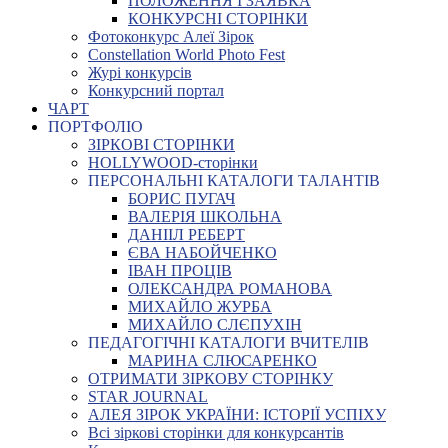
ПОЛОЖЕННЯ І ЗАЯВКА
КОНКУРСНІ СТОРІНКИ
Фотоконкурс Алеї Зірок
Constellation World Photo Fest
Журі конкурсів
Конкурсний портал
ЧАРТ
ПОРТФОЛІО
ЗІРКОВІ СТОРІНКИ
HOLLYWOOD-сторінки
ПЕРСОНАЛЬНІ КАТАЛОГИ ТАЛАНТІВ
БОРИС ПУГАЧ
ВАЛЕРІЯ ШКОЛЬНА
ДАНІІЛ РЕБЕРТ
ЄВА НАБОЙЧЕНКО
ІВАН ПРОЦІВ
ОЛЕКСАНДРА РОМАНОВА
МИХАЙЛО ЖУРБА
МИХАЙЛО СЛЄПУХІН
ПЕДАГОГІЧНІ КАТАЛОГИ ВЧИТЕЛІВ
МАРИНА СЛЮСАРЕНКО
ОТРИМАТИ ЗІРКОВУ СТОРІНКУ
STAR JOURNAL
АЛЕЯ ЗІРОК УКРАЇНИ: ІСТОРІЇ УСПІХУ
Всі зіркові сторінки для конкурсантів