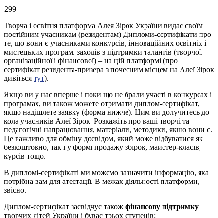
299
Творча і освітня платформа Алея Зірок України видає своїм
постійним учасникам (резидентам) Дипломи-сертифікати про
те, що вони є учасниками конкурсів, інноваційних освітніх і
мистецьких програм, заходів з підтримки талантів (творчої,
організаційної і фінансової) – на цій платформі (про
сертифікат резидента-призера з почесним місцем на Алеї Зірок
дивіться
тут
).
Якщо ви у нас вперше і поки що не брали участі в конкурсах і
програмах, ви також можете отримати диплом-сертифікат,
якщо надішлете заявку (форма нижче). Цим ви долучитесь до
кола учасників Алеї Зірок. Розкажіть про ваші творчі та
педагогічні напрацювання, матеріали, методики, якщо вони є.
Це важливо для обміну досвідом, який може відбуватися як
безкоштовно, так і у формі продажу збірок, майстер-класів,
курсів тощо.
В дипломі-сертифікаті ми можемо зазначити інформацію, яка
потрібна вам для атестації. В межах діяльності платформи,
звісно.
Диплом-сертифікат засвідчує також
фінансову підтримку
творчих дітей України і буває трьох ступенів: