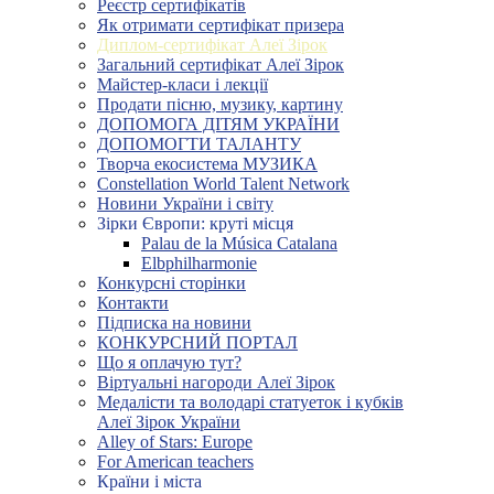
Реєстр сертифікатів
Як отримати сертифікат призера
Диплом-сертифікат Алеї Зірок
Загальний сертифікат Алеї Зірок
Майстер-класи і лекції
Продати пісню, музику, картину
ДОПОМОГА ДІТЯМ УКРАЇНИ
ДОПОМОГТИ ТАЛАНТУ
Творча екосистема МУЗИКА
Constellation World Talent Network
Новини України і світу
Зірки Європи: круті місця
Palau de la Música Catalana
Elbphilharmonie
Конкурсні сторінки
Контакти
Підписка на новини
КОНКУРСНИЙ ПОРТАЛ
Що я оплачую тут?
Віртуальні нагороди Алеї Зірок
Медалісти та володарі статуеток і кубків
Алеї Зірок України
Alley of Stars: Europe
For American teachers
Країни і міста