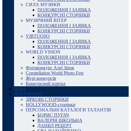
СИЛА МУЗИКИ
ПОЛОЖЕННЯ І ЗАЯВКА
КОНКУРСНІ СТОРІНКИ
МУЗИЧНИЙ ВІТЕР
ПОЛОЖЕННЯ І ЗАЯВКА
КОНКУРСНІ СТОРІНКИ
VIRTUOSO
ПОЛОЖЕННЯ І ЗАЯВКА
КОНКУРСНІ СТОРІНКИ
WORLD VISION
ПОЛОЖЕННЯ І ЗАЯВКА
КОНКУРСНІ СТОРІНКИ
Фотоконкурс Алеї Зірок
Constellation World Photo Fest
Журі конкурсів
Конкурсний портал
ЧАРТ
ПОРТФОЛІО
ЗІРКОВІ СТОРІНКИ
HOLLYWOOD-сторінки
ПЕРСОНАЛЬНІ КАТАЛОГИ ТАЛАНТІВ
БОРИС ПУГАЧ
ВАЛЕРІЯ ШКОЛЬНА
ДАНІІЛ РЕБЕРТ
ЄВА НАБОЙЧЕНКО