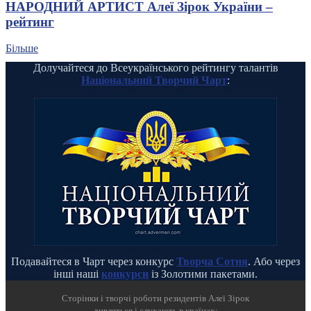
НАРОДНИЙ АРТИСТ Алеї Зірок України –
рейтинг
Більше
Долучайтеся до Всеукраїнського рейтингу талантів
Національний Творчий Чарт
:
Подавайтеся в Чарт через конкурс
Творча Сотня
. Або через
інші наші
конкурси
із Золотими пакетами.
Cторінки і творчі роботи резидентів Алеї Зірок
дивляться і слухають в країнах: