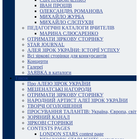
ІВАН ПРОЦІВ
ОЛЕКСАНДРА РОМАНОВА
МИХАЙЛО ЖУРБА
МИХАЙЛО СЛЄПУХІН
ПЕДАГОГІЧНІ КАТАЛОГИ ВЧИТЕЛІВ
МАРИНА СЛЮСАРЕНКО
ОТРИМАТИ ЗІРКОВУ СТОРІНКУ
STAR JOURNAL
АЛЕЯ ЗІРОК УКРАЇНИ: ІСТОРІЇ УСПІХУ
Всі зіркові сторінки для конкурсантів
Концерти
Галереї
ЗАЯВКА в каталоги
Також
Про АЛЕЮ ЗІРОК УКРАЇНИ
МЕЦЕНАТСЬКІ НАГОРОДИ
ОТРИМАТИ ЗІРКОВУ СТОРІНКУ
НАРОДНИЙ АРТИСТ АЛЕЇ ЗІРОК УКРАЇНИ
ТВОРЧІ ОГОЛОШЕННЯ
ПРОСУВАННЯ ТАЛАНТІВ: Україна, Європа, світ
ЗОРЯНИЙ КАНАЛ
ЗІРКОВІ СТОРІНКИ
CONTESTS PAGES
LONDON STARS contest page