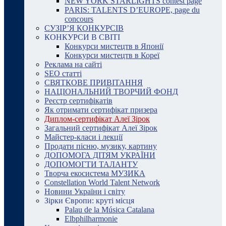
NEW YORK STARLIGHTS contest page
PARIS: TALENTS D’EUROPE, page du
concours
СУЗІР’Я КОНКУРСІВ
КОНКУРСИ В СВІТІ
Конкурси мистецтв в Японії
Конкурси мистецтв в Кореї
Реклама на сайті
SEO статті
СВЯТКОВЕ ПРИВІТАННЯ
НАЦІОНАЛЬНИЙ ТВОРЧИЙ ФОНД
Реєстр сертифікатів
Як отримати сертифікат призера
Диплом-сертифікат Алеї Зірок
Загальний сертифікат Алеї Зірок
Майстер-класи і лекції
Продати пісню, музику, картину
ДОПОМОГА ДІТЯМ УКРАЇНИ
ДОПОМОГТИ ТАЛАНТУ
Творча екосистема МУЗИКА
Constellation World Talent Network
Новини України і світу
Зірки Європи: круті місця
Palau de la Música Catalana
Elbphilharmonie