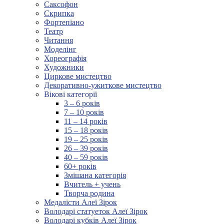
Саксофон
Скрипка
Фортепіано
Театр
Читання
Моделінг
Хореографія
Художники
Циркове мистецтво
Декоративно-ужиткове мистецтво
Вікові категорії
3 – 6 років
7 – 10 років
11 – 14 років
15 – 18 років
19 – 25 років
26 – 39 років
40 – 59 років
60+ років
Змішана категорія
Вчитель + учень
Творча родина
Медалісти Алеї Зірок
Володарі статуеток Алеї Зірок
Володарі кубків Алеї Зірок