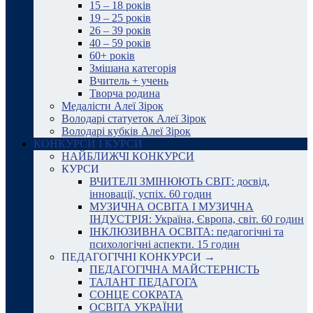
15 – 18 років
19 – 25 років
26 – 39 років
40 – 59 років
60+ років
Змішана категорія
Вчитель + учень
Творча родина
Медалісти Алеї Зірок
Володарі статуеток Алеї Зірок
Володарі кубків Алеї Зірок
КОНКУРСИ І КУРСИ
НАЙБЛИЖЧІ КОНКУРСИ
КУРСИ
ВЧИТЕЛІ ЗМІНЮЮТЬ СВІТ: досвід,
інновації, успіх. 60 годин
МУЗИЧНА ОСВІТА І МУЗИЧНА
ІНДУСТРІЯ: Україна, Європа, світ. 60 годин
ІНКЛЮЗИВНА ОСВІТА: педагогічні та
психологічні аспекти. 15 годин
ПЕДАГОГІЧНІ КОНКУРСИ →
ПЕДАГОГІЧНА МАЙСТЕРНІСТЬ
ТАЛАНТ ПЕДАГОГА
СОНЦЕ СОКРАТА
ОСВІТА УКРАЇНИ