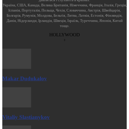
Україна, США, Канада, Велика Британія, Німеччина, Франція, Італія, Греція,
Іспанія, Португалія, Польща, Чехія, Словаччина, Австрія, Швейцарія,
Болгарія, Румунія, Молдова, Бельгія, Литва, Латвія, Естонія, Фінляндія,
Данія, Нідерланди, Ірландія, Швеція, Ізраїль, Туреччина, Японія, Китай
тощо.
HOLLYWOOD
Makar Dudukalov
Vitaliy Slastianykov