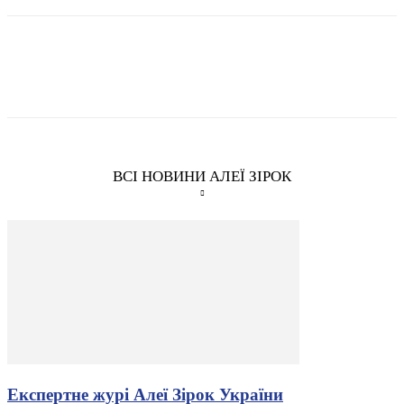
ВСІ НОВИНИ АЛЕЇ ЗІРОК
Експертне журі Алеї Зірок України