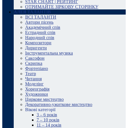
STAR CHART | РЕЙТИНГ
ОТРИМАЙТЕ ЗІРКОВУ СТОРІНКУ
АЛЕЯ ТАЛАНТІВ
ВСІ ТАЛАНТИ
Автори пісень
Академічний спів
Естрадний спів
Народний спів
Композитори
Диригенти
Інструментальна музика
Саксофон
Скрипка
Фортепіано
Театр
Читання
Моделінг
Хореографія
Художники
Циркове мистецтво
Декоративно-ужиткове мистецтво
Вікові категорії
3 – 6 років
7 – 10 років
11 – 14 років