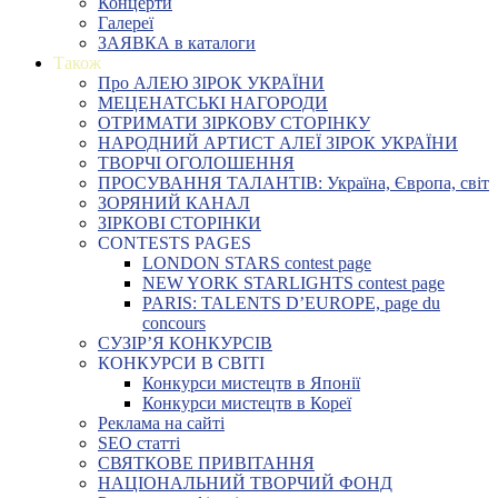
Концерти
Галереї
ЗАЯВКА в каталоги
Також
Про АЛЕЮ ЗІРОК УКРАЇНИ
МЕЦЕНАТСЬКІ НАГОРОДИ
ОТРИМАТИ ЗІРКОВУ СТОРІНКУ
НАРОДНИЙ АРТИСТ АЛЕЇ ЗІРОК УКРАЇНИ
ТВОРЧІ ОГОЛОШЕННЯ
ПРОСУВАННЯ ТАЛАНТІВ: Україна, Європа, світ
ЗОРЯНИЙ КАНАЛ
ЗІРКОВІ СТОРІНКИ
CONTESTS PAGES
LONDON STARS contest page
NEW YORK STARLIGHTS contest page
PARIS: TALENTS D’EUROPE, page du
concours
СУЗІР’Я КОНКУРСІВ
КОНКУРСИ В СВІТІ
Конкурси мистецтв в Японії
Конкурси мистецтв в Кореї
Реклама на сайті
SEO статті
СВЯТКОВЕ ПРИВІТАННЯ
НАЦІОНАЛЬНИЙ ТВОРЧИЙ ФОНД