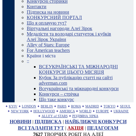
Конкурсні сторінки
Контакти
Підписка на новини
КОНКУРСНИЙ ПОРТАЛ
Що я оплачую тут?
Віртуальні нагороди Алеї Зірок
Медалісти та володарі статуеток і кубків
Алеї Зірок України
Alley of Stars: Europe
For American teachers
Країни і міста
::
ВСЕУКРАЇНСЬКІ ТА МІЖНАРОДНІ
КОНКУРСИ ЦЬОГО МІСЯЦЯ
Кубок За публікацію статті на сайті
adverman.com
Всеукраїнські та міжнародні конкурси
Конкурси – стрічка
Що таке конкурс
✦
KYIV
✦
LONDON
✦
BERLIN
✦
PARIS
✦
ROMA
✦
MADRID
✦
TOKYO
✦
SEOUL
✦
NEW YORK
✦
HOLLYWOOD
✦
AMERICA
✦
WORLD
✦
EUROPE
✦
UKRAINE
✦
ALLEY of STARS
✦
РІЗДВЯНА ЗІРКА
НОВИНИ
|
ПІДПИСКА
|
НАЙБЛИЖЧІ КОНКУРСИ
ВСІ ТАЛАНТИ ТУТ
|
АКЦІЯ
|
ПЕДАГОГАМ
7627
ТВОРЧИХ РОБІТ НА АЛЕЇ