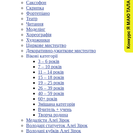
Конкурс Я МАЮ ТАЛАНТ!
Саксофон
Скрипка
Фортепіано
Театр
Читання
Моделінг
Хореографія
Художники
Циркове мистецтво
Декоративно-ужиткове мистецтво
Вікові категорії
3 – 6 років
7 – 10 років
11 – 14 років
15 – 18 років
19 – 25 років
26 – 39 років
40 – 59 років
60+ років
Змішана категорія
Вчитель + учень
Творча родина
Медалісти Алеї Зірок
Володарі статуеток Алеї Зірок
Володарі кубків Алеї Зірок