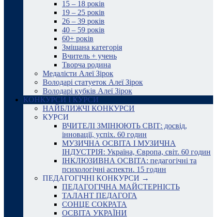
15 – 18 років
19 – 25 років
26 – 39 років
40 – 59 років
60+ років
Змішана категорія
Вчитель + учень
Творча родина
Медалісти Алеї Зірок
Володарі статуеток Алеї Зірок
Володарі кубків Алеї Зірок
КОНКУРСИ І КУРСИ
НАЙБЛИЖЧІ КОНКУРСИ
КУРСИ
ВЧИТЕЛІ ЗМІНЮЮТЬ СВІТ: досвід,
інновації, успіх. 60 годин
МУЗИЧНА ОСВІТА І МУЗИЧНА
ІНДУСТРІЯ: Україна, Європа, світ. 60 годин
ІНКЛЮЗИВНА ОСВІТА: педагогічні та
психологічні аспекти. 15 годин
ПЕДАГОГІЧНІ КОНКУРСИ →
ПЕДАГОГІЧНА МАЙСТЕРНІСТЬ
ТАЛАНТ ПЕДАГОГА
СОНЦЕ СОКРАТА
ОСВІТА УКРАЇНИ