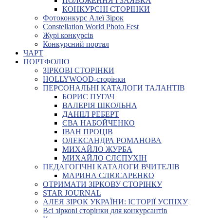
ПОЛОЖЕННЯ І ЗАЯВКА
КОНКУРСНІ СТОРІНКИ
Фотоконкурс Алеї Зірок
Constellation World Photo Fest
Журі конкурсів
Конкурсний портал
ЧАРТ
ПОРТФОЛІО
ЗІРКОВІ СТОРІНКИ
HOLLYWOOD-сторінки
ПЕРСОНАЛЬНІ КАТАЛОГИ ТАЛАНТІВ
БОРИС ПУГАЧ
ВАЛЕРІЯ ШКОЛЬНА
ДАНІІЛ РЕБЕРТ
ЄВА НАБОЙЧЕНКО
ІВАН ПРОЦІВ
ОЛЕКСАНДРА РОМАНОВА
МИХАЙЛО ЖУРБА
МИХАЙЛО СЛЄПУХІН
ПЕДАГОГІЧНІ КАТАЛОГИ ВЧИТЕЛІВ
МАРИНА СЛЮСАРЕНКО
ОТРИМАТИ ЗІРКОВУ СТОРІНКУ
STAR JOURNAL
АЛЕЯ ЗІРОК УКРАЇНИ: ІСТОРІЇ УСПІХУ
Всі зіркові сторінки для конкурсантів