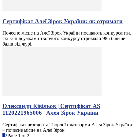
Сертифікат Алеї Зірок України: як отримати
Почесне місце на Алеї Зірок України посідають конкурсанти,
які за підсумками творчого конкурсу отримали 98 і більше
балів від журі.
Олександр Ківільов | Сертифікат AS
1120221965006 | Алея Зірок України
Сертифікат резидента Творчої платформи Алея Зірок України
– почесне місце на Алеї Зірок
1
2
Page 1 of 2