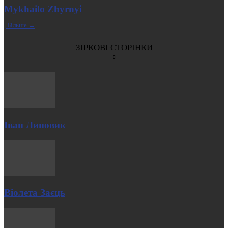
Mykhailo Zhyrnyi
| Більше →
ЗІРКОВІ СТОРІНКИ
Іван Липовик
Віолета Заєць