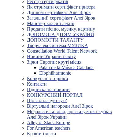
Реєстр сертифікатів
Як отримати сертифікат призера
Диплом-сертифікат Алеї Зірок
Загальний сертифікат Алеї Зірок
Майстер-класи і лекції
Продати пісню, музику, картину
ДОПОМОГА ДІТЯМ УКРАЇНИ
ДОПОМОГТИ ТАЛАНТУ
Творча екосистема МУЗИКА
Constellation World Talent Network
Новини України і світу
Зірки Європи: круті місця
Palau de la Música Catalana
Elbphilharmonie
Конкурсні сторінки
Контакти
Підписка на новини
КОНКУРСНИЙ ПОРТАЛ
Що я оплачую тут?
Віртуальні нагороди Алеї Зірок
Медалісти та володарі статуеток і кубків
Алеї Зірок України
Alley of Stars: Europe
For American teachers
Країни і міста