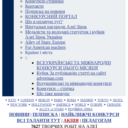
Конкурсні сторінки
Контакти
Підписка на новини
КОНКУРСНИЙ ПОРТАЛ
Що я оплачую тут?
Віртуальні нагороди Алеї Зірок
Медалісти та володарі статуеток і кубків
Алеї Зірок України
Alley of Stars: Europe
For American teachers
Країни і міста
::
ВСЕУКРАЇНСЬКІ ТА МІЖНАРОДНІ
КОНКУРСИ ЦЬОГО МІСЯЦЯ
Кубок За публікацію статті на сайті
adverman.com
Всеукраїнські та міжнародні конкурси
Конкурси – стрічка
Що таке конкурс
✦
KYIV
✦
LONDON
✦
BERLIN
✦
PARIS
✦
ROMA
✦
MADRID
✦
TOKYO
✦
SEOUL
✦
NEW YORK
✦
HOLLYWOOD
✦
AMERICA
✦
WORLD
✦
EUROPE
✦
UKRAINE
✦
ALLEY of STARS
✦
РІЗДВЯНА ЗІРКА
НОВИНИ
|
ПІДПИСКА
|
НАЙБЛИЖЧІ КОНКУРСИ
ВСІ ТАЛАНТИ ТУТ
|
АКЦІЯ
|
ПЕДАГОГАМ
7627
ТВОРЧИХ РОБІТ НА АЛЕЇ