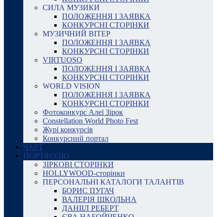
СИЛА МУЗИКИ
ПОЛОЖЕННЯ І ЗАЯВКА
КОНКУРСНІ СТОРІНКИ
МУЗИЧНИЙ ВІТЕР
ПОЛОЖЕННЯ І ЗАЯВКА
КОНКУРСНІ СТОРІНКИ
VIRTUOSO
ПОЛОЖЕННЯ І ЗАЯВКА
КОНКУРСНІ СТОРІНКИ
WORLD VISION
ПОЛОЖЕННЯ І ЗАЯВКА
КОНКУРСНІ СТОРІНКИ
Фотоконкурс Алеї Зірок
Constellation World Photo Fest
Журі конкурсів
Конкурсний портал
ЧАРТ
ПОРТФОЛІО
ЗІРКОВІ СТОРІНКИ
HOLLYWOOD-сторінки
ПЕРСОНАЛЬНІ КАТАЛОГИ ТАЛАНТІВ
БОРИС ПУГАЧ
ВАЛЕРІЯ ШКОЛЬНА
ДАНІІЛ РЕБЕРТ
ЄВА НАБОЙЧЕНКО