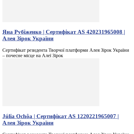
Яна Рубіженко | Сертифікат AS 420231965008 |
Алея Зірок України
Сертифікат резидента Творчої платформи Алея Зірок України
– почесне місце на Алеї Зірок
Júlia Ochôa | Сертифікат AS 1220221965007 |
Алея Зірок України