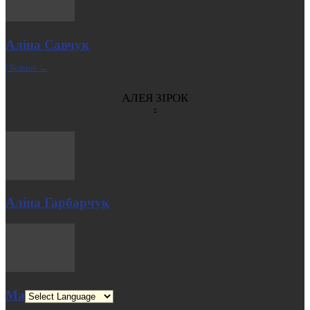
Аліна Савчук
| Більше →
АЛЕЯ ЗІРОК
Аліна Гарбарчук
Марко Колодій