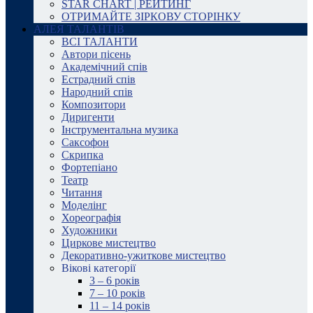
STAR CHART | РЕЙТИНГ
ОТРИМАЙТЕ ЗІРКОВУ СТОРІНКУ
АЛЕЯ ТАЛАНТІВ
ВСІ ТАЛАНТИ
Автори пісень
Академічний спів
Естрадний спів
Народний спів
Композитори
Диригенти
Інструментальна музика
Саксофон
Скрипка
Фортепіано
Театр
Читання
Моделінг
Хореографія
Художники
Циркове мистецтво
Декоративно-ужиткове мистецтво
Вікові категорії
3 – 6 років
7 – 10 років
11 – 14 років