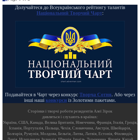
Долучайтеся до Всеукраїнського рейтингу талантів
Національний Творчий Чарт
:
Подавайтеся в Чарт через конкурс
Творча Сотня
. Або через
інші наші
конкурси
із Золотими пакетами.
Cторінки і творчі роботи резидентів Алеї Зірок
дивляться і слухають в країнах:
Україна, США, Канада, Велика Британія, Німеччина, Франція, Італія, Греція,
Іспанія, Португалія, Польща, Чехія, Словаччина, Австрія, Швейцарія,
Болгарія, Румунія, Молдова, Бельгія, Литва, Латвія, Естонія, Фінляндія,
Данія, Нідерланди, Ірландія, Швеція, Ізраїль, Туреччина, Японія, Китай