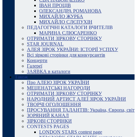
ІВАН ПРОЦІВ
ОЛЕКСАНДРА РОМАНОВА
МИХАЙЛО ЖУРБА
МИХАЙЛО СЛЄПУХІН
ПЕДАГОГІЧНІ КАТАЛОГИ ВЧИТЕЛІВ
МАРИНА СЛЮСАРЕНКО
ОТРИМАТИ ЗІРКОВУ СТОРІНКУ
STAR JOURNAL
АЛЕЯ ЗІРОК УКРАЇНИ: ІСТОРІЇ УСПІХУ
Всі зіркові сторінки для конкурсантів
Концерти
Галереї
ЗАЯВКА в каталоги
Також
Про АЛЕЮ ЗІРОК УКРАЇНИ
МЕЦЕНАТСЬКІ НАГОРОДИ
ОТРИМАТИ ЗІРКОВУ СТОРІНКУ
НАРОДНИЙ АРТИСТ АЛЕЇ ЗІРОК УКРАЇНИ
ТВОРЧІ ОГОЛОШЕННЯ
ПРОСУВАННЯ ТАЛАНТІВ: Україна, Європа, світ
ЗОРЯНИЙ КАНАЛ
ЗІРКОВІ СТОРІНКИ
CONTESTS PAGES
LONDON STARS contest page