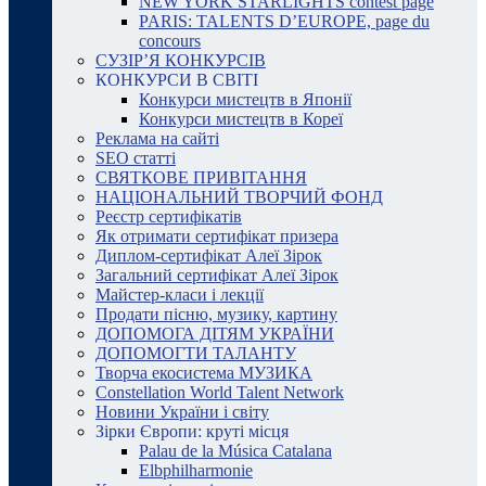
NEW YORK STARLIGHTS contest page
PARIS: TALENTS D’EUROPE, page du
concours
СУЗІР’Я КОНКУРСІВ
КОНКУРСИ В СВІТІ
Конкурси мистецтв в Японії
Конкурси мистецтв в Кореї
Реклама на сайті
SEO статті
СВЯТКОВЕ ПРИВІТАННЯ
НАЦІОНАЛЬНИЙ ТВОРЧИЙ ФОНД
Реєстр сертифікатів
Як отримати сертифікат призера
Диплом-сертифікат Алеї Зірок
Загальний сертифікат Алеї Зірок
Майстер-класи і лекції
Продати пісню, музику, картину
ДОПОМОГА ДІТЯМ УКРАЇНИ
ДОПОМОГТИ ТАЛАНТУ
Творча екосистема МУЗИКА
Constellation World Talent Network
Новини України і світу
Зірки Європи: круті місця
Palau de la Música Catalana
Elbphilharmonie