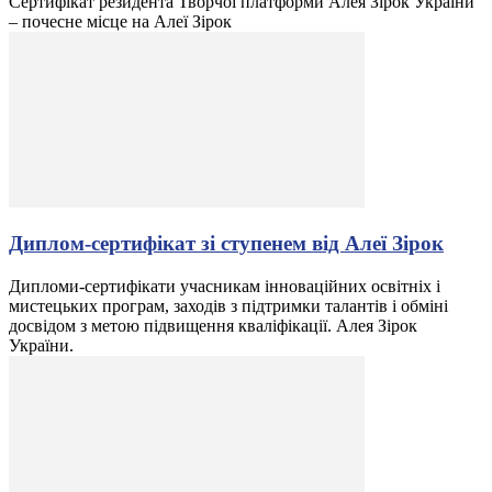
Сертифікат резидента Творчої платформи Алея Зірок України
– почесне місце на Алеї Зірок
Диплом-сертифікат зі ступенем від Алеї Зірок
Дипломи-сертифікати учасникам інноваційних освітніх і
мистецьких програм, заходів з підтримки талантів і обміні
досвідом з метою підвищення кваліфікації. Алея Зірок
України.