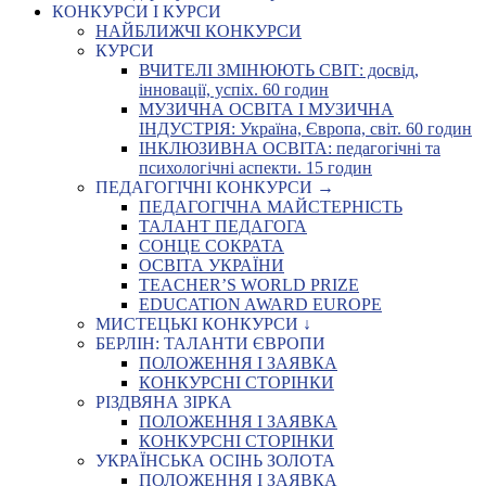
КОНКУРСИ І КУРСИ
НАЙБЛИЖЧІ КОНКУРСИ
КУРСИ
ВЧИТЕЛІ ЗМІНЮЮТЬ СВІТ: досвід,
інновації, успіх. 60 годин
МУЗИЧНА ОСВІТА І МУЗИЧНА
ІНДУСТРІЯ: Україна, Європа, світ. 60 годин
ІНКЛЮЗИВНА ОСВІТА: педагогічні та
психологічні аспекти. 15 годин
ПЕДАГОГІЧНІ КОНКУРСИ →
ПЕДАГОГІЧНА МАЙСТЕРНІСТЬ
ТАЛАНТ ПЕДАГОГА
СОНЦЕ СОКРАТА
ОСВІТА УКРАЇНИ
TEACHER’S WORLD PRIZE
EDUCATION AWARD EUROPE
МИСТЕЦЬКІ КОНКУРСИ ↓
БЕРЛІН: ТАЛАНТИ ЄВРОПИ
ПОЛОЖЕННЯ І ЗАЯВКА
КОНКУРСНІ СТОРІНКИ
РІЗДВЯНА ЗІРКА
ПОЛОЖЕННЯ І ЗАЯВКА
КОНКУРСНІ СТОРІНКИ
УКРАЇНСЬКА ОСІНЬ ЗОЛОТА
ПОЛОЖЕННЯ І ЗАЯВКА