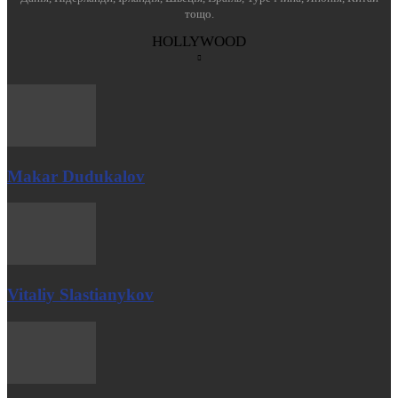
тощо.
HOLLYWOOD
Makar Dudukalov
Vitaliy Slastianykov