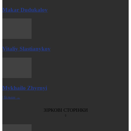
Makar Dudukalov
Vitaliy Slastianykov
Mykhailo Zhyrnyi
| Більше →
ЗІРКОВІ СТОРІНКИ