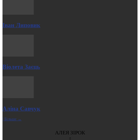
Іван Липовик
Віолета Заєць
Аліна Савчук
| Більше →
АЛЕЯ ЗІРОК