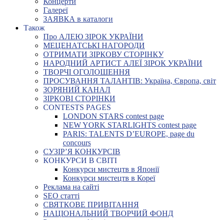
Концерти
Галереї
ЗАЯВКА в каталоги
Також
Про АЛЕЮ ЗІРОК УКРАЇНИ
МЕЦЕНАТСЬКІ НАГОРОДИ
ОТРИМАТИ ЗІРКОВУ СТОРІНКУ
НАРОДНИЙ АРТИСТ АЛЕЇ ЗІРОК УКРАЇНИ
ТВОРЧІ ОГОЛОШЕННЯ
ПРОСУВАННЯ ТАЛАНТІВ: Україна, Європа, світ
ЗОРЯНИЙ КАНАЛ
ЗІРКОВІ СТОРІНКИ
CONTESTS PAGES
LONDON STARS contest page
NEW YORK STARLIGHTS contest page
PARIS: TALENTS D’EUROPE, page du
concours
СУЗІР’Я КОНКУРСІВ
КОНКУРСИ В СВІТІ
Конкурси мистецтв в Японії
Конкурси мистецтв в Кореї
Реклама на сайті
SEO статті
СВЯТКОВЕ ПРИВІТАННЯ
НАЦІОНАЛЬНИЙ ТВОРЧИЙ ФОНД