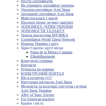
Реєстр сертифікатів
Як отримати сертифікат призера
Диплом-сертифікат Алеї Зірок
Загальний сертифікат Алеї Зірок
Майстер-класи і лекції
Продати пісню, музику, картину
ДОПОМОГА ДІТЯМ УКРАЇНИ
ДОПОМОГТИ ТАЛАНТУ
Творча екосистема МУЗИКА
Constellation World Talent Network
Новини України і світу
Зірки Європи: круті місця
Palau de la Música Catalana
Elbphilharmonie
Конкурсні сторінки
Контакти
Підписка на новини
КОНКУРСНИЙ ПОРТАЛ
Що я оплачую тут?
Віртуальні нагороди Алеї Зірок
Медалісти та володарі статуеток і кубків
Алеї Зірок України
Alley of Stars: Europe
For American teachers
Країни і міста