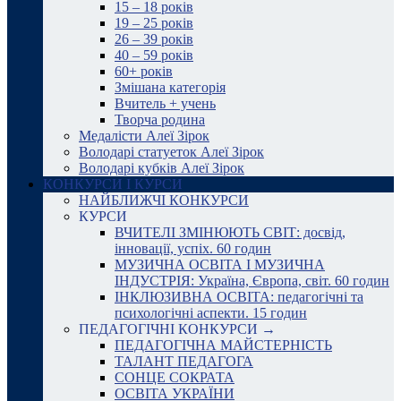
15 – 18 років
19 – 25 років
26 – 39 років
40 – 59 років
60+ років
Змішана категорія
Вчитель + учень
Творча родина
Медалісти Алеї Зірок
Володарі статуеток Алеї Зірок
Володарі кубків Алеї Зірок
КОНКУРСИ І КУРСИ
НАЙБЛИЖЧІ КОНКУРСИ
КУРСИ
ВЧИТЕЛІ ЗМІНЮЮТЬ СВІТ: досвід,
інновації, успіх. 60 годин
МУЗИЧНА ОСВІТА І МУЗИЧНА
ІНДУСТРІЯ: Україна, Європа, світ. 60 годин
ІНКЛЮЗИВНА ОСВІТА: педагогічні та
психологічні аспекти. 15 годин
ПЕДАГОГІЧНІ КОНКУРСИ →
ПЕДАГОГІЧНА МАЙСТЕРНІСТЬ
ТАЛАНТ ПЕДАГОГА
СОНЦЕ СОКРАТА
ОСВІТА УКРАЇНИ