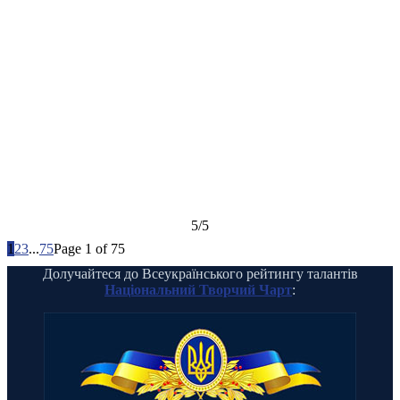
5/5
1
2
3
...
75
Page 1 of 75
Долучайтеся до Всеукраїнського рейтингу талантів
Національний Творчий Чарт
: