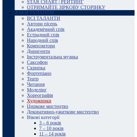
STAR CHART | РЕЙТИНГ
ОТРИМАЙТЕ ЗІРКОВУ СТОРІНКУ
АЛЕЯ ТАЛАНТІВ
ВСІ ТАЛАНТИ
Автори пісень
Академічний спів
Естрадний спів
Народний спів
Композитори
Диригенти
Інструментальна музика
Саксофон
Скрипка
Фортепіано
Театр
Читання
Моделінг
Хореографія
Художники
Циркове мистецтво
Декоративно-ужиткове мистецтво
Вікові категорії
3 – 6 років
7 – 10 років
11 – 14 років