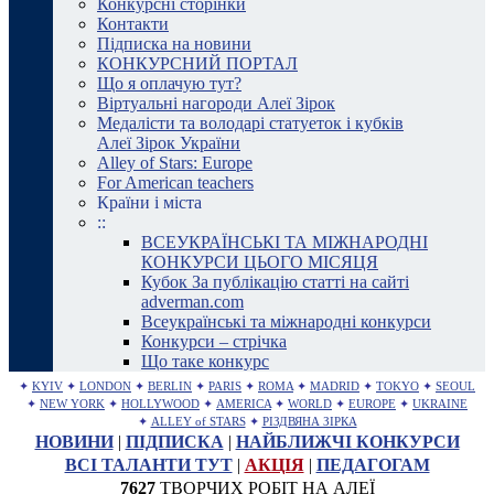
Конкурсні сторінки
Контакти
Підписка на новини
КОНКУРСНИЙ ПОРТАЛ
Що я оплачую тут?
Віртуальні нагороди Алеї Зірок
Медалісти та володарі статуеток і кубків
Алеї Зірок України
Alley of Stars: Europe
For American teachers
Країни і міста
::
ВСЕУКРАЇНСЬКІ ТА МІЖНАРОДНІ
КОНКУРСИ ЦЬОГО МІСЯЦЯ
Кубок За публікацію статті на сайті
adverman.com
Всеукраїнські та міжнародні конкурси
Конкурси – стрічка
Що таке конкурс
✦
KYIV
✦
LONDON
✦
BERLIN
✦
PARIS
✦
ROMA
✦
MADRID
✦
TOKYO
✦
SEOUL
✦
NEW YORK
✦
HOLLYWOOD
✦
AMERICA
✦
WORLD
✦
EUROPE
✦
UKRAINE
✦
ALLEY of STARS
✦
РІЗДВЯНА ЗІРКА
НОВИНИ
|
ПІДПИСКА
|
НАЙБЛИЖЧІ КОНКУРСИ
ВСІ ТАЛАНТИ ТУТ
|
АКЦІЯ
|
ПЕДАГОГАМ
7627
ТВОРЧИХ РОБІТ НА АЛЕЇ