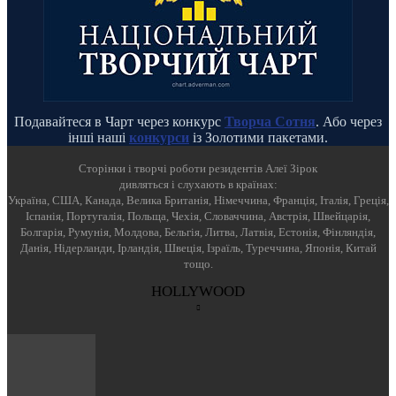
Подавайтеся в Чарт через конкурс
Творча Сотня
. Або через
інші наші
конкурси
із Золотими пакетами.
Cторінки і творчі роботи резидентів Алеї Зірок
дивляться і слухають в країнах:
Україна, США, Канада, Велика Британія, Німеччина, Франція, Італія, Греція,
Іспанія, Португалія, Польща, Чехія, Словаччина, Австрія, Швейцарія,
Болгарія, Румунія, Молдова, Бельгія, Литва, Латвія, Естонія, Фінляндія,
Данія, Нідерланди, Ірландія, Швеція, Ізраїль, Туреччина, Японія, Китай
тощо.
HOLLYWOOD