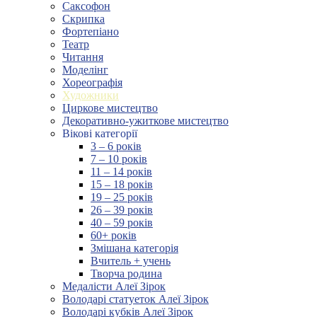
Саксофон
Скрипка
Фортепіано
Театр
Читання
Моделінг
Хореографія
Художники
Циркове мистецтво
Декоративно-ужиткове мистецтво
Вікові категорії
3 – 6 років
7 – 10 років
11 – 14 років
15 – 18 років
19 – 25 років
26 – 39 років
40 – 59 років
60+ років
Змішана категорія
Вчитель + учень
Творча родина
Медалісти Алеї Зірок
Володарі статуеток Алеї Зірок
Володарі кубків Алеї Зірок