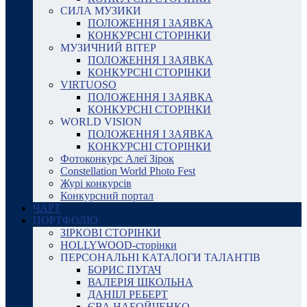
СИЛА МУЗИКИ
ПОЛОЖЕННЯ І ЗАЯВКА
КОНКУРСНІ СТОРІНКИ
МУЗИЧНИЙ ВІТЕР
ПОЛОЖЕННЯ І ЗАЯВКА
КОНКУРСНІ СТОРІНКИ
VIRTUOSO
ПОЛОЖЕННЯ І ЗАЯВКА
КОНКУРСНІ СТОРІНКИ
WORLD VISION
ПОЛОЖЕННЯ І ЗАЯВКА
КОНКУРСНІ СТОРІНКИ
Фотоконкурс Алеї Зірок
Constellation World Photo Fest
Журі конкурсів
Конкурсний портал
ЧАРТ
ПОРТФОЛІО
ЗІРКОВІ СТОРІНКИ
HOLLYWOOD-сторінки
ПЕРСОНАЛЬНІ КАТАЛОГИ ТАЛАНТІВ
БОРИС ПУГАЧ
ВАЛЕРІЯ ШКОЛЬНА
ДАНІІЛ РЕБЕРТ
ЄВА НАБОЙЧЕНКО