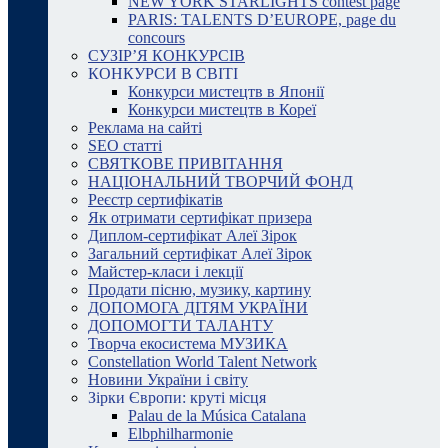
NEW YORK STARLIGHTS contest page
PARIS: TALENTS D’EUROPE, page du
concours
СУЗІР’Я КОНКУРСІВ
КОНКУРСИ В СВІТІ
Конкурси мистецтв в Японії
Конкурси мистецтв в Кореї
Реклама на сайті
SEO статті
СВЯТКОВЕ ПРИВІТАННЯ
НАЦІОНАЛЬНИЙ ТВОРЧИЙ ФОНД
Реєстр сертифікатів
Як отримати сертифікат призера
Диплом-сертифікат Алеї Зірок
Загальний сертифікат Алеї Зірок
Майстер-класи і лекції
Продати пісню, музику, картину
ДОПОМОГА ДІТЯМ УКРАЇНИ
ДОПОМОГТИ ТАЛАНТУ
Творча екосистема МУЗИКА
Constellation World Talent Network
Новини України і світу
Зірки Європи: круті місця
Palau de la Música Catalana
Elbphilharmonie