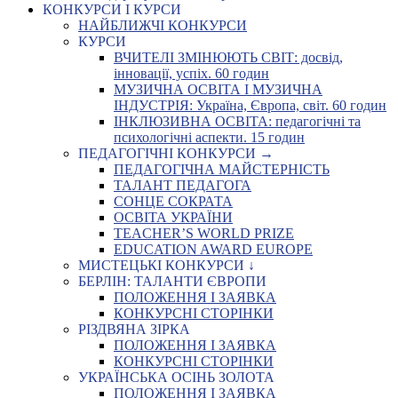
КОНКУРСИ І КУРСИ
НАЙБЛИЖЧІ КОНКУРСИ
КУРСИ
ВЧИТЕЛІ ЗМІНЮЮТЬ СВІТ: досвід,
інновації, успіх. 60 годин
МУЗИЧНА ОСВІТА І МУЗИЧНА
ІНДУСТРІЯ: Україна, Європа, світ. 60 годин
ІНКЛЮЗИВНА ОСВІТА: педагогічні та
психологічні аспекти. 15 годин
ПЕДАГОГІЧНІ КОНКУРСИ →
ПЕДАГОГІЧНА МАЙСТЕРНІСТЬ
ТАЛАНТ ПЕДАГОГА
СОНЦЕ СОКРАТА
ОСВІТА УКРАЇНИ
TEACHER’S WORLD PRIZE
EDUCATION AWARD EUROPE
МИСТЕЦЬКІ КОНКУРСИ ↓
БЕРЛІН: ТАЛАНТИ ЄВРОПИ
ПОЛОЖЕННЯ І ЗАЯВКА
КОНКУРСНІ СТОРІНКИ
РІЗДВЯНА ЗІРКА
ПОЛОЖЕННЯ І ЗАЯВКА
КОНКУРСНІ СТОРІНКИ
УКРАЇНСЬКА ОСІНЬ ЗОЛОТА
ПОЛОЖЕННЯ І ЗАЯВКА