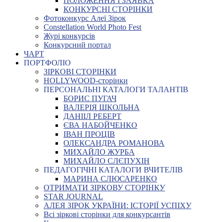
ПОЛОЖЕННЯ І ЗАЯВКА
КОНКУРСНІ СТОРІНКИ
Фотоконкурс Алеї Зірок
Constellation World Photo Fest
Журі конкурсів
Конкурсний портал
ЧАРТ
ПОРТФОЛІО
ЗІРКОВІ СТОРІНКИ
HOLLYWOOD-сторінки
ПЕРСОНАЛЬНІ КАТАЛОГИ ТАЛАНТІВ
БОРИС ПУГАЧ
ВАЛЕРІЯ ШКОЛЬНА
ДАНІІЛ РЕБЕРТ
ЄВА НАБОЙЧЕНКО
ІВАН ПРОЦІВ
ОЛЕКСАНДРА РОМАНОВА
МИХАЙЛО ЖУРБА
МИХАЙЛО СЛЄПУХІН
ПЕДАГОГІЧНІ КАТАЛОГИ ВЧИТЕЛІВ
МАРИНА СЛЮСАРЕНКО
ОТРИМАТИ ЗІРКОВУ СТОРІНКУ
STAR JOURNAL
АЛЕЯ ЗІРОК УКРАЇНИ: ІСТОРІЇ УСПІХУ
Всі зіркові сторінки для конкурсантів