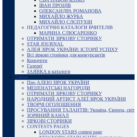
ІВАН ПРОЦІВ
ОЛЕКСАНДРА РОМАНОВА
МИХАЙЛО ЖУРБА
МИХАЙЛО СЛЄПУХІН
ПЕДАГОГІЧНІ КАТАЛОГИ ВЧИТЕЛІВ
МАРИНА СЛЮСАРЕНКО
ОТРИМАТИ ЗІРКОВУ СТОРІНКУ
STAR JOURNAL
АЛЕЯ ЗІРОК УКРАЇНИ: ІСТОРІЇ УСПІХУ
Всі зіркові сторінки для конкурсантів
Концерти
Галереї
ЗАЯВКА в каталоги
Також
Про АЛЕЮ ЗІРОК УКРАЇНИ
МЕЦЕНАТСЬКІ НАГОРОДИ
ОТРИМАТИ ЗІРКОВУ СТОРІНКУ
НАРОДНИЙ АРТИСТ АЛЕЇ ЗІРОК УКРАЇНИ
ТВОРЧІ ОГОЛОШЕННЯ
ПРОСУВАННЯ ТАЛАНТІВ: Україна, Європа, світ
ЗОРЯНИЙ КАНАЛ
ЗІРКОВІ СТОРІНКИ
CONTESTS PAGES
LONDON STARS contest page