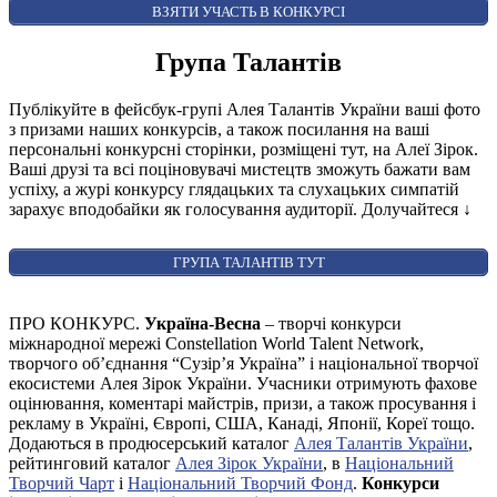
AUDIENCE AWARD
ВЗЯТИ УЧАСТЬ В КОНКУРСІ
Група Талантів
Публікуйте в фейсбук-групі Алея Талантів України ваші фото
з призами наших конкурсів, а також посилання на ваші
персональні конкурсні сторінки, розміщені тут, на Алеї Зірок.
Ваші друзі та всі поціновувачі мистецтв зможуть бажати вам
успіху, а журі конкурсу глядацьких та слухацьких симпатій
зарахує вподобайки як голосування аудиторії. Долучайтеся
↓
ГРУПА ТАЛАНТІВ ТУТ
ПРО КОНКУРС.
Україна-Весна
– творчі конкурси
міжнародної мережі Constellation World Talent Network,
творчого об’єднання “Сузір’я Україна” і національної творчої
екосистеми Алея Зірок України. Учасники отримують фахове
оцінювання, коментарі майстрів, призи, а також просування і
рекламу в Україні, Європі, США, Канаді, Японії, Кореї тощо.
Додаються в продюсерський каталог
Алея Талантів України
,
рейтинговий каталог
Алея Зірок України
, в
Національний
Творчий Чарт
і
Національний Творчий Фонд
.
Конкурси