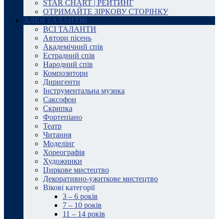
STAR CHART | РЕЙТИНГ
ОТРИМАЙТЕ ЗІРКОВУ СТОРІНКУ
АЛЕЯ ТАЛАНТІВ
ВСІ ТАЛАНТИ
Автори пісень
Академічний спів
Естрадний спів
Народний спів
Композитори
Диригенти
Інструментальна музика
Саксофон
Скрипка
Фортепіано
Театр
Читання
Моделінг
Хореографія
Художники
Циркове мистецтво
Декоративно-ужиткове мистецтво
Вікові категорії
3 – 6 років
7 – 10 років
11 – 14 років