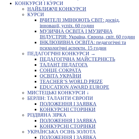
КОНКУРСИ І КУРСИ
НАЙБЛИЖЧІ КОНКУРСИ
КУРСИ
ВЧИТЕЛІ ЗМІНЮЮТЬ СВІТ: досвід,
інновації, успіх. 60 годин
МУЗИЧНА ОСВІТА І МУЗИЧНА
ІНДУСТРІЯ: Україна, Європа, світ. 60 годин
ІНКЛЮЗИВНА ОСВІТА: педагогічні та
психологічні аспекти. 15 годин
ПЕДАГОГІЧНІ КОНКУРСИ →
ПЕДАГОГІЧНА МАЙСТЕРНІСТЬ
ТАЛАНТ ПЕДАГОГА
СОНЦЕ СОКРАТА
ОСВІТА УКРАЇНИ
TEACHER’S WORLD PRIZE
EDUCATION AWARD EUROPE
МИСТЕЦЬКІ КОНКУРСИ ↓
БЕРЛІН: ТАЛАНТИ ЄВРОПИ
ПОЛОЖЕННЯ І ЗАЯВКА
КОНКУРСНІ СТОРІНКИ
РІЗДВЯНА ЗІРКА
ПОЛОЖЕННЯ І ЗАЯВКА
КОНКУРСНІ СТОРІНКИ
УКРАЇНСЬКА ОСІНЬ ЗОЛОТА
ПОЛОЖЕННЯ І ЗАЯВКА