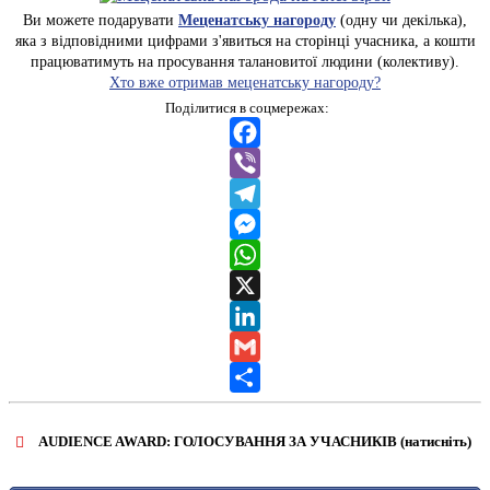
Ви можете подарувати
Меценатську нагороду
(одну чи декілька),
яка з відповідними цифрами з'явиться на сторінці учасника, а кошти
працюватимуть на просування талановитої людини (колективу).
Хто вже отримав меценатську нагороду?
Поділитися в соцмережах:
Facebook
Viber
Telegram
Messenger
WhatsApp
X
LinkedIn
Gmail
Share
AUDIENCE AWARD: ГОЛОСУВАННЯ ЗА УЧАСНИКІВ (натисніть)
ВІДКРИТИ ФОРМУ ДЛЯ ГОЛОСУВАННЯ