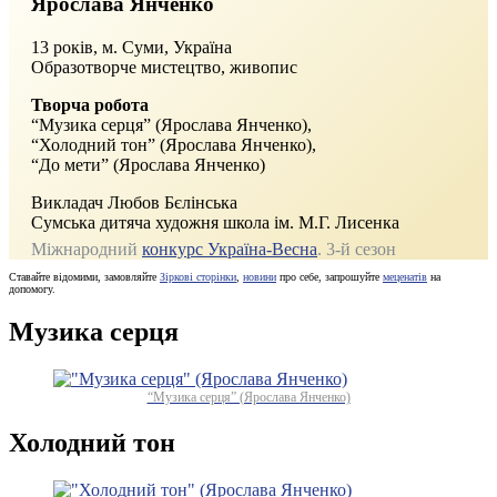
Ярослава Янченко
13 років, м. Суми, Україна
Образотворче мистецтво, живопис
Творча робота
“Музика серця” (Ярослава Янченко),
“Холодний тон” (Ярослава Янченко),
“До мети” (Ярослава Янченко)
Викладач Любов Бєлінська
Сумська дитяча художня школа ім. М.Г. Лисенка
Міжнародний
конкурс Україна-Весна
. 3‑й сезон
Ставайте відомими, замовляйте
Зіркові сторінки
,
новини
про себе, запрошуйте
меценатів
на
допомогу.
Музика серця
“Музика серця” (Ярослава Янченко)
Холодний тон