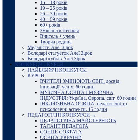
15 – 18 років
19 – 25 років
26 – 39 років
40 – 59 років
60+ років
Змішана категорія
Вчитель + учень
Творча родина
Медалісти Алеї Зірок
Володарі статуеток Алеї Зірок
Володарі кубків Алеї Зірок
КОНКУРСИ І КУРСИ
НАЙБЛИЖЧІ КОНКУРСИ
КУРСИ
ВЧИТЕЛІ ЗМІНЮЮТЬ СВІТ: досвід,
інновації, успіх. 60 годин
МУЗИЧНА ОСВІТА І МУЗИЧНА
ІНДУСТРІЯ: Україна, Європа, світ. 60 годин
ІНКЛЮЗИВНА ОСВІТА: педагогічні та
психологічні аспекти. 15 годин
ПЕДАГОГІЧНІ КОНКУРСИ →
ПЕДАГОГІЧНА МАЙСТЕРНІСТЬ
ТАЛАНТ ПЕДАГОГА
СОНЦЕ СОКРАТА
ОСВІТА УКРАЇНИ