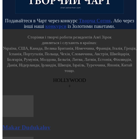
Подавайтеся в Чарт через конкурс
Творча Сотня
. Або через
інші наші
конкурси
із Золотими пакетами.
Cторінки і творчі роботи резидентів Алеї Зірок
дивляться і слухають в країнах:
Україна, США, Канада, Велика Британія, Німеччина, Франція, Італія, Греція,
Іспанія, Португалія, Польща, Чехія, Словаччина, Австрія, Швейцарія,
Болгарія, Румунія, Молдова, Бельгія, Литва, Латвія, Естонія, Фінляндія,
Данія, Нідерланди, Ірландія, Швеція, Ізраїль, Туреччина, Японія, Китай
тощо.
HOLLYWOOD
Makar Dudukalov