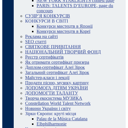
NEW YORK STARLIGHTS contest page
PARIS: TALENTS D’EUROPE, page du
concours
СУЗІР’Я КОНКУРСІВ
КОНКУРСИ В СВІТІ
Конкурси мистецтв в Японії
Конкурси мистецтв в Кореї
Реклама на сайті
SEO статті
СВЯТКОВЕ ПРИВІТАННЯ
НАЦІОНАЛЬНИЙ ТВОРЧИЙ ФОНД
Реєстр сертифікатів
Як отримати сертифікат призера
Диплом-сертифікат Алеї Зірок
Загальний сертифікат Алеї Зірок
Майстер-класи і лекції
Продати пісню, музику, картину
ДОПОМОГА ДІТЯМ УКРАЇНИ
ДОПОМОГТИ ТАЛАНТУ
Творча екосистема МУЗИКА
Constellation World Talent Network
Новини України і світу
Зірки Європи: круті місця
Palau de la Música Catalana
Elbphilharmonie