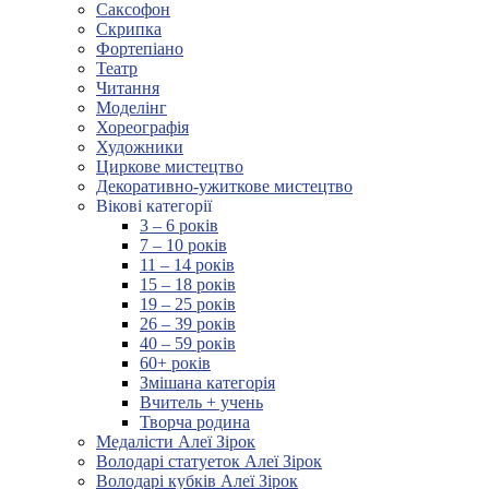
Саксофон
Скрипка
Фортепіано
Театр
Читання
Моделінг
Хореографія
Художники
Циркове мистецтво
Декоративно-ужиткове мистецтво
Вікові категорії
3 – 6 років
7 – 10 років
11 – 14 років
15 – 18 років
19 – 25 років
26 – 39 років
40 – 59 років
60+ років
Змішана категорія
Вчитель + учень
Творча родина
Медалісти Алеї Зірок
Володарі статуеток Алеї Зірок
Володарі кубків Алеї Зірок