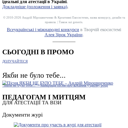
ідеальні для атестації в Україні
.
Докладніше (положення і заявка)
.
© 2010-2026 Андрій Мірошниченко & Креативні Екосистеми, назва конкурсу, дизайн та
правила. | Також sui generis.
Всеукраїнські і міжнародні конкурси
в Творчій екосистемі
Алея Зірок України
.
__________
СЬОГОДНІ В ПРОМО
ДОЛУЧАЙТЕСЯ
Якби не було тебе...
"Якби не було тебе..." – найкраща пісня про кохання у цьому році
ПЕДАГОГАМ І МИТЦЯМ
ДЛЯ АТЕСТАЦІЇ ТА ВІЗИ
Документи журі