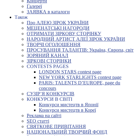
Концерти
Галереї
ЗАЯВКА в каталоги
Також
Про АЛЕЮ ЗІРОК УКРАЇНИ
МЕЦЕНАТСЬКІ НАГОРОДИ
ОТРИМАТИ ЗІРКОВУ СТОРІНКУ
НАРОДНИЙ АРТИСТ АЛЕЇ ЗІРОК УКРАЇНИ
ТВОРЧІ ОГОЛОШЕННЯ
ПРОСУВАННЯ ТАЛАНТІВ: Україна, Європа, світ
ЗОРЯНИЙ КАНАЛ
ЗІРКОВІ СТОРІНКИ
CONTESTS PAGES
LONDON STARS contest page
NEW YORK STARLIGHTS contest page
PARIS: TALENTS D’EUROPE, page du
concours
СУЗІР’Я КОНКУРСІВ
КОНКУРСИ В СВІТІ
Конкурси мистецтв в Японії
Конкурси мистецтв в Кореї
Реклама на сайті
SEO статті
СВЯТКОВЕ ПРИВІТАННЯ
НАЦІОНАЛЬНИЙ ТВОРЧИЙ ФОНД