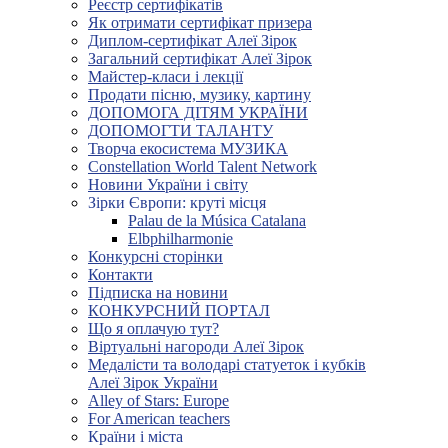
Реєстр сертифікатів
Як отримати сертифікат призера
Диплом-сертифікат Алеї Зірок
Загальний сертифікат Алеї Зірок
Майстер-класи і лекції
Продати пісню, музику, картину
ДОПОМОГА ДІТЯМ УКРАЇНИ
ДОПОМОГТИ ТАЛАНТУ
Творча екосистема МУЗИКА
Constellation World Talent Network
Новини України і світу
Зірки Європи: круті місця
Palau de la Música Catalana
Elbphilharmonie
Конкурсні сторінки
Контакти
Підписка на новини
КОНКУРСНИЙ ПОРТАЛ
Що я оплачую тут?
Віртуальні нагороди Алеї Зірок
Медалісти та володарі статуеток і кубків
Алеї Зірок України
Alley of Stars: Europe
For American teachers
Країни і міста