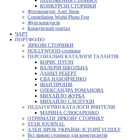
ПОЛОЖЕННЯ І ЗАЯВКА
КОНКУРСНІ СТОРІНКИ
Фотоконкурс Алеї Зірок
Constellation World Photo Fest
Журі конкурсів
Конкурсний портал
ЧАРТ
ПОРТФОЛІО
ЗІРКОВІ СТОРІНКИ
HOLLYWOOD-сторінки
ПЕРСОНАЛЬНІ КАТАЛОГИ ТАЛАНТІВ
БОРИС ПУГАЧ
ВАЛЕРІЯ ШКОЛЬНА
ДАНІІЛ РЕБЕРТ
ЄВА НАБОЙЧЕНКО
ІВАН ПРОЦІВ
ОЛЕКСАНДРА РОМАНОВА
МИХАЙЛО ЖУРБА
МИХАЙЛО СЛЄПУХІН
ПЕДАГОГІЧНІ КАТАЛОГИ ВЧИТЕЛІВ
МАРИНА СЛЮСАРЕНКО
ОТРИМАТИ ЗІРКОВУ СТОРІНКУ
STAR JOURNAL
АЛЕЯ ЗІРОК УКРАЇНИ: ІСТОРІЇ УСПІХУ
Всі зіркові сторінки для конкурсантів