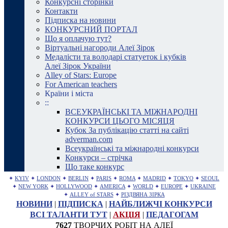
Конкурсні сторінки
Контакти
Підписка на новини
КОНКУРСНИЙ ПОРТАЛ
Що я оплачую тут?
Віртуальні нагороди Алеї Зірок
Медалісти та володарі статуеток і кубків
Алеї Зірок України
Alley of Stars: Europe
For American teachers
Країни і міста
::
ВСЕУКРАЇНСЬКІ ТА МІЖНАРОДНІ
КОНКУРСИ ЦЬОГО МІСЯЦЯ
Кубок За публікацію статті на сайті
adverman.com
Всеукраїнські та міжнародні конкурси
Конкурси – стрічка
Що таке конкурс
✦
KYIV
✦
LONDON
✦
BERLIN
✦
PARIS
✦
ROMA
✦
MADRID
✦
TOKYO
✦
SEOUL
✦
NEW YORK
✦
HOLLYWOOD
✦
AMERICA
✦
WORLD
✦
EUROPE
✦
UKRAINE
✦
ALLEY of STARS
✦
РІЗДВЯНА ЗІРКА
НОВИНИ
|
ПІДПИСКА
|
НАЙБЛИЖЧІ КОНКУРСИ
ВСІ ТАЛАНТИ ТУТ
|
АКЦІЯ
|
ПЕДАГОГАМ
7627
ТВОРЧИХ РОБІТ НА АЛЕЇ