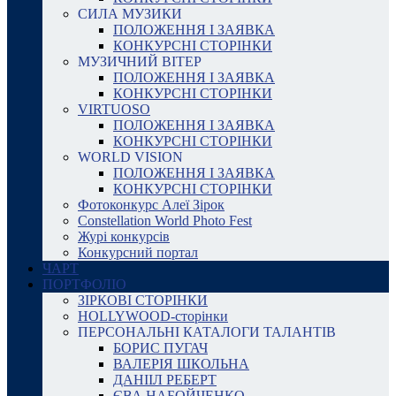
СИЛА МУЗИКИ
ПОЛОЖЕННЯ І ЗАЯВКА
КОНКУРСНІ СТОРІНКИ
МУЗИЧНИЙ ВІТЕР
ПОЛОЖЕННЯ І ЗАЯВКА
КОНКУРСНІ СТОРІНКИ
VIRTUOSO
ПОЛОЖЕННЯ І ЗАЯВКА
КОНКУРСНІ СТОРІНКИ
WORLD VISION
ПОЛОЖЕННЯ І ЗАЯВКА
КОНКУРСНІ СТОРІНКИ
Фотоконкурс Алеї Зірок
Constellation World Photo Fest
Журі конкурсів
Конкурсний портал
ЧАРТ
ПОРТФОЛІО
ЗІРКОВІ СТОРІНКИ
HOLLYWOOD-сторінки
ПЕРСОНАЛЬНІ КАТАЛОГИ ТАЛАНТІВ
БОРИС ПУГАЧ
ВАЛЕРІЯ ШКОЛЬНА
ДАНІІЛ РЕБЕРТ
ЄВА НАБОЙЧЕНКО