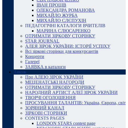
ІВАН ПРОЦІВ
ОЛЕКСАНДРА РОМАНОВА
МИХАЙЛО ЖУРБА
МИХАЙЛО СЛЄПУХІН
ПЕДАГОГІЧНІ КАТАЛОГИ ВЧИТЕЛІВ
МАРИНА СЛЮСАРЕНКО
ОТРИМАТИ ЗІРКОВУ СТОРІНКУ
STAR JOURNAL
АЛЕЯ ЗІРОК УКРАЇНИ: ІСТОРІЇ УСПІХУ
Всі зіркові сторінки для конкурсантів
Концерти
Галереї
ЗАЯВКА в каталоги
Також
Про АЛЕЮ ЗІРОК УКРАЇНИ
МЕЦЕНАТСЬКІ НАГОРОДИ
ОТРИМАТИ ЗІРКОВУ СТОРІНКУ
НАРОДНИЙ АРТИСТ АЛЕЇ ЗІРОК УКРАЇНИ
ТВОРЧІ ОГОЛОШЕННЯ
ПРОСУВАННЯ ТАЛАНТІВ: Україна, Європа, світ
ЗОРЯНИЙ КАНАЛ
ЗІРКОВІ СТОРІНКИ
CONTESTS PAGES
LONDON STARS contest page