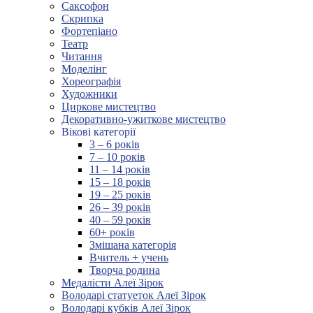
Саксофон
Скрипка
Фортепіано
Театр
Читання
Моделінг
Хореографія
Художники
Циркове мистецтво
Декоративно-ужиткове мистецтво
Вікові категорії
3 – 6 років
7 – 10 років
11 – 14 років
15 – 18 років
19 – 25 років
26 – 39 років
40 – 59 років
60+ років
Змішана категорія
Вчитель + учень
Творча родина
Медалісти Алеї Зірок
Володарі статуеток Алеї Зірок
Володарі кубків Алеї Зірок