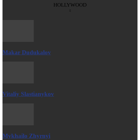
HOLLYWOOD
Makar Dudukalov
Vitaliy Slastianykov
Mykhailo Zhyrnyi