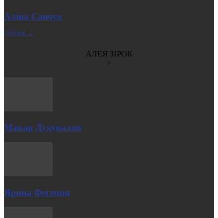
Аліна Савчук
| Більше →
АЛЕЯ ЗІРОК
Макар Дудукалов
Ярина Фегецин