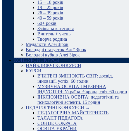
15 – 18 років
19 – 25 років
26 – 39 років
40 – 59 років
60+ років
Змішана категорія
Вчитель + учень
Творча родина
Медалісти Алеї Зірок
Володарі статуеток Алеї Зірок
Володарі кубків Алеї Зірок
КОНКУРСИ І КУРСИ
НАЙБЛИЖЧІ КОНКУРСИ
КУРСИ
ВЧИТЕЛІ ЗМІНЮЮТЬ СВІТ: досвід,
інновації, успіх. 60 годин
МУЗИЧНА ОСВІТА І МУЗИЧНА
ІНДУСТРІЯ: Україна, Європа, світ. 60 годин
ІНКЛЮЗИВНА ОСВІТА: педагогічні та
психологічні аспекти. 15 годин
ПЕДАГОГІЧНІ КОНКУРСИ →
ПЕДАГОГІЧНА МАЙСТЕРНІСТЬ
ТАЛАНТ ПЕДАГОГА
СОНЦЕ СОКРАТА
ОСВІТА УКРАЇНИ