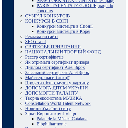
NEW YORK STARLIGHTS contest page
PARIS: TALENTS D’EUROPE, page du
concours
СУЗІР’Я КОНКУРСІВ
КОНКУРСИ В СВІТІ
Конкурси мистецтв в Японії
Конкурси мистецтв в Кореї
Реклама на сайті
SEO статті
СВЯТКОВЕ ПРИВІТАННЯ
НАЦІОНАЛЬНИЙ ТВОРЧИЙ ФОНД
Реєстр сертифікатів
Як отримати сертифікат призера
Диплом-сертифікат Алеї Зірок
Загальний сертифікат Алеї Зірок
Майстер-класи і лекції
Продати пісню, музику, картину
ДОПОМОГА ДІТЯМ УКРАЇНИ
ДОПОМОГТИ ТАЛАНТУ
Творча екосистема МУЗИКА
Constellation World Talent Network
Новини України і світу
Зірки Європи: круті місця
Palau de la Música Catalana
Elbphilharmonie