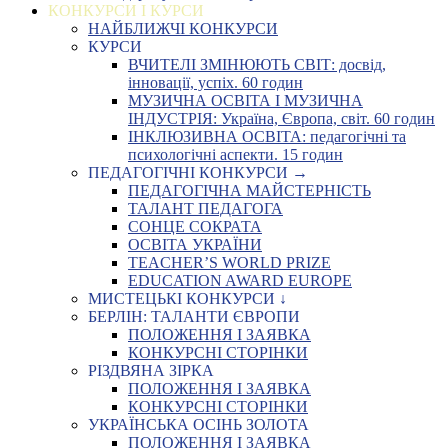
КОНКУРСИ І КУРСИ
НАЙБЛИЖЧІ КОНКУРСИ
КУРСИ
ВЧИТЕЛІ ЗМІНЮЮТЬ СВІТ: досвід,
інновації, успіх. 60 годин
МУЗИЧНА ОСВІТА І МУЗИЧНА
ІНДУСТРІЯ: Україна, Європа, світ. 60 годин
ІНКЛЮЗИВНА ОСВІТА: педагогічні та
психологічні аспекти. 15 годин
ПЕДАГОГІЧНІ КОНКУРСИ →
ПЕДАГОГІЧНА МАЙСТЕРНІСТЬ
ТАЛАНТ ПЕДАГОГА
СОНЦЕ СОКРАТА
ОСВІТА УКРАЇНИ
TEACHER’S WORLD PRIZE
EDUCATION AWARD EUROPE
МИСТЕЦЬКІ КОНКУРСИ ↓
БЕРЛІН: ТАЛАНТИ ЄВРОПИ
ПОЛОЖЕННЯ І ЗАЯВКА
КОНКУРСНІ СТОРІНКИ
РІЗДВЯНА ЗІРКА
ПОЛОЖЕННЯ І ЗАЯВКА
КОНКУРСНІ СТОРІНКИ
УКРАЇНСЬКА ОСІНЬ ЗОЛОТА
ПОЛОЖЕННЯ І ЗАЯВКА