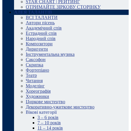
STAR CHART | РЕЙТИНГ
ОТРИМАЙТЕ ЗІРКОВУ СТОРІНКУ
АЛЕЯ ТАЛАНТІВ
ВСІ ТАЛАНТИ
Автори пісень
Академічний спів
Естрадний спів
Народний спів
Композитори
Диригенти
Інструментальна музика
Саксофон
Скрипка
Фортепіано
Театр
Читання
Моделінг
Хореографія
Художники
Циркове мистецтво
Декоративно-ужиткове мистецтво
Вікові категорії
3 – 6 років
7 – 10 років
11 – 14 років