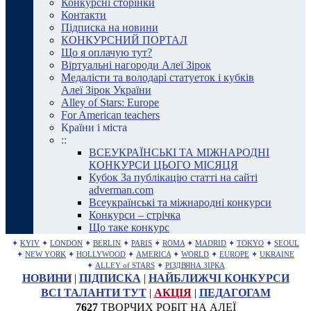
Конкурсні сторінки
Контакти
Підписка на новини
КОНКУРСНИЙ ПОРТАЛ
Що я оплачую тут?
Віртуальні нагороди Алеї Зірок
Медалісти та володарі статуеток і кубків
Алеї Зірок України
Alley of Stars: Europe
For American teachers
Країни і міста
::
ВСЕУКРАЇНСЬКІ ТА МІЖНАРОДНІ
КОНКУРСИ ЦЬОГО МІСЯЦЯ
Кубок За публікацію статті на сайті
adverman.com
Всеукраїнські та міжнародні конкурси
Конкурси – стрічка
Що таке конкурс
✦
KYIV
✦
LONDON
✦
BERLIN
✦
PARIS
✦
ROMA
✦
MADRID
✦
TOKYO
✦
SEOUL
✦
NEW YORK
✦
HOLLYWOOD
✦
AMERICA
✦
WORLD
✦
EUROPE
✦
UKRAINE
✦
ALLEY of STARS
✦
РІЗДВЯНА ЗІРКА
НОВИНИ
|
ПІДПИСКА
|
НАЙБЛИЖЧІ КОНКУРСИ
ВСІ ТАЛАНТИ ТУТ
|
АКЦІЯ
|
ПЕДАГОГАМ
7627
ТВОРЧИХ РОБІТ НА АЛЕЇ