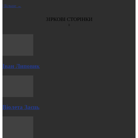
| Більше →
ЗІРКОВІ СТОРІНКИ
Іван Липовик
Віолета Заєць