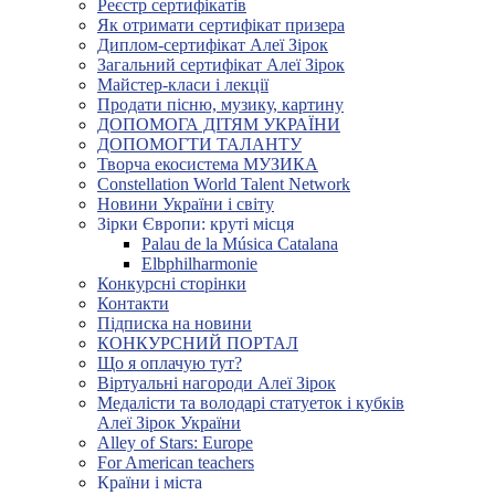
Реєстр сертифікатів
Як отримати сертифікат призера
Диплом-сертифікат Алеї Зірок
Загальний сертифікат Алеї Зірок
Майстер-класи і лекції
Продати пісню, музику, картину
ДОПОМОГА ДІТЯМ УКРАЇНИ
ДОПОМОГТИ ТАЛАНТУ
Творча екосистема МУЗИКА
Constellation World Talent Network
Новини України і світу
Зірки Європи: круті місця
Palau de la Música Catalana
Elbphilharmonie
Конкурсні сторінки
Контакти
Підписка на новини
КОНКУРСНИЙ ПОРТАЛ
Що я оплачую тут?
Віртуальні нагороди Алеї Зірок
Медалісти та володарі статуеток і кубків
Алеї Зірок України
Alley of Stars: Europe
For American teachers
Країни і міста