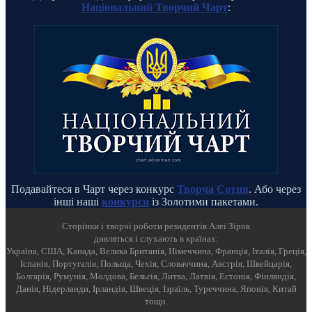
Національний Творчий Чарт
:
Подавайтеся в Чарт через конкурс
Творча Сотня
. Або через
інші наші
конкурси
із Золотими пакетами.
Cторінки і творчі роботи резидентів Алеї Зірок
дивляться і слухають в країнах:
Україна, США, Канада, Велика Британія, Німеччина, Франція, Італія, Греція,
Іспанія, Португалія, Польща, Чехія, Словаччина, Австрія, Швейцарія,
Болгарія, Румунія, Молдова, Бельгія, Литва, Латвія, Естонія, Фінляндія,
Данія, Нідерланди, Ірландія, Швеція, Ізраїль, Туреччина, Японія, Китай
тощо.