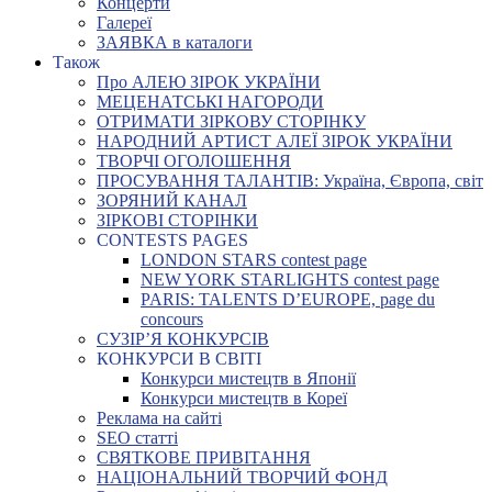
Концерти
Галереї
ЗАЯВКА в каталоги
Також
Про АЛЕЮ ЗІРОК УКРАЇНИ
МЕЦЕНАТСЬКІ НАГОРОДИ
ОТРИМАТИ ЗІРКОВУ СТОРІНКУ
НАРОДНИЙ АРТИСТ АЛЕЇ ЗІРОК УКРАЇНИ
ТВОРЧІ ОГОЛОШЕННЯ
ПРОСУВАННЯ ТАЛАНТІВ: Україна, Європа, світ
ЗОРЯНИЙ КАНАЛ
ЗІРКОВІ СТОРІНКИ
CONTESTS PAGES
LONDON STARS contest page
NEW YORK STARLIGHTS contest page
PARIS: TALENTS D’EUROPE, page du
concours
СУЗІР’Я КОНКУРСІВ
КОНКУРСИ В СВІТІ
Конкурси мистецтв в Японії
Конкурси мистецтв в Кореї
Реклама на сайті
SEO статті
СВЯТКОВЕ ПРИВІТАННЯ
НАЦІОНАЛЬНИЙ ТВОРЧИЙ ФОНД