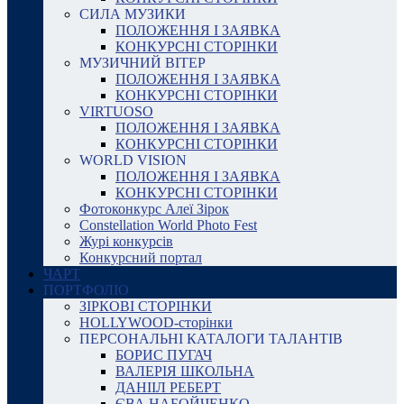
СИЛА МУЗИКИ
ПОЛОЖЕННЯ І ЗАЯВКА
КОНКУРСНІ СТОРІНКИ
МУЗИЧНИЙ ВІТЕР
ПОЛОЖЕННЯ І ЗАЯВКА
КОНКУРСНІ СТОРІНКИ
VIRTUOSO
ПОЛОЖЕННЯ І ЗАЯВКА
КОНКУРСНІ СТОРІНКИ
WORLD VISION
ПОЛОЖЕННЯ І ЗАЯВКА
КОНКУРСНІ СТОРІНКИ
Фотоконкурс Алеї Зірок
Constellation World Photo Fest
Журі конкурсів
Конкурсний портал
ЧАРТ
ПОРТФОЛІО
ЗІРКОВІ СТОРІНКИ
HOLLYWOOD-сторінки
ПЕРСОНАЛЬНІ КАТАЛОГИ ТАЛАНТІВ
БОРИС ПУГАЧ
ВАЛЕРІЯ ШКОЛЬНА
ДАНІІЛ РЕБЕРТ
ЄВА НАБОЙЧЕНКО