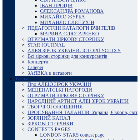
ІВАН ПРОЦІВ
ОЛЕКСАНДРА РОМАНОВА
МИХАЙЛО ЖУРБА
МИХАЙЛО СЛЄПУХІН
ПЕДАГОГІЧНІ КАТАЛОГИ ВЧИТЕЛІВ
МАРИНА СЛЮСАРЕНКО
ОТРИМАТИ ЗІРКОВУ СТОРІНКУ
STAR JOURNAL
АЛЕЯ ЗІРОК УКРАЇНИ: ІСТОРІЇ УСПІХУ
Всі зіркові сторінки для конкурсантів
Концерти
Галереї
ЗАЯВКА в каталоги
Також
Про АЛЕЮ ЗІРОК УКРАЇНИ
МЕЦЕНАТСЬКІ НАГОРОДИ
ОТРИМАТИ ЗІРКОВУ СТОРІНКУ
НАРОДНИЙ АРТИСТ АЛЕЇ ЗІРОК УКРАЇНИ
ТВОРЧІ ОГОЛОШЕННЯ
ПРОСУВАННЯ ТАЛАНТІВ: Україна, Європа, світ
ЗОРЯНИЙ КАНАЛ
ЗІРКОВІ СТОРІНКИ
CONTESTS PAGES
LONDON STARS contest page