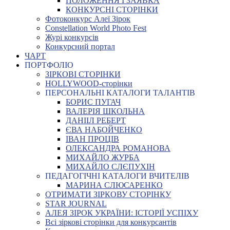
ПОЛОЖЕННЯ І ЗАЯВКА
КОНКУРСНІ СТОРІНКИ
Фотоконкурс Алеї Зірок
Constellation World Photo Fest
Журі конкурсів
Конкурсний портал
ЧАРТ
ПОРТФОЛІО
ЗІРКОВІ СТОРІНКИ
HOLLYWOOD-сторінки
ПЕРСОНАЛЬНІ КАТАЛОГИ ТАЛАНТІВ
БОРИС ПУГАЧ
ВАЛЕРІЯ ШКОЛЬНА
ДАНІІЛ РЕБЕРТ
ЄВА НАБОЙЧЕНКО
ІВАН ПРОЦІВ
ОЛЕКСАНДРА РОМАНОВА
МИХАЙЛО ЖУРБА
МИХАЙЛО СЛЄПУХІН
ПЕДАГОГІЧНІ КАТАЛОГИ ВЧИТЕЛІВ
МАРИНА СЛЮСАРЕНКО
ОТРИМАТИ ЗІРКОВУ СТОРІНКУ
STAR JOURNAL
АЛЕЯ ЗІРОК УКРАЇНИ: ІСТОРІЇ УСПІХУ
Всі зіркові сторінки для конкурсантів