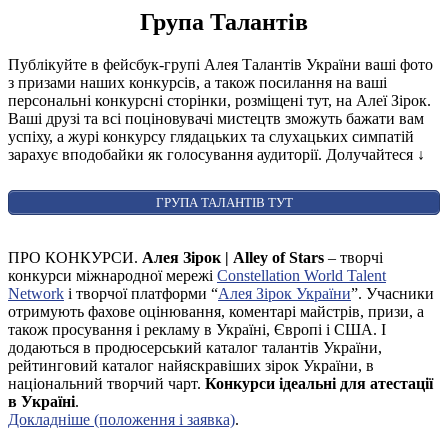
Група Талантів
Публікуйте в фейсбук-групі Алея Талантів України ваші фото
з призами наших конкурсів, а також посилання на ваші
персональні конкурсні сторінки, розміщені тут, на Алеї Зірок.
Ваші друзі та всі поціновувачі мистецтв зможуть бажати вам
успіху, а журі конкурсу глядацьких та слухацьких симпатій
зарахує вподобайки як голосування аудиторії. Долучайтеся
↓
ГРУПА ТАЛАНТІВ ТУТ
ПРО КОНКУРСИ.
Алея Зірок | Alley of Stars
– творчі
конкурси міжнародної мережі
Constellation World Talent
Network
і творчої платформи “
Алея Зірок України
”. Учасники
отримують фахове оцінювання, коментарі майстрів, призи, а
також просування і рекламу в Україні, Європі і США. І
додаються в продюсерський каталог талантів України,
рейтинговий каталог найяскравіших зірок України, в
національний творчий чарт.
Конкурси ідеальні для атестації
в Україні
.
Докладніше (положення і заявка)
.