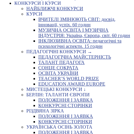
КОНКУРСИ І КУРСИ
НАЙБЛИЖЧІ КОНКУРСИ
КУРСИ
ВЧИТЕЛІ ЗМІНЮЮТЬ СВІТ: досвід,
інновації, успіх. 60 годин
МУЗИЧНА ОСВІТА І МУЗИЧНА
ІНДУСТРІЯ: Україна, Європа, світ. 60 годин
ІНКЛЮЗИВНА ОСВІТА: педагогічні та
психологічні аспекти. 15 годин
ПЕДАГОГІЧНІ КОНКУРСИ →
ПЕДАГОГІЧНА МАЙСТЕРНІСТЬ
ТАЛАНТ ПЕДАГОГА
СОНЦЕ СОКРАТА
ОСВІТА УКРАЇНИ
TEACHER’S WORLD PRIZE
EDUCATION AWARD EUROPE
МИСТЕЦЬКІ КОНКУРСИ ↓
БЕРЛІН: ТАЛАНТИ ЄВРОПИ
ПОЛОЖЕННЯ І ЗАЯВКА
КОНКУРСНІ СТОРІНКИ
РІЗДВЯНА ЗІРКА
ПОЛОЖЕННЯ І ЗАЯВКА
КОНКУРСНІ СТОРІНКИ
УКРАЇНСЬКА ОСІНЬ ЗОЛОТА
ПОЛОЖЕННЯ І ЗАЯВКА