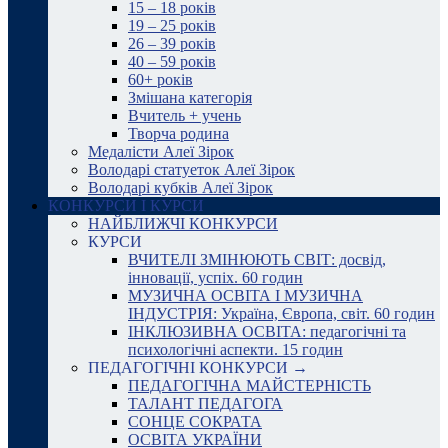
15 – 18 років
19 – 25 років
26 – 39 років
40 – 59 років
60+ років
Змішана категорія
Вчитель + учень
Творча родина
Медалісти Алеї Зірок
Володарі статуеток Алеї Зірок
Володарі кубків Алеї Зірок
КОНКУРСИ І КУРСИ
НАЙБЛИЖЧІ КОНКУРСИ
КУРСИ
ВЧИТЕЛІ ЗМІНЮЮТЬ СВІТ: досвід,
інновації, успіх. 60 годин
МУЗИЧНА ОСВІТА І МУЗИЧНА
ІНДУСТРІЯ: Україна, Європа, світ. 60 годин
ІНКЛЮЗИВНА ОСВІТА: педагогічні та
психологічні аспекти. 15 годин
ПЕДАГОГІЧНІ КОНКУРСИ →
ПЕДАГОГІЧНА МАЙСТЕРНІСТЬ
ТАЛАНТ ПЕДАГОГА
СОНЦЕ СОКРАТА
ОСВІТА УКРАЇНИ