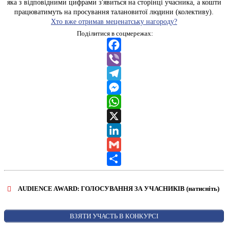
яка з відповідними цифрами з'явиться на сторінці учасника, а кошти
працюватимуть на просування талановитої людини (колективу).
Хто вже отримав меценатську нагороду?
Поділитися в соцмережах:
Facebook
Viber
Telegram
Messenger
WhatsApp
X
LinkedIn
Gmail
Share
AUDIENCE AWARD: ГОЛОСУВАННЯ ЗА УЧАСНИКІВ (натисніть)
ВІДКРИТИ ФОРМУ ДЛЯ ГОЛОСУВАННЯ
AUDIENCE AWARD
ВЗЯТИ УЧАСТЬ В КОНКУРСІ