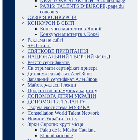
NEW YORK STARLIGHTS contest page
PARIS: TALENTS D’EUROPE, page du
concours
СУЗІР’Я КОНКУРСІВ
КОНКУРСИ В СВІТІ
Конкурси мистецтв в Японії
Конкурси мистецтв в Кореї
Реклама на сайті
SEO статті
СВЯТКОВЕ ПРИВІТАННЯ
НАЦІОНАЛЬНИЙ ТВОРЧИЙ ФОНД
Реєстр сертифікатів
Як отримати сертифікат призера
Диплом-сертифікат Алеї Зірок
Загальний сертифікат Алеї Зірок
Майстер-класи і лекції
Продати пісню, музику, картину
ДОПОМОГА ДІТЯМ УКРАЇНИ
ДОПОМОГТИ ТАЛАНТУ
Творча екосистема МУЗИКА
Constellation World Talent Network
Новини України і світу
Зірки Європи: круті місця
Palau de la Música Catalana
Elbphilharmonie