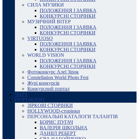
СИЛА МУЗИКИ
ПОЛОЖЕННЯ І ЗАЯВКА
КОНКУРСНІ СТОРІНКИ
МУЗИЧНИЙ ВІТЕР
ПОЛОЖЕННЯ І ЗАЯВКА
КОНКУРСНІ СТОРІНКИ
VIRTUOSO
ПОЛОЖЕННЯ І ЗАЯВКА
КОНКУРСНІ СТОРІНКИ
WORLD VISION
ПОЛОЖЕННЯ І ЗАЯВКА
КОНКУРСНІ СТОРІНКИ
Фотоконкурс Алеї Зірок
Constellation World Photo Fest
Журі конкурсів
Конкурсний портал
ЧАРТ
ПОРТФОЛІО
ЗІРКОВІ СТОРІНКИ
HOLLYWOOD-сторінки
ПЕРСОНАЛЬНІ КАТАЛОГИ ТАЛАНТІВ
БОРИС ПУГАЧ
ВАЛЕРІЯ ШКОЛЬНА
ДАНІІЛ РЕБЕРТ
ЄВА НАБОЙЧЕНКО