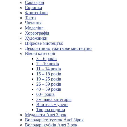
Саксофон
Скрипка
Фортепіано
Театр
Читання
Моделінг
Хореографія
Художники
Циркове мистецтво
Декоративно-ужиткове мистецтво
Вікові категорії
3 – 6 років
7 – 10 років
11 – 14 років
15 – 18 років
19 – 25 років
26 – 39 років
40 – 59 років
60+ років
Змішана категорія
Вчитель + учень
Творча родина
Медалісти Алеї Зірок
Володарі статуеток Алеї Зірок
Володарі кубків Алеї Зірок