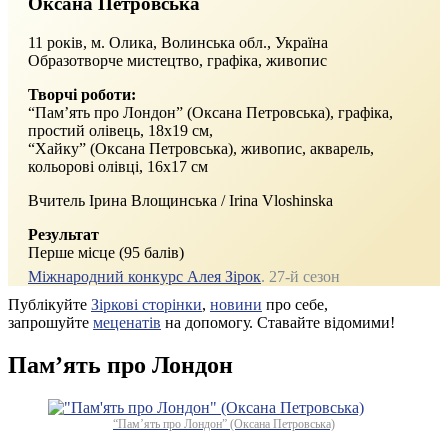
Оксана Петровська
11 років, м. Олика, Волинська обл., Україна
Образотворче мистецтво, графіка, живопис
Творчі роботи:
“Пам’ять про Лондон” (Оксана Петровська), графіка,
простий олівець, 18х19 см,
“Хайку” (Оксана Петровська), живопис, акварель,
кольорові олівці, 16х17 см
Вчитель Ірина Влощинська / Irina Vloshinska
Результат
Перше місце (95 балів)
Міжнародний конкурс Алея Зірок
. 27‑й сезон
Публікуйте
Зіркові сторінки
,
новини
про себе,
запрошуйте
меценатів
на допомогу. Ставайте відомими!
Пам’ять про Лондон
“Пам’ять про Лондон” (Оксана Петровська)