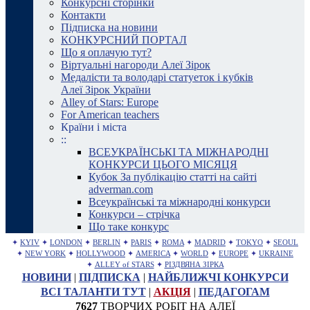
Конкурсні сторінки
Контакти
Підписка на новини
КОНКУРСНИЙ ПОРТАЛ
Що я оплачую тут?
Віртуальні нагороди Алеї Зірок
Медалісти та володарі статуеток і кубків
Алеї Зірок України
Alley of Stars: Europe
For American teachers
Країни і міста
::
ВСЕУКРАЇНСЬКІ ТА МІЖНАРОДНІ
КОНКУРСИ ЦЬОГО МІСЯЦЯ
Кубок За публікацію статті на сайті
adverman.com
Всеукраїнські та міжнародні конкурси
Конкурси – стрічка
Що таке конкурс
✦
KYIV
✦
LONDON
✦
BERLIN
✦
PARIS
✦
ROMA
✦
MADRID
✦
TOKYO
✦
SEOUL
✦
NEW YORK
✦
HOLLYWOOD
✦
AMERICA
✦
WORLD
✦
EUROPE
✦
UKRAINE
✦
ALLEY of STARS
✦
РІЗДВЯНА ЗІРКА
НОВИНИ
|
ПІДПИСКА
|
НАЙБЛИЖЧІ КОНКУРСИ
ВСІ ТАЛАНТИ ТУТ
|
АКЦІЯ
|
ПЕДАГОГАМ
7627
ТВОРЧИХ РОБІТ НА АЛЕЇ