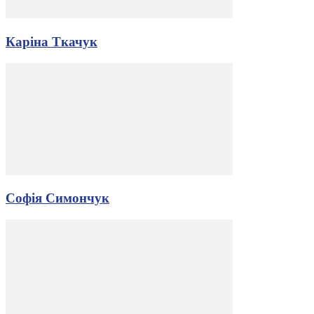
Каріна Ткачук
Софія Симончук