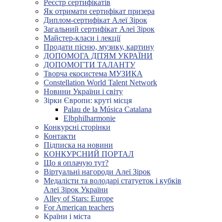
Реєстр сертифікатів
Як отримати сертифікат призера
Диплом-сертифікат Алеї Зірок
Загальний сертифікат Алеї Зірок
Майстер-класи і лекції
Продати пісню, музику, картину
ДОПОМОГА ДІТЯМ УКРАЇНИ
ДОПОМОГТИ ТАЛАНТУ
Творча екосистема МУЗИКА
Constellation World Talent Network
Новини України і світу
Зірки Європи: круті місця
Palau de la Música Catalana
Elbphilharmonie
Конкурсні сторінки
Контакти
Підписка на новини
КОНКУРСНИЙ ПОРТАЛ
Що я оплачую тут?
Віртуальні нагороди Алеї Зірок
Медалісти та володарі статуеток і кубків
Алеї Зірок України
Alley of Stars: Europe
For American teachers
Країни і міста