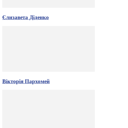
Єлизавета Діденко
Вікторія Пархомей