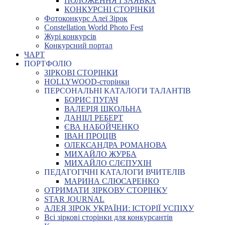
ПОЛОЖЕННЯ І ЗАЯВКА
КОНКУРСНІ СТОРІНКИ
Фотоконкурс Алеї Зірок
Constellation World Photo Fest
Журі конкурсів
Конкурсний портал
ЧАРТ
ПОРТФОЛІО
ЗІРКОВІ СТОРІНКИ
HOLLYWOOD-сторінки
ПЕРСОНАЛЬНІ КАТАЛОГИ ТАЛАНТІВ
БОРИС ПУГАЧ
ВАЛЕРІЯ ШКОЛЬНА
ДАНІІЛ РЕБЕРТ
ЄВА НАБОЙЧЕНКО
ІВАН ПРОЦІВ
ОЛЕКСАНДРА РОМАНОВА
МИХАЙЛО ЖУРБА
МИХАЙЛО СЛЄПУХІН
ПЕДАГОГІЧНІ КАТАЛОГИ ВЧИТЕЛІВ
МАРИНА СЛЮСАРЕНКО
ОТРИМАТИ ЗІРКОВУ СТОРІНКУ
STAR JOURNAL
АЛЕЯ ЗІРОК УКРАЇНИ: ІСТОРІЇ УСПІХУ
Всі зіркові сторінки для конкурсантів