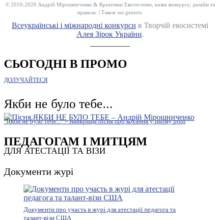
© 2010-2026 Андрій Мірошниченко & Креативні Екосистеми, назва конкурсу, дизайн та
правила. | Також sui generis.
Всеукраїнські і міжнародні конкурси
в Творчій екосистемі
Алея Зірок України
.
__________
СЬОГОДНІ В ПРОМО
ДОЛУЧАЙТЕСЯ
Якби не було тебе...
"Якби не було тебе..." – найкраща пісня про кохання у цьому році
ПЕДАГОГАМ І МИТЦЯМ
ДЛЯ АТЕСТАЦІЇ ТА ВІЗИ
Документи журі
Документи про участь в журі для атестації педагога та
талант-візи США