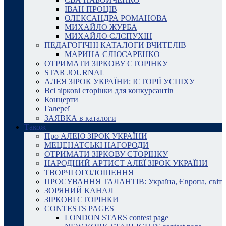
ІВАН ПРОЦІВ
ОЛЕКСАНДРА РОМАНОВА
МИХАЙЛО ЖУРБА
МИХАЙЛО СЛЄПУХІН
ПЕДАГОГІЧНІ КАТАЛОГИ ВЧИТЕЛІВ
МАРИНА СЛЮСАРЕНКО
ОТРИМАТИ ЗІРКОВУ СТОРІНКУ
STAR JOURNAL
АЛЕЯ ЗІРОК УКРАЇНИ: ІСТОРІЇ УСПІХУ
Всі зіркові сторінки для конкурсантів
Концерти
Галереї
ЗАЯВКА в каталоги
Також
Про АЛЕЮ ЗІРОК УКРАЇНИ
МЕЦЕНАТСЬКІ НАГОРОДИ
ОТРИМАТИ ЗІРКОВУ СТОРІНКУ
НАРОДНИЙ АРТИСТ АЛЕЇ ЗІРОК УКРАЇНИ
ТВОРЧІ ОГОЛОШЕННЯ
ПРОСУВАННЯ ТАЛАНТІВ: Україна, Європа, світ
ЗОРЯНИЙ КАНАЛ
ЗІРКОВІ СТОРІНКИ
CONTESTS PAGES
LONDON STARS contest page