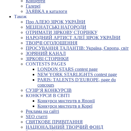
Концерти
Галереї
ЗАЯВКА в каталоги
Також
Про АЛЕЮ ЗІРОК УКРАЇНИ
МЕЦЕНАТСЬКІ НАГОРОДИ
ОТРИМАТИ ЗІРКОВУ СТОРІНКУ
НАРОДНИЙ АРТИСТ АЛЕЇ ЗІРОК УКРАЇНИ
ТВОРЧІ ОГОЛОШЕННЯ
ПРОСУВАННЯ ТАЛАНТІВ: Україна, Європа, світ
ЗОРЯНИЙ КАНАЛ
ЗІРКОВІ СТОРІНКИ
CONTESTS PAGES
LONDON STARS contest page
NEW YORK STARLIGHTS contest page
PARIS: TALENTS D’EUROPE, page du
concours
СУЗІР’Я КОНКУРСІВ
КОНКУРСИ В СВІТІ
Конкурси мистецтв в Японії
Конкурси мистецтв в Кореї
Реклама на сайті
SEO статті
СВЯТКОВЕ ПРИВІТАННЯ
НАЦІОНАЛЬНИЙ ТВОРЧИЙ ФОНД