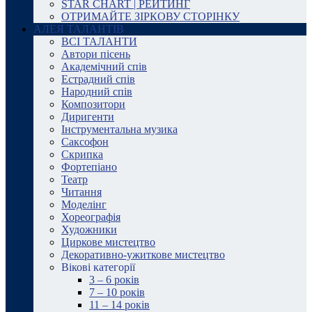
STAR CHART | РЕЙТИНГ
ОТРИМАЙТЕ ЗІРКОВУ СТОРІНКУ
АЛЕЯ ТАЛАНТІВ
ВСІ ТАЛАНТИ
Автори пісень
Академічний спів
Естрадний спів
Народний спів
Композитори
Диригенти
Інструментальна музика
Саксофон
Скрипка
Фортепіано
Театр
Читання
Моделінг
Хореографія
Художники
Циркове мистецтво
Декоративно-ужиткове мистецтво
Вікові категорії
3 – 6 років
7 – 10 років
11 – 14 років