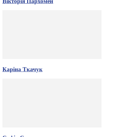
Вікторія Пархомей
Каріна Ткачук