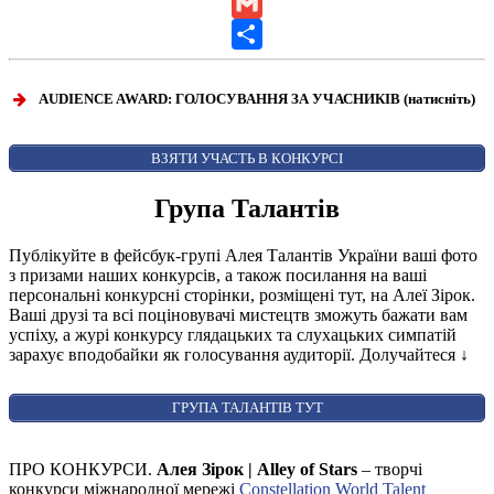
LinkedIn
Gmail
Share
AUDIENCE AWARD: ГОЛОСУВАННЯ ЗА УЧАСНИКІВ (натисніть)
ВІДКРИТИ ФОРМУ ДЛЯ ГОЛОСУВАННЯ
AUDIENCE AWARD
ВЗЯТИ УЧАСТЬ В КОНКУРСІ
Група Талантів
Публікуйте в фейсбук-групі Алея Талантів України ваші фото
з призами наших конкурсів, а також посилання на ваші
персональні конкурсні сторінки, розміщені тут, на Алеї Зірок.
Ваші друзі та всі поціновувачі мистецтв зможуть бажати вам
успіху, а журі конкурсу глядацьких та слухацьких симпатій
зарахує вподобайки як голосування аудиторії. Долучайтеся
↓
ГРУПА ТАЛАНТІВ ТУТ
ПРО КОНКУРСИ.
Алея Зірок | Alley of Stars
– творчі
конкурси міжнародної мережі
Constellation World Talent