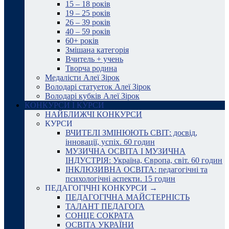
15 – 18 років
19 – 25 років
26 – 39 років
40 – 59 років
60+ років
Змішана категорія
Вчитель + учень
Творча родина
Медалісти Алеї Зірок
Володарі статуеток Алеї Зірок
Володарі кубків Алеї Зірок
КОНКУРСИ І КУРСИ
НАЙБЛИЖЧІ КОНКУРСИ
КУРСИ
ВЧИТЕЛІ ЗМІНЮЮТЬ СВІТ: досвід,
інновації, успіх. 60 годин
МУЗИЧНА ОСВІТА І МУЗИЧНА
ІНДУСТРІЯ: Україна, Європа, світ. 60 годин
ІНКЛЮЗИВНА ОСВІТА: педагогічні та
психологічні аспекти. 15 годин
ПЕДАГОГІЧНІ КОНКУРСИ →
ПЕДАГОГІЧНА МАЙСТЕРНІСТЬ
ТАЛАНТ ПЕДАГОГА
СОНЦЕ СОКРАТА
ОСВІТА УКРАЇНИ