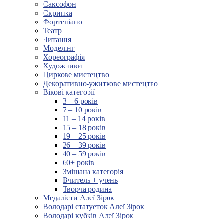
Саксофон
Скрипка
Фортепіано
Театр
Читання
Моделінг
Хореографія
Художники
Циркове мистецтво
Декоративно-ужиткове мистецтво
Вікові категорії
3 – 6 років
7 – 10 років
11 – 14 років
15 – 18 років
19 – 25 років
26 – 39 років
40 – 59 років
60+ років
Змішана категорія
Вчитель + учень
Творча родина
Медалісти Алеї Зірок
Володарі статуеток Алеї Зірок
Володарі кубків Алеї Зірок