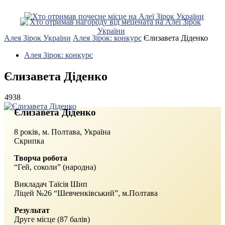
Алея Зірок України
Алея Зірок: конкурс
Єлизавета Діденко
Алея Зірок: конкурс
Єлизавета Діденко
4938
Єлизавета Діденко
8 років, м. Полтава, Україна
Скрипка
Творча робота
“Гей, соколи” (народна)
Викладач Таїсія Шип
Ліцей №26 “Шевченківський”, м.Полтава
Результат
Друге місце (87 балів)