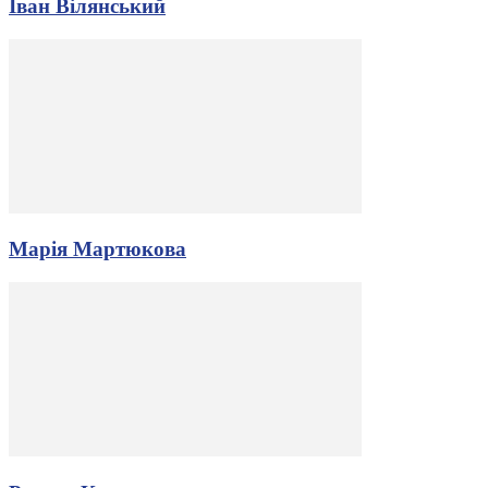
Іван Вілянський
Марія Мартюкова