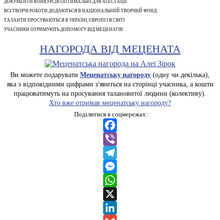
ДОКУМЕНТИ КОНКУРСІВ ОПТИМАЛЬНІ ДЛЯ АТЕСТАЦІЇ
ВСІ ТВОРЧІ РОБОТИ ДОДАЮТЬСЯ В НАЦІОНАЛЬНИЙ ТВОРЧИЙ ФОНД
ТАЛАНТИ ПРОСУВАЮТЬСЯ В УКРАЇНІ, ЄВРОПІ І В СВІТІ
УЧАСНИКИ ОТРИМУЮТЬ ДОПОМОГУ ВІД МЕЦЕНАТІВ
НАГОРОДА ВІД МЕЦЕНАТА
Ви можете подарувати
Меценатську нагороду
(одну чи декілька),
яка з відповідними цифрами з'явиться на сторінці учасника, а кошти
працюватимуть на просування талановитої людини (колективу).
Хто вже отримав меценатську нагороду?
Поділитися в соцмережах:
Facebook
Viber
Telegram
Messenger
WhatsApp
X