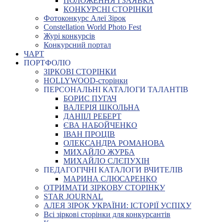
ПОЛОЖЕННЯ І ЗАЯВКА
КОНКУРСНІ СТОРІНКИ
Фотоконкурс Алеї Зірок
Constellation World Photo Fest
Журі конкурсів
Конкурсний портал
ЧАРТ
ПОРТФОЛІО
ЗІРКОВІ СТОРІНКИ
HOLLYWOOD-сторінки
ПЕРСОНАЛЬНІ КАТАЛОГИ ТАЛАНТІВ
БОРИС ПУГАЧ
ВАЛЕРІЯ ШКОЛЬНА
ДАНІІЛ РЕБЕРТ
ЄВА НАБОЙЧЕНКО
ІВАН ПРОЦІВ
ОЛЕКСАНДРА РОМАНОВА
МИХАЙЛО ЖУРБА
МИХАЙЛО СЛЄПУХІН
ПЕДАГОГІЧНІ КАТАЛОГИ ВЧИТЕЛІВ
МАРИНА СЛЮСАРЕНКО
ОТРИМАТИ ЗІРКОВУ СТОРІНКУ
STAR JOURNAL
АЛЕЯ ЗІРОК УКРАЇНИ: ІСТОРІЇ УСПІХУ
Всі зіркові сторінки для конкурсантів