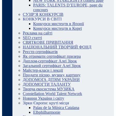
NEW YORK STARLIGHTS contest page
PARIS: TALENTS D’EUROPE, page du
concours
СУЗІР’Я КОНКУРСІВ
КОНКУРСИ В СВІТІ
Конкурси мистецтв в Японії
Конкурси мистецтв в Кореї
Реклама на сайті
SEO статті
СВЯТКОВЕ ПРИВІТАННЯ
НАЦІОНАЛЬНИЙ ТВОРЧИЙ ФОНД
Реєстр сертифікатів
Як отримати сертифікат призера
Диплом-сертифікат Алеї Зірок
Загальний сертифікат Алеї Зірок
Майстер-класи і лекції
Продати пісню, музику, картину
ДОПОМОГА ДІТЯМ УКРАЇНИ
ДОПОМОГТИ ТАЛАНТУ
Творча екосистема МУЗИКА
Constellation World Talent Network
Новини України і світу
Зірки Європи: круті місця
Palau de la Música Catalana
Elbphilharmonie