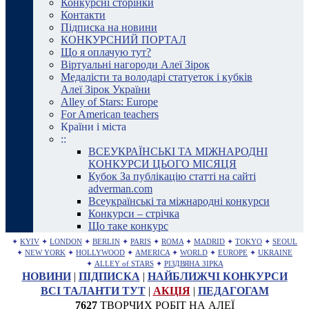
Конкурсні сторінки
Контакти
Підписка на новини
КОНКУРСНИЙ ПОРТАЛ
Що я оплачую тут?
Віртуальні нагороди Алеї Зірок
Медалісти та володарі статуеток і кубків
Алеї Зірок України
Alley of Stars: Europe
For American teachers
Країни і міста
::
ВСЕУКРАЇНСЬКІ ТА МІЖНАРОДНІ
КОНКУРСИ ЦЬОГО МІСЯЦЯ
Кубок За публікацію статті на сайті
adverman.com
Всеукраїнські та міжнародні конкурси
Конкурси – стрічка
Що таке конкурс
✦
KYIV
✦
LONDON
✦
BERLIN
✦
PARIS
✦
ROMA
✦
MADRID
✦
TOKYO
✦
SEOUL
✦
NEW YORK
✦
HOLLYWOOD
✦
AMERICA
✦
WORLD
✦
EUROPE
✦
UKRAINE
✦
ALLEY of STARS
✦
РІЗДВЯНА ЗІРКА
НОВИНИ
|
ПІДПИСКА
|
НАЙБЛИЖЧІ КОНКУРСИ
ВСІ ТАЛАНТИ ТУТ
|
АКЦІЯ
|
ПЕДАГОГАМ
7627
ТВОРЧИХ РОБІТ НА АЛЕЇ