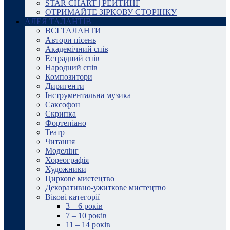
STAR CHART | РЕЙТИНГ
ОТРИМАЙТЕ ЗІРКОВУ СТОРІНКУ
АЛЕЯ ТАЛАНТІВ
ВСІ ТАЛАНТИ
Автори пісень
Академічний спів
Естрадний спів
Народний спів
Композитори
Диригенти
Інструментальна музика
Саксофон
Скрипка
Фортепіано
Театр
Читання
Моделінг
Хореографія
Художники
Циркове мистецтво
Декоративно-ужиткове мистецтво
Вікові категорії
3 – 6 років
7 – 10 років
11 – 14 років