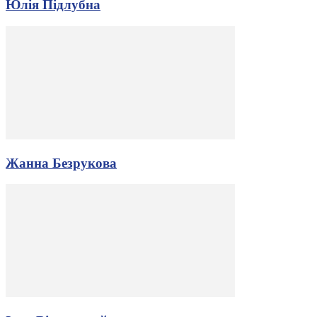
Юлія Підлубна
Жанна Безрукова