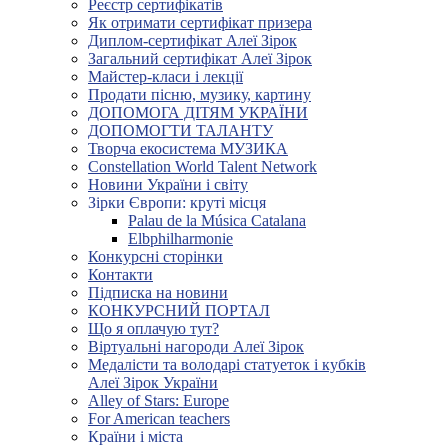
Реєстр сертифікатів
Як отримати сертифікат призера
Диплом-сертифікат Алеї Зірок
Загальний сертифікат Алеї Зірок
Майстер-класи і лекції
Продати пісню, музику, картину
ДОПОМОГА ДІТЯМ УКРАЇНИ
ДОПОМОГТИ ТАЛАНТУ
Творча екосистема МУЗИКА
Constellation World Talent Network
Новини України і світу
Зірки Європи: круті місця
Palau de la Música Catalana
Elbphilharmonie
Конкурсні сторінки
Контакти
Підписка на новини
КОНКУРСНИЙ ПОРТАЛ
Що я оплачую тут?
Віртуальні нагороди Алеї Зірок
Медалісти та володарі статуеток і кубків
Алеї Зірок України
Alley of Stars: Europe
For American teachers
Країни і міста