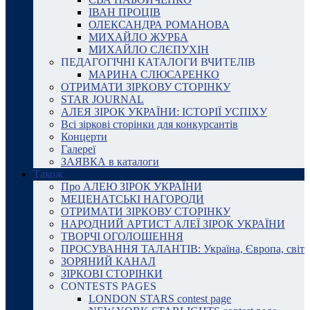
ІВАН ПРОЦІВ
ОЛЕКСАНДРА РОМАНОВА
МИХАЙЛО ЖУРБА
МИХАЙЛО СЛЄПУХІН
ПЕДАГОГІЧНІ КАТАЛОГИ ВЧИТЕЛІВ
МАРИНА СЛЮСАРЕНКО
ОТРИМАТИ ЗІРКОВУ СТОРІНКУ
STAR JOURNAL
АЛЕЯ ЗІРОК УКРАЇНИ: ІСТОРІЇ УСПІХУ
Всі зіркові сторінки для конкурсантів
Концерти
Галереї
ЗАЯВКА в каталоги
Також
Про АЛЕЮ ЗІРОК УКРАЇНИ
МЕЦЕНАТСЬКІ НАГОРОДИ
ОТРИМАТИ ЗІРКОВУ СТОРІНКУ
НАРОДНИЙ АРТИСТ АЛЕЇ ЗІРОК УКРАЇНИ
ТВОРЧІ ОГОЛОШЕННЯ
ПРОСУВАННЯ ТАЛАНТІВ: Україна, Європа, світ
ЗОРЯНИЙ КАНАЛ
ЗІРКОВІ СТОРІНКИ
CONTESTS PAGES
LONDON STARS contest page