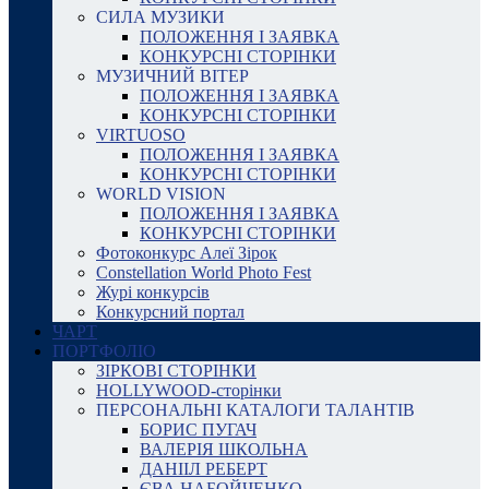
СИЛА МУЗИКИ
ПОЛОЖЕННЯ І ЗАЯВКА
КОНКУРСНІ СТОРІНКИ
МУЗИЧНИЙ ВІТЕР
ПОЛОЖЕННЯ І ЗАЯВКА
КОНКУРСНІ СТОРІНКИ
VIRTUOSO
ПОЛОЖЕННЯ І ЗАЯВКА
КОНКУРСНІ СТОРІНКИ
WORLD VISION
ПОЛОЖЕННЯ І ЗАЯВКА
КОНКУРСНІ СТОРІНКИ
Фотоконкурс Алеї Зірок
Constellation World Photo Fest
Журі конкурсів
Конкурсний портал
ЧАРТ
ПОРТФОЛІО
ЗІРКОВІ СТОРІНКИ
HOLLYWOOD-сторінки
ПЕРСОНАЛЬНІ КАТАЛОГИ ТАЛАНТІВ
БОРИС ПУГАЧ
ВАЛЕРІЯ ШКОЛЬНА
ДАНІІЛ РЕБЕРТ
ЄВА НАБОЙЧЕНКО