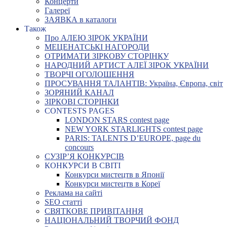
Концерти
Галереї
ЗАЯВКА в каталоги
Також
Про АЛЕЮ ЗІРОК УКРАЇНИ
МЕЦЕНАТСЬКІ НАГОРОДИ
ОТРИМАТИ ЗІРКОВУ СТОРІНКУ
НАРОДНИЙ АРТИСТ АЛЕЇ ЗІРОК УКРАЇНИ
ТВОРЧІ ОГОЛОШЕННЯ
ПРОСУВАННЯ ТАЛАНТІВ: Україна, Європа, світ
ЗОРЯНИЙ КАНАЛ
ЗІРКОВІ СТОРІНКИ
CONTESTS PAGES
LONDON STARS contest page
NEW YORK STARLIGHTS contest page
PARIS: TALENTS D’EUROPE, page du
concours
СУЗІР’Я КОНКУРСІВ
КОНКУРСИ В СВІТІ
Конкурси мистецтв в Японії
Конкурси мистецтв в Кореї
Реклама на сайті
SEO статті
СВЯТКОВЕ ПРИВІТАННЯ
НАЦІОНАЛЬНИЙ ТВОРЧИЙ ФОНД