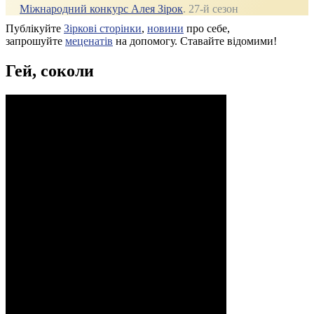
Міжнародний конкурс Алея Зірок
. 27‑й сезон
Публікуйте
Зіркові сторінки
,
новини
про себе,
запрошуйте
меценатів
на допомогу. Ставайте відомими!
Гей, соколи