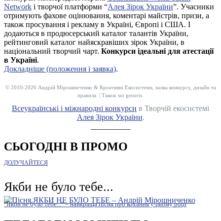
Network
і творчої платформи “
Алея Зірок України
”. Учасники
отримують фахове оцінювання, коментарі майстрів, призи, а
також просування і рекламу в Україні, Європі і США. І
додаються в продюсерський каталог талантів України,
рейтинговий каталог найяскравіших зірок України, в
національний творчий чарт.
Конкурси ідеальні для атестації
в Україні
.
Докладніше (положення і заявка)
.
© 2010-2026 Андрій Мірошниченко & Креативні Екосистеми, назва конкурсу, дизайн та
правила. | Також sui generis.
Всеукраїнські і міжнародні конкурси
в Творчій екосистемі
Алея Зірок України
.
__________
СЬОГОДНІ В ПРОМО
ДОЛУЧАЙТЕСЯ
Якби не було тебе...
"Якби не було тебе..." – найкраща пісня про кохання у цьому році