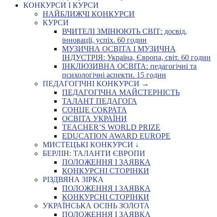
КОНКУРСИ І КУРСИ
НАЙБЛИЖЧІ КОНКУРСИ
КУРСИ
ВЧИТЕЛІ ЗМІНЮЮТЬ СВІТ: досвід,
інновації, успіх. 60 годин
МУЗИЧНА ОСВІТА І МУЗИЧНА
ІНДУСТРІЯ: Україна, Європа, світ. 60 годин
ІНКЛЮЗИВНА ОСВІТА: педагогічні та
психологічні аспекти. 15 годин
ПЕДАГОГІЧНІ КОНКУРСИ →
ПЕДАГОГІЧНА МАЙСТЕРНІСТЬ
ТАЛАНТ ПЕДАГОГА
СОНЦЕ СОКРАТА
ОСВІТА УКРАЇНИ
TEACHER’S WORLD PRIZE
EDUCATION AWARD EUROPE
МИСТЕЦЬКІ КОНКУРСИ ↓
БЕРЛІН: ТАЛАНТИ ЄВРОПИ
ПОЛОЖЕННЯ І ЗАЯВКА
КОНКУРСНІ СТОРІНКИ
РІЗДВЯНА ЗІРКА
ПОЛОЖЕННЯ І ЗАЯВКА
КОНКУРСНІ СТОРІНКИ
УКРАЇНСЬКА ОСІНЬ ЗОЛОТА
ПОЛОЖЕННЯ І ЗАЯВКА