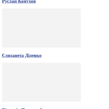
Руслан Конухов
Єлизавета Діденко