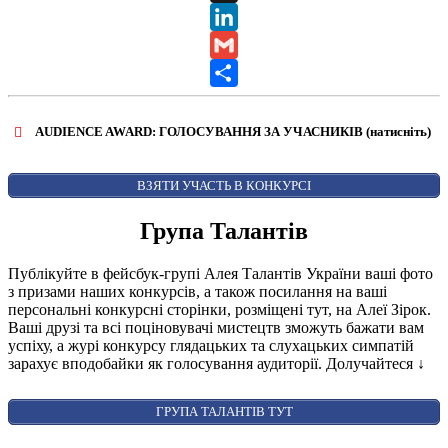
X
LinkedIn
Gmail
Share
AUDIENCE AWARD: ГОЛОСУВАННЯ ЗА УЧАСНИКІВ (натисніть)
ВІДКРИТИ ФОРМУ ДЛЯ ГОЛОСУВАННЯ
AUDIENCE AWARD
ВЗЯТИ УЧАСТЬ В КОНКУРСІ
Група Талантів
Публікуйте в фейсбук-групі Алея Талантів України ваші фото
з призами наших конкурсів, а також посилання на ваші
персональні конкурсні сторінки, розміщені тут, на Алеї Зірок.
Ваші друзі та всі поціновувачі мистецтв зможуть бажати вам
успіху, а журі конкурсу глядацьких та слухацьких симпатій
зарахує вподобайки як голосування аудиторії. Долучайтеся
↓
ГРУПА ТАЛАНТІВ ТУТ