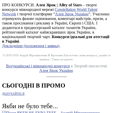
ПРО КОНКУРСИ.
Алея Зірок | Alley of Stars
– творчі
конкурси міжнародної мережі
Constellation World Talent
Network
і творчої платформи “
Алея Зірок України
”. Учасники
отримують фахове оцінювання, коментарі майстрів, призи, а
також просування і рекламу в Україні, Європі і США. І
додаються в продюсерський каталог талантів України,
рейтинговий каталог найяскравіших зірок України, в
національний творчий чарт.
Конкурси ідеальні для атестації
в Україні
.
Докладніше (положення і заявка)
.
© 2010-2026 Андрій Мірошниченко & Креативні Екосистеми, назва конкурсу, дизайн та
правила. | Також sui generis.
Всеукраїнські і міжнародні конкурси
в Творчій екосистемі
Алея Зірок України
.
__________
СЬОГОДНІ В ПРОМО
ДОЛУЧАЙТЕСЯ
Якби не було тебе...