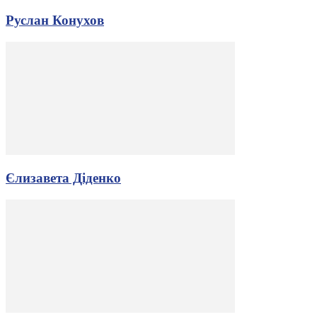
Руслан Конухов
Єлизавета Діденко