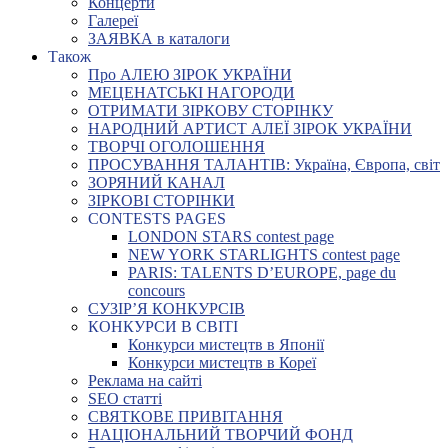
Концерти
Галереї
ЗАЯВКА в каталоги
Також
Про АЛЕЮ ЗІРОК УКРАЇНИ
МЕЦЕНАТСЬКІ НАГОРОДИ
ОТРИМАТИ ЗІРКОВУ СТОРІНКУ
НАРОДНИЙ АРТИСТ АЛЕЇ ЗІРОК УКРАЇНИ
ТВОРЧІ ОГОЛОШЕННЯ
ПРОСУВАННЯ ТАЛАНТІВ: Україна, Європа, світ
ЗОРЯНИЙ КАНАЛ
ЗІРКОВІ СТОРІНКИ
CONTESTS PAGES
LONDON STARS contest page
NEW YORK STARLIGHTS contest page
PARIS: TALENTS D’EUROPE, page du
concours
СУЗІР’Я КОНКУРСІВ
КОНКУРСИ В СВІТІ
Конкурси мистецтв в Японії
Конкурси мистецтв в Кореї
Реклама на сайті
SEO статті
СВЯТКОВЕ ПРИВІТАННЯ
НАЦІОНАЛЬНИЙ ТВОРЧИЙ ФОНД