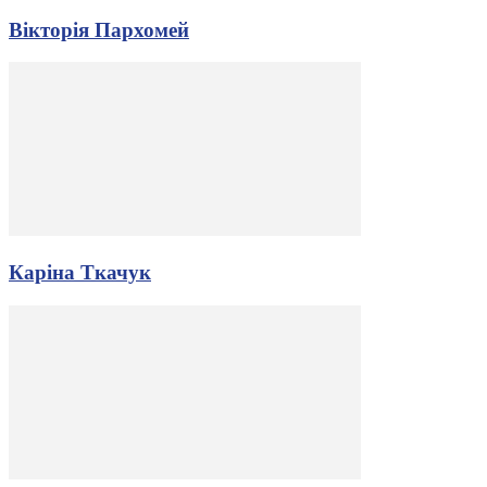
Вікторія Пархомей
Каріна Ткачук