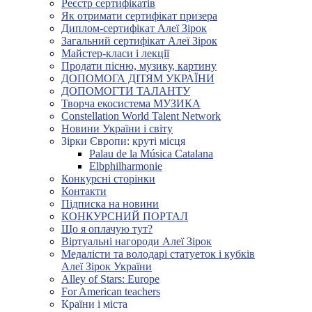
Реєстр сертифікатів
Як отримати сертифікат призера
Диплом-сертифікат Алеї Зірок
Загальний сертифікат Алеї Зірок
Майстер-класи і лекції
Продати пісню, музику, картину
ДОПОМОГА ДІТЯМ УКРАЇНИ
ДОПОМОГТИ ТАЛАНТУ
Творча екосистема МУЗИКА
Constellation World Talent Network
Новини України і світу
Зірки Європи: круті місця
Palau de la Música Catalana
Elbphilharmonie
Конкурсні сторінки
Контакти
Підписка на новини
КОНКУРСНИЙ ПОРТАЛ
Що я оплачую тут?
Віртуальні нагороди Алеї Зірок
Медалісти та володарі статуеток і кубків
Алеї Зірок України
Alley of Stars: Europe
For American teachers
Країни і міста