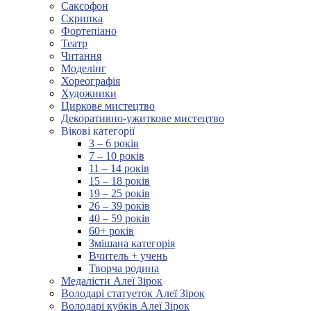
Саксофон
Скрипка
Фортепіано
Театр
Читання
Моделінг
Хореографія
Художники
Циркове мистецтво
Декоративно-ужиткове мистецтво
Вікові категорії
3 – 6 років
7 – 10 років
11 – 14 років
15 – 18 років
19 – 25 років
26 – 39 років
40 – 59 років
60+ років
Змішана категорія
Вчитель + учень
Творча родина
Медалісти Алеї Зірок
Володарі статуеток Алеї Зірок
Володарі кубків Алеї Зірок