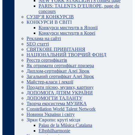
NEW YORK STARLIGHTS contest page
PARIS: TALENTS D’EUROPE, page du
concours
СУЗІР’Я КОНКУРСІВ
КОНКУРСИ В СВІТІ
Конкурси мистецтв в Японії
Конкурси мистецтв в Кореї
Реклама на сайті
SEO статті
СВЯТКОВЕ ПРИВІТАННЯ
НАЦІОНАЛЬНИЙ ТВОРЧИЙ ФОНД
Реєстр сертифікатів
Як отримати сертифікат призера
Диплом-сертифікат Алеї Зірок
Загальний сертифікат Алеї Зірок
Майстер-класи і лекції
Продати пісню, музику, картину
ДОПОМОГА ДІТЯМ УКРАЇНИ
ДОПОМОГТИ ТАЛАНТУ
Творча екосистема МУЗИКА
Constellation World Talent Network
Новини України і світу
Зірки Європи: круті місця
Palau de la Música Catalana
Elbphilharmonie