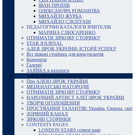
ІВАН ПРОЦІВ
ОЛЕКСАНДРА РОМАНОВА
МИХАЙЛО ЖУРБА
МИХАЙЛО СЛЄПУХІН
ПЕДАГОГІЧНІ КАТАЛОГИ ВЧИТЕЛІВ
МАРИНА СЛЮСАРЕНКО
ОТРИМАТИ ЗІРКОВУ СТОРІНКУ
STAR JOURNAL
АЛЕЯ ЗІРОК УКРАЇНИ: ІСТОРІЇ УСПІХУ
Всі зіркові сторінки для конкурсантів
Концерти
Галереї
ЗАЯВКА в каталоги
Також
Про АЛЕЮ ЗІРОК УКРАЇНИ
МЕЦЕНАТСЬКІ НАГОРОДИ
ОТРИМАТИ ЗІРКОВУ СТОРІНКУ
НАРОДНИЙ АРТИСТ АЛЕЇ ЗІРОК УКРАЇНИ
ТВОРЧІ ОГОЛОШЕННЯ
ПРОСУВАННЯ ТАЛАНТІВ: Україна, Європа, світ
ЗОРЯНИЙ КАНАЛ
ЗІРКОВІ СТОРІНКИ
CONTESTS PAGES
LONDON STARS contest page