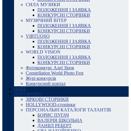
СИЛА МУЗИКИ
ПОЛОЖЕННЯ І ЗАЯВКА
КОНКУРСНІ СТОРІНКИ
МУЗИЧНИЙ ВІТЕР
ПОЛОЖЕННЯ І ЗАЯВКА
КОНКУРСНІ СТОРІНКИ
VIRTUOSO
ПОЛОЖЕННЯ І ЗАЯВКА
КОНКУРСНІ СТОРІНКИ
WORLD VISION
ПОЛОЖЕННЯ І ЗАЯВКА
КОНКУРСНІ СТОРІНКИ
Фотоконкурс Алеї Зірок
Constellation World Photo Fest
Журі конкурсів
Конкурсний портал
ЧАРТ
ПОРТФОЛІО
ЗІРКОВІ СТОРІНКИ
HOLLYWOOD-сторінки
ПЕРСОНАЛЬНІ КАТАЛОГИ ТАЛАНТІВ
БОРИС ПУГАЧ
ВАЛЕРІЯ ШКОЛЬНА
ДАНІІЛ РЕБЕРТ
ЄВА НАБОЙЧЕНКО