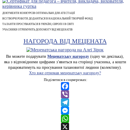
ДОКУМЕНТИ КОНКУРСІВ ОПТИМАЛЬНІ ДЛЯ АТЕСТАЦІЇ
ВСІ ТВОРЧІ РОБОТИ ДОДАЮТЬСЯ В НАЦІОНАЛЬНИЙ ТВОРЧИЙ ФОНД
ТАЛАНТИ ПРОСУВАЮТЬСЯ В УКРАЇНІ, ЄВРОПІ І В СВІТІ
УЧАСНИКИ ОТРИМУЮТЬ ДОПОМОГУ ВІД МЕЦЕНАТІВ
НАГОРОДА ВІД МЕЦЕНАТА
Ви можете подарувати
Меценатську нагороду
(одну чи декілька),
яка з відповідними цифрами з'явиться на сторінці учасника, а кошти
працюватимуть на просування талановитої людини (колективу).
Хто вже отримав меценатську нагороду?
Поділитися в соцмережах:
Facebook
Viber
Telegram
Messenger
WhatsApp