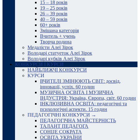
15 – 18 років
19 – 25 років
26 – 39 років
40 – 59 років
60+ років
Змішана категорія
Вчитель + учень
Творча родина
Медалісти Алеї Зірок
Володарі статуеток Алеї Зірок
Володарі кубків Алеї Зірок
КОНКУРСИ І КУРСИ
НАЙБЛИЖЧІ КОНКУРСИ
КУРСИ
ВЧИТЕЛІ ЗМІНЮЮТЬ СВІТ: досвід,
інновації, успіх. 60 годин
МУЗИЧНА ОСВІТА І МУЗИЧНА
ІНДУСТРІЯ: Україна, Європа, світ. 60 годин
ІНКЛЮЗИВНА ОСВІТА: педагогічні та
психологічні аспекти. 15 годин
ПЕДАГОГІЧНІ КОНКУРСИ →
ПЕДАГОГІЧНА МАЙСТЕРНІСТЬ
ТАЛАНТ ПЕДАГОГА
СОНЦЕ СОКРАТА
ОСВІТА УКРАЇНИ