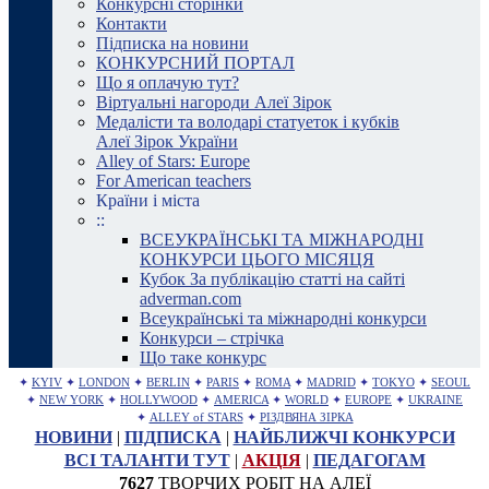
Конкурсні сторінки
Контакти
Підписка на новини
КОНКУРСНИЙ ПОРТАЛ
Що я оплачую тут?
Віртуальні нагороди Алеї Зірок
Медалісти та володарі статуеток і кубків
Алеї Зірок України
Alley of Stars: Europe
For American teachers
Країни і міста
::
ВСЕУКРАЇНСЬКІ ТА МІЖНАРОДНІ
КОНКУРСИ ЦЬОГО МІСЯЦЯ
Кубок За публікацію статті на сайті
adverman.com
Всеукраїнські та міжнародні конкурси
Конкурси – стрічка
Що таке конкурс
✦
KYIV
✦
LONDON
✦
BERLIN
✦
PARIS
✦
ROMA
✦
MADRID
✦
TOKYO
✦
SEOUL
✦
NEW YORK
✦
HOLLYWOOD
✦
AMERICA
✦
WORLD
✦
EUROPE
✦
UKRAINE
✦
ALLEY of STARS
✦
РІЗДВЯНА ЗІРКА
НОВИНИ
|
ПІДПИСКА
|
НАЙБЛИЖЧІ КОНКУРСИ
ВСІ ТАЛАНТИ ТУТ
|
АКЦІЯ
|
ПЕДАГОГАМ
7627
ТВОРЧИХ РОБІТ НА АЛЕЇ