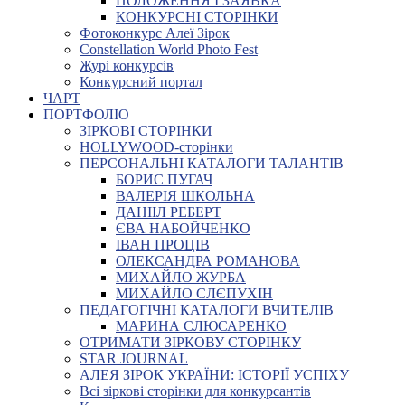
ПОЛОЖЕННЯ І ЗАЯВКА
КОНКУРСНІ СТОРІНКИ
Фотоконкурс Алеї Зірок
Constellation World Photo Fest
Журі конкурсів
Конкурсний портал
ЧАРТ
ПОРТФОЛІО
ЗІРКОВІ СТОРІНКИ
HOLLYWOOD-сторінки
ПЕРСОНАЛЬНІ КАТАЛОГИ ТАЛАНТІВ
БОРИС ПУГАЧ
ВАЛЕРІЯ ШКОЛЬНА
ДАНІІЛ РЕБЕРТ
ЄВА НАБОЙЧЕНКО
ІВАН ПРОЦІВ
ОЛЕКСАНДРА РОМАНОВА
МИХАЙЛО ЖУРБА
МИХАЙЛО СЛЄПУХІН
ПЕДАГОГІЧНІ КАТАЛОГИ ВЧИТЕЛІВ
МАРИНА СЛЮСАРЕНКО
ОТРИМАТИ ЗІРКОВУ СТОРІНКУ
STAR JOURNAL
АЛЕЯ ЗІРОК УКРАЇНИ: ІСТОРІЇ УСПІХУ
Всі зіркові сторінки для конкурсантів