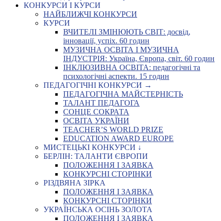
КОНКУРСИ І КУРСИ
НАЙБЛИЖЧІ КОНКУРСИ
КУРСИ
ВЧИТЕЛІ ЗМІНЮЮТЬ СВІТ: досвід,
інновації, успіх. 60 годин
МУЗИЧНА ОСВІТА І МУЗИЧНА
ІНДУСТРІЯ: Україна, Європа, світ. 60 годин
ІНКЛЮЗИВНА ОСВІТА: педагогічні та
психологічні аспекти. 15 годин
ПЕДАГОГІЧНІ КОНКУРСИ →
ПЕДАГОГІЧНА МАЙСТЕРНІСТЬ
ТАЛАНТ ПЕДАГОГА
СОНЦЕ СОКРАТА
ОСВІТА УКРАЇНИ
TEACHER’S WORLD PRIZE
EDUCATION AWARD EUROPE
МИСТЕЦЬКІ КОНКУРСИ ↓
БЕРЛІН: ТАЛАНТИ ЄВРОПИ
ПОЛОЖЕННЯ І ЗАЯВКА
КОНКУРСНІ СТОРІНКИ
РІЗДВЯНА ЗІРКА
ПОЛОЖЕННЯ І ЗАЯВКА
КОНКУРСНІ СТОРІНКИ
УКРАЇНСЬКА ОСІНЬ ЗОЛОТА
ПОЛОЖЕННЯ І ЗАЯВКА