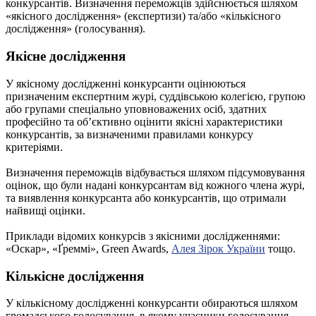
конкурсантів. Визначення переможців здійснюється шляхом
«якісного дослідження» (експертизи) та/або «кількісного
дослідження» (голосування).
Якісне дослідження
У якісному дослідженні конкурсанти оцінюються
призначеним експертним журі, суддівською колегією, групою
або групами спеціально уповноважених осіб, здатних
професійно та об’єктивно оцінити якісні характеристики
конкурсантів, за визначеними правилами конкурсу
критеріями.
Визначення переможців відбувається шляхом підсумовування
оцінок, що були надані конкурсантам від кожного члена журі,
та виявлення конкурсанта або конкурсантів, що отримали
найвищі оцінки.
Приклади відомих конкурсів з якісними дослідженнями:
«Оскар», «Ґреммі», Green Awards,
Алея Зірок України
тощо.
Кількісне дослідження
У кількісному дослідженні конкурсанти обираються шляхом
громадського голосування, в якому учасники голосування