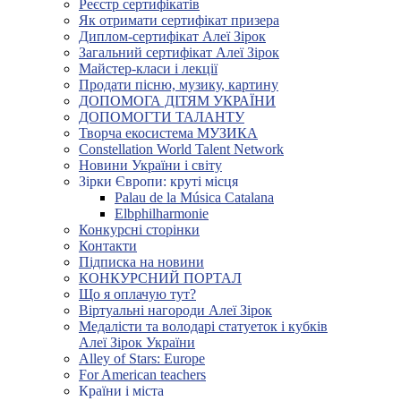
Реєстр сертифікатів
Як отримати сертифікат призера
Диплом-сертифікат Алеї Зірок
Загальний сертифікат Алеї Зірок
Майстер-класи і лекції
Продати пісню, музику, картину
ДОПОМОГА ДІТЯМ УКРАЇНИ
ДОПОМОГТИ ТАЛАНТУ
Творча екосистема МУЗИКА
Constellation World Talent Network
Новини України і світу
Зірки Європи: круті місця
Palau de la Música Catalana
Elbphilharmonie
Конкурсні сторінки
Контакти
Підписка на новини
КОНКУРСНИЙ ПОРТАЛ
Що я оплачую тут?
Віртуальні нагороди Алеї Зірок
Медалісти та володарі статуеток і кубків
Алеї Зірок України
Alley of Stars: Europe
For American teachers
Країни і міста