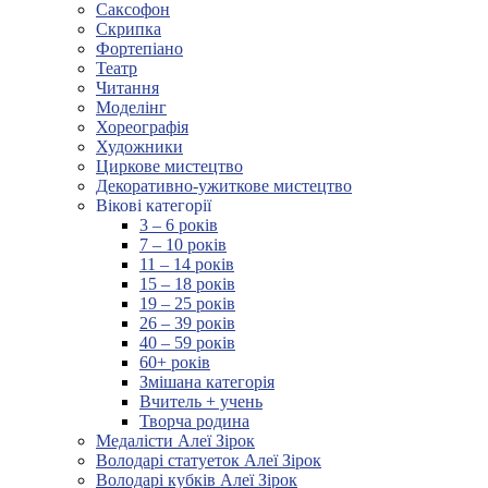
Саксофон
Скрипка
Фортепіано
Театр
Читання
Моделінг
Хореографія
Художники
Циркове мистецтво
Декоративно-ужиткове мистецтво
Вікові категорії
3 – 6 років
7 – 10 років
11 – 14 років
15 – 18 років
19 – 25 років
26 – 39 років
40 – 59 років
60+ років
Змішана категорія
Вчитель + учень
Творча родина
Медалісти Алеї Зірок
Володарі статуеток Алеї Зірок
Володарі кубків Алеї Зірок