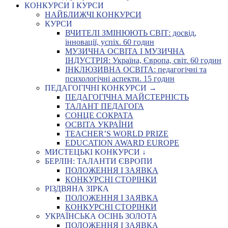
КОНКУРСИ І КУРСИ
НАЙБЛИЖЧІ КОНКУРСИ
КУРСИ
ВЧИТЕЛІ ЗМІНЮЮТЬ СВІТ: досвід,
інновації, успіх. 60 годин
МУЗИЧНА ОСВІТА І МУЗИЧНА
ІНДУСТРІЯ: Україна, Європа, світ. 60 годин
ІНКЛЮЗИВНА ОСВІТА: педагогічні та
психологічні аспекти. 15 годин
ПЕДАГОГІЧНІ КОНКУРСИ →
ПЕДАГОГІЧНА МАЙСТЕРНІСТЬ
ТАЛАНТ ПЕДАГОГА
СОНЦЕ СОКРАТА
ОСВІТА УКРАЇНИ
TEACHER’S WORLD PRIZE
EDUCATION AWARD EUROPE
МИСТЕЦЬКІ КОНКУРСИ ↓
БЕРЛІН: ТАЛАНТИ ЄВРОПИ
ПОЛОЖЕННЯ І ЗАЯВКА
КОНКУРСНІ СТОРІНКИ
РІЗДВЯНА ЗІРКА
ПОЛОЖЕННЯ І ЗАЯВКА
КОНКУРСНІ СТОРІНКИ
УКРАЇНСЬКА ОСІНЬ ЗОЛОТА
ПОЛОЖЕННЯ І ЗАЯВКА