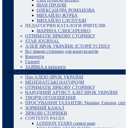
ІВАН ПРОЦІВ
ОЛЕКСАНДРА РОМАНОВА
МИХАЙЛО ЖУРБА
МИХАЙЛО СЛЄПУХІН
ПЕДАГОГІЧНІ КАТАЛОГИ ВЧИТЕЛІВ
МАРИНА СЛЮСАРЕНКО
ОТРИМАТИ ЗІРКОВУ СТОРІНКУ
STAR JOURNAL
АЛЕЯ ЗІРОК УКРАЇНИ: ІСТОРІЇ УСПІХУ
Всі зіркові сторінки для конкурсантів
Концерти
Галереї
ЗАЯВКА в каталоги
Також
Про АЛЕЮ ЗІРОК УКРАЇНИ
МЕЦЕНАТСЬКІ НАГОРОДИ
ОТРИМАТИ ЗІРКОВУ СТОРІНКУ
НАРОДНИЙ АРТИСТ АЛЕЇ ЗІРОК УКРАЇНИ
ТВОРЧІ ОГОЛОШЕННЯ
ПРОСУВАННЯ ТАЛАНТІВ: Україна, Європа, світ
ЗОРЯНИЙ КАНАЛ
ЗІРКОВІ СТОРІНКИ
CONTESTS PAGES
LONDON STARS contest page