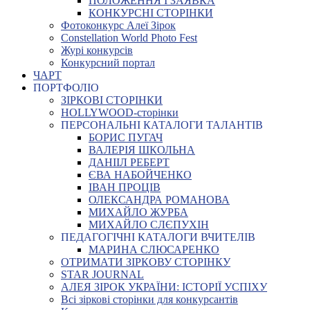
ПОЛОЖЕННЯ І ЗАЯВКА
КОНКУРСНІ СТОРІНКИ
Фотоконкурс Алеї Зірок
Constellation World Photo Fest
Журі конкурсів
Конкурсний портал
ЧАРТ
ПОРТФОЛІО
ЗІРКОВІ СТОРІНКИ
HOLLYWOOD-сторінки
ПЕРСОНАЛЬНІ КАТАЛОГИ ТАЛАНТІВ
БОРИС ПУГАЧ
ВАЛЕРІЯ ШКОЛЬНА
ДАНІІЛ РЕБЕРТ
ЄВА НАБОЙЧЕНКО
ІВАН ПРОЦІВ
ОЛЕКСАНДРА РОМАНОВА
МИХАЙЛО ЖУРБА
МИХАЙЛО СЛЄПУХІН
ПЕДАГОГІЧНІ КАТАЛОГИ ВЧИТЕЛІВ
МАРИНА СЛЮСАРЕНКО
ОТРИМАТИ ЗІРКОВУ СТОРІНКУ
STAR JOURNAL
АЛЕЯ ЗІРОК УКРАЇНИ: ІСТОРІЇ УСПІХУ
Всі зіркові сторінки для конкурсантів