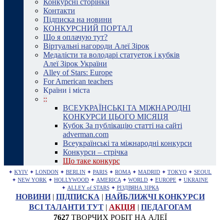
Конкурсні сторінки
Контакти
Підписка на новини
КОНКУРСНИЙ ПОРТАЛ
Що я оплачую тут?
Віртуальні нагороди Алеї Зірок
Медалісти та володарі статуеток і кубків
Алеї Зірок України
Alley of Stars: Europe
For American teachers
Країни і міста
::
ВСЕУКРАЇНСЬКІ ТА МІЖНАРОДНІ
КОНКУРСИ ЦЬОГО МІСЯЦЯ
Кубок За публікацію статті на сайті
adverman.com
Всеукраїнські та міжнародні конкурси
Конкурси – стрічка
Що таке конкурс
✦
KYIV
✦
LONDON
✦
BERLIN
✦
PARIS
✦
ROMA
✦
MADRID
✦
TOKYO
✦
SEOUL
✦
NEW YORK
✦
HOLLYWOOD
✦
AMERICA
✦
WORLD
✦
EUROPE
✦
UKRAINE
✦
ALLEY of STARS
✦
РІЗДВЯНА ЗІРКА
НОВИНИ
|
ПІДПИСКА
|
НАЙБЛИЖЧІ КОНКУРСИ
ВСІ ТАЛАНТИ ТУТ
|
АКЦІЯ
|
ПЕДАГОГАМ
7627
ТВОРЧИХ РОБІТ НА АЛЕЇ