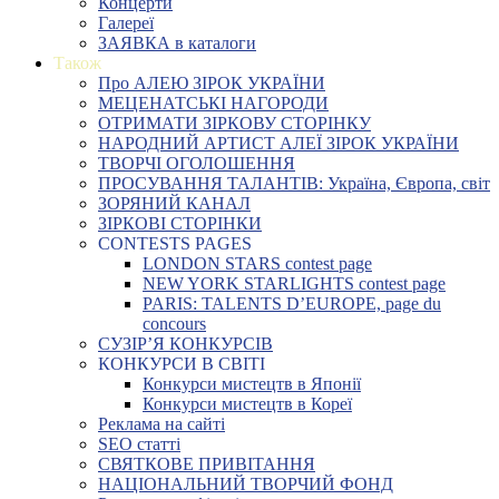
Концерти
Галереї
ЗАЯВКА в каталоги
Також
Про АЛЕЮ ЗІРОК УКРАЇНИ
МЕЦЕНАТСЬКІ НАГОРОДИ
ОТРИМАТИ ЗІРКОВУ СТОРІНКУ
НАРОДНИЙ АРТИСТ АЛЕЇ ЗІРОК УКРАЇНИ
ТВОРЧІ ОГОЛОШЕННЯ
ПРОСУВАННЯ ТАЛАНТІВ: Україна, Європа, світ
ЗОРЯНИЙ КАНАЛ
ЗІРКОВІ СТОРІНКИ
CONTESTS PAGES
LONDON STARS contest page
NEW YORK STARLIGHTS contest page
PARIS: TALENTS D’EUROPE, page du
concours
СУЗІР’Я КОНКУРСІВ
КОНКУРСИ В СВІТІ
Конкурси мистецтв в Японії
Конкурси мистецтв в Кореї
Реклама на сайті
SEO статті
СВЯТКОВЕ ПРИВІТАННЯ
НАЦІОНАЛЬНИЙ ТВОРЧИЙ ФОНД