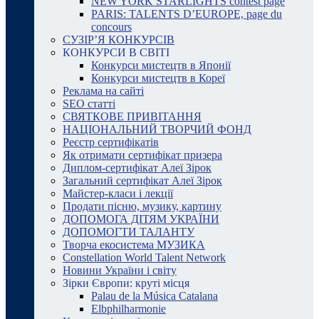
NEW YORK STARLIGHTS contest page
PARIS: TALENTS D’EUROPE, page du
concours
СУЗІР’Я КОНКУРСІВ
КОНКУРСИ В СВІТІ
Конкурси мистецтв в Японії
Конкурси мистецтв в Кореї
Реклама на сайті
SEO статті
СВЯТКОВЕ ПРИВІТАННЯ
НАЦІОНАЛЬНИЙ ТВОРЧИЙ ФОНД
Реєстр сертифікатів
Як отримати сертифікат призера
Диплом-сертифікат Алеї Зірок
Загальний сертифікат Алеї Зірок
Майстер-класи і лекції
Продати пісню, музику, картину
ДОПОМОГА ДІТЯМ УКРАЇНИ
ДОПОМОГТИ ТАЛАНТУ
Творча екосистема МУЗИКА
Constellation World Talent Network
Новини України і світу
Зірки Європи: круті місця
Palau de la Música Catalana
Elbphilharmonie