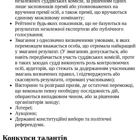
незалежних суддівських комісій, за рішенням одних
лише засновників премії або уповноважених на
вручення премії осіб, а також премії, що вручаються
єдиному можливому номінанту;
Рейтинги будь-яких показників, що не базуються на
результатах незалежної експертизи або публічного
голосування;
Змагання з однозначно визначеними умовами, в яких
переможцем вважається особа, що отримала найкращий
у змаганні результат. (У змаганнях допускається, або
навіть передбачається участь суддівських комісій, проте
в таких заходах судді виконують роль контролюючих
осіб, аудиторів, що стежать за додержанням учасниками
змагань визначених правил, і підтверджують або
скасовують результати, отримані учасниками);
Вікторини та розіграші призів, де остаточні переможці,
що виконали певну необхідну послідовність дій,
обираються випадковим чином, або за рішенням
організаторів заходу;
Лотереї;
Аукціони;
Державні конституційні вибори та політичні
референдуми.
Конкурси талантів