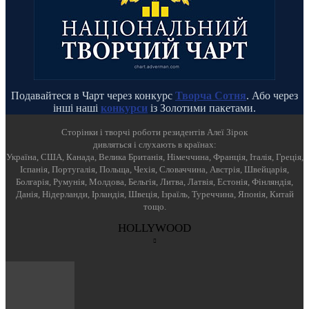
Подавайтеся в Чарт через конкурс
Творча Сотня
. Або через
інші наші
конкурси
із Золотими пакетами.
Cторінки і творчі роботи резидентів Алеї Зірок
дивляться і слухають в країнах:
Україна, США, Канада, Велика Британія, Німеччина, Франція, Італія, Греція,
Іспанія, Португалія, Польща, Чехія, Словаччина, Австрія, Швейцарія,
Болгарія, Румунія, Молдова, Бельгія, Литва, Латвія, Естонія, Фінляндія,
Данія, Нідерланди, Ірландія, Швеція, Ізраїль, Туреччина, Японія, Китай
тощо.
HOLLYWOOD