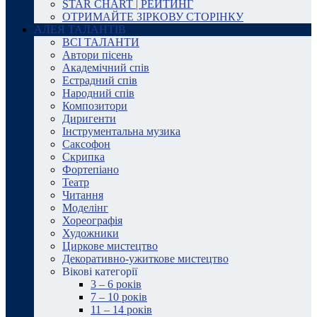
STAR CHART | РЕЙТИНГ
ОТРИМАЙТЕ ЗІРКОВУ СТОРІНКУ
АЛЕЯ ТАЛАНТІВ
ВСІ ТАЛАНТИ
Автори пісень
Академічний спів
Естрадний спів
Народний спів
Композитори
Диригенти
Інструментальна музика
Саксофон
Скрипка
Фортепіано
Театр
Читання
Моделінг
Хореографія
Художники
Циркове мистецтво
Декоративно-ужиткове мистецтво
Вікові категорії
3 – 6 років
7 – 10 років
11 – 14 років