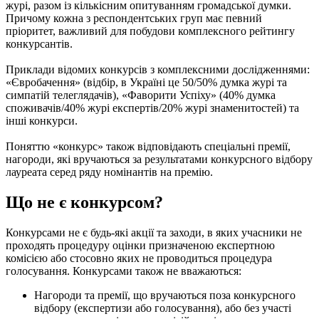
журі, разом із кількісним опитуванням громадської думки.
Причому кожна з респондентських груп має певний
пріоритет, важливий для побудови комплексного рейтингу
конкурсантів.
Приклади відомих конкурсів з комплексними дослідженнями:
«Євробачення» (відбір, в Україні це 50/50% думка журі та
симпатій телеглядачів), «Фаворити Успіху» (40% думка
споживачів/40% журі експертів/20% журі знаменитостей) та
інші конкурси.
Поняттю «конкурс» також відповідають спеціальні премії,
нагороди, які вручаються за результатами конкурсного відбору
лауреата серед ряду номінантів на премію.
Що не є конкурсом?
Конкурсами не є будь-які акції та заходи, в яких учасники не
проходять процедуру оцінки призначеною експертною
комісією або стосовно яких не проводиться процедура
голосування. Конкурсами також не вважаються:
Нагороди та премії, що вручаються поза конкурсного
відбору (експертизи або голосування), або без участі