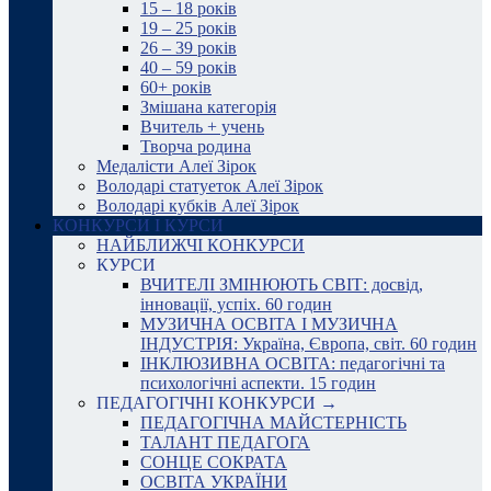
15 – 18 років
19 – 25 років
26 – 39 років
40 – 59 років
60+ років
Змішана категорія
Вчитель + учень
Творча родина
Медалісти Алеї Зірок
Володарі статуеток Алеї Зірок
Володарі кубків Алеї Зірок
КОНКУРСИ І КУРСИ
НАЙБЛИЖЧІ КОНКУРСИ
КУРСИ
ВЧИТЕЛІ ЗМІНЮЮТЬ СВІТ: досвід,
інновації, успіх. 60 годин
МУЗИЧНА ОСВІТА І МУЗИЧНА
ІНДУСТРІЯ: Україна, Європа, світ. 60 годин
ІНКЛЮЗИВНА ОСВІТА: педагогічні та
психологічні аспекти. 15 годин
ПЕДАГОГІЧНІ КОНКУРСИ →
ПЕДАГОГІЧНА МАЙСТЕРНІСТЬ
ТАЛАНТ ПЕДАГОГА
СОНЦЕ СОКРАТА
ОСВІТА УКРАЇНИ