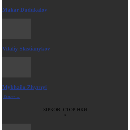
Makar Dudukalov
Vitaliy Slastianykov
Mykhailo Zhyrnyi
| Більше →
ЗІРКОВІ СТОРІНКИ