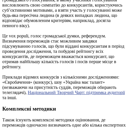
висловлюють свою симпатію до конкурсантів, користуючись
суб’єктивними мотивами, а взяти участь у голосуванні може
будь-яка пересічна людина (в деяких випадках людина, що
відповідає обумовленим критеріям, наприклад, досягла
певного віку).
Це vox populi, голос громадської думки, референдум.
Визначення переможців стає можливим завдяки
підсумуванню голосів, що були віддані конкурсантам в період
проведення дослідження, та побудові рейтингу всіх
конкурсантів, де переможцем вважається конкурсант, що
отримав найбільшу кількість голосів і посів перше місце в
рейтингу.
Приклади відомих конкурсів з кількісними дослідженнями:
«Євробачення» (конкурс), шоу «Україна має талант»
(незважаючи на присутність суддів, переможців обирають
телеглядачі),
Національний Творчий Чарт: підтримка аудиторії
та інші.
Комплексні методики
Також існують комплексні методики оцінювання, де
переможців одночасно визначають одне або кілька експертних