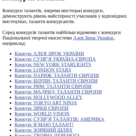
Конкурси талантів, зокрема мистецькі конкурси,
демонструють рівень майстерності учасників у відповідних
мистецтвах, таланти конкурсантів.
Серед конкурсів талантів найбільш відомими є конкурси
Національної творчої екосистеми
Алея Зірок України
,
наприклад:
Конкурс АЛЕЯ ЗІРОК УКРАЇНИ
Конкурс СУЗІР’Я УКРАЇНА-ЄВРОПА
Конкурс NEW YORK STARLIGHTS
Конкурс LONDON STARS
Конкурс ПАРИЖ: ТАЛАНТИ ЄВРОПИ
Конкурс БЕРЛІН: ТАЛАНТИ ЄВРОПИ
Конкурс РИМ: ТАЛАНТИ ЄВРОПИ
Конкурс МАДРИД: ТАЛАНТИ ЄВРОПИ
Конкурс HOLLYWOOD ALLEY
Конкурс TOKYO ART NINJA
Конкурс ЗІРКИ ЄВРОПИ
Конкурс WORLD VISION
Конкурс СУЗІР’Я ТАЛАНТІВ: АМЕРИКА
Конкурс Я МАЮ ТАЛАНТ!
Конкурс ЗОРЯНИЙ ШЛЯХ
Конкурс ТВОРЧА ПЕРЕМОГА