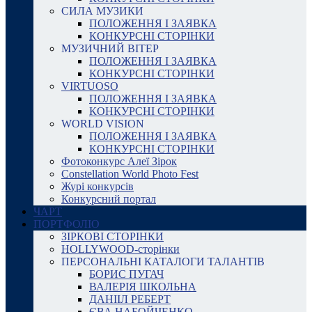
СИЛА МУЗИКИ
ПОЛОЖЕННЯ І ЗАЯВКА
КОНКУРСНІ СТОРІНКИ
МУЗИЧНИЙ ВІТЕР
ПОЛОЖЕННЯ І ЗАЯВКА
КОНКУРСНІ СТОРІНКИ
VIRTUOSO
ПОЛОЖЕННЯ І ЗАЯВКА
КОНКУРСНІ СТОРІНКИ
WORLD VISION
ПОЛОЖЕННЯ І ЗАЯВКА
КОНКУРСНІ СТОРІНКИ
Фотоконкурс Алеї Зірок
Constellation World Photo Fest
Журі конкурсів
Конкурсний портал
ЧАРТ
ПОРТФОЛІО
ЗІРКОВІ СТОРІНКИ
HOLLYWOOD-сторінки
ПЕРСОНАЛЬНІ КАТАЛОГИ ТАЛАНТІВ
БОРИС ПУГАЧ
ВАЛЕРІЯ ШКОЛЬНА
ДАНІІЛ РЕБЕРТ
ЄВА НАБОЙЧЕНКО