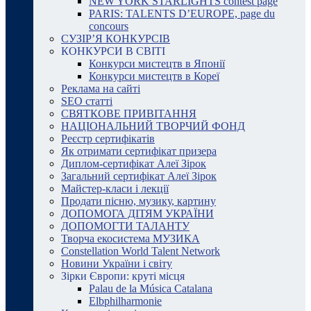
NEW YORK STARLIGHTS contest page
PARIS: TALENTS D’EUROPE, page du
concours
СУЗІР’Я КОНКУРСІВ
КОНКУРСИ В СВІТІ
Конкурси мистецтв в Японії
Конкурси мистецтв в Кореї
Реклама на сайті
SEO статті
СВЯТКОВЕ ПРИВІТАННЯ
НАЦІОНАЛЬНИЙ ТВОРЧИЙ ФОНД
Реєстр сертифікатів
Як отримати сертифікат призера
Диплом-сертифікат Алеї Зірок
Загальний сертифікат Алеї Зірок
Майстер-класи і лекції
Продати пісню, музику, картину
ДОПОМОГА ДІТЯМ УКРАЇНИ
ДОПОМОГТИ ТАЛАНТУ
Творча екосистема МУЗИКА
Constellation World Talent Network
Новини України і світу
Зірки Європи: круті місця
Palau de la Música Catalana
Elbphilharmonie