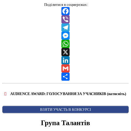
Поділитися в соцмережах:
Facebook
Viber
Telegram
Messenger
WhatsApp
X
LinkedIn
Gmail
Share
AUDIENCE AWARD: ГОЛОСУВАННЯ ЗА УЧАСНИКІВ (натисніть)
ВІДКРИТИ ФОРМУ ДЛЯ ГОЛОСУВАННЯ
AUDIENCE AWARD
ВЗЯТИ УЧАСТЬ В КОНКУРСІ
Група Талантів