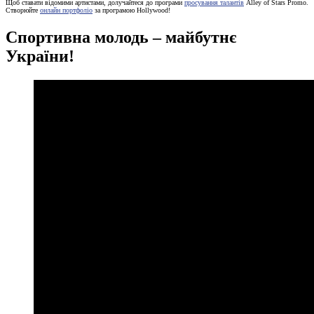
Щоб ставати відомими артистами, долучайтеся до програми
просування талантів
Alley of Stars Promo.
Створюйте
онлайн портфоліо
за програмою Hollywood!
Спортивна молодь – майбутнє
України!