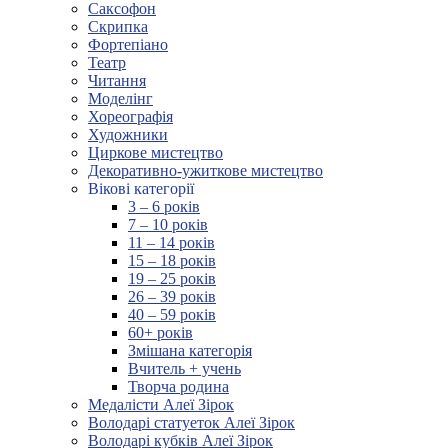
Саксофон
Скрипка
Фортепіано
Театр
Читання
Моделінг
Хореографія
Художники
Циркове мистецтво
Декоративно-ужиткове мистецтво
Вікові категорії
3 – 6 років
7 – 10 років
11 – 14 років
15 – 18 років
19 – 25 років
26 – 39 років
40 – 59 років
60+ років
Змішана категорія
Вчитель + учень
Творча родина
Медалісти Алеї Зірок
Володарі статуеток Алеї Зірок
Володарі кубків Алеї Зірок