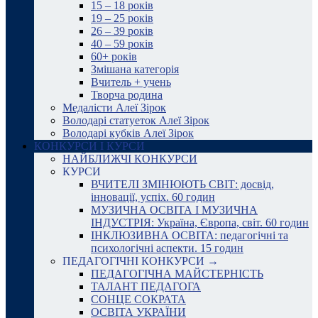
15 – 18 років
19 – 25 років
26 – 39 років
40 – 59 років
60+ років
Змішана категорія
Вчитель + учень
Творча родина
Медалісти Алеї Зірок
Володарі статуеток Алеї Зірок
Володарі кубків Алеї Зірок
КОНКУРСИ І КУРСИ
НАЙБЛИЖЧІ КОНКУРСИ
КУРСИ
ВЧИТЕЛІ ЗМІНЮЮТЬ СВІТ: досвід,
інновації, успіх. 60 годин
МУЗИЧНА ОСВІТА І МУЗИЧНА
ІНДУСТРІЯ: Україна, Європа, світ. 60 годин
ІНКЛЮЗИВНА ОСВІТА: педагогічні та
психологічні аспекти. 15 годин
ПЕДАГОГІЧНІ КОНКУРСИ →
ПЕДАГОГІЧНА МАЙСТЕРНІСТЬ
ТАЛАНТ ПЕДАГОГА
СОНЦЕ СОКРАТА
ОСВІТА УКРАЇНИ