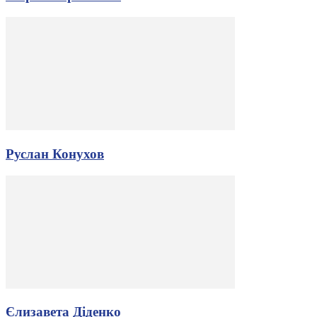
Руслан Конухов
Єлизавета Діденко