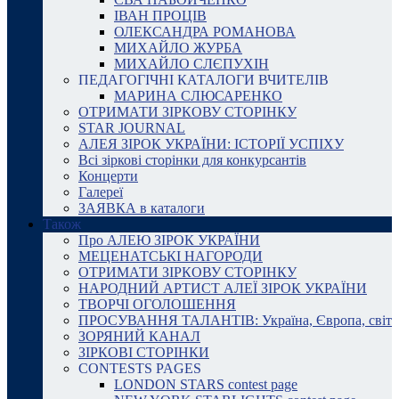
ІВАН ПРОЦІВ
ОЛЕКСАНДРА РОМАНОВА
МИХАЙЛО ЖУРБА
МИХАЙЛО СЛЄПУХІН
ПЕДАГОГІЧНІ КАТАЛОГИ ВЧИТЕЛІВ
МАРИНА СЛЮСАРЕНКО
ОТРИМАТИ ЗІРКОВУ СТОРІНКУ
STAR JOURNAL
АЛЕЯ ЗІРОК УКРАЇНИ: ІСТОРІЇ УСПІХУ
Всі зіркові сторінки для конкурсантів
Концерти
Галереї
ЗАЯВКА в каталоги
Також
Про АЛЕЮ ЗІРОК УКРАЇНИ
МЕЦЕНАТСЬКІ НАГОРОДИ
ОТРИМАТИ ЗІРКОВУ СТОРІНКУ
НАРОДНИЙ АРТИСТ АЛЕЇ ЗІРОК УКРАЇНИ
ТВОРЧІ ОГОЛОШЕННЯ
ПРОСУВАННЯ ТАЛАНТІВ: Україна, Європа, світ
ЗОРЯНИЙ КАНАЛ
ЗІРКОВІ СТОРІНКИ
CONTESTS PAGES
LONDON STARS contest page