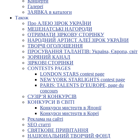
Концерти
Галереї
ЗАЯВКА в каталоги
Також
Про АЛЕЮ ЗІРОК УКРАЇНИ
МЕЦЕНАТСЬКІ НАГОРОДИ
ОТРИМАТИ ЗІРКОВУ СТОРІНКУ
НАРОДНИЙ АРТИСТ АЛЕЇ ЗІРОК УКРАЇНИ
ТВОРЧІ ОГОЛОШЕННЯ
ПРОСУВАННЯ ТАЛАНТІВ: Україна, Європа, світ
ЗОРЯНИЙ КАНАЛ
ЗІРКОВІ СТОРІНКИ
CONTESTS PAGES
LONDON STARS contest page
NEW YORK STARLIGHTS contest page
PARIS: TALENTS D’EUROPE, page du
concours
СУЗІР’Я КОНКУРСІВ
КОНКУРСИ В СВІТІ
Конкурси мистецтв в Японії
Конкурси мистецтв в Кореї
Реклама на сайті
SEO статті
СВЯТКОВЕ ПРИВІТАННЯ
НАЦІОНАЛЬНИЙ ТВОРЧИЙ ФОНД