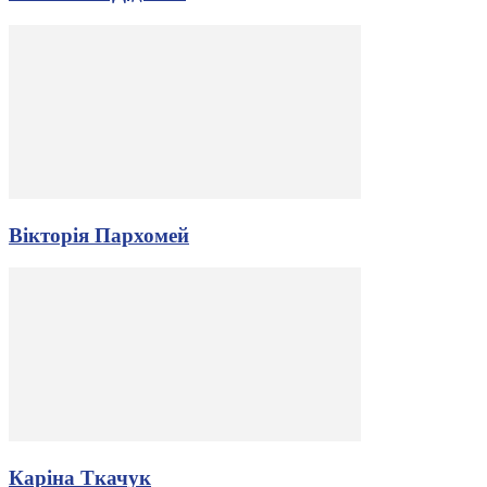
Вікторія Пархомей
Каріна Ткачук