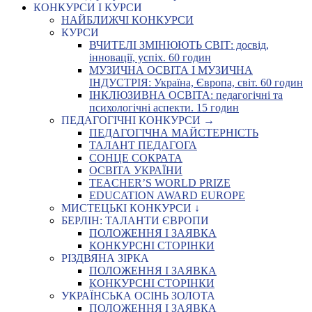
КОНКУРСИ І КУРСИ
НАЙБЛИЖЧІ КОНКУРСИ
КУРСИ
ВЧИТЕЛІ ЗМІНЮЮТЬ СВІТ: досвід,
інновації, успіх. 60 годин
МУЗИЧНА ОСВІТА І МУЗИЧНА
ІНДУСТРІЯ: Україна, Європа, світ. 60 годин
ІНКЛЮЗИВНА ОСВІТА: педагогічні та
психологічні аспекти. 15 годин
ПЕДАГОГІЧНІ КОНКУРСИ →
ПЕДАГОГІЧНА МАЙСТЕРНІСТЬ
ТАЛАНТ ПЕДАГОГА
СОНЦЕ СОКРАТА
ОСВІТА УКРАЇНИ
TEACHER’S WORLD PRIZE
EDUCATION AWARD EUROPE
МИСТЕЦЬКІ КОНКУРСИ ↓
БЕРЛІН: ТАЛАНТИ ЄВРОПИ
ПОЛОЖЕННЯ І ЗАЯВКА
КОНКУРСНІ СТОРІНКИ
РІЗДВЯНА ЗІРКА
ПОЛОЖЕННЯ І ЗАЯВКА
КОНКУРСНІ СТОРІНКИ
УКРАЇНСЬКА ОСІНЬ ЗОЛОТА
ПОЛОЖЕННЯ І ЗАЯВКА