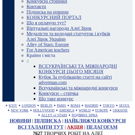
Конкурсні сторінки
Контакти
Підписка на новини
КОНКУРСНИЙ ПОРТАЛ
Що я оплачую тут?
Віртуальні нагороди Алеї Зірок
Медалісти та володарі статуеток і кубків
Алеї Зірок України
Alley of Stars: Europe
For American teachers
Країни і міста
::
ВСЕУКРАЇНСЬКІ ТА МІЖНАРОДНІ
КОНКУРСИ ЦЬОГО МІСЯЦЯ
Кубок За публікацію статті на сайті
adverman.com
Всеукраїнські та міжнародні конкурси
Конкурси – стрічка
Що таке конкурс
✦
KYIV
✦
LONDON
✦
BERLIN
✦
PARIS
✦
ROMA
✦
MADRID
✦
TOKYO
✦
SEOUL
✦
NEW YORK
✦
HOLLYWOOD
✦
AMERICA
✦
WORLD
✦
EUROPE
✦
UKRAINE
✦
ALLEY of STARS
✦
РІЗДВЯНА ЗІРКА
НОВИНИ
|
ПІДПИСКА
|
НАЙБЛИЖЧІ КОНКУРСИ
ВСІ ТАЛАНТИ ТУТ
|
АКЦІЯ
|
ПЕДАГОГАМ
7627
ТВОРЧИХ РОБІТ НА АЛЕЇ