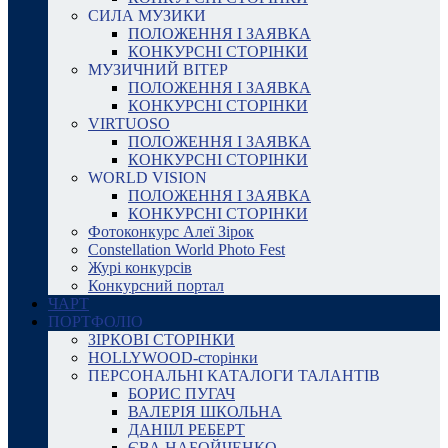
СИЛА МУЗИКИ
ПОЛОЖЕННЯ І ЗАЯВКА
КОНКУРСНІ СТОРІНКИ
МУЗИЧНИЙ ВІТЕР
ПОЛОЖЕННЯ І ЗАЯВКА
КОНКУРСНІ СТОРІНКИ
VIRTUOSO
ПОЛОЖЕННЯ І ЗАЯВКА
КОНКУРСНІ СТОРІНКИ
WORLD VISION
ПОЛОЖЕННЯ І ЗАЯВКА
КОНКУРСНІ СТОРІНКИ
Фотоконкурс Алеї Зірок
Constellation World Photo Fest
Журі конкурсів
Конкурсний портал
ЧАРТ
ПОРТФОЛІО
ЗІРКОВІ СТОРІНКИ
HOLLYWOOD-сторінки
ПЕРСОНАЛЬНІ КАТАЛОГИ ТАЛАНТІВ
БОРИС ПУГАЧ
ВАЛЕРІЯ ШКОЛЬНА
ДАНІІЛ РЕБЕРТ
ЄВА НАБОЙЧЕНКО