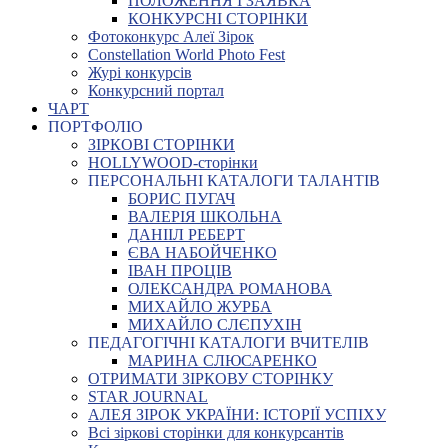
ПОЛОЖЕННЯ І ЗАЯВКА
КОНКУРСНІ СТОРІНКИ
Фотоконкурс Алеї Зірок
Constellation World Photo Fest
Журі конкурсів
Конкурсний портал
ЧАРТ
ПОРТФОЛІО
ЗІРКОВІ СТОРІНКИ
HOLLYWOOD-сторінки
ПЕРСОНАЛЬНІ КАТАЛОГИ ТАЛАНТІВ
БОРИС ПУГАЧ
ВАЛЕРІЯ ШКОЛЬНА
ДАНІІЛ РЕБЕРТ
ЄВА НАБОЙЧЕНКО
ІВАН ПРОЦІВ
ОЛЕКСАНДРА РОМАНОВА
МИХАЙЛО ЖУРБА
МИХАЙЛО СЛЄПУХІН
ПЕДАГОГІЧНІ КАТАЛОГИ ВЧИТЕЛІВ
МАРИНА СЛЮСАРЕНКО
ОТРИМАТИ ЗІРКОВУ СТОРІНКУ
STAR JOURNAL
АЛЕЯ ЗІРОК УКРАЇНИ: ІСТОРІЇ УСПІХУ
Всі зіркові сторінки для конкурсантів