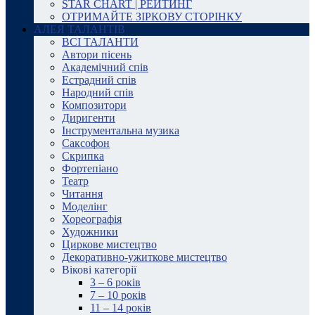
STAR CHART | РЕЙТИНГ
ОТРИМАЙТЕ ЗІРКОВУ СТОРІНКУ
АЛЕЯ ТАЛАНТІВ
ВСІ ТАЛАНТИ
Автори пісень
Академічний спів
Естрадний спів
Народний спів
Композитори
Диригенти
Інструментальна музика
Саксофон
Скрипка
Фортепіано
Театр
Читання
Моделінг
Хореографія
Художники
Циркове мистецтво
Декоративно-ужиткове мистецтво
Вікові категорії
3 – 6 років
7 – 10 років
11 – 14 років