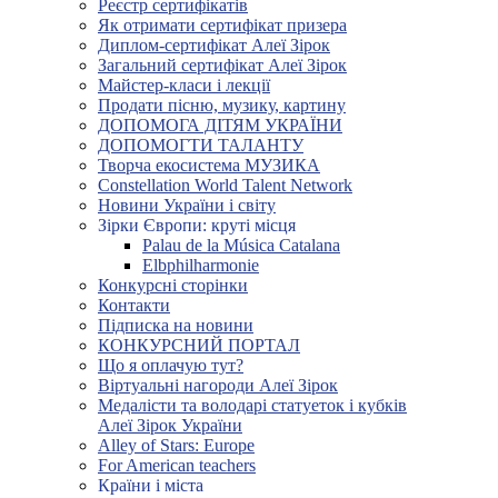
Реєстр сертифікатів
Як отримати сертифікат призера
Диплом-сертифікат Алеї Зірок
Загальний сертифікат Алеї Зірок
Майстер-класи і лекції
Продати пісню, музику, картину
ДОПОМОГА ДІТЯМ УКРАЇНИ
ДОПОМОГТИ ТАЛАНТУ
Творча екосистема МУЗИКА
Constellation World Talent Network
Новини України і світу
Зірки Європи: круті місця
Palau de la Música Catalana
Elbphilharmonie
Конкурсні сторінки
Контакти
Підписка на новини
КОНКУРСНИЙ ПОРТАЛ
Що я оплачую тут?
Віртуальні нагороди Алеї Зірок
Медалісти та володарі статуеток і кубків
Алеї Зірок України
Alley of Stars: Europe
For American teachers
Країни і міста