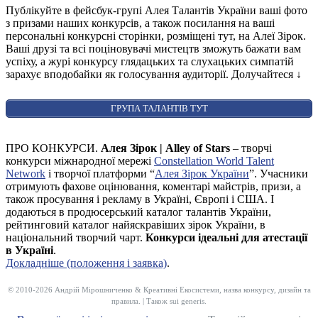
Публікуйте в фейсбук-групі Алея Талантів України ваші фото
з призами наших конкурсів, а також посилання на ваші
персональні конкурсні сторінки, розміщені тут, на Алеї Зірок.
Ваші друзі та всі поціновувачі мистецтв зможуть бажати вам
успіху, а журі конкурсу глядацьких та слухацьких симпатій
зарахує вподобайки як голосування аудиторії. Долучайтеся
↓
ГРУПА ТАЛАНТІВ ТУТ
ПРО КОНКУРСИ.
Алея Зірок | Alley of Stars
– творчі
конкурси міжнародної мережі
Constellation World Talent
Network
і творчої платформи “
Алея Зірок України
”. Учасники
отримують фахове оцінювання, коментарі майстрів, призи, а
також просування і рекламу в Україні, Європі і США. І
додаються в продюсерський каталог талантів України,
рейтинговий каталог найяскравіших зірок України, в
національний творчий чарт.
Конкурси ідеальні для атестації
в Україні
.
Докладніше (положення і заявка)
.
© 2010-2026 Андрій Мірошниченко & Креативні Екосистеми, назва конкурсу, дизайн та
правила. | Також sui generis.