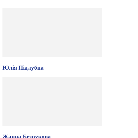
Юлія Підлубна
Жанна Безрукова