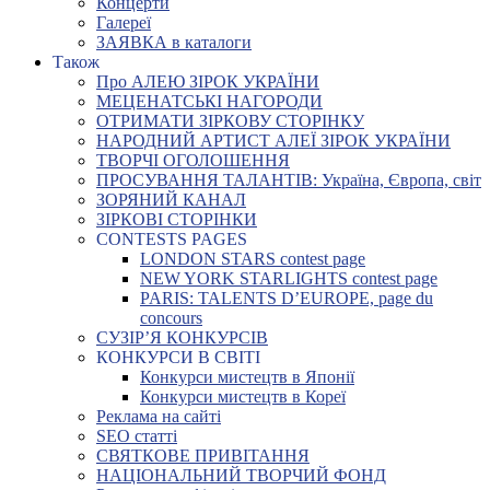
Концерти
Галереї
ЗАЯВКА в каталоги
Також
Про АЛЕЮ ЗІРОК УКРАЇНИ
МЕЦЕНАТСЬКІ НАГОРОДИ
ОТРИМАТИ ЗІРКОВУ СТОРІНКУ
НАРОДНИЙ АРТИСТ АЛЕЇ ЗІРОК УКРАЇНИ
ТВОРЧІ ОГОЛОШЕННЯ
ПРОСУВАННЯ ТАЛАНТІВ: Україна, Європа, світ
ЗОРЯНИЙ КАНАЛ
ЗІРКОВІ СТОРІНКИ
CONTESTS PAGES
LONDON STARS contest page
NEW YORK STARLIGHTS contest page
PARIS: TALENTS D’EUROPE, page du
concours
СУЗІР’Я КОНКУРСІВ
КОНКУРСИ В СВІТІ
Конкурси мистецтв в Японії
Конкурси мистецтв в Кореї
Реклама на сайті
SEO статті
СВЯТКОВЕ ПРИВІТАННЯ
НАЦІОНАЛЬНИЙ ТВОРЧИЙ ФОНД