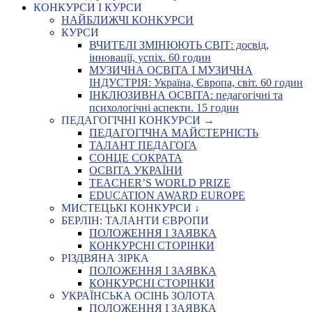
КОНКУРСИ І КУРСИ
НАЙБЛИЖЧІ КОНКУРСИ
КУРСИ
ВЧИТЕЛІ ЗМІНЮЮТЬ СВІТ: досвід,
інновації, успіх. 60 годин
МУЗИЧНА ОСВІТА І МУЗИЧНА
ІНДУСТРІЯ: Україна, Європа, світ. 60 годин
ІНКЛЮЗИВНА ОСВІТА: педагогічні та
психологічні аспекти. 15 годин
ПЕДАГОГІЧНІ КОНКУРСИ →
ПЕДАГОГІЧНА МАЙСТЕРНІСТЬ
ТАЛАНТ ПЕДАГОГА
СОНЦЕ СОКРАТА
ОСВІТА УКРАЇНИ
TEACHER’S WORLD PRIZE
EDUCATION AWARD EUROPE
МИСТЕЦЬКІ КОНКУРСИ ↓
БЕРЛІН: ТАЛАНТИ ЄВРОПИ
ПОЛОЖЕННЯ І ЗАЯВКА
КОНКУРСНІ СТОРІНКИ
РІЗДВЯНА ЗІРКА
ПОЛОЖЕННЯ І ЗАЯВКА
КОНКУРСНІ СТОРІНКИ
УКРАЇНСЬКА ОСІНЬ ЗОЛОТА
ПОЛОЖЕННЯ І ЗАЯВКА