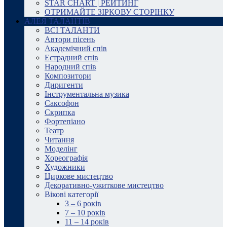
STAR CHART | РЕЙТИНГ
ОТРИМАЙТЕ ЗІРКОВУ СТОРІНКУ
АЛЕЯ ТАЛАНТІВ
ВСІ ТАЛАНТИ
Автори пісень
Академічний спів
Естрадний спів
Народний спів
Композитори
Диригенти
Інструментальна музика
Саксофон
Скрипка
Фортепіано
Театр
Читання
Моделінг
Хореографія
Художники
Циркове мистецтво
Декоративно-ужиткове мистецтво
Вікові категорії
3 – 6 років
7 – 10 років
11 – 14 років