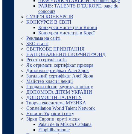
NEW YORK STARLIGHTS contest page
PARIS: TALENTS D’EUROPE, page du
concours
СУЗІР’Я КОНКУРСІВ
КОНКУРСИ В СВІТІ
Конкурси мистецтв в Японії
Конкурси мистецтв в Кореї
Реклама на сайті
SEO статті
СВЯТКОВЕ ПРИВІТАННЯ
НАЦІОНАЛЬНИЙ ТВОРЧИЙ ФОНД
Реєстр сертифікатів
Як отримати сертифікат призера
Диплом-сертифікат Алеї Зірок
Загальний сертифікат Алеї Зірок
Майстер-класи і лекції
Продати пісню, музику, картину
ДОПОМОГА ДІТЯМ УКРАЇНИ
ДОПОМОГТИ ТАЛАНТУ
Творча екосистема МУЗИКА
Constellation World Talent Network
Новини України і світу
Зірки Європи: круті місця
Palau de la Música Catalana
Elbphilharmonie