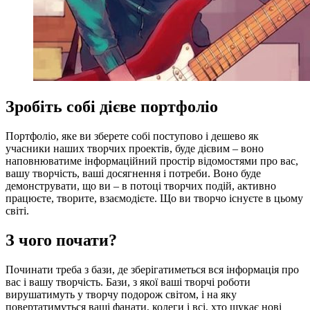
Зробіть собі дієве портфоліо
Портфоліо, яке ви зберете собі поступово і дешево як
учасники наших творчих проектів, буде дієвим – воно
наповнюватиме інформаційний простір відомостями про вас,
вашу творчість, ваші досягнення і потреби. Воно буде
демонструвати, що ви – в потоці творчих подій, активно
працюєте, творите, взаємодієте. Що ви творчо існуєте в цьому
світі.
З чого почати?
Починати треба з бази, де зберігатиметься вся інформація про
вас і вашу творчість. Бази, з якої ваші творчі роботи
вирушатимуть у творчу подорож світом, і на яку
повертатимуться ваші фанати, колеги і всі, хто шукає нові