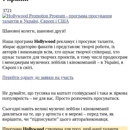
3721
Шановні колеги, шановні друзі!
Наша програма
Hollywood
рекламує і просуває таланти,
збирає аудиторію фанатів і представляє творчі роботи, іх
авторів і виконавців всім, хто шукає творчої співпраці, хто
шукає таланти для творчих проектів, в тому числі продюсерам
і менеджерам музичних лейблів і кінокомпаній – в Україні, в
Європі і в світі.
Перейти одразу до заявки на участь
Не думайте, що тусовка на кшталт голівудської і така ж зіркова
популярність – не для вас. Просто розпочніть просуватися.
Сьогодні навіть великі музичні лейбли і кінокомпанії
дивляться на те, що у артиста є в мережі – перед тим, як
вирішити, чи “підписувати” цього автора/виконавця.
Програма
Hollywood
створена для того, щоб наші таланти,