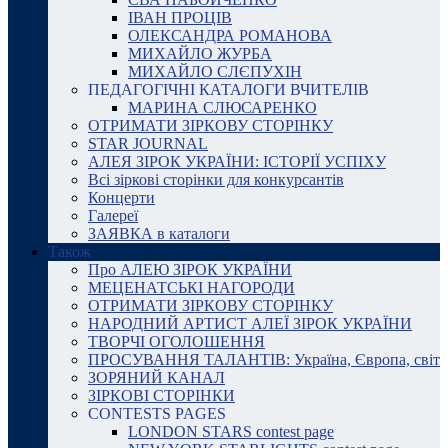
ІВАН ПРОЦІВ
ОЛЕКСАНДРА РОМАНОВА
МИХАЙЛО ЖУРБА
МИХАЙЛО СЛЄПУХІН
ПЕДАГОГІЧНІ КАТАЛОГИ ВЧИТЕЛІВ
МАРИНА СЛЮСАРЕНКО
ОТРИМАТИ ЗІРКОВУ СТОРІНКУ
STAR JOURNAL
АЛЕЯ ЗІРОК УКРАЇНИ: ІСТОРІЇ УСПІХУ
Всі зіркові сторінки для конкурсантів
Концерти
Галереї
ЗАЯВКА в каталоги
Також
Про АЛЕЮ ЗІРОК УКРАЇНИ
МЕЦЕНАТСЬКІ НАГОРОДИ
ОТРИМАТИ ЗІРКОВУ СТОРІНКУ
НАРОДНИЙ АРТИСТ АЛЕЇ ЗІРОК УКРАЇНИ
ТВОРЧІ ОГОЛОШЕННЯ
ПРОСУВАННЯ ТАЛАНТІВ: Україна, Європа, світ
ЗОРЯНИЙ КАНАЛ
ЗІРКОВІ СТОРІНКИ
CONTESTS PAGES
LONDON STARS contest page