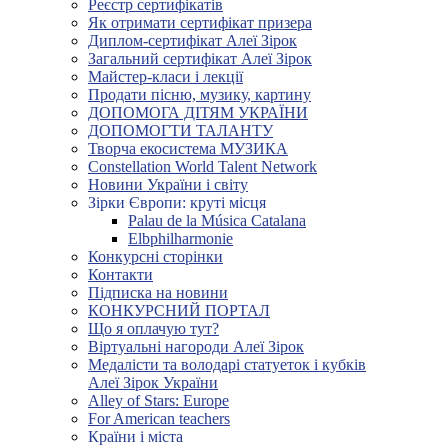
Реєстр сертифікатів
Як отримати сертифікат призера
Диплом-сертифікат Алеї Зірок
Загальний сертифікат Алеї Зірок
Майстер-класи і лекції
Продати пісню, музику, картину
ДОПОМОГА ДІТЯМ УКРАЇНИ
ДОПОМОГТИ ТАЛАНТУ
Творча екосистема МУЗИКА
Constellation World Talent Network
Новини України і світу
Зірки Європи: круті місця
Palau de la Música Catalana
Elbphilharmonie
Конкурсні сторінки
Контакти
Підписка на новини
КОНКУРСНИЙ ПОРТАЛ
Що я оплачую тут?
Віртуальні нагороди Алеї Зірок
Медалісти та володарі статуеток і кубків
Алеї Зірок України
Alley of Stars: Europe
For American teachers
Країни і міста