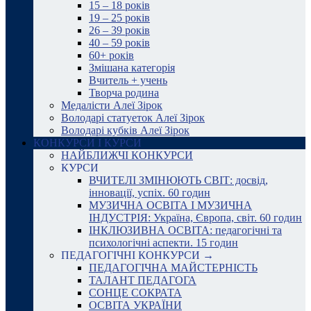
15 – 18 років
19 – 25 років
26 – 39 років
40 – 59 років
60+ років
Змішана категорія
Вчитель + учень
Творча родина
Медалісти Алеї Зірок
Володарі статуеток Алеї Зірок
Володарі кубків Алеї Зірок
КОНКУРСИ І КУРСИ
НАЙБЛИЖЧІ КОНКУРСИ
КУРСИ
ВЧИТЕЛІ ЗМІНЮЮТЬ СВІТ: досвід,
інновації, успіх. 60 годин
МУЗИЧНА ОСВІТА І МУЗИЧНА
ІНДУСТРІЯ: Україна, Європа, світ. 60 годин
ІНКЛЮЗИВНА ОСВІТА: педагогічні та
психологічні аспекти. 15 годин
ПЕДАГОГІЧНІ КОНКУРСИ →
ПЕДАГОГІЧНА МАЙСТЕРНІСТЬ
ТАЛАНТ ПЕДАГОГА
СОНЦЕ СОКРАТА
ОСВІТА УКРАЇНИ