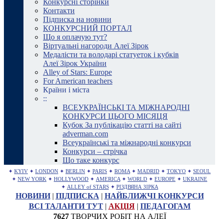
Конкурсні сторінки
Контакти
Підписка на новини
КОНКУРСНИЙ ПОРТАЛ
Що я оплачую тут?
Віртуальні нагороди Алеї Зірок
Медалісти та володарі статуеток і кубків
Алеї Зірок України
Alley of Stars: Europe
For American teachers
Країни і міста
::
ВСЕУКРАЇНСЬКІ ТА МІЖНАРОДНІ
КОНКУРСИ ЦЬОГО МІСЯЦЯ
Кубок За публікацію статті на сайті
adverman.com
Всеукраїнські та міжнародні конкурси
Конкурси – стрічка
Що таке конкурс
✦
KYIV
✦
LONDON
✦
BERLIN
✦
PARIS
✦
ROMA
✦
MADRID
✦
TOKYO
✦
SEOUL
✦
NEW YORK
✦
HOLLYWOOD
✦
AMERICA
✦
WORLD
✦
EUROPE
✦
UKRAINE
✦
ALLEY of STARS
✦
РІЗДВЯНА ЗІРКА
НОВИНИ
|
ПІДПИСКА
|
НАЙБЛИЖЧІ КОНКУРСИ
ВСІ ТАЛАНТИ ТУТ
|
АКЦІЯ
|
ПЕДАГОГАМ
7627
ТВОРЧИХ РОБІТ НА АЛЕЇ