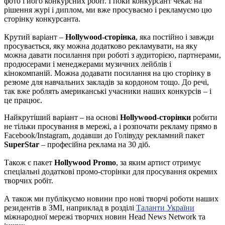
фото і його конкурсних робіт. І поки конкурсант чекає на
рішення журі і диплом, ми вже просуваємо і рекламуємо цю
сторінку конкурсанта.
Крутий варіант –
Hollywood-сторінка
, яка постійно і завжди
просувається, яку можна додатково рекламувати, на яку
можна давати посилання при роботі з аудиторією, партнерами,
продюсерами і менеджерами музичних лейблів і
кінокомпаній. Можна додавати посилання на цю сторінку в
резюме для навчальних закладів за кордоном тощо. До речі,
так вже роблять американські учасники наших конкурсів – і
це працює.
Найкрутіший варіант – на основі
Hollywood-сторінки
робити
не тільки просування в мережі, а і розпочати рекламу прямо в
Facebook/Instagram, додавши до Голівуду рекламний пакет
SuperStar
– професійна реклама на 30 діб.
Також є пакет
Hollywood Promo
, за яким артист отримує
спеціальні додаткові промо-сторінки для просування окремих
творчих робіт.
А також ми публікуємо новини про нові творчі роботи наших
резидентів в ЗМІ, наприклад в розділі
Таланти України
міжнародної мережі творчих новин Head News Network та