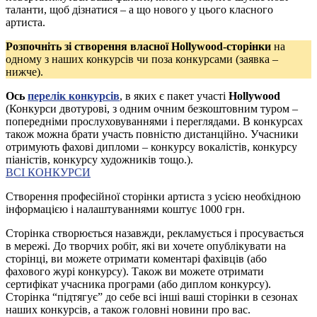
таланти, щоб дізнатися – а що нового у цього класного
артиста.
Розпочніть зі створення власної Hollywood-сторінки
на
одному з наших конкурсів чи поза конкурсами (заявка –
нижче).
Ось
перелік конкурсів
, в яких є пакет участі
Hollywood
(Конкурси двотурові, з одним очним безкоштовним туром –
попередніми прослуховуваннями і переглядами. В конкурсах
також можна брати участь повністю дистанційно. Учасники
отримують фахові дипломи – конкурсу вокалістів, конкурсу
піаністів, конкурсу художників тощо.).
ВСІ КОНКУРСИ
Створення професійної сторінки артиста з усією необхідною
інформацією і налаштуваннями коштує 1000 грн.
Сторінка створюється назавжди, рекламується і просувається
в мережі. До творчих робіт, які ви хочете опублікувати на
сторінці, ви можете отримати коментарі фахівців (або
фахового журі конкурсу). Також ви можете отримати
сертифікат учасника програми (або диплом конкурсу).
Сторінка “підтягує” до себе всі інші ваші сторінки в сезонах
наших конкурсів, а також головні новини про вас.