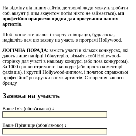
На відміну від інших сайтів, де творчі люди можуть зробити
собі акаунт (і цим акаунтом потім ніхто не займається),
ми
професійно працюємо щодня для просування наших
артистів
.
Щоб розпочати діалог і творчу співпрацю, будь ласка,
надішліть нам цю заявку на участь в програмі Hollywood.
ЛОГІЧНА ПОРАДА
: замість участі в кількох конкурсах, які
дають лише папірці і біжутерію, візьміть собі Hollywood-
сторінку для участі в нашому конкурсі (або поза конкурсом).
За 1000 грн ви отримаєте і конкурс (або просто коментарі
фахівців), і крутий Hollywood-диплом, і початок справжньої
професійної розкрутки вас як артистів. Створення вашого
бренду.
Заявка на участь
Ваше Ім'я (обов'язково) ↓
Ваше Прізвище (обов'язково) ↓