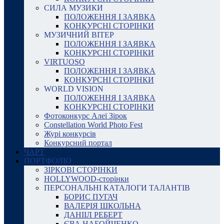
СИЛА МУЗИКИ
ПОЛОЖЕННЯ І ЗАЯВКА
КОНКУРСНІ СТОРІНКИ
МУЗИЧНИЙ ВІТЕР
ПОЛОЖЕННЯ І ЗАЯВКА
КОНКУРСНІ СТОРІНКИ
VIRTUOSO
ПОЛОЖЕННЯ І ЗАЯВКА
КОНКУРСНІ СТОРІНКИ
WORLD VISION
ПОЛОЖЕННЯ І ЗАЯВКА
КОНКУРСНІ СТОРІНКИ
Фотоконкурс Алеї Зірок
Constellation World Photo Fest
Журі конкурсів
Конкурсний портал
ЧАРТ
ПОРТФОЛІО
ЗІРКОВІ СТОРІНКИ
HOLLYWOOD-сторінки
ПЕРСОНАЛЬНІ КАТАЛОГИ ТАЛАНТІВ
БОРИС ПУГАЧ
ВАЛЕРІЯ ШКОЛЬНА
ДАНІІЛ РЕБЕРТ
ЄВА НАБОЙЧЕНКО