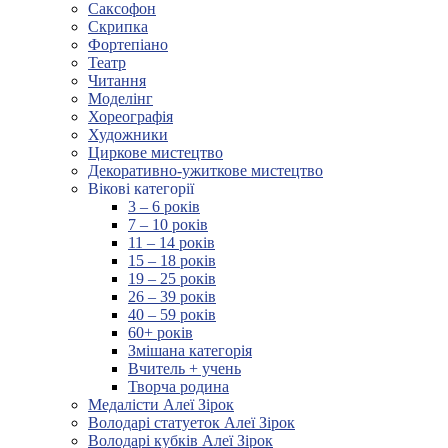
Саксофон
Скрипка
Фортепіано
Театр
Читання
Моделінг
Хореографія
Художники
Циркове мистецтво
Декоративно-ужиткове мистецтво
Вікові категорії
3 – 6 років
7 – 10 років
11 – 14 років
15 – 18 років
19 – 25 років
26 – 39 років
40 – 59 років
60+ років
Змішана категорія
Вчитель + учень
Творча родина
Медалісти Алеї Зірок
Володарі статуеток Алеї Зірок
Володарі кубків Алеї Зірок