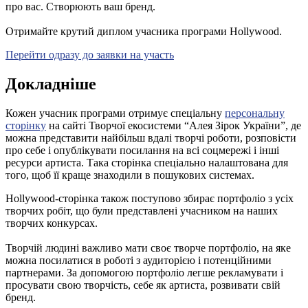
про вас. Створюють ваш бренд.
Отримайте крутий диплом учасника програми Hollywood.
Перейти одразу до заявки на участь
Докладніше
Кожен учасник програми отримує спеціальну
персональну
сторінку
на сайті Творчої екосистеми “Алея Зірок України”, де
можна представити найбільш вдалі творчі роботи, розповісти
про себе і опублікувати посилання на всі соцмережі і інші
ресурси артиста. Така сторінка спеціально налаштована для
того, щоб її краще знаходили в пошукових системах.
Hollywood-сторінка також поступово збирає портфоліо з усіх
творчих робіт, що були представлені учасником на наших
творчих конкурсах.
Творчій людині важливо мати своє творче портфоліо, на яке
можна посилатися в роботі з аудиторією і потенційними
партнерами. За допомогою портфоліо легше рекламувати і
просувати свою творчість, себе як артиста, розвивати свій
бренд.