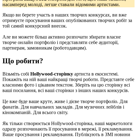
насамперед молоді, легше ставали відомими артистами.
Якщо ви берете участь в наших творчих конкурсах, ви вже
отримуєте просування ваших опублікованих творчих робіт за
той самий конкурсний внесок.
Але ви можете більш активно розпочати збирати власне
творче онлайн портфоліо і представляти себе аудиторії,
партнерам, замовникам (роботодавцям).
Що робити?
Візьміть собі
Hollywood-сторінку
артиста в екосистемі.
Покажіть на ній ваші найкращі творчі роботи. Представте себе
класними фото і цікавим текстом. Зберіть на цю сторінку всі
ваші посилання, всі ваші сторінки з інших наших конкурсів.
Це вже буде ваше круте, живе і дієве творче портфоліо. Для
фанатів. Для навчальних закладів. Для музичних лейблів і
кінокомпаній. Для всього світу.
Як тільки створюється Hollywood-сторінка, наші маркетологи
одразу розпочинають її просування в мережі, її рекламування.
Ваше просування і рекламування. Публікують в ЗМІ новини