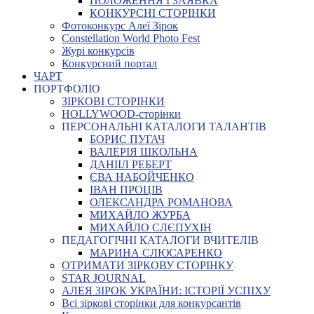
ПОЛОЖЕННЯ І ЗАЯВКА
КОНКУРСНІ СТОРІНКИ
Фотоконкурс Алеї Зірок
Constellation World Photo Fest
Журі конкурсів
Конкурсний портал
ЧАРТ
ПОРТФОЛІО
ЗІРКОВІ СТОРІНКИ
HOLLYWOOD-сторінки
ПЕРСОНАЛЬНІ КАТАЛОГИ ТАЛАНТІВ
БОРИС ПУГАЧ
ВАЛЕРІЯ ШКОЛЬНА
ДАНІІЛ РЕБЕРТ
ЄВА НАБОЙЧЕНКО
ІВАН ПРОЦІВ
ОЛЕКСАНДРА РОМАНОВА
МИХАЙЛО ЖУРБА
МИХАЙЛО СЛЄПУХІН
ПЕДАГОГІЧНІ КАТАЛОГИ ВЧИТЕЛІВ
МАРИНА СЛЮСАРЕНКО
ОТРИМАТИ ЗІРКОВУ СТОРІНКУ
STAR JOURNAL
АЛЕЯ ЗІРОК УКРАЇНИ: ІСТОРІЇ УСПІХУ
Всі зіркові сторінки для конкурсантів