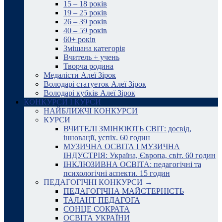
15 – 18 років
19 – 25 років
26 – 39 років
40 – 59 років
60+ років
Змішана категорія
Вчитель + учень
Творча родина
Медалісти Алеї Зірок
Володарі статуеток Алеї Зірок
Володарі кубків Алеї Зірок
КОНКУРСИ І КУРСИ
НАЙБЛИЖЧІ КОНКУРСИ
КУРСИ
ВЧИТЕЛІ ЗМІНЮЮТЬ СВІТ: досвід,
інновації, успіх. 60 годин
МУЗИЧНА ОСВІТА І МУЗИЧНА
ІНДУСТРІЯ: Україна, Європа, світ. 60 годин
ІНКЛЮЗИВНА ОСВІТА: педагогічні та
психологічні аспекти. 15 годин
ПЕДАГОГІЧНІ КОНКУРСИ →
ПЕДАГОГІЧНА МАЙСТЕРНІСТЬ
ТАЛАНТ ПЕДАГОГА
СОНЦЕ СОКРАТА
ОСВІТА УКРАЇНИ