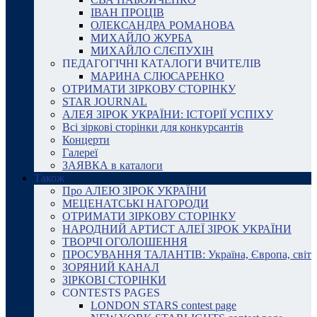
ІВАН ПРОЦІВ
ОЛЕКСАНДРА РОМАНОВА
МИХАЙЛО ЖУРБА
МИХАЙЛО СЛЄПУХІН
ПЕДАГОГІЧНІ КАТАЛОГИ ВЧИТЕЛІВ
МАРИНА СЛЮСАРЕНКО
ОТРИМАТИ ЗІРКОВУ СТОРІНКУ
STAR JOURNAL
АЛЕЯ ЗІРОК УКРАЇНИ: ІСТОРІЇ УСПІХУ
Всі зіркові сторінки для конкурсантів
Концерти
Галереї
ЗАЯВКА в каталоги
Також
Про АЛЕЮ ЗІРОК УКРАЇНИ
МЕЦЕНАТСЬКІ НАГОРОДИ
ОТРИМАТИ ЗІРКОВУ СТОРІНКУ
НАРОДНИЙ АРТИСТ АЛЕЇ ЗІРОК УКРАЇНИ
ТВОРЧІ ОГОЛОШЕННЯ
ПРОСУВАННЯ ТАЛАНТІВ: Україна, Європа, світ
ЗОРЯНИЙ КАНАЛ
ЗІРКОВІ СТОРІНКИ
CONTESTS PAGES
LONDON STARS contest page