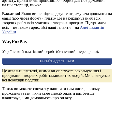
артисту, привітання, пропозицію. Форма для повідомлення –
на цій сторінці, нижче.
Важливо!
Якщо ви не підтверджуєте отримувача допомоги на
email (або через форму), платіж іде на рекламування всіх
творчих робіт всіх учасників творчих програм. Підтримати
всіх – це також гарно. Всі наші таланти – на
Алеї Талантів
України
.
WayForPay
Український платіжний сервіс (безпечний, перевірено):
ПЕРЕЙТИ ДО ОПЛАТИ
Це легальні платежі, якими ви оплачуєте рекламування і
просування творчих робіт талановитих людей. Ми сплачуємо
всі необхідні податки.
Також ви можете спочатку написати нам листа, в якому
прокоментувати, який саме спосіб оплати вас більше
влаштовує, і ми домовимось про оплату.