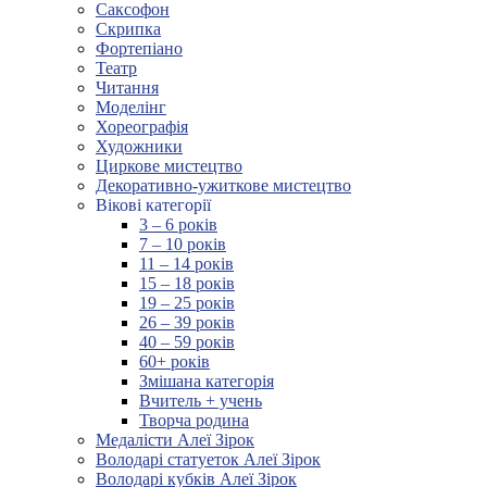
Саксофон
Скрипка
Фортепіано
Театр
Читання
Моделінг
Хореографія
Художники
Циркове мистецтво
Декоративно-ужиткове мистецтво
Вікові категорії
3 – 6 років
7 – 10 років
11 – 14 років
15 – 18 років
19 – 25 років
26 – 39 років
40 – 59 років
60+ років
Змішана категорія
Вчитель + учень
Творча родина
Медалісти Алеї Зірок
Володарі статуеток Алеї Зірок
Володарі кубків Алеї Зірок