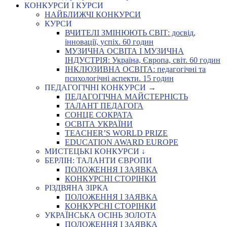
КОНКУРСИ І КУРСИ
НАЙБЛИЖЧІ КОНКУРСИ
КУРСИ
ВЧИТЕЛІ ЗМІНЮЮТЬ СВІТ: досвід,
інновації, успіх. 60 годин
МУЗИЧНА ОСВІТА І МУЗИЧНА
ІНДУСТРІЯ: Україна, Європа, світ. 60 годин
ІНКЛЮЗИВНА ОСВІТА: педагогічні та
психологічні аспекти. 15 годин
ПЕДАГОГІЧНІ КОНКУРСИ →
ПЕДАГОГІЧНА МАЙСТЕРНІСТЬ
ТАЛАНТ ПЕДАГОГА
СОНЦЕ СОКРАТА
ОСВІТА УКРАЇНИ
TEACHER’S WORLD PRIZE
EDUCATION AWARD EUROPE
МИСТЕЦЬКІ КОНКУРСИ ↓
БЕРЛІН: ТАЛАНТИ ЄВРОПИ
ПОЛОЖЕННЯ І ЗАЯВКА
КОНКУРСНІ СТОРІНКИ
РІЗДВЯНА ЗІРКА
ПОЛОЖЕННЯ І ЗАЯВКА
КОНКУРСНІ СТОРІНКИ
УКРАЇНСЬКА ОСІНЬ ЗОЛОТА
ПОЛОЖЕННЯ І ЗАЯВКА