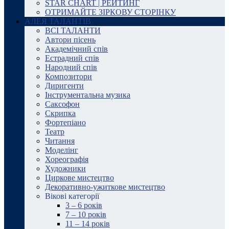
STAR CHART | РЕЙТИНГ
ОТРИМАЙТЕ ЗІРКОВУ СТОРІНКУ
АЛЕЯ ТАЛАНТІВ
ВСІ ТАЛАНТИ
Автори пісень
Академічний спів
Естрадний спів
Народний спів
Композитори
Диригенти
Інструментальна музика
Саксофон
Скрипка
Фортепіано
Театр
Читання
Моделінг
Хореографія
Художники
Циркове мистецтво
Декоративно-ужиткове мистецтво
Вікові категорії
3 – 6 років
7 – 10 років
11 – 14 років