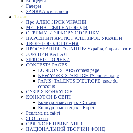
Концерти
Галереї
ЗАЯВКА в каталоги
Також
Про АЛЕЮ ЗІРОК УКРАЇНИ
МЕЦЕНАТСЬКІ НАГОРОДИ
ОТРИМАТИ ЗІРКОВУ СТОРІНКУ
НАРОДНИЙ АРТИСТ АЛЕЇ ЗІРОК УКРАЇНИ
ТВОРЧІ ОГОЛОШЕННЯ
ПРОСУВАННЯ ТАЛАНТІВ: Україна, Європа, світ
ЗОРЯНИЙ КАНАЛ
ЗІРКОВІ СТОРІНКИ
CONTESTS PAGES
LONDON STARS contest page
NEW YORK STARLIGHTS contest page
PARIS: TALENTS D’EUROPE, page du
concours
СУЗІР’Я КОНКУРСІВ
КОНКУРСИ В СВІТІ
Конкурси мистецтв в Японії
Конкурси мистецтв в Кореї
Реклама на сайті
SEO статті
СВЯТКОВЕ ПРИВІТАННЯ
НАЦІОНАЛЬНИЙ ТВОРЧИЙ ФОНД