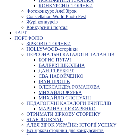
ПОЛОЖЕННЯ І ЗАЯВКА
КОНКУРСНІ СТОРІНКИ
Фотоконкурс Алеї Зірок
Constellation World Photo Fest
Журі конкурсів
Конкурсний портал
ЧАРТ
ПОРТФОЛІО
ЗІРКОВІ СТОРІНКИ
HOLLYWOOD-сторінки
ПЕРСОНАЛЬНІ КАТАЛОГИ ТАЛАНТІВ
БОРИС ПУГАЧ
ВАЛЕРІЯ ШКОЛЬНА
ДАНІІЛ РЕБЕРТ
ЄВА НАБОЙЧЕНКО
ІВАН ПРОЦІВ
ОЛЕКСАНДРА РОМАНОВА
МИХАЙЛО ЖУРБА
МИХАЙЛО СЛЄПУХІН
ПЕДАГОГІЧНІ КАТАЛОГИ ВЧИТЕЛІВ
МАРИНА СЛЮСАРЕНКО
ОТРИМАТИ ЗІРКОВУ СТОРІНКУ
STAR JOURNAL
АЛЕЯ ЗІРОК УКРАЇНИ: ІСТОРІЇ УСПІХУ
Всі зіркові сторінки для конкурсантів