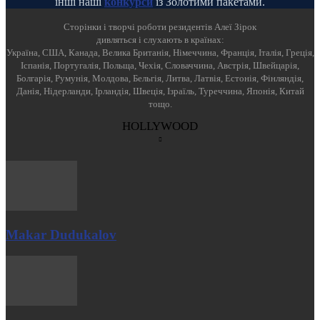
інші наші
конкурси
із Золотими пакетами.
Cторінки і творчі роботи резидентів Алеї Зірок
дивляться і слухають в країнах:
Україна, США, Канада, Велика Британія, Німеччина, Франція, Італія, Греція,
Іспанія, Португалія, Польща, Чехія, Словаччина, Австрія, Швейцарія,
Болгарія, Румунія, Молдова, Бельгія, Литва, Латвія, Естонія, Фінляндія,
Данія, Нідерланди, Ірландія, Швеція, Ізраїль, Туреччина, Японія, Китай
тощо.
HOLLYWOOD
Makar Dudukalov