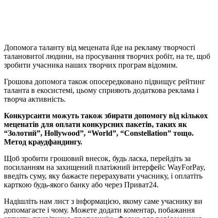
Допомога таланту від мецената йде на рекламу творчості
талановитої людини, на просування творчих робіт, на те, щоб
зробити учасника наших творчих програм відомим.
Грошова допомога також опосередковано підвищує рейтинг
таланта в екосистемі, цьому сприяють додаткова реклама і
творча активність.
Конкурсанти можуть також збирати допомогу від кількох
меценатів для оплати конкурсних пакетів, таких як
“Золотий”, Hollywood”, “World”, “Constellation” тощо.
Метод краудфандингу.
Щоб зробити грошовий внесок, будь ласка, перейдіть за
посиланням на захищений платіжний інтерфейс WayForPay,
введіть суму, яку бажаєте перерахувати учаснику, і оплатіть
карткою будь-якого банку або через Приват24.
Надішліть нам лист з інформацією, якому саме учаснику ви
допомагаєте і чому. Можете додати коментар, побажання