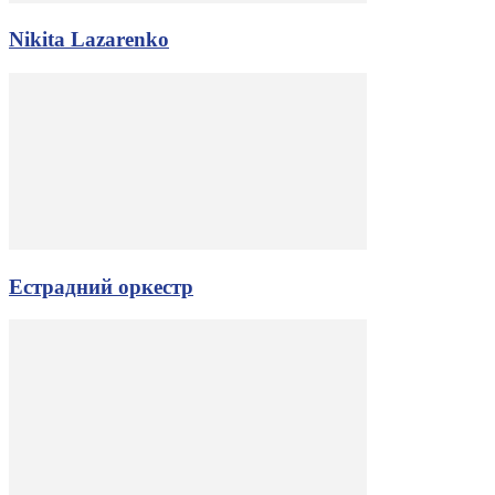
Nikita Lazarenko
Естрадний оркестр