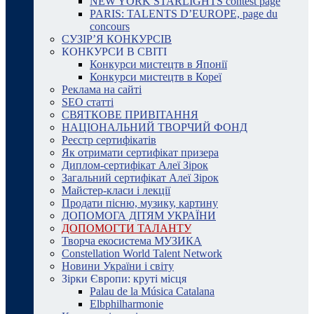
NEW YORK STARLIGHTS contest page
PARIS: TALENTS D’EUROPE, page du
concours
СУЗІР’Я КОНКУРСІВ
КОНКУРСИ В СВІТІ
Конкурси мистецтв в Японії
Конкурси мистецтв в Кореї
Реклама на сайті
SEO статті
СВЯТКОВЕ ПРИВІТАННЯ
НАЦІОНАЛЬНИЙ ТВОРЧИЙ ФОНД
Реєстр сертифікатів
Як отримати сертифікат призера
Диплом-сертифікат Алеї Зірок
Загальний сертифікат Алеї Зірок
Майстер-класи і лекції
Продати пісню, музику, картину
ДОПОМОГА ДІТЯМ УКРАЇНИ
ДОПОМОГТИ ТАЛАНТУ
Творча екосистема МУЗИКА
Constellation World Talent Network
Новини України і світу
Зірки Європи: круті місця
Palau de la Música Catalana
Elbphilharmonie