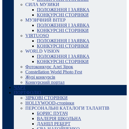
СИЛА МУЗИКИ
ПОЛОЖЕННЯ І ЗАЯВКА
КОНКУРСНІ СТОРІНКИ
МУЗИЧНИЙ ВІТЕР
ПОЛОЖЕННЯ І ЗАЯВКА
КОНКУРСНІ СТОРІНКИ
VIRTUOSO
ПОЛОЖЕННЯ І ЗАЯВКА
КОНКУРСНІ СТОРІНКИ
WORLD VISION
ПОЛОЖЕННЯ І ЗАЯВКА
КОНКУРСНІ СТОРІНКИ
Фотоконкурс Алеї Зірок
Constellation World Photo Fest
Журі конкурсів
Конкурсний портал
ЧАРТ
ПОРТФОЛІО
ЗІРКОВІ СТОРІНКИ
HOLLYWOOD-сторінки
ПЕРСОНАЛЬНІ КАТАЛОГИ ТАЛАНТІВ
БОРИС ПУГАЧ
ВАЛЕРІЯ ШКОЛЬНА
ДАНІІЛ РЕБЕРТ
ЄВА НАБОЙЧЕНКО