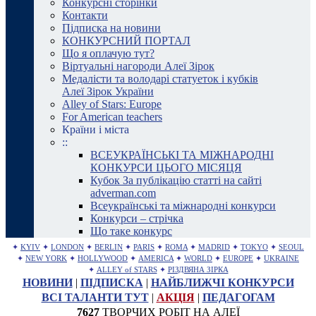
Конкурсні сторінки
Контакти
Підписка на новини
КОНКУРСНИЙ ПОРТАЛ
Що я оплачую тут?
Віртуальні нагороди Алеї Зірок
Медалісти та володарі статуеток і кубків
Алеї Зірок України
Alley of Stars: Europe
For American teachers
Країни і міста
::
ВСЕУКРАЇНСЬКІ ТА МІЖНАРОДНІ
КОНКУРСИ ЦЬОГО МІСЯЦЯ
Кубок За публікацію статті на сайті
adverman.com
Всеукраїнські та міжнародні конкурси
Конкурси – стрічка
Що таке конкурс
✦
KYIV
✦
LONDON
✦
BERLIN
✦
PARIS
✦
ROMA
✦
MADRID
✦
TOKYO
✦
SEOUL
✦
NEW YORK
✦
HOLLYWOOD
✦
AMERICA
✦
WORLD
✦
EUROPE
✦
UKRAINE
✦
ALLEY of STARS
✦
РІЗДВЯНА ЗІРКА
НОВИНИ
|
ПІДПИСКА
|
НАЙБЛИЖЧІ КОНКУРСИ
ВСІ ТАЛАНТИ ТУТ
|
АКЦІЯ
|
ПЕДАГОГАМ
7627
ТВОРЧИХ РОБІТ НА АЛЕЇ