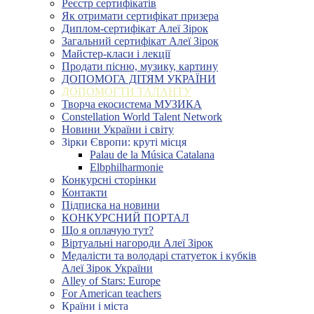
Реєстр сертифікатів
Як отримати сертифікат призера
Диплом-сертифікат Алеї Зірок
Загальний сертифікат Алеї Зірок
Майстер-класи і лекції
Продати пісню, музику, картину
ДОПОМОГА ДІТЯМ УКРАЇНИ
ДОПОМОГТИ ТАЛАНТУ
Творча екосистема МУЗИКА
Constellation World Talent Network
Новини України і світу
Зірки Європи: круті місця
Palau de la Música Catalana
Elbphilharmonie
Конкурсні сторінки
Контакти
Підписка на новини
КОНКУРСНИЙ ПОРТАЛ
Що я оплачую тут?
Віртуальні нагороди Алеї Зірок
Медалісти та володарі статуеток і кубків
Алеї Зірок України
Alley of Stars: Europe
For American teachers
Країни і міста