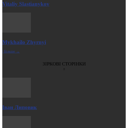
Vitaliy Slastianykov
Mykhailo Zhyrnyi
| Більше →
ЗІРКОВІ СТОРІНКИ
Іван Липовик