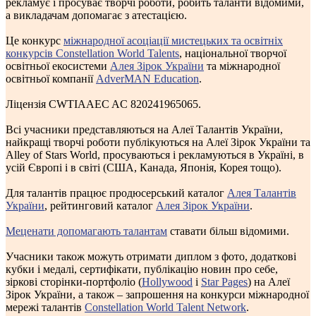
рекламує і просуває творчі роботи, робить таланти відомими,
а викладачам допомагає з атестацією.
Це конкурс
міжнародної асоціації мистецьких та освітніх
конкурсів Constellation World Talents
, національної творчої
освітньої екосистеми
Алея Зірок України
та міжнародної
освітньої компанії
AdverMAN Education
.
Ліцензія CWTIAAEC AC 820241965065.
Всі учасники представляються на Алеї Талантів України,
найкращі творчі роботи публікуються на Алеї Зірок України та
Alley of Stars World, просуваються і рекламуються в Україні, в
усій Європі і в світі (США, Канада, Японія, Корея тощо).
Для талантів працює продюсерський каталог
Алея Талантів
України
, рейтинговий каталог
Алея Зірок України
.
Меценати допомагають талантам
ставати більш відомими.
Учасники також можуть отримати диплом з фото, додаткові
кубки і медалі, сертифікати, публікацію новин про себе,
зіркові сторінки-портфоліо (
Hollywood
і
Star Pages
) на Алеї
Зірок України, а також – запрошення на конкурси міжнародної
мережі талантів
Constellation World Talent Network
.