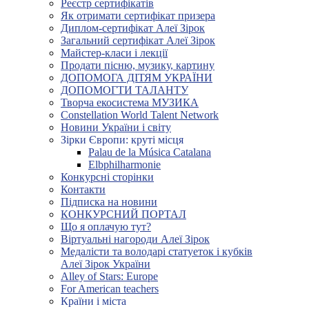
Реєстр сертифікатів
Як отримати сертифікат призера
Диплом-сертифікат Алеї Зірок
Загальний сертифікат Алеї Зірок
Майстер-класи і лекції
Продати пісню, музику, картину
ДОПОМОГА ДІТЯМ УКРАЇНИ
ДОПОМОГТИ ТАЛАНТУ
Творча екосистема МУЗИКА
Constellation World Talent Network
Новини України і світу
Зірки Європи: круті місця
Palau de la Música Catalana
Elbphilharmonie
Конкурсні сторінки
Контакти
Підписка на новини
КОНКУРСНИЙ ПОРТАЛ
Що я оплачую тут?
Віртуальні нагороди Алеї Зірок
Медалісти та володарі статуеток і кубків
Алеї Зірок України
Alley of Stars: Europe
For American teachers
Країни і міста