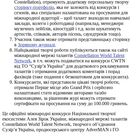
Constellation), отримують додаткову персональну творчу
сторінку-портфоліо
, яка не залежить від конкурсів і
сезонів, яка спеціально налаштована на просування для
міжнародної аудиторії – щоб талант знаходили навчальні
заклади, колеги і роботодавці (наприклад, менеджери
музичних лейблів, кіностудій і т.д. коли шукатимуть
артистів, співаків, авторів пісень, саундтреків тощо).
Учасник також може отримати представницьку сторінку
в
Зоряному журналі
.
Найцікавіші творчі роботи публікуються також на сайті
міжнародної мережі талантів
Constellation World Talent
Network
, в т.ч. можуть подаватися на конкурси CWTN
від ТО “Сузір’я Україна” для додаткового рекламування
талантів і отримання додаткових коментарів і порад
фахівців (таке подання є безкоштовим для конкурсанта).
Конкурсанти, які представили цікаві творчі роботи,
отримали Перше місце або Grand Prix і серйозно
налаштовані стати відомими авторами та/або
виконавцями, за рішенням журі можуть отримати
сертифікати на просування на суму до 100.000 гривень.
Це офіційні міжнародні конкурси Національної творчої
екосистеми Алея Зірок України, міжнародної мережі талантів
Constellation World Talent Network, творчого об’єднання
Сузір’я Україна, продюсерського центру AdverMAN і ГО