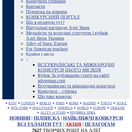
Конкурсні сторінки
Контакти
Підписка на новини
КОНКУРСНИЙ ПОРТАЛ
Що я оплачую тут?
Віртуальні нагороди Алеї Зірок
Медалісти та володарі статуеток і кубків
Алеї Зірок України
Alley of Stars: Europe
For American teachers
Країни і міста
::
ВСЕУКРАЇНСЬКІ ТА МІЖНАРОДНІ
КОНКУРСИ ЦЬОГО МІСЯЦЯ
Кубок За публікацію статті на сайті
adverman.com
Всеукраїнські та міжнародні конкурси
Конкурси – стрічка
Що таке конкурс
✦
KYIV
✦
LONDON
✦
BERLIN
✦
PARIS
✦
ROMA
✦
MADRID
✦
TOKYO
✦
SEOUL
✦
NEW YORK
✦
HOLLYWOOD
✦
AMERICA
✦
WORLD
✦
EUROPE
✦
UKRAINE
✦
ALLEY of STARS
✦
РІЗДВЯНА ЗІРКА
НОВИНИ
|
ПІДПИСКА
|
НАЙБЛИЖЧІ КОНКУРСИ
ВСІ ТАЛАНТИ ТУТ
|
АКЦІЯ
|
ПЕДАГОГАМ
7627
ТВОРЧИХ РОБІТ НА АЛЕЇ