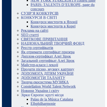
NEW YORK STARLIGHTS contest page
PARIS: TALENTS D’EUROPE, page du
concours
СУЗІР’Я КОНКУРСІВ
КОНКУРСИ В СВІТІ
Конкурси мистецтв в Японії
Конкурси мистецтв в Кореї
Реклама на сайті
SEO статті
СВЯТКОВЕ ПРИВІТАННЯ
НАЦІОНАЛЬНИЙ ТВОРЧИЙ ФОНД
Реєстр сертифікатів
Як отримати сертифікат призера
Диплом-сертифікат Алеї Зірок
Загальний сертифікат Алеї Зірок
Майстер-класи і лекції
Продати пісню, музику, картину
ДОПОМОГА ДІТЯМ УКРАЇНИ
ДОПОМОГТИ ТАЛАНТУ
Творча екосистема МУЗИКА
Constellation World Talent Network
Новини України і світу
Зірки Європи: круті місця
Palau de la Música Catalana
Elbphilharmonie