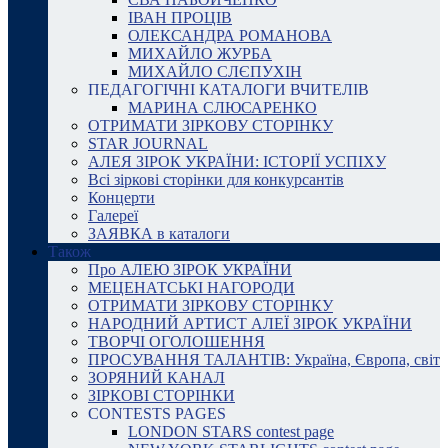
ІВАН ПРОЦІВ
ОЛЕКСАНДРА РОМАНОВА
МИХАЙЛО ЖУРБА
МИХАЙЛО СЛЄПУХІН
ПЕДАГОГІЧНІ КАТАЛОГИ ВЧИТЕЛІВ
МАРИНА СЛЮСАРЕНКО
ОТРИМАТИ ЗІРКОВУ СТОРІНКУ
STAR JOURNAL
АЛЕЯ ЗІРОК УКРАЇНИ: ІСТОРІЇ УСПІХУ
Всі зіркові сторінки для конкурсантів
Концерти
Галереї
ЗАЯВКА в каталоги
Також
Про АЛЕЮ ЗІРОК УКРАЇНИ
МЕЦЕНАТСЬКІ НАГОРОДИ
ОТРИМАТИ ЗІРКОВУ СТОРІНКУ
НАРОДНИЙ АРТИСТ АЛЕЇ ЗІРОК УКРАЇНИ
ТВОРЧІ ОГОЛОШЕННЯ
ПРОСУВАННЯ ТАЛАНТІВ: Україна, Європа, світ
ЗОРЯНИЙ КАНАЛ
ЗІРКОВІ СТОРІНКИ
CONTESTS PAGES
LONDON STARS contest page