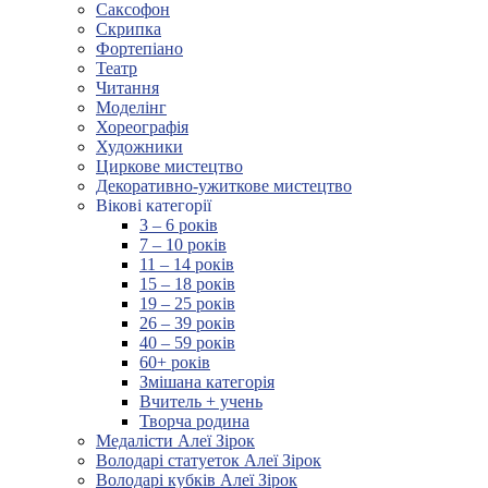
Саксофон
Скрипка
Фортепіано
Театр
Читання
Моделінг
Хореографія
Художники
Циркове мистецтво
Декоративно-ужиткове мистецтво
Вікові категорії
3 – 6 років
7 – 10 років
11 – 14 років
15 – 18 років
19 – 25 років
26 – 39 років
40 – 59 років
60+ років
Змішана категорія
Вчитель + учень
Творча родина
Медалісти Алеї Зірок
Володарі статуеток Алеї Зірок
Володарі кубків Алеї Зірок