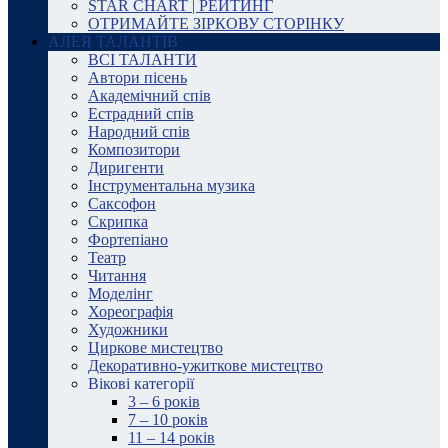
STAR CHART | РЕЙТИНГ
ОТРИМАЙТЕ ЗІРКОВУ СТОРІНКУ
АЛЕЯ ТАЛАНТІВ
ВСІ ТАЛАНТИ
Автори пісень
Академічний спів
Естрадний спів
Народний спів
Композитори
Диригенти
Інструментальна музика
Саксофон
Скрипка
Фортепіано
Театр
Читання
Моделінг
Хореографія
Художники
Циркове мистецтво
Декоративно-ужиткове мистецтво
Вікові категорії
3 – 6 років
7 – 10 років
11 – 14 років