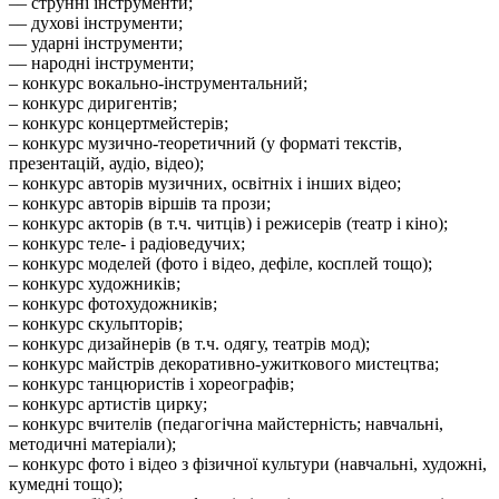
–– струнні інструменти;
–– духові інструменти;
–– ударні інструменти;
–– народні інструменти;
– конкурс вокально-інструментальний;
– конкурс диригентів;
– конкурс концертмейстерів;
– конкурс музично-теоретичний (у форматі текстів,
презентацій, аудіо, відео);
– конкурс авторів музичних, освітніх і інших відео;
– конкурс авторів віршів та прози;
– конкурс акторів (в т.ч. читців) і режисерів (театр і кіно);
– конкурс теле- і радіоведучих;
– конкурс моделей (фото і відео, дефіле, косплей тощо);
– конкурс художників;
– конкурс фотохудожників;
– конкурс скульпторів;
– конкурс дизайнерів (в т.ч. одягу, театрів мод);
– конкурс майстрів декоративно-ужиткового мистецтва;
– конкурс танцюристів і хореографів;
– конкурс артистів цирку;
– конкурс вчителів (педагогічна майстерність; навчальні,
методичні матеріали);
– конкурс фото і відео з фізичної культури (навчальні, художні,
кумедні тощо);