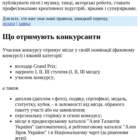
публікувати пісні і музику, танці, акторські роботи, ставати
професіоналами креативних індустрій, зірками і суперзірками.
Для всіх, хто вже знає наші правила, швидкий перехід:
оплата
|
заявка
Що отримують конкурсанти
Учасник конкурсу отримує місце у своїй номінації (фаховому
конкурсі) і віковій категорії:
володар Grand Prix;
лауреати І, ІІ, ІІІ ступеня (І, ІІ, ІІІ місце);
учасник конкурсу;
а також
диплом (диплом з фото), подяку, сертифікат, медаль,
статуетку, кубок – в залежності від місця, обраного
пакету участі або на замовлення;
персональну сторінку в сезоні конкурсу;
місце в продюсерському каталозі "Алея Талантів
України" (автоматично), в рейтинговому каталозі "Алея
Зірок України" і в Національному чарті (за рішенням
журі)