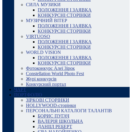
СИЛА МУЗИКИ
ПОЛОЖЕННЯ І ЗАЯВКА
КОНКУРСНІ СТОРІНКИ
МУЗИЧНИЙ ВІТЕР
ПОЛОЖЕННЯ І ЗАЯВКА
КОНКУРСНІ СТОРІНКИ
VIRTUOSO
ПОЛОЖЕННЯ І ЗАЯВКА
КОНКУРСНІ СТОРІНКИ
WORLD VISION
ПОЛОЖЕННЯ І ЗАЯВКА
КОНКУРСНІ СТОРІНКИ
Фотоконкурс Алеї Зірок
Constellation World Photo Fest
Журі конкурсів
Конкурсний портал
ЧАРТ
ПОРТФОЛІО
ЗІРКОВІ СТОРІНКИ
HOLLYWOOD-сторінки
ПЕРСОНАЛЬНІ КАТАЛОГИ ТАЛАНТІВ
БОРИС ПУГАЧ
ВАЛЕРІЯ ШКОЛЬНА
ДАНІІЛ РЕБЕРТ
ЄВА НАБОЙЧЕНКО