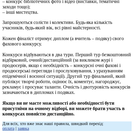
– конкурс бібліотечних фото і відео (виставки, тематичні
заходи тощо);
– інші мистецтва.
Запрошуються солісти і колективи. Будь-яка кількість
учасників, будь-який вік, всі рівні майстерності.
Кожен фіналіст отримує диплом (а вчитель – подяку) свого
фахового конкурсу.
Конкурси відбуваються в два тури. Перший тур безкоштовний
відбірковий, очний/дистанційний (за викликом журі і
продюсерів, якщо є необхідність – конкурсні очні фахові і
продюсерські перегляди і прослуховування, з урахуванням
епідемічної і воєнної ситуації). Другий тур фінальний, який
публікує творчі роботи, оцінює їх, коментує, нагороджує,
рекламує і просуває таланти. Очність і двотуровість конкурсів
зазначаються в дипломах і подяках.
Якщо ви не маєте можливості або необхідності бути
присутніми на очному відборі, ви можете брати участь в
конкурсах повністю дистанційно.
Для всіх, хто вже знає наші правила, швидкий перехід:
оплата
|
заявка