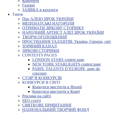
Концерти
Галереї
ЗАЯВКА в каталоги
Також
Про АЛЕЮ ЗІРОК УКРАЇНИ
МЕЦЕНАТСЬКІ НАГОРОДИ
ОТРИМАТИ ЗІРКОВУ СТОРІНКУ
НАРОДНИЙ АРТИСТ АЛЕЇ ЗІРОК УКРАЇНИ
ТВОРЧІ ОГОЛОШЕННЯ
ПРОСУВАННЯ ТАЛАНТІВ: Україна, Європа, світ
ЗОРЯНИЙ КАНАЛ
ЗІРКОВІ СТОРІНКИ
CONTESTS PAGES
LONDON STARS contest page
NEW YORK STARLIGHTS contest page
PARIS: TALENTS D’EUROPE, page du
concours
СУЗІР’Я КОНКУРСІВ
КОНКУРСИ В СВІТІ
Конкурси мистецтв в Японії
Конкурси мистецтв в Кореї
Реклама на сайті
SEO статті
СВЯТКОВЕ ПРИВІТАННЯ
НАЦІОНАЛЬНИЙ ТВОРЧИЙ ФОНД