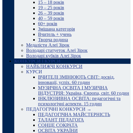
15 – 18 років
19 – 25 років
26 – 39 років
40 – 59 років
60+ років
Змішана категорія
Вчитель + учень
Творча родина
Медалісти Алеї Зірок
Володарі статуеток Алеї Зірок
Володарі кубків Алеї Зірок
КОНКУРСИ І КУРСИ
НАЙБЛИЖЧІ КОНКУРСИ
КУРСИ
ВЧИТЕЛІ ЗМІНЮЮТЬ СВІТ: досвід,
інновації, успіх. 60 годин
МУЗИЧНА ОСВІТА І МУЗИЧНА
ІНДУСТРІЯ: Україна, Європа, світ. 60 годин
ІНКЛЮЗИВНА ОСВІТА: педагогічні та
психологічні аспекти. 15 годин
ПЕДАГОГІЧНІ КОНКУРСИ →
ПЕДАГОГІЧНА МАЙСТЕРНІСТЬ
ТАЛАНТ ПЕДАГОГА
СОНЦЕ СОКРАТА
ОСВІТА УКРАЇНИ