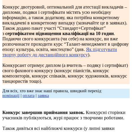
Конкурс двотуровий, оптимальний для атестації викладачів –
дипломи, подяки і сертифікати містять усю необхідну
інформацію, а також додаткову, яка потрібна конкретному
викладачеві в конкретному випадку (зазначайте це в заявках).
Також додано пакет участі “Стандарт+Сертифікат”
з
сертифікатом підвищення кваліфікації на 10 годин
.
Подаючи свого конкурсанта (чи себе) на конкурс, ви вже
розпочинаєте проходити курс “Талант-менеджмент в цифрову
епоху: культура, освіта, мистецтво” (див.
Як підготувати
творчу роботу до дистанційного конкурсу
).
Конкурсант отримує диплом (а вчитель – подяку і сертифікат)
свого фахового конкурсу (конкурс піаністів, конкурс
композиторів, конкурс співаків, конкурс художників, конкурс
танцюристів тощо).
Для всіх, хто вже знає наші правила, швидкий перехід:
номінації
|
оплата
|
заявка
Конкурс завершив приймання заявок.
Конкурсні сторінки
учасників публікуються, журі працює з творчими роботами.
Також дивіться всі найближчі конкурси (у липні заявки