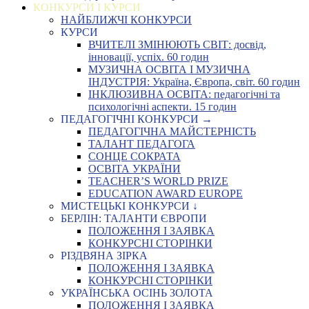
КОНКУРСИ І КУРСИ
НАЙБЛИЖЧІ КОНКУРСИ
КУРСИ
ВЧИТЕЛІ ЗМІНЮЮТЬ СВІТ: досвід,
інновації, успіх. 60 годин
МУЗИЧНА ОСВІТА І МУЗИЧНА
ІНДУСТРІЯ: Україна, Європа, світ. 60 годин
ІНКЛЮЗИВНА ОСВІТА: педагогічні та
психологічні аспекти. 15 годин
ПЕДАГОГІЧНІ КОНКУРСИ →
ПЕДАГОГІЧНА МАЙСТЕРНІСТЬ
ТАЛАНТ ПЕДАГОГА
СОНЦЕ СОКРАТА
ОСВІТА УКРАЇНИ
TEACHER’S WORLD PRIZE
EDUCATION AWARD EUROPE
МИСТЕЦЬКІ КОНКУРСИ ↓
БЕРЛІН: ТАЛАНТИ ЄВРОПИ
ПОЛОЖЕННЯ І ЗАЯВКА
КОНКУРСНІ СТОРІНКИ
РІЗДВЯНА ЗІРКА
ПОЛОЖЕННЯ І ЗАЯВКА
КОНКУРСНІ СТОРІНКИ
УКРАЇНСЬКА ОСІНЬ ЗОЛОТА
ПОЛОЖЕННЯ І ЗАЯВКА