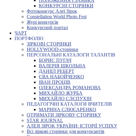
ПОЛОЖЕННЯ І ЗАЯВКА
КОНКУРСНІ СТОРІНКИ
Фотоконкурс Алеї Зірок
Constellation World Photo Fest
Журі конкурсів
Конкурсний портал
ЧАРТ
ПОРТФОЛІО
ЗІРКОВІ СТОРІНКИ
HOLLYWOOD-сторінки
ПЕРСОНАЛЬНІ КАТАЛОГИ ТАЛАНТІВ
БОРИС ПУГАЧ
ВАЛЕРІЯ ШКОЛЬНА
ДАНІІЛ РЕБЕРТ
ЄВА НАБОЙЧЕНКО
ІВАН ПРОЦІВ
ОЛЕКСАНДРА РОМАНОВА
МИХАЙЛО ЖУРБА
МИХАЙЛО СЛЄПУХІН
ПЕДАГОГІЧНІ КАТАЛОГИ ВЧИТЕЛІВ
МАРИНА СЛЮСАРЕНКО
ОТРИМАТИ ЗІРКОВУ СТОРІНКУ
STAR JOURNAL
АЛЕЯ ЗІРОК УКРАЇНИ: ІСТОРІЇ УСПІХУ
Всі зіркові сторінки для конкурсантів