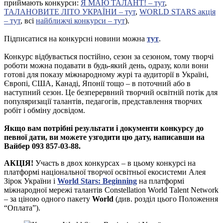
приймають конкурси:
Я МАЮ ТАЛАНТ! – тут
,
ТАЛАНОВИТЕ ЛІТО УКРАЇНИ – тут
,
WORLD STARS акція
– тут
, всі
найближчі конкурси – тут
).
Підписатися на конкурсні новини можна
тут
.
Конкурс відбувається постійно, сезон за сезоном, тому творчі
роботи можна подавати в будь-який день, одразу, коли вони
готові для показу міжнародному журі та аудиторії в Україні,
Європі, США, Канаді, Японії тощо – в поточний або в
наступний сезон. Це безперервний творчий освітній потік для
популяризації талантів, педагогів, представлення творчих
робіт і обміну досвідом.
Якщо вам потрібні результати і документи конкурсу до
певної дати, ви можете узгодити цю дату, написавши на
Вайбер 093 857-03-88.
АКЦІЯ!
Участь в двох конкурсах – в цьому конкурсі на
платформі національної творчої освітньої екосистеми Алея
Зірок України і
World Stars: Beginning
на платформі
міжнародної мережі талантів Constellation World Talent Network
– за ціною одного пакету
World
(див. розділ цього Положення
“Оплата”).