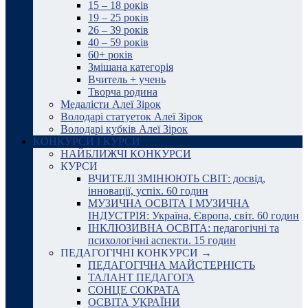
15 – 18 років
19 – 25 років
26 – 39 років
40 – 59 років
60+ років
Змішана категорія
Вчитель + учень
Творча родина
Медалісти Алеї Зірок
Володарі статуеток Алеї Зірок
Володарі кубків Алеї Зірок
КОНКУРСИ І КУРСИ
НАЙБЛИЖЧІ КОНКУРСИ
КУРСИ
ВЧИТЕЛІ ЗМІНЮЮТЬ СВІТ: досвід,
інновації, успіх. 60 годин
МУЗИЧНА ОСВІТА І МУЗИЧНА
ІНДУСТРІЯ: Україна, Європа, світ. 60 годин
ІНКЛЮЗИВНА ОСВІТА: педагогічні та
психологічні аспекти. 15 годин
ПЕДАГОГІЧНІ КОНКУРСИ →
ПЕДАГОГІЧНА МАЙСТЕРНІСТЬ
ТАЛАНТ ПЕДАГОГА
СОНЦЕ СОКРАТА
ОСВІТА УКРАЇНИ