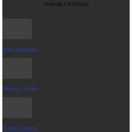
ЗІРКОВІ СТОРІНКИ
Іван Липовик
Віолета Заєць
Аліна Савчук