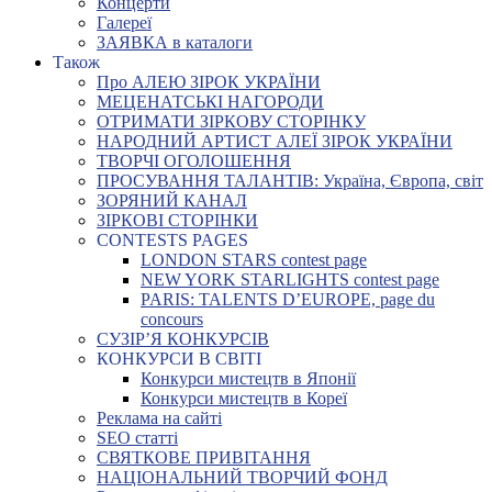
Концерти
Галереї
ЗАЯВКА в каталоги
Також
Про АЛЕЮ ЗІРОК УКРАЇНИ
МЕЦЕНАТСЬКІ НАГОРОДИ
ОТРИМАТИ ЗІРКОВУ СТОРІНКУ
НАРОДНИЙ АРТИСТ АЛЕЇ ЗІРОК УКРАЇНИ
ТВОРЧІ ОГОЛОШЕННЯ
ПРОСУВАННЯ ТАЛАНТІВ: Україна, Європа, світ
ЗОРЯНИЙ КАНАЛ
ЗІРКОВІ СТОРІНКИ
CONTESTS PAGES
LONDON STARS contest page
NEW YORK STARLIGHTS contest page
PARIS: TALENTS D’EUROPE, page du
concours
СУЗІР’Я КОНКУРСІВ
КОНКУРСИ В СВІТІ
Конкурси мистецтв в Японії
Конкурси мистецтв в Кореї
Реклама на сайті
SEO статті
СВЯТКОВЕ ПРИВІТАННЯ
НАЦІОНАЛЬНИЙ ТВОРЧИЙ ФОНД