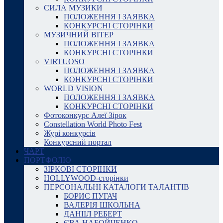
СИЛА МУЗИКИ
ПОЛОЖЕННЯ І ЗАЯВКА
КОНКУРСНІ СТОРІНКИ
МУЗИЧНИЙ ВІТЕР
ПОЛОЖЕННЯ І ЗАЯВКА
КОНКУРСНІ СТОРІНКИ
VIRTUOSO
ПОЛОЖЕННЯ І ЗАЯВКА
КОНКУРСНІ СТОРІНКИ
WORLD VISION
ПОЛОЖЕННЯ І ЗАЯВКА
КОНКУРСНІ СТОРІНКИ
Фотоконкурс Алеї Зірок
Constellation World Photo Fest
Журі конкурсів
Конкурсний портал
ЧАРТ
ПОРТФОЛІО
ЗІРКОВІ СТОРІНКИ
HOLLYWOOD-сторінки
ПЕРСОНАЛЬНІ КАТАЛОГИ ТАЛАНТІВ
БОРИС ПУГАЧ
ВАЛЕРІЯ ШКОЛЬНА
ДАНІІЛ РЕБЕРТ
ЄВА НАБОЙЧЕНКО