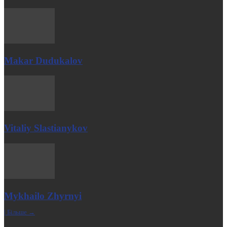
Makar Dudukalov
Vitaliy Slastianykov
Mykhailo Zhyrnyi
| Більше →