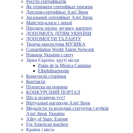
Реєстр сертифікатів
Як отримати сертифікат призера
Диплом-сертифікат Алеї Зірок
Загальний сертифікат Алеї Зірок
Майстер-класи і лекції
Продати пісню, музику, картину
ДОПОМОГА ДІТЯМ УКРАЇНИ
ДОПОМОГТИ ТАЛАНТУ
Творча екосистема МУЗИКА
Constellation World Talent Network
Новини України і світу
Зірки Європи: круті місця
Palau de la Música Catalana
Elbphilharmonie
Конкурсні сторінки
Контакти
Підписка на новини
КОНКУРСНИЙ ПОРТАЛ
Що я оплачую тут?
Віртуальні нагороди Алеї Зірок
Медалісти та володарі статуеток і кубків
Алеї Зірок України
Alley of Stars: Europe
For American teachers
Країни і міста