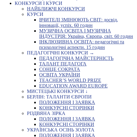
КОНКУРСИ І КУРСИ
НАЙБЛИЖЧІ КОНКУРСИ
КУРСИ
ВЧИТЕЛІ ЗМІНЮЮТЬ СВІТ: досвід,
інновації, успіх. 60 годин
МУЗИЧНА ОСВІТА І МУЗИЧНА
ІНДУСТРІЯ: Україна, Європа, світ. 60 годин
ІНКЛЮЗИВНА ОСВІТА: педагогічні та
психологічні аспекти. 15 годин
ПЕДАГОГІЧНІ КОНКУРСИ →
ПЕДАГОГІЧНА МАЙСТЕРНІСТЬ
ТАЛАНТ ПЕДАГОГА
СОНЦЕ СОКРАТА
ОСВІТА УКРАЇНИ
TEACHER’S WORLD PRIZE
EDUCATION AWARD EUROPE
МИСТЕЦЬКІ КОНКУРСИ ↓
БЕРЛІН: ТАЛАНТИ ЄВРОПИ
ПОЛОЖЕННЯ І ЗАЯВКА
КОНКУРСНІ СТОРІНКИ
РІЗДВЯНА ЗІРКА
ПОЛОЖЕННЯ І ЗАЯВКА
КОНКУРСНІ СТОРІНКИ
УКРАЇНСЬКА ОСІНЬ ЗОЛОТА
ПОЛОЖЕННЯ І ЗАЯВКА