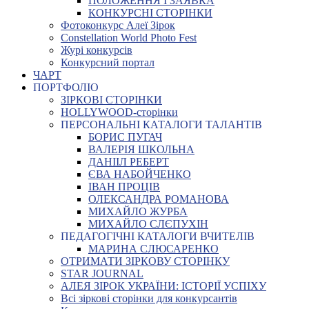
ПОЛОЖЕННЯ І ЗАЯВКА
КОНКУРСНІ СТОРІНКИ
Фотоконкурс Алеї Зірок
Constellation World Photo Fest
Журі конкурсів
Конкурсний портал
ЧАРТ
ПОРТФОЛІО
ЗІРКОВІ СТОРІНКИ
HOLLYWOOD-сторінки
ПЕРСОНАЛЬНІ КАТАЛОГИ ТАЛАНТІВ
БОРИС ПУГАЧ
ВАЛЕРІЯ ШКОЛЬНА
ДАНІІЛ РЕБЕРТ
ЄВА НАБОЙЧЕНКО
ІВАН ПРОЦІВ
ОЛЕКСАНДРА РОМАНОВА
МИХАЙЛО ЖУРБА
МИХАЙЛО СЛЄПУХІН
ПЕДАГОГІЧНІ КАТАЛОГИ ВЧИТЕЛІВ
МАРИНА СЛЮСАРЕНКО
ОТРИМАТИ ЗІРКОВУ СТОРІНКУ
STAR JOURNAL
АЛЕЯ ЗІРОК УКРАЇНИ: ІСТОРІЇ УСПІХУ
Всі зіркові сторінки для конкурсантів