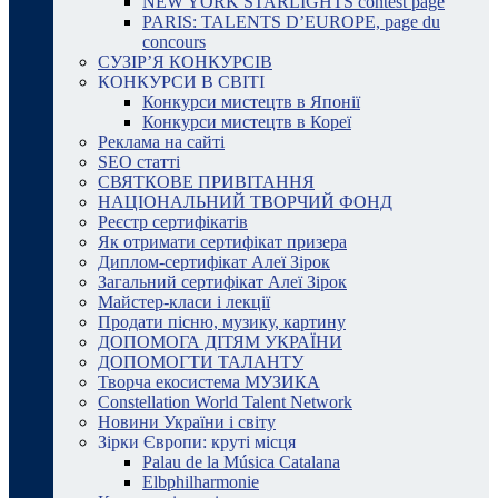
NEW YORK STARLIGHTS contest page
PARIS: TALENTS D’EUROPE, page du
concours
СУЗІР’Я КОНКУРСІВ
КОНКУРСИ В СВІТІ
Конкурси мистецтв в Японії
Конкурси мистецтв в Кореї
Реклама на сайті
SEO статті
СВЯТКОВЕ ПРИВІТАННЯ
НАЦІОНАЛЬНИЙ ТВОРЧИЙ ФОНД
Реєстр сертифікатів
Як отримати сертифікат призера
Диплом-сертифікат Алеї Зірок
Загальний сертифікат Алеї Зірок
Майстер-класи і лекції
Продати пісню, музику, картину
ДОПОМОГА ДІТЯМ УКРАЇНИ
ДОПОМОГТИ ТАЛАНТУ
Творча екосистема МУЗИКА
Constellation World Talent Network
Новини України і світу
Зірки Європи: круті місця
Palau de la Música Catalana
Elbphilharmonie