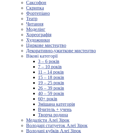
Саксофон
Скрипка
Фортепіано
Театр
Читання
Моделінг
Хореографія
Художники
Циркове мистецтво
Декоративно-ужиткове мистецтво
Вікові категорії
3 – 6 років
7 – 10 років
11 – 14 років
15 – 18 років
19 – 25 років
26 – 39 років
40 – 59 років
60+ років
Змішана категорія
Вчитель + учень
Творча родина
Медалісти Алеї Зірок
Володарі статуеток Алеї Зірок
Володарі кубків Алеї Зірок