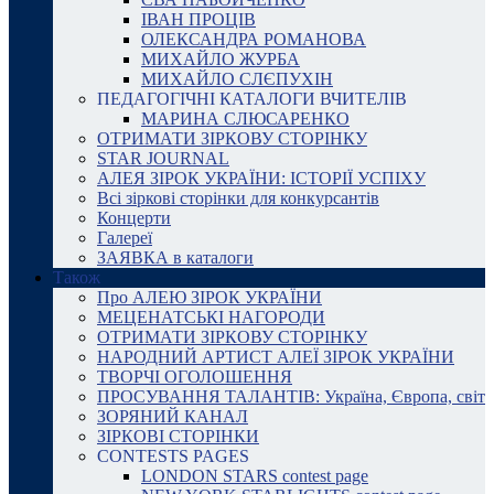
ІВАН ПРОЦІВ
ОЛЕКСАНДРА РОМАНОВА
МИХАЙЛО ЖУРБА
МИХАЙЛО СЛЄПУХІН
ПЕДАГОГІЧНІ КАТАЛОГИ ВЧИТЕЛІВ
МАРИНА СЛЮСАРЕНКО
ОТРИМАТИ ЗІРКОВУ СТОРІНКУ
STAR JOURNAL
АЛЕЯ ЗІРОК УКРАЇНИ: ІСТОРІЇ УСПІХУ
Всі зіркові сторінки для конкурсантів
Концерти
Галереї
ЗАЯВКА в каталоги
Також
Про АЛЕЮ ЗІРОК УКРАЇНИ
МЕЦЕНАТСЬКІ НАГОРОДИ
ОТРИМАТИ ЗІРКОВУ СТОРІНКУ
НАРОДНИЙ АРТИСТ АЛЕЇ ЗІРОК УКРАЇНИ
ТВОРЧІ ОГОЛОШЕННЯ
ПРОСУВАННЯ ТАЛАНТІВ: Україна, Європа, світ
ЗОРЯНИЙ КАНАЛ
ЗІРКОВІ СТОРІНКИ
CONTESTS PAGES
LONDON STARS contest page