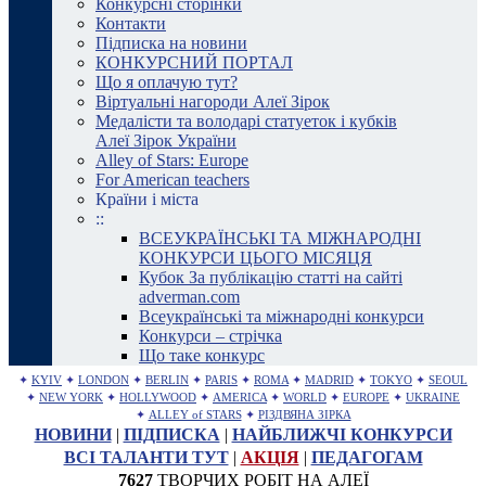
Конкурсні сторінки
Контакти
Підписка на новини
КОНКУРСНИЙ ПОРТАЛ
Що я оплачую тут?
Віртуальні нагороди Алеї Зірок
Медалісти та володарі статуеток і кубків
Алеї Зірок України
Alley of Stars: Europe
For American teachers
Країни і міста
::
ВСЕУКРАЇНСЬКІ ТА МІЖНАРОДНІ
КОНКУРСИ ЦЬОГО МІСЯЦЯ
Кубок За публікацію статті на сайті
adverman.com
Всеукраїнські та міжнародні конкурси
Конкурси – стрічка
Що таке конкурс
✦
KYIV
✦
LONDON
✦
BERLIN
✦
PARIS
✦
ROMA
✦
MADRID
✦
TOKYO
✦
SEOUL
✦
NEW YORK
✦
HOLLYWOOD
✦
AMERICA
✦
WORLD
✦
EUROPE
✦
UKRAINE
✦
ALLEY of STARS
✦
РІЗДВЯНА ЗІРКА
НОВИНИ
|
ПІДПИСКА
|
НАЙБЛИЖЧІ КОНКУРСИ
ВСІ ТАЛАНТИ ТУТ
|
АКЦІЯ
|
ПЕДАГОГАМ
7627
ТВОРЧИХ РОБІТ НА АЛЕЇ