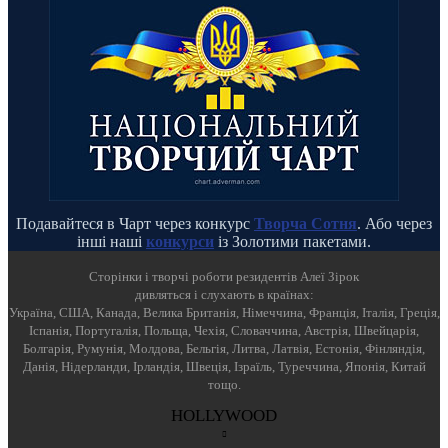
Подавайтеся в Чарт через конкурс
Творча Сотня
. Або через
інші наші
конкурси
із Золотими пакетами.
Cторінки і творчі роботи резидентів Алеї Зірок
дивляться і слухають в країнах:
Україна, США, Канада, Велика Британія, Німеччина, Франція, Італія, Греція,
Іспанія, Португалія, Польща, Чехія, Словаччина, Австрія, Швейцарія,
Болгарія, Румунія, Молдова, Бельгія, Литва, Латвія, Естонія, Фінляндія,
Данія, Нідерланди, Ірландія, Швеція, Ізраїль, Туреччина, Японія, Китай
тощо.
HOLLYWOOD