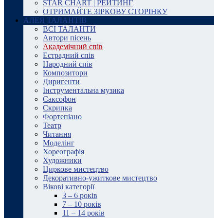
STAR CHART | РЕЙТИНГ
ОТРИМАЙТЕ ЗІРКОВУ СТОРІНКУ
АЛЕЯ ТАЛАНТІВ
ВСІ ТАЛАНТИ
Автори пісень
Академічний спів
Естрадний спів
Народний спів
Композитори
Диригенти
Інструментальна музика
Саксофон
Скрипка
Фортепіано
Театр
Читання
Моделінг
Хореографія
Художники
Циркове мистецтво
Декоративно-ужиткове мистецтво
Вікові категорії
3 – 6 років
7 – 10 років
11 – 14 років