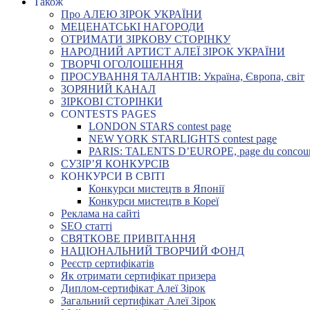
Також
Про АЛЕЮ ЗІРОК УКРАЇНИ
МЕЦЕНАТСЬКІ НАГОРОДИ
ОТРИМАТИ ЗІРКОВУ СТОРІНКУ
НАРОДНИЙ АРТИСТ АЛЕЇ ЗІРОК УКРАЇНИ
ТВОРЧІ ОГОЛОШЕННЯ
ПРОСУВАННЯ ТАЛАНТІВ: Україна, Європа, світ
ЗОРЯНИЙ КАНАЛ
ЗІРКОВІ СТОРІНКИ
CONTESTS PAGES
LONDON STARS contest page
NEW YORK STARLIGHTS contest page
PARIS: TALENTS D’EUROPE, page du concou
СУЗІР’Я КОНКУРСІВ
КОНКУРСИ В СВІТІ
Конкурси мистецтв в Японії
Конкурси мистецтв в Кореї
Реклама на сайті
SEO статті
СВЯТКОВЕ ПРИВІТАННЯ
НАЦІОНАЛЬНИЙ ТВОРЧИЙ ФОНД
Реєстр сертифікатів
Як отримати сертифікат призера
Диплом-сертифікат Алеї Зірок
Загальний сертифікат Алеї Зірок