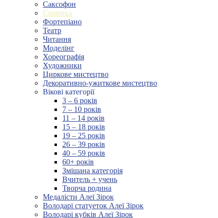
Саксофон
Скрипка
Фортепіано
Театр
Читання
Моделінг
Хореографія
Художники
Циркове мистецтво
Декоративно-ужиткове мистецтво
Вікові категорії
3 – 6 років
7 – 10 років
11 – 14 років
15 – 18 років
19 – 25 років
26 – 39 років
40 – 59 років
60+ років
Змішана категорія
Вчитель + учень
Творча родина
Медалісти Алеї Зірок
Володарі статуеток Алеї Зірок
Володарі кубків Алеї Зірок