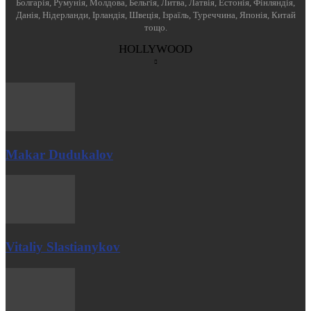
Болгарія, Румунія, Молдова, Бельгія, Литва, Латвія, Естонія, Фінляндія,
Данія, Нідерланди, Ірландія, Швеція, Ізраїль, Туреччина, Японія, Китай
тощо.
HOLLYWOOD
Makar Dudukalov
Vitaliy Slastianykov