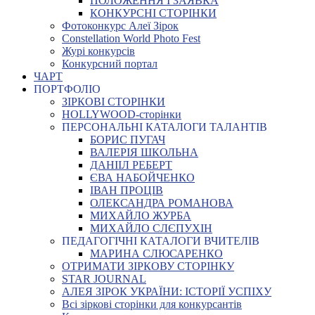
ПОЛОЖЕННЯ І ЗАЯВКА
КОНКУРСНІ СТОРІНКИ
Фотоконкурс Алеї Зірок
Constellation World Photo Fest
Журі конкурсів
Конкурсний портал
ЧАРТ
ПОРТФОЛІО
ЗІРКОВІ СТОРІНКИ
HOLLYWOOD-сторінки
ПЕРСОНАЛЬНІ КАТАЛОГИ ТАЛАНТІВ
БОРИС ПУГАЧ
ВАЛЕРІЯ ШКОЛЬНА
ДАНІІЛ РЕБЕРТ
ЄВА НАБОЙЧЕНКО
ІВАН ПРОЦІВ
ОЛЕКСАНДРА РОМАНОВА
МИХАЙЛО ЖУРБА
МИХАЙЛО СЛЄПУХІН
ПЕДАГОГІЧНІ КАТАЛОГИ ВЧИТЕЛІВ
МАРИНА СЛЮСАРЕНКО
ОТРИМАТИ ЗІРКОВУ СТОРІНКУ
STAR JOURNAL
АЛЕЯ ЗІРОК УКРАЇНИ: ІСТОРІЇ УСПІХУ
Всі зіркові сторінки для конкурсантів