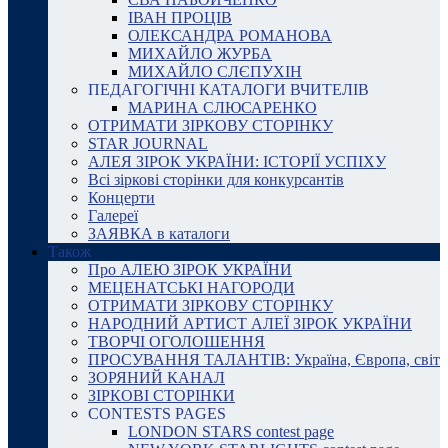
ІВАН ПРОЦІВ
ОЛЕКСАНДРА РОМАНОВА
МИХАЙЛО ЖУРБА
МИХАЙЛО СЛЄПУХІН
ПЕДАГОГІЧНІ КАТАЛОГИ ВЧИТЕЛІВ
МАРИНА СЛЮСАРЕНКО
ОТРИМАТИ ЗІРКОВУ СТОРІНКУ
STAR JOURNAL
АЛЕЯ ЗІРОК УКРАЇНИ: ІСТОРІЇ УСПІХУ
Всі зіркові сторінки для конкурсантів
Концерти
Галереї
ЗАЯВКА в каталоги
Також
Про АЛЕЮ ЗІРОК УКРАЇНИ
МЕЦЕНАТСЬКІ НАГОРОДИ
ОТРИМАТИ ЗІРКОВУ СТОРІНКУ
НАРОДНИЙ АРТИСТ АЛЕЇ ЗІРОК УКРАЇНИ
ТВОРЧІ ОГОЛОШЕННЯ
ПРОСУВАННЯ ТАЛАНТІВ: Україна, Європа, світ
ЗОРЯНИЙ КАНАЛ
ЗІРКОВІ СТОРІНКИ
CONTESTS PAGES
LONDON STARS contest page