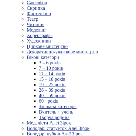
Саксофон
Скрипка
Фортепіано
Театр
Читання
Моделінг
Хореографія
Художники
Циркове мистецтво
Декоративно-ужиткове мистецтво
Вікові категорії
3 – 6 років
7 – 10 років
11 – 14 років
15 – 18 років
19 – 25 років
26 – 39 років
40 – 59 років
60+ років
Змішана категорія
Вчитель + учень
Творча родина
Медалісти Алеї Зірок
Володарі статуеток Алеї Зірок
Володарі кубків Алеї Зірок