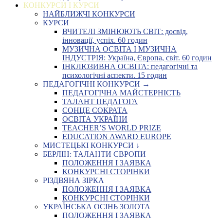
КОНКУРСИ І КУРСИ
НАЙБЛИЖЧІ КОНКУРСИ
КУРСИ
ВЧИТЕЛІ ЗМІНЮЮТЬ СВІТ: досвід,
інновації, успіх. 60 годин
МУЗИЧНА ОСВІТА І МУЗИЧНА
ІНДУСТРІЯ: Україна, Європа, світ. 60 годин
ІНКЛЮЗИВНА ОСВІТА: педагогічні та
психологічні аспекти. 15 годин
ПЕДАГОГІЧНІ КОНКУРСИ →
ПЕДАГОГІЧНА МАЙСТЕРНІСТЬ
ТАЛАНТ ПЕДАГОГА
СОНЦЕ СОКРАТА
ОСВІТА УКРАЇНИ
TEACHER’S WORLD PRIZE
EDUCATION AWARD EUROPE
МИСТЕЦЬКІ КОНКУРСИ ↓
БЕРЛІН: ТАЛАНТИ ЄВРОПИ
ПОЛОЖЕННЯ І ЗАЯВКА
КОНКУРСНІ СТОРІНКИ
РІЗДВЯНА ЗІРКА
ПОЛОЖЕННЯ І ЗАЯВКА
КОНКУРСНІ СТОРІНКИ
УКРАЇНСЬКА ОСІНЬ ЗОЛОТА
ПОЛОЖЕННЯ І ЗАЯВКА