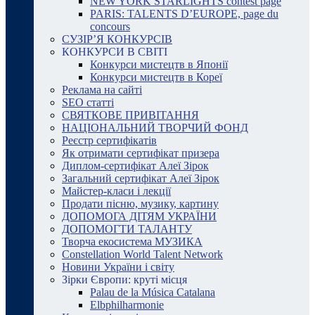
NEW YORK STARLIGHTS contest page
PARIS: TALENTS D’EUROPE, page du
concours
СУЗІР’Я КОНКУРСІВ
КОНКУРСИ В СВІТІ
Конкурси мистецтв в Японії
Конкурси мистецтв в Кореї
Реклама на сайті
SEO статті
СВЯТКОВЕ ПРИВІТАННЯ
НАЦІОНАЛЬНИЙ ТВОРЧИЙ ФОНД
Реєстр сертифікатів
Як отримати сертифікат призера
Диплом-сертифікат Алеї Зірок
Загальний сертифікат Алеї Зірок
Майстер-класи і лекції
Продати пісню, музику, картину
ДОПОМОГА ДІТЯМ УКРАЇНИ
ДОПОМОГТИ ТАЛАНТУ
Творча екосистема МУЗИКА
Constellation World Talent Network
Новини України і світу
Зірки Європи: круті місця
Palau de la Música Catalana
Elbphilharmonie