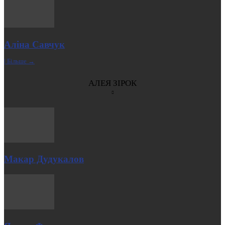
Аліна Савчук
| Більше →
АЛЕЯ ЗІРОК
Макар Дудукалов