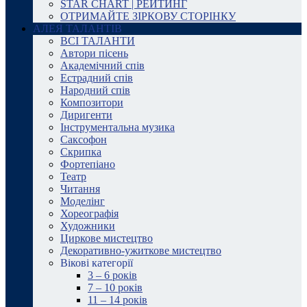
STAR CHART | РЕЙТИНГ
ОТРИМАЙТЕ ЗІРКОВУ СТОРІНКУ
АЛЕЯ ТАЛАНТІВ
ВСІ ТАЛАНТИ
Автори пісень
Академічний спів
Естрадний спів
Народний спів
Композитори
Диригенти
Інструментальна музика
Саксофон
Скрипка
Фортепіано
Театр
Читання
Моделінг
Хореографія
Художники
Циркове мистецтво
Декоративно-ужиткове мистецтво
Вікові категорії
3 – 6 років
7 – 10 років
11 – 14 років