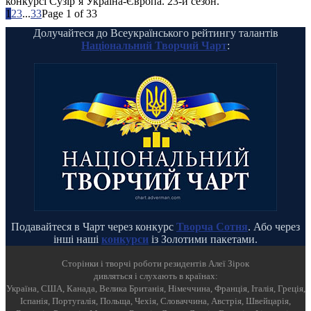
конкурсі Сузір’я Україна-Європа. 23-й сезон.
1
2
3
...
33
Page 1 of 33
Долучайтеся до Всеукраїнського рейтингу талантів
Національний Творчий Чарт
:
Подавайтеся в Чарт через конкурс
Творча Сотня
. Або через
інші наші
конкурси
із Золотими пакетами.
Cторінки і творчі роботи резидентів Алеї Зірок
дивляться і слухають в країнах:
Україна, США, Канада, Велика Британія, Німеччина, Франція, Італія, Греція,
Іспанія, Португалія, Польща, Чехія, Словаччина, Австрія, Швейцарія,