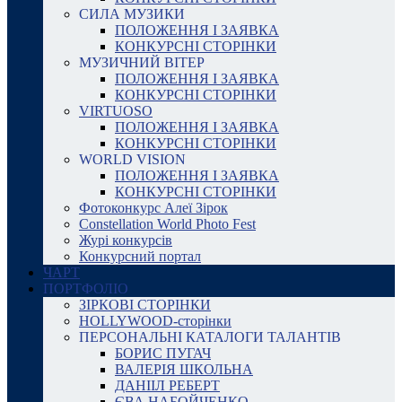
СИЛА МУЗИКИ
ПОЛОЖЕННЯ І ЗАЯВКА
КОНКУРСНІ СТОРІНКИ
МУЗИЧНИЙ ВІТЕР
ПОЛОЖЕННЯ І ЗАЯВКА
КОНКУРСНІ СТОРІНКИ
VIRTUOSO
ПОЛОЖЕННЯ І ЗАЯВКА
КОНКУРСНІ СТОРІНКИ
WORLD VISION
ПОЛОЖЕННЯ І ЗАЯВКА
КОНКУРСНІ СТОРІНКИ
Фотоконкурс Алеї Зірок
Constellation World Photo Fest
Журі конкурсів
Конкурсний портал
ЧАРТ
ПОРТФОЛІО
ЗІРКОВІ СТОРІНКИ
HOLLYWOOD-сторінки
ПЕРСОНАЛЬНІ КАТАЛОГИ ТАЛАНТІВ
БОРИС ПУГАЧ
ВАЛЕРІЯ ШКОЛЬНА
ДАНІІЛ РЕБЕРТ
ЄВА НАБОЙЧЕНКО