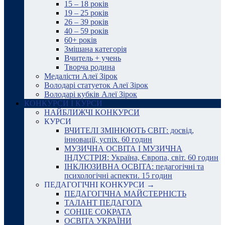
15 – 18 років
19 – 25 років
26 – 39 років
40 – 59 років
60+ років
Змішана категорія
Вчитель + учень
Творча родина
Медалісти Алеї Зірок
Володарі статуеток Алеї Зірок
Володарі кубків Алеї Зірок
КОНКУРСИ І КУРСИ
НАЙБЛИЖЧІ КОНКУРСИ
КУРСИ
ВЧИТЕЛІ ЗМІНЮЮТЬ СВІТ: досвід,
інновації, успіх. 60 годин
МУЗИЧНА ОСВІТА І МУЗИЧНА
ІНДУСТРІЯ: Україна, Європа, світ. 60 годин
ІНКЛЮЗИВНА ОСВІТА: педагогічні та
психологічні аспекти. 15 годин
ПЕДАГОГІЧНІ КОНКУРСИ →
ПЕДАГОГІЧНА МАЙСТЕРНІСТЬ
ТАЛАНТ ПЕДАГОГА
СОНЦЕ СОКРАТА
ОСВІТА УКРАЇНИ