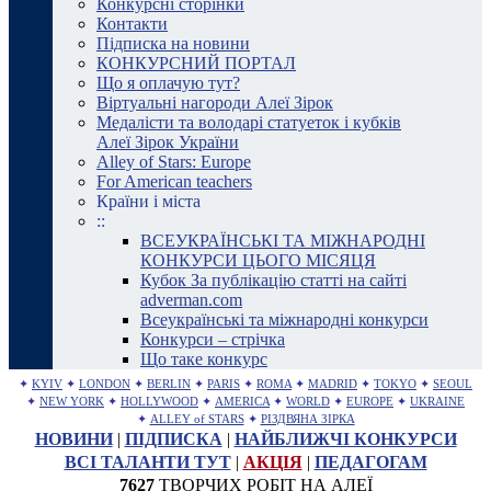
Конкурсні сторінки
Контакти
Підписка на новини
КОНКУРСНИЙ ПОРТАЛ
Що я оплачую тут?
Віртуальні нагороди Алеї Зірок
Медалісти та володарі статуеток і кубків
Алеї Зірок України
Alley of Stars: Europe
For American teachers
Країни і міста
::
ВСЕУКРАЇНСЬКІ ТА МІЖНАРОДНІ
КОНКУРСИ ЦЬОГО МІСЯЦЯ
Кубок За публікацію статті на сайті
adverman.com
Всеукраїнські та міжнародні конкурси
Конкурси – стрічка
Що таке конкурс
✦
KYIV
✦
LONDON
✦
BERLIN
✦
PARIS
✦
ROMA
✦
MADRID
✦
TOKYO
✦
SEOUL
✦
NEW YORK
✦
HOLLYWOOD
✦
AMERICA
✦
WORLD
✦
EUROPE
✦
UKRAINE
✦
ALLEY of STARS
✦
РІЗДВЯНА ЗІРКА
НОВИНИ
|
ПІДПИСКА
|
НАЙБЛИЖЧІ КОНКУРСИ
ВСІ ТАЛАНТИ ТУТ
|
АКЦІЯ
|
ПЕДАГОГАМ
7627
ТВОРЧИХ РОБІТ НА АЛЕЇ