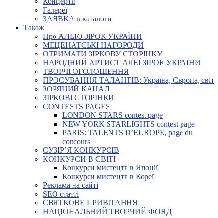
Концерти
Галереї
ЗАЯВКА в каталоги
Також
Про АЛЕЮ ЗІРОК УКРАЇНИ
МЕЦЕНАТСЬКІ НАГОРОДИ
ОТРИМАТИ ЗІРКОВУ СТОРІНКУ
НАРОДНИЙ АРТИСТ АЛЕЇ ЗІРОК УКРАЇНИ
ТВОРЧІ ОГОЛОШЕННЯ
ПРОСУВАННЯ ТАЛАНТІВ: Україна, Європа, світ
ЗОРЯНИЙ КАНАЛ
ЗІРКОВІ СТОРІНКИ
CONTESTS PAGES
LONDON STARS contest page
NEW YORK STARLIGHTS contest page
PARIS: TALENTS D’EUROPE, page du
concours
СУЗІР’Я КОНКУРСІВ
КОНКУРСИ В СВІТІ
Конкурси мистецтв в Японії
Конкурси мистецтв в Кореї
Реклама на сайті
SEO статті
СВЯТКОВЕ ПРИВІТАННЯ
НАЦІОНАЛЬНИЙ ТВОРЧИЙ ФОНД