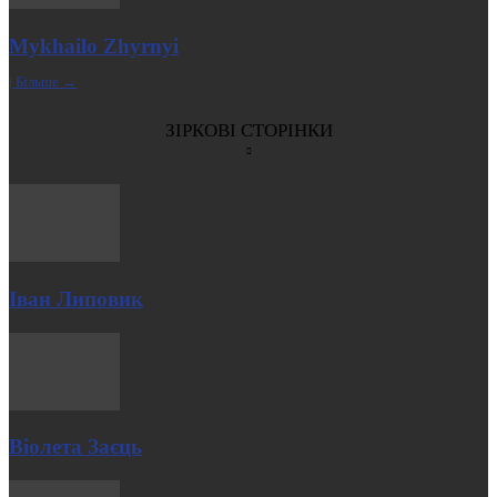
Mykhailo Zhyrnyi
| Більше →
ЗІРКОВІ СТОРІНКИ
Іван Липовик
Віолета Заєць