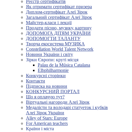
Реєстр сертифікатів
Як отримати сертифікат призера
Диплом-сертифікат Алеї Зірок
Загальний сертифікат Алеї Зірок
Майстер-класи і лекції
Продати пісню, музику, картину
ДОПОМОГА ДІТЯМ УКРАЇНИ
ДОПОМОГТИ ТАЛАНТУ
Творча екосистема МУЗИКА
Constellation World Talent Network
Новини України і світу
Зірки Європи: круті місця
Palau de la Música Catalana
Elbphilharmonie
Конкурсні сторінки
Контакти
Підписка на новини
КОНКУРСНИЙ ПОРТАЛ
Що я оплачую тут?
Віртуальні нагороди Алеї Зірок
Медалісти та володарі статуеток і кубків
Алеї Зірок України
Alley of Stars: Europe
For American teachers
Країни і міста