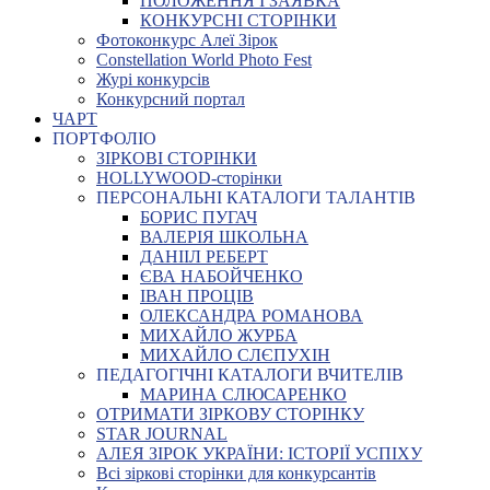
ПОЛОЖЕННЯ І ЗАЯВКА
КОНКУРСНІ СТОРІНКИ
Фотоконкурс Алеї Зірок
Constellation World Photo Fest
Журі конкурсів
Конкурсний портал
ЧАРТ
ПОРТФОЛІО
ЗІРКОВІ СТОРІНКИ
HOLLYWOOD-сторінки
ПЕРСОНАЛЬНІ КАТАЛОГИ ТАЛАНТІВ
БОРИС ПУГАЧ
ВАЛЕРІЯ ШКОЛЬНА
ДАНІІЛ РЕБЕРТ
ЄВА НАБОЙЧЕНКО
ІВАН ПРОЦІВ
ОЛЕКСАНДРА РОМАНОВА
МИХАЙЛО ЖУРБА
МИХАЙЛО СЛЄПУХІН
ПЕДАГОГІЧНІ КАТАЛОГИ ВЧИТЕЛІВ
МАРИНА СЛЮСАРЕНКО
ОТРИМАТИ ЗІРКОВУ СТОРІНКУ
STAR JOURNAL
АЛЕЯ ЗІРОК УКРАЇНИ: ІСТОРІЇ УСПІХУ
Всі зіркові сторінки для конкурсантів