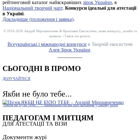
рейтинговий каталог найяскравіших
зірок України
, в
Національний творчий чарт
.
Конкурси ідеальні для атестації
в Україні
.
Докладніше (положення і заявка)
.
© 2010-2026 Андрій Мірошниченко & Креативні Екосистеми, назва конкурсу, дизайн та
правила. | Також sui generis.
Всеукраїнські і міжнародні конкурси
в Творчій екосистемі
Алея Зірок України
.
__________
СЬОГОДНІ В ПРОМО
ДОЛУЧАЙТЕСЯ
Якби не було тебе...
"Якби не було тебе..." – найкраща пісня про кохання у цьому році
ПЕДАГОГАМ І МИТЦЯМ
ДЛЯ АТЕСТАЦІЇ ТА ВІЗИ
Документи журі