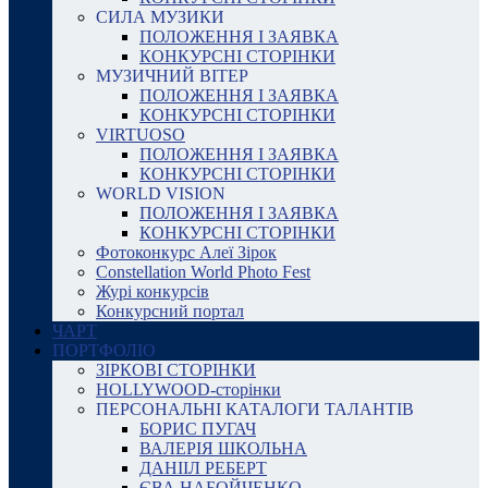
СИЛА МУЗИКИ
ПОЛОЖЕННЯ І ЗАЯВКА
КОНКУРСНІ СТОРІНКИ
МУЗИЧНИЙ ВІТЕР
ПОЛОЖЕННЯ І ЗАЯВКА
КОНКУРСНІ СТОРІНКИ
VIRTUOSO
ПОЛОЖЕННЯ І ЗАЯВКА
КОНКУРСНІ СТОРІНКИ
WORLD VISION
ПОЛОЖЕННЯ І ЗАЯВКА
КОНКУРСНІ СТОРІНКИ
Фотоконкурс Алеї Зірок
Constellation World Photo Fest
Журі конкурсів
Конкурсний портал
ЧАРТ
ПОРТФОЛІО
ЗІРКОВІ СТОРІНКИ
HOLLYWOOD-сторінки
ПЕРСОНАЛЬНІ КАТАЛОГИ ТАЛАНТІВ
БОРИС ПУГАЧ
ВАЛЕРІЯ ШКОЛЬНА
ДАНІІЛ РЕБЕРТ
ЄВА НАБОЙЧЕНКО