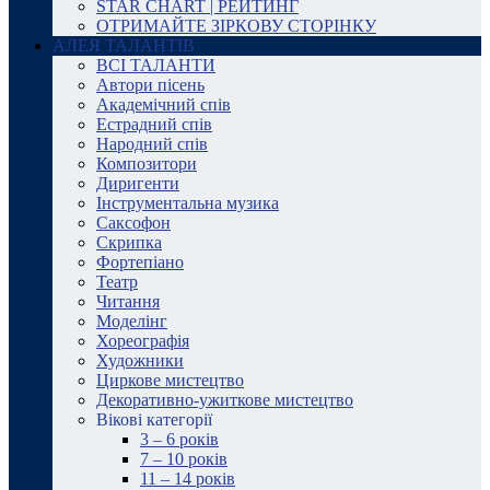
STAR CHART | РЕЙТИНГ
ОТРИМАЙТЕ ЗІРКОВУ СТОРІНКУ
АЛЕЯ ТАЛАНТІВ
ВСІ ТАЛАНТИ
Автори пісень
Академічний спів
Естрадний спів
Народний спів
Композитори
Диригенти
Інструментальна музика
Саксофон
Скрипка
Фортепіано
Театр
Читання
Моделінг
Хореографія
Художники
Циркове мистецтво
Декоративно-ужиткове мистецтво
Вікові категорії
3 – 6 років
7 – 10 років
11 – 14 років