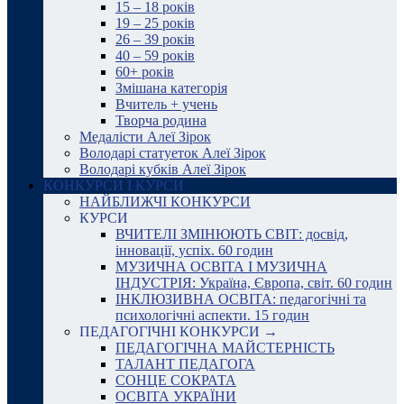
15 – 18 років
19 – 25 років
26 – 39 років
40 – 59 років
60+ років
Змішана категорія
Вчитель + учень
Творча родина
Медалісти Алеї Зірок
Володарі статуеток Алеї Зірок
Володарі кубків Алеї Зірок
КОНКУРСИ І КУРСИ
НАЙБЛИЖЧІ КОНКУРСИ
КУРСИ
ВЧИТЕЛІ ЗМІНЮЮТЬ СВІТ: досвід,
інновації, успіх. 60 годин
МУЗИЧНА ОСВІТА І МУЗИЧНА
ІНДУСТРІЯ: Україна, Європа, світ. 60 годин
ІНКЛЮЗИВНА ОСВІТА: педагогічні та
психологічні аспекти. 15 годин
ПЕДАГОГІЧНІ КОНКУРСИ →
ПЕДАГОГІЧНА МАЙСТЕРНІСТЬ
ТАЛАНТ ПЕДАГОГА
СОНЦЕ СОКРАТА
ОСВІТА УКРАЇНИ