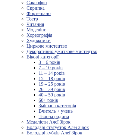
Саксофон
Скрипка
Фортепіано
Театр
Читання
Моделінг
Хореографія
Художники
Циркове мистецтво
Декоративно-ужиткове мистецтво
Вікові категорії
3 – 6 років
7 – 10 років
11 – 14 років
15 – 18 років
19 – 25 років
26 – 39 років
40 – 59 років
60+ років
Змішана категорія
Вчитель + учень
Творча родина
Медалісти Алеї Зірок
Володарі статуеток Алеї Зірок
Володарі кубків Алеї Зірок