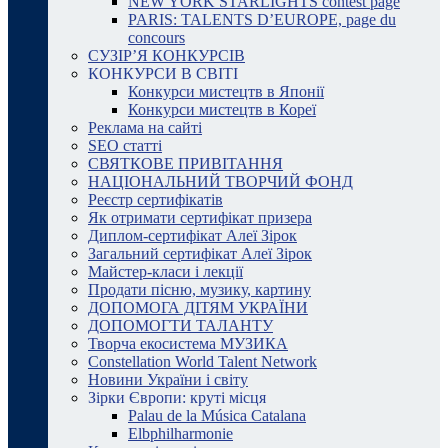
NEW YORK STARLIGHTS contest page
PARIS: TALENTS D’EUROPE, page du
concours
СУЗІР’Я КОНКУРСІВ
КОНКУРСИ В СВІТІ
Конкурси мистецтв в Японії
Конкурси мистецтв в Кореї
Реклама на сайті
SEO статті
СВЯТКОВЕ ПРИВІТАННЯ
НАЦІОНАЛЬНИЙ ТВОРЧИЙ ФОНД
Реєстр сертифікатів
Як отримати сертифікат призера
Диплом-сертифікат Алеї Зірок
Загальний сертифікат Алеї Зірок
Майстер-класи і лекції
Продати пісню, музику, картину
ДОПОМОГА ДІТЯМ УКРАЇНИ
ДОПОМОГТИ ТАЛАНТУ
Творча екосистема МУЗИКА
Constellation World Talent Network
Новини України і світу
Зірки Європи: круті місця
Palau de la Música Catalana
Elbphilharmonie