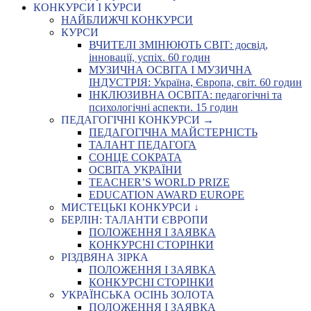
КОНКУРСИ І КУРСИ
НАЙБЛИЖЧІ КОНКУРСИ
КУРСИ
ВЧИТЕЛІ ЗМІНЮЮТЬ СВІТ: досвід,
інновації, успіх. 60 годин
МУЗИЧНА ОСВІТА І МУЗИЧНА
ІНДУСТРІЯ: Україна, Європа, світ. 60 годин
ІНКЛЮЗИВНА ОСВІТА: педагогічні та
психологічні аспекти. 15 годин
ПЕДАГОГІЧНІ КОНКУРСИ →
ПЕДАГОГІЧНА МАЙСТЕРНІСТЬ
ТАЛАНТ ПЕДАГОГА
СОНЦЕ СОКРАТА
ОСВІТА УКРАЇНИ
TEACHER’S WORLD PRIZE
EDUCATION AWARD EUROPE
МИСТЕЦЬКІ КОНКУРСИ ↓
БЕРЛІН: ТАЛАНТИ ЄВРОПИ
ПОЛОЖЕННЯ І ЗАЯВКА
КОНКУРСНІ СТОРІНКИ
РІЗДВЯНА ЗІРКА
ПОЛОЖЕННЯ І ЗАЯВКА
КОНКУРСНІ СТОРІНКИ
УКРАЇНСЬКА ОСІНЬ ЗОЛОТА
ПОЛОЖЕННЯ І ЗАЯВКА