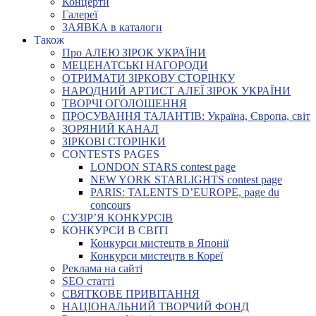
Концерти
Галереї
ЗАЯВКА в каталоги
Також
Про АЛЕЮ ЗІРОК УКРАЇНИ
МЕЦЕНАТСЬКІ НАГОРОДИ
ОТРИМАТИ ЗІРКОВУ СТОРІНКУ
НАРОДНИЙ АРТИСТ АЛЕЇ ЗІРОК УКРАЇНИ
ТВОРЧІ ОГОЛОШЕННЯ
ПРОСУВАННЯ ТАЛАНТІВ: Україна, Європа, світ
ЗОРЯНИЙ КАНАЛ
ЗІРКОВІ СТОРІНКИ
CONTESTS PAGES
LONDON STARS contest page
NEW YORK STARLIGHTS contest page
PARIS: TALENTS D’EUROPE, page du
concours
СУЗІР’Я КОНКУРСІВ
КОНКУРСИ В СВІТІ
Конкурси мистецтв в Японії
Конкурси мистецтв в Кореї
Реклама на сайті
SEO статті
СВЯТКОВЕ ПРИВІТАННЯ
НАЦІОНАЛЬНИЙ ТВОРЧИЙ ФОНД