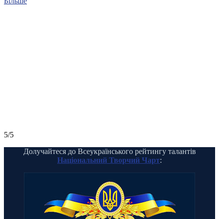
Більше
5/5
Долучайтеся до Всеукраїнського рейтингу талантів
Національний Творчий Чарт
: