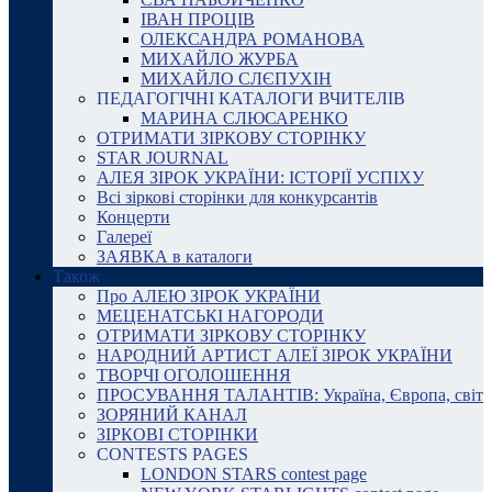
ІВАН ПРОЦІВ
ОЛЕКСАНДРА РОМАНОВА
МИХАЙЛО ЖУРБА
МИХАЙЛО СЛЄПУХІН
ПЕДАГОГІЧНІ КАТАЛОГИ ВЧИТЕЛІВ
МАРИНА СЛЮСАРЕНКО
ОТРИМАТИ ЗІРКОВУ СТОРІНКУ
STAR JOURNAL
АЛЕЯ ЗІРОК УКРАЇНИ: ІСТОРІЇ УСПІХУ
Всі зіркові сторінки для конкурсантів
Концерти
Галереї
ЗАЯВКА в каталоги
Також
Про АЛЕЮ ЗІРОК УКРАЇНИ
МЕЦЕНАТСЬКІ НАГОРОДИ
ОТРИМАТИ ЗІРКОВУ СТОРІНКУ
НАРОДНИЙ АРТИСТ АЛЕЇ ЗІРОК УКРАЇНИ
ТВОРЧІ ОГОЛОШЕННЯ
ПРОСУВАННЯ ТАЛАНТІВ: Україна, Європа, світ
ЗОРЯНИЙ КАНАЛ
ЗІРКОВІ СТОРІНКИ
CONTESTS PAGES
LONDON STARS contest page