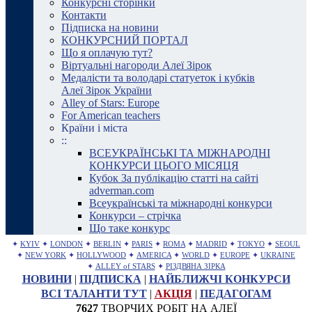
Конкурсні сторінки
Контакти
Підписка на новини
КОНКУРСНИЙ ПОРТАЛ
Що я оплачую тут?
Віртуальні нагороди Алеї Зірок
Медалісти та володарі статуеток і кубків
Алеї Зірок України
Alley of Stars: Europe
For American teachers
Країни і міста
::
ВСЕУКРАЇНСЬКІ ТА МІЖНАРОДНІ
КОНКУРСИ ЦЬОГО МІСЯЦЯ
Кубок За публікацію статті на сайті
adverman.com
Всеукраїнські та міжнародні конкурси
Конкурси – стрічка
Що таке конкурс
✦
KYIV
✦
LONDON
✦
BERLIN
✦
PARIS
✦
ROMA
✦
MADRID
✦
TOKYO
✦
SEOUL
✦
NEW YORK
✦
HOLLYWOOD
✦
AMERICA
✦
WORLD
✦
EUROPE
✦
UKRAINE
✦
ALLEY of STARS
✦
РІЗДВЯНА ЗІРКА
НОВИНИ
|
ПІДПИСКА
|
НАЙБЛИЖЧІ КОНКУРСИ
ВСІ ТАЛАНТИ ТУТ
|
АКЦІЯ
|
ПЕДАГОГАМ
7627
ТВОРЧИХ РОБІТ НА АЛЕЇ