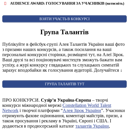
AUDIENCE AWARD: ГОЛОСУВАННЯ ЗА УЧАСНИКІВ (натисніть)
ВІДКРИТИ ФОРМУ ДЛЯ ГОЛОСУВАННЯ
AUDIENCE AWARD
ВЗЯТИ УЧАСТЬ В КОНКУРСІ
Група Талантів
Публікуйте в фейсбук-групі Алея Талантів України ваші фото
з призами наших конкурсів, а також посилання на ваші
персональні конкурсні сторінки, розміщені тут, на Алеї Зірок.
Ваші друзі та всі поціновувачі мистецтв зможуть бажати вам
успіху, а журі конкурсу глядацьких та слухацьких симпатій
зарахує вподобайки як голосування аудиторії. Долучайтеся
↓
ГРУПА ТАЛАНТІВ ТУТ
ПРО КОНКУРСИ.
Сузір’я Україна-Європа
– творчі
конкурси міжнародної мережі
Constellation World Talent
Network
і творчої платформи “
Алея Зірок України
”. Учасники
отримують фахове оцінювання, коментарі майстрів, призи, а
також просування і рекламу в Україні, Європі і США. І
додаються в продюсерський каталог
талантів України
,