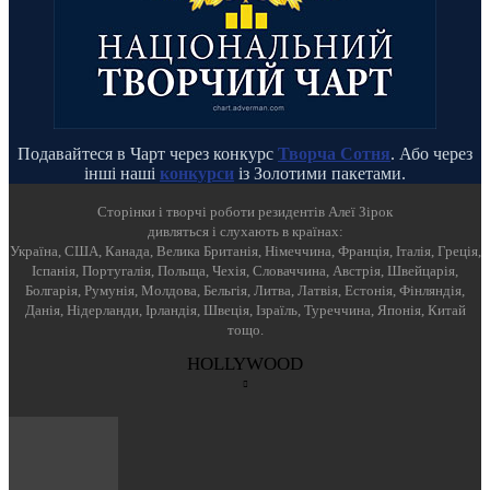
Подавайтеся в Чарт через конкурс
Творча Сотня
. Або через
інші наші
конкурси
із Золотими пакетами.
Cторінки і творчі роботи резидентів Алеї Зірок
дивляться і слухають в країнах:
Україна, США, Канада, Велика Британія, Німеччина, Франція, Італія, Греція,
Іспанія, Португалія, Польща, Чехія, Словаччина, Австрія, Швейцарія,
Болгарія, Румунія, Молдова, Бельгія, Литва, Латвія, Естонія, Фінляндія,
Данія, Нідерланди, Ірландія, Швеція, Ізраїль, Туреччина, Японія, Китай
тощо.
HOLLYWOOD