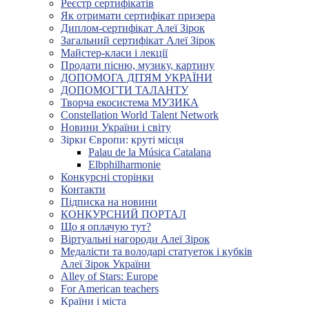
Реєстр сертифікатів
Як отримати сертифікат призера
Диплом-сертифікат Алеї Зірок
Загальний сертифікат Алеї Зірок
Майстер-класи і лекції
Продати пісню, музику, картину
ДОПОМОГА ДІТЯМ УКРАЇНИ
ДОПОМОГТИ ТАЛАНТУ
Творча екосистема МУЗИКА
Constellation World Talent Network
Новини України і світу
Зірки Європи: круті місця
Palau de la Música Catalana
Elbphilharmonie
Конкурсні сторінки
Контакти
Підписка на новини
КОНКУРСНИЙ ПОРТАЛ
Що я оплачую тут?
Віртуальні нагороди Алеї Зірок
Медалісти та володарі статуеток і кубків
Алеї Зірок України
Alley of Stars: Europe
For American teachers
Країни і міста