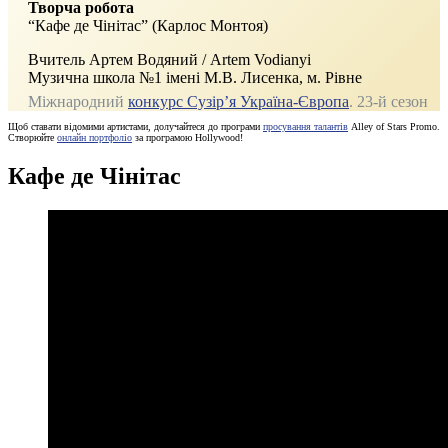
Творча робота
“Кафе де Чінітас” (Карлос Монтоя)
Вчитель Артем Водяний / Artem Vodianyi
Музична школа №1 імені М.В. Лисенка, м. Рівне
Міжнародний
конкурс Сузір’я Україна-Європа
. 23-й сезон
Щоб ставати відомими артистами, долучайтеся до програми
просування талантів
Alley of Stars Promo.
Створюйте
онлайн портфоліо
за програмою Hollywood!
Кафе де Чінітас