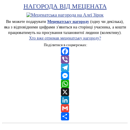
НАГОРОДА ВІД МЕЦЕНАТА
Ви можете подарувати
Меценатську нагороду
(одну чи декілька),
яка з відповідними цифрами з'явиться на сторінці учасника, а кошти
працюватимуть на просування талановитої людини (колективу).
Хто вже отримав меценатську нагороду?
Поділитися в соцмережах:
Facebook
Viber
Telegram
Messenger
WhatsApp
X
LinkedIn
Gmail
Share