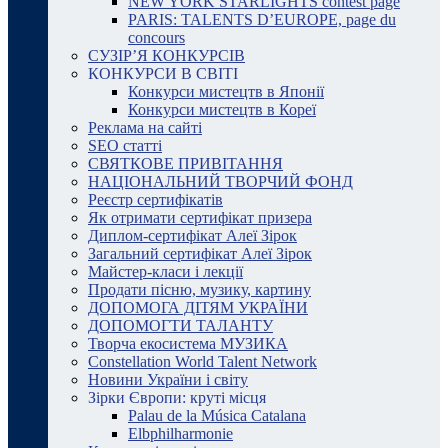
NEW YORK STARLIGHTS contest page
PARIS: TALENTS D’EUROPE, page du
concours
СУЗІР’Я КОНКУРСІВ
КОНКУРСИ В СВІТІ
Конкурси мистецтв в Японії
Конкурси мистецтв в Кореї
Реклама на сайті
SEO статті
СВЯТКОВЕ ПРИВІТАННЯ
НАЦІОНАЛЬНИЙ ТВОРЧИЙ ФОНД
Реєстр сертифікатів
Як отримати сертифікат призера
Диплом-сертифікат Алеї Зірок
Загальний сертифікат Алеї Зірок
Майстер-класи і лекції
Продати пісню, музику, картину
ДОПОМОГА ДІТЯМ УКРАЇНИ
ДОПОМОГТИ ТАЛАНТУ
Творча екосистема МУЗИКА
Constellation World Talent Network
Новини України і світу
Зірки Європи: круті місця
Palau de la Música Catalana
Elbphilharmonie