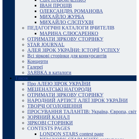
ІВАН ПРОЦІВ
ОЛЕКСАНДРА РОМАНОВА
МИХАЙЛО ЖУРБА
МИХАЙЛО СЛЄПУХІН
ПЕДАГОГІЧНІ КАТАЛОГИ ВЧИТЕЛІВ
МАРИНА СЛЮСАРЕНКО
ОТРИМАТИ ЗІРКОВУ СТОРІНКУ
STAR JOURNAL
АЛЕЯ ЗІРОК УКРАЇНИ: ІСТОРІЇ УСПІХУ
Всі зіркові сторінки для конкурсантів
Концерти
Галереї
ЗАЯВКА в каталоги
Також
Про АЛЕЮ ЗІРОК УКРАЇНИ
МЕЦЕНАТСЬКІ НАГОРОДИ
ОТРИМАТИ ЗІРКОВУ СТОРІНКУ
НАРОДНИЙ АРТИСТ АЛЕЇ ЗІРОК УКРАЇНИ
ТВОРЧІ ОГОЛОШЕННЯ
ПРОСУВАННЯ ТАЛАНТІВ: Україна, Європа, світ
ЗОРЯНИЙ КАНАЛ
ЗІРКОВІ СТОРІНКИ
CONTESTS PAGES
LONDON STARS contest page