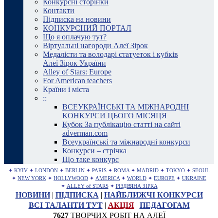
Конкурсні сторінки
Контакти
Підписка на новини
КОНКУРСНИЙ ПОРТАЛ
Що я оплачую тут?
Віртуальні нагороди Алеї Зірок
Медалісти та володарі статуеток і кубків
Алеї Зірок України
Alley of Stars: Europe
For American teachers
Країни і міста
::
ВСЕУКРАЇНСЬКІ ТА МІЖНАРОДНІ
КОНКУРСИ ЦЬОГО МІСЯЦЯ
Кубок За публікацію статті на сайті
adverman.com
Всеукраїнські та міжнародні конкурси
Конкурси – стрічка
Що таке конкурс
✦
KYIV
✦
LONDON
✦
BERLIN
✦
PARIS
✦
ROMA
✦
MADRID
✦
TOKYO
✦
SEOUL
✦
NEW YORK
✦
HOLLYWOOD
✦
AMERICA
✦
WORLD
✦
EUROPE
✦
UKRAINE
✦
ALLEY of STARS
✦
РІЗДВЯНА ЗІРКА
НОВИНИ
|
ПІДПИСКА
|
НАЙБЛИЖЧІ КОНКУРСИ
ВСІ ТАЛАНТИ ТУТ
|
АКЦІЯ
|
ПЕДАГОГАМ
7627
ТВОРЧИХ РОБІТ НА АЛЕЇ