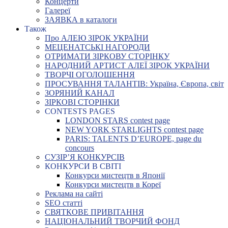
Концерти
Галереї
ЗАЯВКА в каталоги
Також
Про АЛЕЮ ЗІРОК УКРАЇНИ
МЕЦЕНАТСЬКІ НАГОРОДИ
ОТРИМАТИ ЗІРКОВУ СТОРІНКУ
НАРОДНИЙ АРТИСТ АЛЕЇ ЗІРОК УКРАЇНИ
ТВОРЧІ ОГОЛОШЕННЯ
ПРОСУВАННЯ ТАЛАНТІВ: Україна, Європа, світ
ЗОРЯНИЙ КАНАЛ
ЗІРКОВІ СТОРІНКИ
CONTESTS PAGES
LONDON STARS contest page
NEW YORK STARLIGHTS contest page
PARIS: TALENTS D’EUROPE, page du
concours
СУЗІР’Я КОНКУРСІВ
КОНКУРСИ В СВІТІ
Конкурси мистецтв в Японії
Конкурси мистецтв в Кореї
Реклама на сайті
SEO статті
СВЯТКОВЕ ПРИВІТАННЯ
НАЦІОНАЛЬНИЙ ТВОРЧИЙ ФОНД