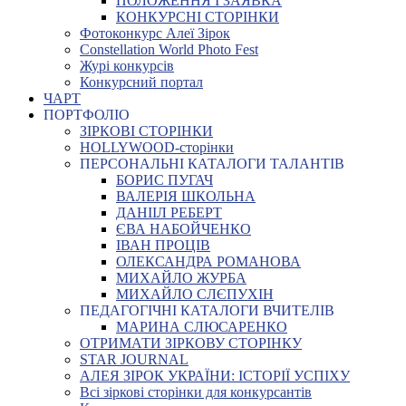
ПОЛОЖЕННЯ І ЗАЯВКА
КОНКУРСНІ СТОРІНКИ
Фотоконкурс Алеї Зірок
Constellation World Photo Fest
Журі конкурсів
Конкурсний портал
ЧАРТ
ПОРТФОЛІО
ЗІРКОВІ СТОРІНКИ
HOLLYWOOD-сторінки
ПЕРСОНАЛЬНІ КАТАЛОГИ ТАЛАНТІВ
БОРИС ПУГАЧ
ВАЛЕРІЯ ШКОЛЬНА
ДАНІІЛ РЕБЕРТ
ЄВА НАБОЙЧЕНКО
ІВАН ПРОЦІВ
ОЛЕКСАНДРА РОМАНОВА
МИХАЙЛО ЖУРБА
МИХАЙЛО СЛЄПУХІН
ПЕДАГОГІЧНІ КАТАЛОГИ ВЧИТЕЛІВ
МАРИНА СЛЮСАРЕНКО
ОТРИМАТИ ЗІРКОВУ СТОРІНКУ
STAR JOURNAL
АЛЕЯ ЗІРОК УКРАЇНИ: ІСТОРІЇ УСПІХУ
Всі зіркові сторінки для конкурсантів