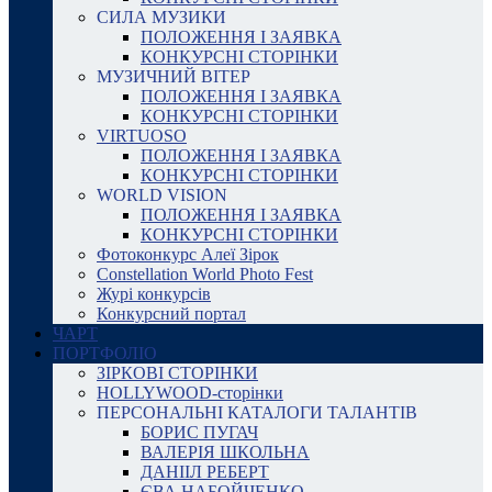
СИЛА МУЗИКИ
ПОЛОЖЕННЯ І ЗАЯВКА
КОНКУРСНІ СТОРІНКИ
МУЗИЧНИЙ ВІТЕР
ПОЛОЖЕННЯ І ЗАЯВКА
КОНКУРСНІ СТОРІНКИ
VIRTUOSO
ПОЛОЖЕННЯ І ЗАЯВКА
КОНКУРСНІ СТОРІНКИ
WORLD VISION
ПОЛОЖЕННЯ І ЗАЯВКА
КОНКУРСНІ СТОРІНКИ
Фотоконкурс Алеї Зірок
Constellation World Photo Fest
Журі конкурсів
Конкурсний портал
ЧАРТ
ПОРТФОЛІО
ЗІРКОВІ СТОРІНКИ
HOLLYWOOD-сторінки
ПЕРСОНАЛЬНІ КАТАЛОГИ ТАЛАНТІВ
БОРИС ПУГАЧ
ВАЛЕРІЯ ШКОЛЬНА
ДАНІІЛ РЕБЕРТ
ЄВА НАБОЙЧЕНКО