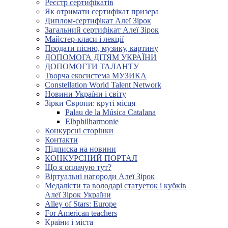
Реєстр сертифікатів
Як отримати сертифікат призера
Диплом-сертифікат Алеї Зірок
Загальний сертифікат Алеї Зірок
Майстер-класи і лекції
Продати пісню, музику, картину
ДОПОМОГА ДІТЯМ УКРАЇНИ
ДОПОМОГТИ ТАЛАНТУ
Творча екосистема МУЗИКА
Constellation World Talent Network
Новини України і світу
Зірки Європи: круті місця
Palau de la Música Catalana
Elbphilharmonie
Конкурсні сторінки
Контакти
Підписка на новини
КОНКУРСНИЙ ПОРТАЛ
Що я оплачую тут?
Віртуальні нагороди Алеї Зірок
Медалісти та володарі статуеток і кубків
Алеї Зірок України
Alley of Stars: Europe
For American teachers
Країни і міста