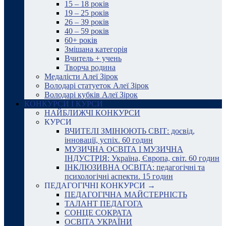
15 – 18 років
19 – 25 років
26 – 39 років
40 – 59 років
60+ років
Змішана категорія
Вчитель + учень
Творча родина
Медалісти Алеї Зірок
Володарі статуеток Алеї Зірок
Володарі кубків Алеї Зірок
КОНКУРСИ І КУРСИ
НАЙБЛИЖЧІ КОНКУРСИ
КУРСИ
ВЧИТЕЛІ ЗМІНЮЮТЬ СВІТ: досвід,
інновації, успіх. 60 годин
МУЗИЧНА ОСВІТА І МУЗИЧНА
ІНДУСТРІЯ: Україна, Європа, світ. 60 годин
ІНКЛЮЗИВНА ОСВІТА: педагогічні та
психологічні аспекти. 15 годин
ПЕДАГОГІЧНІ КОНКУРСИ →
ПЕДАГОГІЧНА МАЙСТЕРНІСТЬ
ТАЛАНТ ПЕДАГОГА
СОНЦЕ СОКРАТА
ОСВІТА УКРАЇНИ