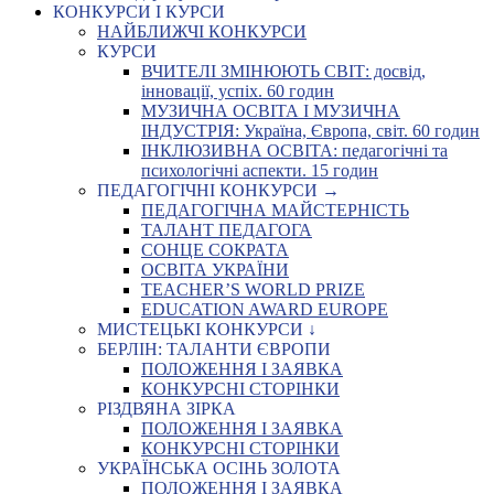
КОНКУРСИ І КУРСИ
НАЙБЛИЖЧІ КОНКУРСИ
КУРСИ
ВЧИТЕЛІ ЗМІНЮЮТЬ СВІТ: досвід,
інновації, успіх. 60 годин
МУЗИЧНА ОСВІТА І МУЗИЧНА
ІНДУСТРІЯ: Україна, Європа, світ. 60 годин
ІНКЛЮЗИВНА ОСВІТА: педагогічні та
психологічні аспекти. 15 годин
ПЕДАГОГІЧНІ КОНКУРСИ →
ПЕДАГОГІЧНА МАЙСТЕРНІСТЬ
ТАЛАНТ ПЕДАГОГА
СОНЦЕ СОКРАТА
ОСВІТА УКРАЇНИ
TEACHER’S WORLD PRIZE
EDUCATION AWARD EUROPE
МИСТЕЦЬКІ КОНКУРСИ ↓
БЕРЛІН: ТАЛАНТИ ЄВРОПИ
ПОЛОЖЕННЯ І ЗАЯВКА
КОНКУРСНІ СТОРІНКИ
РІЗДВЯНА ЗІРКА
ПОЛОЖЕННЯ І ЗАЯВКА
КОНКУРСНІ СТОРІНКИ
УКРАЇНСЬКА ОСІНЬ ЗОЛОТА
ПОЛОЖЕННЯ І ЗАЯВКА