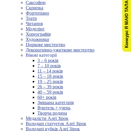
Конкурс Я МАЮ ТАЛАНТ!
Саксофон
Скрипка
Фортепіано
Театр
Читання
Моделінг
Хореографія
Художники
Циркове мистецтво
Декоративно-ужиткове мистецтво
Вікові категорії
3 – 6 років
7 – 10 років
11 – 14 років
15 – 18 років
19 – 25 років
26 – 39 років
40 – 59 років
60+ років
Змішана категорія
Вчитель + учень
Творча родина
Медалісти Алеї Зірок
Володарі статуеток Алеї Зірок
Володарі кубків Алеї Зірок