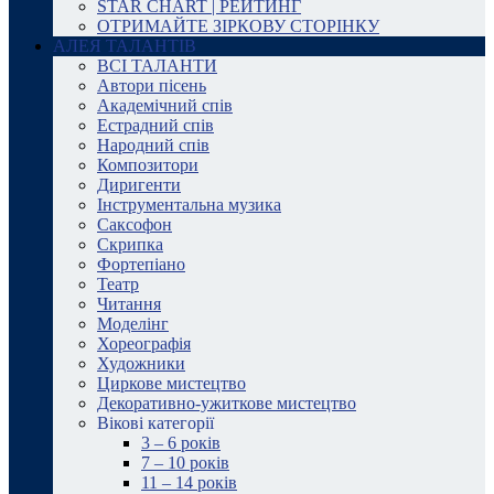
STAR CHART | РЕЙТИНГ
ОТРИМАЙТЕ ЗІРКОВУ СТОРІНКУ
АЛЕЯ ТАЛАНТІВ
ВСІ ТАЛАНТИ
Автори пісень
Академічний спів
Естрадний спів
Народний спів
Композитори
Диригенти
Інструментальна музика
Саксофон
Скрипка
Фортепіано
Театр
Читання
Моделінг
Хореографія
Художники
Циркове мистецтво
Декоративно-ужиткове мистецтво
Вікові категорії
3 – 6 років
7 – 10 років
11 – 14 років