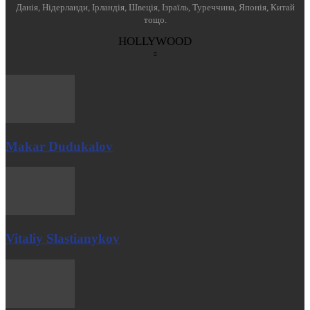
Данія, Нідерланди, Ірландія, Швеція, Ізраїль, Туреччина, Японія, Китай
тощо.
HOLLYWOOD
Makar Dudukalov
Vitaliy Slastianykov