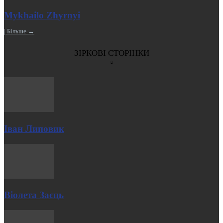
Mykhailo Zhyrnyi
| Більше →
ЗІРКОВІ СТОРІНКИ
Іван Липовик
Віолета Заєць