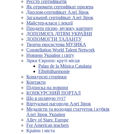
Реєстр сертифікатів
Як отримати сертифікат призера
Диплом-сертифікат Алеї Зірок
Загальний сертифікат Алеї Зірок
Майстер-класи і лекції
Продати пісню, музику, картину
ДОПОМОГА ДІТЯМ УКРАЇНИ
ДОПОМОГТИ ТАЛАНТУ
Творча екосистема МУЗИКА
Constellation World Talent Network
Новини України і світу
Зірки Європи: круті місця
Palau de la Música Catalana
Elbphilharmonie
Конкурсні сторінки
Контакти
Підписка на новини
КОНКУРСНИЙ ПОРТАЛ
Що я оплачую тут?
Віртуальні нагороди Алеї Зірок
Медалісти та володарі статуеток і кубків
Алеї Зірок України
Alley of Stars: Europe
For American teachers
Країни і міста