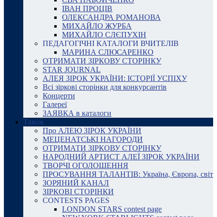
ІВАН ПРОЦІВ
ОЛЕКСАНДРА РОМАНОВА
МИХАЙЛО ЖУРБА
МИХАЙЛО СЛЄПУХІН
ПЕДАГОГІЧНІ КАТАЛОГИ ВЧИТЕЛІВ
МАРИНА СЛЮСАРЕНКО
ОТРИМАТИ ЗІРКОВУ СТОРІНКУ
STAR JOURNAL
АЛЕЯ ЗІРОК УКРАЇНИ: ІСТОРІЇ УСПІХУ
Всі зіркові сторінки для конкурсантів
Концерти
Галереї
ЗАЯВКА в каталоги
Також
Про АЛЕЮ ЗІРОК УКРАЇНИ
МЕЦЕНАТСЬКІ НАГОРОДИ
ОТРИМАТИ ЗІРКОВУ СТОРІНКУ
НАРОДНИЙ АРТИСТ АЛЕЇ ЗІРОК УКРАЇНИ
ТВОРЧІ ОГОЛОШЕННЯ
ПРОСУВАННЯ ТАЛАНТІВ: Україна, Європа, світ
ЗОРЯНИЙ КАНАЛ
ЗІРКОВІ СТОРІНКИ
CONTESTS PAGES
LONDON STARS contest page