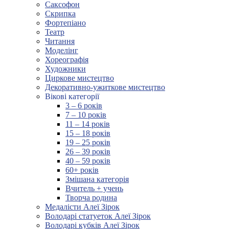
Саксофон
Скрипка
Фортепіано
Театр
Читання
Моделінг
Хореографія
Художники
Циркове мистецтво
Декоративно-ужиткове мистецтво
Вікові категорії
3 – 6 років
7 – 10 років
11 – 14 років
15 – 18 років
19 – 25 років
26 – 39 років
40 – 59 років
60+ років
Змішана категорія
Вчитель + учень
Творча родина
Медалісти Алеї Зірок
Володарі статуеток Алеї Зірок
Володарі кубків Алеї Зірок