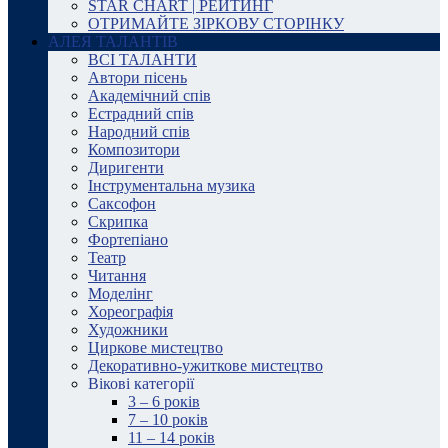
STAR CHART | РЕЙТИНГ
ОТРИМАЙТЕ ЗІРКОВУ СТОРІНКУ
АЛЕЯ ТАЛАНТІВ
ВСІ ТАЛАНТИ
Автори пісень
Академічний спів
Естрадний спів
Народний спів
Композитори
Диригенти
Інструментальна музика
Саксофон
Скрипка
Фортепіано
Театр
Читання
Моделінг
Хореографія
Художники
Циркове мистецтво
Декоративно-ужиткове мистецтво
Вікові категорії
3 – 6 років
7 – 10 років
11 – 14 років