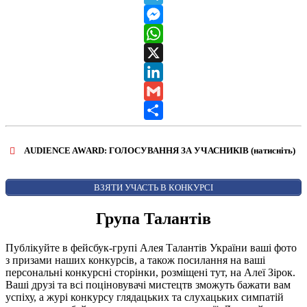
Telegram
Messenger
WhatsApp
X
LinkedIn
Gmail
Share
AUDIENCE AWARD: ГОЛОСУВАННЯ ЗА УЧАСНИКІВ (натисніть)
ВІДКРИТИ ФОРМУ ДЛЯ ГОЛОСУВАННЯ
AUDIENCE AWARD
ВЗЯТИ УЧАСТЬ В КОНКУРСІ
Група Талантів
Публікуйте в фейсбук-групі Алея Талантів України ваші фото
з призами наших конкурсів, а також посилання на ваші
персональні конкурсні сторінки, розміщені тут, на Алеї Зірок.
Ваші друзі та всі поціновувачі мистецтв зможуть бажати вам
успіху, а журі конкурсу глядацьких та слухацьких симпатій