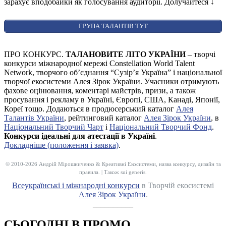
зарахує вподобайки як голосування аудиторії. Долучайтеся
↓
ГРУПА ТАЛАНТІВ ТУТ
ПРО КОНКУРС.
ТАЛАНОВИТЕ ЛІТО УКРАЇНИ
– творчі
конкурси міжнародної мережі Constellation World Talent
Network, творчого об’єднання “Сузір’я Україна” і національної
творчої екосистеми Алея Зірок України. Учасники отримують
фахове оцінювання, коментарі майстрів, призи, а також
просування і рекламу в Україні, Європі, США, Канаді, Японії,
Кореї тощо. Додаються в продюсерський каталог
Алея
Талантів України
, рейтинговий каталог
Алея Зірок України
, в
Національний Творчий Чарт
і
Національний Творчий Фонд
.
Конкурси ідеальні для атестації в Україні
.
Докладніше (положення і заявка)
.
© 2010-2026 Андрій Мірошниченко & Креативні Екосистеми, назва конкурсу, дизайн та
правила. | Також sui generis.
Всеукраїнські і міжнародні конкурси
в Творчій екосистемі
Алея Зірок України
.
__________
СЬОГОДНІ В ПРОМО