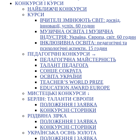
КОНКУРСИ І КУРСИ
НАЙБЛИЖЧІ КОНКУРСИ
КУРСИ
ВЧИТЕЛІ ЗМІНЮЮТЬ СВІТ: досвід,
інновації, успіх. 60 годин
МУЗИЧНА ОСВІТА І МУЗИЧНА
ІНДУСТРІЯ: Україна, Європа, світ. 60 годин
ІНКЛЮЗИВНА ОСВІТА: педагогічні та
психологічні аспекти. 15 годин
ПЕДАГОГІЧНІ КОНКУРСИ →
ПЕДАГОГІЧНА МАЙСТЕРНІСТЬ
ТАЛАНТ ПЕДАГОГА
СОНЦЕ СОКРАТА
ОСВІТА УКРАЇНИ
TEACHER’S WORLD PRIZE
EDUCATION AWARD EUROPE
МИСТЕЦЬКІ КОНКУРСИ ↓
БЕРЛІН: ТАЛАНТИ ЄВРОПИ
ПОЛОЖЕННЯ І ЗАЯВКА
КОНКУРСНІ СТОРІНКИ
РІЗДВЯНА ЗІРКА
ПОЛОЖЕННЯ І ЗАЯВКА
КОНКУРСНІ СТОРІНКИ
УКРАЇНСЬКА ОСІНЬ ЗОЛОТА
ПОЛОЖЕННЯ І ЗАЯВКА