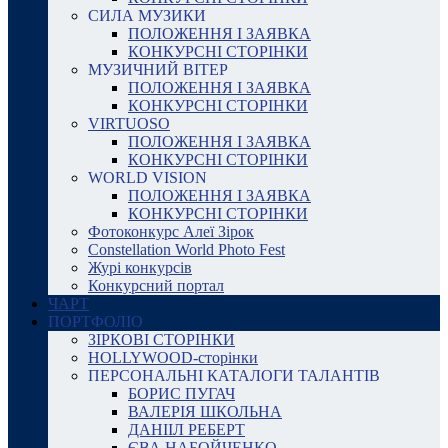
СИЛА МУЗИКИ
ПОЛОЖЕННЯ І ЗАЯВКА
КОНКУРСНІ СТОРІНКИ
МУЗИЧНИЙ ВІТЕР
ПОЛОЖЕННЯ І ЗАЯВКА
КОНКУРСНІ СТОРІНКИ
VIRTUOSO
ПОЛОЖЕННЯ І ЗАЯВКА
КОНКУРСНІ СТОРІНКИ
WORLD VISION
ПОЛОЖЕННЯ І ЗАЯВКА
КОНКУРСНІ СТОРІНКИ
Фотоконкурс Алеї Зірок
Constellation World Photo Fest
Журі конкурсів
Конкурсний портал
ЧАРТ
ПОРТФОЛІО
ЗІРКОВІ СТОРІНКИ
HOLLYWOOD-сторінки
ПЕРСОНАЛЬНІ КАТАЛОГИ ТАЛАНТІВ
БОРИС ПУГАЧ
ВАЛЕРІЯ ШКОЛЬНА
ДАНІІЛ РЕБЕРТ
ЄВА НАБОЙЧЕНКО