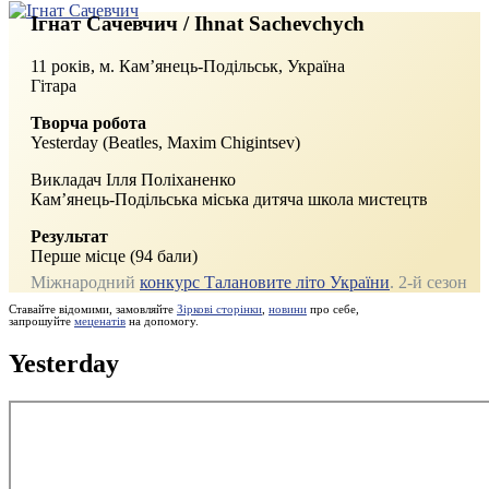
Ігнат Сачевчич / Ihnat Sachevchych
11 років, м. Кам’янець-Подільськ, Україна
Гітара
Творча робота
Yesterday (Beatles, Maxim Chigintsev)
Викладач Ілля Поліханенко
Кам’янець-Подільська міська дитяча школа мистецтв
Результат
Перше місце (94 бали)
Міжнародний
конкурс Талановите літо України
. 2‑й сезон
Ставайте відомими, замовляйте
Зіркові сторінки
,
новини
про себе,
запрошуйте
меценатів
на допомогу.
Yesterday