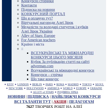
Конкурсні сторінки
Контакти
Підписка на новини
КОНКУРСНИЙ ПОРТАЛ
Що я оплачую тут?
Віртуальні нагороди Алеї Зірок
Медалісти та володарі статуеток і кубків
Алеї Зірок України
Alley of Stars: Europe
For American teachers
Країни і міста
::
ВСЕУКРАЇНСЬКІ ТА МІЖНАРОДНІ
КОНКУРСИ ЦЬОГО МІСЯЦЯ
Кубок За публікацію статті на сайті
adverman.com
Всеукраїнські та міжнародні конкурси
Конкурси – стрічка
Що таке конкурс
✦
KYIV
✦
LONDON
✦
BERLIN
✦
PARIS
✦
ROMA
✦
MADRID
✦
TOKYO
✦
SEOUL
✦
NEW YORK
✦
HOLLYWOOD
✦
AMERICA
✦
WORLD
✦
EUROPE
✦
UKRAINE
✦
ALLEY of STARS
✦
РІЗДВЯНА ЗІРКА
НОВИНИ
|
ПІДПИСКА
|
НАЙБЛИЖЧІ КОНКУРСИ
ВСІ ТАЛАНТИ ТУТ
|
АКЦІЯ
|
ПЕДАГОГАМ
7627
ТВОРЧИХ РОБІТ НА АЛЕЇ