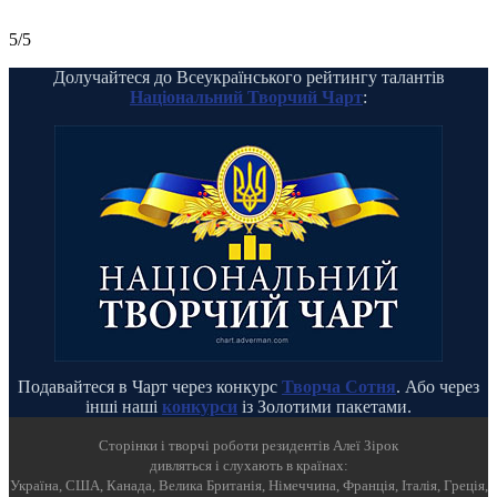
5/5
Долучайтеся до Всеукраїнського рейтингу талантів
Національний Творчий Чарт
:
Подавайтеся в Чарт через конкурс
Творча Сотня
. Або через
інші наші
конкурси
із Золотими пакетами.
Cторінки і творчі роботи резидентів Алеї Зірок
дивляться і слухають в країнах:
Україна, США, Канада, Велика Британія, Німеччина, Франція, Італія, Греція,