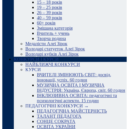
15 – 18 років
19 – 25 років
26 – 39 років
40 – 59 років
60+ років
Змішана категорія
Вчитель + учень
Творча родина
Медалісти Алеї Зірок
Володарі статуеток Алеї Зірок
Володарі кубків Алеї Зірок
КОНКУРСИ І КУРСИ
НАЙБЛИЖЧІ КОНКУРСИ
КУРСИ
ВЧИТЕЛІ ЗМІНЮЮТЬ СВІТ: досвід,
інновації, успіх. 60 годин
МУЗИЧНА ОСВІТА І МУЗИЧНА
ІНДУСТРІЯ: Україна, Європа, світ. 60 годин
ІНКЛЮЗИВНА ОСВІТА: педагогічні та
психологічні аспекти. 15 годин
ПЕДАГОГІЧНІ КОНКУРСИ →
ПЕДАГОГІЧНА МАЙСТЕРНІСТЬ
ТАЛАНТ ПЕДАГОГА
СОНЦЕ СОКРАТА
ОСВІТА УКРАЇНИ