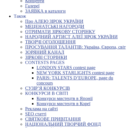
Концерти
Галереї
ЗАЯВКА в каталоги
Також
Про АЛЕЮ ЗІРОК УКРАЇНИ
МЕЦЕНАТСЬКІ НАГОРОДИ
ОТРИМАТИ ЗІРКОВУ СТОРІНКУ
НАРОДНИЙ АРТИСТ АЛЕЇ ЗІРОК УКРАЇНИ
ТВОРЧІ ОГОЛОШЕННЯ
ПРОСУВАННЯ ТАЛАНТІВ: Україна, Європа, світ
ЗОРЯНИЙ КАНАЛ
ЗІРКОВІ СТОРІНКИ
CONTESTS PAGES
LONDON STARS contest page
NEW YORK STARLIGHTS contest page
PARIS: TALENTS D’EUROPE, page du
concours
СУЗІР’Я КОНКУРСІВ
КОНКУРСИ В СВІТІ
Конкурси мистецтв в Японії
Конкурси мистецтв в Кореї
Реклама на сайті
SEO статті
СВЯТКОВЕ ПРИВІТАННЯ
НАЦІОНАЛЬНИЙ ТВОРЧИЙ ФОНД