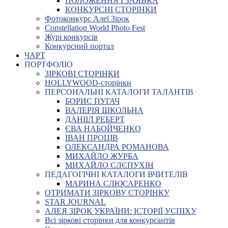
ПОЛОЖЕННЯ І ЗАЯВКА
КОНКУРСНІ СТОРІНКИ
Фотоконкурс Алеї Зірок
Constellation World Photo Fest
Журі конкурсів
Конкурсний портал
ЧАРТ
ПОРТФОЛІО
ЗІРКОВІ СТОРІНКИ
HOLLYWOOD-сторінки
ПЕРСОНАЛЬНІ КАТАЛОГИ ТАЛАНТІВ
БОРИС ПУГАЧ
ВАЛЕРІЯ ШКОЛЬНА
ДАНІІЛ РЕБЕРТ
ЄВА НАБОЙЧЕНКО
ІВАН ПРОЦІВ
ОЛЕКСАНДРА РОМАНОВА
МИХАЙЛО ЖУРБА
МИХАЙЛО СЛЄПУХІН
ПЕДАГОГІЧНІ КАТАЛОГИ ВЧИТЕЛІВ
МАРИНА СЛЮСАРЕНКО
ОТРИМАТИ ЗІРКОВУ СТОРІНКУ
STAR JOURNAL
АЛЕЯ ЗІРОК УКРАЇНИ: ІСТОРІЇ УСПІХУ
Всі зіркові сторінки для конкурсантів