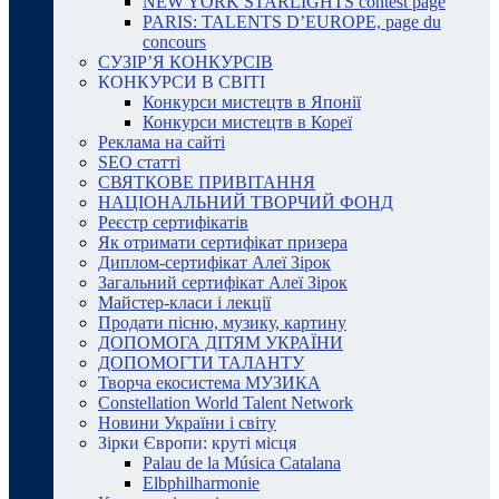
NEW YORK STARLIGHTS contest page
PARIS: TALENTS D’EUROPE, page du
concours
СУЗІР’Я КОНКУРСІВ
КОНКУРСИ В СВІТІ
Конкурси мистецтв в Японії
Конкурси мистецтв в Кореї
Реклама на сайті
SEO статті
СВЯТКОВЕ ПРИВІТАННЯ
НАЦІОНАЛЬНИЙ ТВОРЧИЙ ФОНД
Реєстр сертифікатів
Як отримати сертифікат призера
Диплом-сертифікат Алеї Зірок
Загальний сертифікат Алеї Зірок
Майстер-класи і лекції
Продати пісню, музику, картину
ДОПОМОГА ДІТЯМ УКРАЇНИ
ДОПОМОГТИ ТАЛАНТУ
Творча екосистема МУЗИКА
Constellation World Talent Network
Новини України і світу
Зірки Європи: круті місця
Palau de la Música Catalana
Elbphilharmonie