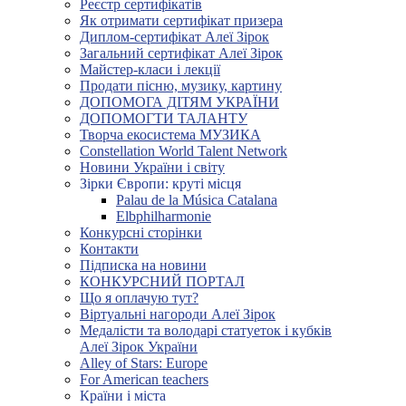
Реєстр сертифікатів
Як отримати сертифікат призера
Диплом-сертифікат Алеї Зірок
Загальний сертифікат Алеї Зірок
Майстер-класи і лекції
Продати пісню, музику, картину
ДОПОМОГА ДІТЯМ УКРАЇНИ
ДОПОМОГТИ ТАЛАНТУ
Творча екосистема МУЗИКА
Constellation World Talent Network
Новини України і світу
Зірки Європи: круті місця
Palau de la Música Catalana
Elbphilharmonie
Конкурсні сторінки
Контакти
Підписка на новини
КОНКУРСНИЙ ПОРТАЛ
Що я оплачую тут?
Віртуальні нагороди Алеї Зірок
Медалісти та володарі статуеток і кубків
Алеї Зірок України
Alley of Stars: Europe
For American teachers
Країни і міста