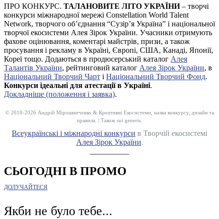
ПРО КОНКУРС.
ТАЛАНОВИТЕ ЛІТО УКРАЇНИ
– творчі
конкурси міжнародної мережі Constellation World Talent
Network, творчого об’єднання “Сузір’я Україна” і національної
творчої екосистеми Алея Зірок України. Учасники отримують
фахове оцінювання, коментарі майстрів, призи, а також
просування і рекламу в Україні, Європі, США, Канаді, Японії,
Кореї тощо. Додаються в продюсерський каталог
Алея
Талантів України
, рейтинговий каталог
Алея Зірок України
, в
Національний Творчий Чарт
і
Національний Творчий Фонд
.
Конкурси ідеальні для атестації в Україні
.
Докладніше (положення і заявка)
.
© 2010-2026 Андрій Мірошниченко & Креативні Екосистеми, назва конкурсу, дизайн та
правила. | Також sui generis.
Всеукраїнські і міжнародні конкурси
в Творчій екосистемі
Алея Зірок України
.
__________
СЬОГОДНІ В ПРОМО
ДОЛУЧАЙТЕСЯ
Якби не було тебе...