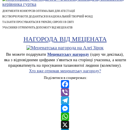
ДОКУМЕНТИ КОНКУРСІВ ОПТИМАЛЬНІ ДЛЯ АТЕСТАЦІЇ
ВСІ ТВОРЧІ РОБОТИ ДОДАЮТЬСЯ В НАЦІОНАЛЬНИЙ ТВОРЧИЙ ФОНД
ТАЛАНТИ ПРОСУВАЮТЬСЯ В УКРАЇНІ, ЄВРОПІ І В СВІТІ
УЧАСНИКИ ОТРИМУЮТЬ ДОПОМОГУ ВІД МЕЦЕНАТІВ
НАГОРОДА ВІД МЕЦЕНАТА
Ви можете подарувати
Меценатську нагороду
(одну чи декілька),
яка з відповідними цифрами з'явиться на сторінці учасника, а кошти
працюватимуть на просування талановитої людини (колективу).
Хто вже отримав меценатську нагороду?
Поділитися в соцмережах:
Facebook
Viber
Telegram
Messenger
WhatsApp