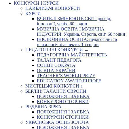
КОНКУРСИ І КУРСИ
НАЙБЛИЖЧІ КОНКУРСИ
КУРСИ
ВЧИТЕЛІ ЗМІНЮЮТЬ СВІТ: досвід,
інновації, успіх. 60 годин
МУЗИЧНА ОСВІТА І МУЗИЧНА
ІНДУСТРІЯ: Україна, Європа, світ. 60 годин
ІНКЛЮЗИВНА ОСВІТА: педагогічні та
психологічні аспекти. 15 годин
ПЕДАГОГІЧНІ КОНКУРСИ →
ПЕДАГОГІЧНА МАЙСТЕРНІСТЬ
ТАЛАНТ ПЕДАГОГА
СОНЦЕ СОКРАТА
ОСВІТА УКРАЇНИ
TEACHER’S WORLD PRIZE
EDUCATION AWARD EUROPE
МИСТЕЦЬКІ КОНКУРСИ ↓
БЕРЛІН: ТАЛАНТИ ЄВРОПИ
ПОЛОЖЕННЯ І ЗАЯВКА
КОНКУРСНІ СТОРІНКИ
РІЗДВЯНА ЗІРКА
ПОЛОЖЕННЯ І ЗАЯВКА
КОНКУРСНІ СТОРІНКИ
УКРАЇНСЬКА ОСІНЬ ЗОЛОТА
ПОЛОЖЕННЯ І ЗАЯВКА