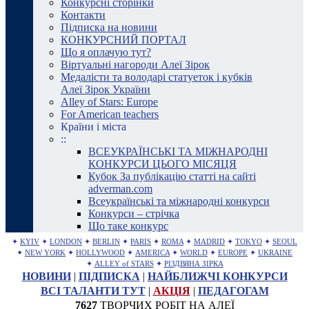
Конкурсні сторінки
Контакти
Підписка на новини
КОНКУРСНИЙ ПОРТАЛ
Що я оплачую тут?
Віртуальні нагороди Алеї Зірок
Медалісти та володарі статуеток і кубків
Алеї Зірок України
Alley of Stars: Europe
For American teachers
Країни і міста
::
ВСЕУКРАЇНСЬКІ ТА МІЖНАРОДНІ
КОНКУРСИ ЦЬОГО МІСЯЦЯ
Кубок За публікацію статті на сайті
adverman.com
Всеукраїнські та міжнародні конкурси
Конкурси – стрічка
Що таке конкурс
✦
KYIV
✦
LONDON
✦
BERLIN
✦
PARIS
✦
ROMA
✦
MADRID
✦
TOKYO
✦
SEOUL
✦
NEW YORK
✦
HOLLYWOOD
✦
AMERICA
✦
WORLD
✦
EUROPE
✦
UKRAINE
✦
ALLEY of STARS
✦
РІЗДВЯНА ЗІРКА
НОВИНИ
|
ПІДПИСКА
|
НАЙБЛИЖЧІ КОНКУРСИ
ВСІ ТАЛАНТИ ТУТ
|
АКЦІЯ
|
ПЕДАГОГАМ
7627
ТВОРЧИХ РОБІТ НА АЛЕЇ