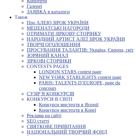
Концерти
Галереї
ЗАЯВКА в каталоги
Також
Про АЛЕЮ ЗІРОК УКРАЇНИ
МЕЦЕНАТСЬКІ НАГОРОДИ
ОТРИМАТИ ЗІРКОВУ СТОРІНКУ
НАРОДНИЙ АРТИСТ АЛЕЇ ЗІРОК УКРАЇНИ
ТВОРЧІ ОГОЛОШЕННЯ
ПРОСУВАННЯ ТАЛАНТІВ: Україна, Європа, світ
ЗОРЯНИЙ КАНАЛ
ЗІРКОВІ СТОРІНКИ
CONTESTS PAGES
LONDON STARS contest page
NEW YORK STARLIGHTS contest page
PARIS: TALENTS D’EUROPE, page du
concours
СУЗІР’Я КОНКУРСІВ
КОНКУРСИ В СВІТІ
Конкурси мистецтв в Японії
Конкурси мистецтв в Кореї
Реклама на сайті
SEO статті
СВЯТКОВЕ ПРИВІТАННЯ
НАЦІОНАЛЬНИЙ ТВОРЧИЙ ФОНД