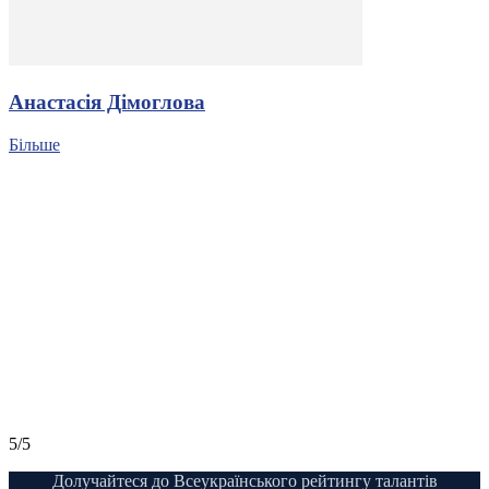
Анастасія Дімоглова
Більше
5/5
Долучайтеся до Всеукраїнського рейтингу талантів