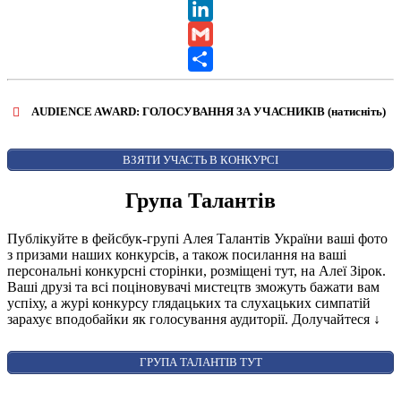
X
LinkedIn
Gmail
Share
AUDIENCE AWARD: ГОЛОСУВАННЯ ЗА УЧАСНИКІВ (натисніть)
ВІДКРИТИ ФОРМУ ДЛЯ ГОЛОСУВАННЯ
AUDIENCE AWARD
ВЗЯТИ УЧАСТЬ В КОНКУРСІ
Група Талантів
Публікуйте в фейсбук-групі Алея Талантів України ваші фото
з призами наших конкурсів, а також посилання на ваші
персональні конкурсні сторінки, розміщені тут, на Алеї Зірок.
Ваші друзі та всі поціновувачі мистецтв зможуть бажати вам
успіху, а журі конкурсу глядацьких та слухацьких симпатій
зарахує вподобайки як голосування аудиторії. Долучайтеся
↓
ГРУПА ТАЛАНТІВ ТУТ