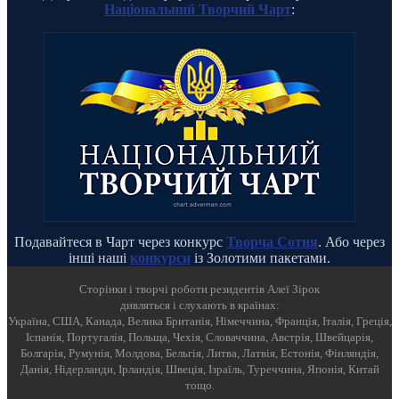
Національний Творчий Чарт
:
Подавайтеся в Чарт через конкурс
Творча Сотня
. Або через
інші наші
конкурси
із Золотими пакетами.
Cторінки і творчі роботи резидентів Алеї Зірок
дивляться і слухають в країнах:
Україна, США, Канада, Велика Британія, Німеччина, Франція, Італія, Греція,
Іспанія, Португалія, Польща, Чехія, Словаччина, Австрія, Швейцарія,
Болгарія, Румунія, Молдова, Бельгія, Литва, Латвія, Естонія, Фінляндія,
Данія, Нідерланди, Ірландія, Швеція, Ізраїль, Туреччина, Японія, Китай
тощо.