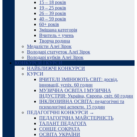
15 – 18 років
19 – 25 років
26 – 39 років
40 – 59 років
60+ років
Змішана категорія
Вчитель + учень
Творча родина
Медалісти Алеї Зірок
Володарі статуеток Алеї Зірок
Володарі кубків Алеї Зірок
КОНКУРСИ І КУРСИ
НАЙБЛИЖЧІ КОНКУРСИ
КУРСИ
ВЧИТЕЛІ ЗМІНЮЮТЬ СВІТ: досвід,
інновації, успіх. 60 годин
МУЗИЧНА ОСВІТА І МУЗИЧНА
ІНДУСТРІЯ: Україна, Європа, світ. 60 годин
ІНКЛЮЗИВНА ОСВІТА: педагогічні та
психологічні аспекти. 15 годин
ПЕДАГОГІЧНІ КОНКУРСИ →
ПЕДАГОГІЧНА МАЙСТЕРНІСТЬ
ТАЛАНТ ПЕДАГОГА
СОНЦЕ СОКРАТА
ОСВІТА УКРАЇНИ