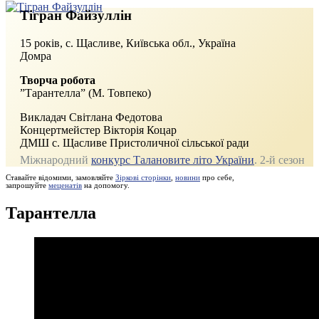
Тігран Файзуллін
15 років, с. Щасливе, Київська обл., Україна
Домра
Творча робота
”Тарантелла” (М. Товпеко)
Викладач Світлана Федотова
Концертмейстер Вікторія Коцар
ДМШ с. Щасливе Пристоличної сільської ради
Міжнародний
конкурс Талановите літо України
. 2‑й сезон
Ставайте відомими, замовляйте
Зіркові сторінки
,
новини
про себе,
запрошуйте
меценатів
на допомогу.
Тарантелла