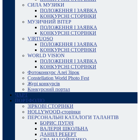
СИЛА МУЗИКИ
ПОЛОЖЕННЯ І ЗАЯВКА
КОНКУРСНІ СТОРІНКИ
МУЗИЧНИЙ ВІТЕР
ПОЛОЖЕННЯ І ЗАЯВКА
КОНКУРСНІ СТОРІНКИ
VIRTUOSO
ПОЛОЖЕННЯ І ЗАЯВКА
КОНКУРСНІ СТОРІНКИ
WORLD VISION
ПОЛОЖЕННЯ І ЗАЯВКА
КОНКУРСНІ СТОРІНКИ
Фотоконкурс Алеї Зірок
Constellation World Photo Fest
Журі конкурсів
Конкурсний портал
ЧАРТ
ПОРТФОЛІО
ЗІРКОВІ СТОРІНКИ
HOLLYWOOD-сторінки
ПЕРСОНАЛЬНІ КАТАЛОГИ ТАЛАНТІВ
БОРИС ПУГАЧ
ВАЛЕРІЯ ШКОЛЬНА
ДАНІІЛ РЕБЕРТ
ЄВА НАБОЙЧЕНКО