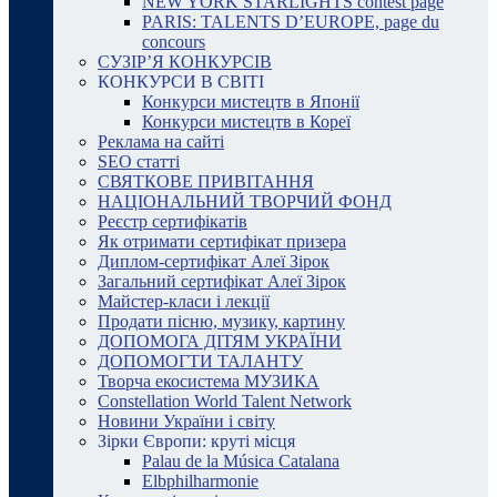
NEW YORK STARLIGHTS contest page
PARIS: TALENTS D’EUROPE, page du
concours
СУЗІР’Я КОНКУРСІВ
КОНКУРСИ В СВІТІ
Конкурси мистецтв в Японії
Конкурси мистецтв в Кореї
Реклама на сайті
SEO статті
СВЯТКОВЕ ПРИВІТАННЯ
НАЦІОНАЛЬНИЙ ТВОРЧИЙ ФОНД
Реєстр сертифікатів
Як отримати сертифікат призера
Диплом-сертифікат Алеї Зірок
Загальний сертифікат Алеї Зірок
Майстер-класи і лекції
Продати пісню, музику, картину
ДОПОМОГА ДІТЯМ УКРАЇНИ
ДОПОМОГТИ ТАЛАНТУ
Творча екосистема МУЗИКА
Constellation World Talent Network
Новини України і світу
Зірки Європи: круті місця
Palau de la Música Catalana
Elbphilharmonie