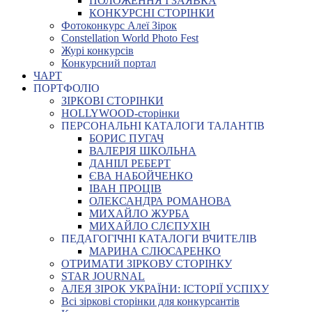
ПОЛОЖЕННЯ І ЗАЯВКА
КОНКУРСНІ СТОРІНКИ
Фотоконкурс Алеї Зірок
Constellation World Photo Fest
Журі конкурсів
Конкурсний портал
ЧАРТ
ПОРТФОЛІО
ЗІРКОВІ СТОРІНКИ
HOLLYWOOD-сторінки
ПЕРСОНАЛЬНІ КАТАЛОГИ ТАЛАНТІВ
БОРИС ПУГАЧ
ВАЛЕРІЯ ШКОЛЬНА
ДАНІІЛ РЕБЕРТ
ЄВА НАБОЙЧЕНКО
ІВАН ПРОЦІВ
ОЛЕКСАНДРА РОМАНОВА
МИХАЙЛО ЖУРБА
МИХАЙЛО СЛЄПУХІН
ПЕДАГОГІЧНІ КАТАЛОГИ ВЧИТЕЛІВ
МАРИНА СЛЮСАРЕНКО
ОТРИМАТИ ЗІРКОВУ СТОРІНКУ
STAR JOURNAL
АЛЕЯ ЗІРОК УКРАЇНИ: ІСТОРІЇ УСПІХУ
Всі зіркові сторінки для конкурсантів