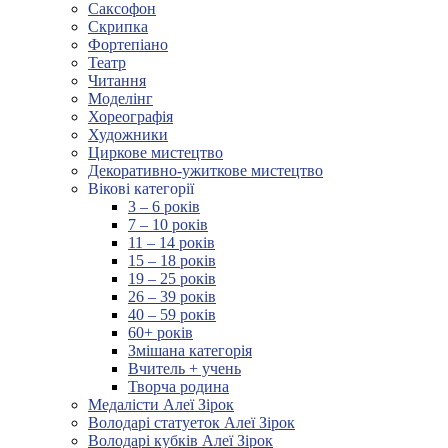
Саксофон
Скрипка
Фортепіано
Театр
Читання
Моделінг
Хореографія
Художники
Циркове мистецтво
Декоративно-ужиткове мистецтво
Вікові категорії
3 – 6 років
7 – 10 років
11 – 14 років
15 – 18 років
19 – 25 років
26 – 39 років
40 – 59 років
60+ років
Змішана категорія
Вчитель + учень
Творча родина
Медалісти Алеї Зірок
Володарі статуеток Алеї Зірок
Володарі кубків Алеї Зірок