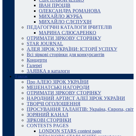
ІВАН ПРОЦІВ
ОЛЕКСАНДРА РОМАНОВА
МИХАЙЛО ЖУРБА
МИХАЙЛО СЛЄПУХІН
ПЕДАГОГІЧНІ КАТАЛОГИ ВЧИТЕЛІВ
МАРИНА СЛЮСАРЕНКО
ОТРИМАТИ ЗІРКОВУ СТОРІНКУ
STAR JOURNAL
АЛЕЯ ЗІРОК УКРАЇНИ: ІСТОРІЇ УСПІХУ
Всі зіркові сторінки для конкурсантів
Концерти
Галереї
ЗАЯВКА в каталоги
Також
Про АЛЕЮ ЗІРОК УКРАЇНИ
МЕЦЕНАТСЬКІ НАГОРОДИ
ОТРИМАТИ ЗІРКОВУ СТОРІНКУ
НАРОДНИЙ АРТИСТ АЛЕЇ ЗІРОК УКРАЇНИ
ТВОРЧІ ОГОЛОШЕННЯ
ПРОСУВАННЯ ТАЛАНТІВ: Україна, Європа, світ
ЗОРЯНИЙ КАНАЛ
ЗІРКОВІ СТОРІНКИ
CONTESTS PAGES
LONDON STARS contest page