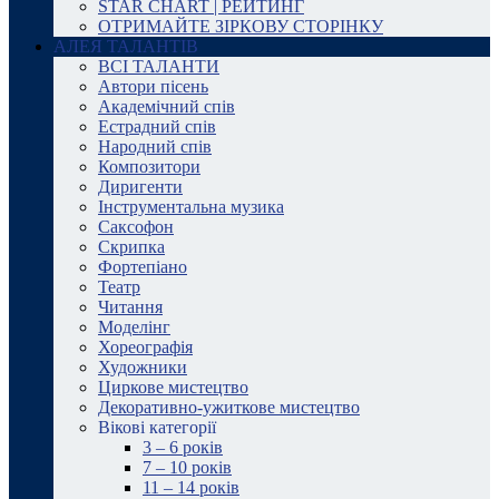
STAR CHART | РЕЙТИНГ
ОТРИМАЙТЕ ЗІРКОВУ СТОРІНКУ
АЛЕЯ ТАЛАНТІВ
ВСІ ТАЛАНТИ
Автори пісень
Академічний спів
Естрадний спів
Народний спів
Композитори
Диригенти
Інструментальна музика
Саксофон
Скрипка
Фортепіано
Театр
Читання
Моделінг
Хореографія
Художники
Циркове мистецтво
Декоративно-ужиткове мистецтво
Вікові категорії
3 – 6 років
7 – 10 років
11 – 14 років