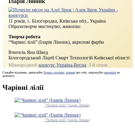
Іларія Лінник
11 років, с. Білогородка, Київська обл., Україна
Образотворче мистецтво, живопис
Творча робота
“Чарівні лілії” (Іларія Лінник), акрилові фарби
Вчитель Яна Швед
Білогородський Ліцей Смарт Технологій Київської області
Міжнародний
конкурс Україна-Весна
. 3‑й сезон
Ставайте відомими, замовляйте
Зіркові сторінки
,
новини
про себе, запрошуйте
меценатів
на
допомогу.
Чарівні лілії
“Чарівні лілії” (Іларія Лінник)
“Чарівні лілії” (Іларія Лінник)