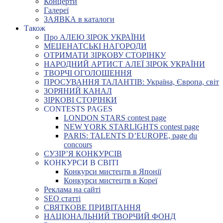
Концерти
Галереї
ЗАЯВКА в каталоги
Також
Про АЛЕЮ ЗІРОК УКРАЇНИ
МЕЦЕНАТСЬКІ НАГОРОДИ
ОТРИМАТИ ЗІРКОВУ СТОРІНКУ
НАРОДНИЙ АРТИСТ АЛЕЇ ЗІРОК УКРАЇНИ
ТВОРЧІ ОГОЛОШЕННЯ
ПРОСУВАННЯ ТАЛАНТІВ: Україна, Європа, світ
ЗОРЯНИЙ КАНАЛ
ЗІРКОВІ СТОРІНКИ
CONTESTS PAGES
LONDON STARS contest page
NEW YORK STARLIGHTS contest page
PARIS: TALENTS D’EUROPE, page du
concours
СУЗІР’Я КОНКУРСІВ
КОНКУРСИ В СВІТІ
Конкурси мистецтв в Японії
Конкурси мистецтв в Кореї
Реклама на сайті
SEO статті
СВЯТКОВЕ ПРИВІТАННЯ
НАЦІОНАЛЬНИЙ ТВОРЧИЙ ФОНД