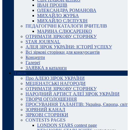
ІВАН ПРОЦІВ
ОЛЕКСАНДРА РОМАНОВА
МИХАЙЛО ЖУРБА
МИХАЙЛО СЛЄПУХІН
ПЕДАГОГІЧНІ КАТАЛОГИ ВЧИТЕЛІВ
МАРИНА СЛЮСАРЕНКО
ОТРИМАТИ ЗІРКОВУ СТОРІНКУ
STAR JOURNAL
АЛЕЯ ЗІРОК УКРАЇНИ: ІСТОРІЇ УСПІХУ
Всі зіркові сторінки для конкурсантів
Концерти
Галереї
ЗАЯВКА в каталоги
Також
Про АЛЕЮ ЗІРОК УКРАЇНИ
МЕЦЕНАТСЬКІ НАГОРОДИ
ОТРИМАТИ ЗІРКОВУ СТОРІНКУ
НАРОДНИЙ АРТИСТ АЛЕЇ ЗІРОК УКРАЇНИ
ТВОРЧІ ОГОЛОШЕННЯ
ПРОСУВАННЯ ТАЛАНТІВ: Україна, Європа, світ
ЗОРЯНИЙ КАНАЛ
ЗІРКОВІ СТОРІНКИ
CONTESTS PAGES
LONDON STARS contest page