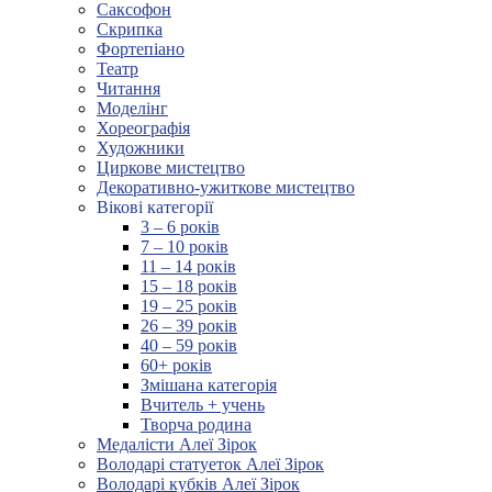
Саксофон
Скрипка
Фортепіано
Театр
Читання
Моделінг
Хореографія
Художники
Циркове мистецтво
Декоративно-ужиткове мистецтво
Вікові категорії
3 – 6 років
7 – 10 років
11 – 14 років
15 – 18 років
19 – 25 років
26 – 39 років
40 – 59 років
60+ років
Змішана категорія
Вчитель + учень
Творча родина
Медалісти Алеї Зірок
Володарі статуеток Алеї Зірок
Володарі кубків Алеї Зірок