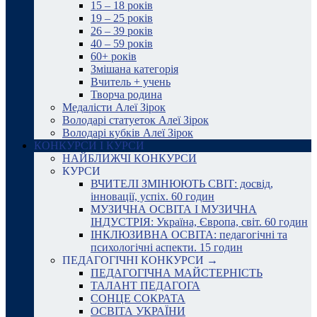
15 – 18 років
19 – 25 років
26 – 39 років
40 – 59 років
60+ років
Змішана категорія
Вчитель + учень
Творча родина
Медалісти Алеї Зірок
Володарі статуеток Алеї Зірок
Володарі кубків Алеї Зірок
КОНКУРСИ І КУРСИ
НАЙБЛИЖЧІ КОНКУРСИ
КУРСИ
ВЧИТЕЛІ ЗМІНЮЮТЬ СВІТ: досвід,
інновації, успіх. 60 годин
МУЗИЧНА ОСВІТА І МУЗИЧНА
ІНДУСТРІЯ: Україна, Європа, світ. 60 годин
ІНКЛЮЗИВНА ОСВІТА: педагогічні та
психологічні аспекти. 15 годин
ПЕДАГОГІЧНІ КОНКУРСИ →
ПЕДАГОГІЧНА МАЙСТЕРНІСТЬ
ТАЛАНТ ПЕДАГОГА
СОНЦЕ СОКРАТА
ОСВІТА УКРАЇНИ