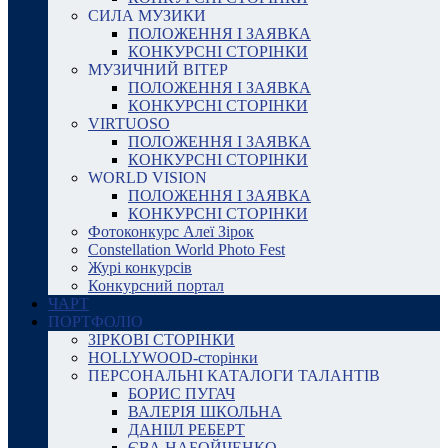
СИЛА МУЗИКИ
ПОЛОЖЕННЯ І ЗАЯВКА
КОНКУРСНІ СТОРІНКИ
МУЗИЧНИЙ ВІТЕР
ПОЛОЖЕННЯ І ЗАЯВКА
КОНКУРСНІ СТОРІНКИ
VIRTUOSO
ПОЛОЖЕННЯ І ЗАЯВКА
КОНКУРСНІ СТОРІНКИ
WORLD VISION
ПОЛОЖЕННЯ І ЗАЯВКА
КОНКУРСНІ СТОРІНКИ
Фотоконкурс Алеї Зірок
Constellation World Photo Fest
Журі конкурсів
Конкурсний портал
ЧАРТ
ПОРТФОЛІО
ЗІРКОВІ СТОРІНКИ
HOLLYWOOD-сторінки
ПЕРСОНАЛЬНІ КАТАЛОГИ ТАЛАНТІВ
БОРИС ПУГАЧ
ВАЛЕРІЯ ШКОЛЬНА
ДАНІІЛ РЕБЕРТ
ЄВА НАБОЙЧЕНКО