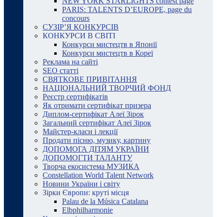
NEW YORK STARLIGHTS contest page
PARIS: TALENTS D’EUROPE, page du
concours
СУЗІР’Я КОНКУРСІВ
КОНКУРСИ В СВІТІ
Конкурси мистецтв в Японії
Конкурси мистецтв в Кореї
Реклама на сайті
SEO статті
СВЯТКОВЕ ПРИВІТАННЯ
НАЦІОНАЛЬНИЙ ТВОРЧИЙ ФОНД
Реєстр сертифікатів
Як отримати сертифікат призера
Диплом-сертифікат Алеї Зірок
Загальний сертифікат Алеї Зірок
Майстер-класи і лекції
Продати пісню, музику, картину
ДОПОМОГА ДІТЯМ УКРАЇНИ
ДОПОМОГТИ ТАЛАНТУ
Творча екосистема МУЗИКА
Constellation World Talent Network
Новини України і світу
Зірки Європи: круті місця
Palau de la Música Catalana
Elbphilharmonie