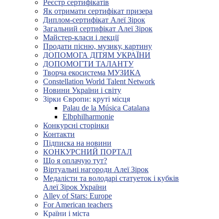
Реєстр сертифікатів
Як отримати сертифікат призера
Диплом-сертифікат Алеї Зірок
Загальний сертифікат Алеї Зірок
Майстер-класи і лекції
Продати пісню, музику, картину
ДОПОМОГА ДІТЯМ УКРАЇНИ
ДОПОМОГТИ ТАЛАНТУ
Творча екосистема МУЗИКА
Constellation World Talent Network
Новини України і світу
Зірки Європи: круті місця
Palau de la Música Catalana
Elbphilharmonie
Конкурсні сторінки
Контакти
Підписка на новини
КОНКУРСНИЙ ПОРТАЛ
Що я оплачую тут?
Віртуальні нагороди Алеї Зірок
Медалісти та володарі статуеток і кубків
Алеї Зірок України
Alley of Stars: Europe
For American teachers
Країни і міста