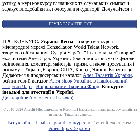
успіху, а журі конкурсу глядацьких та слухацьких симпатій
зарахує вподобайки як голосування аудиторії. Долучайтеся
↓
ГРУПА ТАЛАНТІВ ТУТ
ПРО КОНКУРС.
Україна-Весна
– творчі конкурси
міжнародної мережі Constellation World Talent Network,
творчого об’єднання “Сузір’я Україна” і національної творчої
екосистеми Алея Зірок України. Учасники отримують фахове
оцінювання, коментарі майстрів, призи, а також просування і
рекламу в Україні, Європі, США, Канаді, Японії, Кореї тощо.
Додаються в продюсерський каталог
Алея Талантів України
,
рейтинговий каталог
Алея Зірок України
, в
Національний
Творчий Чарт
і
Національний Творчий Фонд
.
Конкурси
ідеальні для атестації в Україні
.
Докладніше (положення і заявка)
.
© 2010-2026 Андрій Мірошниченко & Креативні Екосистеми, назва конкурсу, дизайн та
правила. | Також sui generis.
Всеукраїнські і міжнародні конкурси
в Творчій екосистемі
Алея Зірок України
.
__________