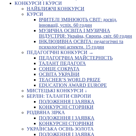
КОНКУРСИ І КУРСИ
НАЙБЛИЖЧІ КОНКУРСИ
КУРСИ
ВЧИТЕЛІ ЗМІНЮЮТЬ СВІТ: досвід,
інновації, успіх. 60 годин
МУЗИЧНА ОСВІТА І МУЗИЧНА
ІНДУСТРІЯ: Україна, Європа, світ. 60 годин
ІНКЛЮЗИВНА ОСВІТА: педагогічні та
психологічні аспекти. 15 годин
ПЕДАГОГІЧНІ КОНКУРСИ →
ПЕДАГОГІЧНА МАЙСТЕРНІСТЬ
ТАЛАНТ ПЕДАГОГА
СОНЦЕ СОКРАТА
ОСВІТА УКРАЇНИ
TEACHER’S WORLD PRIZE
EDUCATION AWARD EUROPE
МИСТЕЦЬКІ КОНКУРСИ ↓
БЕРЛІН: ТАЛАНТИ ЄВРОПИ
ПОЛОЖЕННЯ І ЗАЯВКА
КОНКУРСНІ СТОРІНКИ
РІЗДВЯНА ЗІРКА
ПОЛОЖЕННЯ І ЗАЯВКА
КОНКУРСНІ СТОРІНКИ
УКРАЇНСЬКА ОСІНЬ ЗОЛОТА
ПОЛОЖЕННЯ І ЗАЯВКА