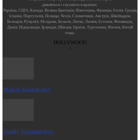
дивляться і слухають в країнах:
Україна, США, Канада, Велика Британія, Німеччина, Франція, Італія, Греція,
Іспанія, Португалія, Польща, Чехія, Словаччина, Австрія, Швейцарія,
Болгарія, Румунія, Молдова, Бельгія, Литва, Латвія, Естонія, Фінляндія,
Данія, Нідерланди, Ірландія, Швеція, Ізраїль, Туреччина, Японія, Китай
тощо.
HOLLYWOOD
Makar Dudukalov
Vitaliy Slastianykov