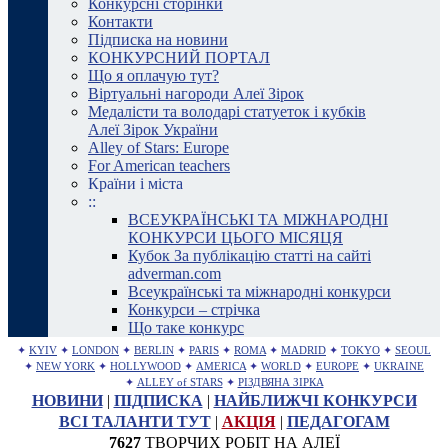
Конкурсні сторінки
Контакти
Підписка на новини
КОНКУРСНИЙ ПОРТАЛ
Що я оплачую тут?
Віртуальні нагороди Алеї Зірок
Медалісти та володарі статуеток і кубків
Алеї Зірок України
Alley of Stars: Europe
For American teachers
Країни і міста
::
ВСЕУКРАЇНСЬКІ ТА МІЖНАРОДНІ
КОНКУРСИ ЦЬОГО МІСЯЦЯ
Кубок За публікацію статті на сайті
adverman.com
Всеукраїнські та міжнародні конкурси
Конкурси – стрічка
Що таке конкурс
✦
KYIV
✦
LONDON
✦
BERLIN
✦
PARIS
✦
ROMA
✦
MADRID
✦
TOKYO
✦
SEOUL
✦
NEW YORK
✦
HOLLYWOOD
✦
AMERICA
✦
WORLD
✦
EUROPE
✦
UKRAINE
✦
ALLEY of STARS
✦
РІЗДВЯНА ЗІРКА
НОВИНИ
|
ПІДПИСКА
|
НАЙБЛИЖЧІ КОНКУРСИ
ВСІ ТАЛАНТИ ТУТ
|
АКЦІЯ
|
ПЕДАГОГАМ
7627
ТВОРЧИХ РОБІТ НА АЛЕЇ