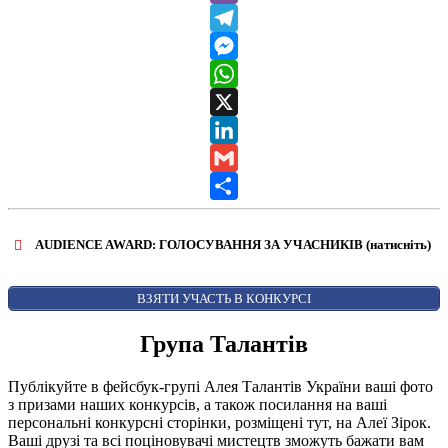
Viber
Telegram
Messenger
WhatsApp
X
LinkedIn
Gmail
Share
AUDIENCE AWARD: ГОЛОСУВАННЯ ЗА УЧАСНИКІВ (натисніть)
ВІДКРИТИ ФОРМУ ДЛЯ ГОЛОСУВАННЯ
AUDIENCE AWARD
ВЗЯТИ УЧАСТЬ В КОНКУРСІ
Група Талантів
Публікуйте в фейсбук-групі Алея Талантів України ваші фото
з призами наших конкурсів, а також посилання на ваші
персональні конкурсні сторінки, розміщені тут, на Алеї Зірок.
Ваші друзі та всі поціновувачі мистецтв зможуть бажати вам