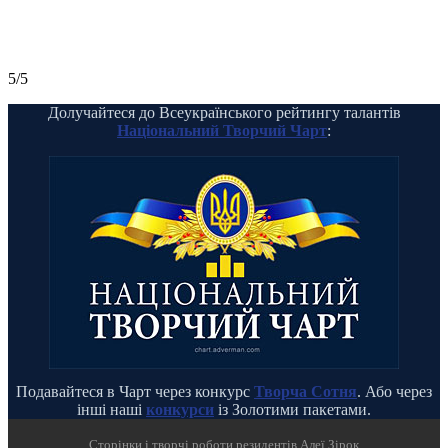
5/5
Долучайтеся до Всеукраїнського рейтингу талантів
Національний Творчий Чарт
:
Подавайтеся в Чарт через конкурс
Творча Сотня
. Або через
інші наші
конкурси
із Золотими пакетами.
Cторінки і творчі роботи резидентів Алеї Зірок