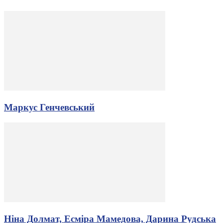
Маркус Генчевський
Ніна Долмат, Есміра Мамедова, Дарина Рудська