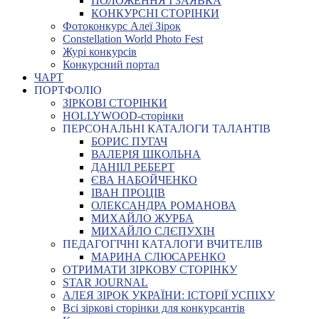
ПОЛОЖЕННЯ І ЗАЯВКА
КОНКУРСНІ СТОРІНКИ
Фотоконкурс Алеї Зірок
Constellation World Photo Fest
Журі конкурсів
Конкурсний портал
ЧАРТ
ПОРТФОЛІО
ЗІРКОВІ СТОРІНКИ
HOLLYWOOD-сторінки
ПЕРСОНАЛЬНІ КАТАЛОГИ ТАЛАНТІВ
БОРИС ПУГАЧ
ВАЛЕРІЯ ШКОЛЬНА
ДАНІІЛ РЕБЕРТ
ЄВА НАБОЙЧЕНКО
ІВАН ПРОЦІВ
ОЛЕКСАНДРА РОМАНОВА
МИХАЙЛО ЖУРБА
МИХАЙЛО СЛЄПУХІН
ПЕДАГОГІЧНІ КАТАЛОГИ ВЧИТЕЛІВ
МАРИНА СЛЮСАРЕНКО
ОТРИМАТИ ЗІРКОВУ СТОРІНКУ
STAR JOURNAL
АЛЕЯ ЗІРОК УКРАЇНИ: ІСТОРІЇ УСПІХУ
Всі зіркові сторінки для конкурсантів