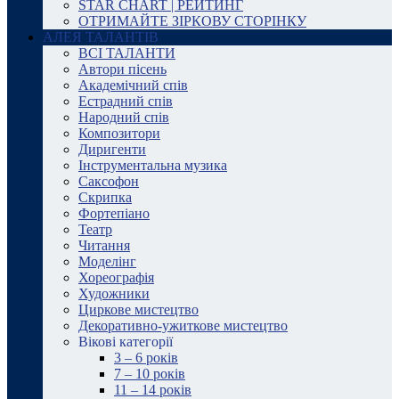
STAR CHART | РЕЙТИНГ
ОТРИМАЙТЕ ЗІРКОВУ СТОРІНКУ
АЛЕЯ ТАЛАНТІВ
ВСІ ТАЛАНТИ
Автори пісень
Академічний спів
Естрадний спів
Народний спів
Композитори
Диригенти
Інструментальна музика
Саксофон
Скрипка
Фортепіано
Театр
Читання
Моделінг
Хореографія
Художники
Циркове мистецтво
Декоративно-ужиткове мистецтво
Вікові категорії
3 – 6 років
7 – 10 років
11 – 14 років