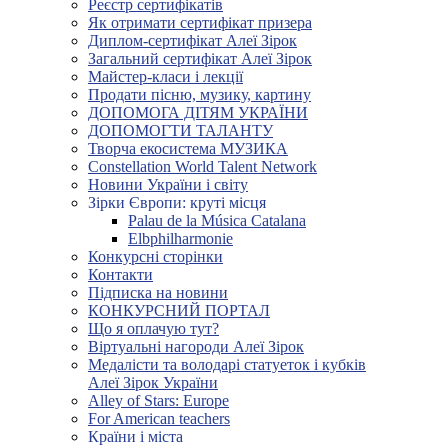
Реєстр сертифікатів
Як отримати сертифікат призера
Диплом-сертифікат Алеї Зірок
Загальний сертифікат Алеї Зірок
Майстер-класи і лекції
Продати пісню, музику, картину
ДОПОМОГА ДІТЯМ УКРАЇНИ
ДОПОМОГТИ ТАЛАНТУ
Творча екосистема МУЗИКА
Constellation World Talent Network
Новини України і світу
Зірки Європи: круті місця
Palau de la Música Catalana
Elbphilharmonie
Конкурсні сторінки
Контакти
Підписка на новини
КОНКУРСНИЙ ПОРТАЛ
Що я оплачую тут?
Віртуальні нагороди Алеї Зірок
Медалісти та володарі статуеток і кубків
Алеї Зірок України
Alley of Stars: Europe
For American teachers
Країни і міста