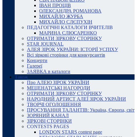
ІВАН ПРОЦІВ
ОЛЕКСАНДРА РОМАНОВА
МИХАЙЛО ЖУРБА
МИХАЙЛО СЛЄПУХІН
ПЕДАГОГІЧНІ КАТАЛОГИ ВЧИТЕЛІВ
МАРИНА СЛЮСАРЕНКО
ОТРИМАТИ ЗІРКОВУ СТОРІНКУ
STAR JOURNAL
АЛЕЯ ЗІРОК УКРАЇНИ: ІСТОРІЇ УСПІХУ
Всі зіркові сторінки для конкурсантів
Концерти
Галереї
ЗАЯВКА в каталоги
Також
Про АЛЕЮ ЗІРОК УКРАЇНИ
МЕЦЕНАТСЬКІ НАГОРОДИ
ОТРИМАТИ ЗІРКОВУ СТОРІНКУ
НАРОДНИЙ АРТИСТ АЛЕЇ ЗІРОК УКРАЇНИ
ТВОРЧІ ОГОЛОШЕННЯ
ПРОСУВАННЯ ТАЛАНТІВ: Україна, Європа, світ
ЗОРЯНИЙ КАНАЛ
ЗІРКОВІ СТОРІНКИ
CONTESTS PAGES
LONDON STARS contest page