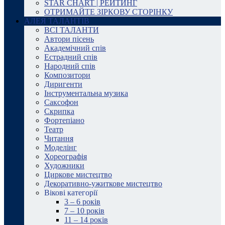
STAR CHART | РЕЙТИНГ
ОТРИМАЙТЕ ЗІРКОВУ СТОРІНКУ
АЛЕЯ ТАЛАНТІВ
ВСІ ТАЛАНТИ
Автори пісень
Академічний спів
Естрадний спів
Народний спів
Композитори
Диригенти
Інструментальна музика
Саксофон
Скрипка
Фортепіано
Театр
Читання
Моделінг
Хореографія
Художники
Циркове мистецтво
Декоративно-ужиткове мистецтво
Вікові категорії
3 – 6 років
7 – 10 років
11 – 14 років