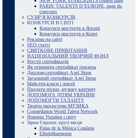
NEW YORK STARLIGHTS contest page
PARIS: TALENTS D’EUROPE, page du
concours
СУЗІР’Я КОНКУРСІВ
КОНКУРСИ В СВІТІ
Конкурси мистецтв в Японії
Конкурси мистецтв в Кореї
Реклама на сайті
SEO статті
СВЯТКОВЕ ПРИВІТАННЯ
НАЦІОНАЛЬНИЙ ТВОРЧИЙ ФОНД
Реєстр сертифікатів
Як отримати сертифікат призера
Диплом-сертифікат Алеї Зірок
Загальний сертифікат Алеї Зірок
Майстер-класи і лекції
Продати пісню, музику, картину
ДОПОМОГА ДІТЯМ УКРАЇНИ
ДОПОМОГТИ ТАЛАНТУ
Творча екосистема МУЗИКА
Constellation World Talent Network
Новини України і світу
Зірки Європи: круті місця
Palau de la Música Catalana
Elbphilharmonie