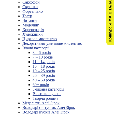
Конкурс Я МАЮ ТАЛАНТ!
Саксофон
Скрипка
Фортепіано
Театр
Читання
Моделінг
Хореографія
Художники
Циркове мистецтво
Декоративно-ужиткове мистецтво
Вікові категорії
3 – 6 років
7 – 10 років
11 – 14 років
15 – 18 років
19 – 25 років
26 – 39 років
40 – 59 років
60+ років
Змішана категорія
Вчитель + учень
Творча родина
Медалісти Алеї Зірок
Володарі статуеток Алеї Зірок
Володарі кубків Алеї Зірок