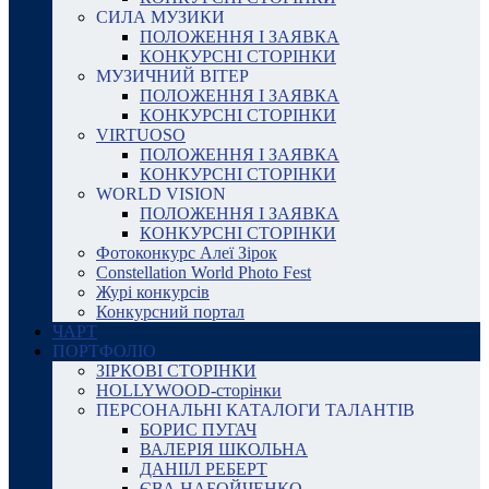
СИЛА МУЗИКИ
ПОЛОЖЕННЯ І ЗАЯВКА
КОНКУРСНІ СТОРІНКИ
МУЗИЧНИЙ ВІТЕР
ПОЛОЖЕННЯ І ЗАЯВКА
КОНКУРСНІ СТОРІНКИ
VIRTUOSO
ПОЛОЖЕННЯ І ЗАЯВКА
КОНКУРСНІ СТОРІНКИ
WORLD VISION
ПОЛОЖЕННЯ І ЗАЯВКА
КОНКУРСНІ СТОРІНКИ
Фотоконкурс Алеї Зірок
Constellation World Photo Fest
Журі конкурсів
Конкурсний портал
ЧАРТ
ПОРТФОЛІО
ЗІРКОВІ СТОРІНКИ
HOLLYWOOD-сторінки
ПЕРСОНАЛЬНІ КАТАЛОГИ ТАЛАНТІВ
БОРИС ПУГАЧ
ВАЛЕРІЯ ШКОЛЬНА
ДАНІІЛ РЕБЕРТ
ЄВА НАБОЙЧЕНКО