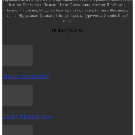
Іспанія, Португалія, Польща, Чехія, Словаччина, Австрія, Швейцарія,
Болгарія, Румунія, Молдова, Бельгія, Литва, Латвія, Естонія, Фінляндія,
Данія, Нідерланди, Ірландія, Швеція, Ізраїль, Туреччина, Японія, Китай
тощо.
HOLLYWOOD
Makar Dudukalov
Vitaliy Slastianykov