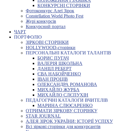
ПОЛОЖЕННЯ І ЗАЯВКА
КОНКУРСНІ СТОРІНКИ
Фотоконкурс Алеї Зірок
Constellation World Photo Fest
Журі конкурсів
Конкурсний портал
ЧАРТ
ПОРТФОЛІО
ЗІРКОВІ СТОРІНКИ
HOLLYWOOD-сторінки
ПЕРСОНАЛЬНІ КАТАЛОГИ ТАЛАНТІВ
БОРИС ПУГАЧ
ВАЛЕРІЯ ШКОЛЬНА
ДАНІІЛ РЕБЕРТ
ЄВА НАБОЙЧЕНКО
ІВАН ПРОЦІВ
ОЛЕКСАНДРА РОМАНОВА
МИХАЙЛО ЖУРБА
МИХАЙЛО СЛЄПУХІН
ПЕДАГОГІЧНІ КАТАЛОГИ ВЧИТЕЛІВ
МАРИНА СЛЮСАРЕНКО
ОТРИМАТИ ЗІРКОВУ СТОРІНКУ
STAR JOURNAL
АЛЕЯ ЗІРОК УКРАЇНИ: ІСТОРІЇ УСПІХУ
Всі зіркові сторінки для конкурсантів