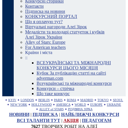
Конкурсні сторінки
Контакти
Підписка на новини
КОНКУРСНИЙ ПОРТАЛ
Що я оплачую тут?
Віртуальні нагороди Алеї Зірок
Медалісти та володарі статуеток і кубків
Алеї Зірок України
Alley of Stars: Europe
For American teachers
Країни і міста
::
ВСЕУКРАЇНСЬКІ ТА МІЖНАРОДНІ
КОНКУРСИ ЦЬОГО МІСЯЦЯ
Кубок За публікацію статті на сайті
adverman.com
Всеукраїнські та міжнародні конкурси
Конкурси – стрічка
Що таке конкурс
✦
KYIV
✦
LONDON
✦
BERLIN
✦
PARIS
✦
ROMA
✦
MADRID
✦
TOKYO
✦
SEOUL
✦
NEW YORK
✦
HOLLYWOOD
✦
AMERICA
✦
WORLD
✦
EUROPE
✦
UKRAINE
✦
ALLEY of STARS
✦
РІЗДВЯНА ЗІРКА
НОВИНИ
|
ПІДПИСКА
|
НАЙБЛИЖЧІ КОНКУРСИ
ВСІ ТАЛАНТИ ТУТ
|
АКЦІЯ
|
ПЕДАГОГАМ
7627
ТВОРЧИХ РОБІТ НА АЛЕЇ