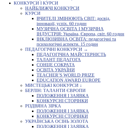
КОНКУРСИ І КУРСИ
НАЙБЛИЖЧІ КОНКУРСИ
КУРСИ
ВЧИТЕЛІ ЗМІНЮЮТЬ СВІТ: досвід,
інновації, успіх. 60 годин
МУЗИЧНА ОСВІТА І МУЗИЧНА
ІНДУСТРІЯ: Україна, Європа, світ. 60 годин
ІНКЛЮЗИВНА ОСВІТА: педагогічні та
психологічні аспекти. 15 годин
ПЕДАГОГІЧНІ КОНКУРСИ →
ПЕДАГОГІЧНА МАЙСТЕРНІСТЬ
ТАЛАНТ ПЕДАГОГА
СОНЦЕ СОКРАТА
ОСВІТА УКРАЇНИ
TEACHER’S WORLD PRIZE
EDUCATION AWARD EUROPE
МИСТЕЦЬКІ КОНКУРСИ ↓
БЕРЛІН: ТАЛАНТИ ЄВРОПИ
ПОЛОЖЕННЯ І ЗАЯВКА
КОНКУРСНІ СТОРІНКИ
РІЗДВЯНА ЗІРКА
ПОЛОЖЕННЯ І ЗАЯВКА
КОНКУРСНІ СТОРІНКИ
УКРАЇНСЬКА ОСІНЬ ЗОЛОТА
ПОЛОЖЕННЯ І ЗАЯВКА