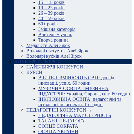
15 – 18 років
19 – 25 років
26 – 39 років
40 – 59 років
60+ років
Змішана категорія
Вчитель + учень
Творча родина
Медалісти Алеї Зірок
Володарі статуеток Алеї Зірок
Володарі кубків Алеї Зірок
КОНКУРСИ І КУРСИ
НАЙБЛИЖЧІ КОНКУРСИ
КУРСИ
ВЧИТЕЛІ ЗМІНЮЮТЬ СВІТ: досвід,
інновації, успіх. 60 годин
МУЗИЧНА ОСВІТА І МУЗИЧНА
ІНДУСТРІЯ: Україна, Європа, світ. 60 годин
ІНКЛЮЗИВНА ОСВІТА: педагогічні та
психологічні аспекти. 15 годин
ПЕДАГОГІЧНІ КОНКУРСИ →
ПЕДАГОГІЧНА МАЙСТЕРНІСТЬ
ТАЛАНТ ПЕДАГОГА
СОНЦЕ СОКРАТА
ОСВІТА УКРАЇНИ