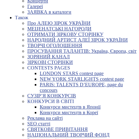
Концерти
Галереї
ЗАЯВКА в каталоги
Також
Про АЛЕЮ ЗІРОК УКРАЇНИ
МЕЦЕНАТСЬКІ НАГОРОДИ
ОТРИМАТИ ЗІРКОВУ СТОРІНКУ
НАРОДНИЙ АРТИСТ АЛЕЇ ЗІРОК УКРАЇНИ
ТВОРЧІ ОГОЛОШЕННЯ
ПРОСУВАННЯ ТАЛАНТІВ: Україна, Європа, світ
ЗОРЯНИЙ КАНАЛ
ЗІРКОВІ СТОРІНКИ
CONTESTS PAGES
LONDON STARS contest page
NEW YORK STARLIGHTS contest page
PARIS: TALENTS D’EUROPE, page du
concours
СУЗІР’Я КОНКУРСІВ
КОНКУРСИ В СВІТІ
Конкурси мистецтв в Японії
Конкурси мистецтв в Кореї
Реклама на сайті
SEO статті
СВЯТКОВЕ ПРИВІТАННЯ
НАЦІОНАЛЬНИЙ ТВОРЧИЙ ФОНД