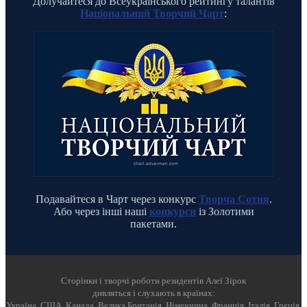
Долучайтеся до Всеукраїнського рейтингу талантів
Національний Творчий Чарт
:
Подавайтеся в Чарт через конкурс
Творча Сотня
.
Або через інші наші
конкурси
із Золотими
пакетами.
Cторінки і творчі роботи резидентів Алеї Зірок
дивляться і слухають в країнах:
Україна, США, Канада, Велика Британія, Німеччина, Франція, Італія, Греція,