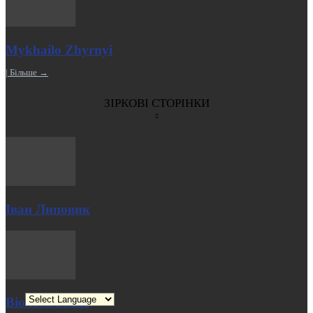
Mykhailo Zhyrnyi
| Більше →
ЗІРКОВІ СТОРІНКИ
Іван Липовик
Віолета Заєць