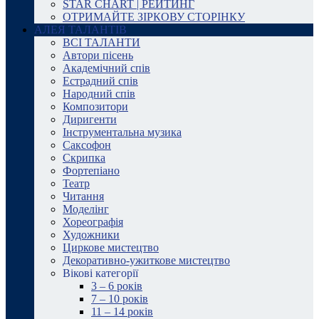
STAR CHART | РЕЙТИНГ
ОТРИМАЙТЕ ЗІРКОВУ СТОРІНКУ
АЛЕЯ ТАЛАНТІВ
ВСІ ТАЛАНТИ
Автори пісень
Академічний спів
Естрадний спів
Народний спів
Композитори
Диригенти
Інструментальна музика
Саксофон
Скрипка
Фортепіано
Театр
Читання
Моделінг
Хореографія
Художники
Циркове мистецтво
Декоративно-ужиткове мистецтво
Вікові категорії
3 – 6 років
7 – 10 років
11 – 14 років