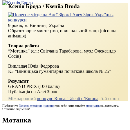
Ксенія Брода / Kseniia Broda
9 років, м. Вінниця, Україна
Образотворче мистецтво, оригінальний жанр (пісочна
анімація)
Творча робота
“Мотанка” (сл.: Світлана Тарабарова, муз.: Олександр
Сосін)
Викладач Юлія Федорова
КЗ “Вінницька гуманітарна початкова школа № 25”
Результат
GRAND PRIX (100 балів)
Публікація на Алеї Зірок
Міжнародний
конкурс Roma: Talenti d’Europa
. 5‑й сезон
Публікуйте
Зіркові сторінки
,
новини
про себе, запрошуйте
меценатів
на допомогу.
Ставайте відомими!
Мотанка