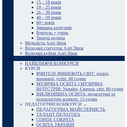
15 – 18 років
19 – 25 років
26 – 39 років
40 – 59 років
60+ років
Змішана категорія
Вчитель + учень
Творча родина
Медалісти Алеї Зірок
Володарі статуеток Алеї Зірок
Володарі кубків Алеї Зірок
КОНКУРСИ І КУРСИ
НАЙБЛИЖЧІ КОНКУРСИ
КУРСИ
ВЧИТЕЛІ ЗМІНЮЮТЬ СВІТ: досвід,
інновації, успіх. 60 годин
МУЗИЧНА ОСВІТА І МУЗИЧНА
ІНДУСТРІЯ: Україна, Європа, світ. 60 годин
ІНКЛЮЗИВНА ОСВІТА: педагогічні та
психологічні аспекти. 15 годин
ПЕДАГОГІЧНІ КОНКУРСИ →
ПЕДАГОГІЧНА МАЙСТЕРНІСТЬ
ТАЛАНТ ПЕДАГОГА
СОНЦЕ СОКРАТА
ОСВІТА УКРАЇНИ