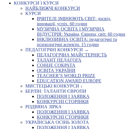
КОНКУРСИ І КУРСИ
НАЙБЛИЖЧІ КОНКУРСИ
КУРСИ
ВЧИТЕЛІ ЗМІНЮЮТЬ СВІТ: досвід,
інновації, успіх. 60 годин
МУЗИЧНА ОСВІТА І МУЗИЧНА
ІНДУСТРІЯ: Україна, Європа, світ. 60 годин
ІНКЛЮЗИВНА ОСВІТА: педагогічні та
психологічні аспекти. 15 годин
ПЕДАГОГІЧНІ КОНКУРСИ →
ПЕДАГОГІЧНА МАЙСТЕРНІСТЬ
ТАЛАНТ ПЕДАГОГА
СОНЦЕ СОКРАТА
ОСВІТА УКРАЇНИ
TEACHER’S WORLD PRIZE
EDUCATION AWARD EUROPE
МИСТЕЦЬКІ КОНКУРСИ ↓
БЕРЛІН: ТАЛАНТИ ЄВРОПИ
ПОЛОЖЕННЯ І ЗАЯВКА
КОНКУРСНІ СТОРІНКИ
РІЗДВЯНА ЗІРКА
ПОЛОЖЕННЯ І ЗАЯВКА
КОНКУРСНІ СТОРІНКИ
УКРАЇНСЬКА ОСІНЬ ЗОЛОТА
ПОЛОЖЕННЯ І ЗАЯВКА