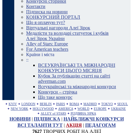
Конкурсні сторінки
Контакти
Підписка на новини
КОНКУРСНИЙ ПОРТАЛ
Що я оплачую тут?
Віртуальні нагороди Алеї Зірок
Медалісти та володарі статуеток і кубків
Алеї Зірок України
Alley of Stars: Europe
For American teachers
Країни і міста
::
ВСЕУКРАЇНСЬКІ ТА МІЖНАРОДНІ
КОНКУРСИ ЦЬОГО МІСЯЦЯ
Кубок За публікацію статті на сайті
adverman.com
Всеукраїнські та міжнародні конкурси
Конкурси – стрічка
Що таке конкурс
✦
KYIV
✦
LONDON
✦
BERLIN
✦
PARIS
✦
ROMA
✦
MADRID
✦
TOKYO
✦
SEOUL
✦
NEW YORK
✦
HOLLYWOOD
✦
AMERICA
✦
WORLD
✦
EUROPE
✦
UKRAINE
✦
ALLEY of STARS
✦
РІЗДВЯНА ЗІРКА
НОВИНИ
|
ПІДПИСКА
|
НАЙБЛИЖЧІ КОНКУРСИ
ВСІ ТАЛАНТИ ТУТ
|
АКЦІЯ
|
ПЕДАГОГАМ
7627
ТВОРЧИХ РОБІТ НА АЛЕЇ