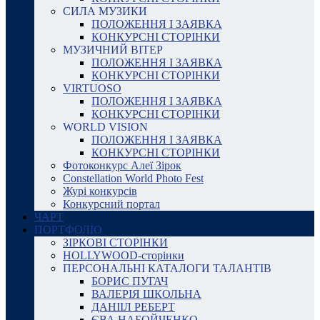
СИЛА МУЗИКИ
ПОЛОЖЕННЯ І ЗАЯВКА
КОНКУРСНІ СТОРІНКИ
МУЗИЧНИЙ ВІТЕР
ПОЛОЖЕННЯ І ЗАЯВКА
КОНКУРСНІ СТОРІНКИ
VIRTUOSO
ПОЛОЖЕННЯ І ЗАЯВКА
КОНКУРСНІ СТОРІНКИ
WORLD VISION
ПОЛОЖЕННЯ І ЗАЯВКА
КОНКУРСНІ СТОРІНКИ
Фотоконкурс Алеї Зірок
Constellation World Photo Fest
Журі конкурсів
Конкурсний портал
ЧАРТ
ПОРТФОЛІО
ЗІРКОВІ СТОРІНКИ
HOLLYWOOD-сторінки
ПЕРСОНАЛЬНІ КАТАЛОГИ ТАЛАНТІВ
БОРИС ПУГАЧ
ВАЛЕРІЯ ШКОЛЬНА
ДАНІІЛ РЕБЕРТ
ЄВА НАБОЙЧЕНКО