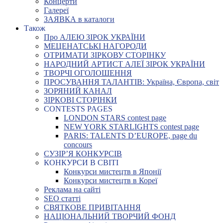
Концерти
Галереї
ЗАЯВКА в каталоги
Також
Про АЛЕЮ ЗІРОК УКРАЇНИ
МЕЦЕНАТСЬКІ НАГОРОДИ
ОТРИМАТИ ЗІРКОВУ СТОРІНКУ
НАРОДНИЙ АРТИСТ АЛЕЇ ЗІРОК УКРАЇНИ
ТВОРЧІ ОГОЛОШЕННЯ
ПРОСУВАННЯ ТАЛАНТІВ: Україна, Європа, світ
ЗОРЯНИЙ КАНАЛ
ЗІРКОВІ СТОРІНКИ
CONTESTS PAGES
LONDON STARS contest page
NEW YORK STARLIGHTS contest page
PARIS: TALENTS D’EUROPE, page du
concours
СУЗІР’Я КОНКУРСІВ
КОНКУРСИ В СВІТІ
Конкурси мистецтв в Японії
Конкурси мистецтв в Кореї
Реклама на сайті
SEO статті
СВЯТКОВЕ ПРИВІТАННЯ
НАЦІОНАЛЬНИЙ ТВОРЧИЙ ФОНД