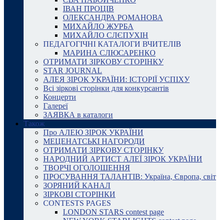
ІВАН ПРОЦІВ
ОЛЕКСАНДРА РОМАНОВА
МИХАЙЛО ЖУРБА
МИХАЙЛО СЛЄПУХІН
ПЕДАГОГІЧНІ КАТАЛОГИ ВЧИТЕЛІВ
МАРИНА СЛЮСАРЕНКО
ОТРИМАТИ ЗІРКОВУ СТОРІНКУ
STAR JOURNAL
АЛЕЯ ЗІРОК УКРАЇНИ: ІСТОРІЇ УСПІХУ
Всі зіркові сторінки для конкурсантів
Концерти
Галереї
ЗАЯВКА в каталоги
Також
Про АЛЕЮ ЗІРОК УКРАЇНИ
МЕЦЕНАТСЬКІ НАГОРОДИ
ОТРИМАТИ ЗІРКОВУ СТОРІНКУ
НАРОДНИЙ АРТИСТ АЛЕЇ ЗІРОК УКРАЇНИ
ТВОРЧІ ОГОЛОШЕННЯ
ПРОСУВАННЯ ТАЛАНТІВ: Україна, Європа, світ
ЗОРЯНИЙ КАНАЛ
ЗІРКОВІ СТОРІНКИ
CONTESTS PAGES
LONDON STARS contest page