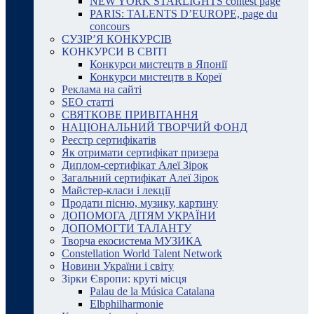
NEW YORK STARLIGHTS contest page
PARIS: TALENTS D’EUROPE, page du
concours
СУЗІР’Я КОНКУРСІВ
КОНКУРСИ В СВІТІ
Конкурси мистецтв в Японії
Конкурси мистецтв в Кореї
Реклама на сайті
SEO статті
СВЯТКОВЕ ПРИВІТАННЯ
НАЦІОНАЛЬНИЙ ТВОРЧИЙ ФОНД
Реєстр сертифікатів
Як отримати сертифікат призера
Диплом-сертифікат Алеї Зірок
Загальний сертифікат Алеї Зірок
Майстер-класи і лекції
Продати пісню, музику, картину
ДОПОМОГА ДІТЯМ УКРАЇНИ
ДОПОМОГТИ ТАЛАНТУ
Творча екосистема МУЗИКА
Constellation World Talent Network
Новини України і світу
Зірки Європи: круті місця
Palau de la Música Catalana
Elbphilharmonie