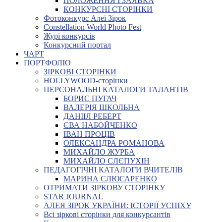
ПОЛОЖЕННЯ І ЗАЯВКА
КОНКУРСНІ СТОРІНКИ
Фотоконкурс Алеї Зірок
Constellation World Photo Fest
Журі конкурсів
Конкурсний портал
ЧАРТ
ПОРТФОЛІО
ЗІРКОВІ СТОРІНКИ
HOLLYWOOD-сторінки
ПЕРСОНАЛЬНІ КАТАЛОГИ ТАЛАНТІВ
БОРИС ПУГАЧ
ВАЛЕРІЯ ШКОЛЬНА
ДАНІІЛ РЕБЕРТ
ЄВА НАБОЙЧЕНКО
ІВАН ПРОЦІВ
ОЛЕКСАНДРА РОМАНОВА
МИХАЙЛО ЖУРБА
МИХАЙЛО СЛЄПУХІН
ПЕДАГОГІЧНІ КАТАЛОГИ ВЧИТЕЛІВ
МАРИНА СЛЮСАРЕНКО
ОТРИМАТИ ЗІРКОВУ СТОРІНКУ
STAR JOURNAL
АЛЕЯ ЗІРОК УКРАЇНИ: ІСТОРІЇ УСПІХУ
Всі зіркові сторінки для конкурсантів