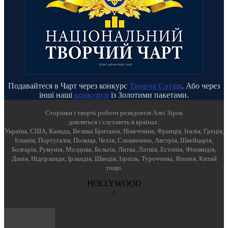
Подавайтеся в Чарт через конкурс
Творча Сотня
. Або через
інші наші
конкурси
із Золотими пакетами.
Cторінки і творчі роботи резидентів Алеї Зірок
дивляться і слухають в країнах:
Україна, США, Канада, Велика Британія, Німеччина, Франція, Італія, Греція,
Іспанія, Португалія, Польща, Чехія, Словаччина, Австрія, Швейцарія,
Болгарія, Румунія, Молдова, Бельгія, Литва, Латвія, Естонія, Фінляндія,
Данія, Нідерланди, Ірландія, Швеція, Ізраїль, Туреччина, Японія, Китай
тощо.
HOLLYWOOD