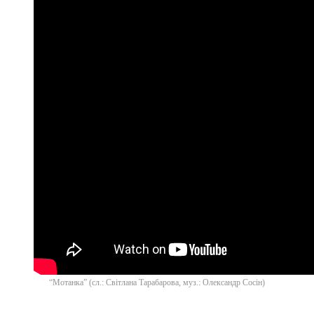
“Мотанка” (сл.: Світлана Тарабарова, муз.: Олександр Сосін)