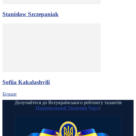
Stanisław Szczepaniak
Sofiia Kakalashvili
Більше
Долучайтеся до Всеукраїнського рейтингу талантів
Національний Творчий Чарт
: