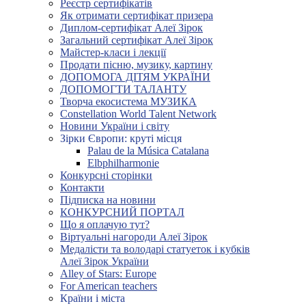
Реєстр сертифікатів
Як отримати сертифікат призера
Диплом-сертифікат Алеї Зірок
Загальний сертифікат Алеї Зірок
Майстер-класи і лекції
Продати пісню, музику, картину
ДОПОМОГА ДІТЯМ УКРАЇНИ
ДОПОМОГТИ ТАЛАНТУ
Творча екосистема МУЗИКА
Constellation World Talent Network
Новини України і світу
Зірки Європи: круті місця
Palau de la Música Catalana
Elbphilharmonie
Конкурсні сторінки
Контакти
Підписка на новини
КОНКУРСНИЙ ПОРТАЛ
Що я оплачую тут?
Віртуальні нагороди Алеї Зірок
Медалісти та володарі статуеток і кубків
Алеї Зірок України
Alley of Stars: Europe
For American teachers
Країни і міста