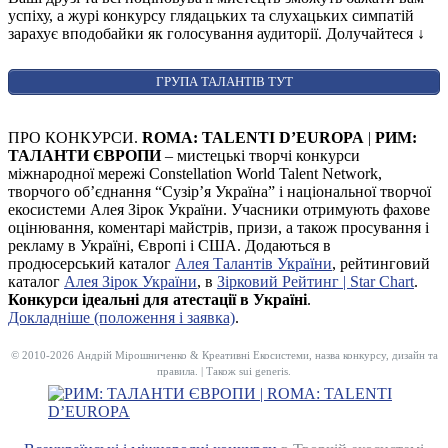
успіху, а журі конкурсу глядацьких та слухацьких симпатій
зарахує вподобайки як голосування аудиторії. Долучайтеся
↓
ГРУПА ТАЛАНТІВ ТУТ
ПРО КОНКУРСИ.
ROMA: TALENTI D’EUROPA
|
РИМ:
ТАЛАНТИ ЄВРОПИ
– мистецькі творчі конкурси
міжнародної мережі Constellation World Talent Network,
творчого об’єднання “Сузір’я Україна” і національної творчої
екосистеми Алея Зірок України. Учасники отримують фахове
оцінювання, коментарі майстрів, призи, а також просування і
рекламу в Україні, Європі і США. Додаються в
продюсерський каталог
Алея Талантів України
, рейтинговий
каталог
Алея Зірок України
, в
Зірковий Рейтинг | Star Chart
.
Конкурси ідеальні для атестації в Україні
.
Докладніше (положення і заявка)
.
© 2010-2026 Андрій Мірошниченко & Креативні Екосистеми, назва конкурсу, дизайн та
правила. | Також sui generis.