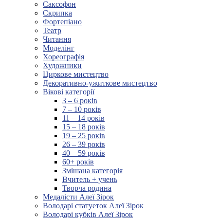
Саксофон
Скрипка
Фортепіано
Театр
Читання
Моделінг
Хореографія
Художники
Циркове мистецтво
Декоративно-ужиткове мистецтво
Вікові категорії
3 – 6 років
7 – 10 років
11 – 14 років
15 – 18 років
19 – 25 років
26 – 39 років
40 – 59 років
60+ років
Змішана категорія
Вчитель + учень
Творча родина
Медалісти Алеї Зірок
Володарі статуеток Алеї Зірок
Володарі кубків Алеї Зірок