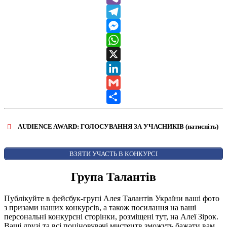
Viber
Telegram
Messenger
WhatsApp
X
LinkedIn
Gmail
Share
AUDIENCE AWARD: ГОЛОСУВАННЯ ЗА УЧАСНИКІВ (натисніть)
ВІДКРИТИ ФОРМУ ДЛЯ ГОЛОСУВАННЯ
AUDIENCE AWARD
ВЗЯТИ УЧАСТЬ В КОНКУРСІ
Група Талантів
Публікуйте в фейсбук-групі Алея Талантів України ваші фото
з призами наших конкурсів, а також посилання на ваші
персональні конкурсні сторінки, розміщені тут, на Алеї Зірок.
Ваші друзі та всі поціновувачі мистецтв зможуть бажати вам