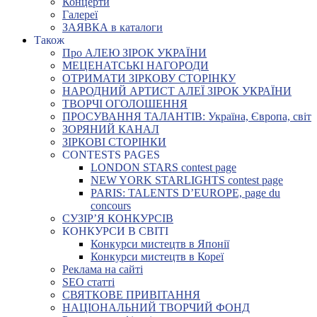
Концерти
Галереї
ЗАЯВКА в каталоги
Також
Про АЛЕЮ ЗІРОК УКРАЇНИ
МЕЦЕНАТСЬКІ НАГОРОДИ
ОТРИМАТИ ЗІРКОВУ СТОРІНКУ
НАРОДНИЙ АРТИСТ АЛЕЇ ЗІРОК УКРАЇНИ
ТВОРЧІ ОГОЛОШЕННЯ
ПРОСУВАННЯ ТАЛАНТІВ: Україна, Європа, світ
ЗОРЯНИЙ КАНАЛ
ЗІРКОВІ СТОРІНКИ
CONTESTS PAGES
LONDON STARS contest page
NEW YORK STARLIGHTS contest page
PARIS: TALENTS D’EUROPE, page du
concours
СУЗІР’Я КОНКУРСІВ
КОНКУРСИ В СВІТІ
Конкурси мистецтв в Японії
Конкурси мистецтв в Кореї
Реклама на сайті
SEO статті
СВЯТКОВЕ ПРИВІТАННЯ
НАЦІОНАЛЬНИЙ ТВОРЧИЙ ФОНД