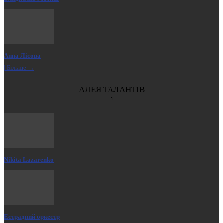
Анна Лісова
| Більше →
АЛЕЯ ТАЛАНТІВ
Nikita Lazarenko
Естрадний оркестр