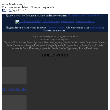
Arina Makhovska, 9.
Concorso Roma: Talenti d'Europa. Stagione 5.
1
2
3
...
22
Page 1 of 22
Долучайтеся до Всеукраїнського рейтингу талантів
Національний Творчий Чарт
:
Подавайтеся в Чарт через конкурс
Творча Сотня
. Або через інші наші
конкурси
із
Золотими пакетами.
Cторінки і творчі роботи резидентів Алеї Зірок
дивляться і слухають в країнах:
Україна, США, Канада, Велика Британія, Німеччина, Франція, Італія, Греція, Іспанія, Португалія, Польща,
Чехія, Словаччина, Австрія, Швейцарія, Болгарія, Румунія, Молдова, Бельгія, Литва, Латвія, Естонія,
Фінляндія, Данія, Нідерланди, Ірландія, Швеція, Ізраїль, Туреччина, Японія, Китай тощо.
HOLLYWOOD
Makar Dudukalov