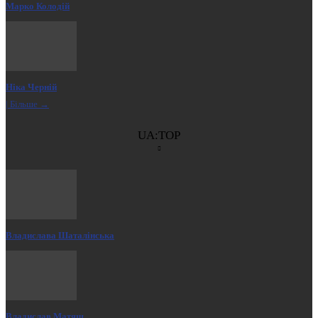
Марко Колодій
Ніка Черній
| Більше →
UA:TOP
Владислава Шаталінська
Владислав Матяш