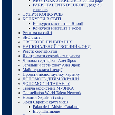
NEW YORK STARLIGHTS contest page
PARIS: TALENTS D’EUROPE, page du
concours
СУЗІР’Я КОНКУРСІВ
КОНКУРСИ В СВІТІ
Конкурси мистецтв в Японії
Конкурси мистецтв в Кореї
Реклама на сайті
SEO статті
СВЯТКОВЕ ПРИВІТАННЯ
НАЦІОНАЛЬНИЙ ТВОРЧИЙ ФОНД
Реєстр сертифікатів
Як отримати сертифікат призера
Диплом-сертифікат Алеї Зірок
Загальний сертифікат Алеї Зірок
Майстер-класи і лекції
Продати пісню, музику, картину
ДОПОМОГА ДІТЯМ УКРАЇНИ
ДОПОМОГТИ ТАЛАНТУ
Творча екосистема МУЗИКА
Constellation World Talent Network
Новини України і світу
Зірки Європи: круті місця
Palau de la Música Catalana
Elbphilharmonie