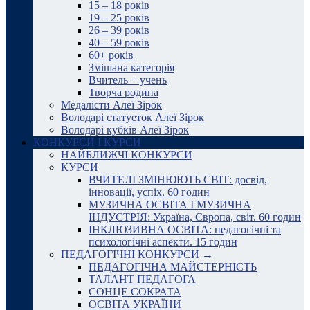
15 – 18 років
19 – 25 років
26 – 39 років
40 – 59 років
60+ років
Змішана категорія
Вчитель + учень
Творча родина
Медалісти Алеї Зірок
Володарі статуеток Алеї Зірок
Володарі кубків Алеї Зірок
КОНКУРСИ І КУРСИ
НАЙБЛИЖЧІ КОНКУРСИ
КУРСИ
ВЧИТЕЛІ ЗМІНЮЮТЬ СВІТ: досвід,
інновації, успіх. 60 годин
МУЗИЧНА ОСВІТА І МУЗИЧНА
ІНДУСТРІЯ: Україна, Європа, світ. 60 годин
ІНКЛЮЗИВНА ОСВІТА: педагогічні та
психологічні аспекти. 15 годин
ПЕДАГОГІЧНІ КОНКУРСИ →
ПЕДАГОГІЧНА МАЙСТЕРНІСТЬ
ТАЛАНТ ПЕДАГОГА
СОНЦЕ СОКРАТА
ОСВІТА УКРАЇНИ