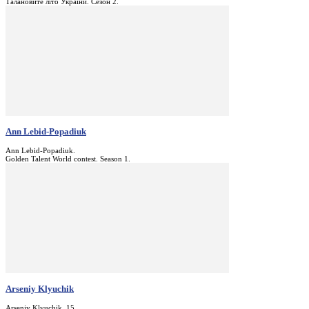
Талановите літо України. Сезон 2.
Ann Lebid-Popadiuk
Ann Lebid-Popadiuk.
Golden Talent World contest. Season 1.
Arseniy Klyuchik
Arseniy Klyuchik, 15.