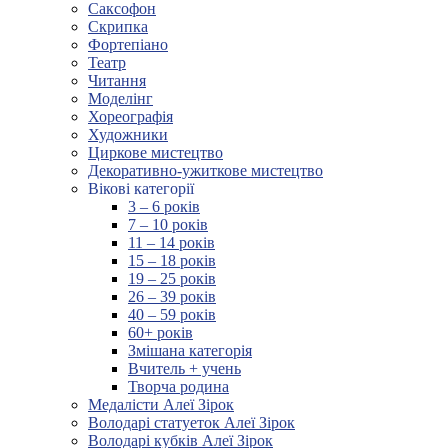
Саксофон
Скрипка
Фортепіано
Театр
Читання
Моделінг
Хореографія
Художники
Циркове мистецтво
Декоративно-ужиткове мистецтво
Вікові категорії
3 – 6 років
7 – 10 років
11 – 14 років
15 – 18 років
19 – 25 років
26 – 39 років
40 – 59 років
60+ років
Змішана категорія
Вчитель + учень
Творча родина
Медалісти Алеї Зірок
Володарі статуеток Алеї Зірок
Володарі кубків Алеї Зірок