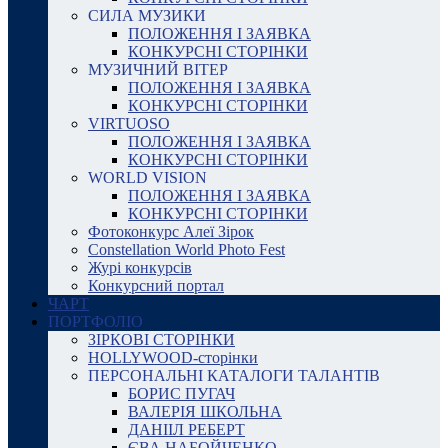
СИЛА МУЗИКИ
ПОЛОЖЕННЯ І ЗАЯВКА
КОНКУРСНІ СТОРІНКИ
МУЗИЧНИЙ ВІТЕР
ПОЛОЖЕННЯ І ЗАЯВКА
КОНКУРСНІ СТОРІНКИ
VIRTUOSO
ПОЛОЖЕННЯ І ЗАЯВКА
КОНКУРСНІ СТОРІНКИ
WORLD VISION
ПОЛОЖЕННЯ І ЗАЯВКА
КОНКУРСНІ СТОРІНКИ
Фотоконкурс Алеї Зірок
Constellation World Photo Fest
Журі конкурсів
Конкурсний портал
ЧАРТ
ПОРТФОЛІО
ЗІРКОВІ СТОРІНКИ
HOLLYWOOD-сторінки
ПЕРСОНАЛЬНІ КАТАЛОГИ ТАЛАНТІВ
БОРИС ПУГАЧ
ВАЛЕРІЯ ШКОЛЬНА
ДАНІІЛ РЕБЕРТ
ЄВА НАБОЙЧЕНКО