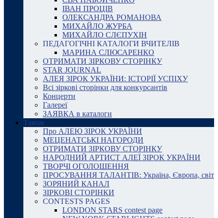
ІВАН ПРОЦІВ
ОЛЕКСАНДРА РОМАНОВА
МИХАЙЛО ЖУРБА
МИХАЙЛО СЛЄПУХІН
ПЕДАГОГІЧНІ КАТАЛОГИ ВЧИТЕЛІВ
МАРИНА СЛЮСАРЕНКО
ОТРИМАТИ ЗІРКОВУ СТОРІНКУ
STAR JOURNAL
АЛЕЯ ЗІРОК УКРАЇНИ: ІСТОРІЇ УСПІХУ
Всі зіркові сторінки для конкурсантів
Концерти
Галереї
ЗАЯВКА в каталоги
Також
Про АЛЕЮ ЗІРОК УКРАЇНИ
МЕЦЕНАТСЬКІ НАГОРОДИ
ОТРИМАТИ ЗІРКОВУ СТОРІНКУ
НАРОДНИЙ АРТИСТ АЛЕЇ ЗІРОК УКРАЇНИ
ТВОРЧІ ОГОЛОШЕННЯ
ПРОСУВАННЯ ТАЛАНТІВ: Україна, Європа, світ
ЗОРЯНИЙ КАНАЛ
ЗІРКОВІ СТОРІНКИ
CONTESTS PAGES
LONDON STARS contest page