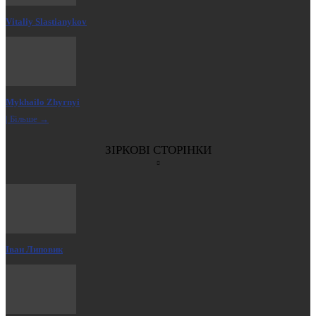
Vitaliy Slastianykov
Mykhailo Zhyrnyi
| Більше →
ЗІРКОВІ СТОРІНКИ
Іван Липовик