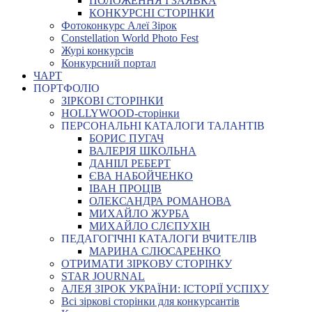
ПОЛОЖЕННЯ І ЗАЯВКА
КОНКУРСНІ СТОРІНКИ
Фотоконкурс Алеї Зірок
Constellation World Photo Fest
Журі конкурсів
Конкурсний портал
ЧАРТ
ПОРТФОЛІО
ЗІРКОВІ СТОРІНКИ
HOLLYWOOD-сторінки
ПЕРСОНАЛЬНІ КАТАЛОГИ ТАЛАНТІВ
БОРИС ПУГАЧ
ВАЛЕРІЯ ШКОЛЬНА
ДАНІІЛ РЕБЕРТ
ЄВА НАБОЙЧЕНКО
ІВАН ПРОЦІВ
ОЛЕКСАНДРА РОМАНОВА
МИХАЙЛО ЖУРБА
МИХАЙЛО СЛЄПУХІН
ПЕДАГОГІЧНІ КАТАЛОГИ ВЧИТЕЛІВ
МАРИНА СЛЮСАРЕНКО
ОТРИМАТИ ЗІРКОВУ СТОРІНКУ
STAR JOURNAL
АЛЕЯ ЗІРОК УКРАЇНИ: ІСТОРІЇ УСПІХУ
Всі зіркові сторінки для конкурсантів