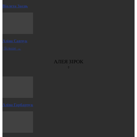
Віолета Заєць
Аліна Савчук
| Більше →
АЛЕЯ ЗІРОК
Аліна Гарбарчук