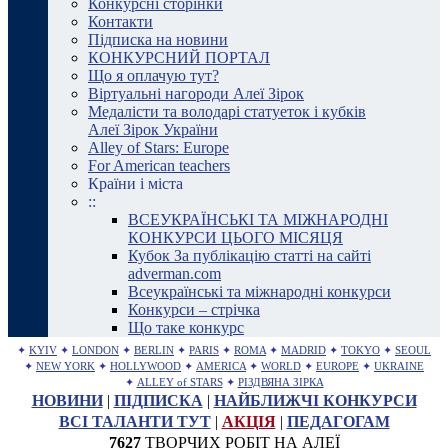
Конкурсні сторінки
Контакти
Підписка на новини
КОНКУРСНИЙ ПОРТАЛ
Що я оплачую тут?
Віртуальні нагороди Алеї Зірок
Медалісти та володарі статуеток і кубків
Алеї Зірок України
Alley of Stars: Europe
For American teachers
Країни і міста
::
ВСЕУКРАЇНСЬКІ ТА МІЖНАРОДНІ
КОНКУРСИ ЦЬОГО МІСЯЦЯ
Кубок За публікацію статті на сайті
adverman.com
Всеукраїнські та міжнародні конкурси
Конкурси – стрічка
Що таке конкурс
✦
KYIV
✦
LONDON
✦
BERLIN
✦
PARIS
✦
ROMA
✦
MADRID
✦
TOKYO
✦
SEOUL
✦
NEW YORK
✦
HOLLYWOOD
✦
AMERICA
✦
WORLD
✦
EUROPE
✦
UKRAINE
✦
ALLEY of STARS
✦
РІЗДВЯНА ЗІРКА
НОВИНИ
|
ПІДПИСКА
|
НАЙБЛИЖЧІ КОНКУРСИ
ВСІ ТАЛАНТИ ТУТ
|
АКЦІЯ
|
ПЕДАГОГАМ
7627
ТВОРЧИХ РОБІТ НА АЛЕЇ