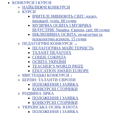
КОНКУРСИ І КУРСИ
НАЙБЛИЖЧІ КОНКУРСИ
КУРСИ
ВЧИТЕЛІ ЗМІНЮЮТЬ СВІТ: досвід,
інновації, успіх. 60 годин
МУЗИЧНА ОСВІТА І МУЗИЧНА
ІНДУСТРІЯ: Україна, Європа, світ. 60 годин
ІНКЛЮЗИВНА ОСВІТА: педагогічні та
психологічні аспекти. 15 годин
ПЕДАГОГІЧНІ КОНКУРСИ →
ПЕДАГОГІЧНА МАЙСТЕРНІСТЬ
ТАЛАНТ ПЕДАГОГА
СОНЦЕ СОКРАТА
ОСВІТА УКРАЇНИ
TEACHER’S WORLD PRIZE
EDUCATION AWARD EUROPE
МИСТЕЦЬКІ КОНКУРСИ ↓
БЕРЛІН: ТАЛАНТИ ЄВРОПИ
ПОЛОЖЕННЯ І ЗАЯВКА
КОНКУРСНІ СТОРІНКИ
РІЗДВЯНА ЗІРКА
ПОЛОЖЕННЯ І ЗАЯВКА
КОНКУРСНІ СТОРІНКИ
УКРАЇНСЬКА ОСІНЬ ЗОЛОТА
ПОЛОЖЕННЯ І ЗАЯВКА