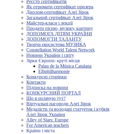
Реєстр сертифікатів
Як отримати сертифікат призера
Диплом-сертифікат Алеї Зірок
Загальний сертифікат Алеї Зірок
Майстер-класи і лекції
Продати пісню, музику, картину
ДОПОМОГА ДІТЯМ УКРАЇНИ
ДОПОМОГТИ ТАЛАНТУ
Творча екосистема МУЗИКА
Constellation World Talent Network
Новини України і світу
Зірки Європи: круті місця
Palau de la Música Catalana
Elbphilharmonie
Конкурсні сторінки
Контакти
Підписка на новини
КОНКУРСНИЙ ПОРТАЛ
Що я оплачую тут?
Віртуальні нагороди Алеї Зірок
Медалісти та володарі статуеток і кубків
Алеї Зірок України
Alley of Stars: Europe
For American teachers
Країни і міста