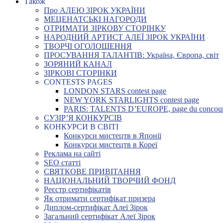
Також
Про АЛЕЮ ЗІРОК УКРАЇНИ
МЕЦЕНАТСЬКІ НАГОРОДИ
ОТРИМАТИ ЗІРКОВУ СТОРІНКУ
НАРОДНИЙ АРТИСТ АЛЕЇ ЗІРОК УКРАЇНИ
ТВОРЧІ ОГОЛОШЕННЯ
ПРОСУВАННЯ ТАЛАНТІВ: Україна, Європа, світ
ЗОРЯНИЙ КАНАЛ
ЗІРКОВІ СТОРІНКИ
CONTESTS PAGES
LONDON STARS contest page
NEW YORK STARLIGHTS contest page
PARIS: TALENTS D’EUROPE, page du concou
СУЗІР’Я КОНКУРСІВ
КОНКУРСИ В СВІТІ
Конкурси мистецтв в Японії
Конкурси мистецтв в Кореї
Реклама на сайті
SEO статті
СВЯТКОВЕ ПРИВІТАННЯ
НАЦІОНАЛЬНИЙ ТВОРЧИЙ ФОНД
Реєстр сертифікатів
Як отримати сертифікат призера
Диплом-сертифікат Алеї Зірок
Загальний сертифікат Алеї Зірок