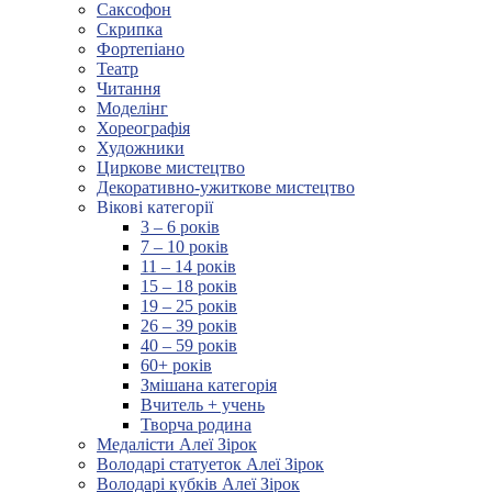
Саксофон
Скрипка
Фортепіано
Театр
Читання
Моделінг
Хореографія
Художники
Циркове мистецтво
Декоративно-ужиткове мистецтво
Вікові категорії
3 – 6 років
7 – 10 років
11 – 14 років
15 – 18 років
19 – 25 років
26 – 39 років
40 – 59 років
60+ років
Змішана категорія
Вчитель + учень
Творча родина
Медалісти Алеї Зірок
Володарі статуеток Алеї Зірок
Володарі кубків Алеї Зірок