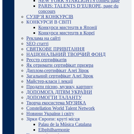
NEW YORK STARLIGHTS contest page
PARIS: TALENTS D’EUROPE, page du
concours
СУЗІР’Я КОНКУРСІВ
КОНКУРСИ В СВІТІ
Конкурси мистецтв в Японії
Конкурси мистецтв в Кореї
Реклама на сайті
SEO статті
СВЯТКОВЕ ПРИВІТАННЯ
НАЦІОНАЛЬНИЙ ТВОРЧИЙ ФОНД
Реєстр сертифікатів
Як отримати сертифікат призера
Диплом-сертифікат Алеї Зірок
Загальний сертифікат Алеї Зірок
Майстер-класи і лекції
Продати пісню, музику, картину
ДОПОМОГА ДІТЯМ УКРАЇНИ
ДОПОМОГТИ ТАЛАНТУ
Творча екосистема МУЗИКА
Constellation World Talent Network
Новини України і світу
Зірки Європи: круті місця
Palau de la Música Catalana
Elbphilharmonie