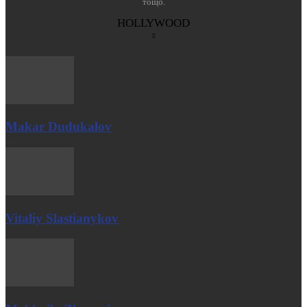
тощо.
HOLLYWOOD
Makar Dudukalov
Vitaliy Slastianykov