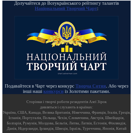
Долучайтеся до Всеукраїнського рейтингу талантів
Національний Творчий Чарт
:
Подавайтеся в Чарт через конкурс
Творча Сотня
. Або через
інші наші
конкурси
із Золотими пакетами.
Cторінки і творчі роботи резидентів Алеї Зірок
дивляться і слухають в країнах:
Україна, США, Канада, Велика Британія, Німеччина, Франція, Італія, Греція,
Іспанія, Португалія, Польща, Чехія, Словаччина, Австрія, Швейцарія,
Болгарія, Румунія, Молдова, Бельгія, Литва, Латвія, Естонія, Фінляндія,
Данія, Нідерланди, Ірландія, Швеція, Ізраїль, Туреччина, Японія, Китай