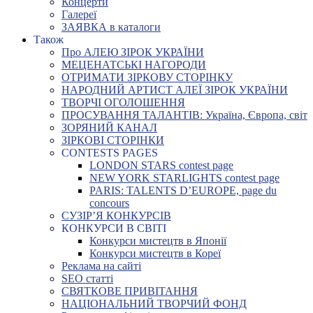
Концерти
Галереї
ЗАЯВКА в каталоги
Також
Про АЛЕЮ ЗІРОК УКРАЇНИ
МЕЦЕНАТСЬКІ НАГОРОДИ
ОТРИМАТИ ЗІРКОВУ СТОРІНКУ
НАРОДНИЙ АРТИСТ АЛЕЇ ЗІРОК УКРАЇНИ
ТВОРЧІ ОГОЛОШЕННЯ
ПРОСУВАННЯ ТАЛАНТІВ: Україна, Європа, світ
ЗОРЯНИЙ КАНАЛ
ЗІРКОВІ СТОРІНКИ
CONTESTS PAGES
LONDON STARS contest page
NEW YORK STARLIGHTS contest page
PARIS: TALENTS D’EUROPE, page du
concours
СУЗІР’Я КОНКУРСІВ
КОНКУРСИ В СВІТІ
Конкурси мистецтв в Японії
Конкурси мистецтв в Кореї
Реклама на сайті
SEO статті
СВЯТКОВЕ ПРИВІТАННЯ
НАЦІОНАЛЬНИЙ ТВОРЧИЙ ФОНД