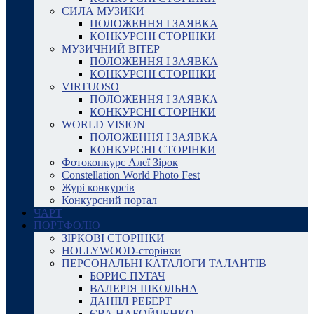
СИЛА МУЗИКИ
ПОЛОЖЕННЯ І ЗАЯВКА
КОНКУРСНІ СТОРІНКИ
МУЗИЧНИЙ ВІТЕР
ПОЛОЖЕННЯ І ЗАЯВКА
КОНКУРСНІ СТОРІНКИ
VIRTUOSO
ПОЛОЖЕННЯ І ЗАЯВКА
КОНКУРСНІ СТОРІНКИ
WORLD VISION
ПОЛОЖЕННЯ І ЗАЯВКА
КОНКУРСНІ СТОРІНКИ
Фотоконкурс Алеї Зірок
Constellation World Photo Fest
Журі конкурсів
Конкурсний портал
ЧАРТ
ПОРТФОЛІО
ЗІРКОВІ СТОРІНКИ
HOLLYWOOD-сторінки
ПЕРСОНАЛЬНІ КАТАЛОГИ ТАЛАНТІВ
БОРИС ПУГАЧ
ВАЛЕРІЯ ШКОЛЬНА
ДАНІІЛ РЕБЕРТ
ЄВА НАБОЙЧЕНКО