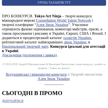
ГРУПА ТАЛАНТІВ ТУТ
ПРО КОНКУРСИ.
Tokyo Art Ninja
– творчі конкурси
міжнародної мережі
Constellation World Talent Network
і
творчої платформи “
Алея Зірок України
”. Учасники
отримують фахове оцінювання, коментарі майстрів, призи, а
також просування і рекламу в Україні, Європі, США і Японії. І
додаються в продюсерський каталог
талантів України
,
рейтинговий каталог найяскравіших
зірок України
, в
Національний творчий чарт
.
Конкурси ідеальні для атестації
в Україні
.
Докладніше (положення і заявка)
.
© 2010-2026 Андрій Мірошниченко & Креативні Екосистеми, назва конкурсу, дизайн та
правила. | Також sui generis.
Всеукраїнські і міжнародні конкурси
в Творчій екосистемі
Алея Зірок України
.
__________
СЬОГОДНІ В ПРОМО
ДОЛУЧАЙТЕСЯ