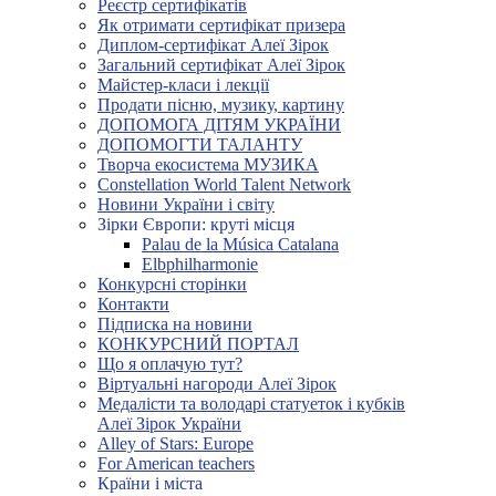
Реєстр сертифікатів
Як отримати сертифікат призера
Диплом-сертифікат Алеї Зірок
Загальний сертифікат Алеї Зірок
Майстер-класи і лекції
Продати пісню, музику, картину
ДОПОМОГА ДІТЯМ УКРАЇНИ
ДОПОМОГТИ ТАЛАНТУ
Творча екосистема МУЗИКА
Constellation World Talent Network
Новини України і світу
Зірки Європи: круті місця
Palau de la Música Catalana
Elbphilharmonie
Конкурсні сторінки
Контакти
Підписка на новини
КОНКУРСНИЙ ПОРТАЛ
Що я оплачую тут?
Віртуальні нагороди Алеї Зірок
Медалісти та володарі статуеток і кубків
Алеї Зірок України
Alley of Stars: Europe
For American teachers
Країни і міста