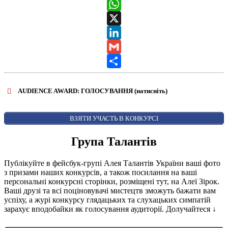
Messenger
WhatsApp
X
LinkedIn
Gmail
Share
AUDIENCE AWARD: ГОЛОСУВАННЯ (натисніть)
ВІДКРИТИ ФОРМУ ДЛЯ ГОЛОСУВАННЯ
AUDIENCE AWARD
ВЗЯТИ УЧАСТЬ В КОНКУРСІ
Група Талантів
Публікуйте в фейсбук-групі Алея Талантів України ваші фото
з призами наших конкурсів, а також посилання на ваші
персональні конкурсні сторінки, розміщені тут, на Алеї Зірок.
Ваші друзі та всі поціновувачі мистецтв зможуть бажати вам
успіху, а журі конкурсу глядацьких та слухацьких симпатій
зарахує вподобайки як голосування аудиторії. Долучайтеся
↓