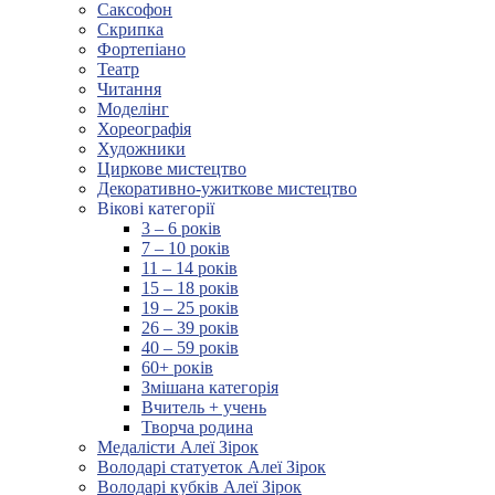
Саксофон
Скрипка
Фортепіано
Театр
Читання
Моделінг
Хореографія
Художники
Циркове мистецтво
Декоративно-ужиткове мистецтво
Вікові категорії
3 – 6 років
7 – 10 років
11 – 14 років
15 – 18 років
19 – 25 років
26 – 39 років
40 – 59 років
60+ років
Змішана категорія
Вчитель + учень
Творча родина
Медалісти Алеї Зірок
Володарі статуеток Алеї Зірок
Володарі кубків Алеї Зірок