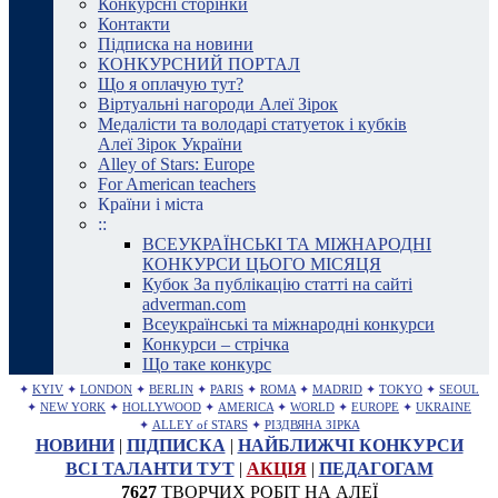
Конкурсні сторінки
Контакти
Підписка на новини
КОНКУРСНИЙ ПОРТАЛ
Що я оплачую тут?
Віртуальні нагороди Алеї Зірок
Медалісти та володарі статуеток і кубків
Алеї Зірок України
Alley of Stars: Europe
For American teachers
Країни і міста
::
ВСЕУКРАЇНСЬКІ ТА МІЖНАРОДНІ
КОНКУРСИ ЦЬОГО МІСЯЦЯ
Кубок За публікацію статті на сайті
adverman.com
Всеукраїнські та міжнародні конкурси
Конкурси – стрічка
Що таке конкурс
✦
KYIV
✦
LONDON
✦
BERLIN
✦
PARIS
✦
ROMA
✦
MADRID
✦
TOKYO
✦
SEOUL
✦
NEW YORK
✦
HOLLYWOOD
✦
AMERICA
✦
WORLD
✦
EUROPE
✦
UKRAINE
✦
ALLEY of STARS
✦
РІЗДВЯНА ЗІРКА
НОВИНИ
|
ПІДПИСКА
|
НАЙБЛИЖЧІ КОНКУРСИ
ВСІ ТАЛАНТИ ТУТ
|
АКЦІЯ
|
ПЕДАГОГАМ
7627
ТВОРЧИХ РОБІТ НА АЛЕЇ