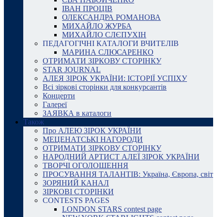
ІВАН ПРОЦІВ
ОЛЕКСАНДРА РОМАНОВА
МИХАЙЛО ЖУРБА
МИХАЙЛО СЛЄПУХІН
ПЕДАГОГІЧНІ КАТАЛОГИ ВЧИТЕЛІВ
МАРИНА СЛЮСАРЕНКО
ОТРИМАТИ ЗІРКОВУ СТОРІНКУ
STAR JOURNAL
АЛЕЯ ЗІРОК УКРАЇНИ: ІСТОРІЇ УСПІХУ
Всі зіркові сторінки для конкурсантів
Концерти
Галереї
ЗАЯВКА в каталоги
Також
Про АЛЕЮ ЗІРОК УКРАЇНИ
МЕЦЕНАТСЬКІ НАГОРОДИ
ОТРИМАТИ ЗІРКОВУ СТОРІНКУ
НАРОДНИЙ АРТИСТ АЛЕЇ ЗІРОК УКРАЇНИ
ТВОРЧІ ОГОЛОШЕННЯ
ПРОСУВАННЯ ТАЛАНТІВ: Україна, Європа, світ
ЗОРЯНИЙ КАНАЛ
ЗІРКОВІ СТОРІНКИ
CONTESTS PAGES
LONDON STARS contest page