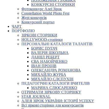
ПОЛОЖЕННЯ І ЗАЯВКА
КОНКУРСНІ СТОРІНКИ
Фотоконкурс Алеї Зірок
Constellation World Photo Fest
Журі конкурсів
Конкурсний портал
ЧАРТ
ПОРТФОЛІО
ЗІРКОВІ СТОРІНКИ
HOLLYWOOD-сторінки
ПЕРСОНАЛЬНІ КАТАЛОГИ ТАЛАНТІВ
БОРИС ПУГАЧ
ВАЛЕРІЯ ШКОЛЬНА
ДАНІІЛ РЕБЕРТ
ЄВА НАБОЙЧЕНКО
ІВАН ПРОЦІВ
ОЛЕКСАНДРА РОМАНОВА
МИХАЙЛО ЖУРБА
МИХАЙЛО СЛЄПУХІН
ПЕДАГОГІЧНІ КАТАЛОГИ ВЧИТЕЛІВ
МАРИНА СЛЮСАРЕНКО
ОТРИМАТИ ЗІРКОВУ СТОРІНКУ
STAR JOURNAL
АЛЕЯ ЗІРОК УКРАЇНИ: ІСТОРІЇ УСПІХУ
Всі зіркові сторінки для конкурсантів