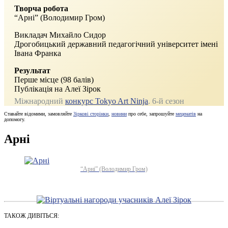
Творча робота
“Арні” (Володимир Гром)
Викладач Михайло Сидор
Дрогобицький державний педагогічний університет імені
Івана Франка
Результат
Перше місце (98 балів)
Публікація на Алеї Зірок
Міжнародний
конкурс Tokyo Art Ninja
. 6‑й сезон
Ставайте відомими, замовляйте
Зіркові сторінки
,
новини
про себе, запрошуйте
меценатів
на
допомогу.
Арні
“Арні” (Володимир Гром)
ТАКОЖ ДИВІТЬСЯ: