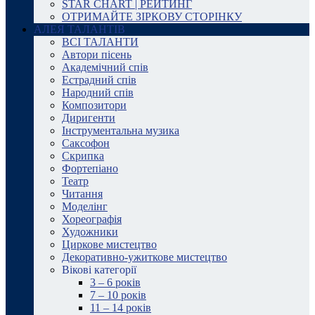
STAR CHART | РЕЙТИНГ
ОТРИМАЙТЕ ЗІРКОВУ СТОРІНКУ
АЛЕЯ ТАЛАНТІВ
ВСІ ТАЛАНТИ
Автори пісень
Академічний спів
Естрадний спів
Народний спів
Композитори
Диригенти
Інструментальна музика
Саксофон
Скрипка
Фортепіано
Театр
Читання
Моделінг
Хореографія
Художники
Циркове мистецтво
Декоративно-ужиткове мистецтво
Вікові категорії
3 – 6 років
7 – 10 років
11 – 14 років