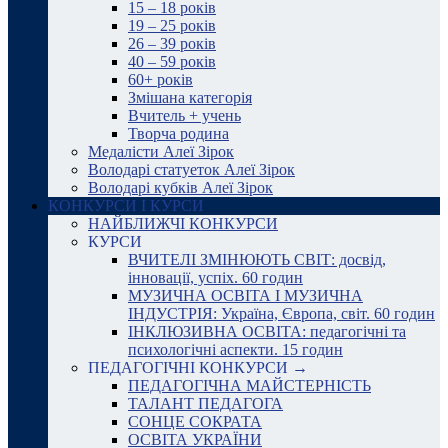
15 – 18 років
19 – 25 років
26 – 39 років
40 – 59 років
60+ років
Змішана категорія
Вчитель + учень
Творча родина
Медалісти Алеї Зірок
Володарі статуеток Алеї Зірок
Володарі кубків Алеї Зірок
КОНКУРСИ І КУРСИ
НАЙБЛИЖЧІ КОНКУРСИ
КУРСИ
ВЧИТЕЛІ ЗМІНЮЮТЬ СВІТ: досвід,
інновації, успіх. 60 годин
МУЗИЧНА ОСВІТА І МУЗИЧНА
ІНДУСТРІЯ: Україна, Європа, світ. 60 годин
ІНКЛЮЗИВНА ОСВІТА: педагогічні та
психологічні аспекти. 15 годин
ПЕДАГОГІЧНІ КОНКУРСИ →
ПЕДАГОГІЧНА МАЙСТЕРНІСТЬ
ТАЛАНТ ПЕДАГОГА
СОНЦЕ СОКРАТА
ОСВІТА УКРАЇНИ