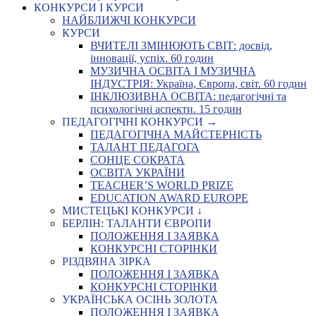
КОНКУРСИ І КУРСИ
НАЙБЛИЖЧІ КОНКУРСИ
КУРСИ
ВЧИТЕЛІ ЗМІНЮЮТЬ СВІТ: досвід,
інновації, успіх. 60 годин
МУЗИЧНА ОСВІТА І МУЗИЧНА
ІНДУСТРІЯ: Україна, Європа, світ. 60 годин
ІНКЛЮЗИВНА ОСВІТА: педагогічні та
психологічні аспекти. 15 годин
ПЕДАГОГІЧНІ КОНКУРСИ →
ПЕДАГОГІЧНА МАЙСТЕРНІСТЬ
ТАЛАНТ ПЕДАГОГА
СОНЦЕ СОКРАТА
ОСВІТА УКРАЇНИ
TEACHER’S WORLD PRIZE
EDUCATION AWARD EUROPE
МИСТЕЦЬКІ КОНКУРСИ ↓
БЕРЛІН: ТАЛАНТИ ЄВРОПИ
ПОЛОЖЕННЯ І ЗАЯВКА
КОНКУРСНІ СТОРІНКИ
РІЗДВЯНА ЗІРКА
ПОЛОЖЕННЯ І ЗАЯВКА
КОНКУРСНІ СТОРІНКИ
УКРАЇНСЬКА ОСІНЬ ЗОЛОТА
ПОЛОЖЕННЯ І ЗАЯВКА