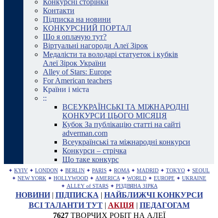
Конкурсні сторінки
Контакти
Підписка на новини
КОНКУРСНИЙ ПОРТАЛ
Що я оплачую тут?
Віртуальні нагороди Алеї Зірок
Медалісти та володарі статуеток і кубків
Алеї Зірок України
Alley of Stars: Europe
For American teachers
Країни і міста
::
ВСЕУКРАЇНСЬКІ ТА МІЖНАРОДНІ
КОНКУРСИ ЦЬОГО МІСЯЦЯ
Кубок За публікацію статті на сайті
adverman.com
Всеукраїнські та міжнародні конкурси
Конкурси – стрічка
Що таке конкурс
✦
KYIV
✦
LONDON
✦
BERLIN
✦
PARIS
✦
ROMA
✦
MADRID
✦
TOKYO
✦
SEOUL
✦
NEW YORK
✦
HOLLYWOOD
✦
AMERICA
✦
WORLD
✦
EUROPE
✦
UKRAINE
✦
ALLEY of STARS
✦
РІЗДВЯНА ЗІРКА
НОВИНИ
|
ПІДПИСКА
|
НАЙБЛИЖЧІ КОНКУРСИ
ВСІ ТАЛАНТИ ТУТ
|
АКЦІЯ
|
ПЕДАГОГАМ
7627
ТВОРЧИХ РОБІТ НА АЛЕЇ