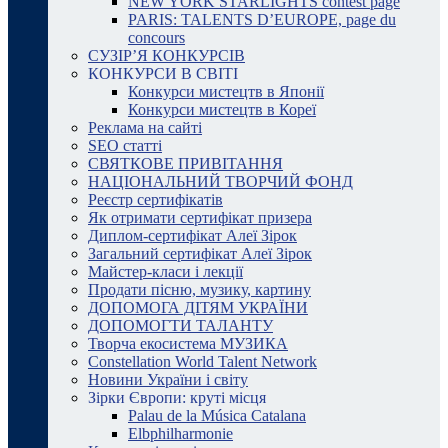
NEW YORK STARLIGHTS contest page
PARIS: TALENTS D’EUROPE, page du
concours
СУЗІР’Я КОНКУРСІВ
КОНКУРСИ В СВІТІ
Конкурси мистецтв в Японії
Конкурси мистецтв в Кореї
Реклама на сайті
SEO статті
СВЯТКОВЕ ПРИВІТАННЯ
НАЦІОНАЛЬНИЙ ТВОРЧИЙ ФОНД
Реєстр сертифікатів
Як отримати сертифікат призера
Диплом-сертифікат Алеї Зірок
Загальний сертифікат Алеї Зірок
Майстер-класи і лекції
Продати пісню, музику, картину
ДОПОМОГА ДІТЯМ УКРАЇНИ
ДОПОМОГТИ ТАЛАНТУ
Творча екосистема МУЗИКА
Constellation World Talent Network
Новини України і світу
Зірки Європи: круті місця
Palau de la Música Catalana
Elbphilharmonie