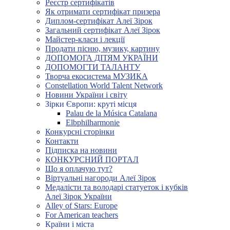
Реєстр сертифікатів
Як отримати сертифікат призера
Диплом-сертифікат Алеї Зірок
Загальний сертифікат Алеї Зірок
Майстер-класи і лекції
Продати пісню, музику, картину
ДОПОМОГА ДІТЯМ УКРАЇНИ
ДОПОМОГТИ ТАЛАНТУ
Творча екосистема МУЗИКА
Constellation World Talent Network
Новини України і світу
Зірки Європи: круті місця
Palau de la Música Catalana
Elbphilharmonie
Конкурсні сторінки
Контакти
Підписка на новини
КОНКУРСНИЙ ПОРТАЛ
Що я оплачую тут?
Віртуальні нагороди Алеї Зірок
Медалісти та володарі статуеток і кубків
Алеї Зірок України
Alley of Stars: Europe
For American teachers
Країни і міста