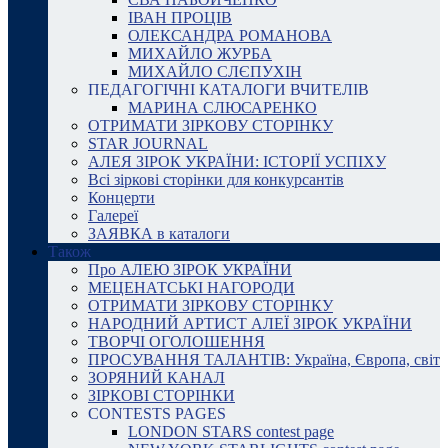
ІВАН ПРОЦІВ
ОЛЕКСАНДРА РОМАНОВА
МИХАЙЛО ЖУРБА
МИХАЙЛО СЛЄПУХІН
ПЕДАГОГІЧНІ КАТАЛОГИ ВЧИТЕЛІВ
МАРИНА СЛЮСАРЕНКО
ОТРИМАТИ ЗІРКОВУ СТОРІНКУ
STAR JOURNAL
АЛЕЯ ЗІРОК УКРАЇНИ: ІСТОРІЇ УСПІХУ
Всі зіркові сторінки для конкурсантів
Концерти
Галереї
ЗАЯВКА в каталоги
Також
Про АЛЕЮ ЗІРОК УКРАЇНИ
МЕЦЕНАТСЬКІ НАГОРОДИ
ОТРИМАТИ ЗІРКОВУ СТОРІНКУ
НАРОДНИЙ АРТИСТ АЛЕЇ ЗІРОК УКРАЇНИ
ТВОРЧІ ОГОЛОШЕННЯ
ПРОСУВАННЯ ТАЛАНТІВ: Україна, Європа, світ
ЗОРЯНИЙ КАНАЛ
ЗІРКОВІ СТОРІНКИ
CONTESTS PAGES
LONDON STARS contest page