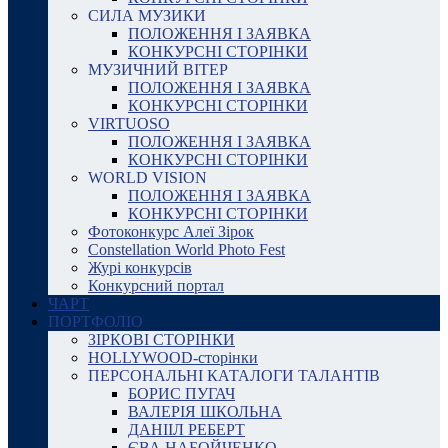
СИЛА МУЗИКИ
ПОЛОЖЕННЯ І ЗАЯВКА
КОНКУРСНІ СТОРІНКИ
МУЗИЧНИЙ ВІТЕР
ПОЛОЖЕННЯ І ЗАЯВКА
КОНКУРСНІ СТОРІНКИ
VIRTUOSO
ПОЛОЖЕННЯ І ЗАЯВКА
КОНКУРСНІ СТОРІНКИ
WORLD VISION
ПОЛОЖЕННЯ І ЗАЯВКА
КОНКУРСНІ СТОРІНКИ
Фотоконкурс Алеї Зірок
Constellation World Photo Fest
Журі конкурсів
Конкурсний портал
ЧАРТ
ПОРТФОЛІО
ЗІРКОВІ СТОРІНКИ
HOLLYWOOD-сторінки
ПЕРСОНАЛЬНІ КАТАЛОГИ ТАЛАНТІВ
БОРИС ПУГАЧ
ВАЛЕРІЯ ШКОЛЬНА
ДАНІІЛ РЕБЕРТ
ЄВА НАБОЙЧЕНКО