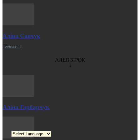
Аліна Савчук
| Більше →
АЛЕЯ ЗІРОК
Аліна Гарбарчук