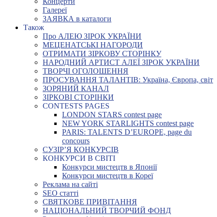
Концерти
Галереї
ЗАЯВКА в каталоги
Також
Про АЛЕЮ ЗІРОК УКРАЇНИ
МЕЦЕНАТСЬКІ НАГОРОДИ
ОТРИМАТИ ЗІРКОВУ СТОРІНКУ
НАРОДНИЙ АРТИСТ АЛЕЇ ЗІРОК УКРАЇНИ
ТВОРЧІ ОГОЛОШЕННЯ
ПРОСУВАННЯ ТАЛАНТІВ: Україна, Європа, світ
ЗОРЯНИЙ КАНАЛ
ЗІРКОВІ СТОРІНКИ
CONTESTS PAGES
LONDON STARS contest page
NEW YORK STARLIGHTS contest page
PARIS: TALENTS D’EUROPE, page du
concours
СУЗІР’Я КОНКУРСІВ
КОНКУРСИ В СВІТІ
Конкурси мистецтв в Японії
Конкурси мистецтв в Кореї
Реклама на сайті
SEO статті
СВЯТКОВЕ ПРИВІТАННЯ
НАЦІОНАЛЬНИЙ ТВОРЧИЙ ФОНД