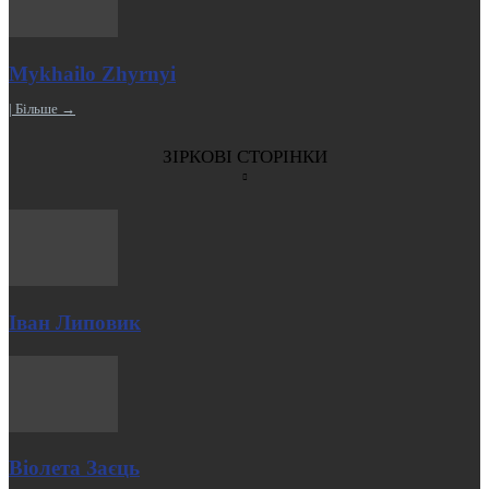
Mykhailo Zhyrnyi
| Більше →
ЗІРКОВІ СТОРІНКИ
Іван Липовик
Віолета Заєць