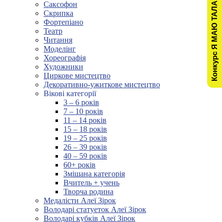
Конкурс Я МАЮ ТАЛАНТ!
Саксофон
Скрипка
Фортепіано
Театр
Читання
Моделінг
Хореографія
Художники
Циркове мистецтво
Декоративно-ужиткове мистецтво
Вікові категорії
3 – 6 років
7 – 10 років
11 – 14 років
15 – 18 років
19 – 25 років
26 – 39 років
40 – 59 років
60+ років
Змішана категорія
Вчитель + учень
Творча родина
Медалісти Алеї Зірок
Володарі статуеток Алеї Зірок
Володарі кубків Алеї Зірок