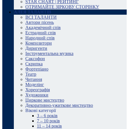
STAR CHART | РЕЙТИНГ
ОТРИМАЙТЕ ЗІРКОВУ СТОРІНКУ
АЛЕЯ ТАЛАНТІВ
ВСІ ТАЛАНТИ
Автори пісень
Академічний спів
Естрадний спів
Народний спів
Композитори
Диригенти
Інструментальна музика
Саксофон
Скрипка
Фортепіано
Театр
Читання
Моделінг
Хореографія
Художники
Циркове мистецтво
Декоративно-ужиткове мистецтво
Вікові категорії
3 – 6 років
7 – 10 років
11 – 14 років