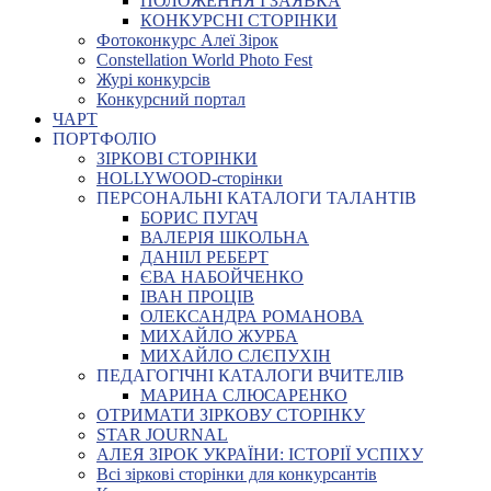
ПОЛОЖЕННЯ І ЗАЯВКА
КОНКУРСНІ СТОРІНКИ
Фотоконкурс Алеї Зірок
Constellation World Photo Fest
Журі конкурсів
Конкурсний портал
ЧАРТ
ПОРТФОЛІО
ЗІРКОВІ СТОРІНКИ
HOLLYWOOD-сторінки
ПЕРСОНАЛЬНІ КАТАЛОГИ ТАЛАНТІВ
БОРИС ПУГАЧ
ВАЛЕРІЯ ШКОЛЬНА
ДАНІІЛ РЕБЕРТ
ЄВА НАБОЙЧЕНКО
ІВАН ПРОЦІВ
ОЛЕКСАНДРА РОМАНОВА
МИХАЙЛО ЖУРБА
МИХАЙЛО СЛЄПУХІН
ПЕДАГОГІЧНІ КАТАЛОГИ ВЧИТЕЛІВ
МАРИНА СЛЮСАРЕНКО
ОТРИМАТИ ЗІРКОВУ СТОРІНКУ
STAR JOURNAL
АЛЕЯ ЗІРОК УКРАЇНИ: ІСТОРІЇ УСПІХУ
Всі зіркові сторінки для конкурсантів