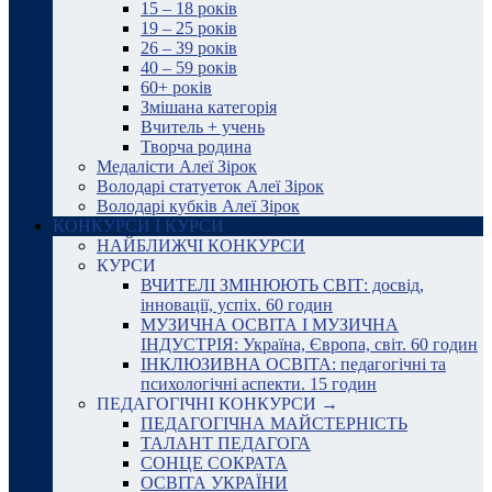
15 – 18 років
19 – 25 років
26 – 39 років
40 – 59 років
60+ років
Змішана категорія
Вчитель + учень
Творча родина
Медалісти Алеї Зірок
Володарі статуеток Алеї Зірок
Володарі кубків Алеї Зірок
КОНКУРСИ І КУРСИ
НАЙБЛИЖЧІ КОНКУРСИ
КУРСИ
ВЧИТЕЛІ ЗМІНЮЮТЬ СВІТ: досвід,
інновації, успіх. 60 годин
МУЗИЧНА ОСВІТА І МУЗИЧНА
ІНДУСТРІЯ: Україна, Європа, світ. 60 годин
ІНКЛЮЗИВНА ОСВІТА: педагогічні та
психологічні аспекти. 15 годин
ПЕДАГОГІЧНІ КОНКУРСИ →
ПЕДАГОГІЧНА МАЙСТЕРНІСТЬ
ТАЛАНТ ПЕДАГОГА
СОНЦЕ СОКРАТА
ОСВІТА УКРАЇНИ