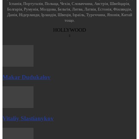
Іспанія, Португалія, Польща, Чехія, Словаччина, Австрія, Швейцарія,
Болгарія, Румунія, Молдова, Бельгія, Литва, Латвія, Естонія, Фінляндія,
Данія, Нідерланди, Ірландія, Швеція, Ізраїль, Туреччина, Японія, Китай
тощо.
HOLLYWOOD
Makar Dudukalov
Vitaliy Slastianykov