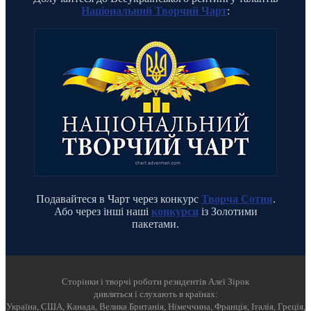
Національний Творчий Чарт
:
Подавайтеся в Чарт через конкурс
Творча Сотня
.
Або через інші наші
конкурси
із Золотими
пакетами.
Cторінки і творчі роботи резидентів Алеї Зірок
дивляться і слухають в країнах:
Україна, США, Канада, Велика Британія, Німеччина, Франція, Італія, Греція,