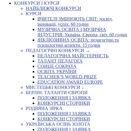
КОНКУРСИ І КУРСИ
НАЙБЛИЖЧІ КОНКУРСИ
КУРСИ
ВЧИТЕЛІ ЗМІНЮЮТЬ СВІТ: досвід,
інновації, успіх. 60 годин
МУЗИЧНА ОСВІТА І МУЗИЧНА
ІНДУСТРІЯ: Україна, Європа, світ. 60 годин
ІНКЛЮЗИВНА ОСВІТА: педагогічні та
психологічні аспекти. 15 годин
ПЕДАГОГІЧНІ КОНКУРСИ →
ПЕДАГОГІЧНА МАЙСТЕРНІСТЬ
ТАЛАНТ ПЕДАГОГА
СОНЦЕ СОКРАТА
ОСВІТА УКРАЇНИ
TEACHER’S WORLD PRIZE
EDUCATION AWARD EUROPE
МИСТЕЦЬКІ КОНКУРСИ ↓
БЕРЛІН: ТАЛАНТИ ЄВРОПИ
ПОЛОЖЕННЯ І ЗАЯВКА
КОНКУРСНІ СТОРІНКИ
РІЗДВЯНА ЗІРКА
ПОЛОЖЕННЯ І ЗАЯВКА
КОНКУРСНІ СТОРІНКИ
УКРАЇНСЬКА ОСІНЬ ЗОЛОТА
ПОЛОЖЕННЯ І ЗАЯВКА