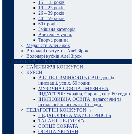
15 – 18 років
19 – 25 років
26 – 39 років
40 – 59 років
60+ років
Змішана категорія
Вчитель + учень
Творча родина
Медалісти Алеї Зірок
Володарі статуеток Алеї Зірок
Володарі кубків Алеї Зірок
КОНКУРСИ І КУРСИ
НАЙБЛИЖЧІ КОНКУРСИ
КУРСИ
ВЧИТЕЛІ ЗМІНЮЮТЬ СВІТ: досвід,
інновації, успіх. 60 годин
МУЗИЧНА ОСВІТА І МУЗИЧНА
ІНДУСТРІЯ: Україна, Європа, світ. 60 годин
ІНКЛЮЗИВНА ОСВІТА: педагогічні та
психологічні аспекти. 15 годин
ПЕДАГОГІЧНІ КОНКУРСИ →
ПЕДАГОГІЧНА МАЙСТЕРНІСТЬ
ТАЛАНТ ПЕДАГОГА
СОНЦЕ СОКРАТА
ОСВІТА УКРАЇНИ