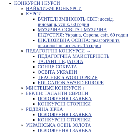
КОНКУРСИ І КУРСИ
НАЙБЛИЖЧІ КОНКУРСИ
КУРСИ
ВЧИТЕЛІ ЗМІНЮЮТЬ СВІТ: досвід,
інновації, успіх. 60 годин
МУЗИЧНА ОСВІТА І МУЗИЧНА
ІНДУСТРІЯ: Україна, Європа, світ. 60 годин
ІНКЛЮЗИВНА ОСВІТА: педагогічні та
психологічні аспекти. 15 годин
ПЕДАГОГІЧНІ КОНКУРСИ →
ПЕДАГОГІЧНА МАЙСТЕРНІСТЬ
ТАЛАНТ ПЕДАГОГА
СОНЦЕ СОКРАТА
ОСВІТА УКРАЇНИ
TEACHER’S WORLD PRIZE
EDUCATION AWARD EUROPE
МИСТЕЦЬКІ КОНКУРСИ ↓
БЕРЛІН: ТАЛАНТИ ЄВРОПИ
ПОЛОЖЕННЯ І ЗАЯВКА
КОНКУРСНІ СТОРІНКИ
РІЗДВЯНА ЗІРКА
ПОЛОЖЕННЯ І ЗАЯВКА
КОНКУРСНІ СТОРІНКИ
УКРАЇНСЬКА ОСІНЬ ЗОЛОТА
ПОЛОЖЕННЯ І ЗАЯВКА