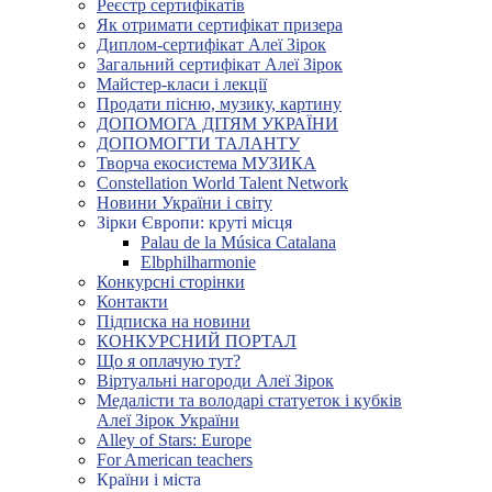
Реєстр сертифікатів
Як отримати сертифікат призера
Диплом-сертифікат Алеї Зірок
Загальний сертифікат Алеї Зірок
Майстер-класи і лекції
Продати пісню, музику, картину
ДОПОМОГА ДІТЯМ УКРАЇНИ
ДОПОМОГТИ ТАЛАНТУ
Творча екосистема МУЗИКА
Constellation World Talent Network
Новини України і світу
Зірки Європи: круті місця
Palau de la Música Catalana
Elbphilharmonie
Конкурсні сторінки
Контакти
Підписка на новини
КОНКУРСНИЙ ПОРТАЛ
Що я оплачую тут?
Віртуальні нагороди Алеї Зірок
Медалісти та володарі статуеток і кубків
Алеї Зірок України
Alley of Stars: Europe
For American teachers
Країни і міста