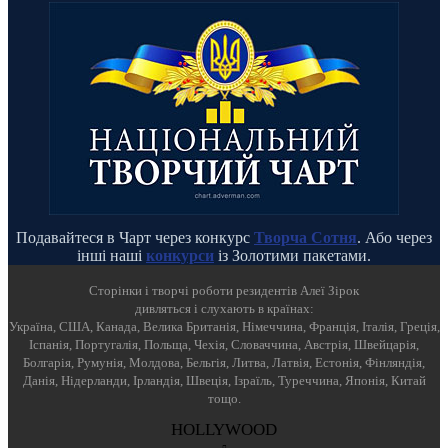
Подавайтеся в Чарт через конкурс
Творча Сотня
. Або через
інші наші
конкурси
із Золотими пакетами.
Cторінки і творчі роботи резидентів Алеї Зірок
дивляться і слухають в країнах:
Україна, США, Канада, Велика Британія, Німеччина, Франція, Італія, Греція,
Іспанія, Португалія, Польща, Чехія, Словаччина, Австрія, Швейцарія,
Болгарія, Румунія, Молдова, Бельгія, Литва, Латвія, Естонія, Фінляндія,
Данія, Нідерланди, Ірландія, Швеція, Ізраїль, Туреччина, Японія, Китай
тощо.
HOLLYWOOD