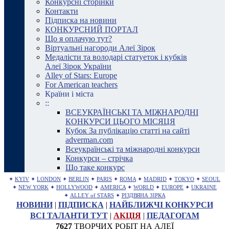
Конкурсні сторінки
Контакти
Підписка на новини
КОНКУРСНИЙ ПОРТАЛ
Що я оплачую тут?
Віртуальні нагороди Алеї Зірок
Медалісти та володарі статуеток і кубків
Алеї Зірок України
Alley of Stars: Europe
For American teachers
Країни і міста
::
ВСЕУКРАЇНСЬКІ ТА МІЖНАРОДНІ
КОНКУРСИ ЦЬОГО МІСЯЦЯ
Кубок За публікацію статті на сайті
adverman.com
Всеукраїнські та міжнародні конкурси
Конкурси – стрічка
Що таке конкурс
✦
KYIV
✦
LONDON
✦
BERLIN
✦
PARIS
✦
ROMA
✦
MADRID
✦
TOKYO
✦
SEOUL
✦
NEW YORK
✦
HOLLYWOOD
✦
AMERICA
✦
WORLD
✦
EUROPE
✦
UKRAINE
✦
ALLEY of STARS
✦
РІЗДВЯНА ЗІРКА
НОВИНИ
|
ПІДПИСКА
|
НАЙБЛИЖЧІ КОНКУРСИ
ВСІ ТАЛАНТИ ТУТ
|
АКЦІЯ
|
ПЕДАГОГАМ
7627
ТВОРЧИХ РОБІТ НА АЛЕЇ