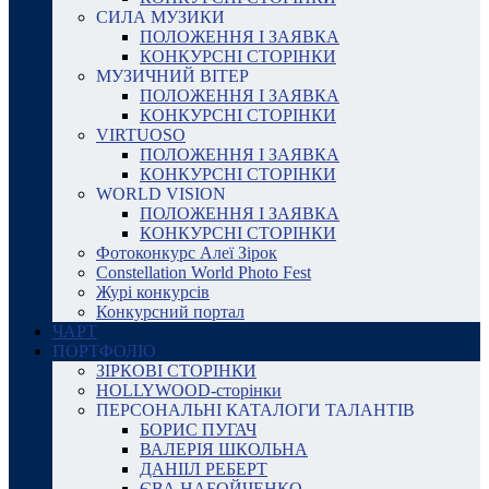
СИЛА МУЗИКИ
ПОЛОЖЕННЯ І ЗАЯВКА
КОНКУРСНІ СТОРІНКИ
МУЗИЧНИЙ ВІТЕР
ПОЛОЖЕННЯ І ЗАЯВКА
КОНКУРСНІ СТОРІНКИ
VIRTUOSO
ПОЛОЖЕННЯ І ЗАЯВКА
КОНКУРСНІ СТОРІНКИ
WORLD VISION
ПОЛОЖЕННЯ І ЗАЯВКА
КОНКУРСНІ СТОРІНКИ
Фотоконкурс Алеї Зірок
Constellation World Photo Fest
Журі конкурсів
Конкурсний портал
ЧАРТ
ПОРТФОЛІО
ЗІРКОВІ СТОРІНКИ
HOLLYWOOD-сторінки
ПЕРСОНАЛЬНІ КАТАЛОГИ ТАЛАНТІВ
БОРИС ПУГАЧ
ВАЛЕРІЯ ШКОЛЬНА
ДАНІІЛ РЕБЕРТ
ЄВА НАБОЙЧЕНКО