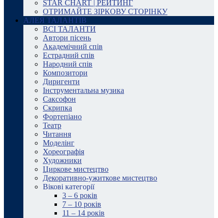
STAR CHART | РЕЙТИНГ
ОТРИМАЙТЕ ЗІРКОВУ СТОРІНКУ
АЛЕЯ ТАЛАНТІВ
ВСІ ТАЛАНТИ
Автори пісень
Академічний спів
Естрадний спів
Народний спів
Композитори
Диригенти
Інструментальна музика
Саксофон
Скрипка
Фортепіано
Театр
Читання
Моделінг
Хореографія
Художники
Циркове мистецтво
Декоративно-ужиткове мистецтво
Вікові категорії
3 – 6 років
7 – 10 років
11 – 14 років