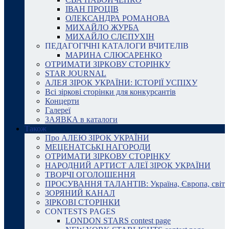
ІВАН ПРОЦІВ
ОЛЕКСАНДРА РОМАНОВА
МИХАЙЛО ЖУРБА
МИХАЙЛО СЛЄПУХІН
ПЕДАГОГІЧНІ КАТАЛОГИ ВЧИТЕЛІВ
МАРИНА СЛЮСАРЕНКО
ОТРИМАТИ ЗІРКОВУ СТОРІНКУ
STAR JOURNAL
АЛЕЯ ЗІРОК УКРАЇНИ: ІСТОРІЇ УСПІХУ
Всі зіркові сторінки для конкурсантів
Концерти
Галереї
ЗАЯВКА в каталоги
Також
Про АЛЕЮ ЗІРОК УКРАЇНИ
МЕЦЕНАТСЬКІ НАГОРОДИ
ОТРИМАТИ ЗІРКОВУ СТОРІНКУ
НАРОДНИЙ АРТИСТ АЛЕЇ ЗІРОК УКРАЇНИ
ТВОРЧІ ОГОЛОШЕННЯ
ПРОСУВАННЯ ТАЛАНТІВ: Україна, Європа, світ
ЗОРЯНИЙ КАНАЛ
ЗІРКОВІ СТОРІНКИ
CONTESTS PAGES
LONDON STARS contest page