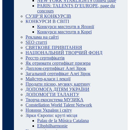
NEW YORK STARLIGHTS contest page
PARIS: TALENTS D’EUROPE, page du
concours
СУЗІР’Я КОНКУРСІВ
КОНКУРСИ В СВІТІ
Конкурси мистецтв в Японії
Конкурси мистецтв в Кореї
Реклама на сайті
SEO статті
СВЯТКОВЕ ПРИВІТАННЯ
НАЦІОНАЛЬНИЙ ТВОРЧИЙ ФОНД
Реєстр сертифікатів
Як отримати сертифікат призера
Диплом-сертифікат Алеї Зірок
Загальний сертифікат Алеї Зірок
Майстер-класи і лекції
Продати пісню, музику, картину
ДОПОМОГА ДІТЯМ УКРАЇНИ
ДОПОМОГТИ ТАЛАНТУ
Творча екосистема МУЗИКА
Constellation World Talent Network
Новини України і світу
Зірки Європи: круті місця
Palau de la Música Catalana
Elbphilharmonie