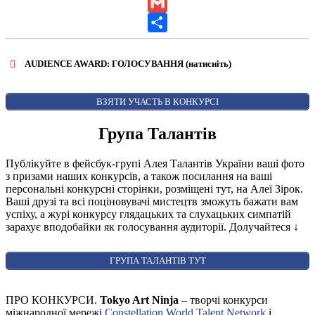
LinkedIn
Gmail
Share
AUDIENCE AWARD: ГОЛОСУВАННЯ (натисніть)
ВІДКРИТИ ФОРМУ ДЛЯ ГОЛОСУВАННЯ
AUDIENCE AWARD
ВЗЯТИ УЧАСТЬ В КОНКУРСІ
Група Талантів
Публікуйте в фейсбук-групі Алея Талантів України ваші фото
з призами наших конкурсів, а також посилання на ваші
персональні конкурсні сторінки, розміщені тут, на Алеї Зірок.
Ваші друзі та всі поціновувачі мистецтв зможуть бажати вам
успіху, а журі конкурсу глядацьких та слухацьких симпатій
зарахує вподобайки як голосування аудиторії. Долучайтеся
↓
ГРУПА ТАЛАНТІВ ТУТ
ПРО КОНКУРСИ.
Tokyo Art Ninja
– творчі конкурси
міжнародної мережі
Constellation World Talent Network
і