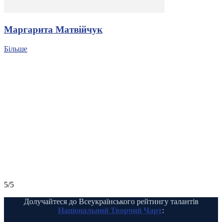
Маргарита Матвійчук
Більше
5/5
Долучайтеся до Всеукраїнського рейтингу талантів
Національний Творчий Чарт
: