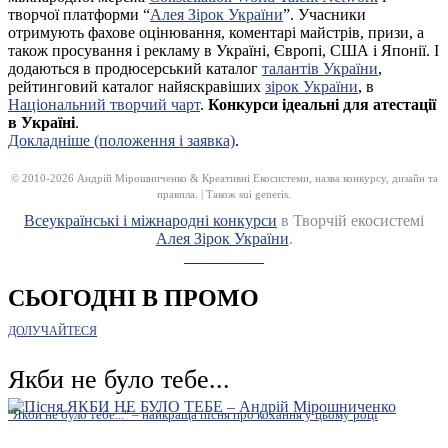
творчої платформи “
Алея Зірок України
”. Учасники
отримують фахове оцінювання, коментарі майстрів, призи, а
також просування і рекламу в Україні, Європі, США і Японії. І
додаються в продюсерський каталог
талантів України
,
рейтинговий каталог найяскравіших
зірок України
, в
Національний творчий чарт
.
Конкурси ідеальні для атестації
в Україні
.
Докладніше (положення і заявка)
.
© 2010-2026 Андрій Мірошниченко & Креативні Екосистеми, назва конкурсу, дизайн та
правила. | Також sui generis.
Всеукраїнські і міжнародні конкурси
в Творчій екосистемі
Алея Зірок України
.
__________
СЬОГОДНІ В ПРОМО
ДОЛУЧАЙТЕСЯ
Якби не було тебе...
"Якби не було тебе..." – найкраща пісня про кохання у цьому році