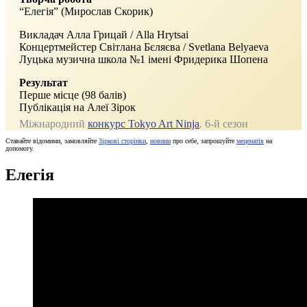
“Елегія” (Мирослав Скорик)
Викладач Алла Грицай / Alla Hrytsai
Концертмейстер Світлана Бєляєва / Svetlana Belyaeva
Луцька музична школа №1 імені Фридерика Шопена
Результат
Перше місце (98 балів)
Публікація на Алеї Зірок
Міжнародний
конкурс Tokyo Art Ninja
. 6‑й сезон
Ставайте відомими, замовляйте
Зіркові сторінки
,
новини
про себе, запрошуйте
меценатів
на
допомогу.
Елегія