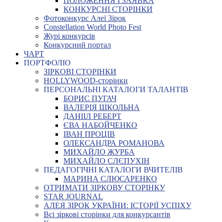
ПОЛОЖЕННЯ І ЗАЯВКА
КОНКУРСНІ СТОРІНКИ
Фотоконкурс Алеї Зірок
Constellation World Photo Fest
Журі конкурсів
Конкурсний портал
ЧАРТ
ПОРТФОЛІО
ЗІРКОВІ СТОРІНКИ
HOLLYWOOD-сторінки
ПЕРСОНАЛЬНІ КАТАЛОГИ ТАЛАНТІВ
БОРИС ПУГАЧ
ВАЛЕРІЯ ШКОЛЬНА
ДАНІІЛ РЕБЕРТ
ЄВА НАБОЙЧЕНКО
ІВАН ПРОЦІВ
ОЛЕКСАНДРА РОМАНОВА
МИХАЙЛО ЖУРБА
МИХАЙЛО СЛЄПУХІН
ПЕДАГОГІЧНІ КАТАЛОГИ ВЧИТЕЛІВ
МАРИНА СЛЮСАРЕНКО
ОТРИМАТИ ЗІРКОВУ СТОРІНКУ
STAR JOURNAL
АЛЕЯ ЗІРОК УКРАЇНИ: ІСТОРІЇ УСПІХУ
Всі зіркові сторінки для конкурсантів