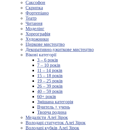
Саксофон
Скрипка
Фортепіано
Театр
Читання
Моделінг
Хореографія
Художники
Циркове мистецтво
Декоративно-ужиткове мистецтво
Вікові категорії
3 – 6 років
7 – 10 років
11 – 14 років
15 – 18 років
19 – 25 років
26 – 39 років
40 – 59 років
60+ років
Змішана категорія
Вчитель + учень
Творча родина
Медалісти Алеї Зірок
Володарі статуеток Алеї Зірок
Володарі кубків Алеї Зірок