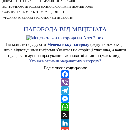
ДОКУМЕНТИ КОНКУРСІВ ОПТИМАЛЬНІ ДЛЯ АТЕСТАЦІЇ
ВСІ ТВОРЧІ РОБОТИ ДОДАЮТЬСЯ В НАЦІОНАЛЬНИЙ ТВОРЧИЙ ФОНД
ТАЛАНТИ ПРОСУВАЮТЬСЯ В УКРАЇНІ, ЄВРОПІ І В СВІТІ
УЧАСНИКИ ОТРИМУЮТЬ ДОПОМОГУ ВІД МЕЦЕНАТІВ
НАГОРОДА ВІД МЕЦЕНАТА
Ви можете подарувати
Меценатську нагороду
(одну чи декілька),
яка з відповідними цифрами з'явиться на сторінці учасника, а кошти
працюватимуть на просування талановитої людини (колективу).
Хто вже отримав меценатську нагороду?
Поділитися в соцмережах:
Facebook
Viber
Telegram
Messenger
WhatsApp
X