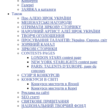
Концерти
Галереї
ЗАЯВКА в каталоги
Також
Про АЛЕЮ ЗІРОК УКРАЇНИ
МЕЦЕНАТСЬКІ НАГОРОДИ
ОТРИМАТИ ЗІРКОВУ СТОРІНКУ
НАРОДНИЙ АРТИСТ АЛЕЇ ЗІРОК УКРАЇНИ
ТВОРЧІ ОГОЛОШЕННЯ
ПРОСУВАННЯ ТАЛАНТІВ: Україна, Європа, світ
ЗОРЯНИЙ КАНАЛ
ЗІРКОВІ СТОРІНКИ
CONTESTS PAGES
LONDON STARS contest page
NEW YORK STARLIGHTS contest page
PARIS: TALENTS D’EUROPE, page du
concours
СУЗІР’Я КОНКУРСІВ
КОНКУРСИ В СВІТІ
Конкурси мистецтв в Японії
Конкурси мистецтв в Кореї
Реклама на сайті
SEO статті
СВЯТКОВЕ ПРИВІТАННЯ
НАЦІОНАЛЬНИЙ ТВОРЧИЙ ФОНД