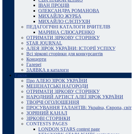
ІВАН ПРОЦІВ
ОЛЕКСАНДРА РОМАНОВА
МИХАЙЛО ЖУРБА
МИХАЙЛО СЛЄПУХІН
ПЕДАГОГІЧНІ КАТАЛОГИ ВЧИТЕЛІВ
МАРИНА СЛЮСАРЕНКО
ОТРИМАТИ ЗІРКОВУ СТОРІНКУ
STAR JOURNAL
АЛЕЯ ЗІРОК УКРАЇНИ: ІСТОРІЇ УСПІХУ
Всі зіркові сторінки для конкурсантів
Концерти
Галереї
ЗАЯВКА в каталоги
Також
Про АЛЕЮ ЗІРОК УКРАЇНИ
МЕЦЕНАТСЬКІ НАГОРОДИ
ОТРИМАТИ ЗІРКОВУ СТОРІНКУ
НАРОДНИЙ АРТИСТ АЛЕЇ ЗІРОК УКРАЇНИ
ТВОРЧІ ОГОЛОШЕННЯ
ПРОСУВАННЯ ТАЛАНТІВ: Україна, Європа, світ
ЗОРЯНИЙ КАНАЛ
ЗІРКОВІ СТОРІНКИ
CONTESTS PAGES
LONDON STARS contest page