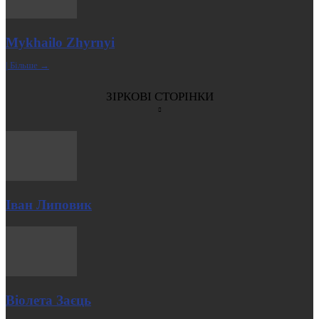
Mykhailo Zhyrnyi
| Більше →
ЗІРКОВІ СТОРІНКИ
Іван Липовик
Віолета Заєць