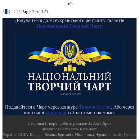
5/5
1
2
3
...
121
Page 2 of 121
Долучайтеся до Всеукраїнського рейтингу талантів
Національний Творчий Чарт
:
Подавайтеся в Чарт через конкурс
Творча Сотня
. Або через
інші наші
конкурси
із Золотими пакетами.
Cторінки і творчі роботи резидентів Алеї Зірок
дивляться і слухають в країнах:
Україна, США, Канада, Велика Британія, Німеччина, Франція, Італія, Греція,