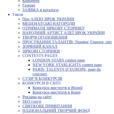
Концерти
Галереї
ЗАЯВКА в каталоги
Також
Про АЛЕЮ ЗІРОК УКРАЇНИ
МЕЦЕНАТСЬКІ НАГОРОДИ
ОТРИМАТИ ЗІРКОВУ СТОРІНКУ
НАРОДНИЙ АРТИСТ АЛЕЇ ЗІРОК УКРАЇНИ
ТВОРЧІ ОГОЛОШЕННЯ
ПРОСУВАННЯ ТАЛАНТІВ: Україна, Європа, світ
ЗОРЯНИЙ КАНАЛ
ЗІРКОВІ СТОРІНКИ
CONTESTS PAGES
LONDON STARS contest page
NEW YORK STARLIGHTS contest page
PARIS: TALENTS D’EUROPE, page du
concours
СУЗІР’Я КОНКУРСІВ
КОНКУРСИ В СВІТІ
Конкурси мистецтв в Японії
Конкурси мистецтв в Кореї
Реклама на сайті
SEO статті
СВЯТКОВЕ ПРИВІТАННЯ
НАЦІОНАЛЬНИЙ ТВОРЧИЙ ФОНД