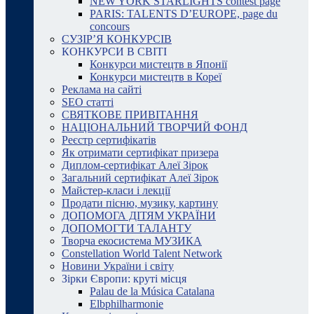
NEW YORK STARLIGHTS contest page
PARIS: TALENTS D’EUROPE, page du
concours
СУЗІР’Я КОНКУРСІВ
КОНКУРСИ В СВІТІ
Конкурси мистецтв в Японії
Конкурси мистецтв в Кореї
Реклама на сайті
SEO статті
СВЯТКОВЕ ПРИВІТАННЯ
НАЦІОНАЛЬНИЙ ТВОРЧИЙ ФОНД
Реєстр сертифікатів
Як отримати сертифікат призера
Диплом-сертифікат Алеї Зірок
Загальний сертифікат Алеї Зірок
Майстер-класи і лекції
Продати пісню, музику, картину
ДОПОМОГА ДІТЯМ УКРАЇНИ
ДОПОМОГТИ ТАЛАНТУ
Творча екосистема МУЗИКА
Constellation World Talent Network
Новини України і світу
Зірки Європи: круті місця
Palau de la Música Catalana
Elbphilharmonie