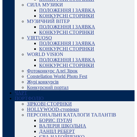
СИЛА МУЗИКИ
ПОЛОЖЕННЯ І ЗАЯВКА
КОНКУРСНІ СТОРІНКИ
МУЗИЧНИЙ ВІТЕР
ПОЛОЖЕННЯ І ЗАЯВКА
КОНКУРСНІ СТОРІНКИ
VIRTUOSO
ПОЛОЖЕННЯ І ЗАЯВКА
КОНКУРСНІ СТОРІНКИ
WORLD VISION
ПОЛОЖЕННЯ І ЗАЯВКА
КОНКУРСНІ СТОРІНКИ
Фотоконкурс Алеї Зірок
Constellation World Photo Fest
Журі конкурсів
Конкурсний портал
ЧАРТ
ПОРТФОЛІО
ЗІРКОВІ СТОРІНКИ
HOLLYWOOD-сторінки
ПЕРСОНАЛЬНІ КАТАЛОГИ ТАЛАНТІВ
БОРИС ПУГАЧ
ВАЛЕРІЯ ШКОЛЬНА
ДАНІІЛ РЕБЕРТ
ЄВА НАБОЙЧЕНКО