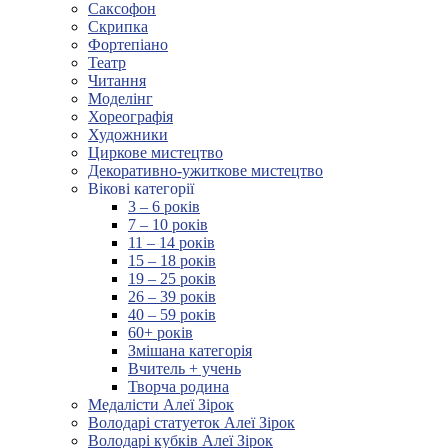
Саксофон
Скрипка
Фортепіано
Театр
Читання
Моделінг
Хореографія
Художники
Циркове мистецтво
Декоративно-ужиткове мистецтво
Вікові категорії
3 – 6 років
7 – 10 років
11 – 14 років
15 – 18 років
19 – 25 років
26 – 39 років
40 – 59 років
60+ років
Змішана категорія
Вчитель + учень
Творча родина
Медалісти Алеї Зірок
Володарі статуеток Алеї Зірок
Володарі кубків Алеї Зірок