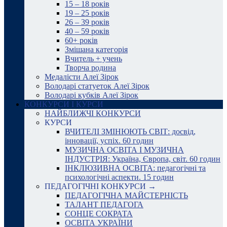
15 – 18 років
19 – 25 років
26 – 39 років
40 – 59 років
60+ років
Змішана категорія
Вчитель + учень
Творча родина
Медалісти Алеї Зірок
Володарі статуеток Алеї Зірок
Володарі кубків Алеї Зірок
КОНКУРСИ І КУРСИ
НАЙБЛИЖЧІ КОНКУРСИ
КУРСИ
ВЧИТЕЛІ ЗМІНЮЮТЬ СВІТ: досвід,
інновації, успіх. 60 годин
МУЗИЧНА ОСВІТА І МУЗИЧНА
ІНДУСТРІЯ: Україна, Європа, світ. 60 годин
ІНКЛЮЗИВНА ОСВІТА: педагогічні та
психологічні аспекти. 15 годин
ПЕДАГОГІЧНІ КОНКУРСИ →
ПЕДАГОГІЧНА МАЙСТЕРНІСТЬ
ТАЛАНТ ПЕДАГОГА
СОНЦЕ СОКРАТА
ОСВІТА УКРАЇНИ