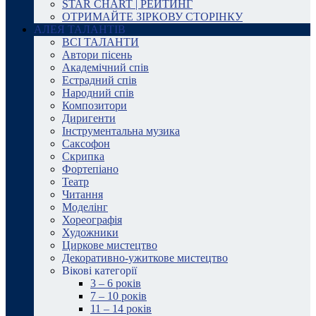
STAR CHART | РЕЙТИНГ
ОТРИМАЙТЕ ЗІРКОВУ СТОРІНКУ
АЛЕЯ ТАЛАНТІВ
ВСІ ТАЛАНТИ
Автори пісень
Академічний спів
Естрадний спів
Народний спів
Композитори
Диригенти
Інструментальна музика
Саксофон
Скрипка
Фортепіано
Театр
Читання
Моделінг
Хореографія
Художники
Циркове мистецтво
Декоративно-ужиткове мистецтво
Вікові категорії
3 – 6 років
7 – 10 років
11 – 14 років