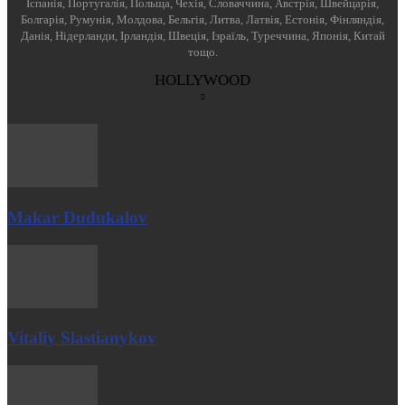
Іспанія, Португалія, Польща, Чехія, Словаччина, Австрія, Швейцарія,
Болгарія, Румунія, Молдова, Бельгія, Литва, Латвія, Естонія, Фінляндія,
Данія, Нідерланди, Ірландія, Швеція, Ізраїль, Туреччина, Японія, Китай
тощо.
HOLLYWOOD
Makar Dudukalov
Vitaliy Slastianykov