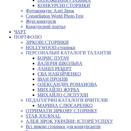
ПОЛОЖЕННЯ І ЗАЯВКА
КОНКУРСНІ СТОРІНКИ
Фотоконкурс Алеї Зірок
Constellation World Photo Fest
Журі конкурсів
Конкурсний портал
ЧАРТ
ПОРТФОЛІО
ЗІРКОВІ СТОРІНКИ
HOLLYWOOD-сторінки
ПЕРСОНАЛЬНІ КАТАЛОГИ ТАЛАНТІВ
БОРИС ПУГАЧ
ВАЛЕРІЯ ШКОЛЬНА
ДАНІІЛ РЕБЕРТ
ЄВА НАБОЙЧЕНКО
ІВАН ПРОЦІВ
ОЛЕКСАНДРА РОМАНОВА
МИХАЙЛО ЖУРБА
МИХАЙЛО СЛЄПУХІН
ПЕДАГОГІЧНІ КАТАЛОГИ ВЧИТЕЛІВ
МАРИНА СЛЮСАРЕНКО
ОТРИМАТИ ЗІРКОВУ СТОРІНКУ
STAR JOURNAL
АЛЕЯ ЗІРОК УКРАЇНИ: ІСТОРІЇ УСПІХУ
Всі зіркові сторінки для конкурсантів