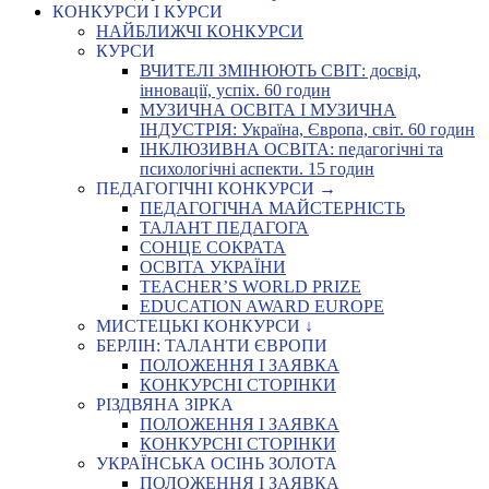
КОНКУРСИ І КУРСИ
НАЙБЛИЖЧІ КОНКУРСИ
КУРСИ
ВЧИТЕЛІ ЗМІНЮЮТЬ СВІТ: досвід,
інновації, успіх. 60 годин
МУЗИЧНА ОСВІТА І МУЗИЧНА
ІНДУСТРІЯ: Україна, Європа, світ. 60 годин
ІНКЛЮЗИВНА ОСВІТА: педагогічні та
психологічні аспекти. 15 годин
ПЕДАГОГІЧНІ КОНКУРСИ →
ПЕДАГОГІЧНА МАЙСТЕРНІСТЬ
ТАЛАНТ ПЕДАГОГА
СОНЦЕ СОКРАТА
ОСВІТА УКРАЇНИ
TEACHER’S WORLD PRIZE
EDUCATION AWARD EUROPE
МИСТЕЦЬКІ КОНКУРСИ ↓
БЕРЛІН: ТАЛАНТИ ЄВРОПИ
ПОЛОЖЕННЯ І ЗАЯВКА
КОНКУРСНІ СТОРІНКИ
РІЗДВЯНА ЗІРКА
ПОЛОЖЕННЯ І ЗАЯВКА
КОНКУРСНІ СТОРІНКИ
УКРАЇНСЬКА ОСІНЬ ЗОЛОТА
ПОЛОЖЕННЯ І ЗАЯВКА