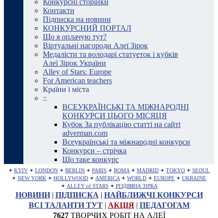
Конкурсні сторінки
Контакти
Підписка на новини
КОНКУРСНИЙ ПОРТАЛ
Що я оплачую тут?
Віртуальні нагороди Алеї Зірок
Медалісти та володарі статуеток і кубків
Алеї Зірок України
Alley of Stars: Europe
For American teachers
Країни і міста
::
ВСЕУКРАЇНСЬКІ ТА МІЖНАРОДНІ
КОНКУРСИ ЦЬОГО МІСЯЦЯ
Кубок За публікацію статті на сайті
adverman.com
Всеукраїнські та міжнародні конкурси
Конкурси – стрічка
Що таке конкурс
✦
KYIV
✦
LONDON
✦
BERLIN
✦
PARIS
✦
ROMA
✦
MADRID
✦
TOKYO
✦
SEOUL
✦
NEW YORK
✦
HOLLYWOOD
✦
AMERICA
✦
WORLD
✦
EUROPE
✦
UKRAINE
✦
ALLEY of STARS
✦
РІЗДВЯНА ЗІРКА
НОВИНИ
|
ПІДПИСКА
|
НАЙБЛИЖЧІ КОНКУРСИ
ВСІ ТАЛАНТИ ТУТ
|
АКЦІЯ
|
ПЕДАГОГАМ
7627
ТВОРЧИХ РОБІТ НА АЛЕЇ