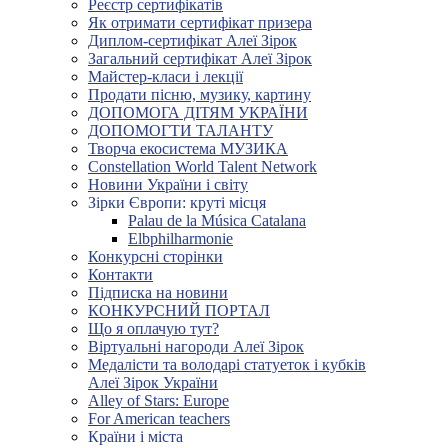
Реєстр сертифікатів
Як отримати сертифікат призера
Диплом-сертифікат Алеї Зірок
Загальний сертифікат Алеї Зірок
Майстер-класи і лекції
Продати пісню, музику, картину
ДОПОМОГА ДІТЯМ УКРАЇНИ
ДОПОМОГТИ ТАЛАНТУ
Творча екосистема МУЗИКА
Constellation World Talent Network
Новини України і світу
Зірки Європи: круті місця
Palau de la Música Catalana
Elbphilharmonie
Конкурсні сторінки
Контакти
Підписка на новини
КОНКУРСНИЙ ПОРТАЛ
Що я оплачую тут?
Віртуальні нагороди Алеї Зірок
Медалісти та володарі статуеток і кубків
Алеї Зірок України
Alley of Stars: Europe
For American teachers
Країни і міста