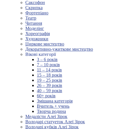
Саксофон
Скрипка
Фортепіано
Театр
Читання
Моделінг
Хореографія
Художники
Циркове мистецтво
Декоративно-ужиткове мистецтво
Вікові категорії
3 – 6 років
7 – 10 років
11 – 14 років
15 – 18 років
19 – 25 років
26 – 39 років
40 – 59 років
60+ років
Змішана категорія
Вчитель + учень
Творча родина
Медалісти Алеї Зірок
Володарі статуеток Алеї Зірок
Володарі кубків Алеї Зірок