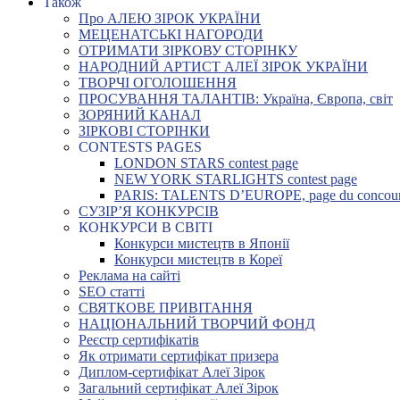
Також
Про АЛЕЮ ЗІРОК УКРАЇНИ
МЕЦЕНАТСЬКІ НАГОРОДИ
ОТРИМАТИ ЗІРКОВУ СТОРІНКУ
НАРОДНИЙ АРТИСТ АЛЕЇ ЗІРОК УКРАЇНИ
ТВОРЧІ ОГОЛОШЕННЯ
ПРОСУВАННЯ ТАЛАНТІВ: Україна, Європа, світ
ЗОРЯНИЙ КАНАЛ
ЗІРКОВІ СТОРІНКИ
CONTESTS PAGES
LONDON STARS contest page
NEW YORK STARLIGHTS contest page
PARIS: TALENTS D’EUROPE, page du concou
СУЗІР’Я КОНКУРСІВ
КОНКУРСИ В СВІТІ
Конкурси мистецтв в Японії
Конкурси мистецтв в Кореї
Реклама на сайті
SEO статті
СВЯТКОВЕ ПРИВІТАННЯ
НАЦІОНАЛЬНИЙ ТВОРЧИЙ ФОНД
Реєстр сертифікатів
Як отримати сертифікат призера
Диплом-сертифікат Алеї Зірок
Загальний сертифікат Алеї Зірок