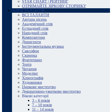
STAR CHART | РЕЙТИНГ
ОТРИМАЙТЕ ЗІРКОВУ СТОРІНКУ
АЛЕЯ ТАЛАНТІВ
ВСІ ТАЛАНТИ
Автори пісень
Академічний спів
Естрадний спів
Народний спів
Композитори
Диригенти
Інструментальна музика
Саксофон
Скрипка
Фортепіано
Театр
Читання
Моделінг
Хореографія
Художники
Циркове мистецтво
Декоративно-ужиткове мистецтво
Вікові категорії
3 – 6 років
7 – 10 років
11 – 14 років