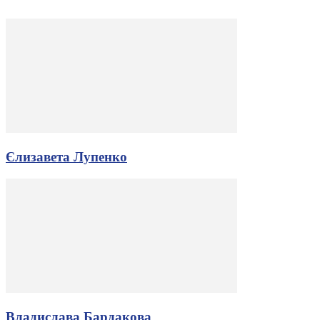
Єлизавета Лупенко
Владислава Бардакова