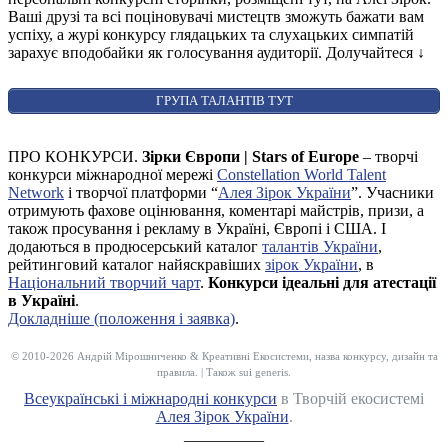
Ваші друзі та всі поціновувачі мистецтв зможуть бажати вам
успіху, а журі конкурсу глядацьких та слухацьких симпатій
зарахує вподобайки як голосування аудиторії. Долучайтеся
↓
ГРУПА ТАЛАНТІВ ТУТ
ПРО КОНКУРСИ.
Зірки Європи | Stars of Europe
– творчі
конкурси міжнародної мережі
Constellation World Talent
Network
і творчої платформи “
Алея Зірок України
”. Учасники
отримують фахове оцінювання, коментарі майстрів, призи, а
також просування і рекламу в Україні, Європі і США. І
додаються в продюсерський каталог
талантів України
,
рейтинговий каталог найяскравіших
зірок України
, в
Національний творчий чарт
.
Конкурси ідеальні для атестації
в Україні
.
Докладніше (положення і заявка)
.
© 2010-2026 Андрій Мірошниченко & Креативні Екосистеми, назва конкурсу, дизайн та
правила. | Також sui generis.
Всеукраїнські і міжнародні конкурси
в Творчій екосистемі
Алея Зірок України
.
__________