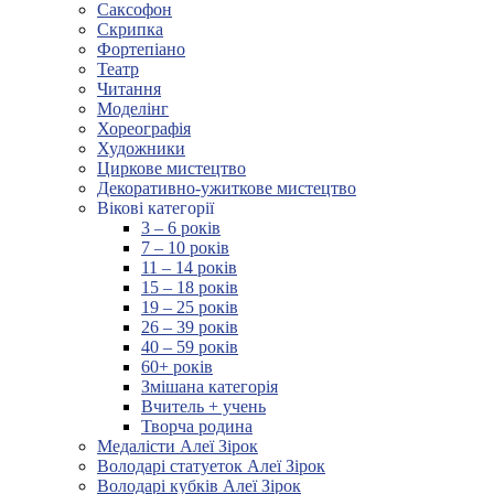
Саксофон
Скрипка
Фортепіано
Театр
Читання
Моделінг
Хореографія
Художники
Циркове мистецтво
Декоративно-ужиткове мистецтво
Вікові категорії
3 – 6 років
7 – 10 років
11 – 14 років
15 – 18 років
19 – 25 років
26 – 39 років
40 – 59 років
60+ років
Змішана категорія
Вчитель + учень
Творча родина
Медалісти Алеї Зірок
Володарі статуеток Алеї Зірок
Володарі кубків Алеї Зірок