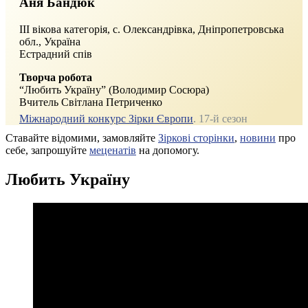
Аня Бандюк
ІІІ вікова категорія, c. Олександрівка, Дніпропетровська
обл., Україна
Естрадний спів
Творча робота
“Любить Україну” (Володимир Сосюра)
Вчитель Світлана Петриченко
Міжнародний конкурс Зірки Європи
. 17‑й сезон
Ставайте відомими, замовляйте
Зіркові сторінки
,
новини
про
себе, запрошуйте
меценатів
на допомогу.
Любить Україну