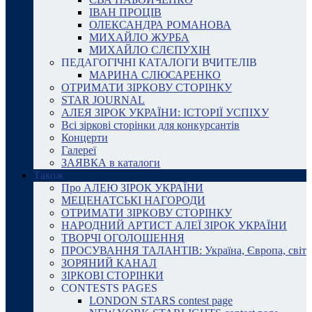
ІВАН ПРОЦІВ
ОЛЕКСАНДРА РОМАНОВА
МИХАЙЛО ЖУРБА
МИХАЙЛО СЛЄПУХІН
ПЕДАГОГІЧНІ КАТАЛОГИ ВЧИТЕЛІВ
МАРИНА СЛЮСАРЕНКО
ОТРИМАТИ ЗІРКОВУ СТОРІНКУ
STAR JOURNAL
АЛЕЯ ЗІРОК УКРАЇНИ: ІСТОРІЇ УСПІХУ
Всі зіркові сторінки для конкурсантів
Концерти
Галереї
ЗАЯВКА в каталоги
Також
Про АЛЕЮ ЗІРОК УКРАЇНИ
МЕЦЕНАТСЬКІ НАГОРОДИ
ОТРИМАТИ ЗІРКОВУ СТОРІНКУ
НАРОДНИЙ АРТИСТ АЛЕЇ ЗІРОК УКРАЇНИ
ТВОРЧІ ОГОЛОШЕННЯ
ПРОСУВАННЯ ТАЛАНТІВ: Україна, Європа, світ
ЗОРЯНИЙ КАНАЛ
ЗІРКОВІ СТОРІНКИ
CONTESTS PAGES
LONDON STARS contest page