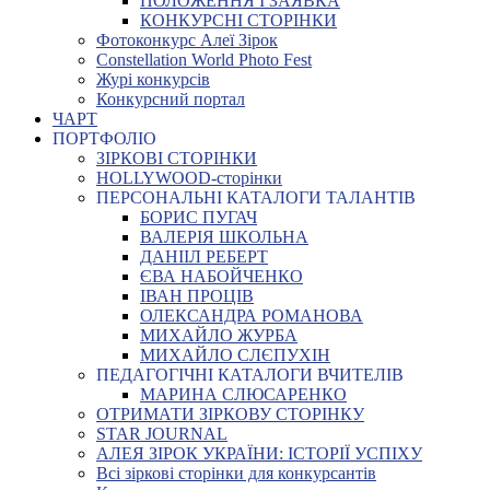
ПОЛОЖЕННЯ І ЗАЯВКА
КОНКУРСНІ СТОРІНКИ
Фотоконкурс Алеї Зірок
Constellation World Photo Fest
Журі конкурсів
Конкурсний портал
ЧАРТ
ПОРТФОЛІО
ЗІРКОВІ СТОРІНКИ
HOLLYWOOD-сторінки
ПЕРСОНАЛЬНІ КАТАЛОГИ ТАЛАНТІВ
БОРИС ПУГАЧ
ВАЛЕРІЯ ШКОЛЬНА
ДАНІІЛ РЕБЕРТ
ЄВА НАБОЙЧЕНКО
ІВАН ПРОЦІВ
ОЛЕКСАНДРА РОМАНОВА
МИХАЙЛО ЖУРБА
МИХАЙЛО СЛЄПУХІН
ПЕДАГОГІЧНІ КАТАЛОГИ ВЧИТЕЛІВ
МАРИНА СЛЮСАРЕНКО
ОТРИМАТИ ЗІРКОВУ СТОРІНКУ
STAR JOURNAL
АЛЕЯ ЗІРОК УКРАЇНИ: ІСТОРІЇ УСПІХУ
Всі зіркові сторінки для конкурсантів