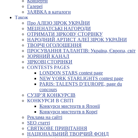
Концерти
Галереї
ЗАЯВКА в каталоги
Також
Про АЛЕЮ ЗІРОК УКРАЇНИ
МЕЦЕНАТСЬКІ НАГОРОДИ
ОТРИМАТИ ЗІРКОВУ СТОРІНКУ
НАРОДНИЙ АРТИСТ АЛЕЇ ЗІРОК УКРАЇНИ
ТВОРЧІ ОГОЛОШЕННЯ
ПРОСУВАННЯ ТАЛАНТІВ: Україна, Європа, світ
ЗОРЯНИЙ КАНАЛ
ЗІРКОВІ СТОРІНКИ
CONTESTS PAGES
LONDON STARS contest page
NEW YORK STARLIGHTS contest page
PARIS: TALENTS D’EUROPE, page du
concours
СУЗІР’Я КОНКУРСІВ
КОНКУРСИ В СВІТІ
Конкурси мистецтв в Японії
Конкурси мистецтв в Кореї
Реклама на сайті
SEO статті
СВЯТКОВЕ ПРИВІТАННЯ
НАЦІОНАЛЬНИЙ ТВОРЧИЙ ФОНД