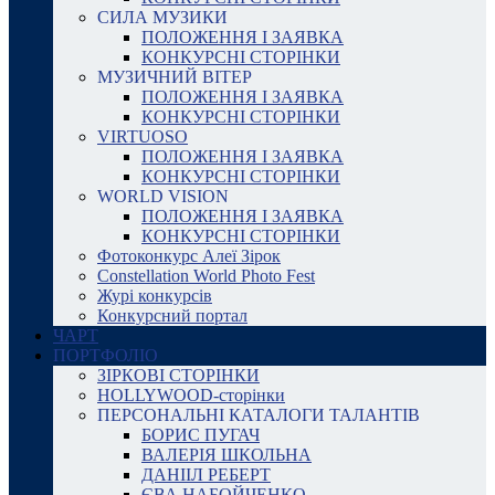
СИЛА МУЗИКИ
ПОЛОЖЕННЯ І ЗАЯВКА
КОНКУРСНІ СТОРІНКИ
МУЗИЧНИЙ ВІТЕР
ПОЛОЖЕННЯ І ЗАЯВКА
КОНКУРСНІ СТОРІНКИ
VIRTUOSO
ПОЛОЖЕННЯ І ЗАЯВКА
КОНКУРСНІ СТОРІНКИ
WORLD VISION
ПОЛОЖЕННЯ І ЗАЯВКА
КОНКУРСНІ СТОРІНКИ
Фотоконкурс Алеї Зірок
Constellation World Photo Fest
Журі конкурсів
Конкурсний портал
ЧАРТ
ПОРТФОЛІО
ЗІРКОВІ СТОРІНКИ
HOLLYWOOD-сторінки
ПЕРСОНАЛЬНІ КАТАЛОГИ ТАЛАНТІВ
БОРИС ПУГАЧ
ВАЛЕРІЯ ШКОЛЬНА
ДАНІІЛ РЕБЕРТ
ЄВА НАБОЙЧЕНКО