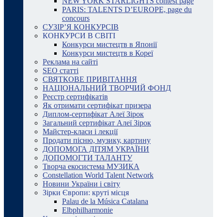
NEW YORK STARLIGHTS contest page
PARIS: TALENTS D’EUROPE, page du
concours
СУЗІР’Я КОНКУРСІВ
КОНКУРСИ В СВІТІ
Конкурси мистецтв в Японії
Конкурси мистецтв в Кореї
Реклама на сайті
SEO статті
СВЯТКОВЕ ПРИВІТАННЯ
НАЦІОНАЛЬНИЙ ТВОРЧИЙ ФОНД
Реєстр сертифікатів
Як отримати сертифікат призера
Диплом-сертифікат Алеї Зірок
Загальний сертифікат Алеї Зірок
Майстер-класи і лекції
Продати пісню, музику, картину
ДОПОМОГА ДІТЯМ УКРАЇНИ
ДОПОМОГТИ ТАЛАНТУ
Творча екосистема МУЗИКА
Constellation World Talent Network
Новини України і світу
Зірки Європи: круті місця
Palau de la Música Catalana
Elbphilharmonie