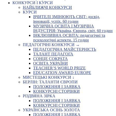
КОНКУРСИ І КУРСИ
НАЙБЛИЖЧІ КОНКУРСИ
КУРСИ
ВЧИТЕЛІ ЗМІНЮЮТЬ СВІТ: досвід,
інновації, успіх. 60 годин
МУЗИЧНА ОСВІТА І МУЗИЧНА
ІНДУСТРІЯ: Україна, Європа, світ. 60 годин
ІНКЛЮЗИВНА ОСВІТА: педагогічні та
психологічні аспекти. 15 годин
ПЕДАГОГІЧНІ КОНКУРСИ →
ПЕДАГОГІЧНА МАЙСТЕРНІСТЬ
ТАЛАНТ ПЕДАГОГА
СОНЦЕ СОКРАТА
ОСВІТА УКРАЇНИ
TEACHER’S WORLD PRIZE
EDUCATION AWARD EUROPE
МИСТЕЦЬКІ КОНКУРСИ ↓
БЕРЛІН: ТАЛАНТИ ЄВРОПИ
ПОЛОЖЕННЯ І ЗАЯВКА
КОНКУРСНІ СТОРІНКИ
РІЗДВЯНА ЗІРКА
ПОЛОЖЕННЯ І ЗАЯВКА
КОНКУРСНІ СТОРІНКИ
УКРАЇНСЬКА ОСІНЬ ЗОЛОТА
ПОЛОЖЕННЯ І ЗАЯВКА