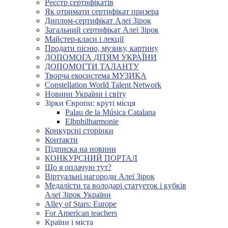
Реєстр сертифікатів
Як отримати сертифікат призера
Диплом-сертифікат Алеї Зірок
Загальний сертифікат Алеї Зірок
Майстер-класи і лекції
Продати пісню, музику, картину
ДОПОМОГА ДІТЯМ УКРАЇНИ
ДОПОМОГТИ ТАЛАНТУ
Творча екосистема МУЗИКА
Constellation World Talent Network
Новини України і світу
Зірки Європи: круті місця
Palau de la Música Catalana
Elbphilharmonie
Конкурсні сторінки
Контакти
Підписка на новини
КОНКУРСНИЙ ПОРТАЛ
Що я оплачую тут?
Віртуальні нагороди Алеї Зірок
Медалісти та володарі статуеток і кубків
Алеї Зірок України
Alley of Stars: Europe
For American teachers
Країни і міста