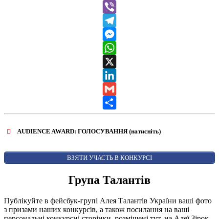
Facebook
Viber
Telegram
Messenger
WhatsApp
X
LinkedIn
Gmail
Share
AUDIENCE AWARD: ГОЛОСУВАННЯ (натисніть)
ВІДКРИТИ ФОРМУ ДЛЯ ГОЛОСУВАННЯ
AUDIENCE AWARD
ВЗЯТИ УЧАСТЬ В КОНКУРСІ
Група Талантів
Публікуйте в фейсбук-групі Алея Талантів України ваші фото
з призами наших конкурсів, а також посилання на ваші
персональні конкурсні сторінки, розміщені тут, на Алеї Зірок.