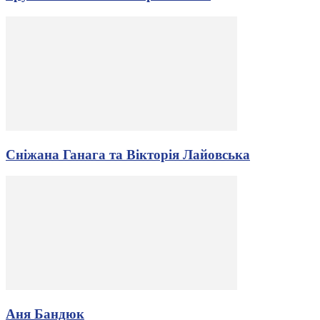
Сніжана Ганага та Вікторія Лайовська
Аня Бандюк