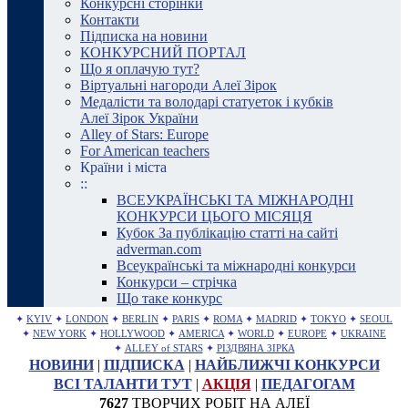
Конкурсні сторінки
Контакти
Підписка на новини
КОНКУРСНИЙ ПОРТАЛ
Що я оплачую тут?
Віртуальні нагороди Алеї Зірок
Медалісти та володарі статуеток і кубків
Алеї Зірок України
Alley of Stars: Europe
For American teachers
Країни і міста
::
ВСЕУКРАЇНСЬКІ ТА МІЖНАРОДНІ
КОНКУРСИ ЦЬОГО МІСЯЦЯ
Кубок За публікацію статті на сайті
adverman.com
Всеукраїнські та міжнародні конкурси
Конкурси – стрічка
Що таке конкурс
✦
KYIV
✦
LONDON
✦
BERLIN
✦
PARIS
✦
ROMA
✦
MADRID
✦
TOKYO
✦
SEOUL
✦
NEW YORK
✦
HOLLYWOOD
✦
AMERICA
✦
WORLD
✦
EUROPE
✦
UKRAINE
✦
ALLEY of STARS
✦
РІЗДВЯНА ЗІРКА
НОВИНИ
|
ПІДПИСКА
|
НАЙБЛИЖЧІ КОНКУРСИ
ВСІ ТАЛАНТИ ТУТ
|
АКЦІЯ
|
ПЕДАГОГАМ
7627
ТВОРЧИХ РОБІТ НА АЛЕЇ