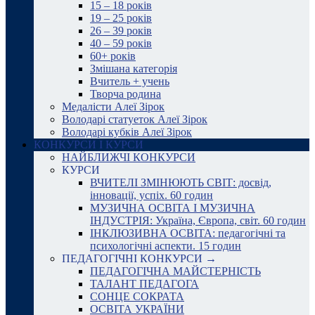
15 – 18 років
19 – 25 років
26 – 39 років
40 – 59 років
60+ років
Змішана категорія
Вчитель + учень
Творча родина
Медалісти Алеї Зірок
Володарі статуеток Алеї Зірок
Володарі кубків Алеї Зірок
КОНКУРСИ І КУРСИ
НАЙБЛИЖЧІ КОНКУРСИ
КУРСИ
ВЧИТЕЛІ ЗМІНЮЮТЬ СВІТ: досвід,
інновації, успіх. 60 годин
МУЗИЧНА ОСВІТА І МУЗИЧНА
ІНДУСТРІЯ: Україна, Європа, світ. 60 годин
ІНКЛЮЗИВНА ОСВІТА: педагогічні та
психологічні аспекти. 15 годин
ПЕДАГОГІЧНІ КОНКУРСИ →
ПЕДАГОГІЧНА МАЙСТЕРНІСТЬ
ТАЛАНТ ПЕДАГОГА
СОНЦЕ СОКРАТА
ОСВІТА УКРАЇНИ