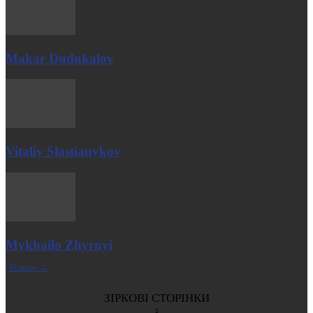
Makar Dudukalov
Vitaliy Slastianykov
Mykhailo Zhyrnyi
| Більше →
ЗІРКОВІ СТОРІНКИ