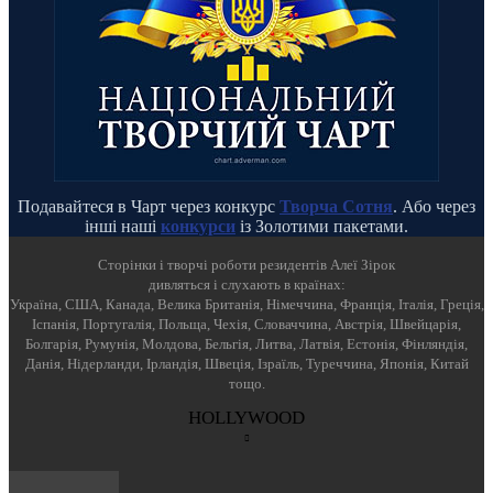
Подавайтеся в Чарт через конкурс
Творча Сотня
. Або через
інші наші
конкурси
із Золотими пакетами.
Cторінки і творчі роботи резидентів Алеї Зірок
дивляться і слухають в країнах:
Україна, США, Канада, Велика Британія, Німеччина, Франція, Італія, Греція,
Іспанія, Португалія, Польща, Чехія, Словаччина, Австрія, Швейцарія,
Болгарія, Румунія, Молдова, Бельгія, Литва, Латвія, Естонія, Фінляндія,
Данія, Нідерланди, Ірландія, Швеція, Ізраїль, Туреччина, Японія, Китай
тощо.
HOLLYWOOD