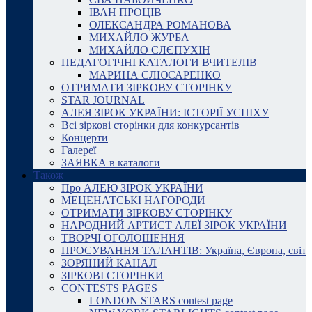
ІВАН ПРОЦІВ
ОЛЕКСАНДРА РОМАНОВА
МИХАЙЛО ЖУРБА
МИХАЙЛО СЛЄПУХІН
ПЕДАГОГІЧНІ КАТАЛОГИ ВЧИТЕЛІВ
МАРИНА СЛЮСАРЕНКО
ОТРИМАТИ ЗІРКОВУ СТОРІНКУ
STAR JOURNAL
АЛЕЯ ЗІРОК УКРАЇНИ: ІСТОРІЇ УСПІХУ
Всі зіркові сторінки для конкурсантів
Концерти
Галереї
ЗАЯВКА в каталоги
Також
Про АЛЕЮ ЗІРОК УКРАЇНИ
МЕЦЕНАТСЬКІ НАГОРОДИ
ОТРИМАТИ ЗІРКОВУ СТОРІНКУ
НАРОДНИЙ АРТИСТ АЛЕЇ ЗІРОК УКРАЇНИ
ТВОРЧІ ОГОЛОШЕННЯ
ПРОСУВАННЯ ТАЛАНТІВ: Україна, Європа, світ
ЗОРЯНИЙ КАНАЛ
ЗІРКОВІ СТОРІНКИ
CONTESTS PAGES
LONDON STARS contest page