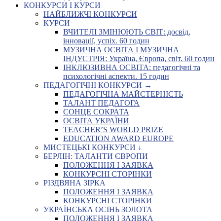
КОНКУРСИ І КУРСИ
НАЙБЛИЖЧІ КОНКУРСИ
КУРСИ
ВЧИТЕЛІ ЗМІНЮЮТЬ СВІТ: досвід,
інновації, успіх. 60 годин
МУЗИЧНА ОСВІТА І МУЗИЧНА
ІНДУСТРІЯ: Україна, Європа, світ. 60 годин
ІНКЛЮЗИВНА ОСВІТА: педагогічні та
психологічні аспекти. 15 годин
ПЕДАГОГІЧНІ КОНКУРСИ →
ПЕДАГОГІЧНА МАЙСТЕРНІСТЬ
ТАЛАНТ ПЕДАГОГА
СОНЦЕ СОКРАТА
ОСВІТА УКРАЇНИ
TEACHER’S WORLD PRIZE
EDUCATION AWARD EUROPE
МИСТЕЦЬКІ КОНКУРСИ ↓
БЕРЛІН: ТАЛАНТИ ЄВРОПИ
ПОЛОЖЕННЯ І ЗАЯВКА
КОНКУРСНІ СТОРІНКИ
РІЗДВЯНА ЗІРКА
ПОЛОЖЕННЯ І ЗАЯВКА
КОНКУРСНІ СТОРІНКИ
УКРАЇНСЬКА ОСІНЬ ЗОЛОТА
ПОЛОЖЕННЯ І ЗАЯВКА