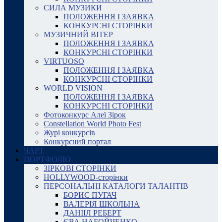
СИЛА МУЗИКИ
ПОЛОЖЕННЯ І ЗАЯВКА
КОНКУРСНІ СТОРІНКИ
МУЗИЧНИЙ ВІТЕР
ПОЛОЖЕННЯ І ЗАЯВКА
КОНКУРСНІ СТОРІНКИ
VIRTUOSO
ПОЛОЖЕННЯ І ЗАЯВКА
КОНКУРСНІ СТОРІНКИ
WORLD VISION
ПОЛОЖЕННЯ І ЗАЯВКА
КОНКУРСНІ СТОРІНКИ
Фотоконкурс Алеї Зірок
Constellation World Photo Fest
Журі конкурсів
Конкурсний портал
ЧАРТ
ПОРТФОЛІО
ЗІРКОВІ СТОРІНКИ
HOLLYWOOD-сторінки
ПЕРСОНАЛЬНІ КАТАЛОГИ ТАЛАНТІВ
БОРИС ПУГАЧ
ВАЛЕРІЯ ШКОЛЬНА
ДАНІІЛ РЕБЕРТ
ЄВА НАБОЙЧЕНКО