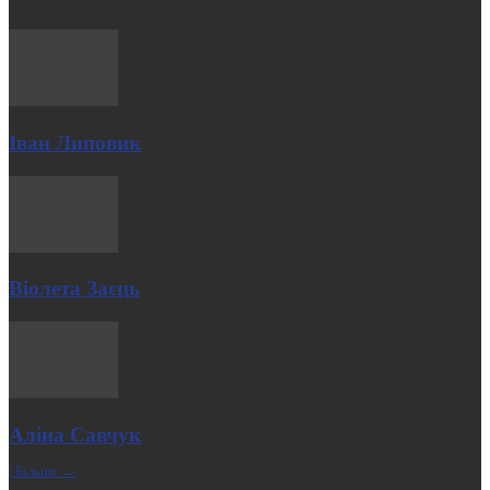
Іван Липовик
Віолета Заєць
Аліна Савчук
| Більше →