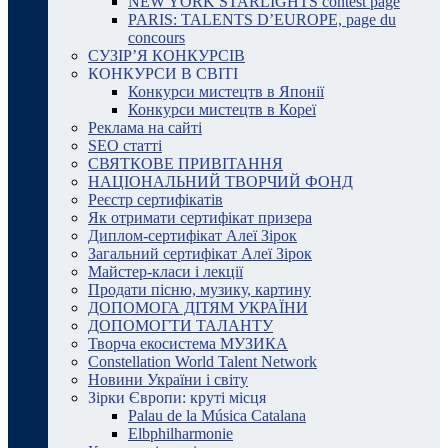
NEW YORK STARLIGHTS contest page
PARIS: TALENTS D’EUROPE, page du
concours
СУЗІР’Я КОНКУРСІВ
КОНКУРСИ В СВІТІ
Конкурси мистецтв в Японії
Конкурси мистецтв в Кореї
Реклама на сайті
SEO статті
СВЯТКОВЕ ПРИВІТАННЯ
НАЦІОНАЛЬНИЙ ТВОРЧИЙ ФОНД
Реєстр сертифікатів
Як отримати сертифікат призера
Диплом-сертифікат Алеї Зірок
Загальний сертифікат Алеї Зірок
Майстер-класи і лекції
Продати пісню, музику, картину
ДОПОМОГА ДІТЯМ УКРАЇНИ
ДОПОМОГТИ ТАЛАНТУ
Творча екосистема МУЗИКА
Constellation World Talent Network
Новини України і світу
Зірки Європи: круті місця
Palau de la Música Catalana
Elbphilharmonie