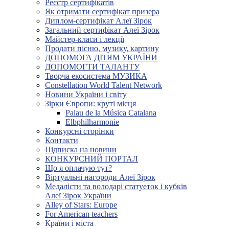
Реєстр сертифікатів
Як отримати сертифікат призера
Диплом-сертифікат Алеї Зірок
Загальний сертифікат Алеї Зірок
Майстер-класи і лекції
Продати пісню, музику, картину
ДОПОМОГА ДІТЯМ УКРАЇНИ
ДОПОМОГТИ ТАЛАНТУ
Творча екосистема МУЗИКА
Constellation World Talent Network
Новини України і світу
Зірки Європи: круті місця
Palau de la Música Catalana
Elbphilharmonie
Конкурсні сторінки
Контакти
Підписка на новини
КОНКУРСНИЙ ПОРТАЛ
Що я оплачую тут?
Віртуальні нагороди Алеї Зірок
Медалісти та володарі статуеток і кубків
Алеї Зірок України
Alley of Stars: Europe
For American teachers
Країни і міста