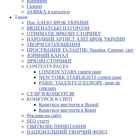
Концерти
Галереї
ЗАЯВКА в каталоги
Також
Про АЛЕЮ ЗІРОК УКРАЇНИ
МЕЦЕНАТСЬКІ НАГОРОДИ
ОТРИМАТИ ЗІРКОВУ СТОРІНКУ
НАРОДНИЙ АРТИСТ АЛЕЇ ЗІРОК УКРАЇНИ
ТВОРЧІ ОГОЛОШЕННЯ
ПРОСУВАННЯ ТАЛАНТІВ: Україна, Європа, світ
ЗОРЯНИЙ КАНАЛ
ЗІРКОВІ СТОРІНКИ
CONTESTS PAGES
LONDON STARS contest page
NEW YORK STARLIGHTS contest page
PARIS: TALENTS D’EUROPE, page du
concours
СУЗІР’Я КОНКУРСІВ
КОНКУРСИ В СВІТІ
Конкурси мистецтв в Японії
Конкурси мистецтв в Кореї
Реклама на сайті
SEO статті
СВЯТКОВЕ ПРИВІТАННЯ
НАЦІОНАЛЬНИЙ ТВОРЧИЙ ФОНД