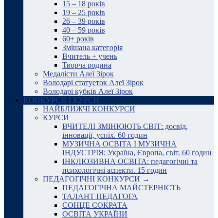
15 – 18 років
19 – 25 років
26 – 39 років
40 – 59 років
60+ років
Змішана категорія
Вчитель + учень
Творча родина
Медалісти Алеї Зірок
Володарі статуеток Алеї Зірок
Володарі кубків Алеї Зірок
КОНКУРСИ І КУРСИ
НАЙБЛИЖЧІ КОНКУРСИ
КУРСИ
ВЧИТЕЛІ ЗМІНЮЮТЬ СВІТ: досвід,
інновації, успіх. 60 годин
МУЗИЧНА ОСВІТА І МУЗИЧНА
ІНДУСТРІЯ: Україна, Європа, світ. 60 годин
ІНКЛЮЗИВНА ОСВІТА: педагогічні та
психологічні аспекти. 15 годин
ПЕДАГОГІЧНІ КОНКУРСИ →
ПЕДАГОГІЧНА МАЙСТЕРНІСТЬ
ТАЛАНТ ПЕДАГОГА
СОНЦЕ СОКРАТА
ОСВІТА УКРАЇНИ