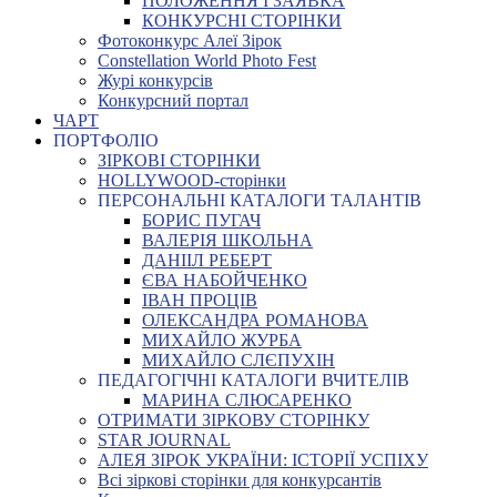
ПОЛОЖЕННЯ І ЗАЯВКА
КОНКУРСНІ СТОРІНКИ
Фотоконкурс Алеї Зірок
Constellation World Photo Fest
Журі конкурсів
Конкурсний портал
ЧАРТ
ПОРТФОЛІО
ЗІРКОВІ СТОРІНКИ
HOLLYWOOD-сторінки
ПЕРСОНАЛЬНІ КАТАЛОГИ ТАЛАНТІВ
БОРИС ПУГАЧ
ВАЛЕРІЯ ШКОЛЬНА
ДАНІІЛ РЕБЕРТ
ЄВА НАБОЙЧЕНКО
ІВАН ПРОЦІВ
ОЛЕКСАНДРА РОМАНОВА
МИХАЙЛО ЖУРБА
МИХАЙЛО СЛЄПУХІН
ПЕДАГОГІЧНІ КАТАЛОГИ ВЧИТЕЛІВ
МАРИНА СЛЮСАРЕНКО
ОТРИМАТИ ЗІРКОВУ СТОРІНКУ
STAR JOURNAL
АЛЕЯ ЗІРОК УКРАЇНИ: ІСТОРІЇ УСПІХУ
Всі зіркові сторінки для конкурсантів