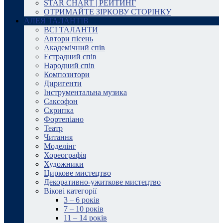
STAR CHART | РЕЙТИНГ
ОТРИМАЙТЕ ЗІРКОВУ СТОРІНКУ
АЛЕЯ ТАЛАНТІВ
ВСІ ТАЛАНТИ
Автори пісень
Академічний спів
Естрадний спів
Народний спів
Композитори
Диригенти
Інструментальна музика
Саксофон
Скрипка
Фортепіано
Театр
Читання
Моделінг
Хореографія
Художники
Циркове мистецтво
Декоративно-ужиткове мистецтво
Вікові категорії
3 – 6 років
7 – 10 років
11 – 14 років