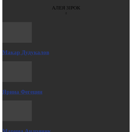
АЛЕЯ ЗІРОК
Макар Дудукалов
Ярина Фегецин
Марина Андряник