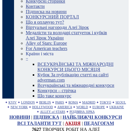
Конкурсні сторінки
Контакти
Підписка на новини
КОНКУРСНИЙ ПОРТАЛ
Що я оплачую тут?
Віртуальні нагороди Алеї Зірок
Медалісти та володарі статуеток і кубків
Алеї Зірок України
Alley of Stars: Europe
For American teachers
Країни і міста
::
ВСЕУКРАЇНСЬКІ ТА МІЖНАРОДНІ
КОНКУРСИ ЦЬОГО МІСЯЦЯ
Кубок За публікацію статті на сайті
adverman.com
Всеукраїнські та міжнародні конкурси
Конкурси – стрічка
Що таке конкурс
✦
KYIV
✦
LONDON
✦
BERLIN
✦
PARIS
✦
ROMA
✦
MADRID
✦
TOKYO
✦
SEOUL
✦
NEW YORK
✦
HOLLYWOOD
✦
AMERICA
✦
WORLD
✦
EUROPE
✦
UKRAINE
✦
ALLEY of STARS
✦
РІЗДВЯНА ЗІРКА
НОВИНИ
|
ПІДПИСКА
|
НАЙБЛИЖЧІ КОНКУРСИ
ВСІ ТАЛАНТИ ТУТ
|
АКЦІЯ
|
ПЕДАГОГАМ
7627
ТВОРЧИХ РОБІТ НА АЛЕЇ