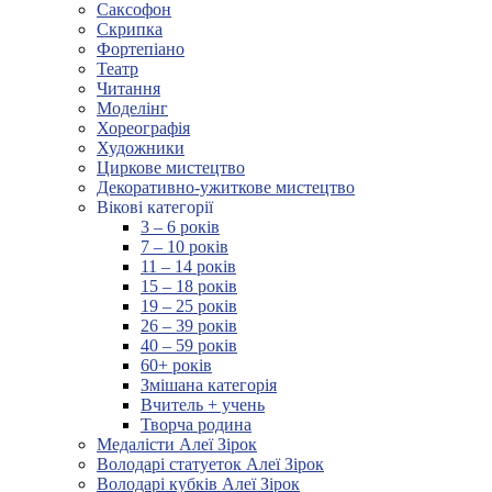
Саксофон
Скрипка
Фортепіано
Театр
Читання
Моделінг
Хореографія
Художники
Циркове мистецтво
Декоративно-ужиткове мистецтво
Вікові категорії
3 – 6 років
7 – 10 років
11 – 14 років
15 – 18 років
19 – 25 років
26 – 39 років
40 – 59 років
60+ років
Змішана категорія
Вчитель + учень
Творча родина
Медалісти Алеї Зірок
Володарі статуеток Алеї Зірок
Володарі кубків Алеї Зірок