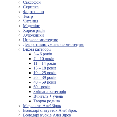
Саксофон
Скрипка
Фортепіано
Театр
Читання
Моделінг
Хореографія
Художники
Циркове мистецтво
Декоративно-ужиткове мистецтво
Вікові категорії
3 – 6 років
7 – 10 років
11 – 14 років
15 – 18 років
19 – 25 років
26 – 39 років
40 – 59 років
60+ років
Змішана категорія
Вчитель + учень
Творча родина
Медалісти Алеї Зірок
Володарі статуеток Алеї Зірок
Володарі кубків Алеї Зірок