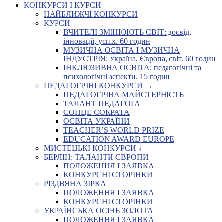
КОНКУРСИ І КУРСИ
НАЙБЛИЖЧІ КОНКУРСИ
КУРСИ
ВЧИТЕЛІ ЗМІНЮЮТЬ СВІТ: досвід,
інновації, успіх. 60 годин
МУЗИЧНА ОСВІТА І МУЗИЧНА
ІНДУСТРІЯ: Україна, Європа, світ. 60 годин
ІНКЛЮЗИВНА ОСВІТА: педагогічні та
психологічні аспекти. 15 годин
ПЕДАГОГІЧНІ КОНКУРСИ →
ПЕДАГОГІЧНА МАЙСТЕРНІСТЬ
ТАЛАНТ ПЕДАГОГА
СОНЦЕ СОКРАТА
ОСВІТА УКРАЇНИ
TEACHER’S WORLD PRIZE
EDUCATION AWARD EUROPE
МИСТЕЦЬКІ КОНКУРСИ ↓
БЕРЛІН: ТАЛАНТИ ЄВРОПИ
ПОЛОЖЕННЯ І ЗАЯВКА
КОНКУРСНІ СТОРІНКИ
РІЗДВЯНА ЗІРКА
ПОЛОЖЕННЯ І ЗАЯВКА
КОНКУРСНІ СТОРІНКИ
УКРАЇНСЬКА ОСІНЬ ЗОЛОТА
ПОЛОЖЕННЯ І ЗАЯВКА