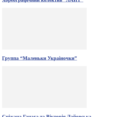
Группа “Маленьки Украіночки”
Сніжана Ганага та Вікторія Лайовська