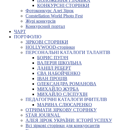
ПОЛОЖЕННЯ І ЗАЯВКА
КОНКУРСНІ СТОРІНКИ
Фотоконкурс Алеї Зірок
Constellation World Photo Fest
Журі конкурсів
Конкурсний портал
ЧАРТ
ПОРТФОЛІО
ЗІРКОВІ СТОРІНКИ
HOLLYWOOD-сторінки
ПЕРСОНАЛЬНІ КАТАЛОГИ ТАЛАНТІВ
БОРИС ПУГАЧ
ВАЛЕРІЯ ШКОЛЬНА
ДАНІІЛ РЕБЕРТ
ЄВА НАБОЙЧЕНКО
ІВАН ПРОЦІВ
ОЛЕКСАНДРА РОМАНОВА
МИХАЙЛО ЖУРБА
МИХАЙЛО СЛЄПУХІН
ПЕДАГОГІЧНІ КАТАЛОГИ ВЧИТЕЛІВ
МАРИНА СЛЮСАРЕНКО
ОТРИМАТИ ЗІРКОВУ СТОРІНКУ
STAR JOURNAL
АЛЕЯ ЗІРОК УКРАЇНИ: ІСТОРІЇ УСПІХУ
Всі зіркові сторінки для конкурсантів