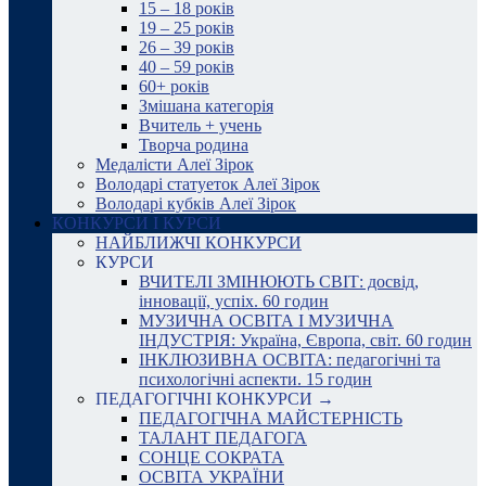
15 – 18 років
19 – 25 років
26 – 39 років
40 – 59 років
60+ років
Змішана категорія
Вчитель + учень
Творча родина
Медалісти Алеї Зірок
Володарі статуеток Алеї Зірок
Володарі кубків Алеї Зірок
КОНКУРСИ І КУРСИ
НАЙБЛИЖЧІ КОНКУРСИ
КУРСИ
ВЧИТЕЛІ ЗМІНЮЮТЬ СВІТ: досвід,
інновації, успіх. 60 годин
МУЗИЧНА ОСВІТА І МУЗИЧНА
ІНДУСТРІЯ: Україна, Європа, світ. 60 годин
ІНКЛЮЗИВНА ОСВІТА: педагогічні та
психологічні аспекти. 15 годин
ПЕДАГОГІЧНІ КОНКУРСИ →
ПЕДАГОГІЧНА МАЙСТЕРНІСТЬ
ТАЛАНТ ПЕДАГОГА
СОНЦЕ СОКРАТА
ОСВІТА УКРАЇНИ