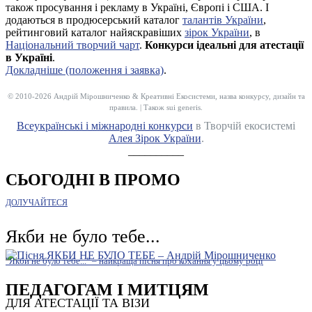
також просування і рекламу в Україні, Європі і США. І
додаються в продюсерський каталог
талантів України
,
рейтинговий каталог найяскравіших
зірок України
, в
Національний творчий чарт
.
Конкурси ідеальні для атестації
в Україні
.
Докладніше (положення і заявка)
.
© 2010-2026 Андрій Мірошниченко & Креативні Екосистеми, назва конкурсу, дизайн та
правила. | Також sui generis.
Всеукраїнські і міжнародні конкурси
в Творчій екосистемі
Алея Зірок України
.
__________
СЬОГОДНІ В ПРОМО
ДОЛУЧАЙТЕСЯ
Якби не було тебе...
"Якби не було тебе..." – найкраща пісня про кохання у цьому році
ПЕДАГОГАМ І МИТЦЯМ
ДЛЯ АТЕСТАЦІЇ ТА ВІЗИ