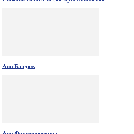
Аня Бандюк
Аня Филимоненкова