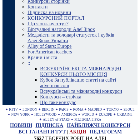
Конкурсні сторінки
Контакти
Підписка на новини
КОНКУРСНИЙ ПОРТАЛ
Що я оплачую тут?
Віртуальні нагороди Алеї Зірок
Медалісти та володарі статуеток і кубків
Алеї Зірок України
Alley of Stars: Europe
For American teachers
Країни і міста
::
ВСЕУКРАЇНСЬКІ ТА МІЖНАРОДНІ
КОНКУРСИ ЦЬОГО МІСЯЦЯ
Кубок За публікацію статті на сайті
adverman.com
Всеукраїнські та міжнародні конкурси
Конкурси – стрічка
Що таке конкурс
✦
KYIV
✦
LONDON
✦
BERLIN
✦
PARIS
✦
ROMA
✦
MADRID
✦
TOKYO
✦
SEOUL
✦
NEW YORK
✦
HOLLYWOOD
✦
AMERICA
✦
WORLD
✦
EUROPE
✦
UKRAINE
✦
ALLEY of STARS
✦
РІЗДВЯНА ЗІРКА
НОВИНИ
|
ПІДПИСКА
|
НАЙБЛИЖЧІ КОНКУРСИ
ВСІ ТАЛАНТИ ТУТ
|
АКЦІЯ
|
ПЕДАГОГАМ
7627
ТВОРЧИХ РОБІТ НА АЛЕЇ