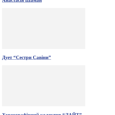
Анастасія Шаман
Дует “Сестри Савіни”
Хореографічний колектив “ЛАЙТ”