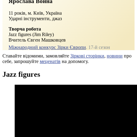
Ярослава Война
11 років, м. Київ, Україна
Ударні інструменти, джаз
Творча робота
Jazz figures (Jim Riley)
Вчитель Євген Машковцев
Міжнародний конкурс Зірки Європи
. 17‑й сезон
Ставайте відомими, замовляйте
Зіркові сторінки
,
новини
про
себе, запрошуйте
меценатів
на допомогу.
Jazz figures