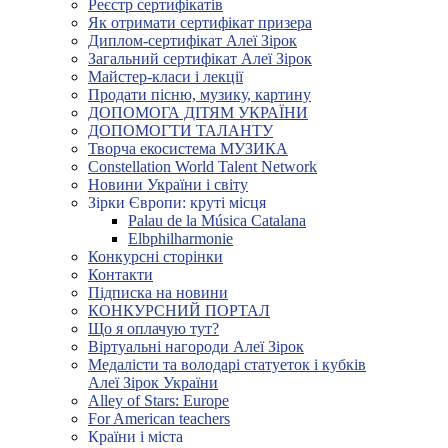
Реєстр сертифікатів
Як отримати сертифікат призера
Диплом-сертифікат Алеї Зірок
Загальний сертифікат Алеї Зірок
Майстер-класи і лекції
Продати пісню, музику, картину
ДОПОМОГА ДІТЯМ УКРАЇНИ
ДОПОМОГТИ ТАЛАНТУ
Творча екосистема МУЗИКА
Constellation World Talent Network
Новини України і світу
Зірки Європи: круті місця
Palau de la Música Catalana
Elbphilharmonie
Конкурсні сторінки
Контакти
Підписка на новини
КОНКУРСНИЙ ПОРТАЛ
Що я оплачую тут?
Віртуальні нагороди Алеї Зірок
Медалісти та володарі статуеток і кубків
Алеї Зірок України
Alley of Stars: Europe
For American teachers
Країни і міста