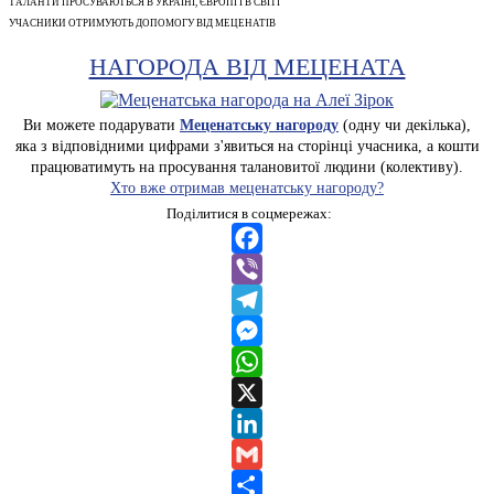
ТАЛАНТИ ПРОСУВАЮТЬСЯ В УКРАЇНІ, ЄВРОПІ І В СВІТІ
УЧАСНИКИ ОТРИМУЮТЬ ДОПОМОГУ ВІД МЕЦЕНАТІВ
НАГОРОДА ВІД МЕЦЕНАТА
Ви можете подарувати
Меценатську нагороду
(одну чи декілька),
яка з відповідними цифрами з'явиться на сторінці учасника, а кошти
працюватимуть на просування талановитої людини (колективу).
Хто вже отримав меценатську нагороду?
Поділитися в соцмережах:
Facebook
Viber
Telegram
Messenger
WhatsApp
X
LinkedIn
Gmail