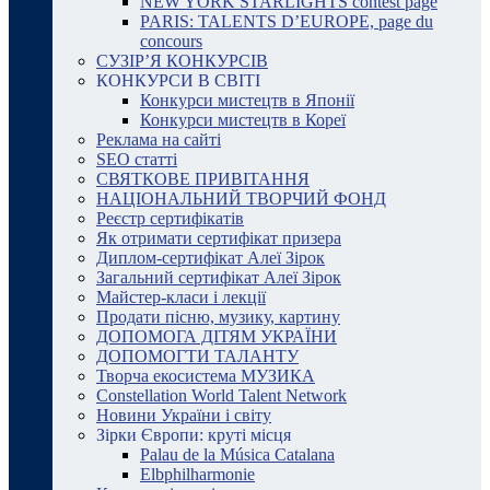
NEW YORK STARLIGHTS contest page
PARIS: TALENTS D’EUROPE, page du
concours
СУЗІР’Я КОНКУРСІВ
КОНКУРСИ В СВІТІ
Конкурси мистецтв в Японії
Конкурси мистецтв в Кореї
Реклама на сайті
SEO статті
СВЯТКОВЕ ПРИВІТАННЯ
НАЦІОНАЛЬНИЙ ТВОРЧИЙ ФОНД
Реєстр сертифікатів
Як отримати сертифікат призера
Диплом-сертифікат Алеї Зірок
Загальний сертифікат Алеї Зірок
Майстер-класи і лекції
Продати пісню, музику, картину
ДОПОМОГА ДІТЯМ УКРАЇНИ
ДОПОМОГТИ ТАЛАНТУ
Творча екосистема МУЗИКА
Constellation World Talent Network
Новини України і світу
Зірки Європи: круті місця
Palau de la Música Catalana
Elbphilharmonie