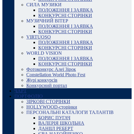
СИЛА МУЗИКИ
ПОЛОЖЕННЯ І ЗАЯВКА
КОНКУРСНІ СТОРІНКИ
МУЗИЧНИЙ ВІТЕР
ПОЛОЖЕННЯ І ЗАЯВКА
КОНКУРСНІ СТОРІНКИ
VIRTUOSO
ПОЛОЖЕННЯ І ЗАЯВКА
КОНКУРСНІ СТОРІНКИ
WORLD VISION
ПОЛОЖЕННЯ І ЗАЯВКА
КОНКУРСНІ СТОРІНКИ
Фотоконкурс Алеї Зірок
Constellation World Photo Fest
Журі конкурсів
Конкурсний портал
ЧАРТ
ПОРТФОЛІО
ЗІРКОВІ СТОРІНКИ
HOLLYWOOD-сторінки
ПЕРСОНАЛЬНІ КАТАЛОГИ ТАЛАНТІВ
БОРИС ПУГАЧ
ВАЛЕРІЯ ШКОЛЬНА
ДАНІІЛ РЕБЕРТ
ЄВА НАБОЙЧЕНКО