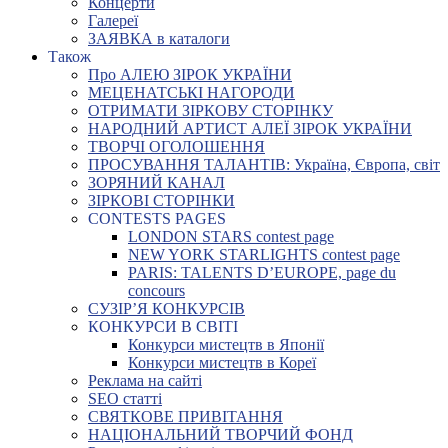
Концерти
Галереї
ЗАЯВКА в каталоги
Також
Про АЛЕЮ ЗІРОК УКРАЇНИ
МЕЦЕНАТСЬКІ НАГОРОДИ
ОТРИМАТИ ЗІРКОВУ СТОРІНКУ
НАРОДНИЙ АРТИСТ АЛЕЇ ЗІРОК УКРАЇНИ
ТВОРЧІ ОГОЛОШЕННЯ
ПРОСУВАННЯ ТАЛАНТІВ: Україна, Європа, світ
ЗОРЯНИЙ КАНАЛ
ЗІРКОВІ СТОРІНКИ
CONTESTS PAGES
LONDON STARS contest page
NEW YORK STARLIGHTS contest page
PARIS: TALENTS D’EUROPE, page du
concours
СУЗІР’Я КОНКУРСІВ
КОНКУРСИ В СВІТІ
Конкурси мистецтв в Японії
Конкурси мистецтв в Кореї
Реклама на сайті
SEO статті
СВЯТКОВЕ ПРИВІТАННЯ
НАЦІОНАЛЬНИЙ ТВОРЧИЙ ФОНД