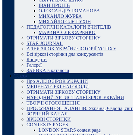
ІВАН ПРОЦІВ
ОЛЕКСАНДРА РОМАНОВА
МИХАЙЛО ЖУРБА
МИХАЙЛО СЛЄПУХІН
ПЕДАГОГІЧНІ КАТАЛОГИ ВЧИТЕЛІВ
МАРИНА СЛЮСАРЕНКО
ОТРИМАТИ ЗІРКОВУ СТОРІНКУ
STAR JOURNAL
АЛЕЯ ЗІРОК УКРАЇНИ: ІСТОРІЇ УСПІХУ
Всі зіркові сторінки для конкурсантів
Концерти
Галереї
ЗАЯВКА в каталоги
Також
Про АЛЕЮ ЗІРОК УКРАЇНИ
МЕЦЕНАТСЬКІ НАГОРОДИ
ОТРИМАТИ ЗІРКОВУ СТОРІНКУ
НАРОДНИЙ АРТИСТ АЛЕЇ ЗІРОК УКРАЇНИ
ТВОРЧІ ОГОЛОШЕННЯ
ПРОСУВАННЯ ТАЛАНТІВ: Україна, Європа, світ
ЗОРЯНИЙ КАНАЛ
ЗІРКОВІ СТОРІНКИ
CONTESTS PAGES
LONDON STARS contest page