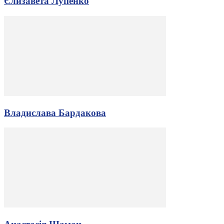
Єлизавета Лупенко
Владислава Бардакова