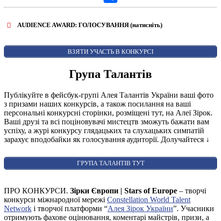
Share
AUDIENCE AWARD: ГОЛОСУВАННЯ (натисніть)
ВІДКРИТИ ФОРМУ ДЛЯ ГОЛОСУВАННЯ
AUDIENCE AWARD
ВЗЯТИ УЧАСТЬ В КОНКУРСІ
Група Талантів
Публікуйте в фейсбук-групі Алея Талантів України ваші фото
з призами наших конкурсів, а також посилання на ваші
персональні конкурсні сторінки, розміщені тут, на Алеї Зірок.
Ваші друзі та всі поціновувачі мистецтв зможуть бажати вам
успіху, а журі конкурсу глядацьких та слухацьких симпатій
зарахує вподобайки як голосування аудиторії. Долучайтеся
↓
ГРУПА ТАЛАНТІВ ТУТ
ПРО КОНКУРСИ.
Зірки Європи | Stars of Europe
– творчі
конкурси міжнародної мережі
Constellation World Talent
Network
і творчої платформи “
Алея Зірок України
”. Учасники
отримують фахове оцінювання, коментарі майстрів, призи, а