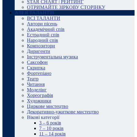
STAR CHART | РЕЙТИНГ
ОТРИМАЙТЕ ЗІРКОВУ СТОРІНКУ
АЛЕЯ ТАЛАНТІВ
ВСІ ТАЛАНТИ
Автори пісень
Академічний спів
Естрадний спів
Народний спів
Композитори
Диригенти
Інструментальна музика
Саксофон
Скрипка
Фортепіано
Театр
Читання
Моделінг
Хореографія
Художники
Циркове мистецтво
Декоративно-ужиткове мистецтво
Вікові категорії
3 – 6 років
7 – 10 років
11 – 14 років