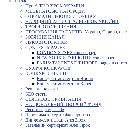
Також
Про АЛЕЮ ЗІРОК УКРАЇНИ
МЕЦЕНАТСЬКІ НАГОРОДИ
ОТРИМАТИ ЗІРКОВУ СТОРІНКУ
НАРОДНИЙ АРТИСТ АЛЕЇ ЗІРОК УКРАЇНИ
ТВОРЧІ ОГОЛОШЕННЯ
ПРОСУВАННЯ ТАЛАНТІВ: Україна, Європа, світ
ЗОРЯНИЙ КАНАЛ
ЗІРКОВІ СТОРІНКИ
CONTESTS PAGES
LONDON STARS contest page
NEW YORK STARLIGHTS contest page
PARIS: TALENTS D’EUROPE, page du concou
СУЗІР’Я КОНКУРСІВ
КОНКУРСИ В СВІТІ
Конкурси мистецтв в Японії
Конкурси мистецтв в Кореї
Реклама на сайті
SEO статті
СВЯТКОВЕ ПРИВІТАННЯ
НАЦІОНАЛЬНИЙ ТВОРЧИЙ ФОНД
Реєстр сертифікатів
Як отримати сертифікат призера
Диплом-сертифікат Алеї Зірок
Загальний сертифікат Алеї Зірок