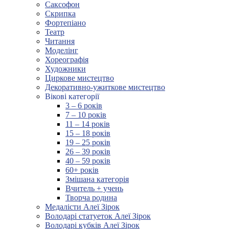
Саксофон
Скрипка
Фортепіано
Театр
Читання
Моделінг
Хореографія
Художники
Циркове мистецтво
Декоративно-ужиткове мистецтво
Вікові категорії
3 – 6 років
7 – 10 років
11 – 14 років
15 – 18 років
19 – 25 років
26 – 39 років
40 – 59 років
60+ років
Змішана категорія
Вчитель + учень
Творча родина
Медалісти Алеї Зірок
Володарі статуеток Алеї Зірок
Володарі кубків Алеї Зірок