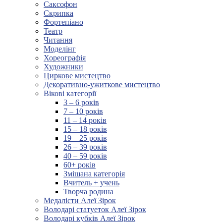
Саксофон
Скрипка
Фортепіано
Театр
Читання
Моделінг
Хореографія
Художники
Циркове мистецтво
Декоративно-ужиткове мистецтво
Вікові категорії
3 – 6 років
7 – 10 років
11 – 14 років
15 – 18 років
19 – 25 років
26 – 39 років
40 – 59 років
60+ років
Змішана категорія
Вчитель + учень
Творча родина
Медалісти Алеї Зірок
Володарі статуеток Алеї Зірок
Володарі кубків Алеї Зірок