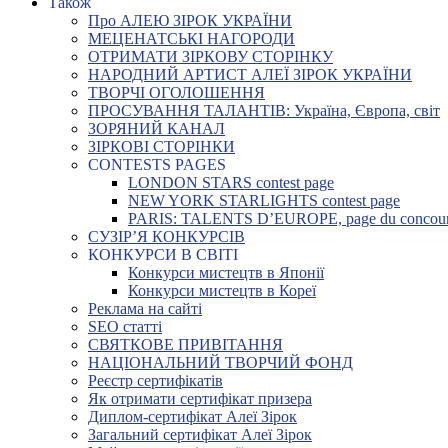
Також
Про АЛЕЮ ЗІРОК УКРАЇНИ
МЕЦЕНАТСЬКІ НАГОРОДИ
ОТРИМАТИ ЗІРКОВУ СТОРІНКУ
НАРОДНИЙ АРТИСТ АЛЕЇ ЗІРОК УКРАЇНИ
ТВОРЧІ ОГОЛОШЕННЯ
ПРОСУВАННЯ ТАЛАНТІВ: Україна, Європа, світ
ЗОРЯНИЙ КАНАЛ
ЗІРКОВІ СТОРІНКИ
CONTESTS PAGES
LONDON STARS contest page
NEW YORK STARLIGHTS contest page
PARIS: TALENTS D’EUROPE, page du concou
СУЗІР’Я КОНКУРСІВ
КОНКУРСИ В СВІТІ
Конкурси мистецтв в Японії
Конкурси мистецтв в Кореї
Реклама на сайті
SEO статті
СВЯТКОВЕ ПРИВІТАННЯ
НАЦІОНАЛЬНИЙ ТВОРЧИЙ ФОНД
Реєстр сертифікатів
Як отримати сертифікат призера
Диплом-сертифікат Алеї Зірок
Загальний сертифікат Алеї Зірок