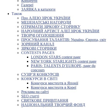
Концерти
Галереї
ЗАЯВКА в каталоги
Також
Про АЛЕЮ ЗІРОК УКРАЇНИ
МЕЦЕНАТСЬКІ НАГОРОДИ
ОТРИМАТИ ЗІРКОВУ СТОРІНКУ
НАРОДНИЙ АРТИСТ АЛЕЇ ЗІРОК УКРАЇНИ
ТВОРЧІ ОГОЛОШЕННЯ
ПРОСУВАННЯ ТАЛАНТІВ: Україна, Європа, світ
ЗОРЯНИЙ КАНАЛ
ЗІРКОВІ СТОРІНКИ
CONTESTS PAGES
LONDON STARS contest page
NEW YORK STARLIGHTS contest page
PARIS: TALENTS D’EUROPE, page du
concours
СУЗІР’Я КОНКУРСІВ
КОНКУРСИ В СВІТІ
Конкурси мистецтв в Японії
Конкурси мистецтв в Кореї
Реклама на сайті
SEO статті
СВЯТКОВЕ ПРИВІТАННЯ
НАЦІОНАЛЬНИЙ ТВОРЧИЙ ФОНД