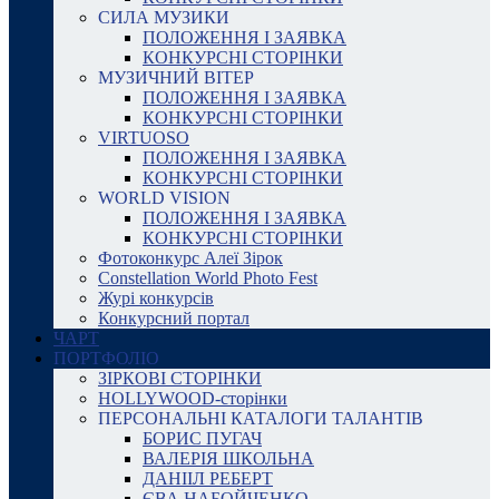
СИЛА МУЗИКИ
ПОЛОЖЕННЯ І ЗАЯВКА
КОНКУРСНІ СТОРІНКИ
МУЗИЧНИЙ ВІТЕР
ПОЛОЖЕННЯ І ЗАЯВКА
КОНКУРСНІ СТОРІНКИ
VIRTUOSO
ПОЛОЖЕННЯ І ЗАЯВКА
КОНКУРСНІ СТОРІНКИ
WORLD VISION
ПОЛОЖЕННЯ І ЗАЯВКА
КОНКУРСНІ СТОРІНКИ
Фотоконкурс Алеї Зірок
Constellation World Photo Fest
Журі конкурсів
Конкурсний портал
ЧАРТ
ПОРТФОЛІО
ЗІРКОВІ СТОРІНКИ
HOLLYWOOD-сторінки
ПЕРСОНАЛЬНІ КАТАЛОГИ ТАЛАНТІВ
БОРИС ПУГАЧ
ВАЛЕРІЯ ШКОЛЬНА
ДАНІІЛ РЕБЕРТ
ЄВА НАБОЙЧЕНКО