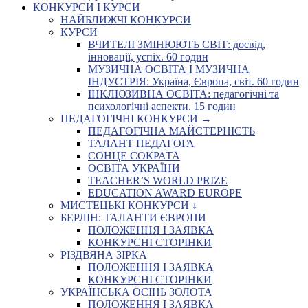
КОНКУРСИ І КУРСИ
НАЙБЛИЖЧІ КОНКУРСИ
КУРСИ
ВЧИТЕЛІ ЗМІНЮЮТЬ СВІТ: досвід,
інновації, успіх. 60 годин
МУЗИЧНА ОСВІТА І МУЗИЧНА
ІНДУСТРІЯ: Україна, Європа, світ. 60 годин
ІНКЛЮЗИВНА ОСВІТА: педагогічні та
психологічні аспекти. 15 годин
ПЕДАГОГІЧНІ КОНКУРСИ →
ПЕДАГОГІЧНА МАЙСТЕРНІСТЬ
ТАЛАНТ ПЕДАГОГА
СОНЦЕ СОКРАТА
ОСВІТА УКРАЇНИ
TEACHER’S WORLD PRIZE
EDUCATION AWARD EUROPE
МИСТЕЦЬКІ КОНКУРСИ ↓
БЕРЛІН: ТАЛАНТИ ЄВРОПИ
ПОЛОЖЕННЯ І ЗАЯВКА
КОНКУРСНІ СТОРІНКИ
РІЗДВЯНА ЗІРКА
ПОЛОЖЕННЯ І ЗАЯВКА
КОНКУРСНІ СТОРІНКИ
УКРАЇНСЬКА ОСІНЬ ЗОЛОТА
ПОЛОЖЕННЯ І ЗАЯВКА