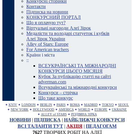
Конкурсні сторінки
Контакти
Підписка на новини
КОНКУРСНИЙ ПОРТАЛ
Що я оплачую тут?
Віртуальні нагороди Алеї Зірок
Медалісти та володарі статуеток і кубків
Алеї Зірок України
Alley of Stars: Europe
For American teachers
Країни і міста
::
ВСЕУКРАЇНСЬКІ ТА МІЖНАРОДНІ
КОНКУРСИ ЦЬОГО МІСЯЦЯ
Кубок За публікацію статті на сайті
adverman.com
Всеукраїнські та міжнародні конкурси
Конкурси – стрічка
Що таке конкурс
✦
KYIV
✦
LONDON
✦
BERLIN
✦
PARIS
✦
ROMA
✦
MADRID
✦
TOKYO
✦
SEOUL
✦
NEW YORK
✦
HOLLYWOOD
✦
AMERICA
✦
WORLD
✦
EUROPE
✦
UKRAINE
✦
ALLEY of STARS
✦
РІЗДВЯНА ЗІРКА
НОВИНИ
|
ПІДПИСКА
|
НАЙБЛИЖЧІ КОНКУРСИ
ВСІ ТАЛАНТИ ТУТ
|
АКЦІЯ
|
ПЕДАГОГАМ
7627
ТВОРЧИХ РОБІТ НА АЛЕЇ