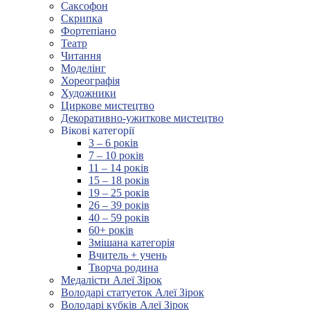
Саксофон
Скрипка
Фортепіано
Театр
Читання
Моделінг
Хореографія
Художники
Циркове мистецтво
Декоративно-ужиткове мистецтво
Вікові категорії
3 – 6 років
7 – 10 років
11 – 14 років
15 – 18 років
19 – 25 років
26 – 39 років
40 – 59 років
60+ років
Змішана категорія
Вчитель + учень
Творча родина
Медалісти Алеї Зірок
Володарі статуеток Алеї Зірок
Володарі кубків Алеї Зірок