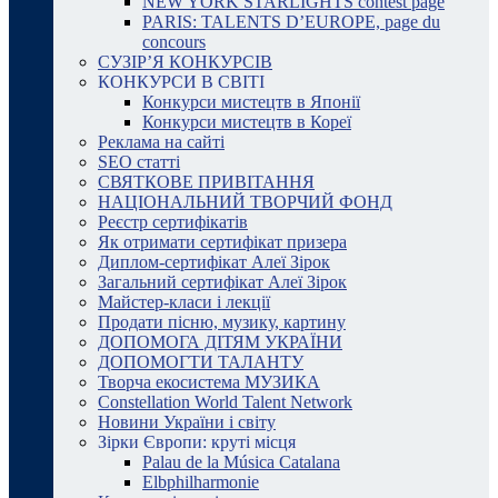
NEW YORK STARLIGHTS contest page
PARIS: TALENTS D’EUROPE, page du
concours
СУЗІР’Я КОНКУРСІВ
КОНКУРСИ В СВІТІ
Конкурси мистецтв в Японії
Конкурси мистецтв в Кореї
Реклама на сайті
SEO статті
СВЯТКОВЕ ПРИВІТАННЯ
НАЦІОНАЛЬНИЙ ТВОРЧИЙ ФОНД
Реєстр сертифікатів
Як отримати сертифікат призера
Диплом-сертифікат Алеї Зірок
Загальний сертифікат Алеї Зірок
Майстер-класи і лекції
Продати пісню, музику, картину
ДОПОМОГА ДІТЯМ УКРАЇНИ
ДОПОМОГТИ ТАЛАНТУ
Творча екосистема МУЗИКА
Constellation World Talent Network
Новини України і світу
Зірки Європи: круті місця
Palau de la Música Catalana
Elbphilharmonie