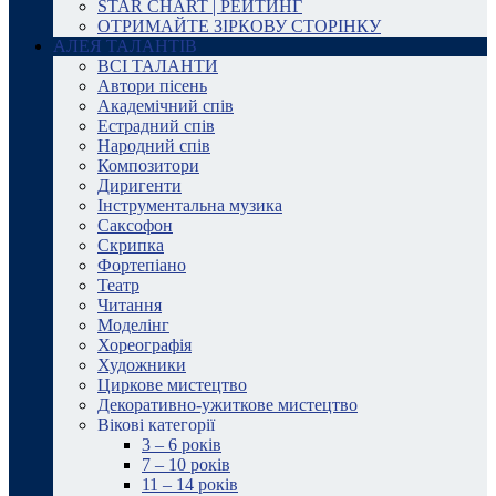
STAR CHART | РЕЙТИНГ
ОТРИМАЙТЕ ЗІРКОВУ СТОРІНКУ
АЛЕЯ ТАЛАНТІВ
ВСІ ТАЛАНТИ
Автори пісень
Академічний спів
Естрадний спів
Народний спів
Композитори
Диригенти
Інструментальна музика
Саксофон
Скрипка
Фортепіано
Театр
Читання
Моделінг
Хореографія
Художники
Циркове мистецтво
Декоративно-ужиткове мистецтво
Вікові категорії
3 – 6 років
7 – 10 років
11 – 14 років