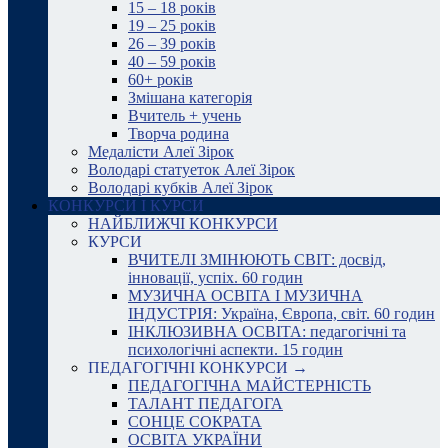
15 – 18 років
19 – 25 років
26 – 39 років
40 – 59 років
60+ років
Змішана категорія
Вчитель + учень
Творча родина
Медалісти Алеї Зірок
Володарі статуеток Алеї Зірок
Володарі кубків Алеї Зірок
КОНКУРСИ І КУРСИ
НАЙБЛИЖЧІ КОНКУРСИ
КУРСИ
ВЧИТЕЛІ ЗМІНЮЮТЬ СВІТ: досвід,
інновації, успіх. 60 годин
МУЗИЧНА ОСВІТА І МУЗИЧНА
ІНДУСТРІЯ: Україна, Європа, світ. 60 годин
ІНКЛЮЗИВНА ОСВІТА: педагогічні та
психологічні аспекти. 15 годин
ПЕДАГОГІЧНІ КОНКУРСИ →
ПЕДАГОГІЧНА МАЙСТЕРНІСТЬ
ТАЛАНТ ПЕДАГОГА
СОНЦЕ СОКРАТА
ОСВІТА УКРАЇНИ