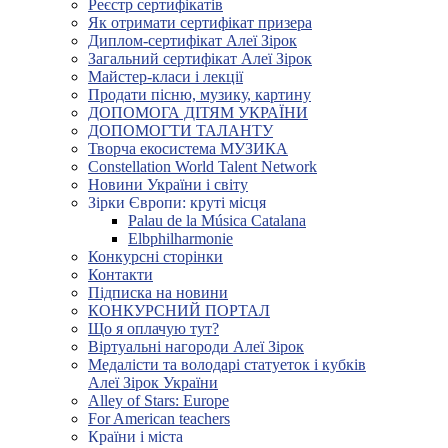
Реєстр сертифікатів
Як отримати сертифікат призера
Диплом-сертифікат Алеї Зірок
Загальний сертифікат Алеї Зірок
Майстер-класи і лекції
Продати пісню, музику, картину
ДОПОМОГА ДІТЯМ УКРАЇНИ
ДОПОМОГТИ ТАЛАНТУ
Творча екосистема МУЗИКА
Constellation World Talent Network
Новини України і світу
Зірки Європи: круті місця
Palau de la Música Catalana
Elbphilharmonie
Конкурсні сторінки
Контакти
Підписка на новини
КОНКУРСНИЙ ПОРТАЛ
Що я оплачую тут?
Віртуальні нагороди Алеї Зірок
Медалісти та володарі статуеток і кубків
Алеї Зірок України
Alley of Stars: Europe
For American teachers
Країни і міста