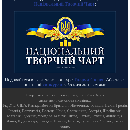
Національний Творчий Чарт
:
Подавайтеся в Чарт через конкурс
Творча Сотня
. Або через
інші наші
конкурси
із Золотими пакетами.
Cторінки і творчі роботи резидентів Алеї Зірок
дивляться і слухають в країнах:
Україна, США, Канада, Велика Британія, Німеччина, Франція, Італія, Греція,
Іспанія, Португалія, Польща, Чехія, Словаччина, Австрія, Швейцарія,
Болгарія, Румунія, Молдова, Бельгія, Литва, Латвія, Естонія, Фінляндія,
Данія, Нідерланди, Ірландія, Швеція, Ізраїль, Туреччина, Японія, Китай
тощо.