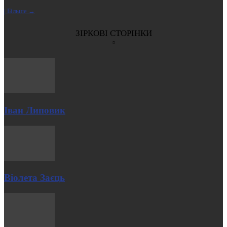
| Більше →
ЗІРКОВІ СТОРІНКИ
Іван Липовик
Віолета Заєць