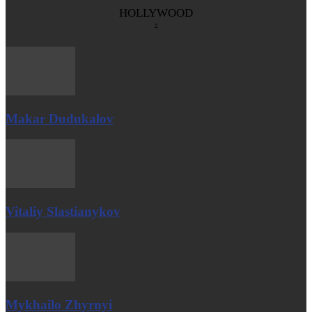
HOLLYWOOD
Makar Dudukalov
Vitaliy Slastianykov
Mykhailo Zhyrnyi