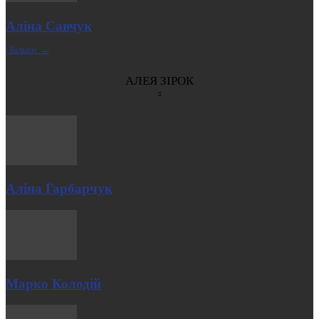
Аліна Савчук
| Більше →
АЛЕЯ ЗІРОК
Аліна Гарбарчук
Марко Колодій