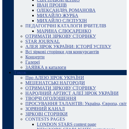
ІВАН ПРОЦІВ
ОЛЕКСАНДРА РОМАНОВА
МИХАЙЛО ЖУРБА
МИХАЙЛО СЛЄПУХІН
ПЕДАГОГІЧНІ КАТАЛОГИ ВЧИТЕЛІВ
МАРИНА СЛЮСАРЕНКО
ОТРИМАТИ ЗІРКОВУ СТОРІНКУ
STAR JOURNAL
АЛЕЯ ЗІРОК УКРАЇНИ: ІСТОРІЇ УСПІХУ
Всі зіркові сторінки для конкурсантів
Концерти
Галереї
ЗАЯВКА в каталоги
Також
Про АЛЕЮ ЗІРОК УКРАЇНИ
МЕЦЕНАТСЬКІ НАГОРОДИ
ОТРИМАТИ ЗІРКОВУ СТОРІНКУ
НАРОДНИЙ АРТИСТ АЛЕЇ ЗІРОК УКРАЇНИ
ТВОРЧІ ОГОЛОШЕННЯ
ПРОСУВАННЯ ТАЛАНТІВ: Україна, Європа, світ
ЗОРЯНИЙ КАНАЛ
ЗІРКОВІ СТОРІНКИ
CONTESTS PAGES
LONDON STARS contest page