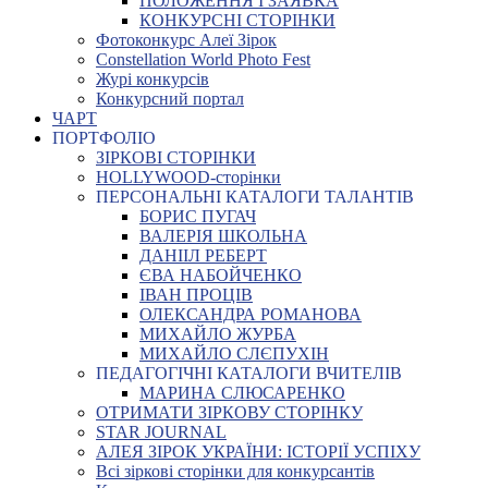
ПОЛОЖЕННЯ І ЗАЯВКА
КОНКУРСНІ СТОРІНКИ
Фотоконкурс Алеї Зірок
Constellation World Photo Fest
Журі конкурсів
Конкурсний портал
ЧАРТ
ПОРТФОЛІО
ЗІРКОВІ СТОРІНКИ
HOLLYWOOD-сторінки
ПЕРСОНАЛЬНІ КАТАЛОГИ ТАЛАНТІВ
БОРИС ПУГАЧ
ВАЛЕРІЯ ШКОЛЬНА
ДАНІІЛ РЕБЕРТ
ЄВА НАБОЙЧЕНКО
ІВАН ПРОЦІВ
ОЛЕКСАНДРА РОМАНОВА
МИХАЙЛО ЖУРБА
МИХАЙЛО СЛЄПУХІН
ПЕДАГОГІЧНІ КАТАЛОГИ ВЧИТЕЛІВ
МАРИНА СЛЮСАРЕНКО
ОТРИМАТИ ЗІРКОВУ СТОРІНКУ
STAR JOURNAL
АЛЕЯ ЗІРОК УКРАЇНИ: ІСТОРІЇ УСПІХУ
Всі зіркові сторінки для конкурсантів