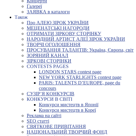
Концерти
Галереї
ЗАЯВКА в каталоги
Також
Про АЛЕЮ ЗІРОК УКРАЇНИ
МЕЦЕНАТСЬКІ НАГОРОДИ
ОТРИМАТИ ЗІРКОВУ СТОРІНКУ
НАРОДНИЙ АРТИСТ АЛЕЇ ЗІРОК УКРАЇНИ
ТВОРЧІ ОГОЛОШЕННЯ
ПРОСУВАННЯ ТАЛАНТІВ: Україна, Європа, світ
ЗОРЯНИЙ КАНАЛ
ЗІРКОВІ СТОРІНКИ
CONTESTS PAGES
LONDON STARS contest page
NEW YORK STARLIGHTS contest page
PARIS: TALENTS D’EUROPE, page du
concours
СУЗІР’Я КОНКУРСІВ
КОНКУРСИ В СВІТІ
Конкурси мистецтв в Японії
Конкурси мистецтв в Кореї
Реклама на сайті
SEO статті
СВЯТКОВЕ ПРИВІТАННЯ
НАЦІОНАЛЬНИЙ ТВОРЧИЙ ФОНД