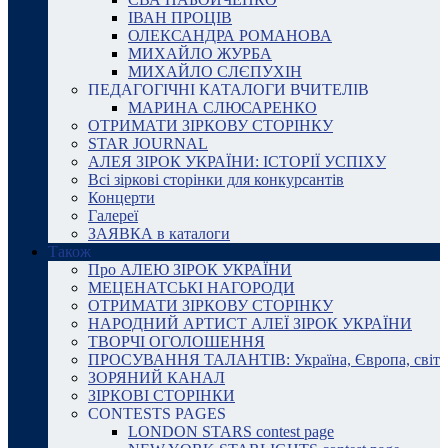
ІВАН ПРОЦІВ
ОЛЕКСАНДРА РОМАНОВА
МИХАЙЛО ЖУРБА
МИХАЙЛО СЛЄПУХІН
ПЕДАГОГІЧНІ КАТАЛОГИ ВЧИТЕЛІВ
МАРИНА СЛЮСАРЕНКО
ОТРИМАТИ ЗІРКОВУ СТОРІНКУ
STAR JOURNAL
АЛЕЯ ЗІРОК УКРАЇНИ: ІСТОРІЇ УСПІХУ
Всі зіркові сторінки для конкурсантів
Концерти
Галереї
ЗАЯВКА в каталоги
Також
Про АЛЕЮ ЗІРОК УКРАЇНИ
МЕЦЕНАТСЬКІ НАГОРОДИ
ОТРИМАТИ ЗІРКОВУ СТОРІНКУ
НАРОДНИЙ АРТИСТ АЛЕЇ ЗІРОК УКРАЇНИ
ТВОРЧІ ОГОЛОШЕННЯ
ПРОСУВАННЯ ТАЛАНТІВ: Україна, Європа, світ
ЗОРЯНИЙ КАНАЛ
ЗІРКОВІ СТОРІНКИ
CONTESTS PAGES
LONDON STARS contest page