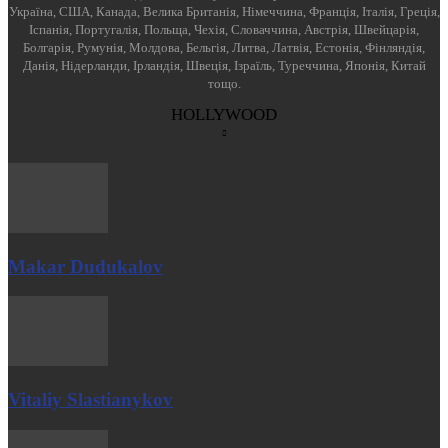
Україна, США, Канада, Велика Британія, Німеччина, Франція, Італія, Греція,
Іспанія, Португалія, Польща, Чехія, Словаччина, Австрія, Швейцарія,
Болгарія, Румунія, Молдова, Бельгія, Литва, Латвія, Естонія, Фінляндія,
Данія, Нідерланди, Ірландія, Швеція, Ізраїль, Туреччина, Японія, Китай
тощо.
HOLLYWOOD
Makar Dudukalov
Vitaliy Slastianykov