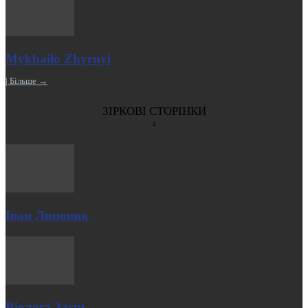
Mykhailo Zhyrnyi
| Більше →
ЗІРКОВІ СТОРІНКИ
Іван Липовик
Віолета Заєць