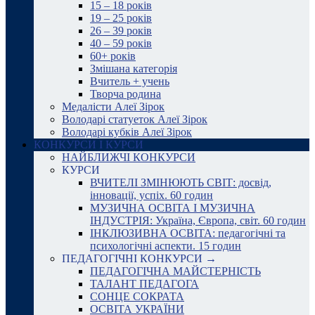
15 – 18 років
19 – 25 років
26 – 39 років
40 – 59 років
60+ років
Змішана категорія
Вчитель + учень
Творча родина
Медалісти Алеї Зірок
Володарі статуеток Алеї Зірок
Володарі кубків Алеї Зірок
КОНКУРСИ І КУРСИ
НАЙБЛИЖЧІ КОНКУРСИ
КУРСИ
ВЧИТЕЛІ ЗМІНЮЮТЬ СВІТ: досвід,
інновації, успіх. 60 годин
МУЗИЧНА ОСВІТА І МУЗИЧНА
ІНДУСТРІЯ: Україна, Європа, світ. 60 годин
ІНКЛЮЗИВНА ОСВІТА: педагогічні та
психологічні аспекти. 15 годин
ПЕДАГОГІЧНІ КОНКУРСИ →
ПЕДАГОГІЧНА МАЙСТЕРНІСТЬ
ТАЛАНТ ПЕДАГОГА
СОНЦЕ СОКРАТА
ОСВІТА УКРАЇНИ