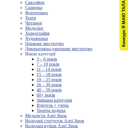
Конкурс Я МАЮ ТАЛАНТ!
Саксофон
Скрипка
Фортепіано
Театр
Читання
Моделінг
Хореографія
Художники
Циркове мистецтво
Декоративно-ужиткове мистецтво
Вікові категорії
3 – 6 років
7 – 10 років
11 – 14 років
15 – 18 років
19 – 25 років
26 – 39 років
40 – 59 років
60+ років
Змішана категорія
Вчитель + учень
Творча родина
Медалісти Алеї Зірок
Володарі статуеток Алеї Зірок
Володарі кубків Алеї Зірок