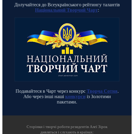
Долучайтеся до Всеукраїнського рейтингу талантів
Національний Творчий Чарт
:
Подавайтеся в Чарт через конкурс
Творча Сотня
.
Або через інші наші
конкурси
із Золотими
пакетами.
Cторінки і творчі роботи резидентів Алеї Зірок
дивляться і слухають в країнах: