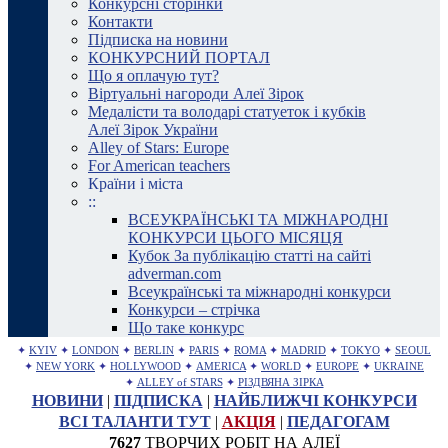
Конкурсні сторінки
Контакти
Підписка на новини
КОНКУРСНИЙ ПОРТАЛ
Що я оплачую тут?
Віртуальні нагороди Алеї Зірок
Медалісти та володарі статуеток і кубків
Алеї Зірок України
Alley of Stars: Europe
For American teachers
Країни і міста
::
ВСЕУКРАЇНСЬКІ ТА МІЖНАРОДНІ
КОНКУРСИ ЦЬОГО МІСЯЦЯ
Кубок За публікацію статті на сайті
adverman.com
Всеукраїнські та міжнародні конкурси
Конкурси – стрічка
Що таке конкурс
✦
KYIV
✦
LONDON
✦
BERLIN
✦
PARIS
✦
ROMA
✦
MADRID
✦
TOKYO
✦
SEOUL
✦
NEW YORK
✦
HOLLYWOOD
✦
AMERICA
✦
WORLD
✦
EUROPE
✦
UKRAINE
✦
ALLEY of STARS
✦
РІЗДВЯНА ЗІРКА
НОВИНИ
|
ПІДПИСКА
|
НАЙБЛИЖЧІ КОНКУРСИ
ВСІ ТАЛАНТИ ТУТ
|
АКЦІЯ
|
ПЕДАГОГАМ
7627
ТВОРЧИХ РОБІТ НА АЛЕЇ