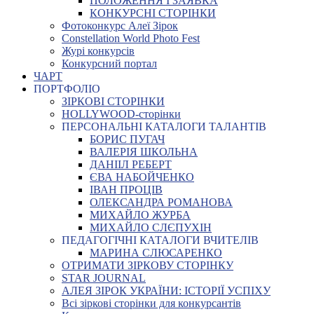
ПОЛОЖЕННЯ І ЗАЯВКА
КОНКУРСНІ СТОРІНКИ
Фотоконкурс Алеї Зірок
Constellation World Photo Fest
Журі конкурсів
Конкурсний портал
ЧАРТ
ПОРТФОЛІО
ЗІРКОВІ СТОРІНКИ
HOLLYWOOD-сторінки
ПЕРСОНАЛЬНІ КАТАЛОГИ ТАЛАНТІВ
БОРИС ПУГАЧ
ВАЛЕРІЯ ШКОЛЬНА
ДАНІІЛ РЕБЕРТ
ЄВА НАБОЙЧЕНКО
ІВАН ПРОЦІВ
ОЛЕКСАНДРА РОМАНОВА
МИХАЙЛО ЖУРБА
МИХАЙЛО СЛЄПУХІН
ПЕДАГОГІЧНІ КАТАЛОГИ ВЧИТЕЛІВ
МАРИНА СЛЮСАРЕНКО
ОТРИМАТИ ЗІРКОВУ СТОРІНКУ
STAR JOURNAL
АЛЕЯ ЗІРОК УКРАЇНИ: ІСТОРІЇ УСПІХУ
Всі зіркові сторінки для конкурсантів