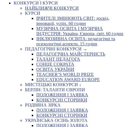
КОНКУРСИ І КУРСИ
НАЙБЛИЖЧІ КОНКУРСИ
КУРСИ
ВЧИТЕЛІ ЗМІНЮЮТЬ СВІТ: досвід,
інновації, успіх. 60 годин
МУЗИЧНА ОСВІТА І МУЗИЧНА
ІНДУСТРІЯ: Україна, Європа, світ. 60 годин
ІНКЛЮЗИВНА ОСВІТА: педагогічні та
психологічні аспекти. 15 годин
ПЕДАГОГІЧНІ КОНКУРСИ →
ПЕДАГОГІЧНА МАЙСТЕРНІСТЬ
ТАЛАНТ ПЕДАГОГА
СОНЦЕ СОКРАТА
ОСВІТА УКРАЇНИ
TEACHER’S WORLD PRIZE
EDUCATION AWARD EUROPE
МИСТЕЦЬКІ КОНКУРСИ ↓
БЕРЛІН: ТАЛАНТИ ЄВРОПИ
ПОЛОЖЕННЯ І ЗАЯВКА
КОНКУРСНІ СТОРІНКИ
РІЗДВЯНА ЗІРКА
ПОЛОЖЕННЯ І ЗАЯВКА
КОНКУРСНІ СТОРІНКИ
УКРАЇНСЬКА ОСІНЬ ЗОЛОТА
ПОЛОЖЕННЯ І ЗАЯВКА