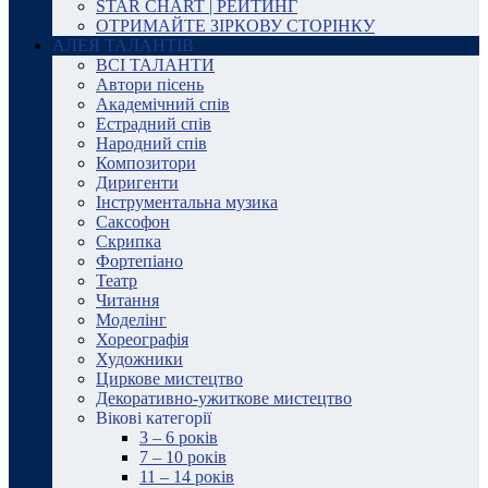
STAR CHART | РЕЙТИНГ
ОТРИМАЙТЕ ЗІРКОВУ СТОРІНКУ
АЛЕЯ ТАЛАНТІВ
ВСІ ТАЛАНТИ
Автори пісень
Академічний спів
Естрадний спів
Народний спів
Композитори
Диригенти
Інструментальна музика
Саксофон
Скрипка
Фортепіано
Театр
Читання
Моделінг
Хореографія
Художники
Циркове мистецтво
Декоративно-ужиткове мистецтво
Вікові категорії
3 – 6 років
7 – 10 років
11 – 14 років