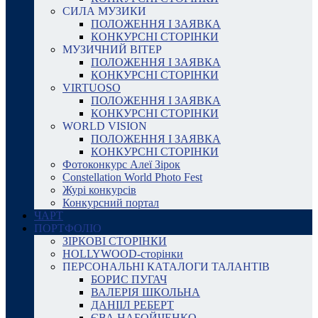
СИЛА МУЗИКИ
ПОЛОЖЕННЯ І ЗАЯВКА
КОНКУРСНІ СТОРІНКИ
МУЗИЧНИЙ ВІТЕР
ПОЛОЖЕННЯ І ЗАЯВКА
КОНКУРСНІ СТОРІНКИ
VIRTUOSO
ПОЛОЖЕННЯ І ЗАЯВКА
КОНКУРСНІ СТОРІНКИ
WORLD VISION
ПОЛОЖЕННЯ І ЗАЯВКА
КОНКУРСНІ СТОРІНКИ
Фотоконкурс Алеї Зірок
Constellation World Photo Fest
Журі конкурсів
Конкурсний портал
ЧАРТ
ПОРТФОЛІО
ЗІРКОВІ СТОРІНКИ
HOLLYWOOD-сторінки
ПЕРСОНАЛЬНІ КАТАЛОГИ ТАЛАНТІВ
БОРИС ПУГАЧ
ВАЛЕРІЯ ШКОЛЬНА
ДАНІІЛ РЕБЕРТ
ЄВА НАБОЙЧЕНКО