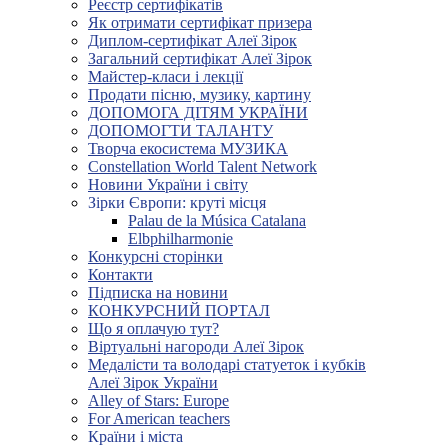
Реєстр сертифікатів
Як отримати сертифікат призера
Диплом-сертифікат Алеї Зірок
Загальний сертифікат Алеї Зірок
Майстер-класи і лекції
Продати пісню, музику, картину
ДОПОМОГА ДІТЯМ УКРАЇНИ
ДОПОМОГТИ ТАЛАНТУ
Творча екосистема МУЗИКА
Constellation World Talent Network
Новини України і світу
Зірки Європи: круті місця
Palau de la Música Catalana
Elbphilharmonie
Конкурсні сторінки
Контакти
Підписка на новини
КОНКУРСНИЙ ПОРТАЛ
Що я оплачую тут?
Віртуальні нагороди Алеї Зірок
Медалісти та володарі статуеток і кубків
Алеї Зірок України
Alley of Stars: Europe
For American teachers
Країни і міста