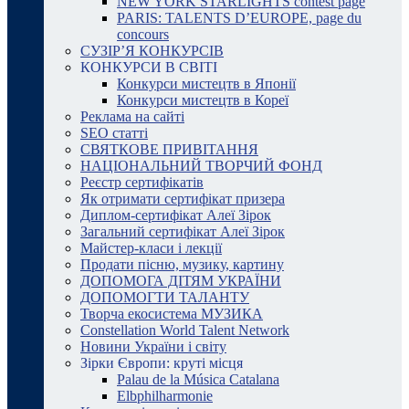
NEW YORK STARLIGHTS contest page
PARIS: TALENTS D’EUROPE, page du
concours
СУЗІР’Я КОНКУРСІВ
КОНКУРСИ В СВІТІ
Конкурси мистецтв в Японії
Конкурси мистецтв в Кореї
Реклама на сайті
SEO статті
СВЯТКОВЕ ПРИВІТАННЯ
НАЦІОНАЛЬНИЙ ТВОРЧИЙ ФОНД
Реєстр сертифікатів
Як отримати сертифікат призера
Диплом-сертифікат Алеї Зірок
Загальний сертифікат Алеї Зірок
Майстер-класи і лекції
Продати пісню, музику, картину
ДОПОМОГА ДІТЯМ УКРАЇНИ
ДОПОМОГТИ ТАЛАНТУ
Творча екосистема МУЗИКА
Constellation World Talent Network
Новини України і світу
Зірки Європи: круті місця
Palau de la Música Catalana
Elbphilharmonie