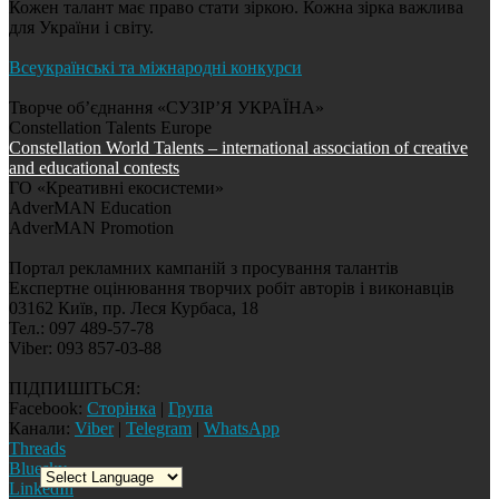
Кожен талант має право стати зіркою. Кожна зірка важлива
для України і світу.
Всеукраїнські та міжнародні конкурси
Творче об’єднання «СУЗІР’Я УКРАЇНА»
Constellation Talents Europe
Constellation World Talents – international association of creative
and educational contests
ГО «Креативні екосистеми»
AdverMAN Education
AdverMAN Promotion
Портал рекламних кампаній з просування талантів
Експертне оцінювання творчих робіт авторів і виконавців
03162 Київ, пр. Леся Курбаса, 18
Тел.: 097 489-57-78
Viber: 093 857-03-88
ПІДПИШІТЬСЯ:
Facebook:
Сторінка
|
Група
Канали:
Viber
|
Telegram
|
WhatsApp
Threads
Bluesky
LinkedIn