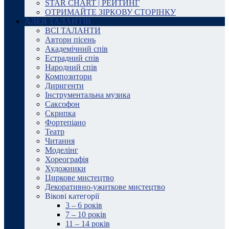
STAR CHART | РЕЙТИНГ
ОТРИМАЙТЕ ЗІРКОВУ СТОРІНКУ
АЛЕЯ ТАЛАНТІВ
ВСІ ТАЛАНТИ
Автори пісень
Академічний спів
Естрадний спів
Народний спів
Композитори
Диригенти
Інструментальна музика
Саксофон
Скрипка
Фортепіано
Театр
Читання
Моделінг
Хореографія
Художники
Циркове мистецтво
Декоративно-ужиткове мистецтво
Вікові категорії
3 – 6 років
7 – 10 років
11 – 14 років