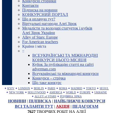
Конкурсні сторінки
Контакти
Підписка на новини
КОНКУРСНИЙ ПОРТАЛ
Що я оплачую тут?
Віртуальні нагороди Алеї Зірок
Медалісти та володарі статуеток і кубків
Алеї Зірок України
Alley of Stars: Europe
For American teachers
Країни і міста
::
ВСЕУКРАЇНСЬКІ ТА МІЖНАРОДНІ
КОНКУРСИ ЦЬОГО МІСЯЦЯ
Кубок За публікацію статті на сайті
adverman.com
Всеукраїнські та міжнародні конкурси
Конкурси – стрічка
Що таке конкурс
✦
KYIV
✦
LONDON
✦
BERLIN
✦
PARIS
✦
ROMA
✦
MADRID
✦
TOKYO
✦
SEOUL
✦
NEW YORK
✦
HOLLYWOOD
✦
AMERICA
✦
WORLD
✦
EUROPE
✦
UKRAINE
✦
ALLEY of STARS
✦
РІЗДВЯНА ЗІРКА
НОВИНИ
|
ПІДПИСКА
|
НАЙБЛИЖЧІ КОНКУРСИ
ВСІ ТАЛАНТИ ТУТ
|
АКЦІЯ
|
ПЕДАГОГАМ
7627
ТВОРЧИХ РОБІТ НА АЛЕЇ