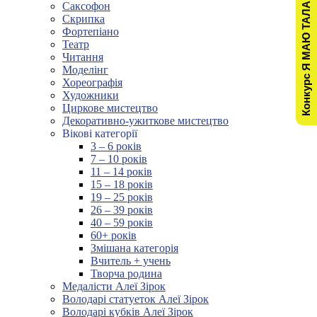
Конкурс Я МАЮ ТАЛАНТ!
Саксофон
Скрипка
Фортепіано
Театр
Читання
Моделінг
Хореографія
Художники
Циркове мистецтво
Декоративно-ужиткове мистецтво
Вікові категорії
3 – 6 років
7 – 10 років
11 – 14 років
15 – 18 років
19 – 25 років
26 – 39 років
40 – 59 років
60+ років
Змішана категорія
Вчитель + учень
Творча родина
Медалісти Алеї Зірок
Володарі статуеток Алеї Зірок
Володарі кубків Алеї Зірок