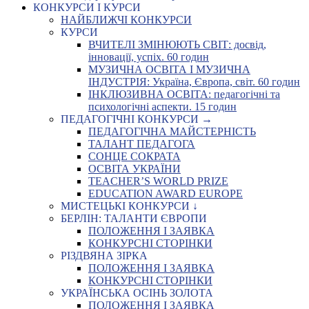
КОНКУРСИ І КУРСИ
НАЙБЛИЖЧІ КОНКУРСИ
КУРСИ
ВЧИТЕЛІ ЗМІНЮЮТЬ СВІТ: досвід,
інновації, успіх. 60 годин
МУЗИЧНА ОСВІТА І МУЗИЧНА
ІНДУСТРІЯ: Україна, Європа, світ. 60 годин
ІНКЛЮЗИВНА ОСВІТА: педагогічні та
психологічні аспекти. 15 годин
ПЕДАГОГІЧНІ КОНКУРСИ →
ПЕДАГОГІЧНА МАЙСТЕРНІСТЬ
ТАЛАНТ ПЕДАГОГА
СОНЦЕ СОКРАТА
ОСВІТА УКРАЇНИ
TEACHER’S WORLD PRIZE
EDUCATION AWARD EUROPE
МИСТЕЦЬКІ КОНКУРСИ ↓
БЕРЛІН: ТАЛАНТИ ЄВРОПИ
ПОЛОЖЕННЯ І ЗАЯВКА
КОНКУРСНІ СТОРІНКИ
РІЗДВЯНА ЗІРКА
ПОЛОЖЕННЯ І ЗАЯВКА
КОНКУРСНІ СТОРІНКИ
УКРАЇНСЬКА ОСІНЬ ЗОЛОТА
ПОЛОЖЕННЯ І ЗАЯВКА