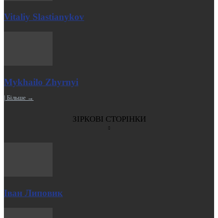
Vitaliy Slastianykov
Mykhailo Zhyrnyi
| Більше →
ЗІРКОВІ СТОРІНКИ
Іван Липовик