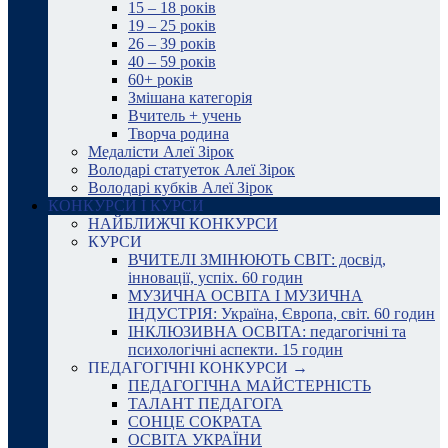
15 – 18 років
19 – 25 років
26 – 39 років
40 – 59 років
60+ років
Змішана категорія
Вчитель + учень
Творча родина
Медалісти Алеї Зірок
Володарі статуеток Алеї Зірок
Володарі кубків Алеї Зірок
КОНКУРСИ І КУРСИ
НАЙБЛИЖЧІ КОНКУРСИ
КУРСИ
ВЧИТЕЛІ ЗМІНЮЮТЬ СВІТ: досвід,
інновації, успіх. 60 годин
МУЗИЧНА ОСВІТА І МУЗИЧНА
ІНДУСТРІЯ: Україна, Європа, світ. 60 годин
ІНКЛЮЗИВНА ОСВІТА: педагогічні та
психологічні аспекти. 15 годин
ПЕДАГОГІЧНІ КОНКУРСИ →
ПЕДАГОГІЧНА МАЙСТЕРНІСТЬ
ТАЛАНТ ПЕДАГОГА
СОНЦЕ СОКРАТА
ОСВІТА УКРАЇНИ