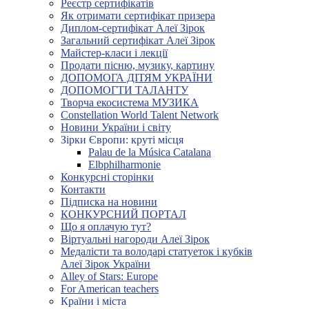
Реєстр сертифікатів
Як отримати сертифікат призера
Диплом-сертифікат Алеї Зірок
Загальний сертифікат Алеї Зірок
Майстер-класи і лекції
Продати пісню, музику, картину
ДОПОМОГА ДІТЯМ УКРАЇНИ
ДОПОМОГТИ ТАЛАНТУ
Творча екосистема МУЗИКА
Constellation World Talent Network
Новини України і світу
Зірки Європи: круті місця
Palau de la Música Catalana
Elbphilharmonie
Конкурсні сторінки
Контакти
Підписка на новини
КОНКУРСНИЙ ПОРТАЛ
Що я оплачую тут?
Віртуальні нагороди Алеї Зірок
Медалісти та володарі статуеток і кубків
Алеї Зірок України
Alley of Stars: Europe
For American teachers
Країни і міста