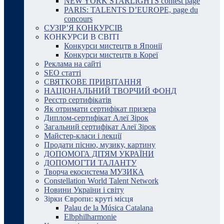
NEW YORK STARLIGHTS contest page
PARIS: TALENTS D’EUROPE, page du
concours
СУЗІР’Я КОНКУРСІВ
КОНКУРСИ В СВІТІ
Конкурси мистецтв в Японії
Конкурси мистецтв в Кореї
Реклама на сайті
SEO статті
СВЯТКОВЕ ПРИВІТАННЯ
НАЦІОНАЛЬНИЙ ТВОРЧИЙ ФОНД
Реєстр сертифікатів
Як отримати сертифікат призера
Диплом-сертифікат Алеї Зірок
Загальний сертифікат Алеї Зірок
Майстер-класи і лекції
Продати пісню, музику, картину
ДОПОМОГА ДІТЯМ УКРАЇНИ
ДОПОМОГТИ ТАЛАНТУ
Творча екосистема МУЗИКА
Constellation World Talent Network
Новини України і світу
Зірки Європи: круті місця
Palau de la Música Catalana
Elbphilharmonie