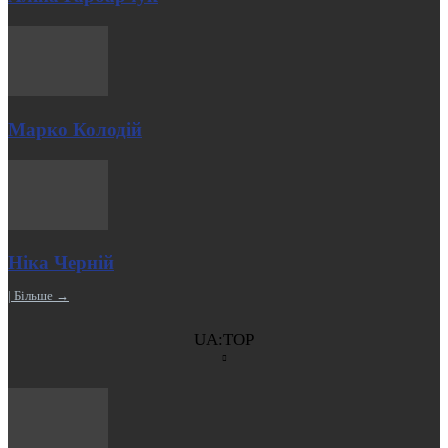
Марко Колодій
Ніка Черній
| Більше →
UA:TOP