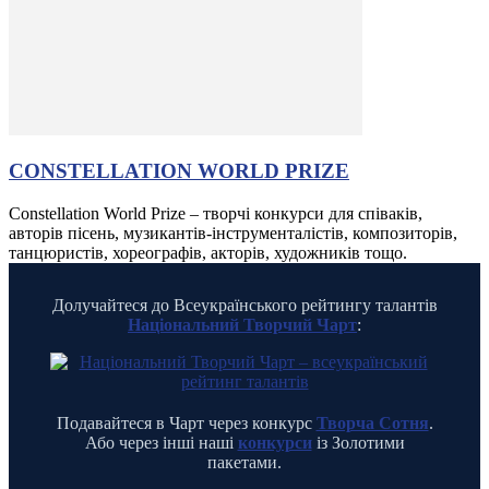
CONSTELLATION WORLD PRIZE
Constellation World Prize – творчі конкурси для співаків,
авторів пісень, музикантів-інструменталістів, композиторів,
танцюристів, хореографів, акторів, художників тощо.
Долучайтеся до Всеукраїнського рейтингу талантів
Національний Творчий Чарт
:
Подавайтеся в Чарт через конкурс
Творча Сотня
.
Або через інші наші
конкурси
із Золотими
пакетами.