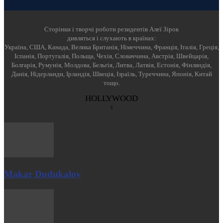
Cторінки і творчі роботи резидентів Алеї Зірок
дивляться і слухають в країнах:
Україна, США, Канада, Велика Британія, Німеччина, Франція, Італія, Греція,
Іспанія, Португалія, Польща, Чехія, Словаччина, Австрія, Швейцарія,
Болгарія, Румунія, Молдова, Бельгія, Литва, Латвія, Естонія, Фінляндія,
Данія, Нідерланди, Ірландія, Швеція, Ізраїль, Туреччина, Японія, Китай
тощо.
HOLLYWOOD
Makar Dudukalov