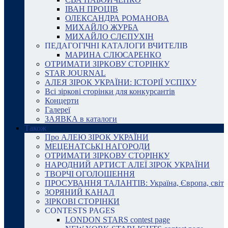
ІВАН ПРОЦІВ
ОЛЕКСАНДРА РОМАНОВА
МИХАЙЛО ЖУРБА
МИХАЙЛО СЛЄПУХІН
ПЕДАГОГІЧНІ КАТАЛОГИ ВЧИТЕЛІВ
МАРИНА СЛЮСАРЕНКО
ОТРИМАТИ ЗІРКОВУ СТОРІНКУ
STAR JOURNAL
АЛЕЯ ЗІРОК УКРАЇНИ: ІСТОРІЇ УСПІХУ
Всі зіркові сторінки для конкурсантів
Концерти
Галереї
ЗАЯВКА в каталоги
Також
Про АЛЕЮ ЗІРОК УКРАЇНИ
МЕЦЕНАТСЬКІ НАГОРОДИ
ОТРИМАТИ ЗІРКОВУ СТОРІНКУ
НАРОДНИЙ АРТИСТ АЛЕЇ ЗІРОК УКРАЇНИ
ТВОРЧІ ОГОЛОШЕННЯ
ПРОСУВАННЯ ТАЛАНТІВ: Україна, Європа, світ
ЗОРЯНИЙ КАНАЛ
ЗІРКОВІ СТОРІНКИ
CONTESTS PAGES
LONDON STARS contest page