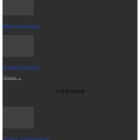
Віолета Заєць
Аліна Савчук
| Більше →
АЛЕЯ ЗІРОК
Аліна Гарбарчук