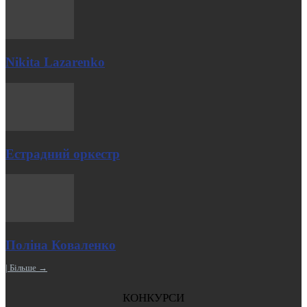
Nikita Lazarenko
Естрадний оркестр
Поліна Коваленко
| Більше →
КОНКУРСИ