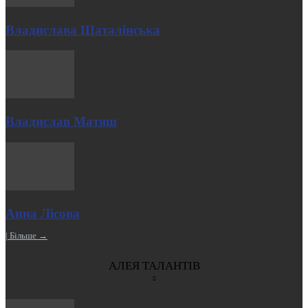
Владислава Шаталінська
Владислав Матяш
Анна Лісова
| Більше →
АЛЕЯ ТАЛАНТІВ