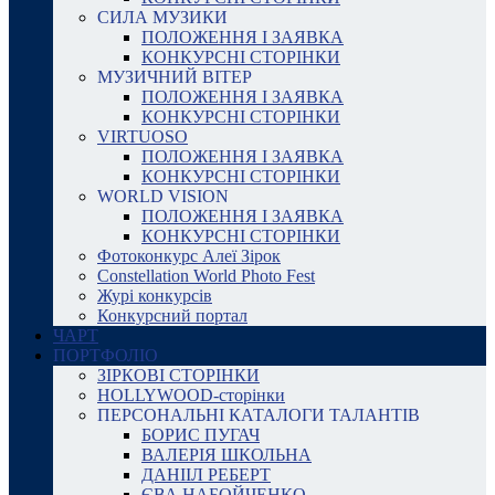
СИЛА МУЗИКИ
ПОЛОЖЕННЯ І ЗАЯВКА
КОНКУРСНІ СТОРІНКИ
МУЗИЧНИЙ ВІТЕР
ПОЛОЖЕННЯ І ЗАЯВКА
КОНКУРСНІ СТОРІНКИ
VIRTUOSO
ПОЛОЖЕННЯ І ЗАЯВКА
КОНКУРСНІ СТОРІНКИ
WORLD VISION
ПОЛОЖЕННЯ І ЗАЯВКА
КОНКУРСНІ СТОРІНКИ
Фотоконкурс Алеї Зірок
Constellation World Photo Fest
Журі конкурсів
Конкурсний портал
ЧАРТ
ПОРТФОЛІО
ЗІРКОВІ СТОРІНКИ
HOLLYWOOD-сторінки
ПЕРСОНАЛЬНІ КАТАЛОГИ ТАЛАНТІВ
БОРИС ПУГАЧ
ВАЛЕРІЯ ШКОЛЬНА
ДАНІІЛ РЕБЕРТ
ЄВА НАБОЙЧЕНКО