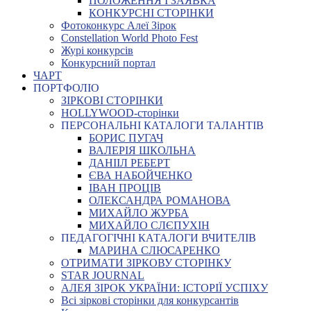
ПОЛОЖЕННЯ І ЗАЯВКА
КОНКУРСНІ СТОРІНКИ
Фотоконкурс Алеї Зірок
Constellation World Photo Fest
Журі конкурсів
Конкурсний портал
ЧАРТ
ПОРТФОЛІО
ЗІРКОВІ СТОРІНКИ
HOLLYWOOD-сторінки
ПЕРСОНАЛЬНІ КАТАЛОГИ ТАЛАНТІВ
БОРИС ПУГАЧ
ВАЛЕРІЯ ШКОЛЬНА
ДАНІІЛ РЕБЕРТ
ЄВА НАБОЙЧЕНКО
ІВАН ПРОЦІВ
ОЛЕКСАНДРА РОМАНОВА
МИХАЙЛО ЖУРБА
МИХАЙЛО СЛЄПУХІН
ПЕДАГОГІЧНІ КАТАЛОГИ ВЧИТЕЛІВ
МАРИНА СЛЮСАРЕНКО
ОТРИМАТИ ЗІРКОВУ СТОРІНКУ
STAR JOURNAL
АЛЕЯ ЗІРОК УКРАЇНИ: ІСТОРІЇ УСПІХУ
Всі зіркові сторінки для конкурсантів